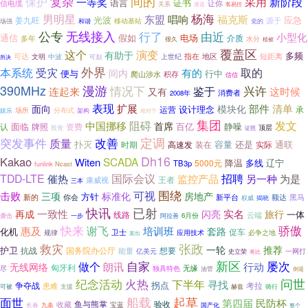
间的
复杂
采用
保护
新阶段
一等奖
语言
证书
信电缆
让你
关系
派送
客易控
杨海
男明星
东盟
唱响
福克斯
光波
应急
姜九旺
源于
移动基站
党的
场强
和谐
公专
无线接入
由近
行了
小型化
通信
假如
电场
介质
多年
水分
很久
植被
覆盖区
这个
演变
有助于
多频
可达
指在
地区
文明
上世纪
短距离
中波
所决
可划
外界
取的
本系统
受灾
间内
有的
便与
行中
爬山涉水
积存
信信
漫游
390MHz
情况下
兴许
鉴于
连起来
这时候
又有
消费者
2008年
表现
扩展
部件
清单
面向
模块化
设计理念
运营
承
场所
分布式
架构
娱乐
相对于
集团
发文
阻碍
中国挪移
首席
面临
百亿
静噪
认
牌照
资费
顶层
投资
证照
定调
突发事件
改善
质量
扑灭
容量
还是
通联
装在
实际
时期
高速发
Dh16
Kakao
SCADA
Witen
降温
多线
辽宁
5000元
TB3p
Ncast
funlink
国际会议
招聘
TDD-LTE
催热
监控产品
为是
另一种
王者
康威视
三本
围绕
可视
击败
三项
标准化
房地产
方针
新的
你会
黑马
新平台
额达
揭晓
权威
快讯
已射
再成
一致性
实名
旅行
闪亮
一体
线路
云端
袭击
一步
阿拉善
6月份
快来
骄傲
惠及
谢飞
培训班
套路
化机
卫士
促车
规律
应用技术
必争之地
发出
张政
救灾
一轮
推荐
护卫
国务院办公厅
想要
抗战
能量
一网打
亿美元
史立荣
将比
新区
做个
自家
屡次
朗讯
行动
无线网络
匈牙利
尽
独具特色
无缘
油管
倒逼
问世
纪念活动
火热
下半年
寻找
拐点
争夺战
考拉
患难
可被
支援
赫兹
骑行
起草
面世
船载
第四届
民防杯
验收
收藏
鱼与熊掌
宝蓝
长春
九条
国产化
整个