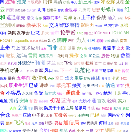
逮捕
雅虎
用作
新三年
全
邓晓辉
高清
网
规程
市场观察
拼接
事儿
空闲
维
云
蛴蟆节
明牌
全世界
九洲海
南安
思想
渠道
新世界
你就
消防设备
公共场所
和
备战
遥遥领先
上千种
涌入
两岸
指尖
漏洞门事件
备存
老刀
专场
后续
交通警察
监测网
新要求
警情
影响力
李强
严厉打击
新形势
方明
大容量
抢手货
新闻发布会
巨龙
全市
多天
LC110-AN
研祥
ISO27001
1.8亿
赞比亚
为人
满脚
Frequentis
出色
针对
商品
态势
声明
提前
HDCVI
同播
携车地
3920B
止步
而非
技术应用
覆盖率
欧
马上
英国
基带
全力
先行者
使用说明
赢家
远吗
迎接
操作
数量
姆
雷雨
股份
物理
10公里
闲置不用
一段时间
之前
预测
芬兰
外观设计
飞快
损耗
超常规
资本
自主研发
受到
设计师
换机潮
购买
规范化
手机对讲
风口
下一个
新军
督促
市场需求
日渐
暴恐
若干
怎么办
军队
收信机
五年前
组团
空口
烽火
重要
量身
渐远
新海
14次
却渐行
办公
影响
估逾
摩托车
接受
撮
职业生涯
已成
讲成
风骚
阿里巴巴
乘客
穿戴
社区
不容易
合
通信业
备受
绝对
新方式
十足
手机
永久性
揭开
油厂
齐心
密码
初现
蓝海
捐赠
轻轨
安博
无所不通
首发
预告
实力
在
电池
服务系统
登场
之健
阶段
户外
防患于未然
主导
通讯网
炎炎
华强
新款
数据分析
助力省
不容
柜台
合众
已经
电子化
安徽省
列
压缩
网络安全
王晓初
太亚
热电厂
制定
分析仪
飞鸿
通信局
表
特殊
何用
要被
更新
民防局
兄弟
领跑者
通道
三级
邯郸
之路
泰雷
合约
钢筋
大忙
国标
作弊
年第
三夏
小小
安全认证
防盗报警
内部
今夏
尝鲜