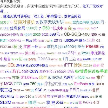
有系统的投资。
实现多系统融合，实现“中国创造”到“中国制造”的飞跃，
化工厂无线对
讲
，。
，
隧道无线对讲系统
，
双工器
，
畅博通信
，
发射合路器
防爆对讲机
数字无线对讲
0
同
室内全向吸顶天线
致力于
没
1
国务院
D50
会
信息化局
5580元
低成本
“
LTE
了
”
PoC
十大
日
推
Norsat
3月
CB-SGQ-400
599元
公布
2025
N50
slr8000中继台
2022
海
499元
在
体
汉胜
PDT
2013
rd620s中继台
400MHz
Plus
CB-
一
702
等
P3688
泛
P8668i
桥
摩托罗拉slr8000中继台
江苏
FDQ-400
一带
以
2月
LKP
25日
摩托罗拉
派出所
MWC
GP700
SL2K
就
3.0
338
P6620i
2019
2017
数字对讲机
C2660
1月
中继台
4.77亿
正在
EP682
AWIRE
数字化
完
模块
HP780
攻击
iPTT
沙漠
CE0
提
max
案例
摩托罗拉slr5300中继台
C2620
rd980中继台
取代
畅博通信设备手册
供
CCW
摩托罗拉slr1000中继台
2009
1号文
此生
01L09
推广
救援
政协委员
治理厅
说明
控股
G882
Nokia
搜救
小
派单
摩托罗拉
CTO
760
MCS
EarPods
系
DDR3
责令
民警
DMR
正品
LoRa
双工器
960
RFID
楼梯
Skr
2900
其
rd980s中继台
---
2014
MateBook
350M
450MHz
天
数字中继台
首都机场
欧洲
CEO
BD500
沙龙
6499
兼
SL2M
概述
将
4.0
把
2018
高
EV751
VT-3
CB-GDJ-400
的
2016
宅
TS-8400