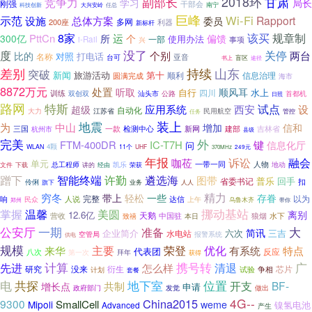
副部长
2018环
甘肃
竞争力
学习
局长
刚强
干部会
任总
南宁
科技创新
大兴安岭
巨峰
Wi-Fi
示范
Rapport
设施
总体方案
委员
多网
200座
利器
新标杆
8家
该买
规章制
PttCn
运
300亿
所
个
偏馈
使用办法
一部
i-Rail
事项
兴
没了
度
关停
个别
两台
比的
打电话
指示灯
对照
名称
亚音
台可
盲区
书上
途径
持续
差别
山东
突破
新闻
旅游活动
第十
顺利
信息治理
圆满完成
海市
8872万元
处置
听取
顺风耳
自行
水上
四川
训练
汕头市
双创双
公路
首都机
日照
路网
特斯
西安
试点
设
应用系统
超级
自动化
大力
江苏省
民用航空
任务
管控
地震
装上
为
中山
增加
信和
检测中心
吉林省
三国
一款
新网
建部
杭州市
县级
完美
外
FTM-400DR
IC-T7H
键
信息化厅
问
4颗
WLAN
11个
UHF
370MHz
249元
年报
融会
诉讼
咖莅
单元
人物
凯乐
一带一同
下载
总工程师
讲的
地动
文件
经由
荣获
智能终端
许勤
蹭下
遴选海
图带
普乐
省委书记
回手
扣
伶俐
旗下
业务
人人
精力
穷冬
轻松
带上
一些
存眷
完整
人说
达信
以为
响
民众
上午
乌鲁木齐
带你
郑州
美圆
挪动基站
掌握
温馨
离别
12.6亿
天鹅
狼烟
水下
营收
中国驻
本日
致禧
大
公安厅
一期
准备
简讯
企业简介
六次
三吉
水电站
空管局
报警系统
供电
规模
荣登
来华
主要
优化
特点
有系统
代表团
反应
八次
第一次
拜年
获得
计算
携号转
清退
广
先进
怎么样
研究
没来
芯片
衍生
争相
计划
试验
套餐
共探
位置
电
地下室
开支
BF-
共制
增长点
申请
政府部门
发觉
做出
4G--
China2015
9300
SmallCell
Mipoli
weme
镍氢电池
Advanced
产生