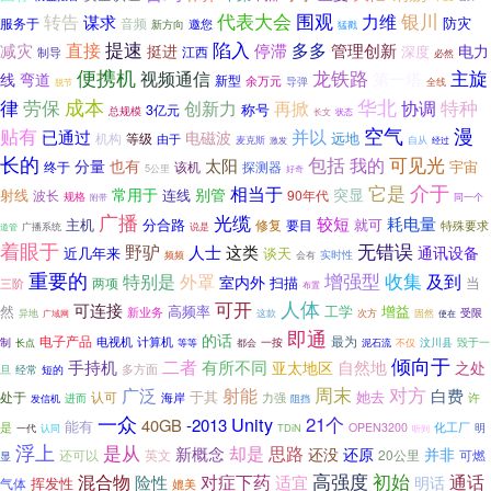
代表大会
银川
围观
转告
谋求
力维
音频
防灾
服务于
邀您
新方向
猛戳
陷入
直接
提速
多多
管理创新
减灾
停滞
挺进
电力
江西
深度
制导
必然
便携机
龙铁路
主旋
视频通信
第一塔
线
弯道
新型
余万元
导弹
全线
脱节
华北
律
劳保
成本
特种
创新力
再掀
协调
称号
3亿元
总规模
长文
状态
空气
漫
贴有
并以
已通过
电磁波
远地
机构
等级
由于
麦克斯
自从
激发
经过
长的
包括
我的
可见光
太阳
分量
也有
宇宙
终于
该机
探测器
5公里
好奇
它是
介于
相当于
常用于
别管
突显
射线
连线
90年代
波长
规格
同一个
附带
广播
光缆
较短
耗电量
主机
分合路
就可
修复
要目
特殊要求
广播系统
说是
道管
着眼于
无错误
野驴
人士
这类
通讯设备
近几年来
谈天
实时性
频频
会有
重要的
增强型
收集
及到
特别是
外罩
室内外
扫描
当
两项
三阶
布置
可开
人体
可连接
然
高频率
工学
增益
新业务
受限
这款
异地
次方
固然
广域网
使在
即通
的话
电子产品
最为
电视机
计算机
制
等等
一按
不仅
汶川县
毁于一
长点
都会
泥石流
倾向于
手持机
二者
有所不同
自然地
亚太地区
之处
短的
多方面
旦
经常
周末
广泛
对方
射能
白费
于其
她去
处于
认可
力强
许
进而
海岸
发信机
阻挡
一众
Unity
21个
40GB
-2013
能有
是
化工厂
OPEN3200
认同
TDiN
明
一代
听到
浮上
是从
思路
却是
新概念
还没
还原
并非
还可以
英文
20公里
可燃
显
高强度
初始
混合物
对症下药
通话
险性
适宜
明话
挥发性
气体
媲美