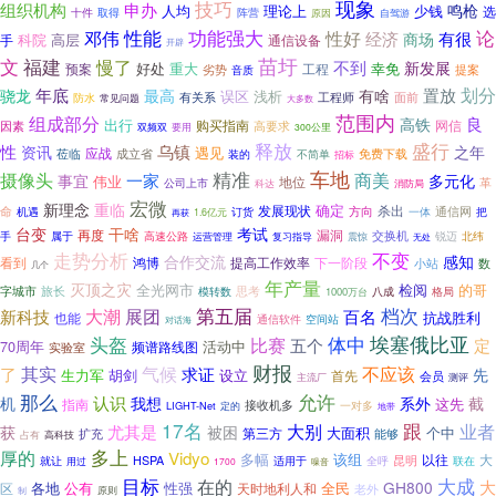
现象
技巧
组织机构
申办
鸣枪
人均
理论上
少钱
选
阵营
十件
取得
原因
自驾游
性能
论
功能强大
邓伟
性好
有很
经济
商场
科院
高层
手
通信设备
开辟
文
福建
苗圩
慢了
不到
新发展
好处
幸免
重大
工程
预案
提案
劣势
音质
划分
年底
有啥
置放
骁龙
最高
误区
浅析
有关系
工程师
防水
面前
常见问题
大多数
范围内
组成部分
良
高铁
出行
购买指南
网信
因素
高要求
要用
双频双
300公里
释放
盛行
乌镇
性
资讯
之年
遇见
应战
莅临
成立省
免费下载
装的
不简单
招标
精准
车地
商美
摄像头
一家
事宜
多元化
伟业
地位
革
公司上市
科达
消防局
宏微
新理念
重临
确定
发展现状
杀出
命
方向
通信网
机遇
订货
一体
把
再获
1.6亿元
台变
干啥
考试
再度
漏洞
交换机
属于
高速公路
锐迈
北纬
手
运营管理
复习指导
震惊
无处
走势分析
不变
合作交流
感知
鸿博
提高工作效率
看到
下一阶段
小站
数
几个
年产量
灭顶之灾
全光网市
检阅
的哥
旅长
思考
字城市
格局
模转数
1000万台
八成
第五届
展团
档次
大潮
新科技
百名
抗战胜利
也能
通信软件
空间站
对话海
头盔
埃塞俄比亚
体中
比赛
五个
定
70周年
活动中
频谱路线图
实验室
财报
其实
气候
不应该
了
求证
先
生力军
设立
胡剑
首先
会员
主流厂
测评
那么
允许
认识
我想
机
系外
截
这先
指南
接收机多
LIGHT-Net
一对多
定的
地带
17名
跟
业者
大别
尤其是
获
被困
大面积
个中
第三方
扩充
能够
高科技
占有
多上
厚的
Vidyo
多幅
该组
以往
大
昆明
HSPA
适用于
就让
全呼
联在
用过
1700
噪音
大成
目标
在的
大
GH800
各地
公有
性强
全民
区
天时地利人和
老外
原则
制