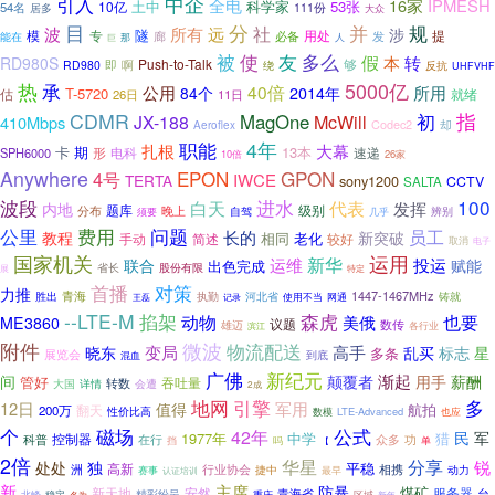
中企
引入
全电
16家
IPMESH
土中
科学家
53张
10亿
54名
居多
111份
大众
目
分
并
规
所有
社
波
远
涉
隧
专
用处
提
模
必备
发
能在
廊
人
那
巨
使
友
多么
被
假
本
转
RD980S
Push-to-Talk
即
啊
够
RD980
反抗
绕
UHFVHF
5000亿
热
承
40倍
公用
所用
84个
2014年
T-5720
估
就绪
26日
11日
指
CDMR
初
MagOne
JX-188
McWill
410Mbps
Codec2
却
Aeroflex
4年
职能
扎根
大幕
卡
期
13本
形
电科
速递
SPH6000
10倍
26家
Anywhere
EPON
GPON
4号
IWCE
TERTA
sony1200
CCTV
SALTA
波段
进水
100
代表
白天
发挥
内地
题库
级别
晚上
分布
须要
自驾
辨别
几乎
公里
费用
问题
员工
长的
教程
新突破
相同
手动
老化
较好
简述
取消
电子
国家机关
运用
新华
运维
投运
赋能
联合
出色完成
省长
股份有限
展
特定
首播
对策
力推
青海
1447-1467MHz
胜出
执勤
河北省
网通
铸就
王磊
记录
使用不当
--LTE-M
掐架
森虎
动物
也要
美俄
ME3860
议题
雄迈
数传
各行业
滨江
附件
微波
物流配送
高手
变局
乱买
晓东
标志
星
多条
展览会
混血
到底
新纪元
广佛
渐起
间
颠覆者
用手
薪酬
管好
吞吐量
转数
大国
详情
会遭
2成
引擎
地网
多
12日
军用
值得
航拍
翻天
200万
性价比高
LTE-Advanced
数模
也应
磁场
个
公式
42年
民
军
1977年
猎
控制器
中学
科普
在行
众多
功
挡
吗
单
【
2倍
华星
分享
处处
锐
独
平稳
洲
高新
行业协会
相携
赛事
捷中
动力
认证培训
最早
新
主席
防暴
煤矿
安然
服务器
新天地
青海省
台
稳定
精彩纷呈
北峰
重庆
区域
名为
新年