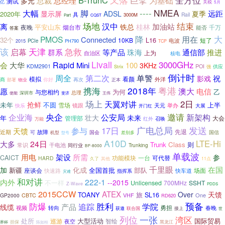
B-TrunC
为基础
全方位
总裁
总经理
多元
测试
亿
关税
5月
----
NMEA
大幅
脚
远距
显示屏
ADSL
夏季
2020年
具
Rail
3000M
Part
CQST
场地
结束
汉中
离
加油站
铁总
桂林
平安山东
夜晚
千万
烟台市
能否
答案
降
大
PMOS
用在
Connected
32个
L16
10KB
电波
短了
2015
PCIe
PH790
TCP
该
急救
天津
启幕
群系
等产品
珠海
通信部
推进
上为
自治区
水利
核电
Livall
3000GHz
Rapid
会
大华
Mini
100
3KHz
POI
KDM2901
Strix
强
供应
倒计时
周全
第二次
单警
祝
影戏
模拟
看颜
外洋
商
物业
你好
再次
部署
正本
2018年
粤港
携海
澳大
电信
愿
乙
与您相约
为何
总理
使能
深圳市
斐济
王伟
场上
2日
天翼对讲
抢鲜
未年
不圆
雪场
上半
镜跟
举办
天元
快乐
大展
开门红
央企
邀请
新架构
企业海
公安局
壮大
未来
年
管理部
大会
红外
召唤
万能
广电总局
发送
参与
17日
天馈
先退
故障
近期
可
国会
国信
机型
差别多
型号
A10D
LTE-Hi
24日
大多
Trunk
Class
则
常识
干电池
同行业
Trunking
BF-8000
单载波
用电
架设
所需
参
CAICT
功能模块
一台
可代替
HARD
其他
久了
11点
千里眼
在国
加
化成
新疆
全国首批
部队
座谈会
场面
快速路
快车道
指挥系
灾难
和对讲
内外
222-1
--2015
不一样
Unlicensed
700MHz
SSHT
Z-Wave
PDDS
2015CCW
ATEX
Over
天馈
TOANY
旅
SL16
VHF
One
GP2000
CBTC
RD620
预备
防爆
胜利
追踪
学院
产品
线缆
勇担
转向
春晚
视频
获邀
联合国
接上
世
一张
列位
湾区
处所
大型活动
国际贸易
巡游
智绘
夜空
担保
界杯
陈如桂
黑龙江