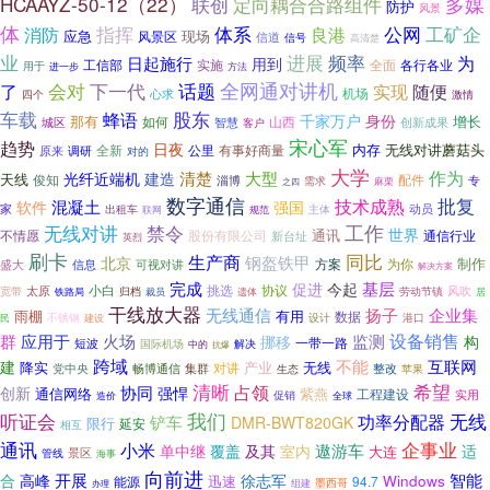
多媒
HCAAYZ-50-12（22）
联创
定向耦合合路组件
防护
风景
体
指挥
公网
工矿企
体系
良港
消防
应急
现场
风景区
信道
信号
高清楚
业
进展
频率
为
日起施行
用到
实施
各行各业
工信部
全面
用于
进一步
方法
下一代
全网通对讲机
了
会对
话题
实现
随便
机场
心求
激情
四个
车载
股东
蜂语
千家万户
身份
那有
增长
如何
山西
智慧
创新成果
城区
客户
宋心军
趋势
日夜
内存
无线对讲蘑菇头
全新
公里
有事好商量
原来
调研
对的
大学
大型
作为
建造
清楚
光纤近端机
天线
俊知
配件
专
淄博
需求
麻栗
之四
数字通信
批复
技术成熟
混凝土
软件
强国
家
动员
出租车
主体
联网
规范
无线对讲
禁令
工作
通讯
世界
不情愿
通信行业
股份有限公司
新台址
英烈
刷卡
同比
生产商
钢盔铁甲
北京
制作
方案
可视对讲
为你
盛大
信息
解决方案
基层
完成
促进
今起
小白
挑选
协议
太原
风吹
宽带
归档
劳动节镇
铁路局
裁员
遗体
居
干线放大器
企业集
无线通信
扬子
雨棚
有用
数据
不锈钢
设计
港口
民
建设
群
设备销售
应用于
火场
监测
挪移
构
一带一路
短波
解决
国际机场
中的
抗爆
跨域
互联网
不能
建
降实
产业
无线
对讲
党中央
畅博通信
整改
集群
苹果
生态
清晰
希望
占领
协同
创新
强悍
通信网络
紫燕
工程建设
实用
促销
造价
全球
我们
听证会
无线
功率分配器
铲车
DMR-BWT820GK
限行
延安
相互
企事业
通讯
小米
及其
遨游车
单中继
覆盖
室内
适
大连
景区
管线
海事
向前进
开展
智能
合
高峰
徐志军
Windows
迅速
94.7
能源
墨西哥
组建
办理