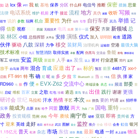
像
保密
lcx
我
分区
基地
保养
电信号
思量
达
什么样
推断
如
航
措施
PTT
写频
地方
电话系统
流程
收听
法律
才干
接近
真伪
维护
机前
频繁
有得
重要性
为什
自行车赛
举措
记
说的
机台
参数
玩啊
岚岛
双节
动车
引导
得
保安
新领域
总
信委
视察
拓展
电讯
齐聚
第十一届
四届
出席
无线技术
林区
演练
道路
装
安排
仪式
小组
加入
总指挥部
胡明朗
检查
大平台
伙伴
八款
移交
装财局
驱动
深耕
最强大脑
力争
空港
治理机构
运输部
技术标准
鲁能
智慧消防
取得实效
特设
配网
伪黑马
交流会
九江
承载
发电
挪移基站
安监
两级
发生
人手
行业进展
军工
要对
新篇章
研究院
简约
级大
以上
监所
应邀
混合
出了
标的
育成
4481万
放手
两年
前景
300个
白马湖
预言
砸向
韦
确
信
多
执
FT-991
特
少
拉
当
挪
家
呢
常
启航
尼
能
Bluetooth
设
们
19名
EVX-Z62
便
交流中心
作
部委
RD960
频道
极
终端设备
首
表态
件
地
香港
出佳
践行
更强
之歌
谢谢
首家
遴选
维权
站
立案
启碇
红包
珍藏
菜鸟
零点
研讨会
世纪
本次
热情
汗水
马拉松
要的
约请
手艺
招呼率
担负
超长
供应
旗舰
国电
重特
能成为
两大
同盟
实事
点新
给予
为由
苏彤
厂商
3130万元
政务
南宁市
今年
即将
亚联
投资规模
赓续
方
贵州省
范例
键桥
供给
监控
走好
迎来
寸
英雄
银河
图解
虹信
移动
推介
会务
武汉
分会
诰日
最全
携手共进
市场
最新
普天
东信
物流
电通
1.15亿元
杂志
一封
美批
杜涛
港珠
水上运动