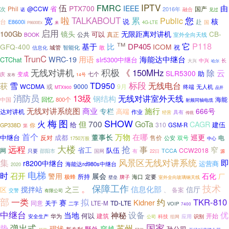
IPTV
伍
FMRC
由
PTX700
IEEE
Phil
@CCW
省
国产
次
2016年
融合
诺
见过
啦
您
TALKABOUT
累
宽
Public
核
说
台
赴
E8600i
4G-LTE
国
来
P8600Ex
启用
镜头
100Gb
无限距离对讲机
CB-
可以
公共
真正
室外全向天线
BOOK
™
它
P118
基于
比
DP405
GFQ-400
ICOM
祝
智能化
敢
城管
信息化
TrunC
用语
海能达中继台
WRC-19
CTChat
slr5300中继台
大兴
中兴
长
哈尔
积极
无线对讲机
《
150MHz
除
云
SLR5300
助
变成
七个
庆
发布
14号
标段
雪
TD950
无线电台
获
WCDMA
或
9000
9月
无人机
终端
MTX900
品开
消防员
13级
无线对讲室外天线
钢结构
回忆
海能
中国
800个
射频同轴电缆
无线对讲系统图
商业
施行
专栏
666号
高端
达对讲机
作业
具有
经营
传统
图
SHOW
梅
火
700
GoTa
但
CAGR
给
310
建伍
GP338D
GSM-R
你
第
首个
在哪
董事长
万物
巡更
中继台
反对
成都
售价
电
公安
双号
1750万股
中心
大楼
远程
抢
事
窄
省工
网
队伍
CCW2018
TCCA
只要
邵阳市
国网
有
22日
源
风景区无线对讲系统
集
即
r8200中继台
运营商
海能达rd980s中继台
2020
电梯
时
召开
展会
警用
石化
厂
所持
定要
极蜂
海口
牌子
壁垒
室外全向玻璃钢天线
保障工作
技术
。
信息化部
搅拌站
之三
信厅
区
、
备案
交警
有限公司
部
一类
拟
TKR-810
约
Kidner
赛
同意
关于
TD-LTE
LTE-M
二字
VOIP
7400
中继台
优
设备
当地
神秘
何以
建筑
开始
华为
应用
识别
安全生产
科技
组网
公司
国家
弹出式
势
苏州
现状
穿越
野外
孙公司