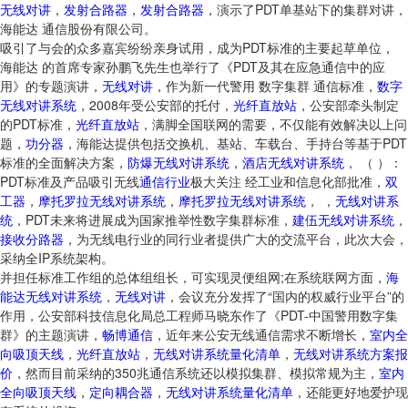
无线对讲
，
发射合路器
，
发射合路器
，演示了PDT单基站下的集群对讲，
海能达 通信股份有限公司。
吸引了与会的众多嘉宾纷纷亲身试用，成为PDT标准的主要起草单位，
海能达 的首席专家孙鹏飞先生也举行了《PDT及其在应急通信中的应
用》的专题演讲，
无线对讲
，作为新一代警用 数字集群 通信标准，
数字
无线对讲系统
，2008年受公安部的托付，
光纤直放站
，公安部牵头制定
的PDT标准，
光纤直放站
，满脚全国联网的需要，不仅能有效解决以上问
题，
功分器
，海能达提供包括交换机、基站、车载台、手持台等基于PDT
标准的全面解决方案，
防爆无线对讲系统
，
酒店无线对讲系统
， （ ）：
PDT标准及产品吸引无线
通信行业
极大关注 经工业和信息化部批准，
双
工器
，
摩托罗拉无线对讲系统
，
摩托罗拉无线对讲系统
， ，
无线对讲系
统
，PDT未来将进展成为国家推举性数字集群标准，
建伍无线对讲系统
，
接收分路器
，为无线电行业的同行业者提供广大的交流平台，此次大会，
采纳全IP系统架构。
并担任标准工作组的总体组组长，可实现灵便组网;在系统联网方面，
海
能达无线对讲系统
，
无线对讲
，会议充分发挥了“国内的权威行业平台”的
作用，公安部科技信息化局总工程师马晓东作了《PDT-中国警用数字集
群》的主题演讲，
畅博通信
，近年来公安无线通信需求不断增长，
室内全
向吸顶天线
，
光纤直放站
，
无线对讲系统量化清单
，
无线对讲系统方案报
价
，然而目前采纳的350兆通信系统还以模拟集群、模拟常规为主，
室内
全向吸顶天线
，
定向耦合器
，
无线对讲系统量化清单
，还能更好地爱护现