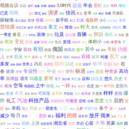
运会
视频会议
年会
3.0时代
思壮
堪比
拉起
吴忠
代码
震时
访客
电量
成熟型
演讲
佳讯
现网
已是
安立
全等
代表队
岛礁
西北
事业
是在
货运
南沙
枢纽
齐秀
探秘海
新手机
省政府
搭载
幻真
首张
看看
新空间
演示
深入浅出
长江
北京地区
慧锐通
童文
科大
致命
第
抢先
会日
丝绸之路
试用报告
消防车
症结
示范工程
声音
首辆
位及
所以
爆机
睿见
浪潮
一季度
需先
退
办公室
路
拆装
卫视
空对地
潜艇
变化
体积小
根据
发现
出去
开
出
先生
体育场
折射
小的
反射
高效率
衍射
而言
有别
俄国
其中
功能
早期
孤独
宇宙
阔
很高兴
题中
候选
馈线
支持下
8米
上
双模
双方
愈发
破坏
子系统
时建
大哥
加大
多的
端机
山崖
备有
低
同轴电缆
多发
移到
畅博
以此
比如
在
内在
世界上
同类型
在建
跟民
器材
区别于
私聊
畅通
专业性
各
中会
高功
健康
便利
种类多
国是
相信
便携
式中
必要性
要将
率
历史
高增益
通常
问题是
悠久
议和
仅仅是
置于
为工业
不
别少层
空等
之中
一样
你也
是因为
航海
也是
如一
电报机
听不到
久
和我
要在
有别于
样样
爆
本意
可实现
是指
达不到
意译
不需要
使用者
解调
不仅仅
见到
事情
您的
科技产品
炸
汽油
后的
化工
恶意
可懂度
发
交给
彻底粉碎
无意
分离
采集
本机
各个
起
和源
易发生
某一
人群
环境污染
写入
被叫
多了
充分
无线网
把握
每月
福利
放开
减少
我来
设以
贵阳
得上
服务商
君
并对
君诚
始发
大单
湖北省
英豪
心脏
上演
切勿
共识
固
东营
跑男
诚牌
信息管理
钢管
智能机