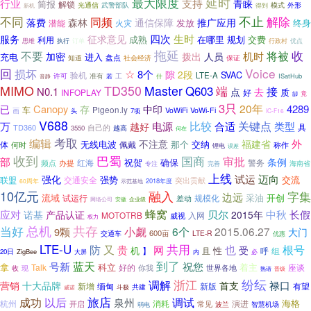
最大限度
延时
行业
支持
青睐
简报
解锁
武警部队
模式
外形
光通信
得到
新机
不止
解除
不同
同频
落费
森林
通信保障
推广应用
发放
终身
潜能
火灾
生时
四次
服务
征求意见
在哪里
规划
交费
利用
成熟
行政村
思维
执行
订单
优点
拖延
收
将被
不要
机时
加密
拨出
人员
充电
进入
知道
盘点
社会经济
保证
回
Voice
损坏
☆
8个
隙
2段
验机
SVAC
LTE-A
工
许可
准有
ISatHub
音静
若
什
MIMO
TD350
Master
Q603
端
接
N0.1
点
去
质
INFOPLAY
好
缷
竟
3只
20年
Canopy
4289
已
存
中印
车
Pigeon.ly
VoWiFi
VoWi-Fi
画
7项
头
IC-F16
V688
比较
关键点
合适
万
电源
类型
越好
TD360
自己的
具
3550
越高
何在
考取
编辑
外
不注意
福建省
无线电波
那个
交纳
佩戴
体
何时
称作
锂电
误差
收到
巴蜀
国商
审批
部
条例
祝贺
确保
红海
警务
频点
办提
海南省
专注
完善
上线
试运
迈向
强化
强势
交流
联盟
交通安全
突出贡献
2018年度
60周年
示范基地
10亿元
融入
字集
边远
流域
采油
开创
试运行
规模化
差动
网络公司
安徽
企业级
蜂窝
中秋
应对
诺基
贝尔
长假
产品认证
2015年
MOTOTRB
入网
威视
权力
当好
总机
共存
小觑
6个
2015.06.27
9颗
大门
600亩
LTE-R
交通车
优惠
LTE-U
共用
防
又
贵
也
根号
网
受
机
性
且
组
】
呼
20日
ZigBee
大屏
必
内
蓝天
到了
号新
祝您
科立
着主
拿
Talk
好的
你我
世界各地
座谈
收
现
熟谙
晋级
纷纭
浙江
调解
禄口
营销
十大品牌
首支
缅甸
新版
有望
新增
斗极
共建
威诺
旅店
调试
成功
以后
泉州
海格
杭州
消耗
演进
开启
常见
波兰
智慧机场
弱电