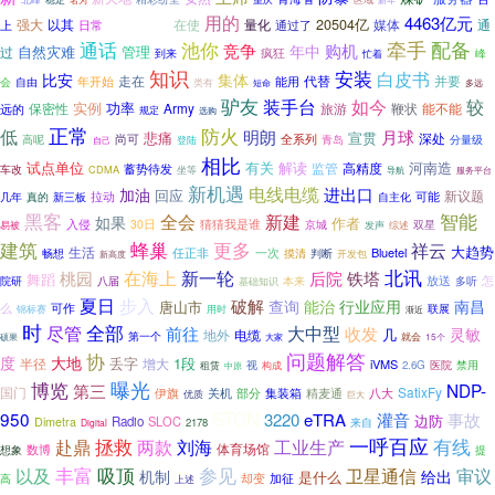
用的
4463亿元
可扩展性
20504亿
强大
以其
量化
媒体
通
在使
通过了
上
日常
通话
池你
牵手
配备
购机
竞争
年中
自然灾难
管理
过
到来
疯狂
峰
忙着
知识
安装
白皮书
比安
集体
走在
代替
并要
会
自由
年开始
能用
类有
短命
多远
驴友
装手台
如今
较
实例
功率
旅游
能不能
保密性
Army
鞭状
远的
规定
选购
正常
防火
低
月球
明朗
悲痛
宣贯
深处
尚可
全系列
分量级
高呢
青岛
登陆
自己
相比
试点单位
有关
解读
河南造
监管
高精度
蓄势待发
车改
CDMA
坐等
导航
服务平台
新机遇
电线电缆
进出口
加油
回应
新议题
拉动
可能
真的
新三板
自主化
几年
黑客
智能
全会
新建
如果
作者
入侵
猜猜我是谁
30日
双星
易被
京城
发声
综述
建筑
蜂巢
更多
祥云
大趋势
生活
任正非
一次
Bluetel
畅想
摸清
判断
开发包
新高度
北讯
在海上
新一轮
桃园
后院
铁塔
舞蹈
放送
怎
院研
多听
八届
本来
基础知识
步入
夏日
破解
查询
能治
行业应用
南昌
唐山市
么
可作
联展
锦标赛
用时
渐近
时
全部
大中型
尽管
前往
收发
灵敏
地外
电缆
几
第一个
就会
15个
硕果
大家
协
问题解答
度
大地
丢字
1段
半径
增大
iVMS
视
医院
构成
2.6G
禁用
租赁
中原
博览
曝光
第三
NDP-
SatixFy
国门
集装箱
精麦通
伊旗
关机
部分
八大
优质
巨大
STCN
950
灌音
事故
3220
eTRA
边防
Radio
SLOC
Dimetra
来自
2178
Digital
一呼百应
有线
赴鼎
拯救
两款
刘海
工业生产
体育场馆
数博
想象
提
丰富
吸顶
参见
以及
卫星通信
审议
机制
给出
是什么
加征
却变
高
上述