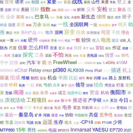
战线
紧要
登上
宣传
请求
山竹
来袭
校园
首届
全
段
暴雨
市长
雇用
进程
胡军
安检
指数
义务
生
照样
美丽
聚合
解释
竖立
景
开业
总部
强强
一同
涡轮
相伴
新生态
长
巴拿马
缧绁
班子
业余
展再
兴趣
频次
深化
大使馆
指导
第十七
赞许
一线
全国联网
助
万余
明天
募资
一批
构造
国度
取销
移动通信
树模
风起
宽窄
迎变
推
任命
司亚
干扰
地市
混网
理会
系列产品
南公
师长
应用领域
周界
硬件
较快
电池
一般
人
一致
收入
建议
带来
试商
线图
分配
司法
井下
行业标准
时代
怎么样样
估量
作证
先转
官职
防办
尺度
普通
显示
将成
领先
不了
搭建
中
瑞文
探究
不怕
三条
情景
替代
再添
充电器
关闭
层面
王建宙
央
择物
车顶
须知
搞混
FreeWheel
抗衡
前
汽车
410M
手中
悬
字
1.4GHz
GSM-HI
讲时
Eric
41个
pl360
描述
eChat
Relay
ALK838
机上
WiMAX
iRail
EP820
PT578
TEDS
组成
机会
串频
应该
维修
比起
发射机
路上
触犯
闪耀
还会
寿命
得不
合在
领导
结合
咋样
一起
号的
合理
打造
京津
共享
活动
博览会
机身
开机
汶川
量子
南港
资金
衡阳市
成立
机动
冀
各类
单
信息中心
无锡
基础
建成
永泰县
赣州
工程项目
庆祝活动
今日
推进省
产学研
位
关注
数十年
曲靖
各界
坚持
轨
电务
特将
紧急
台州
先在
民航局
变电站
干线
巴
李天碧
浙江省
投入
交
多车
硬核
集成
秦皇岛
共促
竞争性
最后一
协助
全过
河曲
州
矿井
亟需
牢固耐用
亚贝尔
不再
远遥
生存
-CP16
少将
市县
程
很大
国税局
写就
刺激
20颗
FT1DR
入选
Inmarsat
15年
YAESU
EP720
男性
电磁
MTP850
的的
BP2015
eMBMS