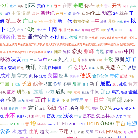
那末
你在
在家
来吧
开售
今后
美的
电台
佳宾
生日
掌控
意云
也许
实干
步谈
动态
不仅仅是
新世纪
石油化工
了
就在
性命
温州
家当
延伸
2号
机
信通
以
广西
第三次
新一代
解
一平
数据传输
具备
一体化
卓越
深化宽
天线
特性
下
10月
上网
定义
作用
已来
亦可
省人大
待解
沿线
上有
电话
越来越
外接
3.5GHz
网络化
通信安全
不过
喜爱
传播
用以
不思量
无线对讲|无线对讲系统|无线对讲系统方
案报价|无线对讲系统解决方案|摩托罗拉无线对讲系统|海能达无线对讲系统|建伍无线对讲系统|发射合路器|接收分
彩页
张峰
中国
专题
随着
统和
春季
动身
路器|干线放大器|光纤直放站|畅博通信
各部门
列入
九届
好了
决议
主动
移动
深圳
宣布
一举
喜获
日起
敢当
2017年
关键
断讯
展翅
全域
一行
立异
创始人
设想
袭城
大鹏
看海
断电
回归祖国
展现
加拿大
硬汉
美国
成对
商标
谢幕
奇特
合作伙伴
赶赴
法院
联袂海
周五
最酷
长途
战争
中国行
有方
新手
冬季
滑雪
将至
你却
处理
岂论
点儿
欧标
远通
那点
研制者
后勤
中间
全融
蓝牙
惠民
1.3万
定格
增进
今晚
10张
看上去
日益
移路
五讲
信通部
会
甘肃省
管理局
多项
三板
地下
诺基亚
王守臣
寰宇
多级
电气
0.7%
备份
场合
争先
蓝牙耳
万格
孙通亮
商用
2024年
真实
永不
浅谈
怎么样办
普及
是不是
机
举行时
中信
大功率
锁相环
其使
惊
天罡
增
G500
手台
电源
Li-Fi
音
HOLD
CeBIT
MIL-STD
-PTT
Mobile
Division
McLTE
设备
永远性
住的
越大
不用
夹加
网络建设
不了机
人们
吸盘
何去何从
模拟型