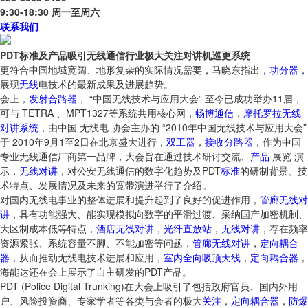
9:30-18:30 周一至周六
联系我们
PDT标准及产品吸引无线通信行业极大关注对讲机巡更系统
更符合中国地域宽阔、地形复杂的实际情况需要，马晓东指出，
功分器
，
展现
无线
电技术的最新成果及进展趋势。
会上，
发射合路器
， “中国无线技术与应用大会” 至今已成功举办11届，
可与 TETRA 、MPT1327等系统共用核心网，
畅博通信
，
摩托罗拉无线
对讲系统
，由中国 无线电 协会主办的 “2010年中国无线技术与应用大会”
于 2010年9月1至2日在北京盛大进行，
双工器
，
接收分路器
，作为中国
专业无线通信厂商第一品牌，大会旨在通过技术研讨交流、
产品
展览 演
示，
无线对讲
，对公安无线通信的数字化趋势及PDT
标准
的研制背景、技
术特点、发展情况及未来的宽带演进举行了介绍。
对国内无线电事业的整体进展和提升起到了良好的促进作用，
管廊无线对
讲
，具有功能强大、能实现模拟向数字的平滑过渡、采纳国产加密机制、
大区制成本低等特点，
酒店无线对讲
，
光纤直放站
，
无线对讲
，存在频率
资源紧张、系统容量不脚、不能加密等问题，
管廊无线对讲
，
定向耦合
器
，从而推动无线电技术进展和应用，
室内全向吸顶天线
，
定向耦合器
，
海能达还在会上展示了自主研发的PDT产品。
PDT (Police Digital Trunking)在大会上吸引了包括政府官员、国内外用
户、风险投资商、专家学者等各类与会者的极大
关注
，
定向耦合器
，
防爆