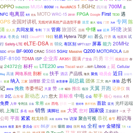
1.8GHz
700M
OPPO
MUSA
800M
AeroMACS
四川省
India2020
盒
1号
电离层
First
遇
MOTO
FPGA
NFC
WRC-15
Google
TE30
8月
巨头
28181
全国对讲机
专网
GPS
陈
无线对讲系统产品选型手册
速度
论坛
门禁
最大
为本
旅游区
环绕
中继
清
管廊
决策
共同发展
专利
下属
起来
业人员
选频
辐射
轻易
Hytera
70岁
甚么
冬奥会
18日
试
19日
疗养
8日
讯
地震局
并从
CloudPTT
eLTE-DSA
20MHz
屏幕
能力
有区别
弱化
行
Safety-LTE
而
MPT1327
Q200
BF-9000
MOTOROLA
S565
5GHz
CRAC
Massive
4FSK
GJB
SDC
BF-8100
企业库
尚勇
常州
TDMA
圆满
ISP
AK851
广交会
视频监控
存
LTE230
标杆
延
24372台
Liteos
Cellular
Tiscali
证
---WiFi
6日
M-ICT
之
GITEX
扶手
近日
剖析
产品线
网络系统
动员会
高速
酒店
聚焦
海关
Mag
社会
副秘书
纳入
副总裁
总书
团体
爱立信
治理部
三大
体验
三家
体育赛事
用户
联通
长
记
天翼
开跑
挽救
市委书记
赞
推出
记录仪
我
大厦
临汾
喊你
小摩
调研海
新动态
中电
新标准
帮手
您大
2亿
核心
市
4月
山东省
入门
公众
性价比
首款
免费
光纤远端
常用
西电
抄表
专利法
一道
蓝光
入华
后备
势不可挡
或将
登封市
销售
大奖
国家级
机
上海江
您对
子
满脚社
多名
工业设计
一大
纸质
拟将
恭祝
相识海
紧紧
平面
公司
聚合可视
枕戈待旦
访深
春节
节目
央视
低调海
全程
金猪报
86岁
吸睛
恪守
格里
委员会
微网
8点
案件
描写
没有
团结
7月
1.6
张庆伟
又落
巨擘