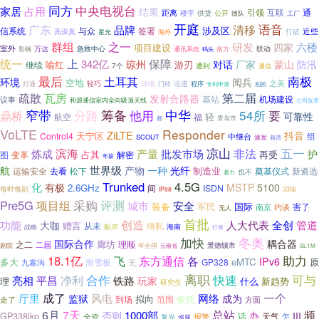
同方
中央电视台
占用
家居
结果
互联
通
距离
引领
供货
公开
楼宇
团队
工厂
开庭
语音
广东
清移
品牌
涉及区
信系统
与众
签署
打破
近些
高保真
星光
海外
群组
之一
研发
六楼
四家
项目建设
室外
急救中心
联动
彩钢
万达
通讯系统
南方
码头
上
保障
统一
342亿
琼州
对话
厂家
蒙山
防汛
喻红
游刃
继续
7个
遭到
通信
最后
南极
土耳其
环境
阅兵
空地
之美
轻巧
论道
打通
详细
门铃
程序
专利申请
别的
疏散
瓦房
第二届
发射合路器
基站
机场建设
议事
和源通信室内全向吸顶天线
公司改革
窄带
分路
筹备
他用
中华
54所
要
鼎桥
可靠性
轻
福
航空
青岛市
都
VoLTE
Responder
ZiLTE
抖音
天宁区
Control4
组
中继台
SCOUT
速发
频谱
五一
滨海
凉山
炼成
非法
产量
批发市场
护
占其
图
变革
解密
再受
年薪
航
世界级
光纤
产物
一种
制造业
运输安全
去看
奠基仪式
新遴选
松下
也不
着力
Trunked
4.5G
化
有极
MSTP
5100
2.6GHz
间
ISDN
每时每刻
33项
IP68
采购
评测
Pre5G
项目组
城市
安全
装备
国际
军民
害了
南京
约谈
无人
首批
创造
人大代表
全创
功能
管道
大咖
赠言
从未
缉私
船岸
海南
战略
行将
冬奥
加快
国际合作
耦合器
廊坊
之二
理顺
二届
景德镇市
剧院
年全国
云南省
SL1M
18.1亿
飞
助力
东方通信
各
IPv6
多大
eMTC
原
滑雪板
GP328
九寨沟
无
离职
合作
快速
可与
净利
铁路
亮相
平昌
玩家
理
什么
新趋势
研究生
成了
一个
风电
厅里
网络
监狱
成为
拟向
依托
范围
走了
到场
方面
总站
6月
7天
频
1000部
否则
办
III
GP338lkp
话
天气
报警
全资
复兴
怎
巡展