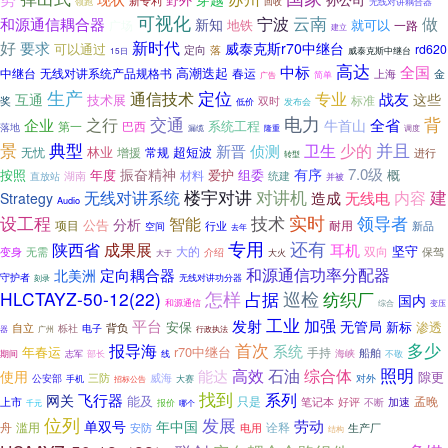
新专利
无线对讲耦合器
领跑
回收
可视化
云南
宁波
做
和源通信耦合器
新知
就可以
广场
地铁
一路
建立
好
新时代
要求
威泰克斯r70中继台
可以通过
rd620
定向
落
威泰克斯中继台
15日
高达
中标
全国
高潮迭起
中继台
春运
无线对讲系统产品规格书
上海
金
简单
广告
生产
定位
通信技术
专业
战友
互通
这些
技术展
标准
双时
奖
低价
发布会
电力
背
之行
交通
企业
全省
牛首山
第一
系统工程
巴西
落地
漏缆
隆重
调度
景
典型
并且
卫生
少的
新晋
侦测
林业
超短波
无忧
增援
常规
进行
转型
7.0级
振奋精神
有序
按照
年度
爱护
组委
概
材料
湖南
统建
直放站
并被
楼宇对讲
对讲机
建
无线对讲系统
内容
造成
无线电
Strategy
Audio
实时
领导者
设工程
技术
智能
分析
公告
项目
耐用
空间
行业
新品
去年
专用
还有
成果展
陕西省
耳机
坚守
大的
双向
变身
无需
保驾
介绍
大火
大于
和源通信功率分配器
定向耦合器
北美洲
守护者
无线对讲功分器
刻录
HLCTAYZ-50-12(22)
怎样
占据
巡检
纺织厂
国内
和源通信
变压
综合
工业
平台
加强
发射
无管局
安保
新标
渗透
自立
栎社
电子
背负
器
广州
行政执法
首次
多少
报导海
系统
年春运
r70中继台
手持
船舶
海峡
部长
期间
志军
线
不敬
石油
照明
能达
高效
综合体
使用
隙更
三防
威海
公安部
对外
手机
大赛
招标公告
找到
系列
飞行器
网关
能及
只是
孟晚
上市
笔记本
好评
加速
不断
千元
报价
哪个
位列
发展
劳动
单双号
年中国
舟
诠释
滥用
生产厂
安防
电用
结构