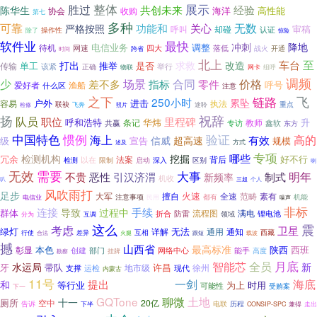
整体
展示
胜过
经验
共创未来
陈华生
海洋
高性能
集中
协会
收购
第七
多种
可靠
关心
无数
功能和
严格按照
审稿
呼叫
却碰
操作性
认证
除了
惊险
软件业
最快
降地
电信业务
调整
冲刺
待机
网速
四大
落低
开通
战火
时间
跨省
北上
至
求救
车台
打出
改造
推举
单工
是否
传输
举行
该紧
正确
物联
网卡
组呼
调频
合同
价格
少
场景
差不多
指标
零件
呼号
爱好者
渔船
什么区
注意
飞
之下
链路
250小时
累坠
户外
进击
执法
容易
重点
联袂
检修
飞奔
途聆
照片
扬
祝辞
队员
职位
里程碑
呼和浩特
华炜
升
条记
教师
鑫软
共赢
专访
东方
中国特色
惯例
海上
验证
高的
有效
信威
超高速
级
宣告
规模
方式
述及
专项
哪些
检测机构
挖掘
冗余
好不行
法案
背后
以在
检测
限制
深入
启动
区别
喇
无效
需要
大事
制式
明年
不贵
恶性
引汉济渭
新频率
机收
三超
个人
叭
风吹雨打
足步
火速
大军
范畴
素有
擅自
全速
注意事项
都有
机能
电信业
民用
噪声
非标
连接
手续
导致
过程中
群体
防雷
流程图
满电
锂电池
折合
领域
互调
分为
这么
震
考虑
卫星
绿灯
无法
详解
通用
通知
西藏
行使
互相
差异
火腿
跟短
合法
载波
撼
山西省
最高标准
本色
陕西
西班
彰显
创建
部门
网络中心
能手
高度
挂牌
勘察
智能芯
全员
月底
新
水运局
牙
带队
地市级
许昌
徐州
支撑
现代
运检
内蒙古
11号
无线电通信
一剑
海底
和
提出
等行业
为上
时用
可能性
受贿案
下一
聊微
GQTone
土地
十一
厕所
空中
20亿
告诉
电联
历程
下半
CONSIP-SPC
兼得
走出