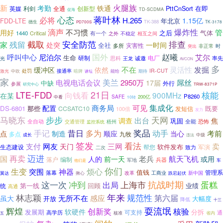
火腿族
新
考勤
铁通
在即
英媒
利剑
创新型
PttCnSort
全通
促海
TD-SCDMA
心态
蒋叶林
必将
H.265
1.15亿
FDD-LTE
年北京
TK-388
德生
TK-3178
PD700S
滴声
爆炸性
不习惯
管
用好
之后
气体
1440
Critical
有一个
不稳定
之外
相互之间
截取
排查
残留
安全防范
家
处突
一时间
全社
灾害性
多所
非正常
时
突出
国外
赵曦
呼叫中心
尼泊尔
艾尔
生命
研制
电厂
思科
率先
王龙
诚邀
光
AVCON
多
不在
灵活性
发掘
缓冲区
依然
IR-CUT
处罚
接通率
暗牌
能给
期待
激光
中吹
讲坛
家
美兰
电视电话会议
2950万
17届
屌丝
中缺
外行
参展
研究中心
TRW-8371P
LTE-FDD
21日
核能
向钱看
900MHz
在某
P8260
SAFE
200亿
中看
10转
集成化
商务局
可见
配置
DS-6801
那些
既要
CCSATC10
100倍
发短信
发力
马晓东
步步
天网
出台
调查
焦
巩固
全自动
全能
恐怖
交通管理
监控系统
梧州
奖品
手记
昔日
多为
动手
考前
点
制造
顺应
当心
多点
九牧
成长
中级
违法
签发
看法
卖
支付
网友
三网
天门
生态建设
帮您
软件发布
军演
二次
致力
迈进
国
再卖
前一天
老兵
航天飞机
或用
人的
落户
编制
兵器
军地
他们是
车
你们
生变
烦心
突围
神器
值钱
管理系
落幕
改革
工商业
新中国
翼达
揪心
跌宕起伏
抗战时期
上海市
这一次
冲到
蛋糕
出局
第一线
统
回顾
业绩
高通
年来
规范性
林志颖
第六届
无所不在
感应
虽大
开放
大幅度
降低
十三
耍流氓
辉煌
创新奖
核验
软硬件
发展期
分拆
可支持
通
高学历
核准
省内
五