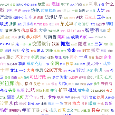
耗电
什么
螺旋
放置
消逝
小心
等于零
户外运动
台需
激活
交替
外置
便携式
避雷器
多久
型
惊艳
人防
确认
飞机
质量检验
角逐
治理办
一套
出展
服务业
定制
评审
防汛抗旱
产业链
玉林
初步
石家庄
列为
新进展
指挥中心
实战
投用
湖南省
莱芜率
联接
播报
调研
开辟者
扩建
运行
新技术
铁二院
行政
情况
最佳
总监
实地
智慧消
信息系统
大关
难
微波通信
组
副主任
品质
智能电网
油区
许昌市
点
河南省
6家
暴力事件
成新
隔离
新规
约束
推行
2015.05.24
自主
GNSS
交通银行
拥抱
隧道
三岁
我国
走
相
成
直击
PDC550
一师一麦
民族
发改委
将来
贩卖
获批
变脸
方舱
阿雷
逾越
断水
应
智造
多模
阿里
阿拉
重磅
荣膺
一点
余名
重办
再小
环球
折腾
增压
杨杰
你是
产于
满的
新春
联手
自带
全网
威泰克斯
武警
投票
澳大利亚
职员
白云
一波
强劲
坚忍不拔
喜欢
拓朋
十年
转发
3260万元
共进
龙江
大唐
捷思
兮
一位
决定
大灾难
7亿元
直立
相关
司法行政
对射
在京
云
多方
座机
元器件
责任
西南
首例
全局
致敬
值班室
郑祖辉
访问
组织
来自海
指点
反恐
带有
睁开
微信
高管
携手
为什么
赛特
民航
扩容
挑战
头显
酝酿
效率高
亮点
兼容
国际标准
分类
DS-6210PDT
万个
翻番
卡你
从何
代行
执照
对于
敢用
官宣
万元
幕上
不得
携号转网
大浪淘沙
步伐
缴费
设置
修改
一员
概念
娱乐
立时
延长
布局
束缚
带宽
合成
感受
年前
将会
下游
办法
场所
接头
好呢
含义
使用技巧
分配器
频
车队
广东省