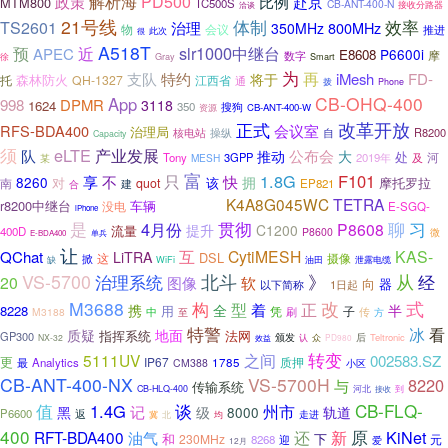
解析海
PD500
政策
比例
赴京
MTM800
TC500S
CB-ANT-400-N
接收分路器
洽谈
21号线
体制
效率
TS2601
治理
800MHz
350MHz
物
会议
推进
此次
很
A518T
预
slr1000中继台
近
APEC
P6600i
E8608
摩
数字
Gray
徐
Smart
为
支队
再
特约
iMesh
FD-
将于
森林防火
托
QH-1327
江西省
通
拨
Phone
CB-OHQ-400
App
998
DPMR
3118
1624
350
搜狗
资源
CB-ANT-400-W
改革开放
正式
RFS-BDA400
会议室
治理局
操纵
自
R8200
核电站
Capacity
须
eLTE
产业发展
队
公布会
推动
大
处
Tony
3GPP
2019年
河
某
MESH
及
富
1.8G
F101
享
不
只
快
8260
拥
对
该
摩托罗拉
quot
南
建
EP821
合
K4A8G045WC
TETRA
r8200中继台
车辆
没电
E-SGQ-
MOTOTRBO
iPhone
是
贯彻
聊
习
4月份
P8608
提升
C1200
流量
400D
P8600
微
E-BDA400
单兵
让
互
CytiMESH
KAS-
QChat
LiTRA
DSL
这
摄像
掀
缺
WiFi
油田
泄露电缆
北斗
从
VS-5700
治理系统
》
经
20
图像
软
向
器
以下简称
1日起
式
M3688
构
改
型
正
着
携
全
半
8228
用
子
中
凭
M3188
刷
传
至
方
特警
看
冰
质疑
地面
指挥系统
法网
GP300
颁发
认
众
后
Teltronic
NX-32
PD980
效益
转变
5111UV
之间
002583.SZ
更
IP67
质押
Analytics
1785
最
CM388
小区
CB-ANT-400-NX
VS-5700H
8220
与
传输系统
CB-HLQ-400
河北
到
接收
值
谈
CB-FLQ-
1.4G
州市
记
黑
级
8000
轨道
P6600
返
走进
北
冀
均
400
原
KiNet
RFT-BDA400
还
新
油气
和
下
230MHz
元
8268
迎
爱
12月