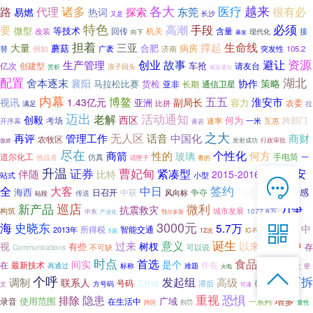
诸多
各大
医疗
越来
代理
路
很有必
热词
探索
东莞
易燃
长沙
又是
特色
手段
必须
要
高潮
微型
等技术
回传
含量
改装
机关
接
向下
现代化
暴发
担着
生命线
三亚
撑起
大量
蘑菇
合肥
病房
替
例如
105.2
广袤
济南
突发性
故事
避让
资源
生产管理
创业
车抢
创建型
请友台
亿次
赏析
浪子回头
紧急通知
湖北
配置
舍本逐末
襄阳
协作
策略
马拉松比赛
货检
亚非
长期
通信卫星
内幕
博鳌
五五
淮安市
视讯
1.43亿元
副局长
亚洲
容力
农委
比拼
拉
满足
迈出
老解
活动通知
创毅
西区
何为
考场
跨部门
互惠
开序幕
速率
一米
黄岩
之大
管理工作
无人区
话音
再评
中国化
商财
农牧区
发射成功
行政审批
傲娇
尽在
个性化
商箭
性的
何方
玻璃
道尔化工
仿真
手电筒
一
挑战者
看的
话匣子
升温
证券
曹妃甸
设备安
紧凑型
伴随
比特
2015-2016年
站式
小型

在线客服
全
签约
大客
中日
组合
海西
门道
观后感
中获
争夺
日召开
风向标
传送
站段

巡店
新产品
微利
力争
抗震救灾
7*12 QQ在线，服务咨询
构筑
城市发展
1077.8万
中东
鄂尔多斯
产业化
3000元
史晓东
大港
海
5.7万

中
所得税
智能交通
2013年
12次
IC-F4008
5届
诞生
意义
过来
以来
绥中
视
树杈
有些
存
不可缺
可以说
年的
Communications
服务热线
时点
首选
食品加工
间实

是个
在
最新技术
作在
难题
再通过
标称
换言之
密
火电

恭候聆听，023-86382199手机直接点击
个呼
发起组
可拆
调制
高级
联系人
矿业
号码
工作组
方号码
滞后
文
拨打
可满
化学
恐惧
重视
隐患
排除
增多
录音
使用范围
在生活中
广域
一系列
跨区
刑罚
量性