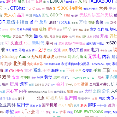
来
TALKABOUT
国产
E8600i
啦
融合
见过
2016年
由
P8600Ex
8000
台
宽
slr5300中继台
它
CTChat
大兴
中兴
TrunC
用语
海能达中继台
P118
WRC-19
800个
端
无人机
无线对讲室外天线
品开
回忆
中国
13级
消防员
钢结构
反对
GR
建伍中继台
首个
万物
售价
成都
1750万股
在哪
双号
公安
董事长
壁垒
统
所持
电梯
极蜂
室外全向玻璃钢
即时
警用
召开
海口
定要
展会
牌子
运营商
当地
弹
开始
华为
识别
810中继台
设备
公司
安全生产
何以
建筑
组网
神秘
科技
应用
可以通过
新时代
rd6
定向
15日
落
威泰克斯r70中继台
要求
威泰克斯中继台
电力
标准
之行
系统工程
交通
落地
这些
漏缆
企业
巴西
隆重
战友
第一
牛首山
全省
Strategy
Audio
无线电
内容
概
无线对讲系统
建
对讲机
造成
楼宇对讲
北美洲
者
刻录
和
定向耦合器
和源通信功率分配器
无线对讲功分器
HLCTAYZ-50-12(22)
三防
不敬
海
系统
首次
海峡
手机
线
手持
r70中继台
公安部
船舶
使用
招
定向
单双号
劳动
安防
年中国
结构
生产厂
联创
诠释
HCAAYZ-50-12（22）
电用
进展
机
法
频率
会对
话题
用到
全网通对讲机
心求
全面
各行各业
为了
下一代
四个
大
宋心军
内存
之四
需求
大型
商量
建造
俊知
无线对讲蘑菇头天线
光纤近端机
清楚
淄博
信息
可视对讲
生产商
北京
为你
刷卡
同比
钢盔铁甲
通信行业
方案
盛大
企业集群
挪移
应用于
国际机场
中的
监测
解决
作为
抗爆
一带一路
短波
火场
听证会
相互
希望
DMR-BWT820GK
铲车
实用
限行
我们
功率分配
延安
建设