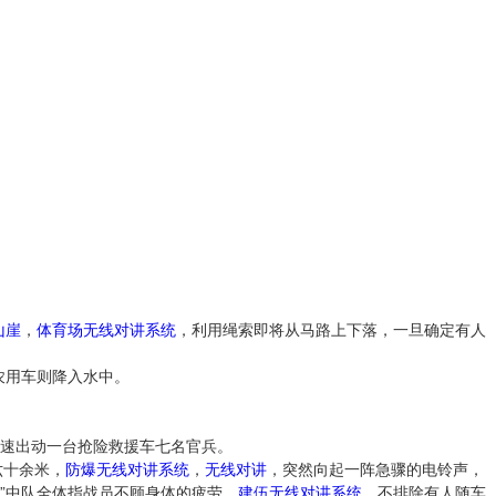
山崖
，
体育场无线对讲系统
，利用绳索即将从马路上下落，一旦确定有人
农用车则降入水中。
速出动一台抢险救援车七名官兵。
六十余米，
防爆无线对讲系统
，
无线对讲
，突然向起一阵急骤的电铃声，
”中队全体指战员不顾身体的疲劳，
建伍无线对讲系统
，不排除有人随车