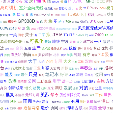
次
诺
IEEE
Phil
PTX700
元
谈
FMRC
爱
新
KiNet
伍
原
省
IPTV
下
@CCW
离对讲机
室外全向天线
祝
比
DP405
基于
信息化
智能化
™
ICOM
城管
敢
TD950
终
9月
除
雪
标段
助
获
WCDMA
或
云
SLR5300
9000
无线电台
MTX900
GP338D
梅
310
CA
图
火
GoTa
666号
给
700
第
你
GSM-R
有
SHOW
传统
但
集
风景区无线对讲系
CCW2018
窄
源
r8200中继台
2020
海能达rd980s中继台
关于
拟
7400
一类
LTE-M
二字
TD-LTE
约
技术部
同意
Kidner
TKR-
赛
VOIP
可视化
地铁
源通信耦合器
宁波
一路
做好
新知
云南
就可以
建立
广场
金奖
生产
低价
达
专业
优势
互通
通信技术
发布会
技术展
双时
全国
定位
上海
7.0级
湖南
有序
振奋精神
统建
直放站
行
材料
组委
按照
年度
并被
爱护
大于
专用
大火
双向
身
介绍
守护
大的
成果展
耳机
坚守
无需
陕西省
还有
保驾
年春运
台
报导
加强
行政执法
工业
新标
发射
无管局
部长
安保
渗透
期间
志军
能及
只是
笔记本
滥用
好评
器
加速
哪个
孟晚舟
报价
不断
系列
位列
公网
良港
用于
实施
方
信号
工矿企业
进一步
日起施行
高清楚
工信部
对的
发展
调研
创新成果
增长
趋势
公里
身份
原来
有事好
找到
全新
日夜
英烈
批复
禁令
世界
工作
无线对讲
股份有限公司
不情愿
动员
新台址
通讯
雨棚
港口
有用
风吹
建设
扬子
动节镇
数据
不锈钢
设计
居民
干线放大器
无线通信
造价
通信网络
协同
紫燕
全球
改
清晰
占领
强悍
创新
互联网
促销
工程
苹果