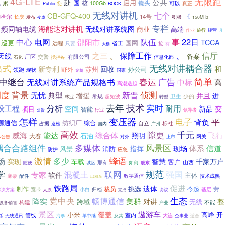
无限距
4G-LTE
公共
赴
国
启用
核
镜头
累
说
您
100Gb
可以
真正
BOOK
Public
无线对讲机
七个
CB-GFQ-400
《
哈尔
14号
积极
长庆
发布
150MHz
变成
专栏
海能达对讲机
射频同轴电缆
无线对讲系统图
商业
高端
作业
施行
经营
具
中心
队伍
22日
电网
事
邵阳市
TCCA
巡更
国网
远程
省工
只要
抢
有
大楼
、
保障工作
之三
。
信厅
天线
备案
厂区
交警
搅拌站
有限公司
信息化部
石化
无线对讲耦合器
出式
和
新专利
回收
苏州
孙公司
野外
领跑
现状
国家
穿越
简单
20中继台
无线对讲系统产品规格书
春运
广告
高
中标
高潮迭起
调度
背景
侦测
新晋
无忧
典型
增援
并且
进
常规
卫生
超短波
少的
转型
林业
去年
技术
分析
实时
耐用
设工程
空间
新品
变
项目
智能
公告
行业
领导者
怎样
变压器
电子
平
背负
源通信
纺织厂
综合
自立
栎社
占据
巡检
国内
广州
高效
隙更
千元
能达
威海
综合体
飞行
照明
石油
大赛
对外
网关
标公告
上市
耦合合路组件
风景区
多媒体
体系
信道
指挥
现场
风景
消防
应急
防护
场
激情
蜂语
多少
实现
智慧
千家万户
车载
客户
山西
那有
如何
随便
城区
股东
学
规范
联网
强国
混凝土
专家
软件
主体
技术成熟
麻栗
配件
数字通信
出租车
铁路局
促进
遗体
挑选
制作
裁员
今起
劳
宽带
小白
基层
归档
协议
解决方案
太原
完成
党中央
生态
畅博通信
降实
集群
整
对讲
跨域
无线
构建
不能
产业
设备销售
景区
遨游车
覆盖
小米
高峰
开
器
管线
室内
大连
无线通讯
海事
单中继
及其
企事业
适合