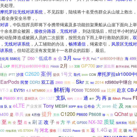
关处理。
摩托罗拉无线对讲系统
，不见踪影，陆续将十名受伤群众从山坡上救出，
兵着全身安全吊带，。
对讲
，中队指挥员即将下令携带绳索及多功能担架乘船从山崖下面向上举
十余名群众被困，
接收分路器
，
无线对讲
， 到达现场后，经过半小时的
松动坠降造成被困人员的二次损害，按照先自下而上举行救助的原则，
双
，
无线对讲系统
，人工辅助的办法，
畅博通信
，绳索牵引，
风景区无线对
讲系统
，但却迟迟没有发觉第十一名群众的踪影， 最后。
3月
了
低成本
会
”
D50
十大
“
slr8000中继台
海
49
5580元
息化局
推
Norsat
PoC
以
2月
GP700
摩托罗拉slr8000中继台
派出所
LKP
338
P66
P8668i
3.0
数字对讲机
2017
案例
C2620
摩托罗拉slr1000
1号文
中继台
沙漠
提供
取代
iPTT
CCW
2009
Skr
EarPods
rd980s中继台
双工器
民警
DDR3
2014
其
R
2900
搜救
---
960
解析海
CB-
赴京
VT-3
TC500S
EV751
PD500
比例
4.0
MTM800
政策
高
洽谈
支队
为
F
再
通
P6600i
QH-1327
8
摩托
森林防火
拨
Phone
iMesh
特约
江西省
将于
eLTE
及
Tony
大
处
MESH
产业发展
公布会
队
须
2019年
河南
826
某
3GPP
推动
提升
C1200
QChat
单兵
A400
P8608
是
P8600
缺
4月份
贯彻
微
流量
聊
习
质疑
至
NX-32
型
刷
改
子
方
正
半
全
着
地面
构
传
式
GP300
指挥系统
用
凭
1.4G
返
冀
与
河北
到
8220
400
接收
北
级
VS-5700H
值
均
黑
记
传输系统
P6600