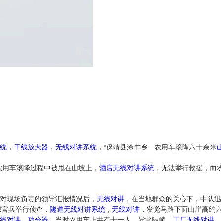
统
，
干线放大器
，
无线对讲系统
，“保靖县涂乍乡一农用车滚降六十余米
农用车滚降过程中被甩在山坡上，
酒店无线对讲系统
，无法举行救援，而
对现场负责的领导汇报情况后，
无线对讲
，在当地群众的关心下，中队迅
织官兵举行侦查，
隧道无线对讲系统
，
无线对讲
，发觉马路下面山崖高约
线对讲
，
功分器
，当时农用车上共有十一人，异常陡峭，
工厂无线对讲
，