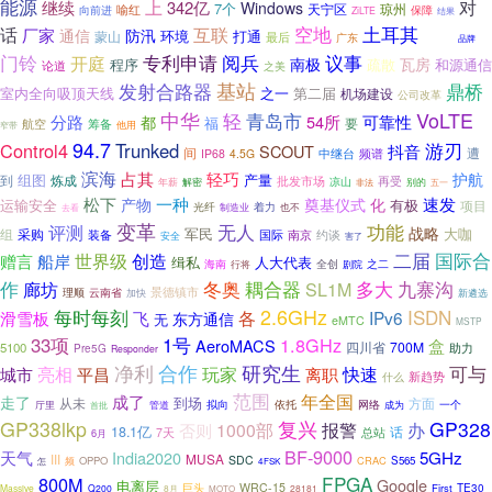
能源
上
对
继续
342亿
Windows
7个
天宁区
琼州
喻红
向前进
保障
ZiLTE
结果
空地
话
土耳其
互联
厂家
防汛
详细
通信
打通
环境
蒙山
最后
广东
品牌
门铃
专利申请
议事
阅兵
开庭
南极
瓦房
疏散
和源通信
程序
论道
之美
基站
发射合路器
鼎桥
室内全向吸顶天线
之一
第二届
机场建设
公司改革
VoLTE
中华
青岛市
轻
分路
54所
可靠性
都
福
要
航空
筹备
他用
窄带
94.7
游刃
Control4
Trunked
抖音
SCOUT
间
中继台
频谱
遭
IP68
4.5G
滨海
轻巧
占其
护航
组图
产量
炼成
到
批发市场
再受
凉山
年薪
解密
别的
非法
五一
松下
一种
化
速发
产物
奠基仪式
运输安全
有极
项目
光纤
着力
也不
去看
制造业
变革
功能
评测
无人
战略
军民
大咖
组
采购
国际
南京
约谈
装备
安全
害了
二届
国际合
世界级
创造
赠言
船岸
缉私
人大代表
海南
之二
全创
剧院
行将
作
冬奥
多大
耦合器
九寨沟
廊坊
SL1M
景德镇市
理顺
云南省
加快
新遴选
2.6GHz
ISDN
每时每刻
飞
各
IPv6
滑雪板
东方通信
无
eMTC
MSTP
33项
1号
1.8GHz
AeroMACS
盒
700M
5100
四川省
助力
Pre5G
Responder
净利
合作
研究生
玩家
快速
可与
亮相
离职
城市
平昌
新趋势
什么
范围
年全国
成了
走了
到场
从未
方面
拟向
依托
网络
成为
一个
厅里
管道
首批
复兴
GP338lkp
GP328
办
1000部
报警
否则
18.1亿
话
7天
总站
6月
BF-9000
天气
5GHz
India2020
MUSA
III
SDC
OPPO
CRAC
S565
频
怎
4FSK
FPGA
800M
Google
电离层
WRC-15
TE30
巨头
First
Massive
Q200
8月
28181
MOTO