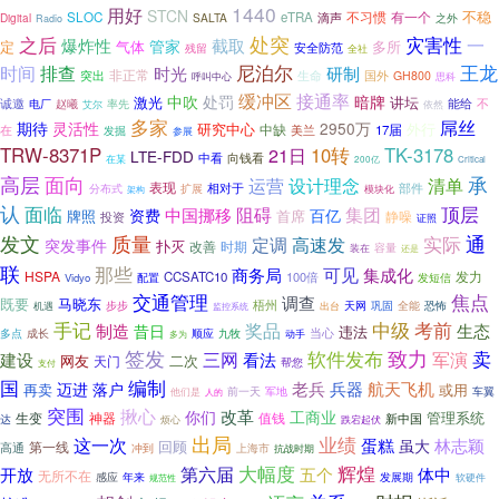
1440
用好
STCN
不稳
不习惯
SLOC
eTRA
有一个
SALTA
滴声
之外
Digital
Radio
处突
灾害性
之后
一
爆炸性
截取
管家
定
气体
多所
安全防范
残留
全社
尼泊尔
王龙
排查
时间
时光
研制
非正常
生命
国外
突出
GH800
呼叫中心
思科
缓冲区
接通率
处罚
中吹
暗牌
激光
讲坛
诚邀
能给
不
电厂
赵曦
率先
艾尔
依然
多家
屌丝
期待
灵活性
2950万
研究中心
外行
中缺
在
美兰
17届
发掘
参展
TRW-8371P
21日
10转
TK-3178
LTE-FDD
向钱看
中看
在某
200亿
Critical
高层
面向
承
设计理念
运营
清单
表现
部件
相对于
分布式
扩展
模块化
架构
认
面临
阻碍
顶层
集团
中国挪移
资费
百亿
牌照
首席
静噪
投资
证照
发文
通
质量
定调
实际
高速发
突发事件
扑灭
时期
改善
容量
装在
还是
联
那些
可见
商务局
集成化
HSPA
CCSATC10
100倍
发力
Vidyo
配置
发短信
交通管理
焦点
调查
既要
马晓东
梧州
步步
天网
机遇
巩固
全能
恐怖
监控系统
出台
手记
中级
考前
奖品
生态
制造
昔日
违法
多点
九牧
当心
成长
顺应
动手
多为
签发
软件发布
致力
卖
三网
建设
军演
看法
网友
天门
二次
帮您
支付
国
编制
老兵
兵器
航天飞机
迈进
落户
再卖
或用
前一天
军地
车翼
他们是
人的
突围
揪心
你们
改革
工商业
管理系统
生变
值钱
神器
新中国
达
烦心
跌宕起伏
出局
业绩
这一次
蛋糕
林志颖
虽大
第一线
回顾
高通
冲到
上海市
抗战时期
大幅度
辉煌
第六届
五个
开放
体中
无所不在
感应
年来
发展期
规范性
软硬件