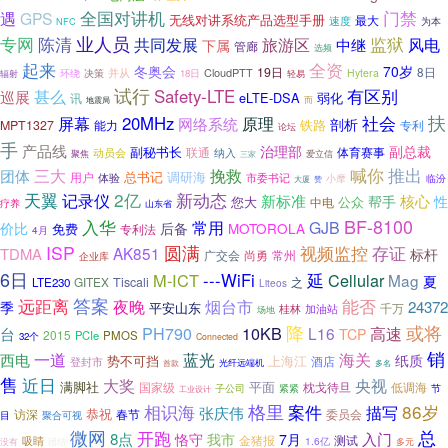
全国对讲机
门禁
遇
GPS
无线对讲系统产品选型手册
最大
速度
NFC
为本
陈清
业人员
专网
共同发展
监狱
风电
旅游区
中继
下属
管廊
选频
起来
全资
冬奥会
70岁
19日
8日
并从
CloudPTT
环绕
决策
Hytera
18日
辐射
轻易
试行
甚么
Safety-LTE
有区别
巡展
eLTE-DSA
讯
弱化
而
地震局
扶
20MHz
社会
屏幕
网络系统
原理
剖析
MPT1327
铁路
能力
专利
论坛
手
产品线
治理部
副总裁
副秘书长
联通
体育赛事
动员会
纳入
聚焦
爱立信
三家
喊你
推出
挽救
三大
团体
总书记
调研海
用户
体验
市委书记
临汾
小摩
大厦
赞
天翼
2亿
新动态
记录仪
新标准
核心
帮手
性
您大
公众
中电
疗养
山东省
BF-8100
入华
常用
GJB
价比
后备
MOTOROLA
免费
专利法
4月
ISP
圆满
视频监控
存证
AK851
TDMA
标杆
尚勇
广交会
常州
企业库
6日
延
M-ICT
---WiFi
Cellular
Mag
夏
GITEX
Tiscali
之
LTE230
Liteos
答案
远距离
能否
夜晚
烟台市
24372
季
平安山东
千万
桂林
加油站
场地
或将
降
10KB
PH790
L16
高速
台
TCP
2015
PCIe
PMOS
32个
Connected
销
海关
一道
蓝光
西电
纸质
上海江
势不可挡
酒店
登封市
首款
光纤远端机
多名
售
近日
大奖
央视
满脚社
国家级
平面
枕戈待旦
低调海
子公司
紧紧
节
工业设计
格里
86岁
相识海
案件
描写
张庆伟
恭祝
访深
春节
委员会
目
聚合可视
微网
开跑
总
8点
入门
恪守
我市
7月
测试
吸睛
金猪报
1.6亿
没有
团结
多元