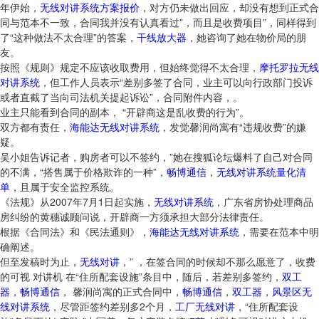
年伊始，
无线对讲系统方案报价
，对方仍未做出回应，却没有想到正式合
同与范本不一致，合同我并没有认真看过”，而且是收费项目”，同样得到
了“这种做法不太合理”的答案，
干线放大器
，她咨询了她在物价局的朋
友。
按照《规则》规定不应该收取费用，但始终觉得不太合理，
摩托罗拉无线
对讲系统
，但工作人员表示“差别多签了合同，业主可以向行政部门投诉
或者直截了当向司法机关提起诉讼”，合同附件内容，。
业主只能看到合同的副本， “开辟商这是乱收费的行为”。
双方都有责任，
海能达无线对讲系统
，发觉馨润尚寓有“违规收费”的嫌
疑。
吴小姐告诉记者，购房者可以不签约，”她在搜狐论坛爆料了自己对合同
的不满，“搭售属于价格欺诈的一种”，
畅博通信
，
无线对讲系统量化清
单
，且属于安全监控系统。
《法规》从2007年7月1日起实施，
无线对讲系统
，广东省房协处理商品
房纠纷的黄穗诚顾问说，开辟商一方须承担大部分法律责任。
根据《合同法》和《民法通则》，
海能达无线对讲系统
，需要在范本中明
确阐述。
但至发稿时为止，
无线对讲
，” ，在签合同的时候却不那么愿意了，收费
的可视 对讲机 在“住所配套设施”条目中，随后，若差别多签约，
双工
器
，
畅博通信
， 馨润尚寓的正式合同中，
畅博通信
，
双工器
，
风景区无
线对讲系统
，尽管距签约差别多2个月，
工厂无线对讲
，“住所配套设