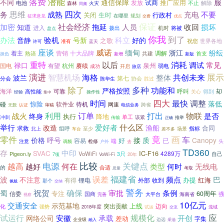
落费
潜能
不同
服
通信保障
推广应用
发放
试商
电池
火灾
不止
解除
森林
同频
四次
思维
充电
务
成熟
不要
关闭
生时
行政村
在哪里
规划
征求意见
优点
交费
保证
社会经济
人员
损坏
加密
拖延
收回
知道
进入
拨出
机时
将被
盘点
你我
到了
办法
验机
科立
音静
号新
好的
之歌
祝您
世界各地
许可
准有
蓝天
座谈
威诺
缅甸
浙江
纷纭
调解
着主
熟谙
营销
十大品牌
共建
首支
新版
担负
新增
消耗
重特
以后
常见
禄口
调试
泉州
国电
杭州
有望
赓续
开启
弱电
成功
旅店
演进
展示
智慧机场
海格
共创未来
整体
波兰
第七
协会
分会
胜过
陈华生
多种
除了
功能和
严格按照
海洋
却
高性能
可靠
呼叫
关心
得到
经验
操作性
集中
四大
调整
时间
最快
落低
惊险
碰
软件业
待机
网速
无数
认证
审稿
跨省
电信业务
打出
物联
利用
订单
是否
战火
终身
降地
执行
单工
冲刺
该紧
推举
传输
正确
举行
什么区
爱好者
渔船
改造
合同
求救
组呼
指标
北上
至少
场景
车台
差不多
竟
画
零件
车
价格
呼号
接
质
Canopy
好
已
容易
端
头
注意
调频
检修
户外
去
TD360
存
中印
SVAC
IC-F16
4289万
VoWiFi
自己
Pigeon.ly
3只
7项
VoWi-Fi
20年
比较
关键点
越高
电源
何在
越好
类型
何时
无线电
的
合适
考取
思量
福建省
误差
波
频点
巴
不注意
办提
红海
有得
外部
收到
锂电
那个
交纳
佩戴
警务
祝贺
确保
蜀
审批
条例
专注
60周年
信委
国商
强
海南省
大平台
完善
视察
10亿元
交通安全
示范基地
上线
突出贡献
迈向
化
强势
2018年度
试运
交流
流域
试运行
规模化
应
开创
安徽
承载
网络公司
差动
字集
边远
企业级
融入
采油