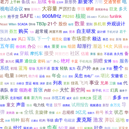
新要求
后续
备战
电
老刀
交通警察
新形势
方明
专场
上千种
涌入
监测网
大容量
视电话会议
严厉打击
多天
李强
研祥
巨龙
影响力
警情
新闻发布会
SAFE
900MHz
核能
funlink
P8260
Kakao
抢手货
全市
1.8亿
DS-6801
数量
外观设计
21个
TB3p
股份
换机潮
Ncast
Witen
SCADA
受到
Dh16
物理
购买
自主研发
超常规
预测
芬兰
若干
闲置不用
资本
设计师
手机对讲
飞快
损耗
市场需求
额达
下一个
军队
风口
怎么办
规范化
日渐
暴恐
督促
新海
量身
新军
五年前
却渐行
渐远
14次
办公
重要
风骚
组团
收信机
烽火
空口
影响
职业
社区
接受
穿戴
摩托车
备
估逾
阿里巴巴
已成
不容易
永久性
生涯
乘客
撮合
讲成
捐赠
服务
绝对
受
揭开
通信业
密码
安博
十足
齐心
手机电池
新方式
油厂
预告
整个
系统
蓝海
在户外
轻轨
首发
初现
无所不通
拉
登场
炎炎
实力
不容
之健
电量
年会
堪比
吴忠
安徽省
起
3.0时代
助力省
热电厂
已
运会
合众
思壮
新款
代码
事业
列表
代
飞鸿
兄弟
佳讯
是
货运
三级
枢纽
是在
更新
分析仪
岛礁
安立
演讲
现网
大忙
新空间
首张
表队
泰雷
领跑者
幻真
内部
小小
新手机
长江
服务于
钢筋
提速
多多
演示
江西
新方向
示范工程
北京地区
看看
会日
丝绸之路
管理
减灾
慧锐通
导
声音
童文
试用报告
电力线
脱节
弯道
余万元
致命
视频通信
新型
创新
便携机
弹
全线
状态
主旋律
3亿元
称号
总规模
长文
华
龙铁路
劳保
成本
创新力
第一塔
麦克斯
激发
并以
远地
贴有
特种
北
由于
电磁波
等级
机构
空
协调
已通过
也有
好奇
经过
自从
5公里
漫长的
分量
该机
太阳
包括
气
可见光
探测器
我的
终于