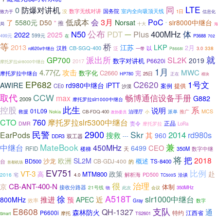
LTE
0
同
防爆对讲机
数字无线对讲
国务院
室内全向吸顶天线
没
致力于
1日
信息化
会
3月
低成本
PoC
Norsat
了
5580元
D50
slr8000中继台
”
推
十大
局
“
海
公布
400MHz
体
N50
PDT
Plus
2022
2025
一
599元
499元
在
P3688
702
等
桥
2013
LKP
江苏
2月
汉胜
CB-SGQ-400
以
泛
3.0
338
rd620s中继台
一带
P8668i
就
派出所
GP700
SL2K
2019
数字对讲机
P6620i
2017
摩托罗拉slr8000中继台
1月
4.77亿
攻击
MWC
数字化
C2660
摩托罗拉中继台
完
25日
正在
HP780
模块
EP682
C2620
1号文
AWIRE
rd980中继台
iPTT
案例
提供
CE0
沙漠
取代
CCW
畅博通信设备手册
max
G882
2009
摩托罗拉slr1000中继台
控股
此生
系
说明
01L09
救援
治理厅
派单
推广
MCS
Nokia
CB-FDQ-400
小
政协委员
CTO
760
摩托罗拉slr5300中继台
正品
DMR
责令
摩托罗拉
LoRa
民警
2900
Skr
2014
rd980s
EarPods
其
搜救
960
---
DDR3
双工器
MateBook
兼
中继台
450MHz
CEO
6499
RFID
楼梯
天
350M
数字中继
将
把
2018
欧洲
SL2M
沙龙
概述
台
BD500
CB-GDJ-400
TS-8400
的
首都机场
EV751
比例
VT-3
政策
赴
高
MTM800
2016
宅
解析海
PD500
4.0
洽谈
TC500S
很
治理
CB-ANT-400-N
京
体制
接收分路器
21号线
350MHz
物
此次
会议
A518T
徐
slr1000中继台
推进
近
800MHz
预
APEC
效率
Gray
数字
E8608
支队
QH-1327
通
森林防火
P6600i
特约
江西省
摩托
TS2601
Smart