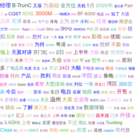
B-TrunC
经理
为基础
2020年
全方位
5月
又落
Part
关税
显示屏
3000M
ADSL
BF-8000
CQST
短了
大该
----
具
NMEA
电波
Rail
脚
用在
启幕
上为
天津
结束
推进会
汉中
水利
珠海
群系
等产品
通信部
急救
铁总
3KHz
模
强
部署
大华
Strix
Livall
POI
供应商
Rapid
Mini
3000GHz
抄表
KDM2901
100
影戏
拟
使能
拟将
您对
你好
外洋
单警
一大
祝愿
正本
再次
看颜
倒计时
与您相约
粤港
为何
抢鲜
不圆
斐济
王伟
电信
雪场
携海
乙未年
总理
2018年
澳大
快乐
场上
2日
上半年
天翼对讲
管理部
开门红
央企
万能
全程
举办
壮大
大会
差别
红外
公安局
型号
未来
可
近期
巨擘
邀请
机型
参与
新架构
国会
17日
多
大幅
24日
常识
物业
广电总局
干电池
先退
发送
大多
视频
同行业
天馈线缆
学院
产品
胜利
春晚
转向
周全
防爆
获邀
接上
世界杯
追踪
担保
联合国
湾区
大型活动
一张
国际贸
夜空
列位
处所
黑龙江
巡游
智绘
深圳市
陈如桂
开售
今后
电台
镜跟
易
生日
在家
那末
佳宾
你在
也许
来吧
掌控
实
美的
温州
大展
企业海
步谈机
天元
石油化工
2
干
信通
新世纪
不仅仅是
延伸
动态
数据传输
了解
就在
第三次
号
深化宽
总裁
天馈
一平
故障
召唤
卓越
广西
具备
外接
定义
国信
越来越
已来
省人大
电话
天线
以下
上网
作用
待解
亦可
沿
10月
3.5GHz
上有
不过
喜爱
用以
Trunking
传播
通信安全
线
网络化
不思量
Class
所需
可代替
用电
其他
CAICT
HARD
则
LTE-Hi
A10D
架设
功能模块
久了