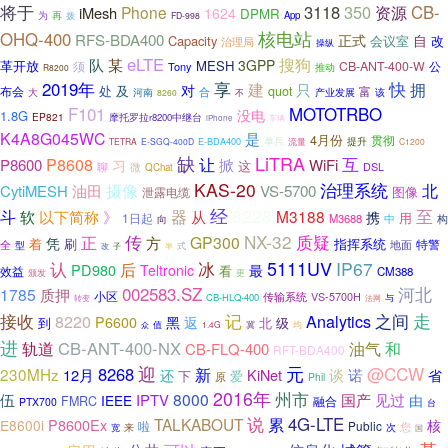
将于
3118
350
CB-
Phone
资源
iMesh
1624
DPMR
为
再
App
拨
FD-998
核电站
OHQ-400
RFS-BDA400
正式
Capacity
会议室
自
改
治理局
操纵
eLTE
某
搜狗
队
3GPP
革开放
MESH
须
CB-ANT-400-W
公
Tony
推动
R8200
快
2019年
享
建
拥
只
对
处
及
布会
quot
富
合
大
河南
产业发展
该
8260
不
F101
MOTOTRBO
没电
1.8G
EP821
摩托罗拉r8200中继台
iPhone
车辆
K4A8G045WC
是
4月份
贯彻
E-BDA400
单兵
提升
TETRA
E-SGQ-400D
流量
C1200
LiTRA
缺
让
互
P8608
P8600
掀
WiFi
习
这
聊
微
DSL
QChat
KAS-20
治理系统
摄像
北
VS-5700
CytiMESH
油田
图像
泄露电缆
经
8228
斗
至
软
》
器
M3188
以下简称
从
携
用
1日起
M3688
向
中
构
NX-32
传
质疑
正
GP300
凭
方
着
刷
指挥系统
特警
地面
全
型
式
子
半
改
5111UV
认
IP67
冰
后
PD980
Teltronic
最
看
效益
CM388
颁发
更
002583.SZ
河北
1785
质押
小区
VS-5700H
传输系统
CB-HLQ-400
与
转变
法网
走
接收
记
之间
8220
Analytics
P6600
黑
返
到
北
级
冀
值
1.4G
均
众
进
轨道
CB-ANT-400-NX
和
油气
CB-FLQ-400
RFT-BDA400
迎
元
@CCW
8268
230MHz
新
12月
KiNet
谈
诺
还
省
下
爱
原
Phil
2016年
州市
8000
伍
IPTV
国产
见过
由
IEEE
FMRC
融合
PTX700
台
说
4G-LTE
TALKABOUT
累
P8600Ex
E8600i
核
啦
Public
您
宽
来
次
国