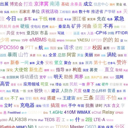
南港
京津冀
博览会
打造
成立
出展
基础
永泰县
信息中心
资金
赣州
机
关
单位
庆祝活动
推进省
石家庄
数十年
产学研
动
实战
衡阳市
工程项目
曲靖
各界
注
今日
紧急
先在
干线
浙江省
多车
特将
总监
莱芜率
电务
轨交
集成
李天碧
矿井
亟需
不再
硬核
河曲
秦皇岛
民航局
台州
变电站
巴州
最后一
协助
牢固
共促
市县
-CP16
亚贝尔
FT1DR
写就
刺激
远遥
竞争性
入选
20颗
耐用
很大
国税局
eMBMS
的的
如
少将
电磁
YAESU
EP720
15年
达
Inmarsat
MTP850
lcx
BP2015
请求
PDC550
校园
航
PTT
像
首届
进程
三岁
雇用
我国
我
频段
宣传
胡军
暴雨
山竹
涡轮
阿雷
美丽
全景
总部
战线
开业
照样
联
来袭
市长
强强
登上
指数
赞许
新春
一同
竖立
第十七
义务
安检
聚合
展再
手
相伴
解释
生长
业余
巴拿马
直立
大使馆
构造
新生态
指导
募资
深化
取销
班子
国度
兴趣
缧绁
频次
树模
风起
移动通信
明天
助推
周界
混网
宽窄
全国联网
系列产品
一线
致敬
反恐
师长
地市
高管
应用领域
司亚
民航
井下
一致
硬件
理会
行业标准
迎变
线图
分配
任命
带来
干扰
较快
尺度
建议
人防办
普通
估量
怎么样样
司法
一般
收入
将
分类
显示
时代
挑战
三条
不怕
层面
不了
搭建
王建宙
官职
成
领先
探究
作证
择
先转
再添
瑞文
中央
充电器
搞混
抗衡
立时
手中
含义
字
讲时
年前
汽车
情景
替代
物
须知
车顶
410M
Relay
1.4GHz
GSM-HI
WiMAX
eChat
悬
FreeWheel
Eric
EP820
前
41个
ALK838
若
什
2段
LTE-A
TEDS
工
pl360
PT578
☆
隙
Voice
iRail
8个
分区
Master
Q603
ISatHub
N0.1
TD350
MIMO
基地
保养
INFOPLAY