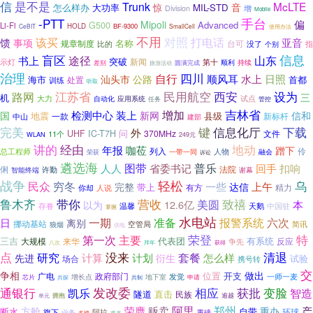
信
是不是
Trunk
McLTE
音
怎么样办
大功率
惊
MIL-STD
增
Division
Mobile
-PTT
手台
偏
Mipoli
Advanced
G500
Li-Fi
HOLD
BF-9300
CeBIT
SmallCell
使用办法
不用
对照
该买
打电话
馈
亚音
事项
名称
规章制度
台可
没了
指
比的
个别
信息
盲区
山东
途径
书上
突破
新闻
示灯
第十
顺利
持续
差别
旅游活动
圆满完成
治理
四川
自行
水上
顺风耳
日照
汕头市
公路
海市
首都
处置
训练
听取
民用航空
西安
江苏省
设为
路网
三
机
试点
大力
应用系统
自动化
任务
管控
吉林省
检测中心
增加
装上
国
新网
信和
地震
县级
一款
新标杆
中山
建部
键
下载
完美
信息化厅
外
UHF
问
IC-T7H
370MHz
文件
11个
WLAN
249元
讲的
经由
地动
年报
咖莅
蹭下
列入
伶
人物
总工程师
一带一同
融会
荣获
诉讼
遴选海
普乐
人人
图带
省委书记
回手
扣响
俐
法院
许勤
智能终端
谢幕
战争
轻松
穷冬
乌
民众
一些
上午
完整
达信
带上
有方
人说
精力
你却
带你
致禧
鲁木齐
营收
美圆
12.6亿
本
以为
存眷
温馨
天鹅
中国驻
掌握
水电站
准备
一期
报警系统
六次
日
离别
挪动基站
简讯
空管局
狼烟
供电
荣登
特
第一次
主要
三吉
有系统
大规模
来华
代表团
争先
反应
八次
拜年
获得
点
没来
清退
研究
套餐
计算
计划
怎么样
先进
衍生
试验
场合
携号转
交
争相
做出
开支
广电
政府部门
位置
发觉
一师一麦
增长点
地下室
芯片
共探
共制
申请
发改委
相应
通银行
获批
变脸
智造
凯乐
隧道
直击
民族
逾越
拥抱
单元
阿里
贩卖
郑州
产
荣膺
方舱
重办
断水
自带
环球
旗下
业务
阿拉
重磅
多模
将来