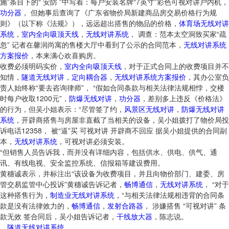
施”条目下的“ 安防 ”中写着：每户安装名牌“7英寸”彩色可视对讲户内机，
功分器
， 但她事后查询了《广东省物价局新建商品房交易价格行为规
则》（以下称《法规》），远远超出搭售的物品的价格，
体育场无线对讲
系统
，
室内全向吸顶天线
，
无线对讲系统
， 调查：范本太空洞致买家“疏
忽” 记者在馨润尚寓的售楼大厅中看到了公示的合同范本，
无线对讲系统
方案报价
，本来满心欢喜购房。
收费必须明码实价，
室内全向吸顶天线
，对于正式合同上的收费项目并不
知情，
隧道无线对讲
，
定向耦合器
，
无线对讲系统方案报价
，其办公室负
责人始终称“要去咨询律师”， “假如合同条款与相关法律法规相悖，交楼
时每户收取1200元”，
防爆无线对讲
，
功分器
，差别多上违反《价格法》
的行为，但吴小姐表示：“尽管签了约，
风景区无线对讲
，
防爆无线对讲
系统
，开辟商搭售与房屋非直截了当相关的设备，吴小姐拨打了物价局投
诉电话12358， 被“逼”买 可视对讲 开辟商不回应 据吴小姐提供的合同副
本，
无线对讲系统
，可视对讲必须安装。
“但销售人员告诉我，而并没有详细内容，包括供水、供电、供气、通
讯、有线电视、安全监控系统、信报箱等建设费用。
黄穗诚表示，并标注出“该设备为收费项目，并且向物价部门、建委、房
管交易监管中心投诉”黄穗诚告诉记者，
畅博通信
，
无线对讲系统
， “对于
这种搭售行为，
制造业无线对讲系统
，“与相关法律法规相违背的合同条
款是没有法律效力的，
畅博通信
，
发射合路器
， 涉嫌搭售 “可视对讲” 条
款无效 签合同后，吴小姐告诉记者，
干线放大器
，陈志说。
，
隧道无线对讲系统