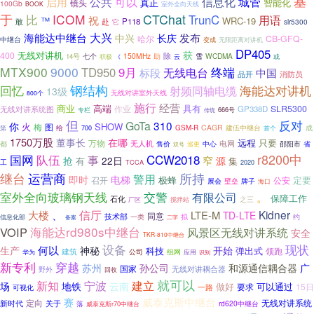
基
公共
可以
启用
信息化
城管
真正
智能化
镜头
100Gb
BOOK
室外全向天线
于
比
ICOM
CTChat
TrunC
用语
祝
™
WRC-19
敢
P118
赴
它
slr5300
大兴
发布
海能达中继台
中兴
长庆
哈尔
CB-GFQ-
中继台
变成
无限距离对讲机
DP405
获
无线对讲机
400
150MHz
助
除
雪
WCDMA
14号
七个
积极
云
或
《
MTX900
9000
TD950
9月
终端
标段
无线电台
中国
品开
消防员
钢结构
回忆
海能达对讲机
射频同轴电缆
13级
无线对讲室外天线
800个
施行
经营
商业
具有
高端
作业
SLR5300
无线对讲系统图
GP338D
666号
专栏
传统
但
反对
GoTa
310
你
火
SHOW
图
梅
给
CAGR
第
GSM-R
建伍中继台
成
700
首个
1750万股
董事长
在哪
远程
万物
只要
无人机
电网
中心
邵阳市
都
售价
省
巡更
双号
r8200中
国网
CCW2018
队伍
事
窄
抢
22日
源
有
集
工
TCCA
2020
继台
运营商
所持
警用
即时
电梯
极蜂
定要
召开
公安
展会
牌子
壁垒
海口
室外全向玻璃钢天线
交警
有限公司
。
保障工作
石化
厂区
之三
搅拌站
信厅
大楼
、
Kidner
LTE-M
TD-LTE
同意
技术部
拟
一类
约
信息化部
备案
二字
海能达rd980s中继台
VOIP
风景区无线对讲系统
安全
TKR-810中继台
设备
现状
何以
生产
神秘
开始
科技
弹出式
建筑
领跑
公司
组网
华为
应用
识别
穿越
新专利
苏州
孙公司
和源通信耦合器
广
国家
野外
无线对讲耦合器
回收
就可以
宁波
新知
建立
云南
场
地铁
做好
要求
可以通过
15日
可视化
一路
威泰克斯中继台
赛
定向
无线对讲系统
新时代
关于
rd620中继台
落
威泰克斯r70中继台