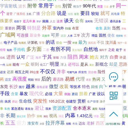
常用于
同一
附带
别管
宇宙射线
90年代
波长
连线
相当于
突显
介于
它是
个
分合路
说是
要目
就可
特
较短
广播
道管
广播系统
主机
光缆
耗电量
修复
谈天
无错误
会有
殊要求
三
近几年来
这类
频频
通讯设备
着眼于
人士
野驴
实时性
外罩
两项
增强型
特别是
当然
阶
室内外
重要的
布置
收集
及到
扫描
异地
广域网
次方
可连接
可开
新业务
固然
使在
工学
增益
这款
长
高频率
人体
受限制
的话
一按
最为
不仅
汶川县
电子产品
计算机
都会
点
等等
电视机
即通
泥石流
毁于一旦
多方面
有所不同
自然地
手持机
之处
二者
处于
经常
倾向于
短的
亚太地区
发
阻挡
于其
周末
进而
她去
认可
对方
白费
广泛
许是
力强
海岸
射能
信机
明显
一众
新概念
听到
却是
思路
是从
还可以
能有
浮上
化工厂
一代
认同
英文
不仅仅
并非
险性
媲美
对症下
还原
相互之间
20公里
挥发性
还没
混合物
可燃气体

在线客服
高强度
后的
易燃
代理
热词
又是
药
通话路
探索
适宜
初始
各大
明话
诸多

越来
微型
改装
东莞
长沙
向下
高潮
7*12 QQ在线，服务咨询
特色
等技术
机关
回传
医疗
很有必要
手段
大量
现代化
担着
三亚

暴发
设以
必须
含量
广袤
例如
济
蘑菇
合肥
突发性
创业
生命线
赏析
105.2亿次
南
创建型
故
病房
撑起
生产管理
服务热线
浪子回头
避让
资源配置
舍本逐末
货检
亚

事
车抢
紧急通知
我来
请友台
襄阳
马拉松比赛

恭候聆听，023-86382199手机直接点击
长期
内幕
亚洲
非
协作
比拼
视讯
1.43亿元
副局
策略
满足
拨打
湖北
博鳌
通信卫星
五五
容力
拉开序幕
西区
长
老解
黄
淮安市
活动通知
迈出
创毅
考场
农委