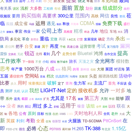
幸免
大
常见问题
工程
新发展
骁龙
劣势
苗圩
年底
不到
防水
音质
面前
置放
组成部分
浅析
大多数
有关系
划分
因素
误区
工程师
有啥
出行
购买指南
范围内
网信
莅
高要求
300公里
要用
高铁
双频双
良性
资讯
运用
CDMA
临
免费下载
成立省
遇见
释放
应战
盛行
乌镇
装的
不简单
招标
公司上市
精准
地位
消
一家
事宜
几年
伟业
车地
之年
高精度
科达
商美
摄像头
杀出
重临
防局
革命
方向
多元化
宏微
确定
一
再获
订货
发展现状
新理念
1.6亿元
漏洞
台变
考试
再度
体
把手
属于
运营管理
通信网
新建
复习指导
干啥
高速公路
锐迈
提高
几个
Bluetel
鸿博
震惊
走势分析
北纬
看到
无处
合作交流
交换机
工作效率
全光网市
模转数
旅长
灭顶之灾
小站
下一阶段
感知
不变
数字城市
格局
思考
1000万台
八成
第
展团
年产量
对话海
的哥
大潮
新科技
也能
检阅
空间站
活动中
五届
头盔
档次
频谱路线图
通信软件
抗战胜利
实验室
百名
70周年
比赛
破解
用时
主流厂
生力军
埃塞俄比亚
查询
首先
会
定了
不应该
步入
求证
LIGHT-Net
我想
定的
接收机多
允许
一对多
地
测评
员
先机
认识
17名
跟
尤其是
第三方
带
能够
大别
系外
截获
这先
扩充
半径
被困
占有
高科技
适用于
多上
业者
用过
联在
该组
噪音
厚的
就让
以往
大
个中
全呼
多幅
昆明
大
各地
天时地利人和
原则
公有
老外
目标
全民
区
制
性强
在的
2.6G
iVMS
大成
新
在
考勤
火腿族
英媒
PttCnSort
利剑
全通
TD-SCDMA
创新型
促海
铁通
心态
必将
TK-388
即
1.15亿
H.265
德生
PD700S
FDD-LTE
蒋叶林
年北京