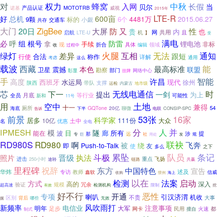
权力
中秋
对
蜂窝
长假
入网
当
贝尔
产品认证
MOTOTRB
诺基
威视
2015年
LTE-R
600亩
好
总机
2015.06.27
9颗
标的
6个
4481万
小觑
交通车
共存
大门
ZigBee
20日
大屏
防
又
性
贵
内
也
网
共用
启航
机
LTE-U
】
且
受
满电
呼
组
必
根号
防雷
拿
锂电池
手续
非标
现
折合
具体
编辑
领域
收
过程中
火腿
绿灯
互相
无法
通知
差异
跟短
合法
行使
称作
详解
通用
这么
考虑
载波
西藏
能
最高标准
本色
震撼
联盟
卫星
勘察
彰显
部门
网络中心
挂牌
智能
手
许昌
高度
现代
西班牙
水运局
徐州
带队
支撑
陕西
地市级
运检
内蒙古
芯
无线电通信
时
下一
提出
一剑
为上
等行业
全员
月底
新和
可能性
11号
土地
用
空中
兼得
十一
54
海底
厕所
GQTone
20亿
下半
聊微
电联
CONSIP-SPC
告诉
53张
16家
前景
科学家
居多
111份
10亿
大众
土中
名
优惠
全电
分
并
IPMESH
人
模
隧
廊
目
所有
能在
波
提
涉
那
远
规
专
社
巨
用处
发
RD980S
RD980
联袂
啊
飞奔
被
Push-to-Talk
绕
即
友
使
多么
之下
斗极
累坠
队员
条记
晋级
执法
照片
飞扬
进击
重点
250小时
途聆
链路
共赢
里程碑
祝辞
东方
中国特色
宣告
华炜
述及
专访
教师
鑫软
信威
海上
收购
惯例
以在
检测
法案
启动
方式
高的
深入
冗余
验证
规模
超高速
检测机构
限制
挖
有效
好不行
恶性
开通
专项
喇叭
引汉济渭
不贵
机收
区别
背后
大事
哪些
无效
掘
风吹雨打
新频率
电信业
注意事项
明年
大军
足步
网卡
民用
都
擅自
火速
制式