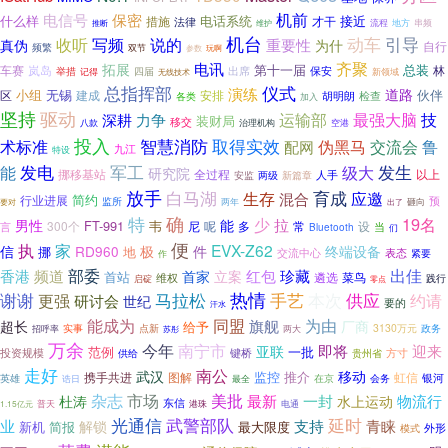
保密
机前
电信号
什么样
电话系统
接近
措施
才干
法律
推断
维护
流程
地方
串频
机台
引导
收听
动车
写频
说的
重要性
为什
真伪
自行
频繁
双节
参数
玩啊
电讯
齐聚
拓展
第十一届
总装
车赛
岚岛
林
保安
出席
举措
四届
新领域
记得
无线技术
总指挥部
仪式
演练
道路
小组
无锡
伙伴
区
建成
安排
检查
胡明朗
各类
加入
坚持
驱动
最强大脑
技
力争
运输部
深耕
装财局
移交
八款
治理机构
空港
投入
取得实效
术标准
智慧消防
交流会
鲁
配网
伪黑马
九江
特设
军工
能
发电
发生
级大
研究院
挪移基站
全过程
人手
以上
两级
安监
新篇章
放手
白马湖
生存
育成
混合
应邀
简约
行业进展
预
监所
两年
出了
砸向
要对
确
特
少
19名
拉
男性
能
FT-991
韦
300个
尼
呢
常
设
言
多
当
Bluetooth
们
便
执
家
EVX-Z62
信
RD960
极
件
终端设备
地
挪
交流中心
表态
紧要
作
部委
珍藏
出佳
香港
频道
红包
首家
立案
首站
遴选
菜鸟
维权
践行
启碇
零点
热情
手艺
谢谢
更强
马拉松
本次
供应
约请
研讨会
世纪
要的
汗水
同盟
能成为
为由
旗舰
超长
厂商
给予
实事
点新
3130万元
政务
招呼率
两大
苏彤
万余
今年
南宁市
即将
迎来
亚联
范例
一批
键桥
方寸
投资规模
供给
贵州省
走好
南公
武汉
移动
监控
推介
图解
虹信
携手共进
英雄
银河
在京
会务
诰日
最全
市场
美批
杂志
最新
一封
物流行
杜涛
水上运动
东信
1.15亿元
普天
港珠
电通
光通信
延时
武警部队
业
支持
青睐
解锁
新机
简报
最大限度
外形
模式