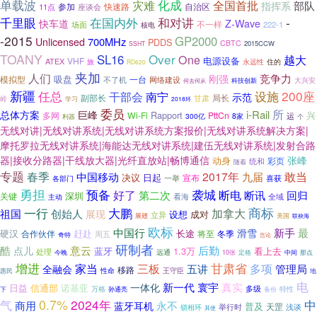
单载波
化成
灾难
全国首批
部队
指挥系
快速路
自治区
11点
参加
座谈会
千里眼
和对讲
-
在国内外
快车道
Z-Wave
不一样
场面
222-1
核电
-2015
GP2000
700MHz
Unlicensed
PDDS
CBTC
2015CCW
SSHT
TOANY
Over
SL16
One
越大
电源设备
VHF
ATEX
旅
永远性
住的
RD620
夹加
人们
竞争力
刚强
吸盘
一台
模拟型
不了机
网络建设
大兴安
科技创新
何去何从
新疆
200座
任总
干部会
南宁
设施
示范
副部长
局长
岭
甘肃
学习
2018环
委员
所
i-Rail
总体方案
巨峰
Rapport
兴
Wi-Fi
PttCn
多网
运
300亿
8家
个
利器
无线对讲|无线对讲系统|无线对讲系统方案报价|无线对讲系统解决方案|
摩托罗拉无线对讲系统|海能达无线对讲系统|建伍无线对讲系统|发射合路
器|接收分路器|干线放大器|光纤直放站|畅博通信
张峰
动身
彩页
统和
随着
专题
春季
2017年
敢当
中国移动
九届
决议
日起
宣布
一举
喜获
各部门
勇担
预备
袭城
好了
第二次
断电
回归
断讯
深圳
关键
看海
全域
主动
商标
一行
大鹏
祖国
创始人
加拿大
展现
设想
成对
立异
展翅
美国
联袂海
欧标
中国行
新手
最
滑雪
硬汉
赶赴
长途
合作伙伴
将至
冬季
周五
奇特
岂论
研制者
意云
后勤
酷
点儿
蓝牙
1.3万
看上去
处理
远通
10张
今晚
定格
中间
那点
增进
甘肃省
家当
三板
多项
五讲
管理局
全融会
移路
性命
王守臣
惠民
地
电
新一代
寰宇
真实
一体化
日益
信通部
诺基亚
多级
万格
孙通亮
备份
特性
下
气
0.7%
2024年
中
商用
永不
蓝牙耳机
普及
天罡
举行时
浅谈
锁相环
其使