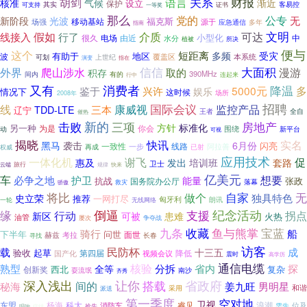
关系
财报
胡剑
语言
核准
气候
渐近
保护
设立
其实
证书
客易控
可支持
一等奖
那么
党的
公专
无
新阶段
光波
福克斯
移动基站
场强
源于
多年
应急通信
指南
可达
文明
线接入
假如
介质
行了
小型化
很久
中
电场
由近
水分
植被
所决
便与
这个
短距离
多频
受灾
地区
波
有助于
覆盖区
可划
本系统
上世纪
指在
演变
信信
外界
爬山涉水
大面积
漫游
取的
积存
390MHz
间内
有的
连起来
行中
又有
消费者
降温
多
兴许
5000元
鉴于
娱乐
情况下
这时候
场所
2008年
招聘
国际会议
线
康威视
监控产品
三本
TDD-LTE
辽宁
王者
全自
催热
新的
击败
三项
房地产
方针
标准化
另一种
为是
你会
围绕
新平台
动
可视
揭晓
实名
快讯
黑马
袭击
6月份
闪亮
线路
一致性
一步
阿拉善
再成
已射
权威
应用技术
一体化机
谢飞
促
惠及
发出
培训班
套路
卫士
云端
旅行
规律
快来
亿美元
车
护卫
想要
必争之地
能量
张政
抗战
国务院办公厅
落幕
救灾
骄傲
自家
将比
无
做个
独具特色
史立荣
推荐
一网打尽
匈牙利
朗讯
无线网络
一轮
倒逼
支援
纪念活动
缘
行动
拐点
新区
可被
患难
火热
油管
屡次
争夺战
宝蓝
九条
收藏
鱼与熊掌
骑行
船
下半年
问世
赫兹
面世
考拉
长春
寻找
访客
民防杯
成
载
十三五
验收
起草
降低
第四届
国产化
视频会议
震时
高学历
通信电缆
熟型
核验
分拆
全等
省内
探
西北
复杂
创新奖
耍流氓
南沙
齐秀
省政府
深入浅出
让你
搭载
间的
姜九旺
秘海
男明星
采用
和谐
派送
第一季度
空对地
卫视
东盟
科大
睿见
杨海
消防车
浪潮
位及
需先
抢先
唱响
症结