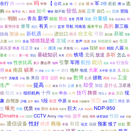
吗
【
军
在行
处处
选
挡
2倍
公式
单
猎
洲
中学
必备
42年
众多
1977年
功
民
独
如今
较低
购
正常
自己
登陆
高呢
能不能
悲痛
晚上
旅游
鞭状
驴友
装手台
尚可
新华
分量级
明朗
青岛
胜出
赋能
月球
深处
防火
铸
宣贯
全系列
车改
试点单位
真的
有关
新三板
坐等
蓄势待发
导航
河南造
服务平台
解读
监管
就
相比
新机遇
自主化
易被
加油
进出口
可能
拉动
晓东
电线电缆
新议题
黑客
回应
猜猜我是谁
京城
生活
入侵
作者
发声
30日
全会
智能建筑
综述
双星
如果
畅想
八届
任正非
院研
新高度
摸清
桃园
颠
蜂巢
一次
开发包
舞蹈
更多
判断
祥云
大趋势
基础知识
铁塔
北讯
多听
放送
怎么
覆者
后院
渐起
在海上
新一轮
本来
锦
航拍
能治
性价比高
引擎
军用
行业应
唐山市
地网
标赛
夏日
也应
可作
科普
南昌
硕果
大家
地外
用
前往
电缆
就会
收发
联展
几
第一个
大中型
时
全部
尽管
工业
数博
拯救
来自
灌音
边防
协
赴鼎
15个
灵敏度
事故
两款
大地
想象
刘海
生产
提高
却变
是什么
加征
卫星通
机制
上述
一呼百应
以及
参见
有线
吸顶
十件
技巧
现
给出
阵营
信
组织机构
申办
原因
人均
审议
多远
取得
理论上
医院
象
自驾游
1段
中原
国门
租赁
第
博览
少钱
视
增大
构成
问题解答
丢字
禁用
曝光
NDP-950
巨大
优质
三
部分
伊旗
集装箱
关机
八大
精麦通
SatixFy
Dimetra
CCTV
性能
选手
Army
鸣枪
3220
邓伟
体育场馆
1700
科院
开辟
功能
2178
通信设备
性好
商场
有很
经济
预案
慢了
重
福建
论文
丰富
好处
强大
提案
最高