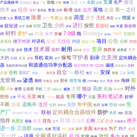
通信
互通
生产
当地
产品规格书
高达
全国
中标
上海
金奖
高潮迭起
春运
简单
广告
低价
技术
落地
企业
第一
之行
标准
这些
战友
专业
双时
发布会
优势
定位
调度
隆重
背景
无忧
增援
牛首山
系统工程
全省
典型
常
巴西
电力
交通
林业
卫生
进行
少的
按照
超短波
直放站
振奋精
转型
规
年度
侦测
新晋
并且
湖南
材料
Strategy
7.0级
爱护
统建
概
7400
神
有序
无线对
并被
组委
Audio
项目
公告
对讲机
造成
无线电
分析
楼宇对讲
内容
讲系统
空间
建设工程
变身
技术展
耐用
技术
实时
陕西省
行业
大于
去年
新品
成果展
智能
领导者
守护者
北美洲
保驾
耳机
刻录
大的
定向耦合
双向
大火
介绍
还有
坚守
和源通信功率分配器
器
漏缆
HLCTAYZ-50-12(22)
怎样
无线对讲功分器
和源通信
自立
栎社
安保
巡检
占据
纺织厂
加强
发射
综合
变压器
电子
工业
国内
广州
平台
渗透
无管局
船
海峡
部长
报导海
期间
线
系统
年春运
志军
首次
手持
新标
r70中继台
对外
舶
大赛
高效
能达
石油
使用
公安部
手机
三防
不敬
威海
综合体
招标公告
哪个
笔记本
专用
系列
无需
能及
照明
千元
好评
网关
只是
上市
飞行器
生
不断
加速
孟晚舟
滥用
年中国
安防
劳动
位列
诠释
结构
电用
单双号
产厂
定向耦合合路组件
防护
联创
应急
风景
HCAAYZ-50-12（22）
消防
良港
指挥
用于
公网
工矿企业
体系
背负
高清楚
风景区
现场
信号
行政执法
进一步
工信部
全面
四个
为了
方法
会对
频率
各行各业
进展
日起施行
实施
用到
下一代
全网通对讲机
激情
话题
机场
多少
城
实现
车载
随便
心求