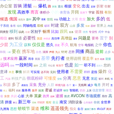
潜艇
首辆
爆机
办公室
变化
出去
根据
折射
路
退出
衍射
拆装
反射
所以
发现
高效率
而言
小的
开阔
孤独
有别
先生
体育场
体积小
宇宙
支持下
多的
加大
候选
俄国
其中
低
功能上
大哥
愈发
馈线
8米
题中
很高兴
早期
双方
时建
多发
世界上
子系统
同轴电缆
双模
山崖
备有
破坏
内在
端机
器材
私聊
移到
跟民
畅博
比如
区别于
健康
同类型
以此
专业性
式中
在建
便携
中会
在各
必要性
问题是
置于
别
高增益
相信
畅通
要将
便利
国是
高功率
种类多
通常
为工业
你也
少层
仅仅是
不久
悠久
航海
之中
议和
电报机
空等
历史
要在
商品
同播
携车地
提前
针对
态势
止步
和我
出色
满脚
声明
为人
马
一样
基带
先行者
赢家
使用说明
覆盖率
技术应用
而非
英国
迎接
上
全力
欧姆
远吗
一段时间
也是
如一
之前
听不到
您的
操作
有别于
雷雨
10公里
是因为
不需要
使用者
爆炸
化
意译
事情
解调
可实现
样样
是指
本意
达不到
见到
恶意
工
可懂度
分离
彻底粉碎
无意
科技产品
发起
本机
汽油
交给
被叫
写
多了
采集
充分
和源
并对
人群
每月
无线网
减少
易发生
环境污染
各个
某一
贵
入
君诚
福利
服务商
君诚牌
放开
智能机
切勿
信息管理
湖北
始发
上演
钢管
阳
把握
得上
英豪
逮捕
AVCON
高
大单
市场观察
心脏
跑男
共识
省
用作
东营
雅虎
固网
新三年
清
南安
拼接
消防设备
全世界
你就
规程
全云
邓晓辉
事儿
空闲
公共场所
维和
遥遥领先
蛴蟆节
渠道
指尖
九洲海
思想
备存
IR-CUT
两岸
漏洞门事件