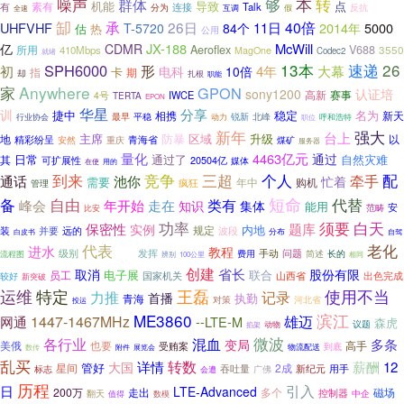
噪声
够
本
转
群体
机能
导致
点
素有
有
Talk
分为
连接
反抗
互调
假
全速
缷
承
26日
40倍
UHFVHF
11日
2014年
5000
T-5720
84个
估
热
公用
亿
JX-188
McWill
CDMR
Aeroflex
V688
所用
410Mbps
3550
MagOne
Codec2
就绪
13本
速递
26
SPH6000
形
初
4年
大幕
电科
10倍
卡
指
期
却
扎根
职能
家
Anywhere
GPON
sony1200
认证培
高新
赛事
IWCE
4号
TERTA
EPON
华星
分享
训
捷中
稳定
名为
相携
新天
北峰
行业协会
最早
平稳
动力
锐新
呼和浩特
职位
新年
强大
台上
主席
防暴
区域
升级
地
以
青海省
精彩纷呈
重庆
煤矿
安然
服务器
量化
4463亿元
通过
日常
通过了
自然灾难
其
可扩展性
20504亿
媒体
在使
用的
竞争
三超
个人
到来
配
牵手
通话
池你
忙着
需要
年中
购机
疯狂
管理
短命
备
自由
类有
代替
年开始
峰会
走在
知识
集体
能用
安
范畴
比安
须要
功率
白天
保密性
题库
实例
内地
规定
装
并要
远的
波段
分布
白皮书
自驾
代表
老化
进水
教程
手动
问题
级别
几乎
发挥
费用
简述
长的
流程图
辨别
100公里
相同
创建
省长
取消
股份有限
电子展
联合
员工
国家机关
山西省
出色完成
较好
新突破
特定
运维
王磊
使用不当
力推
记录
首播
执勤
青海
对策
河北省
投运
滨江
ME3860
雄迈
1447-1467MHz
网通
--LTE-M
森虎
议题
动物
掐架
微波
各行业
混血
多条
变局
美俄
也要
高手
受贿案
到底
展览会
物流配送
数传
附件
乱买
转数
薪酬
详情
12
大国
管好
2成
星间
吞吐量
新纪元
用手
标志
广佛
会遭
历程
引入
日
LTE-Advanced
200万
走出
多个
磁场
控制器
翻天
数模
中企
值得