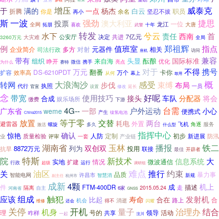
增压
威泰克
于
满的
杨杰
一点
白云
折腾
职员
你是
余名
再小
坚忍不拔
斯
一波
强劲
捷思
澳大利亚
投票
一位
全网
龙江
大唐
拓朋
喜欢
十年
武警
转发
水下
兮云
责任
首
西南
7亿元
公安厅
决定
共进
大灾难
3260万元
全局
郑祖辉
值班室
指点
例
元器件
企业简介
对射
相关
司法行政
多方
访问
座机
带有
兼容
头显
酝酿
国际标准
组织
睁开
来自海
优化
携手
亮点
微信
为什么
赛特
万元
对于
不得
携号
翻番
DS-6210PDT
卡你
效率高
万个
扩容
从何
幕上
敢用
概
感受
大浪淘沙
束缚
转网
步伐
布局
执照
代行
一员
官宣
延长
设置
修改
念
好呢
带宽
使用技巧
车队
将会
接头
分配器
合成
娱乐场所
缴费
下游
台需
4G--
户外运动
一部
广东省
小心
weme
便携式
产生
镍氢电池
China2015
等于零
放置
交替
两台
耗电
外置
避雷器
飞机
角逐
多久
服务
螺旋
激活
什么型
指挥中心
确认
惊艳
定制
人防
初步
新进展
质量检验
一套
防汛
业
评审
产业链
湖南省
玉林
播报
铁二
双创双
列为
8872万元
投用
联接
抗旱
开辟者
最佳
特斯
新技术
院
大
信息系统
实地
微波通信
扩建
情况
行政
运行
超级
调研组
油区
难点
推行
约束
关
品质
暴力事
许昌市
智能电网
智慧消
新规
副主任
杭州市
成新
4颗
机上
成
件
描述
FTM-400DR
走
隔离
2015.05.24
河南省
自主
6家
GNSS
组成
触犯
发射机
应该
寿命
比起
合在
合
路上
机会
消逝
维修
还会
得不
闪耀
关停
开机
结合
机身
量子
治理办
理
领导
活动
号的
咋样
共享
一起
汶川