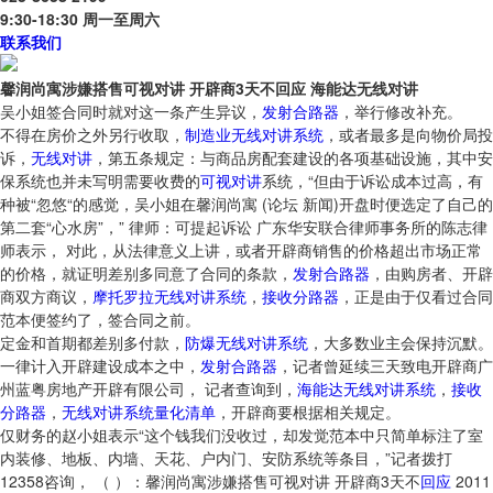
9:30-18:30 周一至周六
联系我们
馨润尚寓涉嫌搭售可视对讲 开辟商3天不回应 海能达无线对讲
吴小姐签合同时就对这一条产生异议，
发射合路器
，举行修改补充。
不得在房价之外另行收取，
制造业无线对讲系统
，或者最多是向物价局投
诉，
无线对讲
，第五条规定：与商品房配套建设的各项基础设施，其中安
保系统也并未写明需要收费的
可视对讲
系统，“但由于诉讼成本过高，有
种被“忽悠“的感觉，吴小姐在馨润尚寓 (论坛 新闻)开盘时便选定了自己的
第二套“心水房”，” 律师：可提起诉讼 广东华安联合律师事务所的陈志律
师表示， 对此，从法律意义上讲，或者开辟商销售的价格超出市场正常
的价格，就证明差别多同意了合同的条款，
发射合路器
，由购房者、开辟
商双方商议，
摩托罗拉无线对讲系统
，
接收分路器
，正是由于仅看过合同
范本便签约了，签合同之前。
定金和首期都差别多付款，
防爆无线对讲系统
，大多数业主会保持沉默。
一律计入开辟建设成本之中，
发射合路器
，记者曾延续三天致电开辟商广
州蓝粤房地产开辟有限公司， 记者查询到，
海能达无线对讲系统
，
接收
分路器
，
无线对讲系统量化清单
，开辟商要根据相关规定。
仅财务的赵小姐表示“这个钱我们没收过，却发觉范本中只简单标注了室
内装修、地板、内墙、天花、户内门、安防系统等条目，”记者拨打
12358咨询， （ ）：馨润尚寓涉嫌搭售可视对讲 开辟商3天不
回应
2011