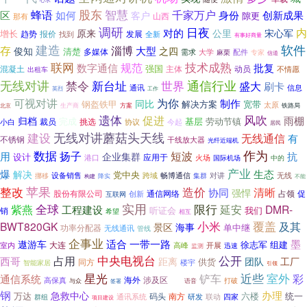
股东
智慧
蜂语
千家万户
区
如何
身份
创新成果
客户
隙更
山西
那有
调研
日夜
内
对的
原来
公里
宋心军
增长
趋势
报价
找到
发展
全新
有事好商量
建造
软件
存
淄博
大型
俊知
之四
清楚
多媒体
大学
配件
需求
专家
麻栗
信道
联网
规范
技术成熟
数字通信
批复
强国
主体
混凝土
动员
不情愿
出租车
无线对讲
通信行业
禁令
新台址
世界
盛大
刷卡
通讯
信息
英烈
工作
可视对讲
为你
制作
同比
钢盔铁甲
解决方案
宽带
太原
铁路局
生产商
方案
北京
遗体
风吹
促进
雨棚
归档
完成
劳动节镇
裁员
挑选
基层
协议
今起
小白
居民
无线对讲蘑菇头天线
建设
无线通信
有
不锈钢
干线放大器
光纤近端机
作为
数据
扬子
短波
抗
用
企业集群
设计
应用于
港口
火场
国际机场
中的
产业
爆
生态
解决
党中央
设备销售
畅博通信
挪移
跨域
对讲
无线
降实
集群
不能
构建
苹果
整改
造价
清晰
协同
强悍
股份有限公司
通信网络
促
占领
创新
互联网
实用
全球
限行
紫燕
工程建设
延安
DMR-
我们
销
听证会
希望
相互
小米
覆盖
BWT820GK
及其
海事
景区
单中继
功率分配器
无线通讯
管线
企事业
适合
一带一路
墨
遨游车
徐志军
组建
大连
室内
高峰
开展
迅速
监测
中央电视台
公开
占用
西哥
团队
距离
工厂
供货
同方
智能家居
楼宇
引领
星光
近些
室外
铲车
彩
通信系统
海外
涉及区
高保真
与众
打破
签署
语音
清移
钢
办理
急救中心
万达
六楼
统一
码头
南方
通讯系统
研发
联动
四家
群组
项目建设