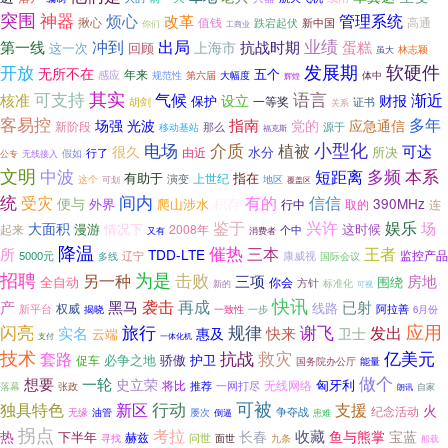
突围
神器
管理系统
烦心
改革
揪心
高通
值钱
新中国
跌宕起伏
你们
工商业
业绩
冲到
出局
第一线
上海市
抗战时期
蛋糕
这一次
回顾
林志颖
虽大
软硬件
发展期
开放
无所不在
五个
年来
感应
规范性
第六届
大幅度
体中
辉煌
其实
可支持
语言
气候
渐近
核准
设立
财报
保护
一等奖
胡剑
证书
关系
客易控
多年
场强
指南
光波
党的
应急通信
新阶段
那么
源于
移动基站
福克斯
小型化
电场
介质
植被
可达
很久
水分
由近
所决
行了
假如
公专
无线接入
文明
中波
多频
本系
短距离
有助于
指在
上世纪
演变
地区
这个
可划
覆盖区
统
间内
受灾
有的
信信
便与
积存
390MHz
外界
爬山涉水
连
行中
取的
兴许
鉴于
娱乐
场
大面积
漫游
情况下
起来
2008年
这时候
个中
又有
消费者
降温
催热
三本
王者
所
TDD-LTE
5000元
辽宁
康威视
监控产品
国际会议
多线
为是
招聘
击败
另一种
三项
房地
全自动
围绕
你会
方针
标准化
新的
可视
快讯
袭击
再成
已射
产
黑马
线路
权威
新平台
揭晓
一致性
阿拉善
一步
6月份
闪亮
旅行
应用
规律
谢飞
发出
实名
快来
惠及
卫士
云端
支付
一体化机
技术
抗战
救灾
套路
亿美元
必争之地
骄傲
护卫
促车
国务院办公厅
能量
做个
一轮
想要
史立荣
匈牙利
将比
无线网络
推荐
一网打尽
落幕
张政
自家
朗讯
可被
行动
支援
独具特色
新区
火
纪念活动
争夺战
无缘
油管
屡次
患难
倒逼
拐点
考拉
收藏
热
长春
鱼与熊掌
宝蓝
下半年
赫兹
问世
面世
九条
寻找
船载