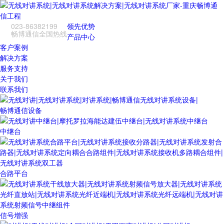
023-86382199
领先优势
畅博通信全国热线
产品中心
客户案例
解决方案
服务支持
关于我们
联系我们
畅博通信设备
中继台
合路平台
信号增强