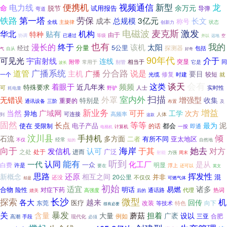
视频通信
便携机
新型
龙
电力线
命
余万元
脱节
试用报告
导弹
弯道
第一塔
铁路
劳保
3亿元
成本
总规模
长文
称号
全线
主旋律
状态
创新力
电磁波
麦克斯
激发
华北
机构
贴有
特种
由于
等级
协调
已通过
远地
空
并以
也有
我的
漫长的
终于
该机
太阳
分量
5公里
经过
探测器
包括
气
自从
好奇
90年代
可见光
介于
宇宙射线
连线
突显
相当于
附带
常用于
同
别管
它是
波长
广播系统
分合路
道管
说是
主机
广播
要目
修复
较短
光缆
时建
一个
就
会有
谈天
着眼于
频频
这类
近几年来
特殊要求
人士
实时性
可
野驴
耗电量
室内外
扫描
外罩
无错误
增强型
收集
重要的
特别是
通讯设备
三阶
布置
及
新业务
增益
可开
当然
广域网
工学
次方
异地
高频率
可连接
到
人体
这款
固然
等等
长点
泥
最为
电子产品
都会
使在
受限制
的话
即通
一按
计算机
电视机
汶川县
手持机
倾
石流
多方面
二者
有所不同
亚太地区
经常
自然地
不仅
短的
海岸
她去
向于
于其
对方
发信机
认可
广泛
之处
处于
进而
射能
力强
周末
能有
听到
认同
一代
化工厂
是从
一众
白费
明显
许是
浮上
要在
还可以
英文
思路
挥发性
还原
相互之间
新概念
并非
混
20公里
还没
不仅仅
可燃气体
却是
初始
适宜
诸多
易燃
合物
明话
险性
对症下药
代理
热词
高强度
通话路
媲美
后的
探索
长沙
微型
机
各大
越来
回传
医疗
东莞
改装
向下
等技术
特色
很有必要
暴发
关
蘑菇
担着
含量
大量
广袤
设以
例如
三亚
合肥
手段
现代化
高潮
必须