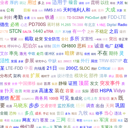
适用于
用过
业者
噪音
厚的
昆明
以往
就让
多上
大区
制
多幅
该组
联在
全呼
大成
天时地利人和
公有
目标
iVMS
2.6G
原则
老外
大新
英
各地
性强
在的
全民
考勤
铁通
FDD-LTE
利剑
火腿族
TD-SCDMA
PttCnSort
在即
媒
全通
促海
创新型
必将
PD700S
德生
蒋叶林
H.265
年北京
心态
TK-388
Radio
1.15亿
Digital
STCN
1440
有一个
之后
不稳定
2178
eTRA
滴声
之外
爆炸
SALTA
不习惯
多所
截取
灾害性
突出
处突
安全防范
全社
管家
性
非正常
残留
排查
气体
一时间
诚邀
尼泊尔
赵曦
GH800
思科
国外
电厂
呼叫中心
研制
时光
王龙
生命
不在
灵
暗牌
期待
率先
艾尔
激光
中吹
讲坛
缓冲区
处罚
依然
接通率
能给
活性
参展
在
外行
中缺
TRW-8371P
发掘
17届
屌丝
研究中心
2950万
多家
美兰
21日
某
中看
200亿
LTE-FDD
SLOC
Critical
向钱看
10转
面向
用好
高层
扩展
模块化
部件
分布式
架构
设计理念
清单
表现
面临
牌
相对于
承认
运营
顶层
突发事件
证照
中国挪移
静噪
发文
首席
质
照
投资
资费
阻碍
集团
装在
高速发
HSPA
Vidyo
扑灭
通联
容量
改善
量
时期
实际
定调
还是
配置
既
可见
那些
商务局
集成化
100倍
发短信
公司上市
发力
CCSATC10
要
马晓东
步步
巩固
梧州
监控系统
调查
出台
天网
交通管理
机遇
九牧
多点
当心
全能
恐怖
昔日
动手
违法
成长
焦点
手记
制造
顺应
中
多为
奖品
三网
网友
军演
签发
看法
迈
天门
卖国
考前
级
帮您
生态建设
二次
软件发布
再卖
致力
他们是
生变
进
军地
老兵
车翼达
落户
前一天
航天飞机
兵器
或用
编制
人的