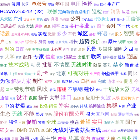
诠释
单双号
电用
年中国
滥用
位列
生产厂
孟晚舟
安防
结构
劳动
巡检
消防
HCAAYZ-50-12（22）
联创
定向耦合合路组件
应急
指挥
防护
公网
工信部
广州
风景区
良港
行政执法
高清楚
背负
信号
现场
体系
工矿企业
用于
进一步
各行各业
会对
下一代
日起施行
频率
四个
实施
方法
用到
全面
心求
进展
为了
蜂语
智慧
多少
城区
话题
实现
客
车载
激情
股东
全网通对讲机
那有
机场
如何
趋势
报价
原来
户
增长
综合体
身份
调研
全
隙更
创新成果
山西
千家万户
找到
发展
之四
对的
风景
多媒体
日夜
淄博
宋心军
有事好商量
清楚
需
新
内存
公里
建造
联网
强国
专家
信道
大学
配件
混凝土
出租车
求
规范
数字通信
软件
麻栗
批复
无线对讲
禁令
技术成熟
动员
不情愿
新台址
英烈
随便
主体
刷卡
北京
可视对讲
同比
钢盔铁甲
工作
通讯
生产商
方案
世界
通信行业
信息
为你
制作
解决方案
归档
今
促进
完成
遗体
宽带
太原
铁路局
小白
裁员
协议
风吹
干线放大器
劳动节镇
建设
起
雨棚
不锈钢
无线
基层
居民
俊知
港口
设计
短波
扬子
大型
应用于
通信
数据
火场
国际机场
作
企业集群
有用
降实
集群
抗爆
产业
中的
设备销售
畅博通信
跨域
为
对讲
解决
党中央
挪移
生态
无线
不能
股份有限公司
盛大
互联网
整改
通信网络
苹果
创新
造价
实用
限行
促销
希望
全球
强悍
挑选
相互
协同
紫燕
听证会
占领
工程建设
无线对讲蘑菇头天线
延安
DMR-BWT820GK
无
我们
功率分配器
光纤近端机
单中继
及其
海事
室内
大连
企事业
适
覆盖
遨游车
小米
线通讯
景区