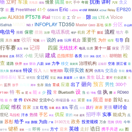
立时
抗衡
物
车顶
搞混
讲时
情景
含义
手中
替代
年前
充电器
汽车
须知
Eric
EP820
悬
41个
字
FreeWheel
前
410M
WiMAX
Relay
GSM-HI
1.4GHz
eChat
☆
PT578
Voice
隙
ALK838
iRail
LTE-A
TEDS
若
工
2段
pl360
8个
什
TD350
分区
MIMO
INFOPLAY
Master
基地
保养
ISatHub
N0.1
Q603
什么样
电信号
电话系统
流程
保密
才干
措施
串
机前
地方
推断
接近
法律
维护
自
收听
重要性
说的
机台
频
为什
引导
真伪
玩啊
动车
频繁
写频
参数
双节
行车赛
记得
齐聚
四届
无线技术
第十一届
电讯
保安
出席
岚岛
举措
拓展
建成
检
无锡
小组
胡明朗
总指挥部
林区
各类
总装
加入
新领域
安排
仪式
演练
查
治理机构
力争
移交
道路
伙伴
八款
空港
浙江省
驱动
运输部
最
坚持
深耕
装财局
特设
取得实效
投入
交流会
配网
强大脑
技术标准
智慧消防
伪黑马
九江
鲁能
发电
以上
挪移基站
全过程
发生
军工
要对
安监
级大
行业进展
研究院
新篇章
简
两级
人手
砸向
预言
出了
男性
应邀
300个
监所
育成
白马湖
生存
放手
混合
约
两年
设
拉
执
特
韦
能
信
常
RD960
少
Bluetooth
当
尼
挪
们
FT-991
呢
多
19名
家
确
频道
首站
件
便
交流中心
紧要
地
EVX-Z62
终端设备
部委
极
作
香港
登上
表态
启碇
维权
零点
研讨会
首家
更强
践行
谢谢
红包
立案
菜鸟
珍藏
遴选
出佳
招呼率
实事
供应
手艺
能成为
世纪
热情
汗水
马拉松
要的
点
约请
超长
本次
给予
为由
政务
苏彤
投资规模
3130万元
万余
今年
范例
供给
新
旗舰
同盟
厂商
键桥
诰日
英雄
走好
即将
方寸
迎来
携手共进
图
一批
南宁市
亚联
武汉
贵州省