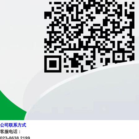
公司联系方式
客服电话：
023-8638 2199