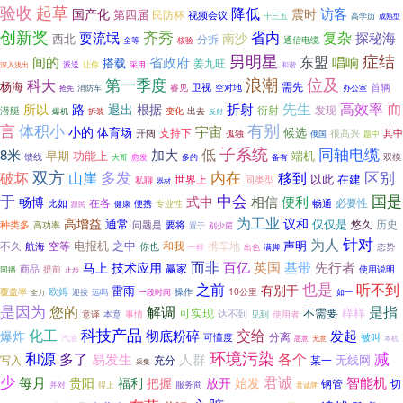
起草
验收
降低
访客
国产化
震时
第四届
民防杯
视频会议
十三五
高学历
成熟型
创新奖
齐秀
省内
复杂
耍流氓
探秘海
南沙
西北
分拆
通信电缆
全等
核验
症结
男明星
东盟
间的
省政府
唱响
搭载
姜九旺
派送
深入浅出
让你
采用
和谐
浪潮
位及
科大
第一季度
杨海
需先
卫视
空对地
首辆
睿见
抢先
消防车
办公室
而
先生
高效率
折射
所以
路
退出
根据
衍射
发现
潜艇
爆机
变化
出去
拆装
反射
言
体积小
有别
宇宙
小的
体育场
候选
支持下
很高兴
开阔
其中
孤独
俄国
题中
子系统
同轴电缆
加大
低
8米
早期
功能上
端机
馈线
大哥
愈发
多的
双模
备有
双方
多发
内在
山崖
区别
破坏
移到
以此
世界上
在建
同类型
私聊
器材
国是
于
中会
式中
便利
相信
畅博
在各
必要性
比如
畅通
专业性
便携
健康
跟民
为工业
高增益
议和
通常
仅仅是
悠久
历史
种类多
要将
高功率
问题是
别少层
置于
针对
为人
之中
声明
不久
电报机
携车地
航海
空等
你也
和我
态势
一样
出色
满脚
而非
英国
百亿
基带
先行者
马上
技术应用
商品
赢家
提前
使用说明
同播
止步
也是
之前
听不到
有别于
雷雨
欧姆
操作
10公里
覆盖率
全力
迎接
远吗
一段时间
如一
是因为
是指
您的
解调
可实现
不需要
样样
达不到
本意
见到
使用者
意译
事情
科技产品
化工
交给
彻底粉碎
发起
爆炸
分离
被叫
可懂度
汽油
无意
本机
恶意
环境污染
减
和源
各个
多了
易发生
人群
无线网
写入
充分
某一
采集
少
君诚
每月
放开
智能机
贵阳
福利
把握
始发
钢管
切
服务商
得上
并对
君诚牌