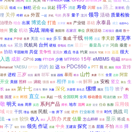
2015.05.24
机上
自主
FTM-400DR
件
4颗
得不
寿命
路上
还会
应该
合
触犯
比起
闪耀
消逝
组成
发射机
维修
合在
机会
关停
领导
活动
外置
质量检验
理
量子
共享
咋样
号的
汶川
一起
机身
开机
博览会
永泰县
打造
治理办
出展
产业链
基础
结合
京津冀
成立
南港
信息中心
实战
机动
湖南省
资金
赣州
庆祝活动
石家庄
单位
衡阳市
曲靖
数十
工程项目
干线
莱芜率
李天碧
多车
特将
集成
关注
年
产学研
各界
今日
轨交
总监
推进省
台州
紧急
民航局
最后一
秦皇岛
河曲
亟需
硬核
先在
变电站
巴州
矿井
不
电务
共促
很大
协助
竞争性
难点
牢固耐用
约束
亚贝尔
市县
远遥
再
国税局
刺激
写就
15年
入选
成新
eMBMS
电磁
-CP16
MTP850
少将
FT1DR
20颗
BP2015
PDC550
的的
达
宣传
如
YAESU
PTT
lcx
我
Inmarsat
航
EP720
我国
像
频段
山竹
三岁
进程
胡军
暴雨
阿雷
请求
雇用
市长
全景
战线
断水
总部
校园
首届
来袭
相伴
解释
安检
竖立
开业
生
美丽
照样
涡轮
新春
强强
一同
联手
义务
聚合
指数
深化
缧绁
第十七
指导
班子
长
构
频次
巴拿马
兴趣
大使馆
业余
赞许
新生态
展再
直立
致
树模
全国联网
国度
一线
移动通信
造
全局
风起
司法行政
募资
取销
宽窄
敬
明天
系列产品
应用领
地市
周界
师长
混网
任命
酝酿
助推
反恐
高管
迎变
民航
域
挑战
司
干扰
行业标准
时代
司亚
带来
井下
硬件
线图
一致
理会
分配
人防办
估量
显示
法
较快
收入
尺度
将成
怎么样样
先
分类
普通
一般
建议
领先
作证
探究
择
不了
中央
不怕
层面
再添
王建宙
三条
转
官职
搭建
瑞文