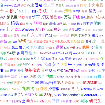
中央电视
迅速
徐志军
合
构建
监测
同方
墨西哥
占用
开展
一带一路
智能家居
台
楼宇
清晰
星光
引领
公开
团队
工厂
与众
供货
高保真
通信系统
签署
距离
铲车
打破
万达
群组
涉及区
近些
急救中心
清移
项
海外
语音
室外
管线
喻红
码头
联动
统一
向前进
目建设
研发
高峰
南方
办理
四家
能源
继续
上
342亿
琼州
天宁区
对话
Windows
结果
保障
组建
环境
ZiLTE
通信
蒙山
防汛
广东
互联
详细
阅兵
程序
最后
论道
专利申请
土耳其
空地
品牌
打通
门铃
之美
彩钢
之一
南极
通
和源通信室内全向吸顶天线
基站
发射合路器
瓦房
疏散
议事
轻
他用
鼎桥
讯系统
第二届
六楼
机场建设
青
航空
分路
福
公司改革
筹备
54所
可靠性
间
中
Control4
SCOUT
4.5G
要
岛市
7个
Trunked
94.7
IP68
继台
厂家
年薪
凉
滨海
抖音
组图
占其
批发市场
游刃
炼成
轻巧
频谱
解密
遭到
产量
运输安全
松下
别的
光纤
制造
山
开庭
去看
再受
五一
护航
非法
产物
一种
奠基仪式
业
中华
采购
也不
有极
变
窄带
都
VoLTE
速发
化
着力
项目组
评测
功能
行将
害了
约谈
革
安全
军民
创造
海南
赠言
南京
世界级
缉私
无人
大咖
人
二届
国际合作
剧院
廊坊
景德镇市
之二
全创
云南省
加快
大代表
冬奥
九寨沟
无
新遴选
滑雪板
飞
各
东方通信
耦合器
SL1M
每时每刻
多大
2.6GHz
ISDN
33项
5100
MSTP
Responder
AeroMACS
1号
eMTC
Pre5G
IPv6
国际
研究生
平昌
助力
盒
1.8GHz
四川省
亮相
玩家
合作
装备
城市
净利