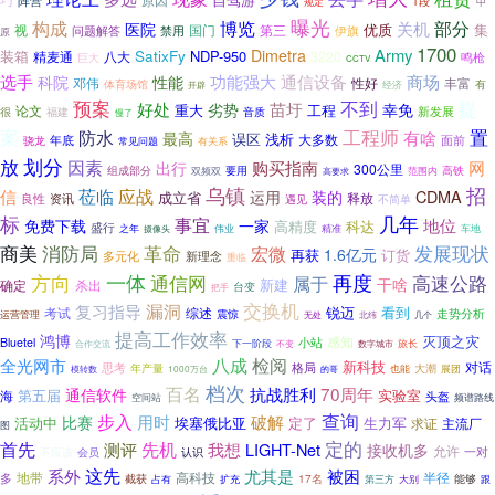
巧
阵营
1段
规定
中
曝光
构成
博览
部分
关机
医院
优质
集
视
国门
第三
问题解答
禁用
伊旗
原
1700
Army
SatixFy
Dimetra
装箱
NDP-950
精麦通
八大
3220
鸣枪
巨大
CCTV
功能强大
选手
通信设备
商场
科院
性能
性好
丰富
邓伟
体育场馆
有
开辟
经济
不到
提
预案
苗圩
好处
劣势
幸免
重大
工程
论文
福建
新发展
很
音质
慢了
案
防水
工程师
置
有啥
最高
误区
浅析
大多数
年底
面前
骁龙
常见问题
有关系
划分
放
因素
购买指南
网
出行
300公里
组成部分
双频双
要用
高铁
范围内
高要求
乌镇
招
莅临
应战
信
CDMA
运用
装的
成立省
资讯
释放
良性
遇见
不简单
标
几年
事宜
地位
免费下载
一家
高精度
科达
盛行
精准
之年
伟业
车地
摄像头
商美
革命
消防局
发展现状
宏微
1.6亿元
再获
订货
多元化
新理念
重临
方向
一体
再度
高速公路
通信网
属于
干啥
确定
杀出
新建
台变
把手
漏洞
交换机
复习指导
看到
综述
锐迈
考试
走势分析
震惊
运营管理
北纬
无处
几个
提高工作效率
鸿博
灭顶之灾
感知
小站
Bluetel
合作交流
下一阶段
不变
数字城市
旅长
八成
检阅
全光网市
新科技
格局
对话
思考
年产量
也能
大潮
1000万台
的哥
展团
模转数
档次
百名
70周年
通信软件
抗战胜利
第五届
实验室
海
头盔
空间站
频谱路线
步入
查询
用时
破解
比赛
活动中
埃塞俄比亚
定了
生力军
求证
主流厂
图
首先
定的
先机
测评
我想
LIGHT-Net
接收机多
允许
一对
不应该
会员
认识
这先
系外
尤其是
被困
地带
高科技
半径
多
截获
17名
扩充
能够
占有
第三方
大别
跟