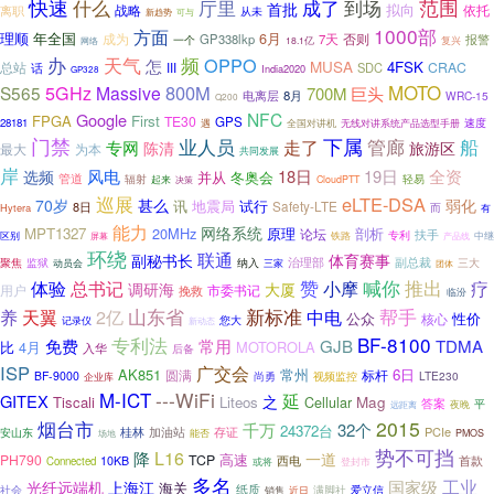
快速
什么
成了
范围
厅里
到场
首批
战略
拟向
依托
离职
从未
可与
新趋势
1000部
方面
理顺
年全国
6月
成为
否则
GP338lkp
7天
报警
一个
复兴
网络
18.1亿
办
频
天气
OPPO
怎
MUSA
4FSK
总站
CRAC
III
SDC
话
India2020
GP328
5GHz
800M
MOTO
S565
Massive
700M
巨头
电离层
8月
WRC-15
Q200
NFC
Google
FPGA
First
TE30
GPS
28181
全国对讲机
速度
遇
无线对讲系统产品选型手册
门禁
下属
船
业人员
管廊
专网
走了
陈清
旅游区
最大
为本
共同发展
岸
风电
18日
19日
全资
选频
并从
冬奥会
管道
辐射
轻易
起来
CloudPTT
决策
巡展
eLTE-DSA
70岁
甚么
弱化
讯
地震局
试行
8日
Safety-LTE
Hytera
而
有
能力
网络系统
MPT1327
20MHz
原理
剖析
论坛
扶手
专利
区别
铁路
屏幕
中继
产品线
环绕
联通
副秘书长
体育赛事
治理部
副总裁
监狱
三大
聚焦
纳入
三家
动员会
团体
推出
赞
喊你
疗
体验
总书记
小摩
调研海
大厦
用户
市委书记
挽救
临汾
山东省
新标准
养
天翼
2亿
帮手
中电
公众
性价
核心
您大
记录仪
新动态
BF-8100
专利法
免费
常用
GJB
TDMA
比
4月
MOTOROLA
入华
后备
ISP
广交会
AK851
常州
6日
圆满
标杆
BF-9000
尚勇
LTE230
企业库
视频监控
---WiFi
M-ICT
延
GITEX
之
Tiscali
Liteos
Mag
Cellular
答案
平
远距离
夜晚
烟台市
2015
千万
32个
24372台
桂林
加油站
存证
PCIe
安山东
能否
PMOS
场地
势不可挡
L16
降
一道
PH790
TCP
高速
10KB
西电
首款
Connected
或将
登封市
多名
工业
国家级
光纤远端机
上海江
海关
纸质
社会
满脚社
爱立信
销售
近日