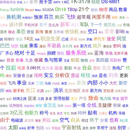
TK-3178
DS-6801
抢手货
全市
核能
1.8亿
新闻发布会
SAFE
巨龙
多天
21个
funlink
Dh16
数量
TB3p
物理
商品
Kakao
Ncast
SCADA
股份
Witen
换机潮
芬兰
飞快
购买
超常规
闲置不用
预测
损耗
资本
自
受到
外观设计
新军
军队
设计师
下一个
若干
规范化
风口
怎么办
市场
手机对讲
主研发
日渐
空口
重要
暴恐
收信机
影响
新海
督促
量身
需求
额达
五年前
办公
组
烽火
职业生涯
14次
阿里
接受
摩托车
讲成
却渐行
渐远
已成
团
穿戴
风骚
培训班
巴巴
乘客
不容易
揭开
油
估逾
密码
社区
永久性
新方式
撮合
通信业
备受
绝对
服务系统
蓝海
十足
厂
捐赠
齐心
预告
登场
无所不通
初现
手机电池
鱼与熊掌
整
收藏
船载
第四届
首发
长春
九条
验收
民防杯
宝蓝
骑行
起草
拉起
合众
吴忠
个
代
运会
电量
3.0时代
新款
热电厂
助力省
年会
思壮
枢纽
安立
分析仪
列表
码
现网
货运
是在
更新
安徽省
堪比
已是
演讲
首张
内部
事业
小小
大忙
新空
飞鸿
三级
岛礁
佳讯
兄弟
泰雷
代表队
领跑者
长江
演示
间
北京地区
新方向
新手机
幻真
看看
慧锐通
钢筋
示范工程
服务于
致命
提速
声音
管理创新
电力线
脱节
丝绸之路
多多
童文
弯道
江西
减灾
会日
全线
主旋律
余万元
第一塔
劳保
试用报告
新型
导弹
成本
便携机
视频通信
龙铁路
3亿元
贴有
创新力
称号
特种
机构
等级
总规模
状态
华北
协调
已通过
长文
由于
空气
自从
终于
也有
并以
电磁波
分量
麦克斯
远地
经过
5公里
激发
宇宙射线
太阳
包括
别管
好奇
常用于
该机
连线
波长
可见光
附带
探测器
我的
相