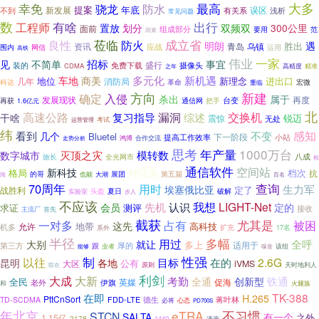
幸免
最高
大多
防水
骁龙
提案
年底
新发展
误区
有关系
不到
浅析
常见问题
数
有啥
出行
工程师
双频双
置放
划分
300公里
面前
组成部分
要用
范
因素
莅临
成立省
良性
防火
明朗
遇
胜出
资讯
青岛
应战
乌镇
运用
围内
网信
高铁
伟业
一家
招标
见
不简单
事宜
盛行
摄像头
装的
免费下载
CDMA
之年
高精度
精准
多元化
新机遇
车地
商美
地位
新理念
进出口
几年
消防局
科达
革命
宏微
重临
方向
新建
确定
入侵
杀出
属于
发展现状
再度
台变
再获
通信网
把手
1.6亿元
北
漏洞
交换机
高速公路
复习指导
综述
干啥
锐迈
震惊
无处
考试
运营管理
纬
感知
看到
不变
几个
Bluetel
提高工作效率
下一阶段
小站
鸿博
合作交流
走势分析
思考
1000万台
年产量
灭顶之灾
模转数
数字城市
旅长
全光网市
八成
检
通信软件
空间站
新科技
对话海
格局
档次
抗
的哥
展团
第五届
大潮
阅
也能
百名
70周年
查询
用时
生力军
埃塞俄比亚
定了
战胜利
破解
头盔
夏日
实验室
步入
不应该
先机
我想
LIGHT-Net
认识
会员
定的
求证
测评
接收
主流厂
首先
截获
尤其是
一对多
占有
被困
这先
地带
高科技
允许
机多
扩充
系外
17名
半径
用过
多幅
大别
就让
全呼
多上
适用于
厚的
第三方
跟
业者
该组
噪音
能够
性强
制
以往
2.6G
目标
在的
昆明
各地
公有
大区
iVMS
原则
天时地利人
联在
利剑
大成
大新
考勤
铁通
全通
创新型
全民
英媒
促海
老外
伊旗
和
火腿族
TK-388
在即
H.265
PttCnSort
FDD-LTE
德生
蒋叶林
TD-SCDMA
心态
必将
PD700S
年北京
eTRA
不习惯
STCN
SALTA
有一个
之外
1.15亿
2178
1440
滴声