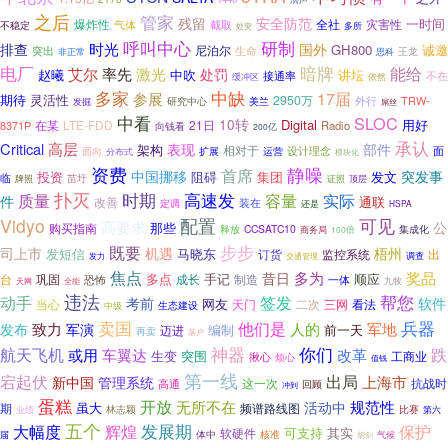
之后
管家
残留
安全防范
一时间
爆炸性
全社
灾害性
气体
不稳定
截取
处突
多所
研制
呼叫中心
时光
排查
国外
GH800
诚邀
尼泊尔
生命
突出
非正常
王龙
思科
电厂
暗牌
率先
能给
艾尔
激光
处罚
赵曦
中吹
讲坛
接通率
不在
缓冲区
依然
多家
中缺
参展
17届
期待
灵活性
2950万
外行
TRW-
美兰
研究中心
发掘
屌丝
中看
SLOC
10转
Digital
用好
在某
LTE-FDD
21日
8371P
Radio
向钱看
200亿
承认
Critical
高层
表现
部件
架构
相对于
面
运营
设计理念
面向
扩展
分布式
模块化
资费
静噪
首席
中国挪移
突发事
阻碍
发文
投资
集团
临
苗圩
牌照
证照
顶层
扑灭
高速发
时期
质量
容量
实际
件
通联
改善
装在
定调
还是
HSPA
Vidyo
配置
可见
高要求
公
那些
购买指南
释放
CCSATC10
商务局
集成化
100倍
步步
既要
司上市
机遇
梧州
发短信
马晓东
订货
监控系统
出
发力
交通管理
调查
焦点
多为
奖品
昔日
多点
手记
顺应
巩固
成长
制造
台
恐怖
一体
九牧
天网
全能
违法
动手
帮您
签发
考前
软件
网友
当心
天门
二次
看法
三网
生态建设
中级
卖国
兵器
致力
他们是
军地
军演
人的
发布
编制
前一天
迈进
再卖
落户
神器
你们
跌
航天飞机
或用
车翼达
改革
突围
生变
工商业
揪心
烦心
值钱
第一线
宕起伏
出局
上海市
新中国
管理系统
抗战时
高通
这一次
回顾
冲到
蛋糕
开放
无所不在
规范性
活动中
期
虽大
频谱路线图
林志颖
比赛
业绩
第六
五个
发展期
大幅度
辉煌
保护
可支持
其实
软硬件
体中
核准
届
胡剑
气候