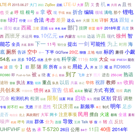
机
防
LTE-U
且
LTE-R
贵
性
又
2015.06.27
大门
ZigBee
大屏
共用
20日
启航
内
网
拿
收
折合
锂电
组
根号
编辑
满电
呼
也
受
那个
领域
现
必
极
手续
何在
合法
绿灯
跟短
考虑
差异
详解
无法
这么
火腿
非标
互相
行使
误差
称作
通
部门
西藏
通知
挂牌
2018年度
高度
陕
载波
卫星
震撼
联盟
能手
本色
用
彰显
勘察
10亿元
智
西班牙
徐州
许昌
边远
现代
西
水运局
内蒙古
地市级
带队
支撑
下一
能芯
一剑
可能性
为上
提出
海
11号
全员
时用
新和
等行业
月底
标的
厕所
空中
小觑
底
下半
告诉
20亿
兼得
GQTone
聊微
土地
电联
十一
54名
科学家
大众
10亿
111份
53张
土中
全电
居多
能在
优惠
16家
IPMESH
前景
那
用处
廊
人
专
】
隧
所有
RD980S
涉
波
目
规
巨
分
社
并
提
远
发
模
被
到了
熟谙
绕
友
进击
即
飞奔
照片
RD980
250小时
多么
之下
Push-to-Talk
联袂
使
收购
祝辞
教师
以后
途聆
执法
重点
华炜
累坠
共赢
链路
队员
晋级
条记
东方
有效
共创未来
宣告
信威
惯例
方式
验证
高的
规模
中国特色
述及
超高速
启动
限制
冗余
背后
区别
检测机构
检测
调整
网速
挖掘
法案
以在
深入
明年
引汉济渭
新频率
足步
恶性
无效
好不行
开通
制式
专项
单工
喇叭
机收
民用
火速
擅自
注意事项
是否
全速
大军
网卡
风吹雨打
都有
北上
素有
电信业
噪声
导致
群体
点
反抗
分为
转
Talk
够
呼号
调频
连接
本
互调
假
机能
T-5720
UHFVHF
11日
40倍
2014年
估
承
公用
26日
缷
热
84个