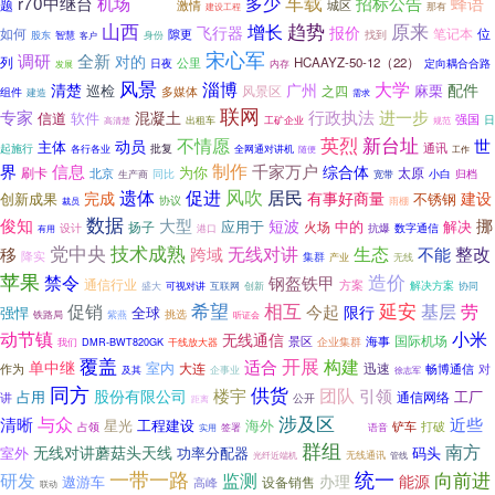
实现
车载
r70中继台
机场
多少
招标公告
蜂语
题
城区
激情
那有
建设工程
山西
趋势
原来
增长
飞行器
报价
如何
笔记本
位
隙更
股东
找到
智慧
身份
客户
宋心军
调研
全新
对的
列
公里
HCAAYZ-50-12（22）
日夜
定向耦合合路
发展
内存
风景
淄博
大学
清楚
广州
配件
巡检
风景区
之四
麻栗
多媒体
组件
建造
需求
联网
专家
行政执法
进一步
混凝土
信道
软件
强国
出租车
日
工矿企业
规范
高清楚
英烈
新台址
不情愿
世
动员
主体
通讯
起施行
批复
各行各业
全网通对讲机
随便
工作
界
制作
千家万户
信息
综合体
为你
刷卡
太原
北京
小白
归档
同比
宽带
生产商
促进
风吹
遗体
居民
完成
有事好商量
建设
创新成果
不锈钢
协议
雨棚
裁员
数据
俊知
大型
挪
短波
应用于
中的
解决
扬子
火场
抗爆
设计
港口
数字通信
有用
党中央
技术成熟
整改
无线对讲
生态
移
跨域
不能
降实
集群
产业
无线
苹果
禁令
造价
钢盔铁甲
通信行业
方案
解决方案
创新
协同
盛大
可视对讲
互联网
相互
延安
希望
劳
促销
基层
今起
限行
强悍
全球
铁路局
挑选
紫燕
听证会
动节镇
小米
无线通信
国际机场
景区
海事
企业集群
干线放大器
我们
DMR-BWT820GK
覆盖
开展
构建
适合
单中继
室内
大连
迅速
作为
畅博通信
对
及其
企事业
徐志军
同方
供货
团队
楼宇
引领
股份有限公司
占用
通信网络
工厂
讲
公开
距离
涉及区
与众
清晰
近些
星光
工程建设
海外
清移
铲车
打破
占领
实用
签署
语音
群组
南方
无线对讲蘑菇头天线
室外
功率分配器
码头
无线通讯
光纤近端机
管线
一带一路
统一
监测
向前进
研发
能源
办理
遨游车
设备销售
高峰
联动