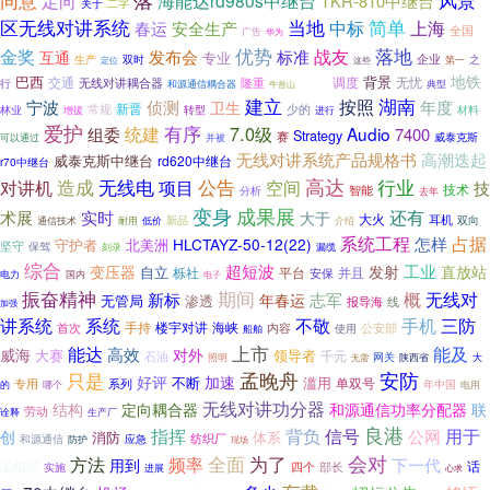
同意
风景
定向
海能达rd980s中继台
TKR-810中继台
关于
二字
区无线对讲系统
当地
中标
简单
上海
春运
安全生产
全国
广告
华为
优势
金奖
战友
落地
发布会
标准
互通
专业
企业
双时
之
生产
第一
定位
这些
地铁
巴西
交通
全省
调度
背景
无忧
隆重
行
无线对讲耦合器
典型
和源通信耦合器
牛首山
建立
按照
湖南
宁波
侦测
年度
卫生
新晋
少的
林业
常规
材料
增援
转型
进行
爱护
统建
有序
7.0级
组委
Audio
7400
Strategy
赛
威泰克斯
并被
可以通过
无线对讲系统产品规格书
高潮迭起
威泰克斯中继台
rd620中继台
r70中继台
高达
造成
无线电
行业
项目
公告
对讲机
空间
技
技术
智能
分析
去年
变身
成果展
还有
术展
实时
大于
大火
耳机
双向
耐用
新品
通信技术
低价
介绍
系统工程
占据
怎样
HLCTAYZ-50-12(22)
守护者
北美洲
坚守
保驾
刻录
漏缆
综合
超短波
发射
工业
变压器
直放站
自立
平台
并且
栎社
安保
电力
国内
电子
期间
振奋精神
概
无线对
新标
志军
年春运
无管局
渗透
报导海
线
加强
讲系统
系统
不敬
手机
三防
手持
楼宇对讲
海峡
首次
内容
公安部
使用
船舶
上市
能及
能达
高效
威海
对外
大赛
领导者
千元
石油
网关
照明
陕西省
大
无需
孟晚舟
安防
只是
加速
好评
不断
滥用
单双号
系列
专用
年中国
的
哪个
电用
无线对讲功分器
结构
定向耦合器
和源通信功率分配器
联
劳动
诠释
生产厂
良港
指挥
信号
用于
背负
公网
创
消防
体系
纺织厂
和源通信
应急
防护
现场
为了
会对
全面
方法
频率
下一代
用到
工信部
四个
话
实施
部长
进展
心求