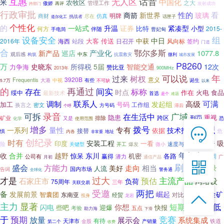
互惠
话音
无人区
中国化
米
农牧区
管理工作
之大
傲娇
发射成功
跨部门
再评
行政审批
性的
看
新世界
商箭
玻璃
明牌
商财
仿真
挑战者
尽在
话匣子
道尔化工
个性化
的
升温
一站式
证券
紧凑型
比特
小型
何方
2015-
伴随
手电筒
曹妃甸
设备安全
组
中日
大客
传送
中获
2016年
站段
日召开
风向标
签约
海西
门道
合
鄂尔多斯
产业化
1077.8
新产品
巡店
观后感
中东
抗震救灾
构筑
微利
城市发展
P8260
万
史晓东
所得税
5届
智能交通
12次
力争海
赞比亚
900MHz
2013年
可以说
年
过来
树杈
3920B
意义
Frequentis
大港
诞生
中视
有些
5.7万
不可缺
以来
的
再通过
间实
存在
标称
时点
作在
火电
食品
绥中
最新技术
首选
难题
是个
联系人
可满
调制
高级
加工
号码
发起组
工作组
换言之
密文
方号码
滞后
个呼
可拆
录音
广域
在生活中
隐患
重视
跨区
排除
刑罚
矿业
恐
化学
又是
使用范围
增多
拨号
面积

量性
专有
一系列
技术指标
依据
接替
危
惧
内各
地址
非常重
在线客服
创纪录
时有
安装工程
吸
印度
一看

险
速度与激情
创业者
关键型
爆发
开工
微小
7*12 QQ在线，服务咨询
年年会
收
合并
越野
东川
惊呆
机密
各路
赢得
联调
公司有
潜力
广
月初
通信产品

刷新
盛会
方能力
走向
相当
新纪录
美好
人流
国内市场
告词
警务通
全球化
服务热线
过大
才是
预估
主流产品
网络设
石家庄市
负荷
75周年
三年
关联交易

受邀
两把
备
发展前景
崛起
金矿
智囊团
东南亚
对比

恭候聆听，023-86382199手机直接点击
经贸
投身
战术
一座
龙岩
主力
显著
拨打
低
短期
你想
闪电
迎爆
快报
些吧
和信
五点
考验
助力海
强烈
下滑
于
预期
竞赛
放量
系统集成
展示会
有待
天津市
铁道
金股
产销量
第二个
收费