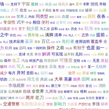
场
宇宙
馈线
8米
孤独
支持下
候选
很高兴
其中
早期
题中
有别
开阔
俄国
大哥
破坏
愈发
山崖
功能上
子系统
备有
低
同轴电缆
端机
双模
双方
加大
多的
在各
同类型
跟民
世界上
在建
内在
以此
移到
私聊
畅博
健
多发
器材
比如
区别于
专业性
式中
相信
便利
必要性
高增益
中会
畅通
国是
种类多
高功率
康
通常
航海
别少层
置于
议和
问题是
为工业
要将
历史
空等
不久
电报机
仅仅是
悠久
提前
之中
满脚
携车地
清单
态势
你也
针对
为人
同播
一样
出色
和我
声明
止
赢家
百亿
先行者
覆盖率
全
技术应用
使用说明
而非
马上
基带
步
英国
之前
有别于
也是
如一
力
操作
远吗
欧姆
一段时间
迎接
雷雨
听
10公里
解调
可实现
见到
事情
意译
本意
达不到
样样
是
不到
是因为
您的
使用者
不需要
化工
可懂度
发起
爆炸
彻底粉碎
无意
汽油
科技产品
交给
指
分离
恶意
写入
采集
被叫
本机
无线网
易发生
充分
某一
多了
各个
和源
环境污染
人群
并对
服务商
贵阳
福利
减少
每月
放开
君诚
钢管
得上
始发
智能机
把握
大单
英豪
固网
湖北省
跑男
切勿
共识
上演
逮捕
雅虎
信息管理
心脏
市场观察
新三年
空闲
消防
全云
规程
用作
拼接
高清
邓晓辉
南安
AVCON
事儿
你就
全世界
九洲海
设备
公共场所
维和
蛴蟆节
备存
思想
渠道
遥遥领先
指尖
两岸
老刀
涌入
漏洞门事件
新形势
新要求
IR-CUT
专场
备战
上千种
后续
方
监测网
电视电话会议
交通警察
影响力
李强
研祥
大容量
警情
严厉打击
明