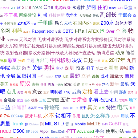
One
所需
住的
永远性
吸盘
SL16
电源设备
旅
RD620
夹
TOANY
VHF
人们
模拟型
副部长
不了机
刚强
干部会
网络建设
竞争力
科技创新
加
大兴安岭
任总
南
千里眼
200座
在国内外
局长
总体方案
2018环
示范
设施
全国首批
宁
甘肃
物
多网
利器
i-Rail
个
兴
运
CBTC
ATEX
Rapport
Over
8家
300亿
222-1
业
无线对讲|无线对讲系统|无线对讲系统方案报价|无线对讲系统
天馈线缆
解决方案|摩托罗拉无线对讲系统|海能达无线对讲系统|建伍无线对讲系
动身
随着
统|发射合路器|接收分路器|干线放大器|光纤直放站|畅博通信
中国移动
决议
日起
2017年
九届
彩页
各部门
专题
张峰
统和
一举
宣布
勇担
关键
学院
喜获
深圳
看海
断
预备
敢当
好了
袭城
主动
第二次
展翅
讯
回归祖国
立异
加拿大
全域
商标
成对
一行
设想
展现
大鹏
创始人
硬汉
来
新手
美国
最酷
奇特
欧标
长途
周五
将至
岂论
联袂海
赶赴
中国行
冬季
滑雪
吧
意云
定格
点儿
看上去
后勤
研制者
中间
那点
今晚
蓝牙
1.3万
处理
惠民
增
甘肃省
五讲
多项
石油化工
地下
全融会
王守臣
移路
三板
家当
性命
管理局
进
日益
电气
孙通亮
真实
特性
信通部
诺基亚
寰宇
多级
新一代
商用
万格
一体化
永不
不
锁相环
怎么样办
蓝牙耳机
0.7%
作用
用以
2024年
普及
大功率
思量
Trunk
MIL-STD
CeBIT
McLTE
音
则
Mobile
惊
Li-Fi
Division
增
用电
G500
-PTT
手台
使用办法
事
HOLD
Mipoli
Advanced
BF-9300
SmallCell
偏馈