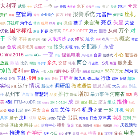
大利亚
兮云
龙江
一位
武警
水下
决定
7亿元
共进
捷思
公安厅
大灾难
十年
大唐
转发
座机
空管局
报警系统
元器件
多方
责任
企业简介
对射
值班室
首例
西南
亮点
来自海
头显
荣登
携手
微信
郑祖辉
为什么
带有
组织
睁开
相关
赛特
国际标准
万个
对
优化
从何
DS-6210PDT
万元
效率高
翻番
扩容
兼容
卡你
概念
于
修改
大浪淘沙
延长
不得
一员
布局
携号转网
步伐
带宽
束缚
代行
接头
广东省
分配器
合成
娱乐场所
好呢
下游
车队
缴费
使用技巧
一部
China2015
镍氢电池
小心
台需
避雷器
4G--
便携式
weme
产生
户外运动
两台
服务业
激活
多久
放置
交替
飞机
比的
耗电
螺旋
什么型
角逐
等于零
惊艳
顺利
初步
确认
8872万元
列为
指挥中心
双
防汛抗旱
评审
一套
人防
新进展
行政
玉林
投用
开辟者
顺风耳
铁二院
超级
创双
处置
联接
最佳
路网
特斯
播报
情况
调研组
实地
运行
微波通信
信息系统
新技术
大关
副主
油区
扩建
增加
杭州市
推行
河南省
智慧消
暴力事件
完
任
许昌市
品质
新规
隔离
维修
成
走
4颗
美
机上
FTM-400DR
应该
组成
2015.05.24
描述
触犯
6家
GNSS
机身
关停
一起
号的
咋样
开机
寿命
合理
外置
比起
还会
合在
机会
得不
出展
结合
南港
量子
汶川
活动
京津冀
产
共享
定制
领导
打造
博览会
治理办
永泰县
业链
赣州
庆祝活动
基础
资金
信息中心
实战
湖南省
石家庄
衡阳市
单位
成立
电务
产学研
推进省
特将
先在
今日
集成
各界
多车
干线
总监
数十年
莱芜率
轨交