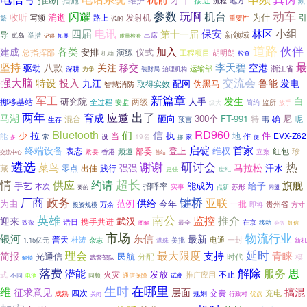
措施
维护
接近
地方
流程
频
闪耀
参数
机台
动车
玩啊
收听
消逝
为什
发射机
引
写频
路上
重要性
繁
说的
电讯
小组
四届
第十一届
保安
林区
导
新领域
出席
岚岛
举措
记得
拓展
质量检验
道路
伙伴
各类
加入
建成
安排
仪式
总指挥部
演练
胡明朗
工程项目
机动
检查
最
坚持
李天碧
八款
关注
移交
空港
驱动
运输部
深耕
浙江省
装财局
治理机构
力争
强大脑
交流会
特设
投入
发电
九江
鲁能
配网
伪黑马
取得实效
智慧消防
新篇章
军工
发生
白
研究院
人手
挪移基站
两级
全过程
简约
安监
级大
监所
放手
两年
出了
育成
应邀
马湖
砸向
300个
FT-991
尼
混合
特
确
呢
生存
预言
韦
Bluetooth
RD960
们
信
拉
执
件
少
当
EVX-Z62
能
地
作
常
设
19名
多
家
挪
便
启碇
首家
终端设备
登上
维权
部委
表态
频道
红包
珍
紧要
香港
立案
交流中心
首站
遴选
热
谢谢
研讨会
菜鸟
马拉松
强强
零点
践行
汗水
藏
出佳
世纪
更强
情
超长
供应
约请
旗舰
手艺
能成为
给予
招呼率
本次
实事
苏彤
点新
要的
同盟
厂商
政务
键桥
亚联
供给
为由
范例
今年
一批
贵州省
即将
方寸
投资规模
万余
南公
英雄
监控
推介
迎来
武汉
携手共进
诰日
在京
致敬
最全
移动
会务
虹信
图解
市场
物流行业
银河
东信
最新
普天
电通
杜涛
杂志
一封
1.15亿元
美批
新机
港珠
理会
延时
最大限度
支持
青睐
简报
光通信
民航
分配
时代
模
武警部队
解锁
解除
落费
思
服务
潜能
发放
火灾
推广应用
不止
式
同频
不同
通信保障
试商
电池
生时
在哪里
维
搞混
征求意见
层面
充电
四次
交费
成熟
规划
行政村
关闭
优点