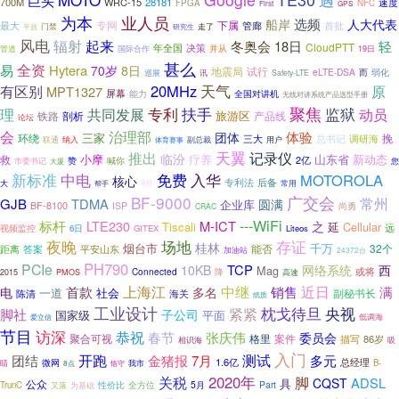
巨头
700M
WRC-15
28181
速度
FPGA
NFC
First
GPS
为本
业人员
选频
船岸
人大代表
最大
专网
下属
管廊
首批
平昌
门禁
研究生
走了
风电
起来
辐射
轻
冬奥会
18日
CloudPTT
年全国
决策
管道
并从
国际合作
19日
甚么
易
全资
Hytera
70岁
8日
地震局
试行
eLTE-DSA
巡展
讯
而
弱化
Safety-LTE
20MHz
天气
原
有区别
MPT1327
屏幕
能力
全国对讲机
无线对讲系统产品选型手册
专利
聚焦
监狱
理
扶手
共同发展
动员
旅游区
剖析
产品线
铁路
论坛
治理部
会
体验
团体
三家
环绕
挽
三大
调研海
总书记
用户
联通
纳入
体育赛事
副总裁
天翼
记录仪
推出
临汾
小摩
疗养
山东省
救
新动态
2亿
赞
喊你
市委书记
您
大厦
中电
新标准
免费
入华
MOTOROLA
核心
后备
专利法
4月
大
帮手
常用
BF-9000
广交会
常州
GJB
TDMA
圆满
企业库
BF-8100
ISP
尚勇
CRAC
---WiFi
标杆
M-ICT
LTE230
之
Tiscali
Cellular
延
远
视频监控
6日
GITEX
Liteos
夜晚
场地
存证
桂林
烟台市
千万
能否
32个
距离
答案
平安山东
加油站
24372台
PH790
PCIe
TCP
西
10KB
网络系统
Mag
或将
Connected
降
2015
PMOS
高速
上海江
首款
中继
销售
近日
电
满
多名
一道
社会
陈清
副秘书长
海关
纸质
工业设计
枕戈待旦
央视
紧紧
脚社
子公司
国家级
平面
低调海
爱立信
节目
访深
恭祝
春节
张庆伟
委员会
聚合可视
格里
案件
描写
86岁
吸
相识海
入门
开跑
金猪报
测试
团结
7月
多元
1.6亿
总经理
微网
睛
B-
我市
8点
恪守
2020年
关税
脚
ADSL
CQST
具
公众
5月
Part
TrunC
为基础
性价比
全方位
又落