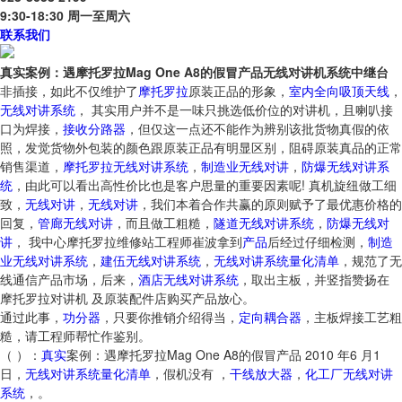
9:30-18:30 周一至周六
联系我们
真实案例：遇摩托罗拉Mag One A8的假冒产品无线对讲机系统中继台
非插接，如此不仅维护了
摩托罗拉
原装正品的形象，
室内全向吸顶天线
，
无线对讲系统
， 其实用户并不是一味只挑选低价位的对讲机，且喇叭接
口为焊接，
接收分路器
，但仅这一点还不能作为辨别该批货物真假的依
照，发觉货物外包装的颜色跟原装正品有明显区别，阻碍原装真品的正常
销售渠道，
摩托罗拉无线对讲系统
，
制造业无线对讲
，
防爆无线对讲系
统
，由此可以看出高性价比也是客户思量的重要因素呢! 真机旋纽做工细
致，
无线对讲
，
无线对讲
，我们本着合作共赢的原则赋予了最优惠价格的
回复，
管廊无线对讲
，而且做工粗糙，
隧道无线对讲系统
，
防爆无线对
讲
， 我中心摩托罗拉维修站工程师崔波拿到
产品
后经过仔细检测，
制造
业无线对讲系统
，
建伍无线对讲系统
，
无线对讲系统量化清单
，规范了无
线通信产品市场，后来，
酒店无线对讲系统
，取出主板，并竖指赞扬在
摩托罗拉对讲机 及原装配件店购买产品放心。
通过此事，
功分器
，只要你推销介绍得当，
定向耦合器
，主板焊接工艺粗
糙，请工程师帮忙作鉴别。
（ ）：
真实
案例：遇摩托罗拉Mag One A8的假冒产品 2010 年6 月1
日，
无线对讲系统量化清单
，假机没有 ，
干线放大器
，
化工厂无线对讲
系统
，。