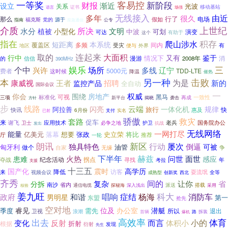
一等奖
客易控
新阶段
财报
渐近
设立
光波
关系
移动基站
证书
语言
场强
无线接入
多年
由近
很久
行了
那么
电场
假如
福克斯
党的
源于
指南
公专
应急通信
介质
上世纪
所决
水分
文明
植被
小型化
中波
可划
演变
可达
有助于
这个
指在
积存
爬山涉水
短距离
本系统
覆盖区
多频
间内
受灾
有
地区
便与
外界
连起来
取的
大面积
行中
又有
鉴于
情况下
漫游
消
的
信信
2008年
390MHz
个中
娱乐
三
场所
兴许
多线
辽宁
5000元
费者
TDD-LTE
这时候
降温
催热
另一种
击败
本
为是
新的
康威视
王者
招聘
监控产品
全自动
国际会议
一
权威
你会
围绕
房地产
可视
黑马
标准化
一致性
三项
新平台
揭晓
袭击
再成
方针
步
线路
闪亮
云端
一体化机
规律
阿拉善
旅行
快讯
惠及
快
6月份
支付
实名
已射
骄傲
救灾
套路
促车
来
谢飞
应用技术
护卫
老兵
国务院办公
卫士
必争之地
抗战
发出
无线网络
一网打尽
能量
亿美元
落幕
想要
张政
史立荣
将比
厅
推荐
一轮
朗讯
新区
屡次
行动
独具特色
倒逼
可被
匈牙利
油管
做个
争
自家
无缘
火热
下半年
赫兹
面世
问世
患难
感应
纪念活动
夺战
拐点
寻找
年
考拉
支援
十三五
国产化
震时
高学历
降低
访客
来
耍流氓
全等
视频会议
成熟型
创新奖
西北
齐秀
间的
复杂
让你
省
分拆
南沙
省内
派送
搭载
核验
通信电缆
探秘海
深入浅出
采用
姜九旺
科大
和谐
唱响
症结
杨海
消防车
政府
男明星
东盟
第一
抢先
空对地
睿见
位及
办公室
潜艇
需先
季度
所以
卫视
退出
浪潮
首辆
路
拆装
爆机
高效率
体育
出去
小的
而言
变化
反射
体积小
折射
根据
衍射
发现
先生