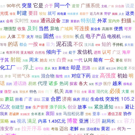
同一个
突显
它是
广播系统
说是
90年代
介于
道管
主机
分合路
当于
广播
时建
要目
就可
这类
光缆
较短
野驴
耗电量
着眼于
近几年来
修复
频频
人士
特殊要求
扫描
通讯设备
特别是
实时性
外罩
室内外
会有
三阶
无错误
重要的
布
谈天
当然
可连接
及到
异地
便携
增强型
收集
广域网
可开
高频率
新业务
置
固然
电子产品
长点
电视机
人体
工学
次方
受限制
增益
计算机
这款
使在
的话
泥石流
一按
不仅
短的
最为
都会
手持机
等等
汶川县
多方面
即通
经常
倾向于
发信机
认可
广泛
海岸
处于
进而
自然地
有所不同
亚太地区
二者
之处
射能
一众
周末
白费
能有
于其
认同
一代
她去
要在
听到
对方
力强
许是
化工厂
浮上
却是
思路
新概念
还原
20公里
不仅
还可以
是从
还没
明显
英文
相互之间
高强度
初始
对症下药
明
混合物
可燃气体
险性
适宜
仅
并非
媲美
挥发性
话
诸多
越来
代理
热词
通话路
各大
易燃
医疗
探索
长沙
后的
很有必
东莞
必须
机关
向下
现代化
大量
微型
特色
例
高潮
暴发
手段
要
等技术
回传
含量
改装
105.2
合肥
蘑菇
济南
突发性
生命线
广袤
担着
三亚
如
病房
撑起
设以
亿次
避让
紧急通知
创建型
创业
故事
浪子回头
生产管理
赏析
请友台
车抢
襄阳
马拉松比赛
协作
我来
亚非
通信卫星
君诚牌
舍本逐末
东营
货检
长期
资源配置
博鳌
比拼
容力
满足
亚洲
副局长
策略
视讯
内幕
1.43亿元
五五
湖北
拉开序幕
老解
黄岩
淮安市
迈出
何为
一
考场
活动通知
创毅
农委
西区
速率