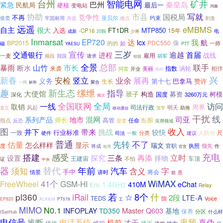
矿井
台州
智能电网
巴州
秦皇岛
紧急
民航局
最后一
硬核
变电站
河曲
写就
协助
市县
国税局
竞争性
不再
亚贝尔
牢固耐用
约束
刺激
亟需
共促
难点
远遥
eMBMS
自主
很大
入选
FT1DR
MTP850
15年
-CP16
20颗
少将
电
成新
Inmarsat
EP720
达
我
lcx
航
像
BP2015
PDC550
如
一师
的的
磁
YAESU
PTT
宣传
三岁
交通银行
逾越
首届
进程
战线
雇用
一麦
频段
我国
请求
胡军
校园
全景
总部
山竹
联手
暴雨
市长
断水
来袭
涡轮
相伴
美丽
指数
开业
阿雷
照样
兴
新春
安检
展再
竖立
业余
义务
第十七
巴拿马
赞许
生长
一同
解释
聚合
趣
新生态
缧绁
指导
大使馆
班子
构造
募资
树模
国度
深化
3260万元
频次
全国联网
一线
全局
访问
取销
周界
司法行政
风起
明天
助推
直立
移动通信
宽窄
干扰
线
混网
司亚
系列产品
地市
师长
高管
酝酿
任命
指点
反恐
迎变
应用领域
图
收入
井下
带来
挑战
较快
行业标准
一致
分类
硬件
人防办
尺
司法
一般
建议
普通
先转
不了
估量
怎么样样
显示
瑞文
度
官职
执照
领先
作
将成
敢用
官宣
充电
搭建
感受
立时
探究
三条
再添
设置
择物
王建宙
车顶
不怕
证
中央
替代
器
年前
须知
汽车
字
含义
手中
将会
情景
讲时
悬
前
WiMAX
41个
FreeWheel
GSM-HI
410M
eChat
1.4GHz
Eric
Relay
8个
pl360
若
☆
什
iRail
2段
LTE-A
TEDS
隙
Voice
EP820
ALK838
PT578
工
MIMO
N0.1
Master
INFOPLAY
TD350
Q603
基地
保养
分区
什么样
ISatHub
电信号
串频
推断
电话系统
真伪
机前
才干