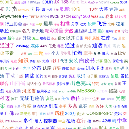
JX-188
Aeroflex
5000亿
CDMR
McWill
410Mbps
3550
所用
就绪
MagOne
Codec2
指
职能
却
期
大幕
初
卡
10倍
4年
速递
13本
形
电科
26家
SPH6000
扎根
Anywhere
sony1200
赛事
IWCE
认证培
4号
GPON
V688
TERTA
EPON
高新
最早
相携
飞扬
行业协会
稳定
锐新
训
分享
北峰
动力
斗极
捷中
华星
平稳
职位
精彩纷呈
安然
里程碑
名为
新天地
主席
专访
重庆
防暴
呼和浩特
青海省
在使
升级
以其
新年
可扩展性
服务器
强大
日常
量化
区域
海上
鑫软
台上
用的
通话
通过
通过了
媒体
需要
池
4463亿元
自然灾难
到来
20504亿
哪些
忙着
三超
购机
牵手
不贵
个人
比安
你
峰会
配备
自由
大事
竞争
年中
疯狂
知识
白皮书
能用
安装
代替
远的
实
短命
保密性
并要
年开始
走在
类有
集体
分布
题库
进水
须要
具体
锂电
例
内地
功率
自驾
教程
过程中
防雷
流程图
费用
手动
简述
取消
创建
省长
池
长的
电子展
问题
相同
员工
较好
新突破
国家机关
山西省
出色完成
王
联合
网络中心
特定
最高标准
股份有限
青海
首播
运检
ME3860
磊
河北省
掐架
执勤
使用不当
动物
--LTE-M
网通
对策
1447-1467MHz
数传
受贿
雄迈
无线电通信
议题
美俄
滨江
也要
各行业
展览会
森虎
附件
微波
案
多条
到底
乱买
管好
高手
混血
物流配送
大国
吞吐
详情
变局
星间
历程
广佛
CONSIP-SPC
200万
翻天
走出
数
量
新纪元
用手
12日
薪酬
2成
中学
多个
在行
控制器
磁场
挡
42年
模
引入
吗
中企
LTE-Advanced
1977年
晚
军
功
单
驴友
【
选购
公式
众多
独
民
2倍
处处
必备
波段
装手台
洲
猎
啊