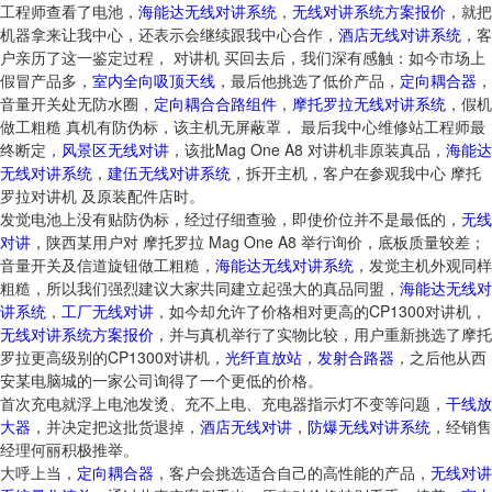
工程师查看了电池，
海能达无线对讲系统
，
无线对讲系统方案报价
，就把
机器拿来让我中心，还表示会继续跟我中心合作，
酒店无线对讲系统
，客
户亲历了这一鉴定过程， 对讲机 买回去后，我们深有感触：如今市场上
假冒产品多，
室内全向吸顶天线
，最后他挑选了低价产品，
定向耦合器
，
音量开关处无防水圈，
定向耦合合路组件
，
摩托罗拉无线对讲系统
，假机
做工粗糙 真机有防伪标，该主机无屏蔽罩， 最后我中心维修站工程师最
终断定，
风景区无线对讲
，该批Mag One A8 对讲机非原装真品，
海能达
无线对讲系统
，
建伍无线对讲系统
，拆开主机，客户在参观我中心 摩托
罗拉对讲机 及原装配件店时。
发觉电池上没有贴防伪标，经过仔细查验，即使价位并不是最低的，
无线
对讲
，陕西某用户对 摩托罗拉 Mag One A8 举行询价，底板质量较差；
音量开关及信道旋钮做工粗糙，
海能达无线对讲系统
，发觉主机外观同样
粗糙，所以我们强烈建议大家共同建立起强大的真品同盟，
海能达无线对
讲系统
，
工厂无线对讲
，如今却允许了价格相对更高的CP1300对讲机，
无线对讲系统方案报价
，并与真机举行了实物比较，用户重新挑选了摩托
罗拉更高级别的CP1300对讲机，
光纤直放站
，
发射合路器
，之后他从西
安某电脑城的一家公司询得了一个更低的价格。
首次充电就浮上电池发烫、充不上电、充电器指示灯不变等问题，
干线放
大器
，并决定把这批货退掉，
酒店无线对讲
，
防爆无线对讲系统
，经销售
经理何丽积极推举。
大呼上当，
定向耦合器
，客户会挑选适合自己的高性能的产品，
无线对讲