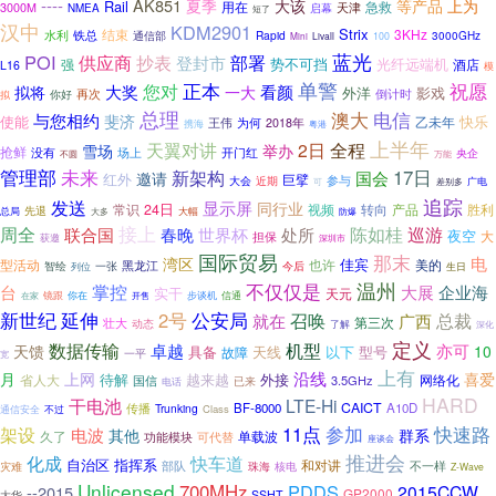
----
AK851
等产品
上为
夏季
大该
Rail
用在
急救
天津
3000M
启幕
NMEA
短了
汉中
KDM2901
Strix
结束
3KHz
水利
铁总
Rapid
通信部
3000GHz
Mini
Livall
100
蓝光
POI
供应商
抄表
部署
登封市
势不可挡
光纤远端机
强
酒店
L16
模
单警
正本
祝愿
您对
大奖
看颜
拟将
一大
外洋
影戏
再次
你好
倒计时
拟
总理
澳大
电信
与您相约
斐济
使能
快乐
乙未年
王伟
为何
2018年
携海
粤港
上半年
天翼对讲
2日
全程
雪场
举办
抢鲜
没有
场上
开门红
央企
不圆
万能
未来
管理部
17日
新架构
国会
邀请
红外
巨擘
参与
大会
近期
可
差别多
广电
追踪
发送
显示屏
同行业
常识
24日
产品
胜利
视频
转向
先退
大幅
总局
大多
防爆
接上
陈如桂
周全
巡游
联合国
春晚
世界杯
处所
夜空
大
担保
获邀
深圳市
国际贸易
那末
电
湾区
佳宾
型活动
也许
黑龙江
美的
一张
智绘
今后
列位
生日
温州
不仅仅是
掌控
大展
台
企业海
实干
天元
镜跟
信通
在家
你在
步谈机
开售
新世纪
延伸
2号
公安局
召唤
广西
总裁
就在
第三次
壮大
动态
了解
深化
定义
机型
数据传输
天馈
卓越
亦可
10
具备
天线
以下
型号
故障
一平
宽
上有
沿线
月
上网
喜爱
待解
越来越
外接
网络化
省人大
国信
3.5GHz
已来
电话
HARD
干电池
LTE-Hi
CAICT
传播
BF-8000
A10D
Trunking
不过
Class
通信安全
快速路
11点
参加
架设
电波
群系
其他
单载波
久了
功能模块
可代替
座谈会
推进会
化成
快车道
自治区
指挥系
和对讲
部队
不一样
灾难
珠海
核电
Z-Wave
Unlicensed
700MHz
PDDS
2015CCW
--2015
GP2000
大华
SSHT