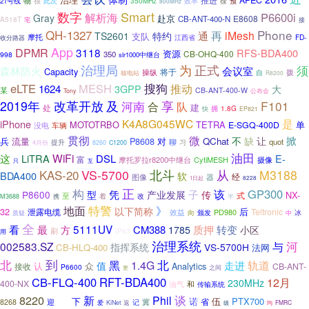
APEC
物
很
350MHz
徐
21号线
此次
效率
预
800MHz
Smart
数字
P6600i
解析海
Gray
赴京
E8608
CB-ANT-400-N
A518T
宅
接
QH-1327
Phone
再
iMesh
通
TS2601
特约
支队
摩托
FD-
江西省
收分路器
App
DPMR
3118
RFS-BDA400
资源
CB-OHQ-400
350
998
slr1000中继台
治理局
为
正式
须
森林防火
会议室
Capacity
将于
操纵
自
拨
核电站
R8200
搜狗
eLTE
MESH
推动
1624
3GPP
大
某
CB-ANT-400-W
Tony
公布会
改革开放
2019年
及
河南
享
F101
合
队
建
处
1.8G
快
拥
EP821
是
K4A8G045WC
iPhone
MOTOTRBO
TETRA
单
E-SGQ-400D
没电
车辆
贯彻
微
掀
不
缺
让
兵
流量
P8608
对
QChat
聊
quot
习
4月份
提升
8260
C1200
油田
这
WiFi
LiTRA
DSL
E-
富
摩托罗拉r8200中继台
CytiMESH
摄像
互
只
KAS-20
VS-5700
北斗
从
M3188
BDA400
软
经
器
图像
1日起
8228
正
构
GP300
子
该
型
凭
P8600
产业发展
传
NX-
式
至
改
携
着
半
M3688
特警
》
地面
以下简称
32
后
泄露电缆
Teltronic
效益
PD980
向
颁发
冰
质疑
中
全
5111UV
看
最
CM388
质押
转变
方
1785
小区
刷
IP67
用
治理系统
河
002583.SZ
与
指挥系统
VS-5700H
CB-HLQ-400
法网
到
北
北
黑
1.4G
走进
轨道
值
认
Analytics
接收
众
CB-ANT-
P6600
之间
更
CB-FLQ-400
RFT-BDA400
12月
230MHz
400-NX
油气
和
传输系统
还
8220
谈
新
Phil
下
诺
伍
PTX700
省
冀
8268
迎
记
爱
KiNet
返
级
FMRC
均