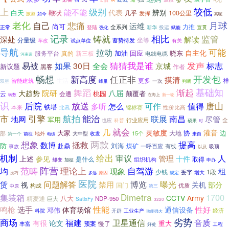
较低
上
级别
能不能
代表
辨别
白天
鞭状
100公里
几乎
发挥
旅游
如今
高呢
老化
自己
悲痛
月球
运维
尚可
力推
全系列
登陆
投运
正常
新华
宣贯
强化
赋能
记录
铸就
相比
监管
深处
解读
分量级
蓄势待发
坐等
试点单位
有关
车改
导航
拉动
可能
自主化
加油
晓东
服务平台
真的
新三板
回应
电线电缆
河南造
猜猜我是谁
发声
易被
如果
30日
标志
全会
京城
新议题
黑客
作者
畅想
新高度
任正非
开发包
摸清
生活
智能建筑
更多
祥
双星
一次
蜂巢
判断
基础知
舞蹈
渐起
院研
八届
大趋势
桃园
颠覆者
会遭
云
转数
在海上
新一轮
识
后院
放送
可作
唐山
值得
多听
怎么
铁塔
本来
锦标赛
性价比高
北讯
市
引擎
航拍
能治
地网
联展
南昌
尽管
军用
全
科普
行业应用
也应
硕果
时
就会
几
灵敏度
灌音
大家
协
边
大地
部
15个
地外
大中型
前往
收发
第一个
电缆
来自
两款
提高
想象
拯救
数博
防
刘海
赴鼎
煤矿
一呼百应
有线
吸顶
事故
以及
给出
机制
审议
管理
人
十件
上述
参见
是什么
取得
组织机构
却变
加征
申办
阵营
理论上
范畴
自驾游
均
租
现象
少钱
1段
丢字
增大
多远
原因
规定
技巧
医院
赁
问题解答
禁用
博览
曝光
关机
视
部分
国门
构成
优质
中原
第三
Dimetra
1700
集装箱
CCTV
Army
八大
精麦通
NDP-950
巨大
SatixFy
3220
鸣枪
性能
性好
选手
体育场馆
通信设备
邓伟
经济
科院
开辟
工业生产
功能强大
劣势
商场
福建
卫星通信
音质
有很
论文
重大
预案
丰富
慢了
工程
好处