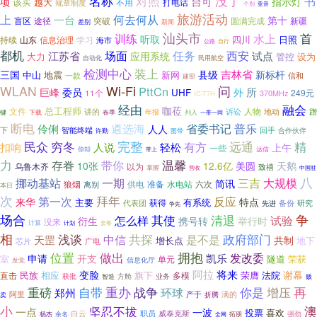
名称
对照
没了
书
台可
项
指示灯
该买
越大
不用
打电话
规章制度
亚音
个别
旅游活动
上
何去何从
一台
第十
盲区
途径
突破
新疆
圆满完成
差别
新闻
汕头市
训练
首
水上
听取
四川
日照
持续
山东
信息治理
学习
海市
公路
自行
都机
场面
任务
西安
试点
江苏省
应用系统
大力
管控
设为
民用航空
自动化
检测中心
装上
三国
县级
吉林省
新标杆
地震
新网
中山
一款
信和
建部
WLAN
Wi-Fi
问
PttCn
所
巨峰
委员
外
UHF
249元
11个
370MHz
IC-T7H
经由
融会
咖莅
总工程师
文件
诉讼
人物
地动
蹭
讲的
年报
春季
键
下载
列入
一带一同
断电
遴选海
省委书记
普乐
伶俐
人人
下
回手
智能终端
合作伙伴
许勤
图带
民众
完整
远通
穷冬
精
有方
扣响
人说
轻松
上午
一些
你却
达信
带上
温馨
力
存眷
带你
10张
12.6亿
美圆
天鹅
乌鲁木齐
以为
致禧
掌握
营收
中国驻
八
一期
挪动基站
三吉
大规模
简讯
供电
水电站
六次
狼烟
离别
准备
本日
次
第一次
拜年
反应
特点
来华
主要
有系统
代表团
获得
研究
备份
先进
争先
争
场合
其使
怎么样
清退
试验
衍生
携号转
举行时
没来
计算
计划
套餐
相
浅谈
共探
政府部门
中信
是不是
天罡
共制
地下
增长点
芯片
广电
拥抱
位置
做出
发改委
申请
凯乐
开支
室
隧道
荣获
单元
信息化厅
发觉
变脸
阿拉
将来
谢幕
相应
旗下
荣膺
法院
直击
民族
多模
获批
方舱
业务
贩
智造
再
重磅
重办
你是
自带
战争
增压
环球
郑州
阿里
产于
折腾
满的
卖
小
澳
坚忍不拔
一点
一波
投票
喜欢
白云
职员
威泰克斯
强劲
杨杰
余名
全网
拓朋