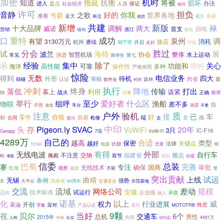
加密
机时
知道
拖延
抗衡
将被
损坏
盘点
保证
办法
进入
社会经济
人员
收回
许可
担负
音静
好的
之歌
你我
世界各地
号新
准有
蓝天
科立
座谈
着主
祝您
共建
新版
新增
禄
十大品牌
调解
两大
威诺
首支
国电
浙江
营销
缅甸
纷纭
重特
成功
口
泉州
调
有望
3130万元
旅店
消耗
赓续
杭州
南宁市
开启
走好
弱电
胜过
分会
试
波兰
海格
展
协会
整体
智慧机场
水上运动
常见
演进
第七
陈华生
经验
集中
除了
示
关心
功能和
呼叫
高性能
可靠
海洋
操作性
多种
严格按照
惊险
无数
电信业务
得到
四大
外形
待机
审稿
认证
跨省
最
却碰
森林
软件业
时间
执行
冲刺
降地
终身
打出
落低
传输
幕上
利用
该紧
快
战火
推举
订单
正确
至少
举行
爱好者
什么区
渔船
组呼
物联
差不多
指
求救
场景
车台
不要
改造
质
注意
户外
验机
接
已
车
价格
好
零件
容易
画
标
检修
端
合同
竟
拨出
去
中印
Pigeon.ly
头
存
SVAC
20年
VoWiFi
3只
IC-F16
7项
Canopy
VoWi-Fi
4289万
自己的
合适
越高
类型
保密
越好
关键点
法律
电源
比较
何
思量
TD360
有得
外部
无线电波
自行车
不注意
交纳
福建省
频点
佩戴
双节
时
收到
办提
考取
信委
总装
巴蜀
完善
赛
专注
确保
国商
审批
无线技术
红海
视察
齐聚
祝贺
警
突出贡献
试运
上线
曲靖
无锡
条例
强势
大平台
海南省
交通安全
务
60周年
示范基地
交流
流域
差动
规模
网络公司
安徽
技术标准
试运行
企业级
迈向
承载
融入
诺基
化
以上
行业进展
威
权力
开创
采油
蜂窝
字集
应对
MOTOTRB
产品认证
要对
9颗
当好
贝尔
视
6个
交通车
总机
男性
2015年
共存
入网
4481万
中秋
长假
600亩