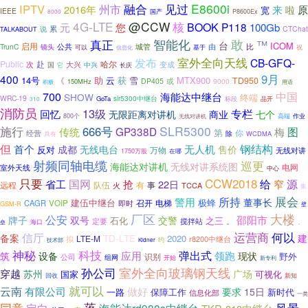
融合
见过
E8600i
IPTV
州市
原
2016年
来
啦
宽
IEEE
国产
P8600Ex
8000
4G-LTE
@CCW
核
您
BOOK
P118
元
100Gb
累
说
CTChat
TALKABOUT
真正
智能化
敢
™
台
ICOM
启用
比
TrunC
公共
城管
由
镜头
可以
信息化
基于
祝
室外全向天线
发布
CB-GFQ-
Public
赴
哈尔
次
大兴
变成
国
中兴
它
长庆
9月
400
14号
助
云
获
MTX900
《
雪
TD950
或
DP405
9000
150MHz
积极
用语
700
中国
海能达中继台
SHOW
终端
WRC-19
slr5300中继台
GoTa
标段
品开
310
消防员
13级
专栏
回忆
无限距离对讲机
商业
七个
作业
800个
高端
无线对讲机
SLR5300
施行
666号
GP338D
图
传统
梅
第
你
经营
除
WCDMA
具有
钢结构
但
首个
无人机
成都
无线电台
售价
反对
万物
无线对讲
1750万股
在哪
射频同轴电缆
巡更
海能达对讲机
无线对讲系统图
电网
室外天线
中心
CCW2018
只要
国网
给
源
省工
抢
22日
窄
远程
队伍
有
火
事
TCCA
集
展会
警用
所持
董事长
建伍中继台
极蜂
召开
电梯
CAGR
VOIP
即时
GSM-R
壁
大楼
厂区
公安
邵阳市
牌子
双号
交警
石化
之三
定要
搅拌站
。
、
海口
垒
运营商
何以
信厅
备案
TD-LTE
建
2020
LTE-M
拟
r8200中继台
约
技术部
Kidner
科技
神秘
弹出式
领跑
应用
筑
设备
现状
识别
野外
公司
组网
开始
新专利
孙公司
室外全向玻璃钢天线
穿越
苏州
广场
国家
可视化
新知
回收
就可以
云南
有限公司
做好
要求
15日
保障工作
新时代
一路
信息化部
一类
落