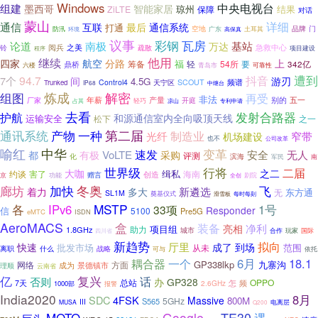
Windows
中央电视台
组建
墨西哥
智能家居
琼州
结果
ZiLTE
保障
对话
蒙山
详细
通信
互联
最后
通信系统
打通
门
空地
土耳其
品牌
防汛
环境
广东
高保真
议事
彩钢
瓦房
基站
论道
南极
万达
阅兵
铃
之美
疏散
急救中心
项目建设
程序
继续
他用
四家
分路
上
航空
福
轻
54所
鼎桥
筹备
要
342亿
六楼
可靠性
青岛市
遭到
抖音
94.7
7个
游刃
间
4.5G
Control4
天宁区
SCOUT
频谱
Trunked
IP68
中继台
组图
炼成
解密
再受
非法
产量
别的
厂家
年薪
开庭
五一
轻巧
凉山
专利申请
占其
去看
发射合路器
护航
和源通信室内全向吸顶天线
运输安全
松下
之一
一种
第二届
通讯系统
产物
光纤
制造业
窄带
机场建设
也不
公司改革
喻红
中华
变革
速发
无人
都
有极
VoLTE
安全
采购
评测
化
滨海
南
军民
世界级
行将
二届
大咖
之二
缉私
约谈
害了
海南
创造
京
赠言
剧院
功能
全创
冬奥
廊坊
加快
飞
新遴选
着力
多大
东方通
无
SL1M
奠基仪式
滑雪板
每时每刻
各
MSTP
IPv6
1号
33项
Responder
信
5100
Pre5G
eMTC
ISDN
AeroMACS
盒
装备
净利
亮相
项目组
助力
1.8GHz
城市
四川省
合作
玩家
国际
新趋势
拟向
厅里
到场
快速
成了
批发市场
范围
从未
离职
什么
战略
可与
依托
耦合器
一个
6月
18.1
GP338lkp
九寨沟
网络
景德镇市
方面
成为
理顺
云南省
亿
复兴
否则
话
办
GP328
总站
OPPO
怎
频
7天
2.6GHz
1000部
报警
India2020
8月
SDC
4FSK
Massive
800M
5GHz
S565
III
MUSA
电离层
Q200
TE30
MOTO
Google
遇