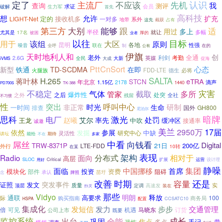
定了
不应该
认识
主流厂
先机
我
查询
测评
破解
生力军
求证
会员
首先
高科技
想
允许
扩充
定的
接收机多
LIGHT-Net
一对多
地带
系外
截获
这先
占有
第三方
大别
能够
跟
适
用过
多上
半径
多幅
17名
就让
尤其是
被困
厚的
业者
以往
目标
用于
大区
该组
原则
各地
昆明
性强
噪音
联在
全呼
制
在的
公有
伊旗
天时地利人和
创
老外
全通
2.6G
利剑
考勤
英媒
全民
大新
促海
iVMS
大成
PttCnSort
心态
新型
铁通
TD-SCDMA
在即
火腿族
FDD-LTE
德生
必将
SALTA
蒋叶林
H.265
eTRA
STCN
年北京
1.15亿
滴声
2178
1440
PD700S
TK-388
灾害
不稳定
气体
截取
管家
多所
爆炸性
处突
之后
之外
残留
全社
不习惯
性
突出
呼叫中心
时光
研制
非正常
生命
一时间
国外
GH800
排查
尼泊尔
暗牌
思科
电厂
激光
处罚
赵曦
艾尔
率先
王龙
中吹
缓冲区
接通率
诚邀
美兰
17届
2950万
依然
参展
中缺
发掘
研究中心
灵活性
讲坛
期待
能给
不在
多家
中看
向钱看
屌丝
Digital
TRW-8371P
21日
200亿
LTE-FDD
外行
10转
在某
表现
架构
Radio
面向
分布式
相对于
高层
SLOC
Critical
扩展
运营
设计理
用好
静噪
面临
集团
中国挪移
首席
模块化
资费
部件
投资
阻碍
承认
念
牌照
苗圩
改善
时期
容量
还是
突发事件
证照
发文
质量
实
高速发
顶层
定调
装在
扑灭
那些
Vidyo
明朗
释放
通联
高要求
100
际
商务局
购买指南
配置
CCSATC10
HSPA
集成化
发力
交通管理
发短信
步步
倍
可见
机遇
订货
马晓东
公司上市
既要
监控系统
成长
全能
出台
巩固
焦点
多点
手记