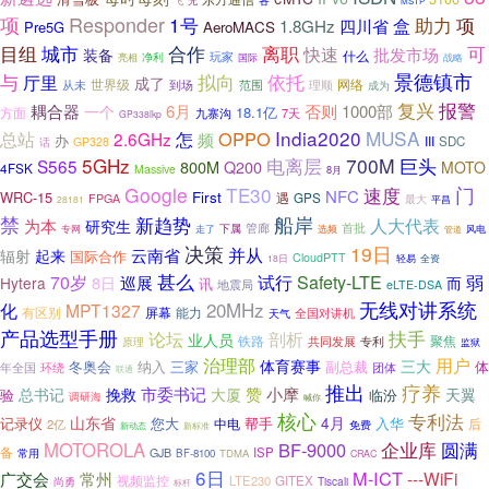
飞
无
MSTP
项
Responder
1号
项
助力
盒
1.8GHz
四川省
Pre5G
AeroMACS
目组
可
城市
合作
离职
快速
批发市场
装备
什么
玩家
净利
战略
亮相
国际
与
拟向
依托
景德镇市
厅里
成了
网络
从未
世界级
到场
范围
理顺
成为
复兴
报警
耦合器
6月
否则
1000部
一个
18.1亿
方面
九寨沟
7天
GP338lkp
India2020
MUSA
怎
OPPO
总站
2.6GHz
频
办
III
SDC
GP328
话
5GHz
电离层
700M
巨头
S565
800M
Q200
MOTO
4FSK
Massive
8月
门
Google
TE30
速度
NFC
First
WRC-15
遇
GPS
FPGA
最大
28181
平昌
禁
船岸
新趋势
人大代表
为本
研究生
管廊
首批
专网
下属
风电
走了
选频
管道
决策
19日
云南省
并从
辐射
起来
国际合作
CloudPTT
全资
18日
轻易
甚么
弱
70岁
试行
Safety-LTE
8日
巡展
Hytera
而
讯
地震局
eLTE-DSA
20MHz
无线对讲系统
化
MPT1327
屏幕
能力
有区别
全国对讲机
天气
产品选型手册
扶手
论坛
剖析
业人员
铁路
聚焦
共同发展
专利
原理
监狱
治理部
用户
体育赛事
三大
冬奥会
纳入
三家
副总裁
体
年全国
环绕
团体
联通
推出
疗养
小摩
总书记
市委书记
赞
挽救
大厦
天翼
验
临汾
调研海
喊你
核心
专利法
山东省
4月
记录仪
您大
帮手
入华
中电
后
2亿
免费
新标准
新动态
企业库
圆满
MOTOROLA
BF-9000
备
ISP
常用
GJB
BF-8100
TDMA
CRAC
6日
M-ICT
常州
---WiFi
广交会
视频监控
LTE230
GITEX
尚勇
Tiscali
标杆