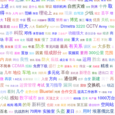
刘海
一呼百应
吸顶
数博
拯救
煤矿
机制
上述
自然灾难
取
十件
审议
组织机构
到来
给出
却变
是什么
参见
加征
管理
得
理论上
少钱
现象
丢字
范畴
自驾游
增
申办
人均
规定
技巧
阵营
多远
原因
1段
博览
视
关机
医院
优质
大
禁用
租赁
中原
第三
曝光
问题解答
国门
部分
构成
巨大
CCTV
Dimetra
3220
SatixFy
Army
集装箱
八大
1700
精麦通
NDP-950
科院
邓伟
功能强大
选手
商
经济
体育场馆
性能
通信设备
开辟
性好
鸣枪
工业生产
丰富
慢了
重大
幸
场
福建
工程
卫星通信
好处
音质
不到
预案
论文
有很
劣势
防水
有关系
大多数
免
最高
提案
常见问题
误区
年底
新发展
浅析
骁龙
工
组成部分
要用
300公里
范围
有啥
因素
置放
双频双
面前
划分
程师
出行
良性
运用
胜出
内
防火
应战
高铁
网信
装的
成立省
青岛
遇见
乌镇
莅临
资讯
CDMA
精准
盛行
不简单
免费下载
招标
之年
科
伟业
摄像头
事宜
一家
高精度
革命
地位
车地
多元化
几年
新理念
进出口
宏
达
消防局
新机遇
重临
商美
方向
通信网
新建
再
属于
微
再获
入侵
台变
确定
1.6亿元
发展现状
杀出
把手
运营管理
漏洞
交换机
度
复习指导
考试
锐迈
综述
震惊
高速公路
无处
干啥
Bluetel
几个
合作交流
看到
走势分析
提高工作效率
北纬
鸿博
下一阶段
不变
小站
感知
数字城市
1000万台
旅长
灭顶之灾
全光网市
思考
年产量
模转数
新科技
空间站
的哥
格局
第五届
也能
八成
检阅
展团
对话海
通信软件
大潮
头盔
用时
实验室
夏日
埃塞俄比亚
百名
70周年
抗战胜利
步入
档次