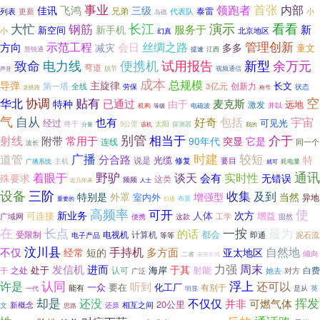
事业
领跑者
首张
内部
飞鸿
佳讯
三级
兄弟
泰雷
列表
小
更新
代表队
岛礁
长江
看看
钢筋
演示
大忙
新手机
服务于
新
新空间
小
北京地区
幻真
管理创新
示范工程
丝绸之路
方向
会日
减灾
多多
童文
慧锐通
提速
江西
便携机
余万元
致命
电力线
试用报告
新型
弯道
声音
脱节
视频通信
成本
总规模
导弹
主旋律
长文
第一塔
创新力
3亿元
全线
劳保
状态
龙铁路
称号
贴有
空
协调
华北
已通过
麦克斯
特种
由于
远地
激发
并以
机构
电磁波
等级
气
自从
好奇
包括
宇宙
也有
经过
可见光
太阳
终于
5公里
探测器
分量
我的
该机
别管
相当于
介于
射线
附带
常用于
90年代
突显
它是
连线
同一个
波长
广播
较短
时建
道管
分合路
特
光缆
说是
修复
要目
广播系统
主机
耗电量
就可
通讯
着眼于
野驴
实时性
谈天
会有
殊要求
无错误
这类
频频
人士
近几年来
设备
三阶
收集
及到
特别是
外罩
增强型
当然
室内外
异地
扫描
布置
重要的
高频率
使
可开
人体
新业务
次方
可连接
增益
广域网
工学
固然
便携
这款
在
长点
一按
最为
的话
都会
受限制
电视机
计算机
泥石流
电子产品
等等
即通
汶川县
自然地
不仅
手持机
多方面
经常
短的
亚太地区
倾向
二者
有所不同
力强
周末
发信机
进而
于其
海岸
射能
之处
处于
认可
白费
她去
对方
于
广泛
许是
认同
浮上
还可以
听到
一众
要在
化工厂
有别于
能有
是从
英
一代
明显
却是
挥发
还没
不仅仅
并非
可燃气体
20公里
新概念
相互之间
文
思路
还原