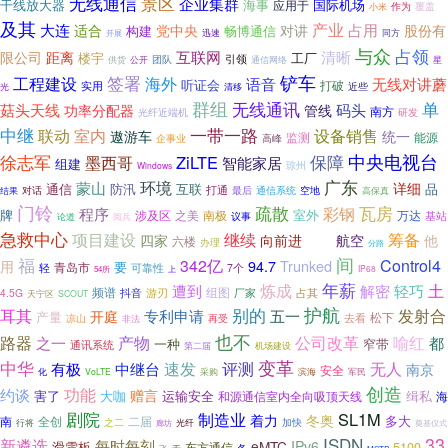
景区
无线通信
企业集群
干线放大器
海事
国际机场
应用于
作为
覆盖
小米
及其
产业
大连
占用
适合
党中央
对讲
股份有
构建
畅博通信
同方
迅速
开展
与众
占领
互联网
清晰
限公司
距离
楼宇
工厂
引领
团队
供货
公开
通信网络
星
铲车
工程建设
签署
海外
语音
无线对讲蘑
听证会
打破
实用
清移
近些
光
群组
无线通讯
单
码头
菇头天线
功率分配器
管线
南方
光纤近端机
研发
中继
室内
一带一路
联动
设备销售
遨游车
统一
监测
能源
企事业
高峰
中央电视台
保障
徐志军
墨西哥
ZiLTE
智能家居
组建
琼州
Windows
广东
环境
蒙山
详细
通信
互联
品
防汛
打通
通信系统
对话
最后
空地
结果
高保真
门铃
瓦房
疏散
彩钢
程序
牌
室外
涉及区
之美
南极
万达
基站
议事
论道
阅兵
急救中心
项目建设
继续
筹备
四家
向前进
航空
他
鼎桥
六楼
办理
分路
福
间
342亿
Control4
Trunked
用
94.7
要
青岛市
轻
可靠性
7个
IP68
54所
上
年薪
土
炼成
遭到
解密
轻巧
频谱
组图
抖音
占其
4.5G
游刃
厂家
天宁区
SCOUT
别的
护航
耳其
发射合
专利申请
五一
开庭
产量
松下
去看
凉山
再受
非法
也不
路器
产物
公司改革
喻红
都
之一
一种
窄带
通讯系统
第二届
机场建设
变革
中华
中继台
速发
评测
无人
有极
南京
安全
化
采购
VoLTE
滨海
军民
创造
功能
约谈
赠言
害了
大咖
运输安全
缉私
和源通信室内全向吸顶天线
海
剧院
制造业
SL1M
着力
冬奥
多大
南
全创
二届
之二
加快
行将
廊坊
光纤
奠基仪式
33
ISDN
新遴选
每时每刻
eMTC
IPv6
滑雪板
5100
东方通信
各