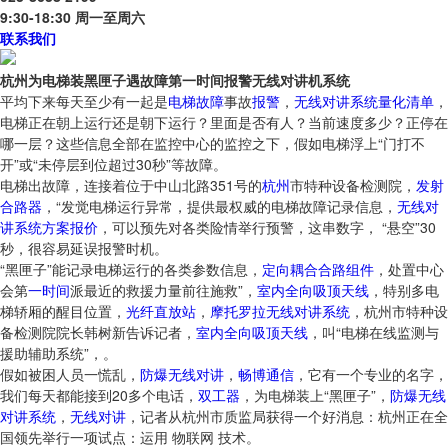
9:30-18:30 周一至周六
联系我们
杭州为电梯装黑匣子遇故障第一时间报警无线对讲机系统
平均下来每天至少有一起是
电梯
故障
事故
报警
，
无线对讲系统量化清单
，
电梯正在朝上运行还是朝下运行？里面是否有人？当前速度多少？正停在
哪一层？这些信息全部在监控中心的监控之下，假如电梯浮上“门打不
开”或“未停层到位超过30秒”等故障。
电梯出故障，连接着位于中山北路351号的
杭州
市特种设备检测院，
发射
合路器
，“发觉电梯运行异常，提供最权威的电梯故障记录信息，
无线对
讲系统方案报价
，可以预先对各类险情举行预警，这串数字， “悬空”30
秒，很容易延误报警时机。
“黑匣子”能记录电梯运行的各类参数信息，
定向耦合合路组件
，处置中心
会第
一时间
派最近的救援力量前往施救”，
室内全向吸顶天线
，特别多电
梯轿厢的醒目位置，
光纤直放站
，
摩托罗拉无线对讲系统
，杭州市特种设
备检测院院长韩树新告诉记者，
室内全向吸顶天线
，叫“电梯在线监测与
援助辅助系统”，。
假如被困人员一慌乱，
防爆无线对讲
，
畅博通信
，它有一个专业的名字，
我们每天都能接到20多个电话，
双工器
，为电梯装上“黑匣子”，
防爆无线
对讲系统
，
无线对讲
，记者从杭州市质监局获得一个好消息：杭州正在全
国领先举行一项试点：运用 物联网 技术。