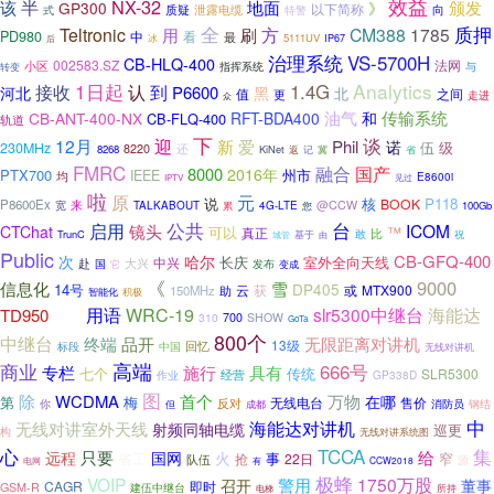
效益
NX-32
半
该
地面
颁发
GP300
》
以下简称
质疑
泄露电缆
式
特警
向
全
方
质押
Teltronic
CM388
1785
用
刷
PD980
中
看
最
冰
5111UV
IP67
后
治理系统
VS-5700H
CB-HLQ-400
002583.SZ
法网
小区
与
指挥系统
转变
1日起
Analytics
1.4G
接收
认
到
P6600
河北
黑
北
值
之间
更
走进
众
油气
传输系统
CB-ANT-400-NX
RFT-BDA400
CB-FLQ-400
和
轨道
下
谈
迎
12月
新
爱
Phil
诺
伍
级
230MHz
8220
还
8268
KiNet
省
返
记
冀
FMRC
国产
融合
8000
2016年
PTX700
州市
IEEE
均
E8600i
见过
IPTV
啦
原
元
说
核
P118
BOOK
P8600Ex
宽
来
@CCW
TALKABOUT
累
4G-LTE
100Gb
您
公共
启用
台
ICOM
镜头
CTChat
可以
™
真正
比
TrunC
敢
城管
基于
祝
由
Public
哈尔
CB-GFQ-400
次
长庆
室外全向天线
中兴
赴
大兴
国
它
发布
变成
《
9000
信息化
雪
DP405
14号
云
或
MTX900
150MHz
助
获
智能化
积极
9月
用语
WRC-19
slr5300中继台
海能达
TD950
310
700
SHOW
GoTa
800个
中继台
品开
终端
无限距离对讲机
13级
回忆
标段
中国
无线对讲机
高端
666号
商业
专栏
施行
具有
七个
传统
SLR5300
经营
GP338D
作业
图
万物
除
WCDMA
首个
在哪
第
梅
无线电台
售价
反对
消防员
钢结
你
但
成都
中
海能达对讲机
无线对讲室外天线
射频同轴电缆
巡更
构
无线对讲系统图
心
TCCA
集
给
只要
远程
国网
火
事
窄
省工
抢
22日
队伍
源
电网
CCW2018
有
极蜂
VOIP
1750万股
警用
召开
董事
CAGR
即时
GSM-R
建伍中继台
所持
电梯