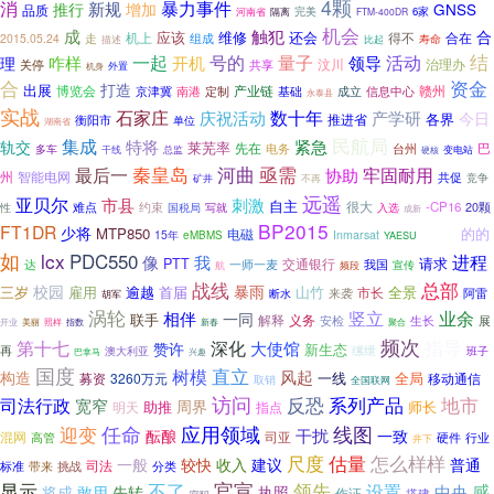
4颗
消
暴力事件
新规
推行
增加
GNSS
品质
完美
河南省
隔离
6家
FTM-400DR
机会
成
触犯
合
应该
维修
还会
得不
合在
走
机上
组成
2015.05.24
描述
比起
寿命
一起
号的
结
咋样
量子
活动
开机
领导
理
汶川
治理办
共享
关停
外置
机身
合
资金
打造
出展
博览会
产业链
京津冀
南港
信息中心
赣州
定制
基础
成立
永泰县
实战
石家庄
数十年
庆祝活动
产学研
今日
推进省
各界
衡阳市
单位
湖南省
民航局
集成
轨交
特将
紧急
莱芜率
先在
巴
电务
台州
多车
总监
干线
变电站
硬核
河曲
亟需
最后一
秦皇岛
牢固耐用
协助
州
智能电网
共促
竞争
矿井
不再
远遥
亚贝尔
市县
刺激
自主
约束
很大
-CP16
性
难点
国税局
写就
20颗
入选
成新
BP2015
FT1DR
少将
MTP850
的的
电磁
15年
Inmarsat
EP720
eMBMS
YAESU
如
lcx
PDC550
进程
像
我
请求
PTT
交通银行
达
我国
一师一麦
宣传
航
频段
总部
战线
暴雨
校园
三岁
雇用
逾越
首届
山竹
全景
市长
来袭
阿雷
断水
胡军
涡轮
业余
竖立
相伴
一同
联手
解释
义务
生长
展
安检
照样
新春
聚合
开业
美丽
指数
频次
深化
指导
第十七
大使馆
赞许
新生态
再
缧绁
澳大利亚
班子
兴趣
巴拿马
国度
直立
树模
风起
构造
一线
全局
3260万元
募资
移动通信
取销
全国联网
访问
反恐
系列产品
地市
司法行政
宽窄
周界
助推
师长
明天
指点
线图
迎变
任命
应用领域
干扰
一致
酝酿
混网
司亚
高管
硬件
行业
井下
估量
尺度
怎么样样
普通
一般
较快
收入
建议
司法
标准
带来
挑战
分类
显示
不了
官宣
领先
设置
感
中央
将成
敢用
先转
执照
作证
搭建