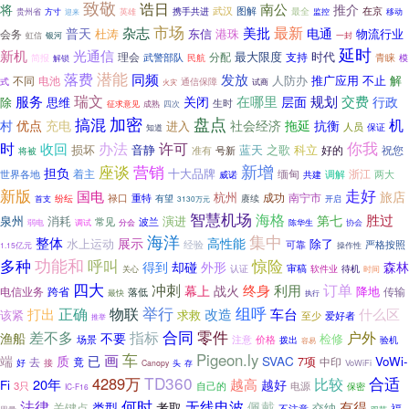
致敬
诰日
南公
将
推介
武汉
图解
在京
携手共进
最全
贵州省
方寸
英雄
监控
移动
迎来
市场
最新
杂志
美批
普天
电通
杜涛
东信
港珠
物流行业
会务
银河
虹信
一封
延时
新机
光通信
最大限度
时代
分配
支持
理会
简报
武警部队
青睐
模
民航
解锁
潜能
落费
同频
发放
人防办
推广应用
解
电池
不止
不同
式
通信保障
火灾
试商
服务
瑞文
在哪里
规划
交费
关闭
层面
行政
除
思维
生时
成熟
征求意见
四次
加密
盘点
搞混
机
抗衡
村
充电
社会经济
拖延
优点
进入
人员
保证
知道
你我
时
许可
收回
办法
损坏
音静
蓝天
之歌
科立
好的
祝您
准有
号新
将被
座谈
营销
新增
担负
十大品牌
着主
缅甸
浙江
世界各地
威诺
共建
调解
两大
走好
新版
国电
旅店
杭州
成功
南宁市
禄口
重特
有望
纷纭
赓续
开启
首支
3130万元
智慧机场
海格
胜过
第七
泉州
消耗
演进
波兰
常见
调试
分会
陈华生
弱电
协会
海洋
集中
整体
展示
高性能
水上运动
除了
严格按照
经验
可靠
1.15亿元
操作性
多种
功能和
呼叫
惊险
得到
却碰
外形
森林
审稿
关心
认证
软件业
待机
时间
四大
冲刺
订单
终身
利用
幕上
战火
降地
电信业务
跨省
传输
落低
最快
执行
组呼
物联
举行
正确
打出
改造
车台
什么区
该紧
求救
至少
爱好者
推举
零件
合同
差不多
指标
户外
渔船
不要
检修
价格
场景
注意
验机
拨出
容易
车
Pigeon.ly
画
端
质
已
SVAC
VoWi-
去
竟
7项
中印
好
接
头
VoWiFi
Canopy
存
TD360
合适
4289万
比较
20年
越高
越好
Fi
3只
自己的
电源
保密
IC-F16
法律
何时
无线电波
佩戴
有得
类型
考取
关键点
交纳
福
不注意