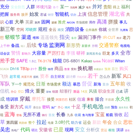
并对
充分
人群
某一
福利
贵阳
环境污染
安全防范
减少
得上
各个
每月
无线网
信息管理
湖北省
智能机
始发
把握
上演
共
放开
服务商
君诚
钢管
切勿
高清
拼接
大单
固网
心脏
英豪
识
雅虎
事儿
用作
市场观察
跑男
逮捕
AVCON
新三年
规程
消防设备
你就
空闲
思
邓晓辉
全云
全世界
南安
公共场所
九洲海
指尖
渠道
蛴蟆节
漏洞门事件
遥遥领先
想
IR-CUT
老刀
维和
备存
两岸
监测网
后续
专场
交通警察
新形势
备战
上千种
电视电
新要求
方明
涌入
全市
大容量
警情
李强
严厉打击
研祥
巨龙
多天
话会议
新闻发布会
影响力
抢手货
核能
Ncast
SAFE
DS-6801
Kakao
Witen
TK-3178
1.8亿
funlink
换机潮
商品
购买
股份
TB3p
Dh16
21个
预测
芬兰
受到
SCADA
物理
数量
外观设计
若干
资本
新军
飞快
风口
超常规
怎么办
自主研发
设计师
闲置不用
损耗
手机对讲
军队
督促
日渐
五年前
额达
收
规范化
暴恐
新海
市场需求
下一个
量身
信机
烽火
重要
讲
却渐行
风骚
职业生涯
已成
空口
渐远
14次
办公
组团
影响
穿戴
永久性
成
摩托车
撮合
培训班
估逾
接受
乘客
社区
阿里巴巴
不容易
手机电池
新方式
十足
备受
揭开
密码
预告
初
油厂
齐心
通信业
绝对
捐赠
服务系统
蓝海
起
长春
宝蓝
无所不通
验收
船载
首发
九条
现
收藏
鱼与熊掌
登场
骑行
草
拉起
年会
思壮
3.0时代
新款
合众
运会
第四届
整个
助力省
电量
民防杯
吴忠
已是
安立
代码
安徽省
现网
分析仪
演讲
堪比
货运
枢纽
热电厂
是在