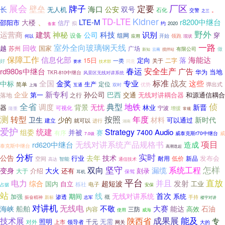
展会
牌子
厂区
定要
壁垒
海口
长
公安
双号
无人机
石化
。
交警
之三
TD-LTE
Kidner
、
LTE-M
r8200中继台
大楼
邵阳市
信厅
约
拟
2020
备案
野外
运营商
建筑
神秘
科技
识别
公司
穿
设备
组网
领跑
应用
开始
现状
何以
一路
室外全向玻璃钢天线
回收
越
国家
苏州
广场
有限公司
做
新知
云南
搅拌站
保障工作
信息化部
海能达
落
15日
定向
一类
关于
二字
好
要求
技术部
同意
春运
安全生产
rd980s中继台
广告
当地
华为
TKR-810中继台
风景区无线对讲系统
标准
战友
全国
金奖
专业
这些
中标
生产
定位
弹出式
简单
优势
互通
双时
上海
新专利
巴西
企业
孙公司
第一
交通
无线对讲耦合器
和源通信耦合
落地
之行
侦
全省
典型
地铁
调度
背景
无忧
新晋
器
林业
宁波
可视化
隆重
增援
常规
测
按照
转型
年度
新时代
卫生
少的
材料
可以通过
就可以
建立
进行
湖南
爱护
统建
Strategy
组委
Audio
并被
7400
赛
有序
威泰克斯r70中继台
威
7.0级
无线对讲系统产品规格书
项目
rd620中继台
造成
泰克斯中继台
高潮迭起
分析
实时
公告
去年
技术
行业
发布会
耐用
低价
新品
空间
智能
高达
通信技术
双向
坚守
怎样
系统工程
漏缆
变身
大火
介绍
还有
刻录
大于
耳机
保驾
平台
电力
直放
并且
发射
综合
超短波
国内
自立
工业
栎社
电子
占据
安保
站
线
首次
无线对讲系统
期间
系统
加强
渗透
概
振奋精神
新标
手持
志军
楼宇对讲
对讲机
无线电
海峡
不敬
大赛
船舶
能达
石油
高效
内容
三防
威海
使用
成果展
技术展
能及
陕西省
专
照明
千元
无需
对外
领导者
上市
网关
大的