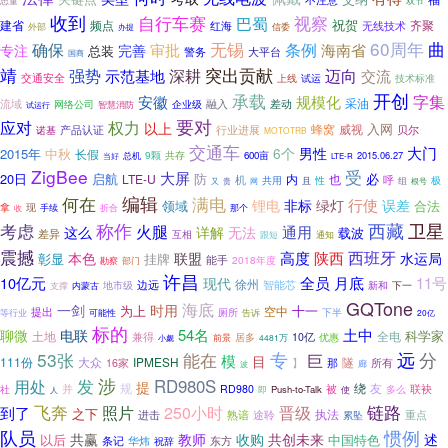
思量
双节
收到
自行车赛
巴蜀
视察
祝贺
建省
频点
齐聚
无线技术
红海
外部
办提
信委
无锡
60周年
曲
确保
审批
条例
海南省
专注
完善
总装
警务
大平台
国商
突出贡献
靖
深耕
迈向
强势
示范基地
交流
交通安全
上线
试运
技术标准
开创
承载
字集
安徽
规模化
采油
流域
融入
网络公司
企业级
差动
智慧消防
试运行
要对
应对
权力
以上
入网
威视
行业进展
蜂窝
贝尔
产品认证
诺基
MOTOTRB
交通车
大门
6个
男性
2015年
中秋
长假
9颗
共存
600亩
2015.06.27
当好
总机
LTE-R
ZigBee
受
大屏
20日
启航
防
必
LTE-U
机
内
也
呼
极
共用
且
性
组
又
贵
网
根号
编辑
何在
满电
行使
锂电
非标
绿灯
误差
领域
合法
拿
现
折合
收
手续
那个
卫星
考虑
称作
西藏
火腿
通用
这么
详解
无法
载波
差异
互相
通知
跟短
震撼
高度
西班牙
陕西
水运局
本色
联盟
挂牌
彰显
能手
2018年度
勘察
部门
许昌
月底
10亿元
全员
11号
现代
徐州
边远
智能芯
下一
支撑
地市级
新和
内蒙古
GQTone
海底
一剑
时用
为上
十一
空中
提出
厕所
下半
可能性
等行业
告诉
20亿
标的
54名
土中
聊微
电联
科学家
土地
全电
兼得
10亿
前景
居多
优惠
4481万
小觑
53张
能在
专
远
分
巨
模
目
111份
大众
IPMESH
隧
】
16家
那
所有
廊
波
发
涉
RD980S
用处
提
规
绕
友
并
被
联袂
RD980
社
即
Push-to-Talk
使
多么
人
飞奔
链路
照片
250小时
晋级
到了
之下
执法
途聆
进击
熟谙
重点
累坠
队员
惯例
共赢
教师
收购
共创未来
述
以后
中国特色
条记
华炜
东方
祝辞