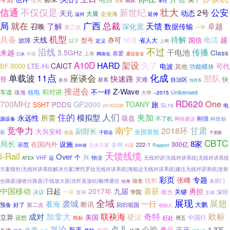
镜跟
掌控
在家
不仅仅是
壮大
信通
公安
新世纪
2号
动态
天元
大展
企业海
延伸
温州
局
就在
广西
总裁
天馈
了解
卓越
召唤
深化宽
数据传输
第三次
一平
机型
具备
待解
天线
电话
越
亦可
10月
国信
型号
故障
省人大
定义
以下
上网
不过
沿线
传播
干电池
来越
3.5GHz
Class
喜爱
外接
上有
网络化
通信安全
已来
A10D
架设
HARD
久了
CAICT
BF-8000
LTE-Hi
电波
可代
其他
功能模块
单载波
11点
座谈会
化成
部队
快速路
替
灾难
快
群系
自治区
参加
指挥系
推进会
Z-Wave
和对讲
不一样
车道
珠海
核电
--2015
Unlicensed
大华
RD620
One
700MHz
GP2000
TOANY
旅
PDDS
SSHT
电
SL16
2015CCW
人们
住的
模拟型
夹加
永远性
所需
吸盘
刚强
源设备
不了机
网络建设
科技创
竞争力
南宁
2018环
甘肃
副部长
大兴安岭
全国首批
新
任总
干部会
千里眼
CBTC
局长
8家
在国内外
设施
300亿
多网
222-1
示范
总体方案
Rapport
200座
利器
天馈线缆
i-Rail
Over
兴
个
物业
VHF
无线对讲|无线对讲系统|无线对讲系统
ATEX
运
方案报价|无线对讲系统解决方案|摩托罗拉无线对讲系统|海能达无线对讲系统|建伍无线对讲系统|发射
彩页
张峰
专题
统和
合路器|接收分路器|干线放大器|光纤直放站|畅博通信
随着
各部门
动身
中国移动
日起
喜获
2017年
九届
勇担
关键
一举
学院
敢当
深圳
决议
宣布
主动
全域
展现
展翅
袭城
一行
看海
断讯
预备
好了
回归祖国
大鹏
第二次
创始人
欧标
加拿大
联袂海
奇特
成对
硬汉
立异
美国
中国行
赶赴
设想
商标
周五
岂论
今晚
点儿
蓝牙
冬季
新手
意云
1.3万
来吧