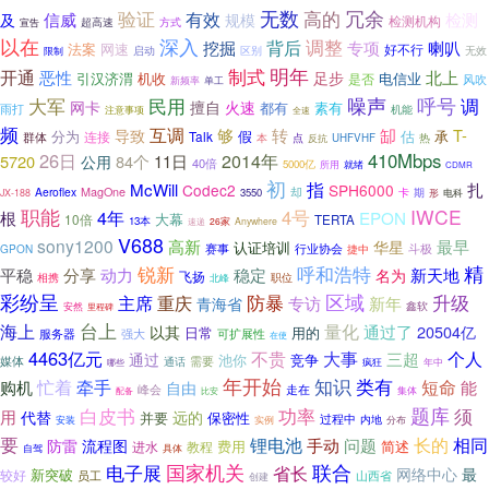
无数
冗余
验证
高的
有效
信威
检测
及
规模
检测机构
方式
超高速
宣告
以在
深入
背后
调整
专项
挖掘
喇叭
法案
网速
好不行
启动
无效
区别
限制
明年
开通
制式
北上
恶性
足步
引汉济渭
机收
电信业
是否
风吹
新频率
单工
呼号
噪声
调
大军
民用
网卡
擅自
火速
都有
素有
雨打
注意事项
机能
全速
频
互调
够
转
缷
T-
导致
分为
假
估
承
连接
Talk
群体
本
热
点
UHFVHF
反抗
26日
410Mbps
2014年
5720
84个
11日
公用
40倍
5000亿
所用
就绪
CDMR
初
指
McWill
扎
Codec2
SPH6000
Aeroflex
MagOne
却
期
3550
卡
JX-188
形
电科
职能
IWCE
4年
4号
EPON
根
大幕
10倍
TERTA
13本
速递
26家
Anywhere
V688
sony1200
高新
华星
最早
认证培训
斗极
GPON
赛事
行业协会
捷中
锐新
呼和浩特
精
平稳
分享
动力
稳定
新天地
名为
飞扬
相携
职位
北峰
彩纷呈
区域
升级
主席
防暴
重庆
专访
新年
青海省
鑫软
安然
里程碑
台上
量化
海上
通过了
20504亿
以其
日常
用的
服务器
可扩展性
强大
在使
4463亿元
不贵
大事
三超
个人
通过
池你
竞争
媒体
通话
需要
年中
疯狂
哪些
年开始
知识
类有
忙着
牵手
短命
能
购机
自由
峰会
走在
配备
集体
比安
题库
功率
须
白皮书
用
代替
远的
并要
保密性
过程中
安装
内地
实例
分布
要
锂电池
问题
长的
相同
手动
防雷
流程图
费用
简述
进水
教程
自驾
具体
国家机关
联合
电子展
省长
网络中心
最
新突破
较好
员工
山西省
创建