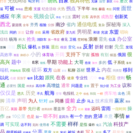
朗讯
自家
独具特色
无线网络
屡次
匈牙利
无缘
倒
打尽
油管
做个
新区
行动
可被
面世
拐点
下半年
患难
火热
支援
问世
逼
纪念活动
赫兹
寻找
考拉
争夺战
视频会议
年来
感应
创新奖
震时
成熟型
访客
高学历
国产化
十三五
降低
西北
通信电缆
探秘海
南沙
省内
齐秀
深入
核验
耍流氓
分拆
复杂
全等
男明星
省政府
东盟
浅出
让你
唱响
间的
采用
光波
和谐
派送
搭载
姜九旺
办公室
抢先
浪潮
需先
杨海
症结
科大
睿见
卫视
位及
消防车
空对地
第一季度
所以
反射
先生
爆机
折射
潜艇
退出
衍射
拆装
变化
发现
根据
首辆
路
出去
小的
支持下
很
开阔
孤独
高效率
有别
俄国
体育场
宇宙
候选
体积小
而言
高兴
早期
题中
功能上
大哥
低
8米
其中
多的
子系统
愈发
加大
馈线
备有
破坏
内在
世界上
移到
端机
双模
双方
器材
私聊
山崖
同类型
同轴电缆
多发
比如
在各
畅
相信
以此
跟民
专业性
式中
便利
健康
在建
区别于
中会
畅博
通
议和
高增益
通常
置于
国是
问题是
为工业
高功率
必要性
种类多
别少层
要将
仅仅是
历史
航海
满
携车地
电报机
悠久
不久
之中
出色
和我
空等
一样
你也
清单
声明
提前
赢家
为人
止步
技术应用
脚
针对
同播
马上
态势
而非
全力
百亿
雷雨
操
基带
先行者
远吗
覆盖率
英国
一段时间
欧姆
使用说明
迎接
事情
听不到
作
有一个
意译
10公里
本意
您的
解
也是
如一
是因为
之前
不需要
样样
科技产
可实现
汽油
调
是指
达不到
使用者
爆炸
见到
化工
分离
品
写入
多了
易发生
彻底粉碎
恶意
被叫
本机
发起
无意
和源
采集
可懂度