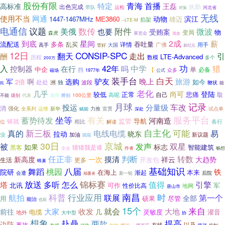
股份有限
特定
青海
首播
高标准
王磊
执勤
出色完成
带队
运检
河北省
对策
无线
使用不当
网通
动物
滨江
1447-1467MHz
ME3860
雄迈
掐架
--LTE-M
电通信
数传
附件
议题
微波
美俄
也要
受贿案
物
变局
森虎
展览会
混血
到底
2成
星间
薪
流配送
多条
吞吐量
乱买
详情
广佛
用手
高手
管好
大国
新纪元
12日
CONSIP-SPC
翻天
走出
引
酬
LTE-Advanced
历程
数模
多个
200万
42年
中学
功
入
控制器
猎
在行
吗
中企
单
必备
【
挡
众多
磁场
1977年
公式
装手台
白天
驴友
晚上
旅游
军
啊
选购
2倍
处处
如今
独
波段
洲
鞭状
民
能
老化
几乎
登陆
尚可
较低
正常
悲痛
取
高呢
自己
100公里
级别
不能
代表
发挥
辨别
记录
月球
车改
投运
分量级
消
强化
新华
力推
宣贯
试点单
全系列
运维
深处
赋能
坐等
服务平台
蓄势待发
有关
河南造
监管
导航
铸就
各行
位
相比
解读
自主化
新三板
电线电缆
可能
真的
易
拉动
晓东
业
加油
新议题
回应
30日
京城
被
发声
双星
如果
标志
黑客
猜猜我是谁
智能建筑
全会
作者
畅想
判断
转数
任正非
摸清
一次
祥云
大趋势
新高度
开发包
生活
更多
蜂巢
基础知识
八届
舞蹈
桃园
铁
院研
在海上
本来
渐起
后院
会遭
新一轮
颠覆者
放送
锦标赛
多听
怎么
值得
引擎
塔
北讯
可作
军
性价比高
地网
唐山市
科普
行业应用
南昌
时
航拍
联展
第一个
全部
用
硕果
尽管
能治
也应
15个
就会
来自
前往
大家
收发
大地
电缆
灵敏度
几
灌音
地外
大中型
协
想象
提高
赴鼎
两款
边防
事故
以及
有线