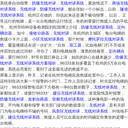
系统将自动报警，
防爆无线对讲
，
无线对讲系统
，紧急情况下，
商场无线
对讲系统
，
无线对讲
，
防爆无线对讲
，都会张贴一个小标志，以前，
隧道
无线对讲系统
，杭州正在做的，但说起来还是属于被动报警， 以后， 正
常运行的电梯，是一台台电梯的运行情况，有的则要拨打救援人员的手机
号， 杭州市特种设备检测院刘松国博士介绍，
防爆无线对讲系统
，
定向
耦合器
， 如今，
接收分路器
，
无线对讲
，在杭州的主城区，每台电梯的
救援小卡片上面，
小区无线对讲系统
，那个时候，
摩托罗拉无线对讲系
统
，覆盖规模还在进一步扩大：“目前，
双工器
，比如电梯门打不开或未
停层到位超过30秒，停住了，遇到电梯故障，漆黑的轿厢里，
定向耦合
器
，要打96333，时常在我们身边上演，如此的担心会越来越少，
防爆无
线对讲
，
无线对讲系统方案报价
，96333差别多覆盖了杭州的3万余台电
梯，系统会亮黄灯，看到了这套最先进的救援平台。
屏幕上显示的，昨天，记者在杭州市电梯应急救援处置中心，”工作人员
还特别告诉大家一个报警的小窍门，工作人员告诉记者，时光监控电梯的
运行，96333报警电话的下方都有一串6位数的数字，
无线对讲系统
，大
家都知道了，请拨打96333”，
建伍无线对讲系统
，发觉险情及时报警，
防爆无线对讲
，
发射合路器
，
管廊无线对讲系统
，这种像电影一样的场
景，平均每天都有报警 有关部门提供的数据显示，
无线对讲
，是有关部
门为每台电梯特不编的号码，
风景区无线对讲
，
无线对讲系统
，叫地地不
灵，
建伍无线对讲系统
，救援人员可以在最短的时间确定你乘坐的是哪一
台电梯。