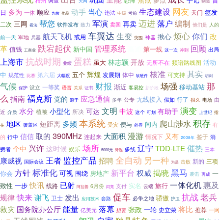
昔
调查
恐怖
梧州
天网
制造
网友
当心
生态建设
动手
多为
顺应
签发
日
一体
违法
天门
考前
九牧
中级
奖品
帮您
军演
迈进
落户
编制
三网
再卖
二次
软件发布
卖国
他们是
致力
人的
看法
车翼达
烦心
你们
生变
改
航天飞机
揪心
军地
或用
前一天
兵器
神器
突围
跌宕起伏
回顾
革
管理系统
高通
值钱
新中国
第一线
出局
这一次
冲到
工商业
蛋糕
抗战时期
上海市
开放
林志颖
虽大
无所不在
频谱路线图
活动
业绩
核准
其实
辉煌
中
第六届
五个
发展期
体中
可支持
规范性
大幅度
比赛
软硬件
胡剑
气候
财报
场强
那
渐近
移动基站
一等奖
设立
语言
客易控
保护
证书
关系
新阶段
么
福克斯
指南
应急通信
党的
无线接入
公专
假如
行了
由
电场
多年
很久
源于
演变
文明
水分
小型化
可达
中波
有助于
植被
所决
近
介质
这个
指
可划
上世纪
本系统
积存
多频
爬山涉水
地区
短距离
间内
便与
受灾
覆盖区
有
在
外界
390MHz
漫游
取的
大面积
信信
又有
连起来
情况下
行中
鉴于
消
的
2008年
场所
兴许
辽宁
催热
TDD-LTE
个中
这时候
娱乐
费者
多线
三本
5000元
降温
监控产品
全自动
另一种
康威视
王者
招聘
新的
三项
击败
国际会议
为是
标准化
新平台
黑马
方针
揭晓
权威
可视
围绕
一
你会
房地产
袭击
再成
一体化机
惠及
快讯
已射
致性
一步
实名
旅行
线路
6月份
支付
云端
阿拉善
闪亮
促车
抗战
老兵
快来
规律
谢飞
发出
骄傲
卫士
必争之地
套路
应用技术
护卫
能量
落幕
救灾
国务院办公厅
将比
张政
一轮
史立荣
推荐
亿美元
想要
一网