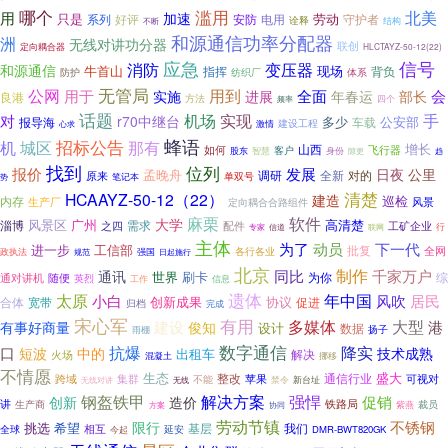
哪个
滥用
北美
用
加速
劳动
只是
安防
电用
系列
好评
守护者
诠释
结构
不断
和源通信功率分配器
洲
无线对讲功分器
联创
定向耦合器
HLCTAYZ-50-12(22)
应急
信号
消防
变压器
和源通信
牛首山
现场
指挥
背负
防护
纺织厂
体系
无管局
公网
用到
用于
全面
年春运
会
实施
进展
部长
良港
方法
四个
频率
话题
机场
实现
手
对
r70中继台
多少
公安部
报导海
车载
建设工程
心求
激情
蜂语
招标公告
那有
机
城区
增长
山西
如何
客户
飞行器
智慧
股东
身份
隙更
趋
找到
位列
报价
发展
日夜
公里
孟晚舟
全新
对的
调研
原来
单双号
笔记本
势
清楚
HCAAYZ-50-12（22）
建造
巡检
内存
风景
生产厂
定向耦合合路组件
软件
麻栗
大学
风景区
广州
高清楚
淄博
需求
之四
配件
工矿企业
专家
行
信道
联网
主体
为了
动员
下一代
工信部
进一步
批复
各行各业
全网
政执法
强国
规范
日起施行
北京
制作
同比
千家万户
通讯
世界
刷卡
综
随便
为你
通对讲机
英烈
工作
信息
遗体
年中国
太原
居民
小白
风吹
创新成果
合体
宽带
协议
促进
归档
完成
宋心军
有用
大型
多媒体
建设
港
有事好商量
俊知
设计
数据
扬子
雨棚
数字通信
抗爆
降实
口
短波
中的
技术成熟
出租车
火场
解决
混凝土
挪移
不情愿
生态
盛大
整改
通信行业
跨域
集群
苹果
可视对
不能
禁令
新台址
无线对讲
无线
钢盔铁甲
解决方案
强悍
创新
促销
造价
铁路局
讲
裁员
生产商
紫燕
协同
方案
劳动节镇
不锈钢
限行
希望
挑选
基层
我们
相互
全球
延安
DMR-BWT820GK
今起