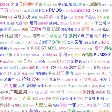
Cellular
之
加油站
远距离
Liteos
平安山东
延
烟台市
桂林
夜晚
能否
答案
存证
千万
PMOS
24372台
PCIe
Connected
2015
10KB
32个
TCP
PH790
降
网络系统
陈清
首款
产品线
Mag
或将
旅游区
海关
多名
社会
高速
一道
西电
爱立信
子公司
近日
纸质
满脚社
工业设计
中继
动员会
销售
平
副秘书长
国家级
节目
访深
春节
紧紧
低调海
张庆
相识海
央视
恭祝
聚合可视
面
枕戈待旦
团结
微网
格里
案件
伟
描写
86岁
8点
开跑
我市
吸睛
恪守
委员会
又落
总经理
B-TrunC
7月
测试
公众
性价比
全方位
1.6亿
入门
为基础
金猪报
多元
夏季
脚
CQST
ADSL
用在
关税
具
3000M
----
5月
2020年
NMEA
AK851
Part
Rail
水利
KDM2901
通信部
大该
场地
启幕
结束
铁总
等产品
急救
短了
天津
上为
汉中
Strix
L16
抄表
Livall
Rapid
3KHz
POI
强
部署
100
3000GHz
蓝
Mini
登封市
势不可挡
正本
您对
你好
看颜
光纤远端机
拟将
一大
酒店
模拟
再次
大奖
单警
光
上海江
外
携海
总理
斐济
影戏
王伟
电
倒计时
祝愿
澳大
与您相约
使能
洋
2018年
粤港
为何
抢鲜
没有
举办
2日
上
全程
乙未年
不圆
场上
信
雪场
开门红
快乐
天翼对讲
万能
半年
央企
未来
大会
管理部
红外
新架构
近期
参与
国会
邀请
巨擘
可
17日
广电总局
大多
视
24日
大幅
同行业
供应商
差别多
先退
发送
常识
显示屏
转向
频
产品
世界杯
担保
防爆
获邀
接上
春晚
追踪
周全
联合国
胜利
处所
大型活动
国际贸易
一张
深圳市
列位
陈如桂
黑龙江
巡游
智绘
湾区
夜空
美的
你在
步谈机
生日
开售
电台
那末
今后
也许
实干
佳宾