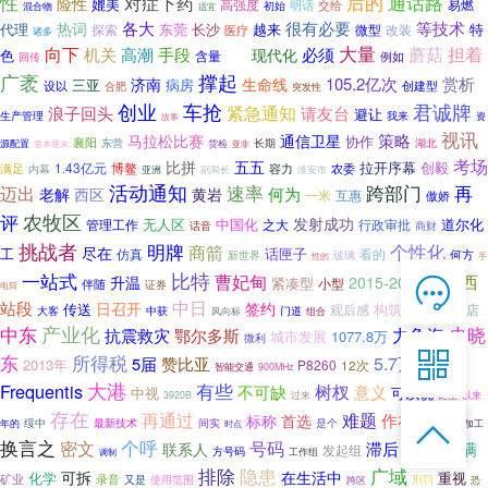
后的
通话路
性
对症下药
险性
媲美
高强度
易燃
明话
交给
初始
混合物
适宜
各大
很有必要
等技术
热词
代理
东莞
长沙
越来
特
探索
微型
改装
医疗
诸多
大量
担着
向下
机关
必须
蘑菇
高潮
手段
现代化
色
含量
例如
回传
暴发
广袤
撑起
赏析
济南
105.2亿次
生命线
三亚
病房
设以
创建型
合肥
突发性
创业
君诚牌
车抢
紧急通知
请友台
浪子回头
避让
生产管理
我来
资
故事
视讯
策略
马拉松比赛
通信卫星
协作
襄阳
东营
长期
源配置
货检
湖北
舍本逐末
亚非
考场
五五
比拼
拉开序幕
创毅
1.43亿元
博鳌
满足
内幕
容力
农委
副局长
亚洲
淮安市
活动通知
跨部门
再
速率
迈出
何为
老解
西区
黄岩
一米
互惠
傲娇
农牧区
评
发射成功
无人区
中国化
道尔化
管理工作
之大
行政审批
话音
商财
挑战者
个性化
明牌
商箭
尽在
工
话匣子
仿真
看的
玻璃
何方
新世界
手
性的
比特
一站式
海西
曹妃甸
升温

2015-2016年
紧凑型
小型
伴随
证券
电筒
在线客服
中日
站段
签约
日召开
传送
构筑
新产品
观后感
巡店
大客

中获
风向标
门道
组合
7*12 QQ在线，服务咨询
中东
产业化
力争海
史晓
抗震救灾
鄂尔多斯
1077.8万
城市发展
微利

所得税
东
5.7万
5届
赞比亚
2013年
P8260
12次
智能交通
900MHz
大港
Frequentis
有些
树杈
服务热线
不可缺
意义
中视
可以说
过来
3920B
诞生
以来

存在
再通过
难题
作在
标称
首选
是个

绥中
最新技术
间实
火电
食品加工
年的
恭候聆听，023-86382199手机直接点击
时点
高级
换言之
密文
个呼
号码
拨打
滞后
可满
联系人
发起组
方号码
工作组
调制
排除
隐患
广域
在生活中
可拆
重视
化学
矿业
录音
又是
使用范围
刑罚
恐
跨区