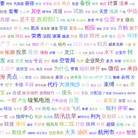
备份
计算
要
没来
获得
特点
代表团
反应
场合
有系统
先进
研究
拜年
争先
计划
试验
清退
中信
套餐
其使
浅谈
天罡
衍生
怎么样
携号转
芯片
广电
举行时
争相
政府部门
位置
是不是
共探
做出
申请
开支
发觉
共制
地下室
增长点
怎么样办
相应
方舱
单元
荣获
旗下
凯乐
直击
隧道
信息化厅
发改委
变脸
智造
拥抱
获批
民族
郑州
环球
荣膺
法院
谢幕
重磅
战争
阿拉
贩卖
多模
阿里
重办
自带
业务
将来
产于
职员
白云
再小
杨杰
威泰克斯
全
增压
一点
一波
坚忍不拔
折腾
满的
你是
余名
转
投票
喜欢
拓朋
龙江
水下
强劲
网
公安厅
武警
十年
一位
捷思
大唐
大灾难
发
空管局
兮云
企业简介
共进
决定
首例
多方
对射
西南
报警系统
7亿元
责任
为什么
微信
来自
元器件
睁开
组织
值班室
带有
相关
座机
郑祖辉
赛特
携手
亮点
海
从何
兼容
效率高
万元
万
荣登
国际标准
DS-6210PDT
翻番
优化
头显
扩容
束缚
代行
大浪淘沙
带
卡你
不得
对于
步伐
个
布局
修改
携号转网
概念
延长
接头
宽
合成
娱乐场所
使用技巧
分配器
车队
好呢
weme
广东省
China2015
缴费
下游
镍氢电池
台需
一部
避雷器
便携式
产生
户外运动
放置
小心
4G--
激活
比
评审
多久
顺利
飞机
螺旋
耗电
什么型
交替
角逐
服务业
惊艳
的
等于零
两台
确认
防汛抗旱
双创双
列为
指挥中心
一套
初步
玉林
处置
人防
新进展
8872万元
投
联接
播报
铁二院
行政
路网
特斯
超级
运
顺风耳
实地
开辟者
用
最佳
扩建
大关
油区
杭州市
智慧
新技术
行
信息系统
许昌市
微波通信
情况
调研组
副主任