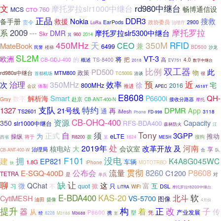
文
rd980中继台
摩托罗拉slr1000中继台
畅博通信设
760
MCS
CTO
正品
DDR3
Nokia
搜救
备手册
救援
责令
政协委员
EarPods
2900
LoRa
治理厅
2009
摩托罗拉
系
---
摩托罗拉slr5300中继台
DMR
Skr
960
2014
其
450MHz
350M
RFID
天
CEO
兼
MateBook
6499
BD500
民警
楼梯
沙龙
SL2M
欧洲
VT-3
将
把
的
TS-8400
高
CB-GDJ-400
概述
4.0
2018
EV751
数字中继台
双工器
比例
PD500
此
物
政策
MTM800
rd980s中继台
TC500S
很
首都机场
洽谈
预
治理
近
350MHz
效率
次
宅
徐
800MHz
2016
推进
会议
体制
APEC
A518T
E8608
解析海
QH-
Smart
P6600i
数字
赴京
Gray
CB-ANT-400-N
接收分路器
摩托
支队
特约
1327
21号线
DPMR
再
App
通
TS2601
iMesh
3118
FD-998
Phone
资源
CB-OHQ-400
Capacity
350
RFS-BDA400
slr1000中继台
森林防火
江
Tony
正式
自
须
3GPP
为
推动
操纵
eLTE
搜狗
将于
R8200
拨
某
西省
1624
MESH
处
2019年
改革开放
河南
会议室
及
核电站
大
享
治理局
CB-ANT-400-W
合
队
F101
没电
拥
建
K4A8G045WC
EP821
车辆
1.8G
iPhone
MOTOTRBO
快
公布会
贯彻
8260
P8608
流量
E-SGQ-400D
C1200
TETRA
是
对
单兵
聊
缺
让
这
微
QChat
富
掀
互
习
不
quot
只
DSL
WiFi
LiTRA
摩托罗拉r8200中继台
E-BDA400
软
KAS-20
北斗
CytiMESH
VS-5700
图像
油田
摄像
4月份
提升
构
改
子
器
着
正
传
从
P8600
型
凭
产业发展
携
经
8228
M3188
M3688
至