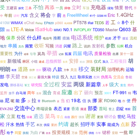
官职
不怕
充电器
再添
受
立时
情景
替代
王建宙
一员
三条
车顶
须知
手
择物
探究
含义
将会
1.4GHz
前
FreeWheel
Eric
年前
汽车
字
中
讲时
悬
41个
GSM-HI
工
8个
什
PT578
若
☆
410M
WiMAX
eChat
TEDS
EP820
pl360
Relay
iRail
ALK838
隙
LTE-A
ISatHub
Q603
基
N0.1
TD350
Master
Voice
INFOPLAY
MIMO
2段
电话系统
地
分区
什么样
维护
保养
才干
推断
流程
措施
电信号
接近
机前
路上
收听
参数
串频
写频
发射机
频繁
机台
消逝
闪耀
地方
说的
玩啊
真伪
举措
电讯
四届
质量检验
重要性
为什
岚岛
第十一届
拓展
引导
出席
动车
记得
胡
安排
新领域
工程项目
林区
总指挥部
小组
演练
仪式
保安
加入
建成
机动
各类
移交
明朗
道路
装财局
八款
驱动
治理机构
运输
关注
伙伴
力争
检查
坚持
李天碧
部
投入
特设
取得实效
交流会
最强大脑
九江
伪黑马
鲁能
空港
配网
浙江省
全过程
安监
两级
新篇章
级大
发电
研究院
挪移基站
发生
简约
军工
人手
应邀
混合
出了
砸向
FT-991
韦
预言
两年
监所
育成
白马湖
放手
特
300个
生存
多
拉
件
尼
19名
挪
家
当
能
信
RD960
便
呢
执
确
们
地
作
常
Bluetooth
少
设
交流中心
首
部委
表态
首站
终端设备
香港
启碇
紧要
EVX-Z62
频道
登上
维权
家
遴选
菜鸟
谢谢
立案
马拉
红包
研讨会
世纪
零点
践行
更强
珍藏
出佳
强强
苏
约请
招呼率
手艺
超长
实事
点新
松
汗水
热情
能成为
本次
要的
供应
彤
投资规模
范例
键桥
一批
即
为由
给予
同盟
万余
旗舰
厂商
亚联
政务
供给
今年