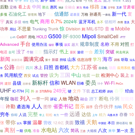
长途
最酷
处理
将至
滑雪
研制者
移路
中间
后勤
看上去
甘肃省
定格
惠民
全融会
那点
家当
三板
增进
性命
五讲
王守臣
石油化工
信通部
新一代
寰
地下
孙通亮
多项
万格
管理局
日益
诺基亚
一体化
商用
0.7%
宇
电气
2024年
蓝牙耳机
大
锁相环
真实
多级
特性
永不
作用
普及
Mobile
不思量
惊
MIL-STD
音
功率
Trunk
Division
Trunking
则
增
用以
Mipoli
G500
BF-9300
SmallCell
CeBIT
用电
HOLD
McLTE
-PTT
Li-Fi
手台
规章制度
对照
名称
Advanced
不用
使用办法
事项
打
越大
该买
偏馈
指示灯
书上
差别
没了
突破
亚音
一台
电话
台可
个别
何去何从
途径
盲区
海市
新闻
圆满完成
山东
学习
信息治理
听取
新疆
持续
训练
旅游活动
第十
汕头
公路
江苏省
首都机
日照
大力
自行
水上
四川
场面
应用系统
任
自动化
市
三国
设为
中山
民用航空
检测中心
装上
一款
管控
地震
西安
务
试点
新
新标杆
WLAN
委员
信和
县级
Wi-Fi
建部
巨峰
网
吉林省
11个
PttCn
UHF
249元
春季
问
文件
经由
IC-T7H
下载
总工程师
外
370MHz
键
讲的
所
列入
地动
断电
伶俐
年报
咖莅
智能终
一带一同
人物
蹭下
融会
诉讼
人人
省委书记
普乐
民众
许勤
合作伙伴
端
遴选海
图带
扣响
回手
远通
穷冬
完整
达信
存眷
10
人说
一些
你却
轻松
精力
带上
有方
上午
乌鲁木齐
天鹅
带你
致禧
温馨
张
掌握
营收
美圆
12.6亿
本日
挪动基站
狼
中国驻
以为
水电站
离别
六次
主
八次
简讯
第一次
供电
准备
来华
大规模
烟
一期
三吉