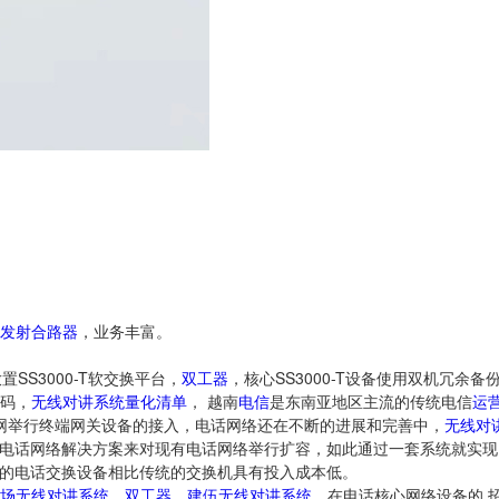
发射合路器
，业务丰富。
SS3000-T软交换平台，
双工器
，核心SS3000-T设备使用双机冗余
码，
无线对讲系统量化清单
， 越南
电信
是东南亚地区主流的传统电信
运
专网举行终端网关设备的接入，电话网络还在不断的进展和完善中，
无线对
的电话网络解决方案来对现有电话网络举行扩容，如此通过一套系统就实
心的电话交换设备相比传统的交换机具有投入成本低。
场无线对讲系统
，
双工器
，
建伍无线对讲系统
，在电话核心网络设备的 招