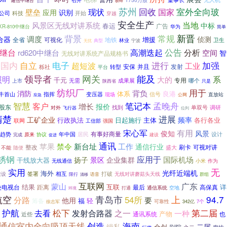
召开
建伍中继台
极蜂
苏州
回收
国家
室外全向玻
壁垒
现状
应用
识别
公司
科技
开始
穿越
安全生产
风景区无线对讲系统
当地
中标
春运
广告
华为
KR-810中继台
简单
新晋
背景
常规
调度
合器
侦测
全省
可视化
地铁
增援
卫生
林业
无忧
典型
宁波
高潮迭起
公告
继台
分析
空间
rd620中继台
智
无线对讲系统产品规格书
国内
自立
进行
电子
加强
超短波
工业
安保
并且
栎社
转型
发射
平台
能及
领导者
网关
照明
系
大的
千元
专用
成果展
哪个
无需
上市
陕西省
只是
纺织厂
用于
背负
消防
体系
良港
牛首山
指挥
变压器
信号
现场
公网
直放站
应急
孟晚舟
智慧
笔记本
客户
增长
报价
股东
单双号
对外
找到
调研
飞行器
位列
清楚
进展
工矿企业
频率
行政执法
日起施行
主体
各行各业
联网
强国
工信部
宋心军
有用
俊知
风景
有事好商量
年中国
居民
趋势
协议
设计
完成
原来
建设
促进
通讯
禁令
苹果
新台址
工作
通信行业
刷卡
可视对讲
整改
盛大
不能
随便
锈钢
应用于
扬子
景区
国际机场
企业集群
干线放大器
无线通信
小米
作为
无
实用
光纤近端机
海外
签署
相互
打破
建设
语音
无线对讲蘑菇头天线
限行
群组
清移
互联网
广东
蒙山
结果
互联
详
央电视台
距离
最后
高保真
空地
通信系统
环境
打通
航空
青岛市
54所
上
94.7
分路
要
他用
轻
筹备
福
可靠性
徐志军
7个
342亿
松下
第二届
护航
发射合路器
去看
之一
一种
产物
也
通讯系统
近些
通信室内全向吸顶天线
创造
海南
缉私
二届
全创