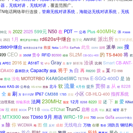
合器
，
无线对讲
，
无线对讲
，覆盖范围广。
PSTN电话网络举行连接，
管廊无线对讲系统
，
海能达无线对讲系统
，
无线
400MHz
599元
N50
2025
PDT
2022
在
Plus
一
体
公布
海
499元
P3688
rd620s中继台
派出所
1月
AWIRE
数字对讲机
25日
数字化
完
摩托罗拉中继台
搜
派单
rd980中继台
此生
救援
LoRa
EarPods
说明
2900
Nokia
畅博通信设备手册
DDR3
的
将
CEO
499
SL2M
责令
TS-8400
RFID
350M
BD500
把
兼
CB-GDJ-400
楼梯
Gray
洽谈
2016
Smart
CB-ANT-
近
A518T
比例
APEC
解析海
宅
预
高
数字
VT-3
将于
自
Capacity
某
再
拨
BDA400
森林防火
操纵
为
FD-998
R8200
须
E-SGQ-400D
K4A8G045WC
MOTOTRBO
是
没电
治
ne
TETRA
推动
流量
贯彻
从
软
8228
北斗
提升
KAS-20
公布会
4月份
器
A400
VS-5700
图像
经
全
刷
小区
指挥系统
构
IP67
CM388
CB-HLQ-400
最
方
1785
5111UV
质疑
230MHz
法网
下
爱
12月
还
8220
迎
治理系统
传输系统
新
KiNet
8268
颁发
P118
TrunC
核
CTChat
启用
公共
城管
基于
CW
IEEE
BOOK
100Gb
真正
可以
9月
或
MTX900
WRC-19
用语
TD950
GoTa
9000
700
310
slr5300中继台
SHOW
除
你
但
无线电台
图
钢结构
WCDMA
万物
消防员
在哪
成都
0
反对
售价
第
梅
首个
所持
OIP
即时
展会
警用
电梯
董事长
无人机
1750万股