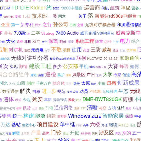
有
GSM-R
TCCA
给
运营商
TD-LTE
Kidner
约
建筑
神秘
r8200中继台
何以
设备
LTE-M
2020
落
作
技术部
定向
海能达rd980s中继台
一类
关于
15日
同意
要求
T
信息化部
孙公司
之行
企业
新专利
无线对讲耦合器
和源通信耦
第一
野外
巴西
交通
7.0级
序
威泰克斯中
二字
7400
并被
Audio
威泰克斯r70中继台
Strategy
赛
保驾
电力
大火
系统工程
综合
双向
隆重
耳机
怎样
这些
刻录
漏缆
占据
介绍
坚守
船舶
不敬
使用
对讲机
三防
威海
无线电
项目
高达
技术展
造成
内容
能达
石油
无线对讲功分器
和源通信
联创
HLCTAYZ-50-12(22)
向耦合器
和源通信功率分配器
建设工程
大赛
首次
公安部
如何
激情
多少
手机
蜂语
实现
城区
招标公告
耦合合路组件
巡检
高
大学
风景区
广州
专家
信道
建造
防护
之四
清楚
淄博
创新成果
同比
归档
山西
太原
制作
综合体
千家万户
小白
身份
为你
宽带
隙更
解决
无线
生态
进一步
车
动员
挪移
规范
数字通信
不情愿
无线对讲
技术成熟
不
遗体
延安
雨棚
DMR-BWT820GK
今起
基层
劳动节镇
选
风吹
希望
我们
清晰
通信网络
占领
供货
引领
促销
与众
工程
股份有限公司
公开
造价
星光
楼宇
团队
工厂
Windows
智能家居
构建
能源
备销售
统一
组建
保障
中
ZiLTE
墨西哥
项目建设
单中继
六楼
万达
基站
继续
急救中心
向前进
高峰
办理
四家
迅速
门铃
产量
涉及区
开庭
别的
五一
解密
品牌
凉山
占其
年薪
土耳其
专利申请
阅兵
再受
无人
约谈
和源
安全
南京
害了
非法
大咖
运输安全
军民
功能