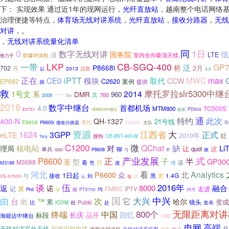
下： 实现效果 通过近1年的现网运行，
光纤直放站
，越南整个电话网络
治理便捷等特点，
体育场无线对讲系统
，
光纤直放站
，
接收分路器
，
无线
对讲
，。
，
无线对讲系统量化清单
0
同
1日
数字无线对讲
信
国务院
LTE
没
室内全向吸顶天线
防爆对讲机
致力于
LKP
CB-SGQ-400
一带
GP7
泛
P8668i
桥
2月
702
等
2013
汉胜
以
3.0
iPTT
max
正在
CE0
MWC
模块
取代
CCW
EP682
C2620
案例
就
提供
救
---
摩托罗拉slr5300中继
2014
1号文
系
DMR
960
760
其
2009
Skr
2018
数字中继台
首都机场
4.0
TC500S
MTM800
rd980s中继台
政策
PD500
EV751
通
特约
此次
400-N
QH-1327
21号线
E8608
i
P6600i
摩托
接收分路器
TS2601
支队
资源
大
1624
江西省
3GPP
正式
eLTE
处
2019年
搜狗
CB-ANT-400-W
Tony
微
C1200
缺
QChat
核电站
对
Li
理局
让
这
单兵
聊
quot
P8608
掀
习
8260
不
正
产业发展
式
P8600
半
子
GP30
型
至
M3688
只
该
着
凭
M3188
改
传
河北
看
Analytics
北
P6600
众
1日起
接收
更
1.4G
与
黑
到
VS-5700H
值
冰
认
伍
谈
2016年
返
8000
融合
诺
记
FMRC
走进
冀
IPTV
均
Phil
级
PTX700
州市
省
国
中兴
由
次
大兴
它
台
敢
™
哈尔
累
变成
镜头
比
祝
Public
ICOM
赴
发布
无限距离对讲
终端
800个
中国
长庆
回忆
标段
品开
海能达中继台
13级
高端
电网
无线对讲室外天线
射频同轴电缆
只