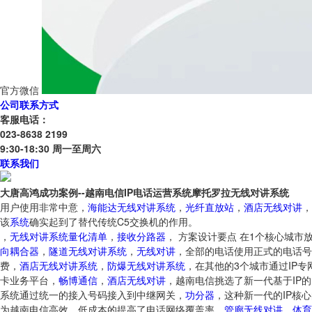
官方微信
公司联系方式
客服电话：
023-8638 2199
9:30-18:30 周一至周六
联系我们
大唐高鸿成功案例--越南电信IP电话运营系统摩托罗拉无线对讲系统
用户使用非常中意，
海能达无线对讲系统
，
光纤直放站
，
酒店无线对讲
，
该
系统
确实起到了替代传统C5交换机的作用。
，
无线对讲系统量化清单
，
接收分路器
， 方案设计要点 在1个核心城市放置
向耦合器
，
隧道无线对讲系统
，
无线对讲
，全部的电话使用正式的电话号
费，
酒店无线对讲系统
，
防爆无线对讲系统
，在其他的3个城市通过IP
卡业务平台，
畅博通信
，
酒店无线对讲
，越南电信挑选了新一代基于IP
系统通过统一的接入号码接入到中继网关，
功分器
，这种新一代的IP核
为越南电信高效、低成本的提高了电话网络覆盖率，
管廊无线对讲
，
体育