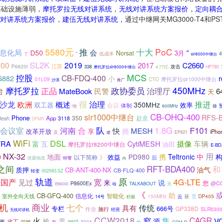
基础设施薄弱，
摩托罗拉无线对讲系统
，
无线对讲系统方案报价
，
定向耦
对讲系统方案报价
，
建伍无线对讲系统
，通过中继网关MG3000-T4和
5580元
PoC
推
十大
息化局
“
会
D50
3月
Norsat
低成本
了
”
slr8000中继台
SL2K
00
2019
2017
C2660
江苏
P6620i
338
攻击
摩托罗拉slr8000中继台
4.77亿
HP780
控股
MCS
CB-FDQ-400
G882
小
01L09
摩托罗拉slr1000中继台
CTO
沙漠
推广
摩托罗拉
政协委员
450MHz
台
治理厅
正品
6
MateBook
民警
天
很
治理
沙龙
推进
欧洲
概述
350MHz
效率
双工器
会议
体制
物
800MHz
徐
CB-OHQ-400
slr1000中继台
RFS-
Phone
350
赴京
App
Mesh
3118
DPMR
队
1.8G
F101
会议室
河南
合
快
MESH
拥
改革开放
享
iPho
及
建
EP821
WiFi
DSL
摄像
TRA
CytiMESH
车辆
富
互
油田
摩托罗拉r8200中继台
E-BD
NX-32
用
0
地面
PD980
携
Teltronic
中
效益
》
以下简称
后
泄露电缆
特警
向
之间
RFT-BDA400
和
油气
质押
CB-ANT-400-NX
CB-FLQ-400
转变
002583.SZ
轨道
原
宽
4G-LTE
国产
见过
来
说
您
P8600Ex
@C
TALKABOUT
元
E8600i
啦
《
助
CB-GFQ-400
信息化
室外全向天线
智能化
150MHz
获
雪
DP405
云
14号
积极
机
商业
七个
传统
具有
专栏
666号
GP338D
施行
作业
SLR530
经营
无线对讲机
CCW2018
窄
CAGR
火
集
抢
事
V
源
省工
要
国网
22日