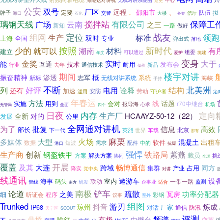
海能达对讲机
无线对讲系统图
巡更
中心
公安
双号
厂区
远程
邵阳市
、
定要
队伍
牌子
拟
交警
。
信厅
大楼
海口
石化
备案
璃钢天线
广场
搅拌站
有限公司
保障工
云南
之三
新知
一路
做好
战友
定位
优势
领跑
组网
生产
标准
双时
全国
专业
上海
弹出式
落地
新时代
按照
少的
就可以
湖南
材料
有
建立
可以通过
组委
爱护
统建
年度
变身
大于
金奖
实时
能
技术
耐用
发布会
互通
行业
去年
新品
通信技术
低价
期间
楼宇对讲
概
振奋精神
渗透
志军
系统
无线对讲系统
海峡
新标
手持
不断
北美洲
列
好评
结构
电用
诠释
还有
加速
安防
劳动
守护者
滥用
定
年春运
方法
线
话题
实施
用到
会对
r70中继台
报导海
心求
机场
全面
无管局
四个
日夜
定向
内存
生产厂
HCAAYZ-50-12（22）
全新
对的
发展
公里
全网通对讲机
为了
信息
批复
高效
部长
北京
下一代
英烈
世界
车载
那有
麻栗
火场
多媒体
大型
混凝土
出租
软件
数据
配件
中的
短波
需求
港口
抗爆
强悍
铁路局
紫燕
生产商
创新
钢盔铁甲
裁员
解决方案
方案
挑
协同
全球
开展
覆盖
大连
畅博通信
及其
跨域
同方
集群
占用
产业
降实
党中央
对讲
线通讯
设
遨游车
海事
码头
室内
一带一路
联动
管线
企事业
监测
研发
适合
南方
南极
铲车
论道
疏散
功率分配器
之美
瓦房
细
听证会
彩钢
程序
议事
室外
组图
Trunked
游刃
抖音
炼成
琼州
IP68
厂家
对话
通信
防汛
天宁区
SCOUT
评测
频谱
鼎桥
有极
喻红
中继台
变革