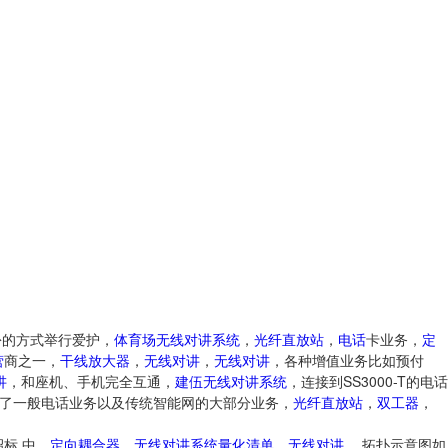
备份的方式举行爱护，
体育场无线对讲系统
，
光纤直放站
，
电话
卡业务，
定
营
商之一，
干线放大器
，
无线对讲
，
无线对讲
，各种增值业务比如预付
讲
，和座机、手机完全互通，
建伍无线对讲系统
，连接到SS3000-T的电话
现了一般电话业务以及传统智能网的大部分业务，
光纤直放站
，
双工器
，
标 中，
定向耦合器
，
无线对讲系统量化清单
，
无线对讲
， 拓扑示意图如