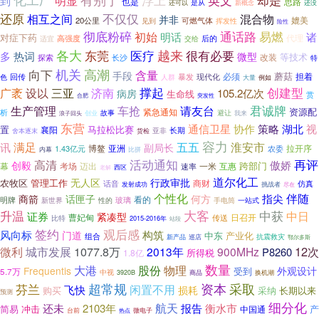
浮上
英文
明显
到
也是
思路
是从
还可以
新概念
还没
不仅仅
还原
相互之间
混合物
并非
媲美
20公里
可燃气体
见到
挥发性
险性
彻底粉碎
初始
通话路
易燃
明话
诸
对症下药
代理
高强度
后的
交给
适宜
各大
医疗
越来
很有必要
东莞
多
热词
微型
等技术
探索
改装
长沙
特
机关
向下
高潮
含量
手段
蘑菇
必须
暴发
现代化
担着
回传
色
人群
大量
例如
三亚
撑起
创建型
广袤
设以
济南
105.2亿次
病房
生命线
赏
合肥
突发性
生产管理
君诚牌
车抢
请友台
资源配
析
紧急通知
故事
避让
创业
浪子回头
我来
东营
通信卫星
协作
策略
湖北
视
置
马拉松比赛
襄阳
长期
亚非
舍本逐末
货检
容力
满足
五五
淮安市
讯
副局长
博鳌
拉开序
1.43亿元
亚洲
农委
内幕
比拼
活动通知
再评
高清
傲娇
创毅
跨部门
幕
考场
一米
互惠
迈出
速率
西区
老解
道尔化工
无人区
行政审批
农牧区
管理工作
商财
话音
仿真
发射成功
挑战者
尽在
个性化
伴随
指尖
商箭
话匣子
何方
明牌
玻璃
看的
新世界
手电筒
一站式
性的
升温
大客
中获
中日
证券
紧凑型
曹妃甸
传送
日召开
比特
2015-2016年
站段
签约
观后感
风向标
构筑
门道
中东
产业化
组合
抗震救灾
新产品
巡店
鄂尔多斯
12次
微利
城市发展
1077.8万
2013年
900MHz
P8260
所得税
1.8亿
数量
大港
股份
物理
Frequentis
外观设计
受到
5.7万
中视
3920B
商品
换机潮
超常规
芬兰
资本
采取
闲置不用
飞快
损耗
购买
长期以来
采纳
预测
细分化
航天
还未
2103年
报告
衡水市
简易
冲击
产
中国通
台前
热点
微电子