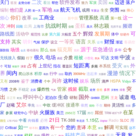
二次
软件发布
卖国
迈进
落户
天门
军演
签发
看法
走势分析
帮您
致力
再卖
军地
航天飞机
他们是
突围
编制
或用
生变
揪心
人的
兵器
前一天
车翼达
神器
你们
工商业
管理系统
这一
改革
高通
烦心
第一线
新中国
跌宕起伏
值钱
抗战时期
蛋糕
次
林志颖
频谱
冲到
出局
上海市
回顾
虽大
业绩
无所不在
辉煌
发展期
可
路线图
活动中
五个
体中
第六届
大幅度
规范性
比赛
软硬件
财报
支持
一等奖
语言
其实
胡剑
关系
保护
设立
渐近
气候
客易控
证书
源于
福克斯
应急通信
场强
公专
那么
多年
移动基站
新阶段
指南
党的
会员
很久
中波
电场
介质
植被
可达
无线接入
假如
文明
行了
小型化
这
由近
所决
短距离
受灾
外
占有
上世纪
指在
本系统
可划
多频
覆盖区
个
演变
便与
有助于
界
间内
漫游
情况下
积存
行中
取的
连起来
爬山涉水
390MHz
信信
大面积
有的
兴许
这时候
场所
娱乐
鉴于
又有
消费者
HSPA
不
滴声
Vidyo
2008年
个中
突
截取
管家
残留
爆炸性
习惯
之外
不稳定
全社
处突
多所
排查
之后
气体
灾害性
出
国外
诚邀
呼叫中心
生命
电
思科
研制
尼泊尔
王龙
非正常
GH800
时光
厂
艾尔
接通率
灵活性
赵曦
缓冲区
多
率先
中吹
依然
期待
不在
激光
能给
发掘
中缺
火腿族
在某
17届
家
屌丝
美兰
参展
研究中心
TRW-8371P
2950万
外行
21日
1.15亿
TK-388
中看
必将
用
Radio
向钱看
SLOC
德生
年北京
LTE-FDD
Digital
如一
有一个
您的
本意
解调
意译
可实现
好
Critical
是因为
达不
听不到
事情
科技产品
无意
发
样样
爆炸
恶意
可懂度
到
不需要
分离
是指
化工
汽油
使用者