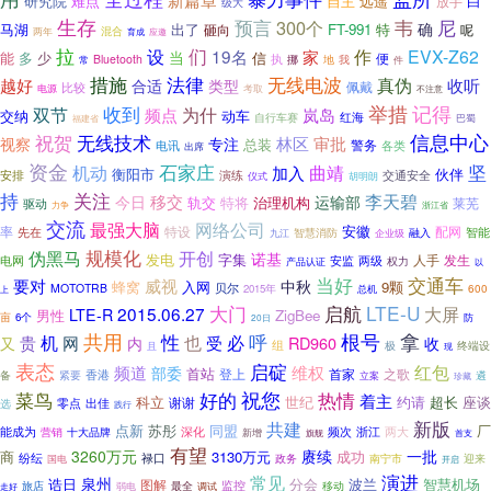
研究院
难点
自主
远遥
白
放手
级大
生存
韦
尼
预言
300个
确
马湖
出了
FT-991
特
砸向
呢
混合
两年
育成
应邀
拉
们
设
19名
家
作
EVX-Z62
当
少
信
能
多
执
便
Bluetooth
挪
我
常
地
件
法律
措施
无线电波
真伪
收听
越好
合适
类型
佩戴
比较
考取
电源
不注意
举措
记得
收到
为什
双节
岚岛
频点
交纳
动车
红海
自行车赛
巴蜀
福建省
无线技术
信息中心
祝贺
审批
林区
视察
专注
总装
警务
电讯
各类
出席
资金
坚
石家庄
机动
曲靖
加入
衡阳市
伙伴
安排
演练
交通安全
仪式
胡明朗
持
关注
移交
李天碧
今日
运输部
轨交
治理机构
特将
莱芜
驱动
力争
浙江省
交流
最强大脑
网络公司
安徽
率
特设
先在
配网
智慧消防
智能
九江
企业级
融入
规模化
开创
伪黑马
诺基
发电
字集
人手
发生
安监
电网
两级
权力
产品认证
以
交通车
当好
要对
威视
中秋
蜂窝
入网
9颗
贝尔
MOTOTRB
2015年
600
总机
上
大门
启航
LTE-U
大屏
2015.06.27
LTE-R
ZigBee
男性
亩
6个
20日
防
共用
性
呼
根号
拿
也
机
必
贵
网
受
RD960
又
内
收
组
且
极
终端设
现
表态
启碇
红包
频道
部委
维权
首站
登上
首家
之歌
香港
遴
备
紧要
立案
珍藏
好的
祝您
菜鸟
热情
着主
约请
超长
座谈
科立
谢谢
世纪
零点
出佳
选
践行
新版
共建
点新
苏彤
同盟
厂
能成为
浙江
两大
营销
深化
频次
十大品牌
新增
旗舰
首支
有望
3260万元
赓续
一批
商
3130万元
成功
禄口
纷纭
政务
国电
南宁市
迎来
开启
演进
常见
泉州
分会
波兰
智慧机场
诰日
图解
监控
旅店
最全
移动
弱电
调试
走好