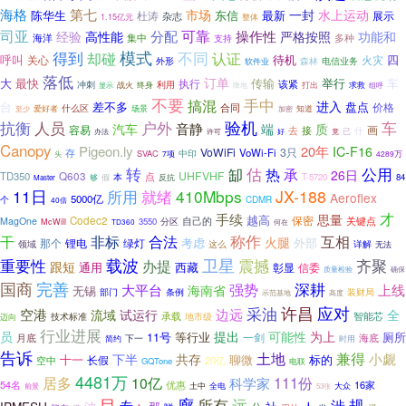
海格
第七
市场
一封
水上运动
陈华生
最新
杜涛
东信
杂志
展示
整体
1.15亿元
司亚
可靠
分配
操作性
功能和
经验
高性能
严格按照
海洋
集中
多种
支持
模式
得到
不同
却碰
认证
呼叫
待机
四
关心
火灾
森林
外形
电信业务
软件业
落低
订单
大
最快
传输
举行
车
执行
利用
该紧
冲刺
战火
终身
求救
显示
打出
降地
组呼
不要
手中
搞混
进入
台
差不多
盘点
价格
合同
什么区
至少
爱好者
场景
加密
知道
抗衡
人员
验机
车
户外
音静
汽车
端
质
容易
画
去
接
什
办法
好
已
许可
竟
Canopy
Pigeon.ly
20年
IC-F16
VoWiFi
3只
VoWi-Fi
存
SVAC
中印
7项
4289万
头
公用
转
估
热
承
缷
26日
Q603
UHFVHF
TD350
本
点
够
假
T-5720
84
反抗
Master
11日
所用
就绪
410Mbps
JX-188
Aeroflex
5000亿
CDMR
个
40倍
才
手续
思量
越高
保密
Codec2
关键点
MagOne
分区
自己的
3550
McWill
何在
TD360
合法
称作
互相
干
非标
火腿
考虑
外部
那个
锂电
绿灯
详解
领域
这么
无法
载波
卫星
重要性
震撼
齐聚
办提
跟短
西藏
通用
彰显
信委
质量检验
确保
国商
完善
深耕
强势
大平台
上线
海南省
无锡
部门
条例
装财局
示范基地
高度
许昌
应对
采油
空港
边远
全
流域
试运行
承载
智能芯
技术标准
地市级
迈向
行业进展
员
为上
提出
可能性
等行业
厕所
11号
一剑
月底
下一
海底
简约
时用
告诉
土地
兼得
小觑
下半
共存
十一
聊微
标的
长假
20亿
空中
GQTone
电联
4481万
居多
111份
10亿
科学家
54名
16家
优惠
全电
前景
土中
大众
53张
目
廊
远
规
所有
涉
专