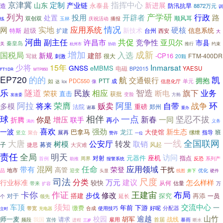
指挥中心
京津冀
定制
山东
产业链
新进展
永泰县
造
防汛抗旱
8872万元
训
产学研
列为
行政
投用
开辟者
路
处置
顺风耳
双创双
玉林
庆祝活动
播报
练
实地
应用系统
情况
网
硬核
超级
新技术
信息系统
扩建
台州
特斯
西安
大
河曲
副主任
许昌市
共促
竞争性
亚贝尔
市县
秦皇岛
关
杭州市
协助
推行
约束
增加
成新
国税局
入选
新规
建部
-CP16
很大
FTM-400DR
写就
刺激
20颗
少将
15年
Inmarsat
GNSS
eMBMS
电磁
YAESU
BP2015
FT1DR
MTP850
EP720
凯
的的
航
交通银行
拥抱
PTT
PDC550
成
如
像
信息化厅
单元
达
lcx
乐
隧道
智造
旗下
业务
民族
相应
断电
荣获
直击
获批
变脸
发改委
方舱
阿拉
荣膺
阿里
将来
战争
环
贩卖
自带
多模
重磅
法院
郑州
谢幕
重办
一点
相伴
球
坚忍不拔
增压
新春
一同
你是
折腾
联手
再小
满的
义务
喜欢
强劲
一波
新生态
巴拿马
龙江
大使馆
指导
班
聚合
展再
缧绁
竖立
赞许
一位
大唐
一线
全国联网
公安厅
转发
树模
取销
募资
风起
子
捷思
大灾难
责任
明天
全局
访问
座机
对射
元器件
指点
首例
周界
系列产
助推
反恐
报警系统
混网
任命
应用领域
带有
荣登
干扰
高管
地市
品
迎变
优化
头显
线图
井下
硬件
司法
尺度
分类
万元
建议
行业标准
怎么样样
较快
从何
估量
带来
万
扩容
卡你
作证
王建宙
布局
步伐
修改
探究
再添
对于
搭建
一员
延长
个
领先
须知
车顶
交流中心
年前
下游
一
缴费
好呢
分配器
带宽
充电器
合成
使用技巧
立时
逾越
山竹
校园
师一麦
胡军
战线
我国
请求
首届
频段
宣传
雇用
暴雨
进程
三岁
断水