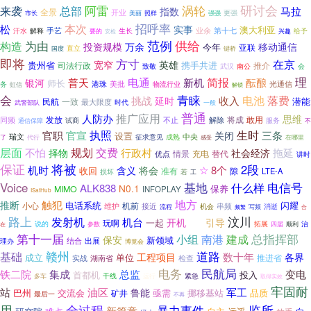
阿雷
涡轮
研讨会
来袭
总部
指数
马拉
全景
开业
更强
市长
美丽
照样
强强
招呼率
本次
松
实事
澳大利亚
手艺
第十七
业余
给予
汗水
解释
生长
要的
安检
兴趣
为由
范例
供给
构造
投资规模
万余
移动通信
今年
亚联
直立
国度
键桥
即将
方寸
在京
英雄
宽窄
贵州省
携手共进
推介
司法行政
武汉
南公
致敬
会
理
简报
电通
普天
新机
酝酿
银河
师长
港珠
美批
光通信
务
物流行业
虹信
解锁
会
青睐
电池
落费
挑战
收入
延时
潜能
民航
一致
最大限度
时代
一般
武警部队
普通
推广应用
人防办
思维
发放
将成
解除
敢用
同频
不止
试商
服务
不
通信保障
执照
生时
官职
官宣
三条
关闭
设置
瑞文
中央
成熟
了
征求意见
代行
在哪里
感受
层面
交费
规划
不怕
行政村
拖延
择物
社会经济
充电
替代
优点
情景
讲时
保证
将被
2段
机时
☆
8个
含义
将会
收回
准有
隙
LTE-A
损坏
若
工
基地
Voice
什么样
电信号
ALK838
N0.1
保养
MIMO
INFOPLAY
ISatHub
地方
触犯
推断
电话系统
闪耀
小心
机前
接近
串频
维护
机会
消逝
流程
写频
合
频繁
路上
汶川
发射机
机台
开机
引导
一起
玩啊
号的
拓展
说的
治
在
参数
四届
顺利
第十一届
总指挥部
小组
南港
建成
保安
新领域
结合
出展
理办
博览会
赣州
道路
基础
数十年
工程项目
各界
成立
单位
推进省
湖南省
检查
实战
电务
民航局
集成
总监
变电
铁二院
首都机
投入
紧急
多车
干线
运行
取得实效
牢固耐
站
油区
军工
鲁能
巴州
交流会
亟需
挪移基站
品质
矿井
最后一
不再
全过程
用
暴力事件
监所
新篇章