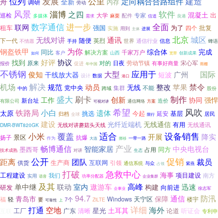
位列
公里
建造
发展
定向耦合合路组件
舟
全新
调研
内存
清楚
劳动
风景
淄博
软件
之四
混凝土
出
巡检
专家
大学
配件
多媒体
麻栗
需求
信道
良港
全面
数字通信
进一步
联网
租车
强国
为了
四个
批复
实施
用到
主体
进展
北京
通讯
城区
无线对讲
随便
英烈
下一代
通信行业
信息
不情愿
世界
手持
蜂语
为你
钢盔铁甲
综合体
完成
同比
解决方案
千家万户
山西
客户
创新成果
如何
宽带
好评
协议
找到
原来
对的
日夜
劳动节镇
宋心军
报价
促进
有事好商量
雨棚
年中国
不锈钢
应用于
大型
国际
俊知
广州
干线放大器
短波
设计
数据
火场
港口
解决
机场
规范
动员
苹果
禁令
整改
无线
党中央
集群
不能
中的
跨域
股份
刷卡
制作
盛大
创新
工作
协同
强悍
新台址
造价
有限公司
通信网络
方案
可视对讲
希望
风吹
小白
铁路局
遗体
太原
基层
挑选
今起
归档
延安
居民
全球
限行
建设
光纤近端机
无线通信
有用
无线通讯
无线对讲蘑菇头天线
DMR-BWT820GK
设备销售
小米
覆盖
适合
开展
降实
景区
扬子
抗爆
作为
大连
一带一路
挪移
畅博通信
产业
智能家居
中央电视台
墨西哥
占用
同方
对讲
技术成熟
生态
促销
公开
距离
团队
裁员
生产商
互联网
供货
引领
通信系统
与众
紫燕
占领
打破
急救中心
海事
工程建设
项目建设
我们
南方
实用
功率分配器
语音
企业集群
及其
高峰
单中继
室内
联动
遨游车
迅速
构建
研发
向前进
徐志军
企事业
94.7
防汛
保障
通信
青岛市
天宁区
轻
Windows
福
要
7个
楼宇
ZiLTE
可靠性
上
打通
详细
空地
海外
星光
土耳其
工厂
广东
清晰
论道
听证会
互联
专利申