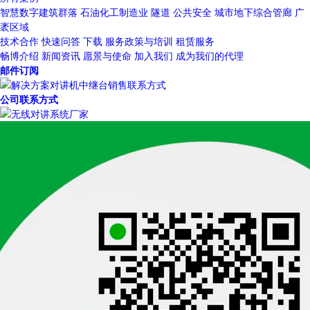
智慧数字建筑群落
石油化工制造业
隧道
公共安全
城市地下综合管廊
广
袤区域
技术合作
快速问答
下载
服务政策与培训
租赁服务
畅博介绍
新闻资讯
愿景与使命
加入我们
成为我们的代理
邮件订阅
公司联系方式