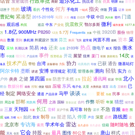
行政审批
道尔化工
话音
发射成功
挑战者
仿真
尽在
明牌
新世界
商财
商箭
玻璃
指尖
何方
升温
性的
个性化
手电筒
看的
话匣子
伴随
一站式
证券
比特
紧凑型
门道
曹妃甸
中获
2015-2016年
中日
站段
风向标
签约
大客
传送
日召开
微利
观后感
抗震救灾
鄂尔多斯
中东
构筑
巡店
产业化
城市发展
1077.8
组合
新产品
1.8亿
900MHz
3920B
P8260
中视
股份
5.7万
物理
Frequentis
万
12次
大港
资本
采
芬兰
闲置不用
外观设计
预测
数量
受到
换机潮
商品
购买
飞快
超常规
损耗
热点
衡水
取
简易
还未
微电子
报告
2103年
采纳
冲击
长期以来
台前
航天
市
事件
14次
开花
展望
佳米
厦门
细分化
产品应用
投资机会
射频
设
中国通
旗鼓相当
技术产品
协力
台湾
已获
通告
微基站灯
带给
方队
备及
设备驱动
动真格的
印发
轻轨
阿尔卡特
垄断
安博
初现
测向
实力
管理规定
管理条例
在
讲述
第四届
北小
拉起
之健
通讯网
炎炎
防患于未然
户外
华强
驻波
阶段
主导
东风
已
压缩
数据分析
柜台
太亚
出击
电子化
王晓初
控制
锐目
谣言
能救
便捷
大势所趋
谈谈
马甲
经
制定
网络安全
要被
民事
通道
特殊
承
产品目录
岛礁
通信局
初成
何用
邯郸
猜想
作弊
听听
之路
年第
担
周边省
国标
民防局
合约
城市建
安全认证
长江
不急
天翔园
音频
三夏
高可靠
尝鲜
转告
邀您
围
设
京沪干线
谋求
今夏
路线图
挺进
陷入
制导
停滞
如此
深度
观
声音
必然
这
防灾
力维
猛戳
银川
直接
雷达
专访海
效
北京市
学术年会
随时随地
索亮
里
信箱
合久必分
分久必合
它会
能
唐山
持股
最具
图传
注
样式
80公里
表明
灭火
创意
不超过
再掀
状态