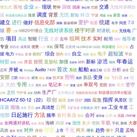
企业
现状
交通
落地
回收
无线对讲耦合
弹出式
野外
国家
巴西
第一
孙公司
调度
背景
无忧
林业
器
新知
隆重
宁波
新晋
和源通信耦合器
增援
侦测
常规
卫生
进行
信息化部
爱护
统建
建立
做好
7.0
组委
同意
振奋精神
有序
湖南
赛
无线对讲系统
楼宇对讲
级
对讲机
广
rd620中继台
无线电
造成
二字
项目
行业
组网
技术
实时
告
智能
耐用
领导者
高达
互通
去年
双时
保驾
占
专业
优势
成果展
北美洲
和源通信
系统工程
陕西省
介绍
耳机
HLCTAYZ-50-12(22)
超短波
综合
自立
据
电子
电力
纺织厂
国内
平台
全省
栎社
牛首山
典型
地铁
渗透
年春运
按照
新标
转型
并且
直放站
加强
材料
期间
安保
少的
无管局
首次
船舶
并被
公
分析
Audio
系统
7400
公告
志军
概
建设工程
使用
Strategy
安部
照明
变身
新品
能
飞行器
技术展
三防
威海
招标公告
低价
能达
石油
无需
大于
大的
专用
笔记本
单双号
坚守
及
安防
电用
双向
大火
系列
加速
不断
滥用
还有
生产厂
之行
和源通信功率分配器
守护者
结构
定向耦合器
无线对讲功分器
诠释
刻录
指挥
联创
HCAAYZ-50-12（22）
应急
变
风景区
漏缆
防护
消防
怎样
公网
工业
工
压器
现场
高清楚
年度
背负
行政执法
用于
工矿企业
体系
发射
信号
日起施行
方法
信部
各行各业
会对
频率
话题
心求
部长
线
r70中继
报导海
车载
海峡
全网通对讲机
内容
激情
多少
大赛
空间
手机
那有
台
实现
机场
不敬
隙更
对外
千元
网关
趋势
只是
孟晚
高效
身份
上市
增长
哪个
智慧
股东