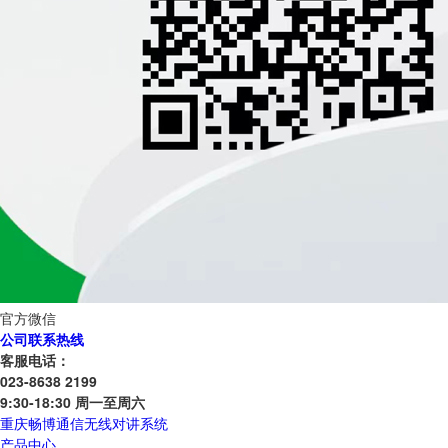
官方微信
公司联系热线
客服电话：
023-8638 2199
9:30-18:30 周一至周六
重庆畅博通信无线对讲系统
产品中心