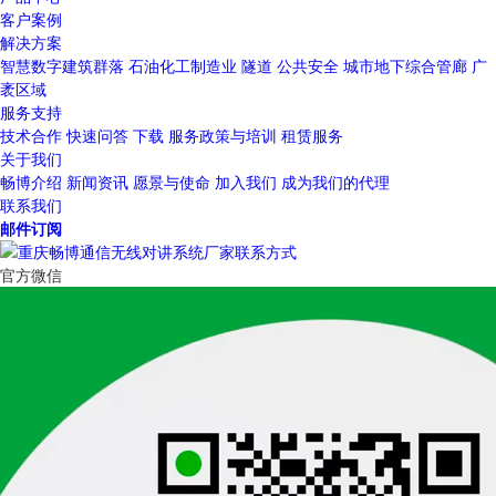
客户案例
解决方案
智慧数字建筑群落
石油化工制造业
隧道
公共安全
城市地下综合管廊
广
袤区域
服务支持
技术合作
快速问答
下载
服务政策与培训
租赁服务
关于我们
畅博介绍
新闻资讯
愿景与使命
加入我们
成为我们的代理
联系我们
邮件订阅
官方微信