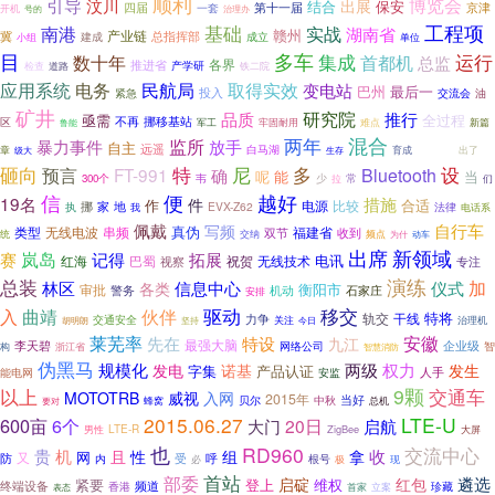
顺利
博览会
引导
汶川
出展
结合
保安
四届
第十一届
京津
开机
一套
治理办
号的
工程项
南港
基础
实战
湖南省
赣州
产业链
总指挥部
冀
小组
建成
成立
单位
目
多车
运行
集成
首都机
数十年
总监
各界
推进省
产学研
检查
道路
铁二院
取得实效
应用系统
电务
民航局
变电站
巴州
最后一
投入
油
紧急
交流会
矿井
研究院
推行
品质
全过程
亟需
不再
挪移基站
区
军工
牢固耐用
难点
新篇
鲁能
两年
混合
监所
应邀
暴力事件
放手
自主
远遥
白马湖
育成
出了
章
级大
生存
多
设
砸向
特
尼
预言
FT-991
确
Bluetooth
呢
能
当
韦
300个
少
常
们
拉
信
便
越好
19名
件
措施
作
合适
电源
家
地
比较
执
挪
EVX-Z62
法律
我
电话系
自行车
佩戴
写频
真伪
无线电波
串频
福建省
类型
双节
收到
交纳
频点
统
为什
动车
新领域
出席
赛
岚岛
记得
拓展
红海
巴蜀
祝贺
无线技术
电讯
视察
专注
演练
总装
加
林区
信息中心
仪式
各类
衡阳市
审批
石家庄
警务
机动
安排
移交
入
驱动
曲靖
伙伴
特将
干线
力争
轨交
交通安全
胡明朗
关注
治理机
坚持
今日
安徽
莱芜率
特设
先在
九江
最强大脑
李天碧
企业级
网络公司
智
构
浙江省
智慧消防
伪黑马
两级
权力
规模化
发电
诺基
发生
字集
产品认证
人手
能电网
安监
以上
9颗
交通车
MOTOTRB
威视
入网
2015年
当好
中秋
蜂窝
贝尔
总机
要对
2015.06.27
LTE-U
600亩
6个
20日
大门
启航
LTE-R
ZigBee
男性
大屏
也
RD960
交流中心
收
贵
机
且
性
组
拿
又
网
防
受
呼
内
必
根号
极
现
首站
部委
遴选
启碇
红包
紧要
登上
维权
终端设备
频道
香港
首家
珍藏
表态
立案