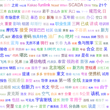
funlink
SCADA
21个
Kakao
操作
之前
Ncast
Witen
间
Dh16
TB3p
10公里
规范化
日
若干
三本
风口
自主研发
怎么办
新军
设计师
手机对讲
下一个
军队
额达
办公
渐
暴恐
五年前
市场需求
新海
烽
督促
量身
空口
收信机
讲成
已成
影响
却渐行
职业生涯
三网
火
重要
组团
培训班
渐远
风骚
摩托车
接受
新方
阿里巴巴
社区
不容易
估逾
乘客
穿戴
撮合
永久性
备受
式
油厂
绝对
密码
通信业
独具特色
预告
齐心
服
揭开
捐赠
十足
手机电池
蓝海
骑行
长春
鱼与熊掌
宝蓝
无所不通
九条
务系统
收藏
登场
首发
船载
合众
吴
验收
新款
3.0时代
思壮
起草
电量
民防杯
助力省
年会
降低
整个
运会
堪比
是在
忠
货运
代码
现网
更新
枢纽
演讲
佳讯
已是
分析仪
列表
热电厂
安徽省
安立
通信电缆
首张
泰雷
领跑者
小小
兄弟
事业
代表队
飞鸿
三级
内部
大忙
北京地区
新方向
慧锐通
钢筋
服务于
演示
示范工程
新空间
新手机
幻真
看看
童文
便携机
提速
试用
弯道
多多
管理创新
减灾
致命
会日
江西
电力线
丝绸之路
全线
视频通信
第一塔
报告
新型
导弹
主旋律
劳保
龙铁路
成本
余万元
创新力
由于
华北
总规模
长文
3亿元
特种
称号
贴有
已通过
等级
协调
机构
该机
麦克斯
空气
5公里
分量
激发
自从
并以
也有
终于
太阳
远地
探
电磁波
宇宙射线
常用于
包括
附带
波长
可见光
连线
相当于
好奇
90
测器
别管
我的
光缆
突显
道管
主机
说是
分合路
介于
它是
端机
广播系统
年代
同一个
修