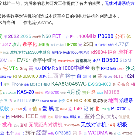
全球唯一的，为后来的芯片研发工作提供了有力的依照，
无线对讲系统方
最终将数字对讲机的创造成本落至今日的模拟对讲机的创造成本，
与专利，工作电流仅27mA。
P3688
公布
体
2022
2025
N50
PDT
400MHz
元
Plus
海
599元
在
一
台
数字化
25日
4.77亿
攻击
HP780
完
2017
派出所
数字对讲机
摩托罗拉中继台
摩托罗
rd980中继台
摩托罗拉slr5300中继台
摩托罗拉slr1000中继台
W
MCS
BD500
EV751
数字中继台
50M
SL2M
首都机场
正品
2014
rd980s中继台
宅
slr1000中继台
沙龙
高
4.0
DPMR
VT-3
数字
Gray
RFID
洽谈
T
Smart
江西省
将于
自
某
1624
RFS-BDA400
eLTE
摩托
2016
拨
-OHQ-400
FD-998
K4A8G045WC
核
H
公布会
iPhone
E-SGQ-400D
MOTOTRBO
是
搜狗
没电
4月份
缆
KAS-20
M3188
经
VS-5700
提升
8228
E-BDA400
治理局
流量
地面
治理系
子
CB-HLQ-400
方
5111UV
指挥系统
互
IP67
转变
CM388
式
NX-32
黑
爱
接收
值
众
记
北
1.4G
PTX700
冀
更
返
8268
Phil
KiNet
省
认
迎
新
均
IEEE
室外全向天线
诺
伍
FMRC
信息化
融合
启用
可以
之间
镜头
核
真正
发布
无线对讲机
积极
庆
无限距离对讲机
变成
14号
CB-GFQ-400
公共
经营
施行
WCDMA
第
七个
GP338D
你
商业
梅
云
但
MTX900
高端
《
传统
或