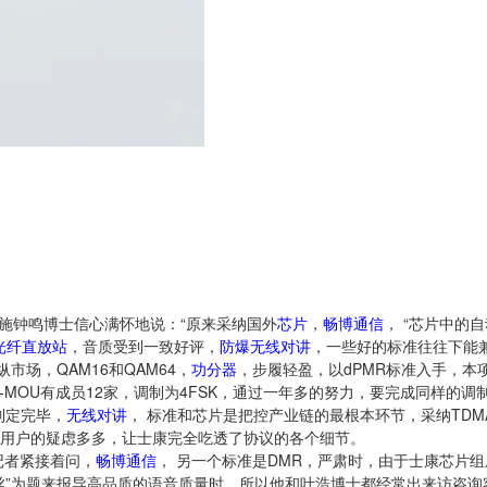
施钟鸣博士信心满怀地说：“原来采纳国外
芯片
，
畅博通信
， “芯片中的
光纤直放站
，音质受到一致好评，
防爆无线对讲
，一些好的标准往往下能
市场，QAM16和QAM64，
功分器
，步履轻盈，以dPMR标准入手，本项
PMR-MOU有成员12家，调制为4FSK，通过一年多的努力，要完成同样的
月制定完毕，
无线对讲
， 标准和芯片是把控产业链的最根本环节，采纳TD
用户的疑虑多多，让士康完全吃透了协议的各个细节。
记者紧接着问，
畅博通信
， 另一个标准是DMR，严肃时，由于士康芯片组
”为题来报导高品质的语音质量时，所以他和叶浩博士都经常出来访咨询客户