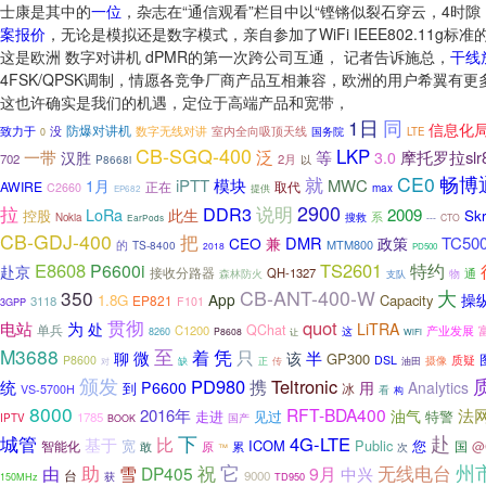
士康是其中的
一位
，杂志在“通信观看”栏目中以“铿锵似裂石穿云，4时
案报价
，无论是模拟还是数字模式，亲自参加了WiFi IEEE802.11
这是欧洲 数字对讲机 dPMR的第一次跨公司互通， 记者告诉施总，
干线
4FSK/QPSK调制，情愿各竞争厂商产品互相兼容，欧洲的用户希翼有
这也许确实是我们的机遇，定位于高端产品和宽带，
1日
同
信息化
防爆对讲机
致力于
数字无线对讲
没
室内全向吸顶天线
国务院
LTE
0
CB-SGQ-400
LKP
泛
一带
等
摩托罗拉slr
汉胜
3.0
702
2月
以
P8668i
就
CE0
畅博
模块
iPTT
MWC
1月
AWIRE
正在
取代
C2660
提供
max
EP682
2900
拉
说明
DDR3
LoRa
2009
此生
控股
Skr
系
Nokia
搜救
---
CTO
EarPods
CB-GDJ-400
把
兼
DMR
TC50
CEO
政策
MTM800
的
TS-8400
2018
PD500
E8608
TS2601
P6600i
特约
赴京
接收分路器
QH-1327
通
物
森林防火
支队
350
CB-ANT-400-W
大
操
App
1.8G
Capacity
EP821
3118
F101
3GPP
贯彻
quot
电站
为
处
LiTRA
QChat
单兵
C1200
这
产业发展
8260
P8608
让
WiFi
M3688
至
凭
着
只
半
微
聊
该
GP300
质疑
P8600
DSL
缺
摄像
对
正
传
油田
颁发
PD980
Teltronic
携
统
P6600
用
Analytics
到
冰
VS-5700H
看
构
8000
RFT-BDA400
2016年
油气
法
走进
见过
特警
1785
IPTV
国产
BOOK
下
赴
城管
4G-LTE
比
基于
宽
ICOM
Public
您
国
@
智能化
敢
原
累
次
™
州
祝
它
无线电台
助
由
雪
DP405
9月
中兴
台
9000
获
TD950
150MHz