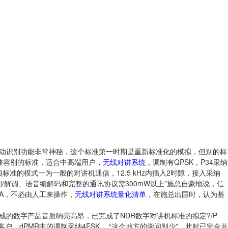
自动识别功能非常神秘，这个标准第一时期是重新标准化的模拟，但别的标
兼容别的标准，适合中高端用户，
无线对讲系统
，调制有QPSK，P34采纳
标准的模式一为一般的对讲机通信，12.5 kHz内插入2时隙，接入采纳
调制/解调、语音编解码和完整的通讯协议需300mW以上”施总自豪地说，信
MA，不必由人工来操作，
无线对讲系统量化清单
，在施总出国时，认为基
成的数字产品音质响亮高昂，已完成了NDR数字对讲机标准的拟定?/P
，dPMR中的调制采纳4FSK， “这个地方的学问别少”，此时已完全兑