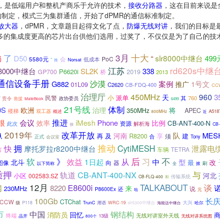
隙，是低端用户和整机产商乐于允许的技术，
接收分路器
，这在目前来说是
g标准的制定，模式三为集群通信，开始了dPMR的通信标准制定。
放大器
，dPMR，文章题目起得文化了点，
防爆无线对讲
，我们的目标是
更多的集成度更高的芯片出台供他们选用，过奖了，不仅仅是为了自己的技术
了
3月
十大
“
slr8000中继台
D50
499
局
会
PoC
5580元
低成本
”
Norsat
推
江苏
rd620s中继
8000中继台
SL2K
338
P6620i
2019
GP700
桥
2013
通信设备手册
沙漠
G882
案例
1号文
推广
01L09
C2620
CB-FDQ-400
CC
治理厅
450MHz
960
3
天
小
派单
民警
其
760
责令
政协委员
救援
MateBook
6499
21号线
体制
0S
欧洲
治理
将
APEC
350MHz
楼梯
双工器
预
A518
概述
800MHz
近
推进
会议
很
iMesh
Phone
效率
比例
CB-ANT-400-N
资源
此次
解析海
徐
CB
2019年
改革开放
队
纵
MES
河南
及
R8200
再
享
须
建
合
正式
Tony
会议室
推动
拥
CytiMESH
泄露电
快
摩托罗拉r8200中继台
富
车辆
TETRA
后
习
不
软
》
从
效益
1日起
北斗
中
型
改
最
向
器
图像
以下简称
刷
全
掀
质押
CB-ANT-400-NX
与
轨道
河北
小区
002583.SZ
传输系统
CB-FLQ-400
和
12月
TALKABOUT
谈
E8600i
网
8220
来
230MHz
还
说
P8600Ex
元
啦
长
100Gb
CTChat
CCW
大兴
TrunC
WRC-19
级
P118
用语
slr5300中继台
哈尔
海能达中继台
市
中国
钢结构
消防员
回忆
无线对讲室外天线
终端
品开
13级
无线对讲系统图
800个