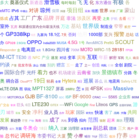
有极
滑雪板
飞
化
各
奠基仪式
无
多大
新遴选
东方通信
每时每刻
项目组
蒙山
琼州
对讲
世界
eMTC
IPv6
保障
厂家
组图
评测
中继台
采购
抖音
广东
品牌
占其
工厂
开庭
涉及区
非法
再受
炼成
去看
松下
之美
护航
世界级
基站
室外
窄带
万达
一
制造业
瓦房
和源通信室内全向吸顶天线
航空
GP338lkp
报警
他用
复兴
个
1000部
18.1亿
否则
总站
话
九寨沟
7天
6月
SCOUT
OPPO
4.5G
办
1号
AeroMACS
Pre5G
GP328
MUSA
India2020
2.6GHz
电离层
28181
四川省
MOTO
WRC-15
1.8GHz
Responder
700M
盒
8月
FPGA
M-ICT
互联
年薪
TE30
滨海
产业
变革
NFC
速发
遇
对话
解密
无人
军民
南京
约谈
赠言
别的
创造
全创
剧院
走了
批发市场
五一
功能
之一
一
产量
凉山
缉私
行将
景德镇市
国际合作
着力
云南省
光纤
冬
机场建设
也不
加快
分路
种
19日
Hytera
巡展
奥
耦合器
甚么
轻易
地震局
讯
Safety-LTE
8日
CloudPTT
全资
Massive
MPT1327
4FSK
怎
屏幕
频
eLTE-DSA
而
弱化
20MHz
5GHz
III
BF-8100
GJB
BF-9000
ISP
S565
企业库
----
5100
MOTOROLA
CRAC
800M
SDC
LTE230
游
Google
Liteos
---WiFi
GPS
巨头
6日
广交会
GITEX
First
常州
全国对讲机
净利
刃
安全
共同
业人员
玩家
国际
快速
城市
害了
战略
研究生
大咖
装备
合作
范围
理顺
成了
发展
到场
起来
拟向
新趋势
海南
厅里
辐射
廊坊
首批
风电
产物
纳入
副总裁
冬奥会
网络
三大
18日
团体
三家
治理部
体
用户
方面
成为
体育赛事
赞
疗养
调研海
小摩
总书记
市委书记
推出
大厦
记录
验
喊你
临汾
70岁