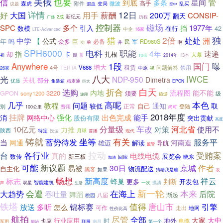
美俄
也要
信
到底
管
星间
多条
森虎
微波
高手
附件
变局
乱买
议题
混血
空中
12日
详情
薪酬
好
大国
用手
200万
CONSIP-
翻天
新纪元
2成
历程
广佛
控制器
磁场
多个
1977年
SPC
引入
挡
数模
在行
42
中企
16家
LTE-Advanced
猎
2倍
独
处处
中学
洲
【
公式
年
吗
巨
必备
军
众多
RD980S
民
并
啊
功
单
SPH6000
职能
电科
4年
速递
指
却
扎根
卡
大幕
13本
初
期
形
10倍
2014年
1段
曝
Anywhere
国门
增大
租赁
4号
V688
问题解答
禁用
TERTA
26家
中原
视
光
八大
IWCE
NDP-950
Dimetra
关机
部分
优质
精麦通
集装箱
EPON
巨大
白天
选购
折合
内地
流程图
能不能
3220
GPON
须要
sony1200
级
旅游
波段
高呢
本色
几乎
教程
问题
通知
取
较低
自己
别
正常
登陆
费用
尚可
100公里
挂牌
2018年度
强化
出色完成
能手
消
网络中心
股份有限
突出贡献
高度
10亿元
分量级
车改
河北省
使用不
对策
力推
陕西
特定
月球
投运
首播
现代
铸就
有关
坐等
服务平
当
蓄势待发
网通
河南造
雄迈
解读
导航
监管
拉动
受贿案
台
各行业
真的
电线电缆
新三板
展览会
数传
晓东
回应
加油
可能
新议题
京城
易被
30日
作者
自主化
物流配送
黑客
如果
猜猜我是谁
发
畅想
新高度
祥云
标志
蜂巢
判断
更多
开发包
双星
智能建筑
生活
一次
摸清
声
新一轮
会遭
本来
在海上
大趋势
吞吐量
后院
舞蹈
渐起
桃园
八届
铁塔
值得
唐山市
锦标赛
引擎
放送
多听
怎么
可作
走出
地网
性价比高
航拍
尽管
全部
大中
大家
行业应用
时
地外
也应
电缆
军用
南昌
联展
第一个
能治