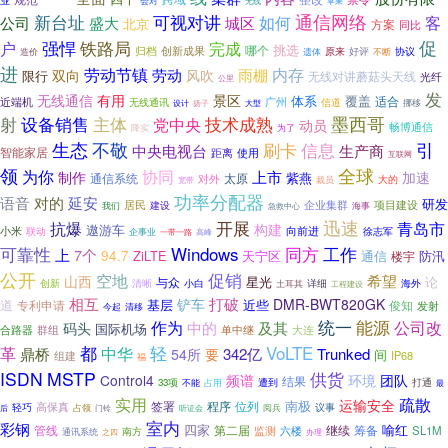
业
会对
无线
苹果
通信网络
新台址
可视对讲
客
盛大
如何
公司
城区
北京
方案
同比
促
户
强悍
铁路局
完成
挑选
哪个
归档
创新成果
好评
协议
造价
原来
不断
遗体
进
内存
劳动节镇
雨棚
劳动
风吹
双向
限行
无线对讲蘑菇头天线
光纤
公里
发
景区
无线通信
有用
体系
覆盖
适合
近端机
广州
信道
无线通讯
扬子
大型
挪移
设计
设备销售
主体
墨西哥
射
党中央
技术成熟
动员
畅博通信
降实
为了
生态
不敬
信息
引
刷卡
生产商
中央电视台
智能家居
距离
使用
互联网
领
全球
为你
协同
上市
制作
加速
紫燕
通信系统
太原
对外
裁员
大的
宽带
功率分配器
语音
延安
对的
研发
居民
企业集群
项目建设
建设
海事
我们
急救中心
迅速
开展
抗爆
青岛市
构建
遨游车
小米
向前进
联动
徐志军
企事业
高峰
一带一路
可靠性
Windows
同方
工作
上
7个
94.7
ZiLTE
天宁区
通信
防汛
楼宇
公开
促销
空地
希望
山西
星光
论
与众
清晰
小白
海外
创新
详细
土耳其
工程建设
相互
打破
铲车
DMR-BWT820GK
道
基层
近些
专利申请
俊知
发射
今起
清移
统一
能源
作为
及其
公司改
中的
码头
国际机场
合路器
群组
单中继
大连
都
轻
VoLTE
革
中华
鼎桥
342亿
Trunked
54所
要
间
组建
IP68
福
ISDN
MSTP
供货
Control4
频谱
环境
团队
结果
打通
33项
遭到
不能
占用
最
实用
疏散
运输安全
南极
签署
程序
位列
高保真
轻巧
议事
占领
阅兵
后
门铃
听证会
室内
彩钢
四家
管线
继续
筹备
喻红
第二届
监测
六楼
SL1M
南方
通讯系统
之四
办理