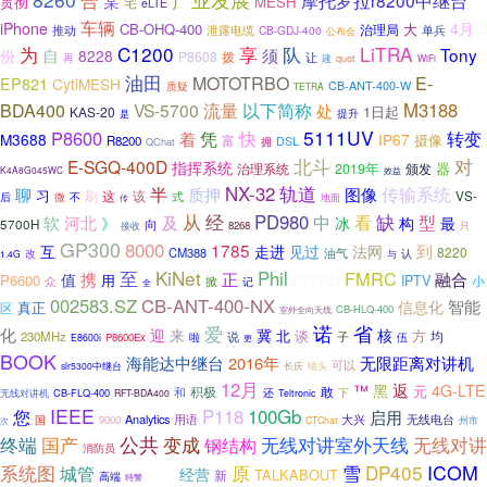
摩托罗拉r8200中继台
某
贯彻
MESH
宅
eLTE
车辆
iPhone
4月
CB-OHQ-400
治理局
大
泄露电缆
推动
CB-GDJ-400
单兵
公布会
C1200
LiTRA
为
享
队
Tony
自
须
份
8228
P8608
拨
再
让
quot
建
WiFi
油田
MOTOTRBO
E-
EP821
CytiMESH
质疑
CB-ANT-400-W
TETRA
流量
M3188
BDA400
VS-5700
以下简称
处
1日起
KAS-20
提升
是
5111UV
P8600
凭
快
转变
着
M3688
IP67
摄像
富
R8200
拥
DSL
QChat
北斗
对
E-SGQ-400D
指挥系统
器
2019年
颁发
治理系统
K4A8G045WC
效益
轨道
NX-32
聊
半
传输系统
质押
图像
习
刷
这
该
式
VS-
后
微
不
地面
传
从
缺
经
PD980
中
看
型
软
河北
及
》
冰
构
最
向
5700H
接收
8268
只
GP300
8000
1785
到
互
走进
见过
法网
8220
CM388
油气
改
与
认
1.4G
KiNet
至
Phil
FMRC
携
正
融合
值
P6600
用
PTX700
IPTV
众
小
掀
记
全
002583.SZ
CB-ANT-400-NX
智能
信息化
真正
区
CB-HLQ-400
室外全向天线
诺
省
爱
化
迎
来
冀
核
北
谈
方
均
230MHz
说
子
啦
伍
P8600Ex
E8600i
更
BOOK
海能达中继台
2016年
无限距离对讲机
可以
长庆
slr5300中继台
镜头
12月
返
™
黑
4G-LTE
元
敢
和
积极
CB-FLQ-400
还
下
无线对讲机
RFT-BDA400
Teltronic
IEEE
P118
100Gb
您
启用
Analytics
用语
大兴
国
无线电台
9000
州市
次
CTChat
公共
无线对讲
终端
国产
变成
无线对讲室外天线
钢结构
消防员
系统图
DP405
ICOM
原
雪
城管
经营
TALKABOUT
施行
新
高端
特警