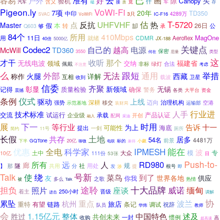
准有
去
画
容易
好
户外
头
验机
隙
Canopy
什
含义
竟
车
存
汽车
接
端
质
Pigeon.ly
VoWi-Fi
7项
20年
TD350
中印
4289万
3只
IC-F16
SVAC
VoWiFi
反抗
UHFVHF
估
热
T-5720
点
Master
假
本
缷
26日
公
Q603
转
承
够
84个
所用
410Mbps
11日
MagOne
用
就绪
CDMR
Aeroflex
5000亿
JX-188
40倍
关键点
Codec2
自己的
越高
电源
McWill
TD360
保密
3550
思量
类型
何在
这
才干
收听
那个
无线电波
福建省
领域
交纳
非标
合法
佩戴
绿灯
考虑
不注意
跟短
么
外部
举措
无法
通用
西藏
火腿
称作
详解
互相
收到
载波
卫星
信委
齐聚
彰显
新领域
无锡
记得
质量检验
确保
警务
资金
震撼
各类
大平台
条例
仪式
驱动
上线
深耕
迈向
强势
移交
治理机构
空港
示范基地
运输部
装财局
行业进
人手
技术标准
交流
试运行
产品认证
企业级
承载
开创
配网
融入
采油
展
时用
下一
等行业
告诉
十一
为上
可能性
海底
提出
一剑
简约
11号
厕所
长假
土地
共存
居多
54名
4481万
前景
GQTone
20亿
小觑
下半
聊微
标的
电联
兼得
科学家
IPMESH
能在
优惠
全电
波
专
土中
大众
模
10亿
111份
53张
目
Push-to-
人
RD980
所有
远
廊
隧
社
用处
规
】
共用
分
那
发
提
根号
涉
即
Talk
使
号新
绕
到了
菜鸟
友
世界各地
供应
你我
之歌
多么
热情
被
Talk
途聆
十大品牌
威诺
缅甸
担负
照片
座谈
着主
250小时
晋级
调解
进击
协
累坠
重点
波兰
杭州
旅店
有望
链路
条记
重特
调试
祝辞
队员
教师
华炜
会
1.15亿元
中国特色
整体
述及
胜过
共创未来
一封
惯例
收购
高
超高速