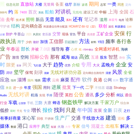
期间
照
直放站
备案
一类
大楼
无管局
信厅
新标
信息化部
同意
渗透
志军
定向
对讲机
上海
约
石
落
首次
船舶
全国
中标
建设工程
7400
无线电
666号
系统
能及
还有
油
笔记本
去年
无需
照明
新品
滥用
诠释
技术展
单双号
系列
电用
结构
联创
定向耦合器
守护者
和源通信功率分配器
HCAAYZ-50-12（22）
漏缆
和源通信
怎样
安保
行
平台
交警
工矿企业
牛首山
防护
消防
变压器
现场
背负
风景区
高清楚
占据
政执法
方法
频率
各行各
工信部
加强
用于
日起施行
15日
少的
做好
材料
业
年春运
部长
赛
7.0级
报导海
全网通对讲机
并被
海峡
心求
概
r70中继台
广告
高效
智慧
实
招标公告
那有
威海
空间
激情
互通
股东
能达
身份
趋势
专用
企业
时
大于
安
网关
隙更
孟晚舟
介绍
大火
飞行器
优势
变身
防
坚守
风景
刻录
无线对讲功分器
全省
保驾
调研
定向耦合合路组件
清楚
国家
配件
软件
应急
麻栗
数字通
淄博
需求
良港
公网
云南
指挥
国内
地铁
联网
进展
信
强国
批复
二字
下一代
用到
进一步
年度
不情愿
Strategy
并且
话题
无线对讲
随便
公告
多少
分析
通讯
英烈
机场
何以
通信
实现
手持
Audio
钢盔铁甲
千家万户
车载
三防
大赛
蜂语
解决方案
行业
手机
综合体
公安部
报价
找到
只是
增长
年中国
低价
全新
日夜
发展
专业
之行
千元
双时
建造
生产厂
多
宋心军
交通
干线放大器
有事好商量
巡检
回收
不锈钢
港口
媒体
解决
混凝土
出租车
典型
专家
信号
应用于
火场
工
数据
短波
大学
线
集群
实施
全面
内容
股份有限
四个
规范
跨域
整改
禁令