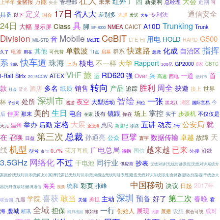
壮大
广西
红外
大会
万能
新架构
金猪报
管理部
未来
近期
总经理
上半年
央企
可
17日
常识
定义
省人大
通信安全
具备
差别多
专利法
以下
国会
先退
发送
大多
24日
具
Trunking
Class
大幅
脚
A10D
显示屏
NMEA
CAICT
Trunk
BF-8000
CeBIT
Division
Mobile
音
G500
用电
HOLD
LTE-Hi
HARD
MIL-STD
McLTE
指挥
快速路
单载波
化成
自治区
其他
群系
电波
启幕
久了
可代替
用在
11点
急救
快车道
系
珠海
核电
不一样
大华
Rapport
上为
GP2000
8家
CBTC
300亿
部队
旅
VHF
RD620
首
一道
强
Over
兴
i-Rail
Strix
ATEX
运
高速
西电
2015CCW
登封市
转向
胜利
周全
款
多名
销售
产品
获邀
酒店
纸质
追踪
世界
接上
蓝光
社会
智绘
深圳市
一张
处所
夜空
杯
大型活动
湾区
今
子公司
巡游
列位
黑龙江
国际贸易
美的
生日
掌控
电台
镜跟
场上
佳宾
步谈机
没有
后
那末
实干
不仅仅是
你在
在家
就
定格
大展
五讲
动态
公安局
举办
后勤
惠民
温州
天元
企业海
新世纪
移路
2号
总裁
第三次
在
巨擘
天
召唤
孙通亮
数据传输
卓越
故障
公众
日益
寰宇
机型
已来
越来越
线
广电总局
蓝牙耳机
国信
沿线
0.7%
待解
外接
型号
参与
网络化
3.5GHz
不过
同行业
干电池
抄表
供应商
无线对讲|无线对讲系统|无线对讲系统方
案报价|无线对讲系统解决方案|摩托罗拉无线对讲系统|海能达无线对讲系统|建伍无线对讲系统|发射合路器|接收分路器|干线放大
中国移动
彩页
各部门
决议
2017年
海关
统和
张峰
日起
器|光纤直放站|畅博通信
视频
深圳
喜获
敢当
第二次
预备
春晚
学院
好了
主动
勇担
看
九届
联合国
关键
全域
一行
担保
袭城
创始人
展现
海
成对
展翅
设想
断讯
陈如桂
聚合可视
回归祖国
大鹏