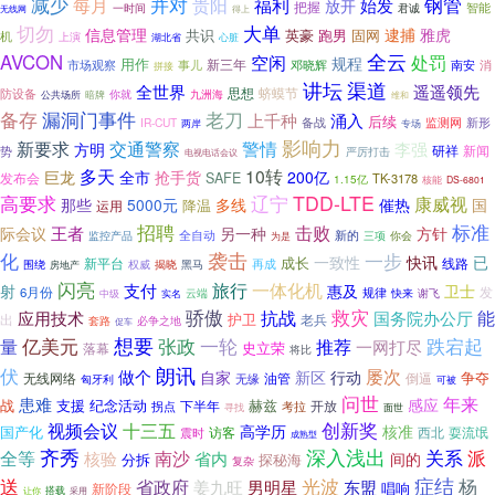
并对
减少
贵阳
钢管
每月
福利
始发
放开
把握
智能
君诚
一时间
无线网
得上
切勿
大单
信息管理
逮捕
雅虎
英豪
跑男
固网
共识
机
上演
湖北省
心脏
全云
AVCON
处罚
空闲
规程
用作
新三年
市场观察
事儿
邓晓辉
南安
消
拼接
讲坛
渠道
全世界
遥遥领先
蛴蟆节
防设备
思想
暗牌
你就
九洲海
公共场所
维和
备存
漏洞门事件
老刀
上千种
涌入
后续
监测网
新形
IR-CUT
备战
两岸
专场
影响力
新要求
交通警察
警情
李强
方明
研祥
新闻
势
严厉打击
电视电话会议
多天
10转
巨龙
全市
抢手货
200亿
发布会
SAFE
TK-3178
1.15亿
核能
DS-6801
高要求
辽宁
TDD-LTE
康威视
那些
5000元
多线
催热
国
降温
运用
招聘
击败
标准
王者
际会议
另一种
方针
新的
监控产品
全自动
为是
三项
你会
袭击
化
一步
已
一致性
快讯
成长
线路
新平台
再成
权威
黑马
围绕
揭晓
房地产
闪亮
旅行
一体化机
射
支付
惠及
卫士
发
6月份
规律
谢飞
中级
实名
云端
快来
骄傲
救灾
能
抗战
国务院办公厅
应用技术
护卫
出
老兵
套路
必争之地
促车
亿美元
想要
一轮
量
张政
跌宕起
推荐
一网打尽
史立荣
落幕
将比
朗讯
伏
屡次
做个
自家
新区
行动
争夺
倒逼
无线网络
油管
无缘
匈牙利
可被
问世
年来
患难
感应
战
支援
纪念活动
下半年
赫兹
开放
拐点
考拉
面世
寻找
视频会议
创新奖
十三五
高学历
核准
国产化
访客
西北
耍流氓
震时
成熟型
齐秀
深入浅出
全等
关系
派
南沙
核验
省内
间的
分拆
探秘海
复杂
光波
症结
杨
送
省政府
姜九旺
男明星
东盟
唱响
新阶段
搭载
采用
让你