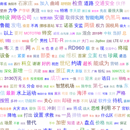
石家庄
检查
道路
交通安全
伙伴
加入
曲靖
南省
胡明朗
衡阳市
演练
力争
关注
特将
产学研
李天碧
坚持
先在
最强大脑
轨交
浙江省
运行
今日
干线
莱芜率
网络公司
安徽
伪黑马
特设
取得实效
智能电网
九江
智慧消防
规模化
两级
发电
鲁能
诺基
安监
权力
国税局
不再
挪移基站
亟需
军工
级大
发
蜂窝
以上
要对
当好
混合
总
中秋
MOTOTRB
威视
2015年
白马湖
贝尔
生
入网
6个
LTE-R
机
男性
9颗
大门
LTE-U
交通车
2015.06.27
ZigBee
启航
600亩
大屏
20日
网
RD960
且
终端
韦
极
机
又
呼
现
贵
也
拿
必
受
防
内
收
交流中心
性
组
维权
珍藏
设备
部委
立案
首家
紧要
红包
遴选
频道
启碇
登上
表态
香港
约请
能成为
科立
世纪
超长
好的
谢谢
营销
零点
祝您
践行
苏
出佳
点新
新增
浙江
一位
共建
两大
深化
新版
首支
纷纭
3260万元
禄
频次
彤
厂商
旗舰
国电
成功
3130万元
迎来
诰日
弱电
口
投资规模
一批
开启
走好
政务
泉州
赓续
南宁市
图
东
第七
智慧机场
分会
监控
常见
陈华生
市场
移动
演进
最全
杂志
解
银河
海格
杜涛
信
水上运动
最新
海洋
严格
分配
支持
展示
司亚
理会
简报
经验
物流行业
可靠
待机
按照
却碰
关心
软件业
认证
功能和
多种
得到
不同
外形
森林
时代
呼叫
利用
冲刺
落低
普通
将成
思维
不了
火灾
官职
最快
战火
四大
电信业务
解除
设置
求救
一员
择物
降地
打出
什么区
行政村
优
订单
组呼
不怕
该紧
车台
至少
替代
合同
加密
盘点
价格
场景
知道
进入
拖延
保证
点
不要
手中
搞混
讲时
已