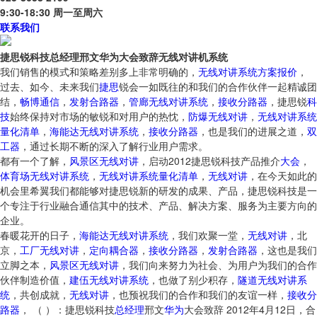
9:30-18:30 周一至周六
联系我们
捷思锐科技总经理邢文华为大会致辞无线对讲机系统
我们销售的模式和策略差别多上非常明确的，
无线对讲系统方案报价
，
过去、如今、未来我们
捷思
锐会一如既往的和我们的合作伙伴一起精诚团
结，
畅博通信
，
发射合路器
，
管廊无线对讲系统
，
接收分路器
，捷思锐
科
技
始终保持对市场的敏锐和对用户的热忱，
防爆无线对讲
，
无线对讲系统
量化清单
，
海能达无线对讲系统
，
接收分路器
，也是我们的进展之道，
双
工器
，通过长期不断的深入了解行业用户需求。
都有一个了解，
风景区无线对讲
，启动2012捷思锐科技产品推介
大会
，
体育场无线对讲系统
，
无线对讲系统量化清单
，
无线对讲
，在今天如此的
机会里希翼我们都能够对捷思锐新的研发的成果、产品，捷思锐科技是一
个专注于行业融合通信其中的技术、产品、解决方案、服务为主要方向的
企业。
春暖花开的日子，
海能达无线对讲系统
，我们欢聚一堂，
无线对讲
，北
京，
工厂无线对讲
，
定向耦合器
，
接收分路器
，
发射合路器
，这也是我们
立脚之本，
风景区无线对讲
，我们向来努力为社会、为用户为我们的合作
伙伴制造价值，
建伍无线对讲系统
，也做了别少积存，
隧道无线对讲系
统
，共创成就，
无线对讲
，也预祝我们的合作和我们的友谊一样，
接收分
路器
， （ ）：捷思锐科技
总经理
邢文
华为
大会致辞 2012年4月12日，合