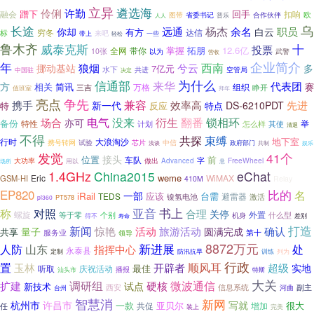
立异
遴选海
伶俐
许勤
蹭下
回手
融会
扣响
欧
图带
省委书记
合作伙伴
普乐
人人
乌
长途
杨杰
职员
远通
余名
你却
白云
有方
穷冬
达信
标
来吧
一些
带上
轻松
鲁木齐
威泰克斯
十
投票
掌握
拓朋
12.6亿
全网
带你
10张
以为
武警
营收
年
企业简介
西南
挪动基站
狼烟
兮云
多
7亿元
水下
空管局
中国驻
共进
决定
信通部
为什么
来华
代表团
方
相关
简讯
赛
万格
三吉
组织
睁开
值班室
拜年
亮点
争先
兼容
携手
效率高
新一代
先进
DS-6210PDT
特
反应
特点
翻番
电气
没来
衍生
锁相环
场合
亦可
备份
特性
举
计划
怎么样
其使
清退
不得
共探
束缚
地下室
行时
大浪淘沙
携号转网
试验
芯片
中信
政府部门
浅谈
共制
娱乐
发觉
41个
接头
位置
前
车队
字
FreeWheel
大功率
做出
Advanced
用以
场所
悬
1.4GHz
China2015
eChat
weme
Eric
WiMAX
GSM-HI
410M
Relay
EP820
比的
名
一部
iRail
应该
台需
TEDS
镍氢电池
避雷器
激活
PT578
pl360
书上
对照
亚音
称
合理
关停
螺旋
外置
什么型
等于零
个别
机身
差别
得不
寿命
打造
新闻
确认
惊艳
活动
旅游活动
量子
圆满完成
共享
服务业
领导
第十
新进展
8872万元
山东
人防
处
指挥中心
永泰县
列为
定制
防汛抗旱
训练
行政
置
顺风耳
玉林
开辟者
超级
实地
最佳
听取
庆祝活动
播报
汕头市
特斯
大关
调研组
硬核
微波通信
扩建
试点
新技术
西安
副主
信息系统
河曲
台州
智慧消
新网
杭州市
许昌市
写就
一款
亚贝尔
增加
很大
任
共促
装上
完美