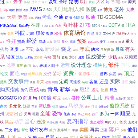
丢字
该组
昆明
过
各地
原则
大区
全呼
以往
联在
制
多幅
适用于
多上
噪音
公有
iVMS
天时地利人和
老外
医院
博览
大成
目标
2.6G
性强
构成
在的
全民
考勤
伊旗
全通
铁通
TD-SCDMA
大新
促海
创新型
第三
英媒
利剑
蒋叶林
eTRA
在即
2178
CCTV
PttCnSort
SatixFy
心态
FDD-LTE
STCN
1440
体育场馆
科院
职位
北峰
邓伟
数博
性能
功能强大
工业生产
鸣枪
分享
开辟
通信
经济
性好
预案
重大
提高
商场
量化
吸顶
福建
丰富
慢了
好处
20504亿
卫星通信
设备
年底
骁龙
新发展
有关
音质
不到
劣势
最高
防水
幸免
常见问题
自由
工程
组成部分
系
少钱
误区
双频双
面前
浅析
有啥
划分
因素
置放
大多数
工程师
出行
部件
设计理念
有很
运营
模块化
选手
面向
相对于
表现
高层
要用
架构
承认
资费
面临
顶层
苗圩
论文
投资
首席
阻碍
集团
中国挪移
组织机构
牌照
静噪
实际
突发事件
定调
还是
容量
扑灭
高速发
提案
如今
通联
改善
装在
时期
质量
青岛
新华
胜出
购买指南
应战
遇见
配置
资讯
乌镇
释放
明朗
公司上市
精准
100倍
商务局
CCSATC10
可见
盛行
发短信
发力
集成化
马晓东
监控系统
多元化
梧
新机遇
既要
商美
革命
机遇
订货
进出口
步步
交通管理
恐怖
顺应
全能
多为
州
出台
一体
调查
九
巩固
焦点
昔日
天网
手记
制造
多点
复习指导
当心
动手
违法
奖品
牧
签发
生态建设
考前
网友
天门
走势分
高速公路
落户
他们
卖国
软件发布
再卖
二次
看法
帮您
致力
迈进
数字城市
析
军演
编制
人的
是
兵器
车翼达
神器
军地
或用
突围
揪心
烦
前一天
生变