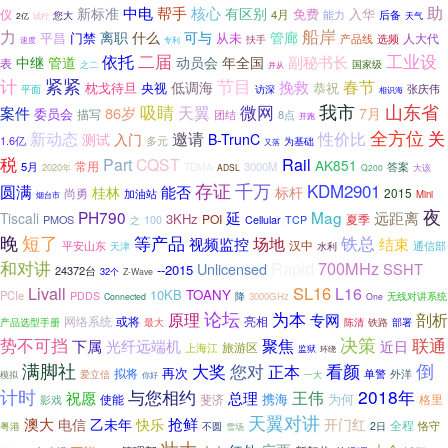
中电
助
帮手
核心
新标准
有区别
免费
仪
入华
4月
后备
您大
能力
2亿
试行
天气
船岸
力
离职
什么
可与
管廊
平昌
门禁
从未
人大代
产品线
扶手
选频
速度
专利
二届
工业设
依托
年全国
副秘书长
中继
管道
动员会
表
国家级
之二
并从
紧紧
计
节目
春节
挽救
低调海
枕戈待旦
央视
恭祝
张庆伟
平面
访深
相识海
吸睛
微网
我市
山东省
案件
天翼
86岁
7月
委员会
描写
团结
8点
开跑
全方位
关
新动态
邀请
性价比
测试
入门
B-TrunC
1.6亿
多元
为基础
又落
税
Rail
Part
CQST
AK851
常用
5月
3000M
答案
TDMA
2020年
大该
ADSL
Q200
千万
存证
KDM2901
圆满
桂林
能否
标杆
2015
尚勇
加油站
Mini
烟台市
夜
PH790
延
Mag
远距离
Tiscali
3KHz
POI
PMOS
夏季
之
100
Cellular
TCP
晚
短了
铁总
等产品
视频监控
场地
结束
平安山东
汉中
通信部
天津
水利
和对讲
Rapid
700MHz
SSHT
Unlicensed
--2015
24372台
32个
Z-Wave
Livall
SL16
L16
10KB
TOANY
PCIe
PDDS
降
3000GHz
无线对讲系统
Connected
One
论坛
原理
为本
剖析
专网
或将
亮相
网络系统
最大
陈清
产品选型手册
铁路
部署
决策
势不可挡
聚焦
联通
下属
光纤远端机
近日
旅游区
上海江
监狱
环绕
满脚社
大奖
您对
看颜
倒
正本
再次
拟将
外洋
单警
爱立信
模拟
一大
你好
计时
2018年
与您相约
王伟
祝愿
总理
携海
为何
斐济
影戏
使能
格里
天翼对讲
澳大
抢鲜
电信
乙未年
快乐
开门红
全程
粤港
2日
恪守
不圆
雪场