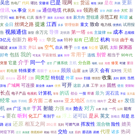
已是
现网
更新
吴忠
货运
是在
堪比
代码
安徽省
热电厂
列表
安立
枢纽
演讲
领跑者
通信电缆
佳讯
事业
代表队
大忙
新
兄弟
内部
小小
飞鸿
泰雷
首张
三级
示范工程
慧锐通
和谐
新方向
空间
幻真
服务于
减
新手机
看看
钢筋
演示
北京地区
丝绸之路
提速
江西
致命
会日
童文
灾
电力线
试用报
管理创新
便携机
多多
视频通信
成本
导弹
第一塔
余万元
主旋律
告
龙铁路
总规模
新型
全线
劳保
创新力
称号
已通过
华北
机构
特种
3亿元
贴有
由于
等级
电
长文
协调
空气
该机
探测器
激发
并以
终于
磁波
自从
太阳
分量
5公里
也有
麦克斯
远地
我的
常用于
包括
别管
好奇
相当于
连线
宇宙射线
90年代
可见光
波长
附带
介于
同一个
它是
分合路
主机
突显
广播系统
修复
要目
端机
光缆
时建
道管
说是
频频
会有
谈天
特殊要求
无错
山崖
耗电量
着眼于
实时性
近几年来
这类
就可
器材
收集
同类型
误
特别是
外罩
当然
扫描
三阶
增强型
跟民
及到
通讯设备
室内外
可开
固然
广域网
可连接
这款
工学
人体
便携
次方
使在
受限制
异地
新业务
高频率
长点
的话
计算机
最为
泥石流
电子产品
都会
一按
电视机
即通
等等
不仅
汶川县
经常
亚太地区
发信
多方面
之处
二者
手持机
自然地
倾向于
短的
处于
有所不同
对方
机
于其
射能
力强
她去
广泛
海岸
能有
一代
周末
认同
进而
许是
白费
要在
是从
听到
浮上
还可以
英文
化工厂
却是
有别于
思
新概念
一众
也是
还原
相互之间
挥发性
混合物
险性
媲美
路
还没
20公里
可燃气体
见到
交给
代理
热词
诸多
对症下药
彻底粉碎
明话
通话路
后的
易燃
适宜
初始
无意
高强度