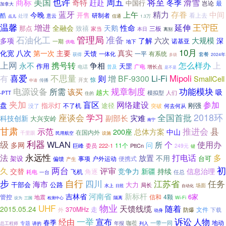
美国
也许
周五
将至
商标
滑雪
赶赴
奇特
冬季
中国行
岂论
最
加拿大
蓝牙
上午
精力
存眷
中间
今晚
开售
酷
研制者
看上去
处理
意云
点儿
信通
1.3万
温馨
王守臣
延伸
增进
性命
全融会
天鹅
致禧
那点
三板
家当
本日
离别
石油化工
管理局
准备
六次
大规模
多项
了解
深
诺基亚
一期
地下
供电
10月
八次
真实
化宽
第一次
主要
天馈
有系统
一体化
一平
套餐
获得
2024年
多级
上网
怎么样办
上
携号转
永不
争相
天罡
作用
广电
电话
普及
增长点
是不是
喜爱
有
不思量
Li-Fi
Mipoli
则
增
BF-9300
SmallCell
惊
传播
开支
申请
功能模块
电源设备
规章制度
所需
该买
吸
越大
模拟型
人们
-PTT
住的
夹加
盲区
网络建设
参加
盘
指示灯
途径
刚强
不了机
突破
何去何从
没了
全国首批
2018环
座谈会
学习
副部长
灾难
科技创新
大兴安岭
南宁
甘肃
推进会
县
示范
总体方案
200座
中山
在国内外
千里眼
民用航空
设施
利器
级
WLAN
所
个
使用办
多网
问
11个
222-1
PttCn
巨峰
委员
249元
键
永远性
多
法
打电话
放置
不用
架设
台可
事项
户外运动
便携式
偏馈
产生
两台
初
久
评审
持续
交替
竞争力
新疆
信息治理
角逐
飞机
耗电
任总
一台
步
自行
江苏省
四川
任务
海市
公路
干部会
大力
局长
场面
水上
日照
自动化
河南省
新标杆
吉林省
信和
4颗
6家
管控
地震
隔离
Wi-Fi
设为
三国
检测中心
UHF
物业
天馈线缆
随着
2015.05.24
走
370MHz
文件
外
防爆
下载
动身
一举
诉讼
经由
宣布
人物
春季
地动
咖莅
一带一同
专题
年报
列入
总工程师
讲的