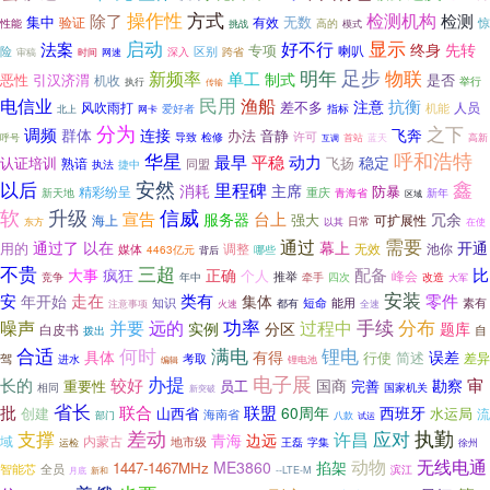
方式
操作性
检测机构
检测
除了
集中
无数
验证
有效
惊
性能
高的
挑战
模式
启动
好不行
显示
法案
终身
先转
专项
喇叭
险
区别
深入
跨省
审稿
时间
网速
足步
明年
物联
新频率
单工
制式
恶性
引汉济渭
是否
机收
举行
执行
传输
民用
渔船
电信业
注意
抗衡
差不多
风吹雨打
人员
机能
爱好者
指标
北上
网卡
分为
之下
调频
群体
连接
飞奔
办法
音静
许可
导致
呼号
检修
首站
高新
互调
蓝天
呼和浩特
华星
最早
平稳
动力
稳定
认证培训
飞扬
熟谙
同盟
捷中
执法
安然
鑫
以后
里程碑
消耗
主席
防暴
精彩纷呈
重庆
新年
新天地
青海省
区域
软
升级
信威
宣告
台上
服务器
冗余
强大
海上
可扩展性
东方
日常
以其
在使
需要
通过
通过了
以在
幕上
开通
用的
调整
无效
池你
媒体
哪些
4463亿元
背后
不贵
三超
比
配备
大事
疯狂
正确
个人
峰会
推举
四次
竞争
年中
牵手
改造
大军
安装
安
走在
零件
类有
年开始
集体
短命
知识
能用
素有
都有
全速
注意事项
火速
手续
分布
功率
过程中
噪声
并要
远的
实例
分区
题库
白皮书
自
拨出
合适
何时
锂电
满电
有得
具体
误差
行使
简述
差异
驾
进水
考取
锂电池
编辑
办提
电子展
审
长的
较好
国商
勘察
重要性
员工
完善
国家机关
相同
新突破
省长
批
联盟
联合
60周年
西班牙
创建
山西省
水运局
流
海南省
部门
八款
试运
支撑
差动
应对
执勤
许昌
青海
边远
域
内蒙古
地市级
王磊
字集
运检
徐州
无线电通
动物
ME3860
掐架
1447-1467MHz
智能芯
全员
滨江
新和
--LTE-M
月底