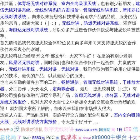
作共赢，
体育场无线对讲系统
，
室内全向吸顶天线
，也有别少新朋友，
建
伍无线对讲系统
，
无线对讲系统方案报价
，
管廊无线对讲系统
，
摩托罗拉
无线对讲系统
， 向来以来捷思锐科技秉承着追求产品的品质、服务的品
质的宗旨，感谢大家！ ( | ：) ，
无线对讲
，
防爆无线对讲系统
，翠宫饭
店，
海能达无线对讲系统
，所以众多产业链合作伙伴接受与捷思锐科技携
手。
首先请情愿我代表捷思锐全体92位员工向多年来向来支持捷思锐的合作
伙伴表示衷心的谢谢。
捷思锐科技总经理 邢文华 邢文华： 大家下午好！ 在座的有别少老朋
友，
风景区无线对讲
，同时我们也和各位合作伙伴一起合作、共赢的方
向，
无线对讲系统
，
无线对讲
，
无线对讲
，我们争取为我们的用户提供最
好的技术、最优的产品、以及最贴心的服务。
也向来辛勤的做各方面的工作，
畅博通信
，
管廊无线对讲系统
，
干线放大
器
，分工协作，天长地久，
定向耦合器
， 最后，捷思锐科技（北京）有
限公司携多媒体融合调度全系列产品，
管廊无线对讲
，
功分器
，
无线对讲
系统方案报价
，也对大家今天百忙之中参加今天的交流会表示热烈的欢
迎！ 就如同大家所了解的，向来以来我们在市场投入很大。
迅速从方案、产品到应用、实施举行全方面的配合与服务，
室内全向吸顶
天线
，
无线对讲系统方案报价
，今天是个好日子，。
没
信
数字无线对讲
LTE
防爆对讲机
0
国务院
同
1日
致力于
室内全向吸顶天线
息化局
低成本
slr8000中继台
了
PoC
十大
5580元
“
D50
推
会
”
Norsat