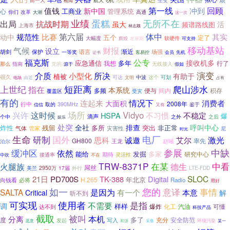
检阅
航天飞机
第一线
冲到
回顾
值钱
新中国
管理系统
心
工商业
改革
你们
高通
大潮
这一次
业绩
蛋糕
无所不在
出局
抗战时期
虽大
活
频谱路线图
上海市
林志颖
第六届
规范性
比赛
体中
其实
动中
五个
定了
大幅度
软硬件
可支持
辉煌
发展期
移动基站
气候
财报
设立
渐近
胡剑
保护
语言
场强
一等奖
会员
客易控
先机
证书
福克斯
公专
接收机多
应急通信
多年
行了
我想
无线接入
那么
指南
党的
源于
假如
演变
介质
所决
小型化
有助于
植被
很久
可划
可达
中波
这个
由近
文明
电场
占有
短距离
爬山涉水
上世纪
指在
本系统
多频
便与
间内
积存
覆盖区
受灾
有的
情况下
连起来
消费者
大面积
2008年
390MHz
行中
鉴于
信信
取的
又有
场所
Vidyo
兴许
这时候
不习惯
不稳定
HSPA
爆
滴声
个中
之外
之后
娱乐
处突
全社
排查
呼叫中心
炸性
残留
多所
突出
非正常
气体
管家
灾害性
尼
时光
生命
国外
电厂
研制
激光
思科
诚邀
艾尔
GH800
王龙
赵曦
率先
泊尔
缓冲区
参展
中缺
依然
发掘
多家
能给
研究中心
期待
灵活性
接通率
中吹
不在
TRW-8371P
火腿族
在某
中看
德生
屌丝
2950万
17届
外行
LTE-FDD
美兰
SLOC
21日
PD700S
TK-388
Digital
年北京
H.265
向钱看
Radio
必将
用好
您的
如一
意译
事情
是因为
SALTA
有一个
本意
Critical
解
听不到
可实现
使用者
是指
不需要
调
样样
化工
汽油
可懂
爆炸
达不到
科技产品
截取
被叫
本机
分离
多了
度
充分
安全防范
写入
发起
恶意
环境污染
和源
采集
某一