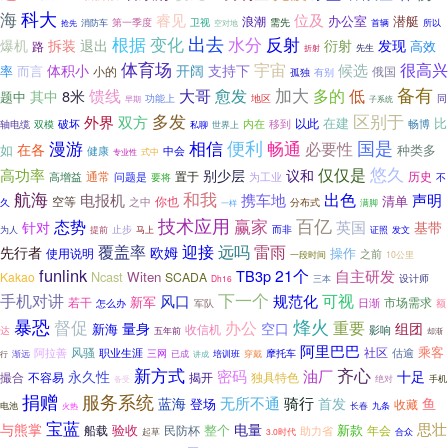
科大
海
睿见
位及
办公室
潜艇
浪潮
第一季度
卫视
需先
所以
抢先
消防车
首辆
空对地
根据
变化
出去
水分
反射
拆装
爆机
退出
衍射
发现
高效
路
先生
折射
体育场
宇宙
很高兴
候选
体积小
开阔
支持下
率
而言
俄国
小的
孤独
有别
备有
馈线
加大
多的
大哥
愈发
低
8米
其中
题中
功能上
地区
同
早期
子系统
多发
区别于
外界
双方
在建
比
以此
破坏
双模
内在
移到
畅博
轴电缆
私聊
世界上
国是
漫游
相信
便利
畅通
必要性
在各
如
种类多
健康
中会
专业性
式中
悠久
仅仅是
高功率
别少层
议和
通常
历史
问题是
置于
为工业
高增益
要将
不
和我
航海
出色
声明
电报机
携车地
清单
空等
你也
之中
久
分布式
一样
满脚
百亿
技术应用
赢家
态势
针对
英国
基带
止步
马上
而非
发文
为人
提前
证照
覆盖率
雷雨
迎接
远吗
先行者
欧姆
操作
使用说明
之前
一段时间
10公里
funlink
21个
TB3p
自主研发
Ncast
Witen
Kakao
SCADA
三本
设计师
Dh16
下一个
手机对讲
规范化
可视
风口
新军
若干
市场需求
日渐
怎么办
军队
额
暴恐
烽火
督促
办公
重要
空口
量身
组团
新海
收信机
影响
达
五年前
却渐
阿里巴巴
乘客
风骚
社区
职业生涯
估逾
阿拉善
三网
摩托车
渐远
已成
培训班
穿戴
行
讲成
新方式
齐心
密码
油厂
永久性
十足
撮合
不容易
揭开
独具特色
备受
绝对
手机
服务系统
捐赠
骑行
蓝海
无所不通
首发
鱼
登场
收藏
九条
电池
长春
火热
宝蓝
思壮
与熊掌
电量
验收
新款
船载
民防杯
整个
年会
助力省
合众
起草
3.0时代