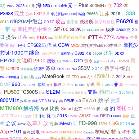
海
702
599元
Plus
400MHz
在
体
2025
N50
3月
499元
一
2022
PDT
338
汉胜
江苏
P3688
2019
3.0
LKP
公布
P8668i
摩托罗拉slr8000中继台
以
P6620i
rd620s中继台
攻击
派出所
2017
数字对讲机
2013
数字化
桥
一带
摩托罗拉中继台
GP700
SL2K
25
等
模块
C2660
泛
CB-SGQ-400
2月
提供
max
4.77亿
正在
日
iPTT
畅博通信设备手册
沙漠
AWIRE
MWC
CE0
摩托罗
CCW
EP682
取代
案例
就
MCS
摩托罗拉slr5300中继台
1号文
推广
拉slr1000中继台
此生
G882
rd980中继台
01L09
DDR3
摩托罗拉
控股
2900
HP780
说明
民
搜救
CTO
责令
完
EarPods
1月
LoRa
2009
---
救援
Nokia
350M
数字中继台
警
派单
2014
C2620
治理厅
760
6499
政协委员
Skr
小
450MHz
MateBook
2018
CB-FDQ-400
rd980s中继台
首都机场
正品
CEO
960
DMR
系
兼
楼梯
概述
治理
其
21号线
BD500
政策
欧洲
TS-8400
天
APEC
slr1000中继
PD500
SL2M
支队
特约
TC500S
350MHz
此次
沙龙
接收分路器
森林防火
台
数字
800MHz
EV751
资源
Gray
高
VT-3
4.0
DPMR
效率
把
推进
MTM800
的
解析海
比例
摩托
Smart
赴京
E8608
双工器
洽谈
QH-
徐
2016
很
RFID
正
A518T
1327
TS2601
体制
预
Phone
P6600i
操纵
江西省
3GPP
会议
改革开放
FD-998
1.8G
iMesh
式
河南
近
3118
1624
会议室
350
物
App
F101
核电站
将
没电
将于
搜狗
RFS-BDA400
CB-ANT-400-N
通
Capacity
8260
合
产业发展