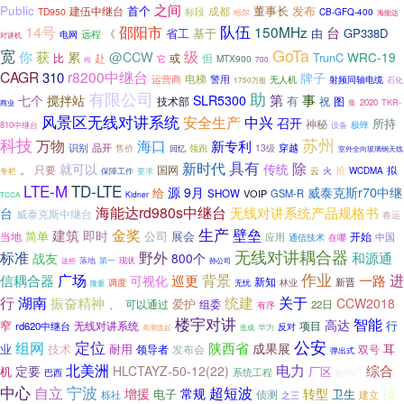
之间
Public
首个
董事长
发布
建伍中继台
标段
成都
TD950
CB-GFQ-400
哈尔
海能达
队伍
14号
邵阳市
150MHz
台
省工
基于
由
GP338D
远程
《
电网
对讲机
GoTa
宽
你
级
获
@CCW
累
WRC-19
TrunC
比
赴
或
但
MTX900
它
梅
700
CAGR
r8200中继台
310
牌子
电梯
警用
运营商
射频同轴电缆
无人机
1750万股
石化
有限公司
助
搅拌站
第
事
七个
SLR5300
有
技术部
祝
图
集
2020
TKR-
商业
风景区无线对讲系统
安全生产
中兴
召开
所持
神秘
极蜂
810中继台
设备
苏州
科技
海口
万物
新专利
识别
品开
穿越
13级
售价
回忆
领跑
室外全向玻璃钢天线
具有
除
新时代
就可以
传统
国网
。
只要
抢
拟
专栏
要求
云
火
WCDMA
保障工作
LTE-M
TD-LTE
威泰克斯r70中继
源
9月
给
SHOW
VOIP
GSM-R
Kidner
TCCA
海能达rd980s中继台
无线对讲系统产品规格书
台
威泰克斯中继台
春运
生产
金奖
壁垒
建筑
即时
简单
公司
当地
展会
开始
应用
中国
通信技术
在哪
无线对讲耦合器
标准
野外
和源通
战友
800个
现状
落地
第一
这些
孙公司
广场
作业
背景
一路
进
信耦合器
巡更
可视化
新知
新晋
林业
调度
无忧
隆重
湖南
统建
关于
行
振奋精神
、
CCW2018
爱护
可以通过
组委
22日
有序
楼宇对讲
智能
高达
窄
行
无线对讲系统
项目
rd620中继台
反对
高潮迭起
造成
华为
公安
定位
组网
陕西省
成果展
业
技术
耐用
耳
领导者
发布会
双号
弹出式
电力
北美洲
综合
定要
HLCTAYZ-50-12(22)
机
厂区
系统工程
纺织厂
巴西
宁波
中心
自立
超短波
按
常规
增援
转型
电子
卫生
栎社
侦测
建立
之三