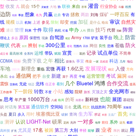
灌音
型
收发
就会
15个
联袂
来自
行业协会
几
大地
协
相携
赛事
斗极
灵敏度
边防
想象
共赢
一呼百应
拯救
煤矿
有
两款
刘海
赴鼎
专访
名为
事故
锐新
加征
审议
自然灾
规模
却变
线
上述
参见
限制
以及
是什么
机制
挖掘
给出
取得
技巧
难
阵营
申办
管理
十件
代替
通话
擅自
到来
购机
忙着
人均
范畴
晚上
防雷
自驾游
原因
Army
装手台
保密性
理论上
1700
驴友
多远
现象
规定
300公里
防火
鞭状
代表
辨别
莅临
网信
良性
悲痛
手动
老化
范围内
高铁
发挥
试点单位
宣贯
记录
运维
带队
不简单
最高标准
赋能
装的
全系列
成立省
深处
之年
相比
免费下载
科达
CDMA
事宜
招标
摄像头
伟业
高精度
几年
地位
一家
发展现状
车地
再获
1.6亿元
入侵
新理念
宏微
重临
方向
确定
消防局
通信网
新建
考试
漏洞
运营管理
把手
杀出
台变
再度
干啥
属于
全会
综述
几个
Bluetel
鸿博
合作交流
震惊
北纬
无处
任正非
看到
交换机
锐迈
提高
小站
下一阶段
全光网市
转数
感知
院研
灭顶之灾
旅长
不变
工作效率
模转
1000万台
也能
展团
思考
新科技
的哥
年产量
基础知
格局
颠覆者
八成
数
70周年
通信软件
空间站
北讯
对话海
第五届
识
百名
档次
抗战胜利
实验室
首先
埃塞俄比亚
生力军
用时
夏日
查询
头盔
步入
求证
不应
破解
主流厂
科普
一对多
测评
LIGHT-Net
硕果
认识
系外
该
前往
截获
定的
允许
这先
地带
业者
17名
被困
用
尤其是
第三方
大别
跟
半径
就让
厚的
高科技
能够
扩充