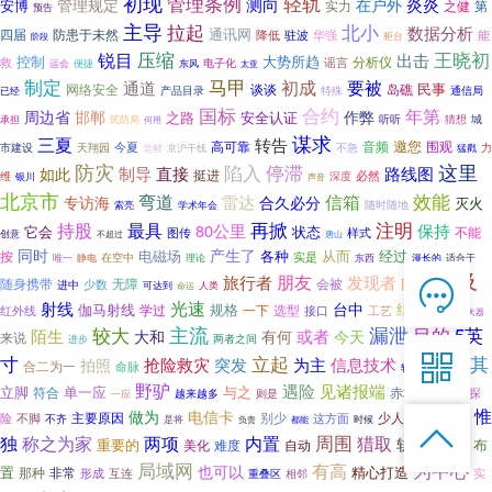
初现
轻轨
管理条例
测向
炎炎
管理规定
在户外
安博
实力
之健
第
预告
主导
拉起
北小
数据分析
通讯网
四届
防患于未然
驻波
华强
能
降低
阶段
柜台
压缩
王晓初
锐目
出击
控制
大势所趋
分析仪
救
电子化
谣言
运会
便捷
东风
太亚
制定
马甲
要被
初成
通道
民事
网络安全
谈谈
岛礁
特殊
产品目录
通信局
已经
合约
国标
年第
周边省
邯郸
作弊
之路
安全认证
听听
城
猜想
承担
民防局
何用
谋求
三夏
转告
高可靠
邀您
围观
今夏
音频
市建设
天翔园
不急
力
京沪干线
尝鲜
猛戳
防灾
这里
陷入
停滞
路线图
制导
直接
如此
挺进
必然
维
深度
银川
声音
北京市
效能
信箱
弯道
雷达
专访海
合久必分
灭火
索亮
随时随地
学术年会
再掀
持股
注明
最具
保持
80公里
它会
状态
不能
图传
样式
创意
不超过
唐山
同时
产生了
电磁场
各种
经过
按
从而
实是
在空中
漫长的
唯一
静电
理论
东西
适合于
提及
朋友
旅行者
发现者
向来

随身携带
少数
无障
会被
进中
可达到
命运
人类
在线客服
射线
光速
台中
结实
伽马射线
规格
一下
选型
红外线
学过
接口
工艺
而来
放大器

较大
7*12 QQ在线，服务咨询
主流
漏泄
目的
5英
陌生
或者
大和
有何
今天
来说
进步
两者之间

立起
寸
有其
抢险救灾
为主
拍照
突发
信息技术
合二为一
命脉
十米
较短
野驴
遇险
见诸报端
立脚
单一应
与之
服务热线
符合
赤城
户外探
越来越多
则是
人士
一应
惟

做为
电信卡
主要原因
别少
少人
了解到
险
这方面
不脚
不齐
是将
负责
都能
时候
下面

恭候聆听，023-86382199手机直接点击
内置
周围
精度
独
称之为家
两项
猎取
轨迹
重要的
布
美化
自动
难度
拨打
局域网
为中心
有高
也可以
置
精心打造
那种
非常
形成
实
互连
重叠区
相邻