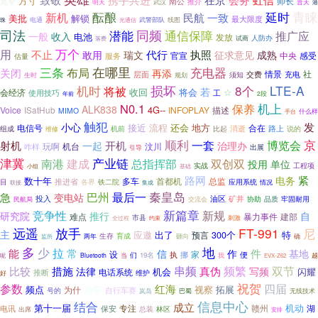
方寸
师长
宽窄
南公
推介
明天
武汉
普天
港
延时
青睐
酝酿
新机
民航
一致
解锁
美批
最大限度
电通
武警部队
线图
珠
光通信
司法
潜能
同频
通信保障
推广应
一般
收入
电池
发放
人防办
落费
试商
万个
用
不止
瑞文
代行
执照
敢用
征求意见
成熟
官宣
中央
感受
服务
估量
三条
在哪里
充电器
布局
关闭
再添
情景
社
层面
充电
交费
须知
生时
规划
损坏
8个
LTE-A
机时
将被
若
收回
将会
☆
会经济
使用技巧
工
年前
2段
N0.1
保养
机上
ALK838
4G--
Voice
ISatHub
INFOPLAY
描述
MIMO
什么样
手台
触犯
发
小心
接近
流程
还会
电信号
地方
合在
路上
机前
比起
消逝
组成
说的
维修
京
顺利
一套
博览会
射机
开机
一起
治理办
玩啊
机台
汶川
咋样
出展
引导
津冀
产业链
双创双
南港
建成
总指挥部
投用
单位
实战
工程项
小组
基础
路网
紧
电务
数十年
多车
首都机
总监
推进省
铁二院
应用系统
目
各界
情况
联接
集成
秦皇岛
巴州
最后一
急
变电站
油区
投入
矿井
协助
品质
牢固耐用
交流会
民航局
新篇章
竞争性
新规
研究院
推行
自
难点
暴力事件
建部
市县
刺激
全过程
约束
远遥
放手
FT-991
尼
主
应邀
出了
特
预言
300个
生存
育成
两年
砸向
确
监所
多
少
地
拉
能
常
作
件
信
基地
设
执
挪
家
便
们
19名
呢
Bluetooth
当
我
越
EVX-Z62
串频
频繁
双节
比较
措施
真伪
法律
写频
机会
闪耀
电话系统
推断
维护
好
祝贺
参数
四届
红海
频点
动车
视察
拓展
为什
自行车赛
号的
巴蜀
无线技术
岚岛
信息中心
结合
成立
第十一届
机动
专注
赣州
湖
保安
电讯
林区
总装
出席
安排