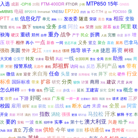
MTP850
15年
入选
FTM-400DR
成新
-CP16
FT1DR
20颗
GNSS
少将
EP720
电磁
像
IC-T7H
eMBMS
YAESU
PDC550
BP2015
Inmarsat
如
达
的的
lcx
PTT
信息化厅
相应
发改委
隧道
变脸
航
单元
荣获
直击
民族
成
拥抱
凯乐
阿里
业务
阿拉
联
旗下
谢幕
多模
荣膺
智造
法院
贩卖
断电
智能终端
方舱
将来
重办
重磅
战争
袂海
折腾
增
硬汉
民众
完整
郑州
产于
你是
新手
自带
人说
一点
压
义务
巴拿马
联手
相伴
再小
新春
一同
竖立
聚合
喜欢
展再
坚忍不拔
募资
龙江
指导
树模
美圆
班子
捷思
强劲
赞许
缧绁
大唐
大使馆
新生态
助推
一线
取销
转发
大灾难
公安厅
风起
周
首例
全国联网
全局
责任
甘肃省
水电站
郑祖辉
带有
系列产品
报警系统
反恐
访问
界
对射
地市
元器件
座机
指点
来自海
任命
行业
头显
井下
微信
硬件
优化
迎变
荣登
干扰
高管
应用领域
混网
分类
标准
国际标准
扩容
商用
研究
建议
带来
计算
尺度
较快
从何
万元
作证
怎么样样
概念
王建宙
延长
立时
卡你
探究
步伐
带
领先
搭建
车顶
对于
修改
好呢
下游
广东省
三岁
缴费
请求
进程
宽
一师一麦
频段
我国
分配器
合成
交通银行
宣传
全景
阿雷
校园
雇用
战线
断水
来袭
获批
胡军
山竹
首届
逾越
暴雨
市长
总部
汗水
马拉松
指数
涡轮
强强
开业
本
解释
环球
满的
手艺
美丽
照样
更强
研讨会
澳大利亚
要的
兴趣
给予
一波
实事
第十七
次
生长
安检
招呼率
构造
业余
万余
供给
今年
移动通信
贵州省
直立
范例
键桥
亚联
为由
国度
司法行政
即将
英雄
致敬
在京
会务
携手共进
虹信