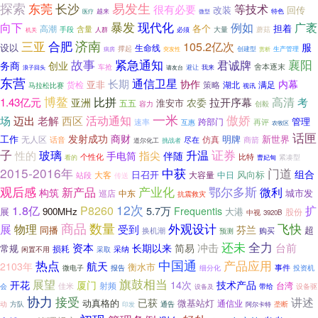
探索
东莞
长沙
易发生
等技术
很有必要
改装
回传
越来
特色
医疗
微型
暴发
向下
现代化
例如
广袤
各个
担着
高潮
含量
手段
人群
大量
蘑菇
必须
机关
济南
三亚
合肥
105.2亿次
服
设以
生命线
撑起
创建型
赏析
生产管理
病房
突发性
襄阳
故事
紧急通知
君诚牌
务商
创业
舍本逐末
车抢
避让
我来
浪子回头
请友台
东营
通信卫星
长期
内幕
协作
亚非
策略
湖北
满足
货检
马拉松比赛
视讯
博鳌
比拼
高清
考
1.43亿元
拉开序幕
亚洲
农委
淮安市
五五
容力
创毅
一米
傲娇
场
西区
活动通知
迈出
老解
管理
跨部门
再评
速率
互惠
农牧区
话匣
发射成功
商财
工作
明牌
新世界
无人区
仿真
尽在
商箭
话音
道尔化工
挑战者
子
升温
证券
性的
玻璃
指尖
手电筒
伴随
个性化
比特
紧凑型
看的
曹妃甸
2015-2016年
中获
门道
组合
日召开
风向标
大客
大容量
中日
站段
传送
鄂尔多斯
观后感
新产品
产业化
微利
构筑
城市发
中东
巡店
抗震救灾
12次
1.8亿
P8260
扩
5.7万
Frequentis
展
900MHz
大港
股份
中视
3920B
商品
数量
飞快
外观设计
展
物理
受到
芬兰
同播
超
换机潮
预测
购买
全力
还未
资本
冲击
长期以来
台前
简易
常规
损耗
采纳
闲置不用
采取
中国通
产品应用
热点
航天
2103年
衡水市
细分化
事件
投资机
微电子
报告
旗鼓相当
展望
14次
开花
厦门
技术产品
射频
佳米
台湾
会
带给
设备驱
设备及
协力
接受
讲述
已获
动真格的
微基站灯
通信业
动
方队
通告
印发
阿尔卡特
垄断