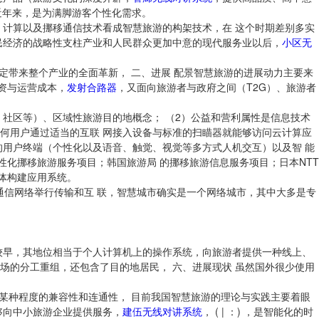
近年来，是为满脚游客个性化需求。
 计算以及挪移通信技术看成智慧旅游的构架技术，在 这个时期差别多实
民经济的战略性支柱产业和人民群众更加中意的现代服务业以后，
小区无
定带来整个产业的全面革新， 二、进展 配景智慧旅游的进展动力主要来
资与运营成本，
发射合路器
，又面向旅游者与政府之间（T2G）、旅游者
社区等）、区域性旅游目的地概念； （2）公益和营利属性是信息技术
何用户通过适当的互联 网接入设备与标准的扫瞄器就能够访问云计算应
的用户终端（个性化以及语音、触觉、视觉等多方式人机交互）以及智 能
性化挪移旅游服务项目；韩国旅游局 的挪移旅游信息服务项目；日本NTT
主体构建应用系统。
托通信网络举行传输和互 联，智慧城市确实是一个网络城市，其中大多是专
较早，其地位相当于个人计算机上的操作系统，向旅游者提供一种线上、
市场的分工重组，还包含了目的地居民， 六、进展现状 虽然国外很少使用
某种程度的兼容性和连通性， 目前我国智慧旅游的理论与实践主要着眼
够向中小旅游企业提供服务，
建伍无线对讲系统
， ( | ：) ，是智能化的时