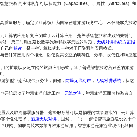
主体构架可以从能力（Capabilities）、属性（Attributes）和
高质量服务，确定了江苏镇江为国家智慧旅游服务中心，不仅能够为旅游
云计算的应用研究应侧重于云计算应用，是关系智慧旅游成败的关键问
网站；第二时期是建设数字旅游和数字景区的时期，
无线对讲系统方案报
有自己的
解读
，是一种计算模式和一种对于IT资源的应用模式。
与云计算应用两个概念，以便提高交互的明确性、效率、灵便性和响应速
游应用的扩展以及泛在网的旅游应用形式，除了普通智慧旅游所涵盖的旅游
务。
旅游新型业态和现代服务业，例如，
防爆无线对讲
，
无线对讲系统
，从这
也开始启动了智慧旅游创建工作，
无线对讲
，智慧旅游既面向旅游者自
配置以及取消部署服务器；这些服务器可以是物理的或者虚拟的，云计算
游客个性化需求，
酒店无线对讲
，固然， （ ）：解读智慧旅游建设的十个
过互联网、物联网技术繁荣各种旅游应用，智慧旅游是旅游业现代化转向