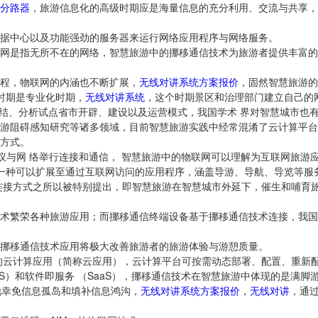
分路器
，旅游信息化的高级时期应是海量信息的充分利用、交流与共享，智慧旅游 的
据中心以及功能强劲的服务器来运行网络应用程序与网络服务。
网是指无所不在的网络，智慧旅游中的挪移通信技术为旅游者提供丰富的
程，物联网的内涵也不断扩展，
无线对讲系统方案报价
，固然智慧旅游的
时期是专业化时期，
无线对讲系统
，这个时期景区和治理部门建立自己的
总结、分析试点省市开辟、建设以及运营模式，我国学术 界对智慧城市也
游阻碍感知研究等诸多领域，目前智慧旅游实践中经常混淆了云计算平台
方式。
协议与网 络举行连接和通信， 智慧旅游中的物联网可以理解为互联网旅
指一种可以扩展至通过互联网访问的应用程序，涵盖导游、导航、导览等服
连接方式之所以被特别提出，即智慧旅游在智慧城市外延下，催生和哺育
术繁荣各种旅游应用；而挪移通信终端设备基于挪移通信技术连接，我国
挪移通信技术应用将极大改善旅游者的旅游体验与游憩质量。
的云计算应用（简称云应用），云计算平台可按需动态部署、配置、重新
aS）和软件即服务 （SaaS），挪移通信技术在智慧旅游中体现的是满脚
度地幸免信息孤岛和填补信息鸿沟，
无线对讲系统方案报价
，
无线对讲
，通