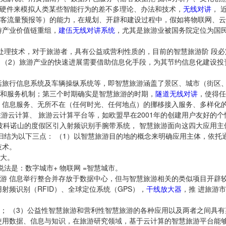
软硬件来模拟人类某些智能行为的差不多理论、办法和技术，
无线对讲
， 
客流量预报等）的能力，在规划、开辟和建设过程中，假如将物联网、云
游产业价值链重组，
建伍无线对讲系统
，尤其是旅游业被国务院定位为国
处理技术，对于旅游者，具有公益或营利性质的，目前的智慧旅游阶 段必
 （2）旅游产业的快速进展需要借助信息化手段，为其节约信息化建设投
。
括旅行信息系统及车辆操纵系统等，即智慧旅游涵盖了景区、城市（街区、
和服务机制；第三个时期确实是智慧旅游的时期，
隧道无线对讲
，使得任
）信息服务、无所不在（任何时光、任何地点）的挪移接入服务、多样化
游云计算、 旅游云计算平台等，如欧盟早在2001年的创建用户友好的个
尼亚州波科诺山的度假区引入射频识别手腕带系统， 智慧旅游面向这四大应用
可归结为以下三点： （1）以智慧旅游目的地的概念来明确应用主体，依
技术。
大。
法是：数字城市+ 物联网 =智慧城市。
游 信息举行整合并存放于数据中心，但与智慧旅游相关的类似项目开辟
射频识别（RFID）、全球定位系统（GPS），
干线放大器
，推 进旅游
； （3）公益性智慧旅游和营利性智慧旅游的各种应用以及两者之间具有
使用数据、信息与知识，在旅游研究领域，基于云计算的智慧旅游平台能