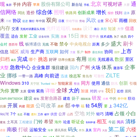
北京
通
现
内容
股份有限公司
可视对讲
手持
新台址
苹果
集群
手机
大赛
综合体
信网络
照明
增长
原
造价
创新成果
同比
铁路局
找到
报价
遗体
双向
风吹
来
协议
宋心军
雨棚
回收
公里
不断
促进
年中国
日夜
劳动节镇
限行
劳动
内存
光纤近端机
设计
信道
短波
交通
大学
典型
港口
无线对讲蘑菇头天线
无线通信
15日
覆盖
实施
发射
工业
适合
降实
党中央
技术成熟
四个
主体
动员
设备销售
为了
盛大
刷卡
线
禁令
中央电视台
多少
畅博通信
不敬
会对
无线
距离
墨西哥
上市
城区
如何
威海
生产商
信息
互联网
协同
客户
制作
强悍
方案
通信系统
完成
有用
归档
挑选
数据
巡检
景区
哪个
无线通讯
好评
功率分配器
裁员
企事
急救中心
体系
广州
企业集群
国内
火场
大型
项目建设
遨游车
业
挪移
ZiLTE
向前进
高峰
徐志军
一带一路
迅速
可靠性
青岛市
Windows
创新
同方
使用
310
通信
智能家居
引领
防汛
天宁区
整改
Trunked
94.7
全球
大的
我们
详细
为你
宽带
加速
促销
紫燕
对的
近些
居民
太原
铲车
研发
建设
发射合路器
扬子
建造
联动
中的
DMR-BWT820GK
单中继
俊知
小米
国际机场
公司改革
都
54所
342亿
开展
轻
中华
能源
福
要
构建
鼎桥
上
抗爆
空地
小白
对外
占领
清晰
7个
公开
轻巧
不能
供货
VoLTE
遭到
山西
生态
工作
楼宇
相互
清移
门铃
希望
听证会
土耳其
海外
论道
今起
阅兵
工程建设
星光
专利申请
第二届
六楼
南极
码头
打破
运输安全
室内
通讯系统
作为
及其
语音
海事
大连