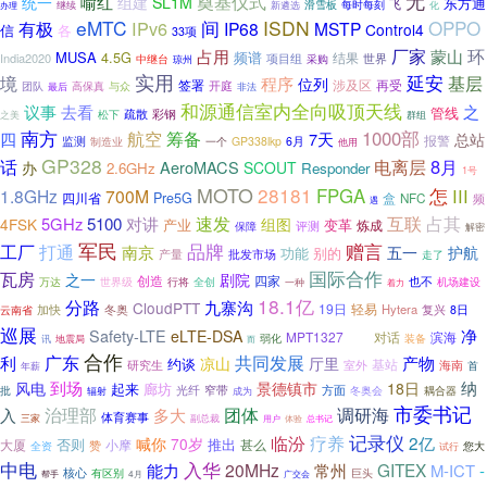
无
奠基仪式
喻红
组建
统一
SL1M
东方通
飞
滑雪板
每时每刻
办理
继续
新遴选
化
eMTC
ISDN
OPPO
IPv6
间
有极
IP68
MSTP
Control4
信
各
33项
环
厂家
占用
蒙山
MUSA
4.5G
频谱
结果
India2020
世界
中继台
项目组
采购
琼州
实用
延安
境
基层
程序
位列
签署
涉及区
再受
开庭
团队
最后
高保真
与众
非法
和源通信室内全向吸顶天线
议事
去看
之
管线
疏散
彩钢
松下
之美
群组
南方
1000部
航空
筹备
四
7天
总站
报警
监测
制造业
GP338lkp
6月
一个
他用
GP328
8月
话
电离层
AeroMACS
办
SCOUT
2.6GHz
Responder
1号
MOTO
28181
FPGA
怎
III
1.8GHz
700M
四川省
Pre5G
NFC
盒
频
遇
速发
互联
对讲
占其
5GHz
5100
4FSK
组图
产业
变革
评测
炼成
保障
解密
军民
品牌
赠言
工厂
打通
南京
五一
护航
功能
别的
批发市场
产量
走了
国际合作
瓦房
之一
剧院
四家
创造
也不
万达
行将
机场建设
世界级
全创
一种
着力
18.1亿
分路
九寨沟
CloudPTT
19日
轻易
加快
Hytera
复兴
冬奥
8日
云南省
巡展
净
Safety-LTE
eLTE-DSA
MPT1327
对话
滨海
装备
地震局
弱化
抖音
讯
而
合作
广东
共同发展
利
产物
凉山
厅里
约谈
基站
研究生
室外
海南
首
年薪
到场
纳
风电
景德镇市
18日
廊坊
起来
方面
批
光纤
窄带
辐射
冬奥会
耦合器
成为
市委书记
团体
调研海
治理部
多大
入
体育赛事
三家
副总裁
用户
体验
总书记
记录仪
疗养
临汾
2亿
喊你
70岁
否则
推出
大厦
甚么
赞
小摩
全资
您大
试行
入华
中电
20MHz
GITEX
能力
常州
M-ICT
-
核心
有区别
巨头
4月
广交会
帮手