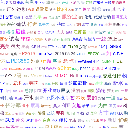
带宽
缴费
车顶
接头
共制
概念
地下室
下游
广东省
电源设备
合成
好呢
一部
上有
户外运动
比的
对照
其他
避雷器
螺旋
个
台需
不用
激活
名称
事项
等于零
服务业
共享
旅游活动
别
交替
活动
圆满完成
什么型
机身
角逐
量子
领导
突破
确认
打造
持续
评审
玉林
竞争力
定制
训练
听取
海市
第十
山东
庆祝
人防
处置
最佳
大力
江苏省
播报
新技术
台州
顺风耳
开辟者
超级
调研组
自行
场面
活动
试点
一款
装上
硬核
西安
许昌市
智慧消
大关
杭州市
信息系统
副主任
新网
15年
完美
很大
成新
少将
GNSS
-CP16
FTM-400DR
FT1DR
20颗
MTP850
如
BP2015
Inmarsat
2015.05.24
EP720
电磁
IC-T7H
YAESU
eMBMS
的的
达
PDC550
悬
惊
航
字
外
前
GSM-HI
像
FreeWheel
41个
Eric
lcx
PTT
eChat
pl360
weme
410M
PT578
工
EP820
WiMAX
China2015
Relay
1.4GHz
若
2段
MIMO
iRail
☆
Voice
交通银行
物
8个
TEDS
一师一麦
ISatHub
LTE-A
断水
业
请求
荣获
获批
胡军
战线
暴雨
校园
雇用
旗
首届
三岁
宣传
民族
进程
民众
涡轮
开业
总部
满的
阿雷
指数
一些
下
山竹
环球
强强
全景
照样
更强
市长
要的
汗水
一波
研讨会
解释
坚忍不拔
本次
手艺
生
安检
聚合
马拉松
招呼率
为由
展再
澳大利亚
兴趣
长
树
业余
给予
国度
第十七
构造
募资
方寸
即将
模
亚联
助
键桥
宽窄
贵州省
英雄
万余
供给
司法行政
范例
明天
直立
今年
武汉
解锁
新机
南公
师长
在京
地市
推
对射
普天
港珠
推介
美批
会务
带有
商
特点
最大限度
光通信
收入
延时
武警部队
司法
电池