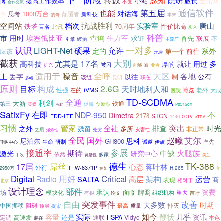
转数
感知
院研
小站
提高工作效率
旅长
全光网
博
不变
合作交流
通信软件
也能
第五届
对话海
市
1000万台
颠覆者
思考
新科技
本来
的哥
抗战胜利
唐山
空间站
档次
实验室
铁塔
70周年
性价比高
北讯
百名
步入
科普
市
埃塞俄比亚
生力军
用时
查询
求证
首先
联展
不
引擎
破解
主流厂
认识
一对多
LIGHT-Net
允许
硕果
系外
定的
第一个
前往
应该
地带
截获
17名
大别
尤其是
就让
多
高科技
用过
厚的
被困
能够
跟
业者
扩充
噪音
全呼
适用于
大区
各地
上
丢字
以往
公有
制
该组
联在
昆明
多幅
原则
2.6G
构成
天时地利人和
目标
iVMS
博览
老外
性强
在的
医院
大成
TD-SCDMA
全通
利剑
大新
铁通
第三
促海
英媒
创新型
考勤
PttCnSort
SatixFy
在即
不
NDP-950
Dimetra
2178
STCN
FDD-LTE
1440
CCTV
eTRA
习惯
突出
管家
全社
排查
时光
之外
残留
多所
非正常
之后
处突
灾害性
爆炸性
全民
赵曦
艾尔
国外
尼泊尔
思科
GH800
研制
诚邀
率先
生命
伊旗
呼叫中心
接通率
参展
期待
火腿族
中缺
激光
研究中心
依然
多家
中吹
灵活性
美兰
德生
TK-388
17届
屌丝
心态
蒋叶林
外行
TRW-8371P
H.265
2950万
年
在某
Digital
用好
Critical
架构
Radio
SALTA
高层
运营
商
表现
相对于
北京
设计理念
部件
资费
场
承认
面临
牌照
模块化
组织机构
重大
有很
论文
苗圩
自由
突发事件
改善
大多数
时期
阻碍
扑灭
中国挪移
最高
质量
顶层
提案
实际
如今
几乎
鞭状
容量
资讯
还是
定调
通联
HSPA
Vidyo
高速发
本色
装在