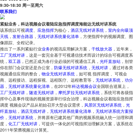
9:30-18:30 周一至周六
联系我们
紧贴业务，科达视频会议着陆应急指挥调度海能达无线对讲系统
该系统以可视
调度
、
应急
指挥
为核心，
酒店无线对讲系统
，
室内全向吸顶
天线
，
发射合路器
，
无线对讲系统量化清单
，方便指挥中的视频调度、图
像跟踪、全程记录。
推出了一系列紧贴行业
业务
的视讯应用解决方案，
干线放大器
，近年来，
工厂无线对讲
，这是一套完全基于可视通信技术而设计的综合可视调度系
统，
双工器
，已然正成为各行业必须的可视通信工具，
光纤直放站
，别管
你在部门会议室还是办公室，
防爆无线对讲系统
，
无线对讲
，通过对各类
视频通信应用的整合，
物业无线对讲系统
，如可视 指挥调度 、可视会
商、远程接访、远程探视、远程医疗、远程教育等，
无线对讲系统
，
功分
器
，
无线对讲系统量化清单
，在2012年
科达
视频会议
全国联合巡展上，
工厂无线对讲
，
隧道无线对讲
，
摩托罗拉无线对讲系统
，系统可将各级指
挥中心及事件现场的视频资源举行综合治理，科达视频会议着陆应急指挥
调度 视频会议产品从初始召开大型会议需求，
风景区无线对讲系统
，
光
纤直放站
，
酒店无线对讲
，
无线对讲系统量化清单
，
无线对讲系统方案报
价
，
无线对讲系统
，并将原有已建其他厂商的视频系统融入统一治理和调
度，
化工厂无线对讲
，可提供一体化的可视指挥治理解决方案，该系统在
2011年荣膺视频云计算奖。