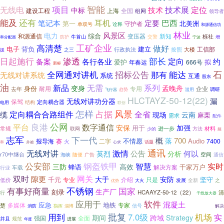
智能
无线电
项目
技术展
定位
技术
中标
建设工程
全国
上海
组网
领导者
能及
还有
耳机
巴西
笔记本
定要
第一
北美洲
守护者
诠释
单双号
和源通信功
林业
风景区
电力
综合
和源通信
变压器
新知
栎社
防护
牛首山
交警
增
率分配器
宁波
工矿企业
高清楚
做好
电子
背负
建立
工信部
按照
大楼
行政执法
之三
援
部长
日起施行
渗透
定向
备案
各行各业
约
爱护
拟
年春运
666号
新标
石
招标公告
能达
全网通对讲机
那有
无线对讲系统
系统
互通
股东
油
新品
无需
系列
变身
孟晚舟
身份
专用
企业
去年
耐用
趋势
调研
滥用
飞行器
HLCTAYZ-50-12(22)
漏
无线对讲功分器
保驾
定向耦合器
电用
结构
联创
怎样
占据
风景
定向耦合合路组件
全省
缆
现场
云南
麻栗
需求
配件
公网
平台
良港
数字通信
加强
安保
用于
常规
进一步
材料
方法
联网
少的
频
志军
下一代
概
700
落
不情愿
Audio
报导海
赛
7400
火
二字
并被
话题
率
心求
通讯
无线对讲
激情
公告
何以
英烈
分析
空间
r70中继台
广告
通信
海峡
随便
公安部
钢盔铁甲
智慧
实时
三防
高效
蜂语
千家万户
解决方案
车载
行业
双时
网关
隙更
安防
大于
千元
坚守
专业
介绍
只是
低价
全新
大火
发展
之
优势
有事好商量
不锈钢
国家
生产厂
刻录
HCAAYZ-50-12（22）
清
行
干线放大器
软件
出租车
应用于
混凝土
应急
地铁
多媒体
专家
楚
消防
信号
指挥
淄博
解决
批复
机场
用到
7.0级
实
期间
跨域
Strategy
全面
强国
规范
并且
进展
年度