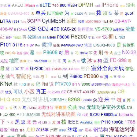
DPMR
iPhone
eLTE
没电
APEC
iMesh
960
760
MESH
正式
将
宅
1.8G
推动
单兵
为
拨
某
须
以下简称
队
quot
CB-OHQ-400
质疑
大
合
建
自
C1200
2016
油田
3GPP
CytiMESH
CB-ANT-
LiTRA
TETRA
转变
1624
Tony
MOTOTRBO
CB-GDJ-400
流量
VS-5700
400-W
KAS-20
指挥系统
治理系统
E-BDA400
R8200
拥
处
快
P8600
再
8260
EP821
提升
1日起
M3188
M3688
享
让
WiFi
质押
F101
是
3118
轨道
传输系
E-SGQ-400D
摄像
K4A8G045WC
5111UV
IP67
P8608
后
NX-32
刷
器
对
统
习
凭
传
2019年
不
式
走进
颁发
8228
聊
QChat
效益
型
冰
FD-998
地面
微
河北
向
构
见过
从
着
图像
软
VS-5700H
及
北斗
经
缺
室外全向天线
最
融合
GP300
信息
这
富
互
DSL
App
半
只
4.0
CM388
350
智能化
到
PD980
油气
》
P6600
化
携
与
认
值
至
全
法网
用
看
接收
KiNet
记
PTX700
该
掀
Phil
长
IPTV
8000
改
1.4G
slr5300中继台
正
海能达中继台
可以
小区
真正
CB-
庆
CB-ANT-400-NX
002583.SZ
镜头
无限距离对讲机
无线对讲机
8268
来
HLQ-400
迎
中
230MHz
啦
众
冀
E8600i
谈
更
公共
无线对讲室外天线
无线电台
消防员
CB-
诺
均
方
省
伍
变成
FMRC
子
无线对讲系统图
8220
FLQ-400
RFT-BDA400
和
P8600Ex
Teltronic
12月
核
下
黑
IEEE
1785
北
返
元
P118
100Gb
爱
您
国
Analytics
用语
次
™
4G-LTE
海能达对讲
终端
钢结构
启用
州市
建伍中继台
2016年
发布
首个
董事长
国产
高端
还
原
机
邵阳市
队伍
施行
经营
TALKABOUT