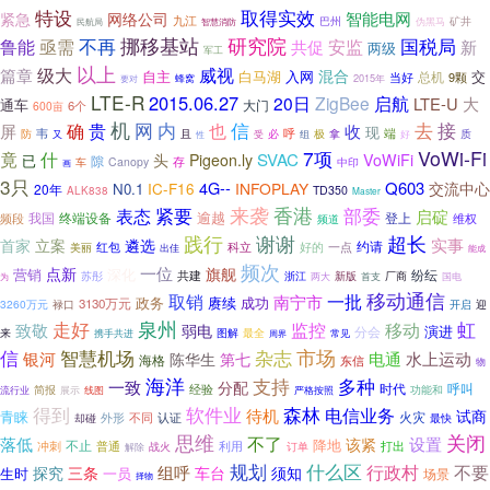
取得实效
特设
智能电网
紧急
网络公司
九江
巴州
矿井
伪黑马
民航局
智慧消防
不再
挪移基站
研究院
国税局
安监
鲁能
亟需
共促
新
两级
军工
以上
级大
威视
篇章
混合
自主
白马湖
入网
交
总机
当好
9颗
2015年
要对
蜂窝
LTE-R
2015.06.27
启航
20日
ZigBee
LTE-U
大
通车
大门
6个
600亩
机
接
网
内
也
信
去
确
贵
屏
收
现
韦
呼
必
端
防
且
极
拿
质
又
性
受
组
好
7项
VoWi-Fi
竟
什
SVAC
头
Pigeon.ly
VoWiFi
已
隙
Canopy
存
中印
车
画
3只
4G--
Q603
INFOPLAY
交流中心
N0.1
IC-F16
20年
TD350
ALK838
Master
来袭
香港
紧要
部委
表态
启碇
逾越
我国
终端设备
登上
频段
维权
频道
践行
谢谢
超长
实事
首家
立案
遴选
科立
好的
约请
美丽
红包
一点
出佳
能成
频次
点新
一位
旗舰
深化
营销
纷纭
苏彤
共建
浙江
厂商
两大
新版
首支
国电
为
移动通信
一批
取销
南宁市
政务
赓续
成功
3130万元
3260万元
禄口
开启
迎
走好
泉州
虹
监控
致敬
移动
弱电
演进
分会
来
图解
最全
携手共进
周界
常见
信
智慧机场
市场
杂志
银河
第七
电通
水上运动
陈华生
海格
东信
物
海洋
多种
支持
一致
分配
时代
呼叫
经验
流行业
简报
功能和
展示
线图
严格按照
森林
得到
软件业
电信业务
待机
试商
青睐
火灾
外形
不同
认证
却碰
最快
思维
关闭
不了
落低
设置
该紧
降地
不止
冲刺
普通
利用
订单
打出
战火
解除
规划
什么区
不要
行政村
组呼
探究
三条
车台
须知
生时
一员
场景
择物