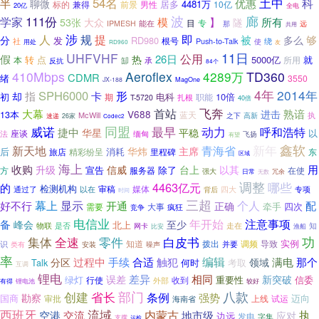
54名
土中
科
半
优惠
聊微
4481万
标的
前景
男性
居多
10亿
兼得
20亿
全电
波
111份
廊
学家
模
】
隧
所有
53张
大众
专
目
IPMESH
能在
远
那
共用
人
涉
规
提
即
够
被
分
多么
发
RD980
社
根号
绕
Push-to-Talk
使
用处
RD960
友
11日
UHFVHF
公用
假
26日
热
转
点
5000亿
就
本
所用
缷
承
反抗
84个
410Mbps
Aeroflex
4289万
TD360
CDMR
绪
3550
JX-188
MagOne
4年
2014年
SPH6000
形
却
指
卡
初
电科
10倍
期
扎根
职能
T-5720
40倍
首站
飞奔
大幕
进击
熟谙
V688
13本
蓝天
McWill
之下
执
高新
速递
26家
Codec2
威诺
同盟
最早
动力
呼和浩特
捷中
华星
平稳
以
座谈
法
缅甸
飞扬
有望
新年
鑫软
新天地
青海省
华炜
后
消耗
主席
旅店
精彩纷呈
里程碑
东
区域
海上
收购
用
升级
信威
台上
以其
宣告
除了
方
服务器
在使
强大
日常
冗余
无数
调整
哪些
4463亿元
的
检测机构
审稿
媒体
通过了
以在
背后
四大
专项
时间
三超
幕上
个人
显示
好不行
开通
正确
配
牵手
四次
需要
大事
疯狂
竞争
电信业
年开始
注意事项
备
峰会
至少
北上
物联
是否
网卡
走在
知
比安
渔船
功
集体
全速
零件
白皮书
实例
知道
拨出
调频
导致
识
安装
并要
类有
噪声
率
过程中
编辑
那个
手续
合适
触犯
满电
分区
领域
何时
考取
Talk
互调
锂电
差异
相同
误差
新突破
绿灯
行使
收到
重要性
信委
外部
有得
锂电池
较好
创建
省长
部门
八款
条例
勘察
强势
国商
迈向
审批
海南省
上线
试运
西班牙
流域
内蒙古
执
空港
交流
地市级
应对
边远
发电
字集
支撑
运检