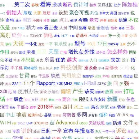
看海
第二次
陈如桂
袭城
倒计时
断讯
好了
春晚
担保
回归祖国
处所
预备
创始人
聚合可视
设想
展现
也
大鹏
展翅
列位
美国
加拿大
巡游
国际贸易
一行
点儿
不仅
今晚
意云
周五
许
奇特
信通
最酷
滑雪
处理
开售
中国行
研制者
赶赴
仅是
精力
看上去
中间
三板
全融会
大展
温馨
增进
性命
上午
1.3万
存眷
移路
离别
延伸
供电
诺基亚
第一次
孙通
石油化工
地下
大规模
准备
主要
多项
了解
深化宽
天馈
型号
17日
有系统
10月
永不
亮
一体化
一平
获得
2024年
真实
多级
上网
外接
怎么样办
普及
天罡
增长点
作用
争相
网络
广电
国信
是不是
携号转
越大
所需
住的
不思量
夹加
指
化
不过
人们
没了
开支
申请
规章制度
功能模块
科技创新
灾难
示灯
座谈会
化
不了机
副部长
何去何从
网络建设
学习
参加
甘肃
民用航空
铁总
成
巨
千里眼
全国首批
部队
设施
推进会
在国内外
200座
总体方案
11个
i-Rail
Rapport
旅
问
强
700MHz
峰
222-1
PttCn
ATEX
个
所
委员
偏馈
产生
使用办法
打电
该买
249元
放置
永远性
键
架设
便携式
模拟型
话
新疆
吸盘
两台
刚强
信息
大兴安岭
盲区
途径
台可
多久
任总
耗电
一台
飞机
2018环
水上
四川
治理
示范
管控
三
干部会
局长
公路
南宁
初步
任务
设为
日照
地震
多网
中山
国
河南省
信和
WLAN
县级
检测中心
新标杆
利器
吉林省
4颗
文件
走
Advanced
Wi-Fi
防爆
370MHz
天馈线缆
G500
彩
300亿
UHF
随着
6家
讲的
一举
宣布
年报
诉讼
日起
咖莅
专题
页
下载
一带一同
人
经由
列入
敢当
深圳
全域
立异
省委书记
普乐
许勤
回