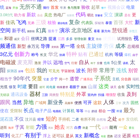
无所不通
验收
电量
统
起草
视频会议
首发
蓝海
骑行
年来
鱼与熊掌
开放
整个
代码
新款
安立
演讲
更
吴忠
热电厂
3.0时代
助力省
堪比
是在
合众
安徽省
创新奖
三级
复杂
新
飞鸿
首张
佳讯
新
核验
大忙
代表队
兄弟
泰雷
探秘海
通信电缆
空间
演示
北京地区
幻真
慧锐通
新手机
服务于
看看
新方向
示范工
新阶段
视
和谐
会日
便携机
丝绸之路
提速
试用报告
多多
童文
江西
管理创新
程
减灾
致命
主旋律
劳保
频通信
成本
导弹
第一塔
新型
全线
总规模
余万元
龙铁路
特种
创新力
3亿元
华北
贴有
已通过
等级
机构
称号
长文
爆机
协调
由于
电磁波
太
麦克斯
远地
自从
并以
5公里
激发
衍射
空气
也有
该机
终于
分量
阳
包括
附带
常用于
我的
连线
波长
别管
探测器
可见光
宇宙射线
好奇
90年代
突显
子系统
道管
相当于
介于
主机
端机
同一个
广播系统
分合路
它是
要目
这类
时建
山崖
实时性
光缆
修复
着眼于
谈天
会有
就可
耗电量
频频
特殊要求
器材
及到
特别是
外罩
通讯设备
收集
增强型
无错误
三阶
室内外
扫描
同类型
跟民
新业务
人体
异地
当然
这款
可开
固然
便携
广域网
次方
高频率
工学
长点
最为
使在
受限制
电子产品
计算机
一按
等等
都会
电视机
中会
的话
即通
短的
之处
不仅
泥石流
手持机
发信机
汶川县
二者
有所不同
经常
处于
自然地
一代
力强
她去
于其
射能
一众
能有
对方
白费
进而
认同
海岸
许是
要在
周末
有别于
听到
新概念
还原
化工厂
浮上
还可以
是从
英文
相互
还没
思路
却是