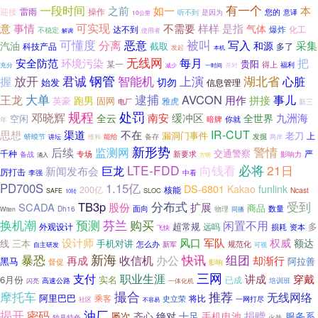
一段时间
有一个
之前
如一
本
迎接
雷雨
操作
您的
听不到
是因为
意译
10公里
可实现
事情
意
不需要
样样
是指
气体
达不到
爆炸
化工
不稳定
解调
使用者
可懂度
恶意
被叫
分离
写入
采集
汽油
和源
科技产品
截取
多了
发起
本机
无线网
把
安全防范
每月
环境污染
贵阳
某一
得上
充分
福利
一时间
并对
减少
放开
君诚
钢管
智能机
湖北省
握
上演
心脏
切勿
始发
信息管理
大单
逮捕
AVCON
王龙
事儿
用作
拼接
跑男
英豪
固网
雅虎
新三
电厂
规程
处罚
邓晓辉
南安
缓冲区
九洲海
全云
全世界
空闲
你就
年
暗牌
渠道
IR-CUT
思想
不在
漏洞门事件
老刀
上
蛴蟆节
能给
备存
发掘
讲坛
维和
两岸
新形势
监测网
警情
后续
千种
交通警察
新要求
严
备战
专场
影响力
涌入
方明
LTE-FDD
向钱看
必将
21日
巨龙
新闻发布会
厉打击
中看
李强
PD700S
1.15亿
DS-6801
Kakao
funlink
200亿
核能
Ncast
SLOC
SAFE
10转
受到
TB3p
分布式
股份
扩展
SCADA
商品
面向
数量
Dh16
物理
Witen
同播
换机潮
预测
芬兰
购买
闲置不用
超常规
多
外观设计
远吗
损耗
资本
飞快
权威
设计师
风口
军队
额达
线
三本
手机对讲
怎么办
规范化
新军
自主研发
可视
新海
组团
暴恐
快讯
收信机
办公
却渐行
再成
黑马
阿拉善
督促
影响
三网
支付
职业生涯
讲成
穿戴
6月份
实名
已成
高速公路
培训班
闪亮
一体化机
撮合
推荐
摩托车
无线网络
阿里巴巴
乘客
将比
史立荣
一网打尽
社区
不容易
揭开
油厂
密码
屡次
手机电池
捐赠
齐心
绝对
十足
服务系
独具特色
火热