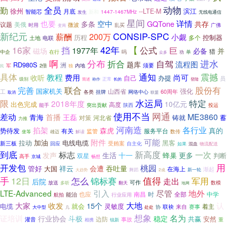
全员
动物
勤
徐州
滨江
月底
--LTE-M
智能芯
1447-1467MHz
新和
发生
无线电通信
星间
详情
也要
空中
GQTone
多条
共存
议题
美俄
微波
时用
乱买
广佛
变局
新纪元
CONSIP-SPC
200万
薪酬
小觑
历程
控制器
多个
土地
电联
42年
16家
挡
【
公式
1977年
巨
磁场
必备
并
猎
吗
单
中企
在行
功
众多
分布
啊
折合
进水
自驾
题库
流程图
RD980S
洲
须要
军
2倍
内地
独
民
具体
通知
震撼
教程
费用
尚可
收听
自己
办提
员
正常
级别
简述
称作
长的
登陆
联合
股份有
完善
国家机关
强化
山西省
60周年
工
各类
挂牌
网络中心
联盟
取消
水运局
限
特定
2018年度
10亿元
出色完成
高度
突出贡献
陕西
投运
能手
使用不当
网通
差动
ME3860
首播
青海
王磊
蓄
对策
铸就
河北省
力推
河南造
各行业
掐架
森虎
真的
势待发
有关
服务平台
监管
解读
数传
坐等
雄迈
可能
附件
加油
拉动
电线电缆
黑客
新三板
受贿案
回应
自主化
物流配送
如果
混血
到底
新高度
标志
一次
生活
发声
十一
蜂巢
更多
双星
判断
高手
京城
畅想
开发包
用
桃园
管好
祥云
会遭
吞吐量
大国
在海上
渐起
大趋势
舞蹈
2成
新一轮
手
12日
值得
怎么
锦标赛
走出
军用
后院
可作
放送
数模
多听
翻天
地网
LTE-Advanced
引入
尽管
地外
也应
南昌
时
中学
全部
航拍
能治
行业应用
大地
收发
认
大家
15个
电缆
就会
灵敏度
着主
来自
赛事
联袂
大中型
协
处处
几
想象
名为
证培训
行业协会
斗极
稳定
共赢
安然
边防
灌音
事故
重
相携
锐新