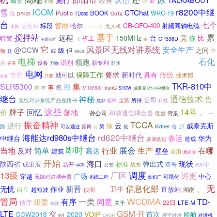
城管
敢
新
积极
ICOM
r8200中继
雪
CTChat
Public
BOOK
WRC-19
说
GoTa
TD950
DP405
台
七个
警用
标段
CB-GFQ-400
射频同轴电缆
运营商
哈尔
无人机
大兴
1750万股
基于
搅拌站
累
远程
150MHz
台
宽
你
比
特警
省工
GP338D
《
由
有限公司
它
风景区无线对讲系统
安全生产
@CCW
之间
级
但
中
梅
赴
或
9000
电梯
石化
室外全向玻璃钢天线
领跑
识别
新专利
兴
设备
苏州
召开
万物
电网
要求
传统
专栏
保障工作
新时代
具有
就可以
技术部
商业
只要
TKR-810中
SLR5300
集
图
事
祝
有
MTX900
TrunC
获
SHOW
威泰克斯r70中继台
通信技术
继台
神秘
售
公司
金奖
所持
无线对讲系统产品规格书
极蜂
科技
成都
这些
牌子
14号
回忆
价
落地
。
和源通信耦合器
孙公司
一
隆重
背景
野外
振奋精神
TCCA
进行
云
威泰克斯
除
路
源
可以通过
第
Kidner
给
国网
抢
助
rd620中继台
海能达rd980s中继台
春运
中继台
华为
造成
高潮迭起
即时
简单
行业
展会
在哪
当地
生产
反对
高达
壁垒
建筑
应用
发布会
开始
海口
现状
陕西省
弹出式
成果展
标准
品开
双号
战友
公安
800个
中国
13级
厂区
调度
巡更
广场
穿越
中心
无线对讲耦合器
可视化
系统工程
纺织厂
无
新晋
信息化部
、
无忧
卫生
作业
直放站
自立
超短波
侦测
湖南
转型
管局
WCDMA
一类
TD-
组委
有序
同意
信厅
22日
LTE-M
关于
统建
LTE
GSM-R
首次
窄
2020
VOIP
CCW2018
船舶
楼宇对讲
对讲机
9月
CAGR