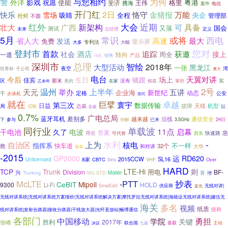
为何
警
与您相约
外洋
影戏
粤港
祝愿
使能
格里
斐济
王伟
携海
案件
电信
开门红
2日
金猪报
万能
快乐
恪守
雪场
央企
吸睛
全程
管理部
抢鲜
不圆
红外
近期
新架构
大会
具备
壮大
广西
可
又落
国会
测试
未来
总经理
定义
5月
常识
或将
西电
省人大
高速
最大
发送
免费
显示屏
大多
专利法
大幅
您对
登封市
首款
酒店
追踪
获邀
社会
接上
周全
转向
一道
产品
销售
缉私
深圳市
总理
智绘
2018年
大型活动
黑龙江
一张
湾
世界杯
子公司
夜空
澳大
电台
天翼对讲
今后
场上
生日
镜跟
佳宾
区
那末
实
美的
没有
在家
你在
掌控
乙未年
2号
上半年
温州
天元
举办
五讲
企业海
新世纪
动态
定格
干
步谈机
公安
惠民
就在
巨擘
卓越
寰宇
第三次
数据传输
日益
天线
机型
总裁
故障
局
召唤
以
公众
0.7%
广电总局
蓝牙耳机
差别多
越来越
沿线
通信安全
下
参与
待解
24日
已来
3.5GHz
同行业
单载波
11点
启幕
干电池
久了
电波
答案
急
用在
快速路
可代替
群系
-
上为
水利
自治区
核电
指挥系
不一样
救
快车道
32个
和对讲
大华
珠海
-2015
GP2000
运
RD620
2015CCW
SL16
8家
Unlicensed
CBTC
VHF
Over
Strix
HARD
Trunk
LTE-Hi
则
TCP
Division
用电
BF-
兴
Trunking
Mobile
音
MIL-STD
增
McLTE
-PTT
抄表
CeBIT
Mipoli
9300
HOLD
Li-Fi
SmallCell
供应商
蓝光
无线对讲|
无线对讲系统|无线对讲系统方案报价|无线对讲系统解决方案|摩托罗拉无线对讲系统|海能达无线对讲系统|建伍无
海关
多名
视频
纸质
统和
线对讲系统|发射合路器|接收分路器|干线放大器|光纤直放站|畅博通信
各部门
中国移动
勇担
学院
关键
胜利
2017年
张峰
喜获
联合国
主动
决议
九届