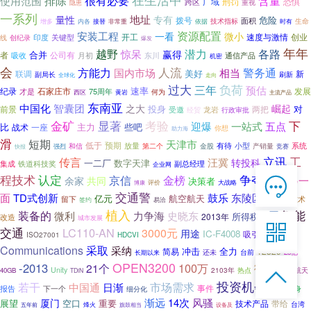
含量
排除
很有必要
使用范围
刑罚
跨区
广域
恐惧
重视
隐患
一系列
地址
量性
专有
危险
拨号
面积
生命
增多
非常重
技术指标
内各
接替
依据
时有
资源配置
安装工程
一看
微小
开工
创业
印度
关键型
速度与激情
线
创纪录
爆发
年年
潜力
越野
各路
惊呆
赢得
合并
者
公司有
吸收
东川
通信产品
月初
机密
会
方能力
人流
警务通
国内市场
相当
美好
联调
新
副局长
刷新
全球化
走向
过大
负荷
三年
预估
速率
石家庄市
纪录
才是
75周年
发展
西区
何为
黄岩
主流产品
东南亚
中国化
智囊团
之大
崛起
投身
对
前景
受邀
龙岩
两把
经贸
行政审批
金矿
下
显著
考验
迎爆
一站式
五点
比
主力
些吧
战术
一座
你想
助力海
滑
短期
天津市
低于
预期
放量
有待
小型
系统
和信
第二个
金股
产销量
竞赛
快报
强烈
工
传言
立讯
汪冀
转投科
一二厂
数字天津
集成
铁道科技奖
副总经理
企业网
程技术
认定
争夺
京信
金榜

另一
余家
共同
会见
决策者
大战略
博康
评价
在线客服
交通警
面
鼓乐
空天
TD式创新
东陵区
亿元
航空航天

留下
技术
签约
易洽
7*12 QQ在线，服务咨询
植入
5届
智能
装备的
力争海
微利
史晓东
2013年
所得税
改造
城市发展

交通
LC110-AN
3000元
用途
IC-F4008
吸引
4000辆
ISO27001
HDCVI
采取
服务热线
Communications
采纳
冲击
全力
12329
简易
还未
台前
25亿
长期以来

OPEN3200
微电子
-2013
100万
21个

Unity
2103年
航天
40GB
恭候聆听，023-86382199手机直接点击
热点
TDiN
投资机会
拨打
若干
中国通
市场需求
日渐
事件
下一个
报告
量身
细分化
开花
渐远
14次
风骚
厦门
展望
空口
重要
技术产品
带给
台湾
烽火
旗鼓相当
五年前
设备及