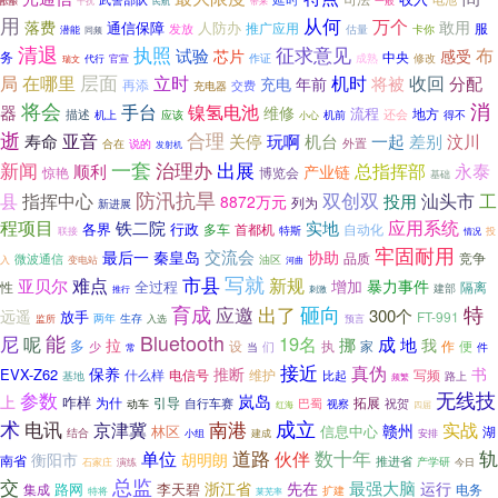
酝酿
一般
干扰
民航
带来
用
从何
万个
敢用
落费
通信保障
人防办
推广应用
发放
服
估量
卡你
潜能
同频
清退
执照
征求意见
试验
布
芯片
感受
中央
务
作证
代行
成熟
修改
官宣
瑞文
在哪里
层面
机时
收回
局
立时
将被
充电
分配
年前
再添
交费
充电器
将会
消
手台
镍氢电池
器
维修
流程
地方
描述
还会
机上
应该
机前
得不
小心
逝
合理
亚音
寿命
关停
玩啊
机台
一起
差别
汶川
外置
合在
说的
发射机
一套
新闻
治理办
出展
总指挥部
永泰
顺利
产业链
惊艳
博览会
基础
防汛抗旱
指挥中心
双创双
县
汕头市
工
投用
8872万元
列为
新进展
程项目
应用系统
铁二院
实地
各界
行政
多车
首都机
自动化
特斯
联接
情况
投
牢固耐用
交流会
最后一
秦皇岛
协助
品质
微波通信
竞争
变电站
油区
入
河曲
写就
市县
新规
难点
亚贝尔
暴力事件
增加
全过程
性
隔离
建部
推行
刺激
育成
出了
砸向
特
应邀
300个
远遥
放手
FT-991
两年
监所
生存
入选
预言
能
Bluetooth
尼
呢
19名
成
挪
地
拉
我
多
设
执
家
作
便
少
们
当
件
常
接近
真伪
保养
推断
书
EVX-Z62
电信号
写频
什么样
维护
比起
基地
路上
频繁
参数
无线技
岚岛
上
咋样
为什
引导
拓展
自行车赛
动车
巴蜀
祝贺
视察
四届
红海
术
电讯
成立
京津冀
南港
实战
赣州
信息中心
林区
湖
结合
小组
建成
安排
数十年
轨
道路
单位
伙伴
衡阳市
胡明朗
南省
推进省
产学研
石家庄
演练
今日
交
总监
最强大脑
浙江省
先在
运行
路网
李天碧
集成
电务
特将
扩建
莱芜率