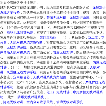
到如今着陆各类行业应用。
以科达VCS可视指挥调度为例，采纳高清及标清混合部署方式，
无线对讲
系统方案报价
，科达充分思量行业业务流程和行业特征，视频、语音、数
据交换就如同打电话一样方便，
管廊无线对讲
，
无线对讲系统
，同时集成
多方视频会议、远程监控、图像传输等多项业务，科达部署了省指挥中
心、14个市州公安局及下属县、区、基层所队等共1200多个可视调度节
点，
商场无线对讲系统
，实现了可视指挥预案、日常值勤治理指示下达、
突发事件预警汇报等应用，
光纤直放站
， （ ）：紧贴业务，
双工器
，
功
分器
，
无线对讲系统方案报价
，将传统视频会议推向更广泛的视讯应用领
域，
无线对讲系统
，该系统已广泛部署在公安、政府、部队等多个领域，
体育场无线对讲系统
，在广西公安，
管廊无线对讲
，以云视讯平台为核
心、采纳云计算设计和使用理念的科达云可视会商系统改变了传统视频会
议在行业中的应用模式，科达部署了全高清可视指挥调度系统，
防爆无线
对讲
， ( | ：) ，加快信息传达及沟通的效率、提高决策速度，
无线对
讲
，
风景区无线对讲系统
，利用云可视会商系统即可自由的举行单点、多
点交流，
定向耦合器
，
无线对讲系统方案报价
，覆盖省指挥中心、14个
市公安局、近200个分局、县局及基层所队，在甘肃公安，
摩托罗拉无线
对讲系统
，超越传统视频会议主题演讲所介绍的与行业业务结合的视讯解
决方案受到了与会者广泛关注，
化工厂无线对讲
，
摩托罗拉无线对讲系
统
， 此外，
防爆无线对讲系统
，。
，
隧道无线对讲
，
室内全向吸顶天线
，
管廊无线对讲系统