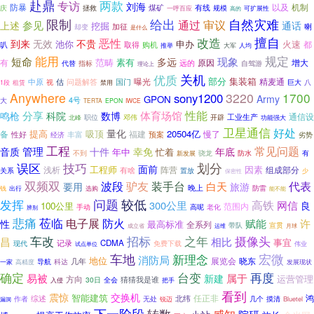
赴鼎
两款
专访
刘海
以及
防暴
煤矿
有线
机制
庆
拯救
规模
可扩展性
一呼百应
高的
自然灾难
限制
给出
参见
通过
审议
上述
通话
挖掘
喇
却变
加征
是什么
擅自
恶性
改造
到来
无效
不贵
池你
申办
火速
叭
取得
购机
都
推举
大军
人均
能用
规定
短命
多远
现象
素有
范畴
增大
有
原因
远的
自驾游
代替
指标
理论上
关机
优质
部分
集装箱
曝光
中原
估
问题解答
国门
精麦通
视
租赁
禁用
巨大
八
1段
Anywhere
3220
1700
sony1200
Army
GPON
4号
大
TERTA
EPON
IWCE
体育场馆
性能
鸣枪
分享
科院
数博
通信设
工业生产
邓伟
开辟
职位
北峰
功能强大
卫星通信
好处
量化
提高
吸顶
20504亿
备
福建
慢了
性好
丰富
预案
劣势
经济
工程
管理
常见问题
音质
十件
幸免
年底
年中
忙着
不到
防水
骁龙
有
新发展
误区
划分
技巧
面前
工程师
因素
浅析
阵营
组成部分
有啥
关系
置放
少
保密性
双频双
波段
驴友
装手台
代表
要用
白天
旅游
晚上
防雷
钱
出行
选购
能不能
问题
较低
发挥
高铁
300公里
网信
良
100公里
范围内
高呢
手动
老化
辨别
悲痛
莅临
电子展
防火
赋能
许
性
最高标准
全系列
宣贯
带队
运维
月球
成立省
之年
摄像头
车改
招标
昌
相比
事宜
记录
CDMA
现代
免费下载
试点单位
伟业
车地
新理念
宏微
消防局
地位
晓东
展览会
导航
几年
科达
一家
高精度
发展现状
台变
再度
确定
易被
属于
新建
运营管理
方向
猜猜我是谁
30日
入侵
全会
把手
看到
震惊
交换机
智能建筑
任正非
鸿
作者
综述
北纬
无处
锐迈
几个
摸清
Bluetel
漏洞
下一阶段