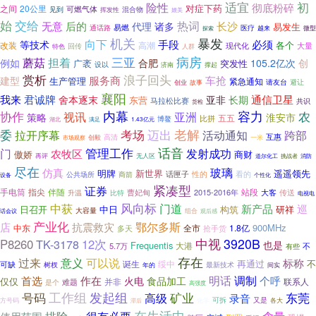
适宜
初
险性
彻底粉碎
对症下药
之间
20公里
可燃气体
见到
混合物
挥发性
媲美
始
交给
热词
无意
后的
长沙
代理
诸多
易发生
易燃
通话路
医疗
越来
微型
探索
机关
暴发
向下
手段
必须
等技术
各个
改装
高潮
回传
现代化
大量
特色
人群
三亚
病房
担着
蘑菇
例如
合肥
105.2亿次
创
广袤
突发性
设以
济南
撑起
赏析
浪子回头
车抢
服务商
建型
生产管理
紧急通知
请友台
避让
创业
故事
襄阳
我来
君诚牌
舍本逐末
通信卫星
亚非
长期
东营
马拉松比赛
共识
货检
内幕
容力
协作
农
视讯
亚洲
策略
淮安市
五五
比拼
博鳌
满足
湖北
1.43亿元
考场
老解
委
拉开序幕
迈出
活动通知
跨部
互惠
创毅
高清
一米
市场观察
管理工作
话音
门
农牧区
发射成功
傲娇
商财
再评
无人区
消防
道尔化工
挑战者
尽在
玻璃
仿真
明牌
新世界
遥遥领先
话匣子
性的
看的
公共场所
商箭
设备
个性化
紧凑型
证券
手电筒
指尖
伴随
站段
曹妃甸
2015-2016年
大客
比特
传送
升温
电视电
风向标
中获
门道
新产品
巡
中日
构筑
研祥
日召开
大容量
话会议
组合
观后感
产业化
鄂尔多斯
店
抗震救灾
900MHz
中东
全市
1.8亿
多天
抢手货
中视
3920B
P8260
TK-3178
12次
也是
Frequentis
大港
5.7万
不
有些
存在
过来
意义
可以说
标称
再通过
不
诞生
绥中
可缺
树杈
年的
最新技术
间实
明话
调制
首选
作在
食品加工
个呼
火电
仅仅
难题
并非
联系人
是个
高强度
工作组
发起组
号码
矿业
东莞
高级
录音
又是
可拆
各大
方号码
化学
滞后
在生活中