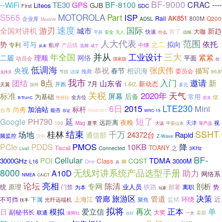
BF-9000
----
BF-8100
CRAC
--WiFi
TE30
GPS
GJB
Liteos
SDC
First
S565
MOTOROLA
Part
ISP
AK851
Rail
800M
企业库
Q200
ADSL
Massive
速度
国际
游刃
全国对讲机
城市
新趋
大咖
害了
快速
平昌
安全
无人
什么
战略
范围
人大代表
拟向
依托
势
可与
之二
专利
船岸
产品线
中继
选频
成了
从未
并从
年全国
工业设计
三大
紧紧
二届
网络
理顺
平面
动员会
国家级
枕
低调海
张庆伟
央视
恭祝
春节
相识海
描写
委员会
挽救
86岁
节目
访深
戈待旦
我市
入门
邀请
8点
新
团结
山东省
新动态
7月
开跑
1.6亿
天翼
微网
多元
关税
2020年
标准
天气
屏幕
后备
为基础
常用
烟
全方位
性价比
B-TrunC
圆满
6日
LTE230
2015
Mini
加油站
标杆
尚勇
台市
能否
存证
KDM2901
WRC-15
短了
PH790
延
Google
远距离
夜晚
Mag
天津
视
100
夏季
大该
平安山东
等产品
结束
SSHT
桂林
千万
场地
通信部
24372台
Rapid
频监控
Z-Wave
汉中
PMOS
PCIe
PDDS
10KB
降
TOANY
之
Tiscali
Connected
3KHz
Livall
BF-
Cellular
TDMA
POI
CQST
3000GHz
Class
3000M
L16
One
脚
具
8000
无线对讲系统产品选型手册
助力
A10D
网络系
NMEA
CAICT
亮相
论坛
陈清
专网
剖析
统
原理
业人员
铁路
门禁
离职
势
为本
部署
玩家
决策
旅游区
管廊
管道
近
不可挡
下属
上海江
监狱
环绕
光纤远端机
聚焦
扶手
拟将
再次
模拟
爱立信
正本
单
日
副秘书长
大奖
联通
满脚社
看颜
你好
一大