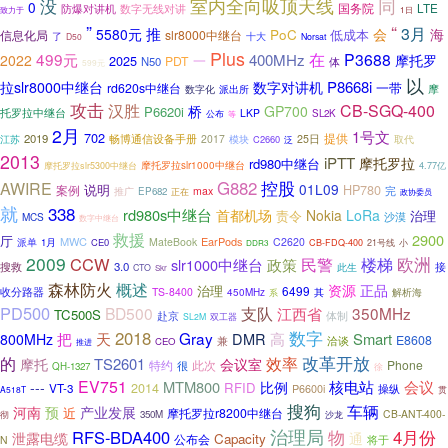
室内全向吸顶天线
同
没
0
数字无线对讲
国务院
LTE
防爆对讲机
致力于
1日
“
”
推
3月
5580元
PoC
会
海
低成本
信息化局
slr8000中继台
了
十大
D50
Norsat
Plus
499元
在
P3688
400MHz
2022
摩托罗
2025
一
PDT
N50
体
599元
以
P8668i
拉slr8000中继台
数字对讲机
一带
rd620s中继台
摩
派出所
数字化
攻击
汉胜
CB-SGQ-400
桥
GP700
P6620i
托罗拉中继台
LKP
SL2K
公布
等
2月
1号文
702
提供
2019
畅博通信设备手册
2017
25日
江苏
模块
C2660
取代
泛
2013
iPTT
摩托罗拉
rd980中继台
摩托罗拉slr1000中继台
摩托罗拉slr5300中继台
4.77亿
控股
G882
AWIRE
01L09
说明
HP780
案例
完
推广
max
EP682
正在
政协委员
就
338
rd980s中继台
首都机场
Nokia
LoRa
责令
治理
沙漠
MCS
数字中继台
救援
2900
厅
MWC
EarPods
MateBook
C2620
派单
1月
CE0
CB-FDQ-400
21号线
小
DDR3
2009
CCW
欧洲
民警
楼梯
slr1000中继台
政策
3.0
搜救
接
此生
CTO
Skr
概述
森林防火
资源
正品
治理
6499
收分路器
TS-8400
解析海
450MHz
其
系
PD500
BD500
支队
350MHz
江西省
TC500S
赴京
体制
SL2M
双工器
数字
2018
Gray
把
天
DMR
高
Smart
800MHz
E8608
兼
洽谈
CEO
推进
的
改革开放
效率
TS2601
摩托
会议室
特约
此次
Phone
很
QH-1327
徐
EV751
MTM800
核电站
会议
---
比例
2014
RFID
VT-3
操纵
P6600i
A518T
贯
搜狗
车辆
河南
预
产业发展
近
摩托罗拉r8200中继台
CB-ANT-400-
350M
沙龙
彻
治理局
RFS-BDA400
物
4月份
泄露电缆
通
Capacity
公布会
将于
N