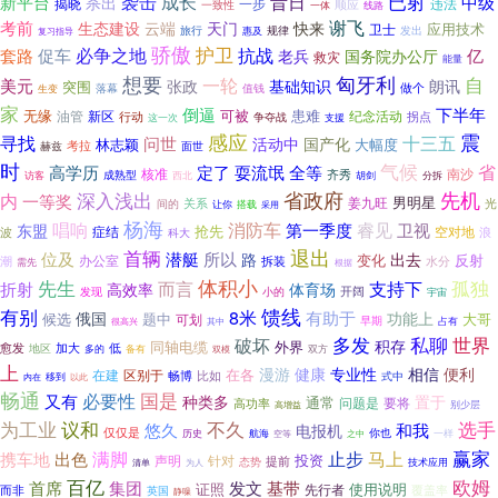
已射
昔日
袭击
成长
新平台
中级
杀出
揭晓
一步
违法
顺应
一致性
一体
线路
谢飞
考前
云端
生态建设
天门
快来
应用技术
卫士
旅行
规律
发出
惠及
复习指导
骄傲
必争之地
护卫
促车
抗战
亿
套路
老兵
国务院办公厅
救灾
能量
匈牙利
想要
自
一轮
美元
基础知识
朗讯
张政
突围
落幕
做个
值钱
生变
家
倒逼
下半年
无缘
患难
油管
新区
可被
行动
纪念活动
拐点
争夺战
这一次
支援
感应
震
寻找
问世
十三五
活动中
国产化
大幅度
林志颖
赫兹
考拉
面世
时
气候
省
高学历
定了
耍流氓
全等
核准
南沙
齐秀
成熟型
分拆
访客
西北
胡剑
深入浅出
省政府
先机
内
一等奖
男明星
姜九旺
光
关系
间的
让你
搭载
采用
杨海
睿见
唱响
消防车
卫视
第一季度
东盟
抢先
空对地
波
症结
浪
科大
首辆
退出
所以
位及
潜艇
路
出去
反射
办公室
变化
潮
拆装
水分
需先
根据
体积小
孤独
先生
而言
支持下
折射
高效率
体育场
开阔
发现
小的
宇宙
馈线
有别
8米
有助于
俄国
功能上
候选
大哥
题中
可划
早期
很高兴
其中
占有
破坏
多发
私聊
世界
积存
同轴电缆
外界
加大
低
愈发
地区
双方
多的
备有
双模
上
漫游
健康
专业性
相信
便利
在各
在建
区别于
比如
畅博
式中
内在
移到
以此
畅通
国是
又有
必要性
种类多
置于
通常
问题是
要将
高功率
别少层
高增益
议和
不久
为工业
选手
悠久
和我
电报机
仅仅是
你也
一样
历史
航海
空等
之中
赢家
出色
满脚
止步
马上
携车地
投资
声明
针对
态势
提前
清单
技术应用
为人
欧姆
百亿
首席
集团
发文
基带
证照
使用说明
先行者
覆盖率
而非
英国
静噪