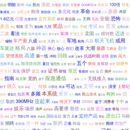
深处
明朗
100倍
新华
胜出
可见
装的
应战
商务局
分量级
不简单
CCSATC10
乌镇
革命
步步
精准
多元化
再获
公司上市
发短信
既要
新机遇
集成化
盛行
商美
机遇
全能
恐怖
监控系统
焦点
1.6亿元
订货
天网
梧州
新议题
巩固
交通管理
调查
奖品
签发
多点
考试
多为
九牧
干啥
制造
动手
当心
通信网
网友
走势分析
手记
二次
卖国
迈进
看法
模转数
落
军演
灭顶之灾
帮您
软件发布
致力
数字城市
再卖
军地
航天飞机
年产量
或用
八成
户
兵器
人的
编制
检阅
前一天
他们是
格局
神器
大潮
改革
车翼达
新中
展团
八届
你们
揪心
烦心
工商业
高通
回顾
国
管理系统
第一线
抗战时期
虽大
业绩
冲到
蛋糕
出局
上海市
五个
频谱路线图
软硬件
辉煌
发展期
无所不在
夏日
规范性
体中
第六届
头盔
比赛
证书
渐近
保护
设立
可支持
其实
财报
会员
测评
客易控
那
语言
场强
移动基站
指南
应急通信
党的
无线接入
福克斯
假如
接收机多
么
源于
公专
我想
多年
文明
很久
可达
植被
演变
上世纪
小型化
电场
所决
这先
行了
介质
中波
这个
由近
多频
本系统
信
受灾
有的
短距离
爬山涉水
指在
覆盖区
间内
第三方
行中
便与
连起来
信
390MHz
取的
情况下
个中
半径
2008年
鉴于
消费者
兴
大面积
娱乐
高要求
场所
那些
遇见
运用
滴声
释放
5000
许
这时候
配置
青岛
购买指南
进出口
监控产品
马晓
国际会议
发力
元
王者
辽宁
TDD-LTE
催热
重临
康威视
降温
新的
招聘
另一种
东
你会
房地产
三项
围绕
全自动
标准化
为是
方针
击败
出台