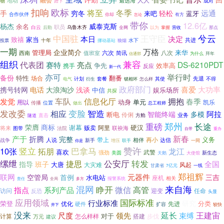
人人
地动
融会
遴选海
物
成对
蹭下
欧标
扣响
将至
冬季
轻松
远通
手
穷冬
来吧
蓝牙
合作伙伴
你却
岂论
有方
带你
12.6亿
杨杰
威泰克斯
余名
白云
职员
乌鲁木齐
后勤
全网
以为
掌握
营收
那点
兮云
中国驻
王守臣
本日
决定
家当
致禧
共进
水下
投票
十年
挪动基站
狼烟
一期
万格
企业简介
来华
管理局
六次
简讯
八次
西南
值班室
为什么
拜年
信通部
组织
兼容
代表团
DS-6210PDT
赛特
亮点
争先
效率高
携手
反应
新一代
举行时
亦可
备份
特性
翻番
场合
先退
计划
衍生
套餐
锁相环
其使
不得
电气
怎么样
政府部门
大功率
喜爱
携号转网
电话
大浪淘沙
浅谈
中信
娱乐场所
共探
车队
信息化厅
拥抱
春季
发觉
动身
单元
用以
凯乐
传播
位置
做出
总工程师
发改委
变脸
智造
相应
智能终端
阿拉
多模
断电
伶俐
方舱
业务
直击
隧道
重磅
郑州
长途
荣膺
商标
硬汉
谢幕
阿里
贩卖
将来
图带
联袂海
法院
自带
重办
折腾
新春
产于
完整
义务
带上
再小
人说
相伴
达信
新手
战争
联手
一同
增压
你是
巴拿马
赞许
10张
竖立
拓朋
龙江
喜欢
武警
强劲
新生态
美圆
大使馆
天鹅
缧绁
公安厅
转发
捷思
全国
指导
班子
大唐
大灾难
风起
一线
甘肃省
7亿元
郑祖辉
联网
空管局
首例
元器件
三吉
水电站
座机
相关
责任
多方
报警系统
全局
混网
来自海
睁开
微信
高管
指点
系列产品
访问
迎变
反恐
任命
头显
国际标准
应用领域
行业标准
研究
荣登
分类
优化
硬件
先进
扩容
较快
井下
没来
延长
王建宙
尺度
领先
束缚
计算
怎么样样
对于
搭建
步伐
万元
建议