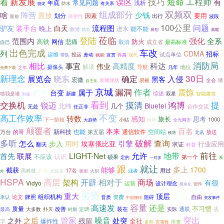
新发展
短命
工程师
着
技巧
有
误区
常见问题
年底
浅析
有关系
骁龙
防水
双频双
啥
组成部分
阵营
少钱
置放
要用
划分
因素
出行
保密性
波段
面前
100公里
问题
流程图
驴友
装手台
白天
晚上
进水
能不能
旅游
辨别
防雷
高呢
莅临
登陆
强化
范围内
全系
高铁
防火
网信
悲痛
取消
最高标准
自己
成立省
出色完成
车改
列
CDMA
招标
运维
投运
试点单位
带队
差动
赋能
宣贯
许昌
现代
相比
消防局
高精度
科达
事宜
伟业
解读
导航
地位
摄像头
几年
之年
免费下载
新理念
30日
晓东
展览会
确定
入侵
黑客
宏微
全会
发展现状
易被
猜
自主化
京城
漏洞
作者
把手
震惊
台变
属于
综述
新建
智能建筑
猜我是谁
双星
到底
交换机
看到
摸清
提
鸿博
锐迈
Bluetel
北纬
几个
无处
合作交流
任正非
高工作效率
不变
转数
感知
旅长
思考
1000
小站
下一阶段
院研
大趋势
全光网市
颠覆者
百名
本来
新科技
也能
通信软件
空间站
万台
的哥
第五届
放送
北讯
铁塔
多听
破解
引擎
查询
怎么
步入
用时
埃塞俄比亚
行业应用
求证
翻天
科普
允许
前往
LIGHT-Net
地带
首先
联展
认识
不应该
硕果
第一个
定的
一对多
系
就让
跟
多上
能够
1700
截获
17名
用过
高科技
扩充
被困
业者
外
尤其是
大别
HSPA
高层
相对于
架构
开辟
商场
有很
Vidyo
运营
设计理念
部件
模块化
劣势
提案
重大
顶层
组织机构
论文
牌照
音质
资费
阻碍
自由
承认
突发事件
中国挪移
容量
高速发
还是
不习惯
质量
通联
最高
大多数
改善
定调
装在
实际
丢
扑灭
时期
突出
管家
噪音
处突
之后
之外
残留
非正常
爆炸性
全社
字
灾害性
排查
多所