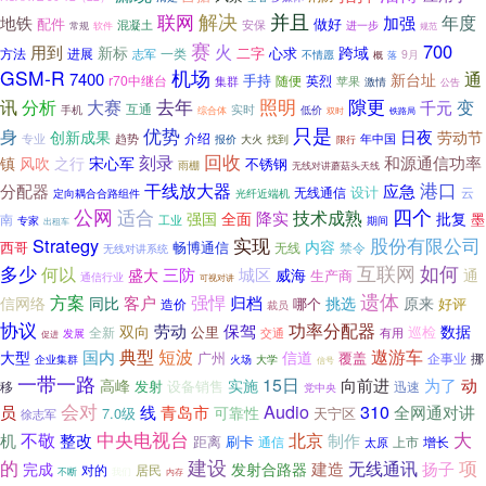
联网
解决
并且
年度
地铁
加强
配件
做好
混凝土
安保
进一步
常规
软件
规范
赛
火
700
用到
新标
跨域
二字
心求
方法
进展
志军
一类
不情愿
9月
概
落
GSM-R
机场
通
7400
新台址
手持
r70中继台
随便
英烈
苹果
集群
激情
公告
去年
照明
隙更
讯
分析
大赛
变
千元
互通
实时
手机
低价
综合体
双时
铁路局
只是
优势
身
创新成果
日夜
劳动节
专业
趋势
介绍
年中国
报价
大火
找到
限行
刻录
回收
宋心军
和源通信功率
镇
风吹
之行
不锈钢
雨棚
无线对讲蘑菇头天线
港口
干线放大器
应急
分配器
设计
云
无线通信
定向耦合合路组件
光纤近端机
公网
适合
四个
技术成熟
降实
全面
批复
强国
墨
南
专家
工业
期间
出租车
股份有限公司
Strategy
实现
内容
西哥
畅博通信
禁令
无线
无线对讲系统
互联网
如何
多少
何以
城区
三防
盛大
威海
通
生产商
通信行业
可视对讲
遗体
方案
强悍
客户
归档
信网络
同比
挑选
原来
哪个
好评
造价
裁员
协议
功率分配器
劳动
保驾
双向
数据
巡检
公里
全新
有用
交通
发展
促进
典型
短波
遨游车
国内
大型
信道
广州
覆盖
挪
企事业
企业集群
火场
大学
信号
一带一路
15日
向前进
为了
动
高峰
实施
发射
设备销售
移
迅速
党中央
会对
Audio
青岛市
310
员
线
全网通对讲
可靠性
7.0级
天宁区
徐志军
中央电视台
北京
大
不敬
制作
机
整改
距离
刷卡
通信
太原
上市
增长
建设
项
的
无线通讯
完成
发射合路器
建造
扬子
对的
居民
不断
我们
内存