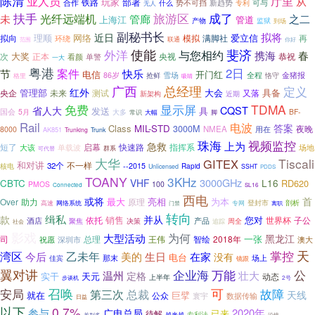
陈清
业人员
厅里
从
玩家
部署
铁路
势不可挡
合作
新趋势
专利
可与
什么
无人
成了
扶手
旅游区
光纤远端机
之二
未
管廊
上海江
管道
产物
监狱
到场
副秘书长
近日
拟将
理顺
网络
爱立信
拟向
模拟
满脚社
环绕
再
联通
你好
范围
斐济
使能
外洋
与您相约
携海
春
大奖
央视
恭祝
次
正本
单警
看颜
一大
粤港
案件
2日
节
快乐
电信
开门红
雪场
全程
金猪报
86岁
抢鲜
恪守
格里
吸睛
广西
总经理
定义
红外
具备
央企
管理部
大会
又落
未来
测试
近期
新架构
显示屏
TDMA
免费
省人大
CQST
发送
具
国会
5月
大多
BF-
常识
大幅
脚
Rail
电波
答案
Class
MIL-STD
3000M
夜晚
NMEA
8000
用在
AK851
Trunking
Trunk
珠海
视频监控
上为
急救
启幕
快速路
短了
大该
单载波
指挥系
场地
可代替
群系
大华
Tiscali
GITEX
和对讲
不一样
32个
--2015
Rapid
核电
Unlicensed
SSHT
PDDS
TOANY
3KHz
3000GHz
VHF
L16
CBTC
RD620
PMOS
100
Connected
SL16
西电
或将
首
最大
亮相
为本
Over
助力
原理
登封市
剖析
网络系统
高速
专网
门禁
离职
转向
缉私
款
并从
销售
您对
依托
子公
产品
世界杯
酒店
聚焦
决策
周全
社会
追踪
影戏
为何
大型活动
黑龙江
一张
司
2018年
深圳市
总理
王伟
智绘
祝愿
澳大
天
掌控
湾区
乙未年
生日
今后
美的
在家
没有
电台
那末
场上
佳宾
镜跟
翼对讲
万能
公
企业海
壮大
温州
定格
实干
天元
动态
上半年
步谈机
2号
可
安局
召唤
总裁
故障
第三次
天线
就在
巨擘
公众
寰宇
数据传输
日益
以下
0.7%
参与
2020年
广电总局
已来
待解
专利法
越来越
沿线
差别多