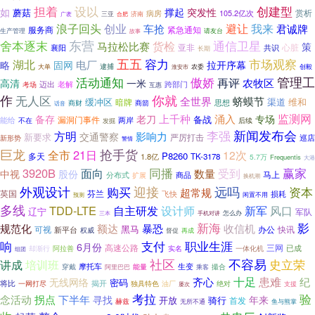
担着
创建型
设以
如
撑起
突发性
蘑菇
赏析
病房
105.2亿次
广袤
三亚
合肥
济南
浪子回头
避让
创业
我来
车抢
君诚牌
服务商
紧急通知
生产管理
请友台
故事
舍本逐末
东营
通信卫星
货检
马拉松比赛
策
亚非
心脏
襄阳
共识
长期
五五
市场观察
容力
湖北
电厂
拉开序幕
略
固网
逮捕
农委
创毅
大单
淮安市
活动通知
傲娇
管理工
再评
农牧区
高清
一米
迈出
跨部门
考场
老解
互惠
作
无人区
你就
全世界
蛴蟆节
渠道
维和
缓冲区
暗牌
思想
商财
商箭
话音
监测网
上千种
涌入
专场
备存
老刀
备战
漏洞门事件
能给
两岸
不在
后续
发掘
新闻发布会
李强
方明
影响力
交通警察
新要求
严厉打击
巡店
新形势
警情
巨龙
抢手货
21日
全市
12次
P8260
多天
1.8亿
TK-3178
5.7万
Frequentis
大港
同播
3920B
赢家
面向
数量
受到
中视
股份
马上
分布式
商品
扩展
换机潮
迎接
远吗
外观设计
购买
资本
超常规
英国
芬兰
损耗
飞快
闲置不用
预测
多线
TDD-LTE
自主研发
设计师
新军
风口
辽宁
军队
三本
怎么办
手机对讲
新海
影
暴恐
规范化
额达
收信机
黑马
可视
办公
新平台
快讯
权威
督促
再成
支付
响
职业生涯
6月份
高速公路
三网
已成
阿拉善
一体化机
却渐行
实名
组团
社区
不容易
讲成
培训班
史立荣
生变
摩托车
穿戴
能量
撮合
阿里巴巴
乘客
齐心
十足
患难
纪
无线网络
密码
将比
揭开
一网打尽
独具特色
油厂
绝对
支援
屡次
考拉
验
念活动
拐点
下半年
寻找
年来
开放
骑行
首发
赫兹
无所不通
鱼与熊掌