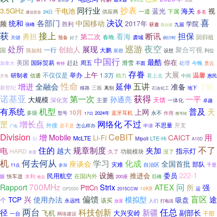
抄表
同行业
3.5GHz
干电池
海关
蓝光
视
供应商
一道
下属
24日
多名
通信安全
喜
各部门
决议
统和
中国移动
频
2017年
学院
胜利
张峰
九届
获邀
联合国
获
接上
担保
勇担
看海
断讯
第二次
春晚
袭城
回归祖
关键
预备
好了
倒计时
夜空
处所
巡游
展现
创始人
聚合可视
一行
大鹏
国
陈如桂
设想
展翅
列位
中国行
最酷
你在
美国
赶赴
周五
滑雪
国际贸易
不圆
处理
今晚
意云
加拿大
奇特
存眷
大展
上午
不仅仅是
举办
温馨
研制者
1.3万
精力
看上去
信通
惠民
开售
中间
性命
全融会
延伸
五讲
增进
准备
了解
新世纪
三板
移路
离别
地下
石油化工
诺基亚
获得
第一次
一平
孙通亮
大规模
天馈
深化宽
主要
一体化
卓越
普及
有系统
机型
天
上网
10月
多级
蓝牙耳机
永不
作用
型号
2024年
17日
携号转
不过
罡
增长点
网络化
外接
不思量
开支
是不是
怎么样办
申请
广电
Division
CeBIT
增
Mobile
CAICT
用
Li-Fi
McLTE
LTE-Hi
Mipoli
则
A10D
不了
住的
规章制度
电
夹加
越大
指示灯
HARD
功能模块
久了
没了
所需
机
何去何从
化成
学习
座谈会
全国首批
部队
灾难
自治区
11点
千里
参加
设施
222-1
推进会
委员
民用航空
快车道
水利
在国内外
巨峰
眼
200座
铁总
700MHz
问
Rapport
Strix
ATEX
PttCn
所
强
运
2015CCW
10KB
GP2000
偏馈
盲区
途
兴
使用办法
模拟型
TCP
吸盘
个
该买
永远性
放置
人们
打电话
两台
任总
径
科技创新
新疆
副部长
飞机
大兴安岭
干部
一台
网络建设