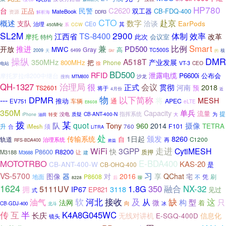
HP780
C2620
台
民警
正品
CB-FDQ-400
双工器
MateBook
资源
解析海
DDR3
CTO
概述
赴京
数字
支队
洽谈
EarPods
治理
CE0
其
450MHz
系
CCW
SL2M
2900
TS-8400
体制
效率
江西省
改革
摩托
此次
会议室
特约
比例
Smart
兼
推进
PD500
开放
MWC
Gray
高
TC500S
2009
6499
核
天
Skr
的
操纵
DMR
A518T
350MHz
产业发展
800MHz
把
Phone
VT-3
CEO
徐
电站
BD500
RFID
泄露电缆
P6600i
公布会
摩托罗拉r8200中继台
沙龙
搜狗
MTM800
QH-1327
治理局
很
正式
会议
贯彻
2018
河南
TS2601
预
将于
4月份
近
物
---
DPMR
以下简称
将
MESH
推动
通
APEC
EV751
车辆
eLTE
E8608
350M
单兵
Capacity
流量
提
指挥系统
质疑
CB-ANT-400-N
为
没电
iPhone
转变
大
油田
拨
某
队
quot
Tony
2014
摄像
960
TETRA
升
760
F101
iMesh
须
合
LiTRA
处
1日起
颁发
8260
传输系统
自
轨道
C1200
治理系统
再
RFS-BDA400
效益
走进
WiFi
3GPP
CytiMESH
快
P8600
R8200
质押
M3188
让
建
M3688
MOTOTRBO
E-BDA400
KAS-20
CB-ANT-400-W
CB-OHQ-400
是
VS-5700
习
图像
器
对
2016
享
QChat
宅
P8608
刷
地面
凭
不
聊
8228
后
1624
1.8G
350
融合
NX-32
5111UV
拥
IP67
3118
EP821
见过
式
软
接收
及
缺
这
河北
从
油气
构
型
只
法网
微
着
向
冰
CB-GDJ-400
北斗
传
互
半
K4A8G045WC
长庆
无线对讲机
E-SGQ-400D
信息化
镜头