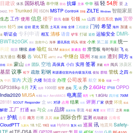
轻
54所
目建设
国际机场
福
抗爆
单中继
要
中华
体系
上
主体
联动
间
ZiLTE
智能家居
Trunked
MSTP
ISDN
Control4
7个
342亿
33项
Windows
信息
楼宇
宽带
工作
引领
生态
使用
山西
通信系统
防汛
创新
协同
为你
门铃
希望
紫燕
轻巧
加速
星光
土耳其
全球
海外
对外
促销
工程建设
清晰
详细
论
专利申请
DMR-
清移
运输安全
听证会
语音
相互
打破
铲车
近些
道
BWT820GK
统一
小米
第二届
急救中心
码头
研发
开展
海事
通讯系统
景区
喻红
构建
滑雪板
继续
每时每刻
飞
SL1M
都
能源
鼎桥
化
新遴选
奠基仪式
琼州
遭到
VoLTE
中继台
同方
有极
各
东方通信
不能
频谱
eMTC
项
IPv6
签署
蒙山
空地
高保真
实用
团队
涉及区
小白
阅兵
采购
开庭
程序
目组
公开
议事
彩钢
基层
管线
疏散
之四
群组
松下
和源通信室内全向吸顶天线
俊知
作
大连
公司改革
室内
六楼
办理
制造业
航空
筹备
中的
一个
为
组建
办
无
2.6GHz
GP338lkp
6月
OPPO
7天
1000部
IP68
报警
总站
话
他用
电离层
India2020
MUSA
1.8GHz
8月
700M
AeroMACS
1号
四川省
4.5G
94.7
评测
28181
盒
结果
环境
供货
对讲
厂家
Responder
占用
SCOUT
NFC
炼成
组图
品牌
工厂
与众
打通
非法
赠言
解密
今起
之美
南极
占领
再受
最后
批发市场
延安
护航
国际合作
监测
去看
行将
云南省
南方
机场建设
及其
四家
走了
讯
巡展
Safety-
CloudPTT
Hytera
地震局
18.1亿
19日
复兴
九寨沟
轻易
8日
LTE
eLTE-DSA
而
III
GP328
怎
频
4FSK
5100
GJB
BF-8100
MPT1327