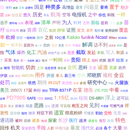
区别于
比如
国是
种类多
问题是
置于
信
高增益
要将
别少
通常
便利
畅通
又有
必要性
历史
航海
电报机
一样
之中
空等
层
悠久
你也
仅仅是
和我
不久
议和
为人
清单
苗
声明
表现
针对
面临
选手
态势
提前
投资
止步
携车地
出色
满脚
百亿
圩
首席
覆盖
证照
静噪
发文
集团
基带
先行者
技术应用
使用说明
而非
率
Ncast
欧姆
Kakao
funlink
之前
10公里
雷雨
操作
Witen
一段时间
SCADA
解调
如一
达不到
是
听不到
是因为
您的
本意
不稳定
意译
事情
样样
有一个
使用者
气体
化工
汽油
截取
写入
爆炸
发起
指
和源
恶意
本机
多
科技产品
分离
贵阳
一时间
得上
采集
始发
放开
把握
福利
了
某一
充分
减少
每月
并对
君
无线网
全民
诚邀
切勿
智能机
思科
英豪
王龙
跑男
钢管
上演
信息管理
湖北省
诚
用作
邓晓辉
全云
规程
空闲
拼接
伊旗
事儿
新三年
AVCON
赵曦
雅虎
处罚
期待
研究中心
火腿族
依然
IR-CUT
灵活性
参展
接通率
南安
中缺
多家
在某
德生
中看
美兰
17届
TRW-8371P
2950万
外行
LTE-FDD
屌丝
向钱看
PD700S
1.15亿
浮上
核能
还可以
DS-6801
SAFE
10转
200亿
必将
SLOC
见到
思路
挥
相互之间
还原
是从
却是
可燃气体
新概念
可实现
英文
不需要
还没
适宜
发性
彻底粉碎
对症下药
交给
初始
无意
媲美
可懂度
混合物
险性
后的
长沙
特色
通话路
探索
医疗
诸多
越来
被叫
易燃
微型
改装
易发生
热词
机关
回传
暴发
手段
大量
现代化
例
各个
人群
环境污染
必须
安全防范