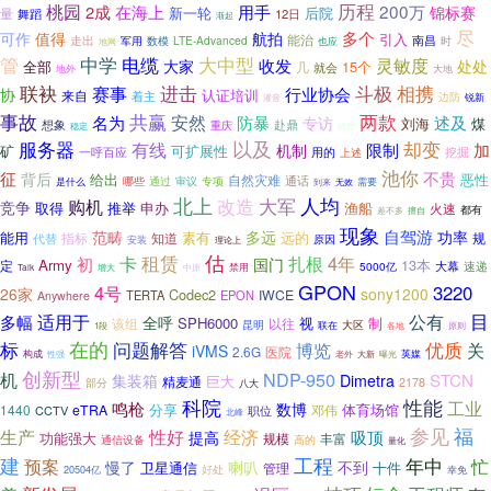
历程
桃园
在海上
200万
2成
用手
锦标赛
量
新一轮
后院
舞蹈
12日
渐起
尽
多个
值得
航拍
可作
引入
能治
走出
军用
数模
LTE-Advanced
南昌
时
也应
地网
中学
电缆
大中型
管
灵敏度
大家
收发
处处
全部
15个
几
就会
地外
大地
联袂
斗极
赛事
进击
相携
行业协会
协
认证培训
来自
着主
边防
锐新
灌音
事故
共赢
两款
名为
安然
防暴
述及
专访
刘海
煤
想象
重庆
赴鼎
稳定
拯救
以及
却变
服务器
有线
限制
加
机制
矿
可扩展性
一呼百应
用的
挖掘
上述
池你
征
不贵
背后
给出
恶性
自然灾难
通话
哪些
通过
专项
是什么
审议
需要
到来
无效
北上
改造
大军
人均
购机
竞争
申办
渔船
取得
推举
火速
都有
差不多
擅自
现象
多远
自驾游
范畴
功率
能用
素有
远的
指标
知道
规
代替
原因
安装
理论上
租赁
估
卡
4年
扎根
初
国门
Army
13本
定
速递
5000亿
大幕
禁用
中原
Talk
增大
GPON
4号
3220
26家
sony1200
Codec2
IWCE
TERTA
EPON
Anywhere
目
适用于
公有
多幅
全呼
SPH6000
视
该组
以往
制
大区
昆明
联在
各地
1段
原则
标
在的
优质
问题解答
博览
关
iVMS
2.6G
医院
构成
性强
大新
英媒
老外
曝光
创新型
NDP-950
机
STCN
集装箱
Dimetra
巨大
精麦通
2178
部分
八大
科院
性能
工业
鸣枪
数博
分享
体育场馆
1440
eTRA
邓伟
CCTV
职位
北峰
参见
福
生产
性好
经济
吸顶
提高
功能强大
丰富
规模
高的
通信设备
量化
工程
建
年中
忙
预案
慢了
喇叭
不到
十件
卫星通信
管理
好处
20504亿
幸免