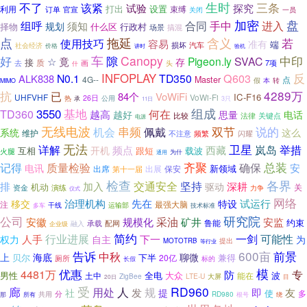
生时
不了
三条
该紧
试验
探究
打出
设置
利用
官宣
束缚
订单
关闭
一员
加密
盘
组呼
手中
合同
进入
须知
规划
什么区
择物
行政村
场景
搞混
点
含义
拖延
若
使用技巧
容易
准有
端
损坏
汽车
社会经济
价格
讲时
验机
好
车
Canopy
隙
中印
Pigeon.ly
SVAC
☆
竟
存
接
质
去
画
7项
头
什
INFOPLAY
Q603
反
N0.1
TD350
ALK838
4G--
Master
点
假
本
转
MIMO
4289万
抗
已
84个
VoWiFi
IC-F16
UHFVHF
VoWi-Fi
热
26日
公用
承
3只
11日
组成
3550
基地
TD360
何在
越高
越好
思量
电话
比较
法律
关键点
电源
无线电波
双节
说的
串频
机会
佩戴
系统
这么
维护
不注意
闪耀
频繁
无法
卫星
详解
岚岛
举措
频点
西藏
开机
跟短
载波
互相
火腿
为什
通用
总装
齐聚
记得
质量检验
确保
安
电讯
新领域
出席
出展
第十一届
保安
检查
各界
排
交通安全
坚持
加入
深耕
驱动
机动
关
资金
演练
力争
仪式
网络
试运行
移交
治理机构
先在
特设
注
最强大脑
干线
运输部
多车
技术标准
研究院
公司
采油
矿井
安徽
规模化
安监
约束
鲁能
承载
配网
融入
企业级
简约
一剑
行业进展
下一
可能性
人手
权力
自主
为
MOTOTRB
提出
等行业
600亩
告诉
前景
中秋
上
海底
聊微
贝尔
下半
兼得
20亿
厕所
长假
标的
优惠
模
4481万
专
防
全电
大众
男性
土中
波
能在
ZigBee
LTE-U
大屏
20日
目
受
人
RD960
廊
用处
发
规
友
即
社
提
使
多
分
那
共用
RD980
所有
根号
绕