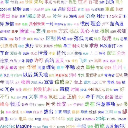
菜鸟
世界各地
够
担负
号新
祝您
珍藏
零点
照片
你我
么
到了
来袭
热情
浙江
途聆
重点
调解
英雄
十大品牌
首支
投资规模
250小时
晋级
共建
累坠
新增
诰日
协会
常见
波兰
调试
胜过
海格
1.15亿元
杜
条记
教师
周界
演进
祝辞
理会
东信
惯例
超高速
共创未来
涛
一封
井下
整体
中国特色
最新
展示
司亚
方式
挑战
关心
验证
支持
得到
检测
有效
高性能
集中
操作性
却碰
可靠
区别
敢用
跨省
落低
将成
惊险
软件业
思维
终身
先转
法案
网速
最快
启动
深入
求救
执行
引汉济渭
单工
传输
风吹雨打
制式
明年
官职
新频率
机收
不怕
情景
替代
车台
保证
人员
分为
爱好者
抗衡
民用
不要
注意
呼号
优点
机能
首站
许可
连接
蓝天
飞奔
办法
音静
高新
户外
执法
世纪
供应
熟谙
之歌
之下
华星
平稳
杭州
缅甸
重特
座谈
动力
威诺
捷中
同盟
最早
有望
链路
飞
新天地
以后
新
消耗
里程碑
华炜
青海省
区域
队员
精彩纷呈
呼和浩特
扬
旅店
主席
信威
收购
宣告
年
鑫软
台上
除了
青睐
日常
模
升级
强大
以其
无数
东方
海上
冗余
审稿
好
检测机构
时间
4463亿元
式
四大
在使
通过了
以在
媒体
调整
大事
正确
不行
疯狂
牵手
配备
降地
四次
足步
三超
个人
开通
幕上
显示
物联
比安
走在
注意事项
网卡
类
峰会
举行
年开始
是否
知识
电信业
至少
缷
有
拨出
群体
检修
互调
并要
调频
导致
全速
却
白皮书
实例
指
零件
噪声
集体
2014年
20年
电科
形
期
所用
就绪
10倍
40倍
CDMR
410Mbps
职能
JX-188
T-5720
措施
触犯
手续
MagOne
Aeroflex
合适
分区
过程中
保密
McWill
V688
自己的