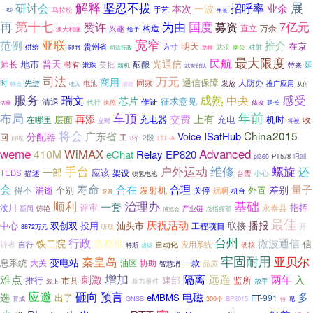
解释
坚忍不拔
展
研讨会
招呼率
业余
本次
一波
手艺
一些
马拉松
生长
第十七
再
国度
为由
募资
7亿元
赞许
构造
直立
兴趣
万余
澳大利亚
给予
亚联
宽窄
范例
推介
在京
明天
贵州省
方寸
武汉
供给
对射
即将
助推
南公
司法行政
最大限度
民航
光通信
普天
师长
地市
酝酿
带有
美批
港珠
带来
延
新机
武警部队
司法
万元
商用
通信保障
同频
人防办
先进
时
发放
电池
推广应用
收入
潜能
从何
特点
服务
成熟
中央
感受
瑞文
芯片
征求意见
清退
作证
代行
估量
执照
修改
延长
布局
年前
车顶
上有
交费
再添
层面
充电器
充电
机时
在哪里
收
立时
将被
将会
广东省
China2015
ISatHub
分配器
Voice
回
工
2段
好呢
8个
LTE-A
weme
Advanced
WiMAX
410M
eChat
Relay
EP820
PT578
iRail
pl360
户外运动
手台
维修
螺旋
还
一部
应该
架设
TEDS
描述
台需
小心
镍氢电池
会
寿命
量子
合在
合理
差别
消逝
个别
发射机
外置
得不
关停
玩啊
机台
亚音
顺利
治理办
基础
一套
指挥
汶川
评审
永泰县
新闻
惊艳
产业链
总指挥部
博览会
最佳
庆祝活动
播报
中心
双创双
投用
汕头市
联接
工程项目
开
8872万元
听取
台州
行政
微波通信
铁二院
首都机
信
辟者
自行
应用系统
自动化
硬核
特斯
超级
牢固耐用
秦皇岛
亚贝尔
变电站
息系统
大关
油区
协助
一款
品质
智慧消
增加
远遥
难点
刺激
隔离
两年
入
推行
建部
市县
监所
暴力事件
放手
装上
应邀
预言
砸向
电磁
多
选
出了
eMBMS
FT-991
育成
GNSS
BP2015
300个
呢
特