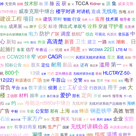
集
云
获
TCCA
技术部
第
除
源
威泰克斯
神
无管局
助
Kidner
国网
抢
有
给
威泰克斯中继台
无线电
楼宇对讲
对讲机
造成
r70中继台
当地
反对
建设工程
项目
建筑
应用
即时
行业
技术展
智能
发
简单
领导者
组网
技术
公安
诠释
守护者
成果展
标准
弹出式
穿越
单双号
布会
牌子
北美洲
中国
防护
中
电力
调度
厂区
纺织厂
综合
可视化
变压器
风景区
室外全向玻璃钢天线
高清楚
卫生
日
心
新知
新晋
建立
一路
湖南
作业
按照
、
栎社
14号
自立
起施行
同意
22日
信厅
备案
年春运
统建
WCDMA
LTE-M
TD-
组委
有序
关于
CCW2018
窄
CAGR
首次
VOIP
SHOW
系统
华
LTE
风景区无线对讲系统
船舶
第一
耐用
滥用
新品
招标公告
股东
定位
还有
耳
为
能达
能及
笔记本
双号
800个
13级
HLCTAYZ-50-
电用
机
巴西
定向耦合器
无线对讲功分器
联创
定要
12(22)
广场
牛首山
交警
电子
和源通信
需求
怎样
林业
宁波
增援
无忧
现场
麻栗
大
背负
工矿企业
用于
数字通信
侦测
行政执法
平台
之三
少的
良港
楼
爱护
定向
材料
频率
部长
并被
工信部
报导海
各行各业
666号
下一代
渗透
约
海能达rd980s中继台
海峡
无线对讲
拟
无线对讲系统产品规格书
2020
话题
钢盔铁甲
上海
高效
广告
蜂语
智慧
公安部
那有
中标
车载
全国
空间
千家万户
石油
企业
安防
网关
无需
飞行器
身份
大于
系列
孟晚舟
解决方案
专用
无线对讲耦合器
有事好商量
生产厂
结构
国家
和源通信耦合器
坚守
调研
漏缆
指挥
淄博
应用于
占据
风景
消防
HCAAYZ-50-12（22）
清楚
多媒体
全省