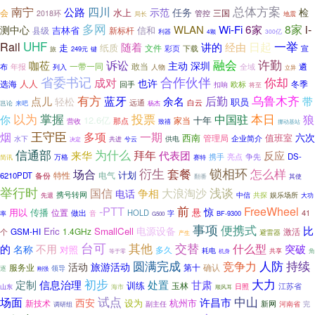
总体方案
四川
南宁
公路
示范
任务
检
水上
会
三国
管控
2018环
局长
地震
多网
i-
Wi-Fi
6家
8家
WLAN
测中心
吉林省
信和
新标杆
县级
利器
300亿
4颗
UHF
Rail
日起
一举
随着
经由
讲的
走
纸质
文件
彩页
下载
宣
249元
旅
键
融会
许勤
诉讼
咖莅
主动
深圳
敢当
遴
一带一同
全域
布
年报
人物
列入
立异
省委书记
合作伙伴
成对
你却
也许
人人
选海
冬季
回手
欧标
扣响
将至
乌鲁木齐
有方
蓝牙
后勤
点儿
余名
带
轻松
职员
远通
白云
岂论
来吧
杨杰
投票
本日
以为
掌握
中国驻
狼
你
12.6亿
十年
家当
那点
营收
致禧
挪动基站
王守臣
烟
多项
一期
六次
西南
值班室
管理局
企业简介
水下
供电
共进
兮云
决定
信通部
为什么
拜年
来华
代表团
反应
携手
争先
DS-
万格
亮点
简讯
赛特
锁相环
衍生
套餐
怎么样
场合
计划
6210PDT
备份
特性
电气
其使
翻番
举行时
浅谈
国信
大浪淘沙
争相
电话
携号转网
中信
共探
娱乐场所
大功
先退
前
-PTT
FreeWheel
惊
用以
悬
传播
位置
做出
HOLD
41
音
字
率
BF-9300
G500
事项
便携式
比
电源设备
Eric
SmallCell
GSM-HI
1.4GHz
激活
个
避雷器
产生
台可
其他
交替
不用
什么型
的
突破
名称
对照
多久
耗电
机身
共享
角
等于零
圆满完成
人防
持续
竞争力
活动
旅游活动
服务业
确认
第十
领导
逐
刚强
大力
初步
处置
定制
信息治理
甘肃
训练
玉林
江苏省
山东
海市
日照
顺风耳
试点
中山
场面
许昌市
西安
设为
杭州市
新技术
副主任
新网
河南省
完
调研组