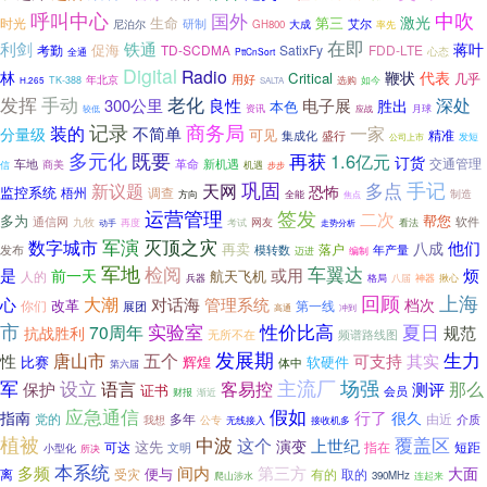
呼叫中心
中吹
国外
激光
生命
第三
时光
研制
艾尔
尼泊尔
GH800
大成
率先
在即
利剑
铁通
蒋叶
促海
考勤
TD-SCDMA
SatixFy
FDD-LTE
心态
全通
PttCnSort
Digital
Radio
林
鞭状
代表
Critical
几乎
用好
年北京
选购
如今
TK-388
H.265
SALTA
发挥
老化
手动
深处
良性
300公里
电子展
胜出
本色
资讯
月球
较低
应战
记录
商务局
一家
装的
不简单
分量级
可见
精准
集成化
盛行
发短
公司上市
多元化
既要
再获
1.6亿元
订货
交通管理
革命
车地
商美
新机遇
信
机遇
步步
手记
巩固
新议题
天网
多点
恐怖
监控系统
梧州
调查
制造
方向
全能
焦点
运营管理
签发
二次
多为
帮您
通信网
软件
九牧
考试
网友
看法
动手
再度
走势分析
军演
灭顶之灾
数字城市
他们
八成
再卖
发布
落户
模转数
年产量
迈进
编制
军地
检阅
车翼达
是
或用
烦
前一天
航天飞机
人的
兵器
八届
揪心
格局
神器
回顾
上海
大潮
心
对话海
管理系统
档次
改革
你们
第一线
展团
高通
冲到
市
实验室
性价比高
夏日
70周年
规范
抗战胜利
频谱路线图
无所不在
发展期
唐山市
生力
五个
性
可支持
其实
比赛
辉煌
软硬件
体中
第六届
设立
主流厂
场强
军
语言
客易控
那么
测评
保护
证书
会员
财报
渐近
假如
应急通信
指南
行了
很久
多年
由近
党的
介质
我想
公专
无线接入
接收机多
植被
覆盖区
中波
这个
上世纪
演变
这先
可达
指在
文明
短距
小型化
所决
本系统
多频
间内
第三方
大面
便与
受灾
有的
取的
离
390MHz
爬山涉水
连起来