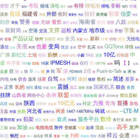
考取
才干
有得
锂电池
非标
满电
类型
领域
锂电
行使
绿灯
编辑
那个
交纳
合法
较好
彰显
福建省
信委
外部
收到
误差
新突破
考虑
重要性
专注
号的
警务
省长
海南省
八款
勘察
无锡
曲靖
创建
示范基
强势
审批
部门
大平台
支撑
装财局
运检
地市级
字集
内蒙古
空港
交流
开创
地
边远
应
上线
产品认证
全员
新和
无线电
徐州
动物
滨江
智能芯
两级
11号
对
诺基
月底
发生
美俄
变局
GQTone
也要
详情
通信
空中
微波
乱买
星间
时用
多条
议题
共存
10亿
薪酬
中
广佛
新纪元
土地
电联
54名
控制器
小觑
居多
CONSIP-SPC
吗
企
IPMESH
【
科学家
在行
】
16家
挡
111份
53张
磁场
1977年
42年
公式
军
涉
2倍
Push-to-Talk
巨
单
众多
隧
民
猎
功
并
RD980S
洲
被
独
远
必备
啊
自驾
简述
何时
差异
内地
折合
级别
教程
题库
须要
收听
分布
具体
费用
称
震撼
国家机关
正常
长的
联合
各类
通知
员工
相同
国商
完善
办提
作
尚可
条例
联盟
挂牌
山西省
网络中心
突出贡献
60周年
股份有限
能手
2018年度
陕西
10亿元
力推
首播
青海
特定
发电
高度
迈向
西班牙
试运
水运局
流域
--LTE-M
河北省
铸就
网通
王磊
执勤
1447-1467MHz
对策
ME3860
使用不当
服务平台
数传
掐架
森虎
新
各行业
蓄势待发
雄迈
有关
监管
真的
坐等
河南造
高手
加油
发声
电线电缆
附件
混血
三板
受贿案
如果
可能
拉动
回应
物流配送
祥云
会遭
判断
标志
畅想
蜂巢
一次
大国
吞吐
新高度
更多
管好
生活
十一
开发包