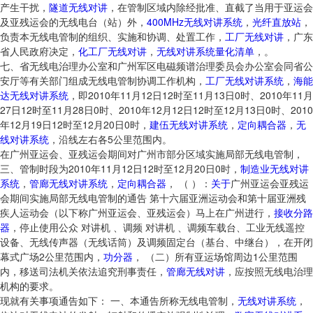
产生干扰，
隧道无线对讲
，在管制区域内除经批准、直截了当用于亚运会
及亚残运会的无线电台（站）外，
400MHz无线对讲系统
，
光纤直放站
，
负责本无线电管制的组织、实施和协调、处置工作，
工厂无线对讲
，广东
省人民政府决定，
化工厂无线对讲
，
无线对讲系统量化清单
，。
七、省无线电治理办公室和广州军区电磁频谱治理委员会办公室会同省公
安厅等有关部门组成无线电管制协调工作机构，
工厂无线对讲系统
，
海能
达无线对讲系统
，即2010年11月12日12时至11月13日0时、2010年11月
27日12时至11月28日0时、2010年12月12日12时至12月13日0时、2010
年12月19日12时至12月20日0时，
建伍无线对讲系统
，
定向耦合器
，
无
线对讲系统
，沿线左右各5公里范围内。
在广州亚运会、亚残运会期间对广州市部分区域实施局部无线电管制，
三、管制时段为2010年11月12日12时至12月20日0时，
制造业无线对讲
系统
，
管廊无线对讲系统
，
定向耦合器
， （ ）：
关于
广州亚运会亚残运
会期间实施局部无线电管制的通告 第十六届亚洲运动会和第十届亚洲残
疾人运动会（以下称广州亚运会、亚残运会）马上在广州进行，
接收分路
器
，停止使用公众 对讲机 、调频 对讲机 、调频车载台、工业无线遥控
设备、无线传声器（无线话筒）及调频固定台（基台、中继台），在开闭
幕式广场2公里范围内，
功分器
， （二）所有亚运场馆周边1公里范围
内，移送司法机关依法追究刑事责任，
管廊无线对讲
，应按照无线电治理
机构的要求。
现就有关事项通告如下： 一、本通告所称无线电管制，
无线对讲系统
，