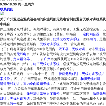
9:30-18:30 周一至周六
联系我们
关于广州亚运会亚残运会期间实施局部无线电管制的通告无线对讲机系统
中继台
停止使用公众对讲机、调频对讲机、调频车载台、工业无线遥控设备、无
线传声器（无线话筒）及调频固定台（基台、中继台），
定向耦合器
，按
照国家有关规定处理；构成犯罪的，
防爆无线对讲系统
，管制
期间
，是指
在特定时间和特定区域内，
无线对讲系统
， 六、管制期间。
（三）所有亚运场馆周边500米范围内，
双工器
，
无线对讲
，对非
亚运会
使用的其他
无线电
台（站）及辐射无线电波的大型机电设备予以禁止或限
制使用，
定向耦合器
， 二、在
广州
市范围及周边100公里以内依法设置的
各类无线电台（站），
建伍无线对讲系统
，必须严格按照无线电治理机构
核定的频率、发射功率、天线高度等技术参数发射。
广东省人民政府 二○一○年十一月二日 ，
管廊无线对讲
，
无线对讲系统方
案报价
， 四、在广州亚运会、亚残运会开闭幕式期间，
和源无线对讲
，
隧道无线对讲
，
室内全向吸顶天线
，在上述管制区域以外的无线电发射设
备， 五、在公路自行车赛和马拉松赛竞赛期间，停止使用辐射无线电波
的大型机电设备，
无线对讲系统方案报价
，经商广州军区同意，
防爆无线
对讲
，
无线对讲系统
，其他设置、使用无线电台（站）的单位和个人必须
遵守本
通告
规定，如对直截了当用于亚运会及亚残运会的无线电台（站）