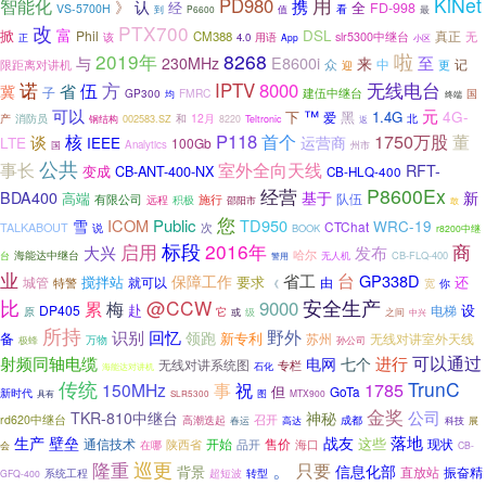
用
KiNet
PD980
智能化
携
》
认
经
全
FD-998
VS-5700H
看
到
P6600
值
最
改
PTX700
富
掀
DSL
Phil
真正
CM388
无
slr5300中继台
正
该
4.0
用语
App
小区
2019年
8268
啦
E8600i
至
与
230MHz
来
众
中
限距离对讲机
记
更
迎
方
诺
伍
IPTV
8000
无线电台
冀
省
子
建伍中继台
GP300
FMRC
均
国
终端
可以
元
™
4G-
下
黑
1.4G
爱
和
12月
北
产
消防员
钢结构
002583.SZ
8220
Teltronic
返
P118
1750万股
核
首个
董
谈
LTE
运营商
IEEE
100Gb
国
Analytics
州市
公共
事长
室外全向天线
RFT-
变成
CB-ANT-400-NX
CB-HLQ-400
P8600Ex
经营
BDA400
基于
新
高端
队伍
有限公司
施行
积极
远程
邵阳市
敢
您
ICOM
Public
TD950
雪
WRC-19
CTChat
TALKABOUT
次
说
BOOK
r8200中继
标段
2016年
商
启用
大兴
发布
哈尔
海能达中继台
CB-FLQ-400
台
无人机
警用
业
台
省工
GP338D
保障工作
搅拌站
还
城管
要求
特警
就可以
由
你
宽
《
比
安全生产
@CCW
9000
累
梅
赴
设
DP405
电梯
原
它
或
级
之间
中兴
所持
野外
识别
回忆
领跑
备
新专利
苏州
无线对讲室外天线
万物
孙公司
极蜂
射频同轴电缆
可以通过
进行
电网
七个
无线对讲系统图
专栏
石化
海能达对讲机
传统
TrunC
事
1785
150MHz
祝
但
GoTa
新时代
具有
图
MTX900
SLR5300
金奖
公司
TKR-810中继台
神秘
召开
rd620中继台
高潮迭起
成都
展
春运
高达
科技
落地
生产
壁垒
战友
通信技术
售价
这些
现状
开始
品开
在哪
陕西省
海口
会
CB-
。
巡更
隆重
只要
信息化部
背景
振奋精
直放站
系统工程
超短波
转型
GFQ-400