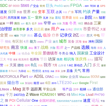
FPGA
SDC
S565
巨头
BF-9000
广交会
Pre5G
常州
TE30
GPS
遇
MOTO
---WiFi
互联
保障
产量
变革
约谈
世界
速发
军民
占其
广东
对话
抖音
功能
年薪
室外
剧院
位列
五一
世界级
辐射
共同发展
别的
基站
创造
瓦房
万达
风电
全创
窄带
一种
冬奥
三家
廊坊
耦合器
起来
着力
方面
18日
也不
加快
分路
光纤
成为
用户
治理部
市委书记
多大
副总裁
体育赛事
调研海
大厦
团体
总书记
体验
全资
帮
甚么
临汾
记录仪
2亿
疗养
70岁
您大
中电
推出
试行
喊你
否则
手
城市
国际
有区别
产业
装备
4月
能力
弱化
滨海
净利
游刃
安全
20MHz
选频
南京
战略
快速
船岸
研究生
产品线
大咖
海南
害了
之一
首批
人
凉山
景德镇市
国家级
工业设计
年全国
中继
冬奥会
纳入
动员会
大代表
二届
描写
访深
张庆伟
节目
相识海
三大
低调海
挽救
平面
枕戈待旦
紧紧
委员会
8点
我市
入门
天翼
多元
赞
团结
7月
新动态
1.6亿
微网
山东省
邀请
开跑
小摩
常用
天气
后备
性价比
新标准
为基础
B-TrunC
入华
全方位
屏幕
核心
关税
Part
ADSL
MOTOROLA
800M
----
企业库
CRAC
5GHz
Massive
ISP
Q200
烟台市
LTE230
First
6日
圆满
能否
Google
加油站
标杆
2015
尚勇
M-ICT
Mag
远距离
夏季
平安山东
等产品
通信部
Liteos
桂林
汉中
天津
结束
延
Z-Wave
KDM2901
Mini
千万
WRC-15
Livall
PH790
24372台
PCIe
存证
之
Cellular
论坛
速度
POI
One
降
全国对讲机
无线对讲系统产品选型手册
平昌