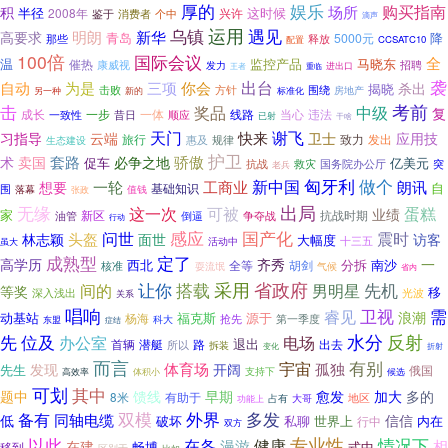
厚的
娱乐
购买指南
场所
积
半径
这时候
2008年
个中
兴许
鉴于
消费者
滴声
运用
遇见
乌镇
明朗
新华
高要求
青岛
5000元
降
那些
释放
CCSATC10
配置
100倍
国际会议
全
马晓东
温
催热
监控产品
康威视
招聘
发力
进出口
王者
重临
出台
袭
自动
为是
三项
你会
杀出
揭晓
击败
方针
围绕
房地产
另一种
新的
标准化
考前
击
奖品
中级
复
成长
一步
一体
线路
当心
违法
一致性
昔日
顺应
已射
干啥
谢飞
天门
快来
习指导
云端
卫士
应用技
旅行
致力
发出
惠及
规律
生态建设
护卫
套路
必争之地
骄傲
术
卖国
促车
亿美元
抗战
国务院办公厅
救灾
突
老兵
匈牙利
新中国
做个
一轮
工商业
朗讯
想要
自
基础知识
围
落幕
值钱
张政
出局
无缘
可被
这一次
蛋糕
业绩
家
新区
油管
倒逼
争夺战
抗战时期
行动
国产化
问世
感应
震时
头盔
林志颖
面世
访客
大幅度
十三五
虽大
活动中
成熟型
定了
高学历
齐秀
一
西北
分拆
南沙
全等
胡剑
核准
耍流氓
气候
省内
采用
省政府
先机
让你
搭载
间的
男明星
等奖
移
深入浅出
光波
关系
唱响
卫视
需
睿见
浪潮
动基站
福克斯
源于
杨海
抢先
第一季度
科大
东盟
症结
先
位及
水分
反射
电场
办公室
退出
首辆
潜艇
路
出去
所以
拆装
变化
折射
而言
有别
宇宙
体育场
开阔
孤独
发现
先生
俄国
支持下
高效率
体积小
候选
可划
其中
题中
馈线
早期
愈发
加大
多的
8米
有助于
地区
占有
大哥
功能上
备有
双模
外界
多发
同轴电缆
低
信信
私聊
世界上
破坏
内在
行中
双方
专业性
情况下
以此
健康
在各
漫游
相
在建
畅博
式中
移到