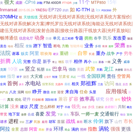
很大
11个
15年
-CP16
MTP850
成新
FTM-400DR
美
20颗
FT1DR
少将
如
Inmarsat
IC-T7H
外
EP720
lcx
达
2015.05.24
YAESU
的的
PDC550
370MHz
无线对讲|无线对讲系统|无线对讲系统方案报价|
天馈线缆
航
无线对讲系统解决方案|摩托罗拉无线对讲系统|海能达无线对讲系统|
建伍无线对讲系统|发射合路器|接收分路器|干线放大器|光纤直放站|
动身
畅博通信
发改委
凯乐
专题
拥抱
单元
春季
信息化厅
总工程师
防爆
隧道
荣膺
相应
业务
智造
蹭下
方舱
断电
直击
变脸
智能终端
多模
地动
将来
普乐
图带
法院
自带
阿里
重办
重磅
穷冬
战争
谢幕
贩卖
联袂海
郑州
产于
长途
硬汉
义务
折腾
人说
你是
相伴
新手
完整
再小
联手
威泰
增压
达信
新春
一同
带上
竖立
巴拿马
武警
龙江
10张
拓朋
强劲
克斯
美圆
天鹅
新生态
全网
喜欢
大使馆
全国联网
空管局
责任
指导
大灾难
一线
甘肃省
捷思
缧绁
班子
公安厅
转发
风起
首例
水电站
郑祖辉
访问
相关
全局
座机
指点
报警系统
三吉
元器件
反恐
系
多方
应用领域
睁开
来自海
任命
八次
头显
荣登
微信
混网
迎变
组织
新
列产品
高管
效率高
较快
兼容
扩容
分类
硬件
研究
真实
优化
行业标准
国际标准
一代
亦可
尺度
领先
计算
没来
建议
怎么样样
共制
对于
步伐
不得
政府部门
搭建
王建宙
概念
发觉
车队
交通银行
喜爱
一师一麦
地下室
带宽
合成
缴费
下游
物业
宣传
接头
进程
战线
伶俐
市长
旗下
断水
首届
山竹
请求
三岁
胡军
民族
雇用
暴雨
荣获
阿拉
涡轮
环球
指数
强强
更强
阿雷
全景
总部
满的
开业
照样
商标
民众