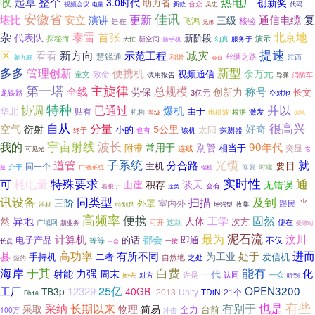
收
整个
热电厂
起草
3.0时代
创新奖
助力省
合众
视频会议
新款
吴忠
代码
电量
安徽省
佳讯
更新
复
堪比
安立
通信电缆
演讲
三级
飞鸿
核验
是在
兄弟
泰雷
杂
首张
北京地
代表队
新阶段
演示
探秘海
幻真
服务于
新空间
新手机
大忙
提速
区
新方向
示范工程
减灾
看看
慧锐通
丝绸之路
和谐
江西
姜九旺
会日
多多
新型
管理创新
便携机
余万元
视频通信
致命
童文
试用报告
导弹
消防车
第一塔
主旋律
全线
总规模
称号
劳保
创新力
长文
龙铁路
3亿元
空对地
特种
并以
协调
已通过
爆机
华北
由于
贴有
机构
电磁波
激发
根据
等级
远地
很高兴
自从
空气
分量
5公里
好奇
衍射
小的
太阳
探测器
也有
终于
该机
宇宙射线
波长
我的
90年代
常用于
别管
附带
相当于
突显
连线
可见光
它
子系统
光缆
道管
就
分合路
要目
主机
同一个
介于
广播系统
修复
时建
是
端机
实时性
通
耗电量
特殊要求
可
谈天
山崖
积存
无错误
着眼于
会有
这类
讯设备
同类型
及到
扫描
三阶
外罩
室内外
当
跟民
收集
器材
特别是
增强型
高频率
便携
固然
异地
人体
工学
然
次方
这款
广域网
可开
使在
新业务
受限制
泥石流
最为
计算机
都会
汶川
电子产品
的话
即通
不仅
等等
长点
一按
中会
进而
高功率
处于
县
有所不同
为工业
手持机
二者
发信机
之处
自然地
短的
海岸
于其
白费
能有
力强
化
射能
周末
一代
许是
认同
一众
她去
对方
听到
25亿
OPEN3200
工厂
12329
TB3p
40GB
-2013
Unity
TDiN
21个
Dh16
也是
有些
采纳
长期以来
有别于
简易
采取
物理
全力
台前
100万
冲击