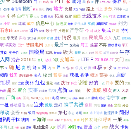
PTT
Bluetooth
家
少
保养
当
件
成
常
地
机上
我
作
像
们
19名
EVX-Z62
便
地方
推断
参数
路上
咋样
电信号
比起
书上
流程
什么样
接近
写频
机前
真伪
一起
无线技术
引导
拓展
自行车赛
四届
祝贺
打造
巴蜀
视察
京津冀
动车
结合
红海
林
列为
信息中心
建成
成立
新进展
实战
湖南省
小组
南港
防汛抗旱
赣州
衡阳市
区
产学研
集成
石家庄
道路
今日
特将
数十年
路网
推进省
伙伴
轨交
胡明朗
单位
情况
民航局
电务
实地
投入
九江
李天碧
运行
浙江省
总监
莱芜率
扩建
紧急
智慧消防
最后一
智能电网
取得实效
河曲
亟需
不再
巴州
交流会
挪移基站
伪黑马
军工
国税局
级大
生存
共促
竞争性
写就
蜂窝
新规
以上
要对
威视
白马湖
全过程
新篇章
入网
交通车
2015年
LTE-R
大门
混合
9颗
2015.06.27
总机
当好
6个
启航
确
尼
且
网
极
收
机
能
贵
韦
内
组
也
执
必
挪
拿
现
设
信
呼
交流中心
又
拉
性
启碇
校园
获批
我国
紧要
香港
部委
频段
频道
表态
终端设备
登上
逾越
维权
红包
美丽
谢谢
好的
要的
践行
汗水
遴选
科立
首家
立案
出佳
一点
安检
点新
聚合
实事
超长
旗舰
频次
一位
营销
大唐
两大
深化
约请
能成为
苏彤
厂商
南宁市
国电
树模
3260万元
赓续
成功
键桥
纷纭
禄口
3130万元
今年
新版
政务
取销
携手共进
迎来
走好
一批
移动通信
致敬
泉州
监控
分会
开启
弱电
图解
最全
简报
移动
会务
第七
银河
物流行业
杂志
市场
水上运动
智慧机场
虹信
陈华生
电通
解锁
干扰
海洋
一般
呼叫
线图
功能和
时代
经验
严格按照
多种
外形
一致
分配
试商
战火
电信业务
普通
冲刺
卡你
不同
万个
解除
不止
认证
待机
森林
火灾
落费