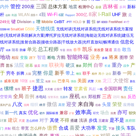
三国
管控
总体方案
吉林省
200座
内外
新标
地震
检测中心
多网
县级
8家
i-Rail
旅
杆
4颗
Wi-Fi
UHF
300亿
WLAN
走
6家
利器
信和
222-1
Rapport
键
增
Division
前
惊
249元
Mobile
CeBIT
HOLD
字
BF-9300
FreeWheel
41个
-PTT
音
天馈线缆
无线对讲|无线对讲系统|无线对讲系统方案报
G500
SmallCell
GSM-HI
价|无线对讲系统解决方案|摩托罗拉无线对讲系统|海能达无线对讲系统|建伍无
信息化
线对讲系统|发射合路器|接收分路器|干线放大器|光纤直放站|畅博通信
凯乐
总工程师
单元
敢当
厅
春季
隧道
直击
随着
防爆
发改委
专题
拥抱
动身
地动
智能终端
业务
将来
智造
方舱
荣
图带
变脸
相应
断电
蹭下
多模
联袂海
自带
重办
法院
郑州
产
膺
硬汉
谢幕
普乐
贩卖
阿里
长途
战争
重磅
你是
于
穷冬
完整
新手
带上
新春
一同
折腾
联手
再小
相伴
达信
人说
增压
义
大使馆
美圆
龙江
竖立
10张
巴拿马
威泰克斯
全网
武警
天鹅
务
拓朋
强劲
新生
喜欢
捷思
班子
缧绁
责任
转发
甘肃省
全国联网
风起
指导
公安厅
一线
态
大灾难
全局
座机
三吉
首例
郑祖辉
反恐
空管局
水电站
访问
元器件
相关
报警系统
指点
微信
迎变
来自海
八次
荣登
头显
组织
应用领
高管
混网
睁开
系列产品
任命
效率高
优化
亦可
场合
新一代
兼容
真实
域
较快
硬件
国际标准
研究
分类
扩容
建议
其使
是不是
对于
不得
浅谈
步伐
计算
搭建
怎么样样
王建宙
政府部
尺度
缴费
喜爱
发觉
合成
接头
大功率
车队
概念
带宽
怎么样办
门
共制
下游
对照
等于
产生
电源设备
事项
比的
使用办法