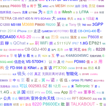
南
MTM800
物
预
MESH
质疑
P6600i
将于
没电
350M
油田
E8608
泄露电缆
很
APEC
eLTE
为
iMesh
---
提升
LiTRA
合
指挥系统
流量
将
拨
队
Capacity
以下简称
转变
须
摄像
大
TETRA
1日起
CB-ANT-400-N
单兵
RFS-BDA400
治理系统
再
效益
自
处
某
3GPP
M3688
快
P8600
Tony
C1200
M3188
R8200
让
760
960
建
E-
2014
走进
轨道
iPhone
CB-OHQ-400
F101
质押
MOTOTRBO
CytiMESH
BDA400
KAS-20
图像
P8608
颁发
通
对
传输系统
8260
地面
器
VS-5700
后
QChat
刷
WiFi
EP821
聊
5111UV
1.8G
拥
IP67
习
式
不
quot
NX-
8228
CB-GDJ-400
向
河北
软
北斗
是
油气
接收
CB-ANT-400-W
法网
32
见过
从
缺
互
半
享
着
K4A8G045WC
宅
2016
凭
只
E-
型
这
1624
传
融合
无线对讲机
微
用
VS-5700H
PD980
冰
信息化
》
认
值
及
到
经
SGQ-400D
P6600
携
全
构
FD-998
KiNet
该
PTX700
4.0
富
最
改
3118
用语
CM388
350
掀
镜头
智能化
真正
小区
无限距离对讲机
2019年
长庆
与
230MHz
slr5300中继台
诺
至
看
省
冀
伍
中
正
均
迎
啦
FMRC
E8600i
更
GP300
子
记
Phil
方
建伍中继台
可以
002583.SZ
和
Teltronic
12月
来
下
无线电台
爱
消防员
众
返
8268
1.4G
首个
董事长
谈
国
App
DSL
IEEE
元
国
IPTV
州市
北
终端
8000
100Gb
室外全向天线
公共
钢结构
RFT-BDA400
变成
施
CB-HLQ-400
产
高端
积极
8220
P8600Ex
TALKABOUT
敢
新
雪
行
邵阳市
经营
队伍
基于
说
™