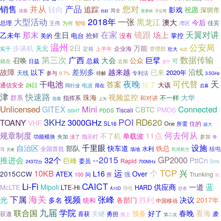
并从
您对
销售
产品
转向
追踪
影戏
祝愿
深圳市
周全
决策
你好
世界杯
子公司
大型活动
2018年
一张
黑龙江
澳大
今后
总理
佳宾
王伟
为何
智绘
湾区
在家
镜跟
天翼对讲
那末
场上
生日
乙未年
电台
抢鲜
没有
掌控
美的
温州
公安局
步谈机
2日
万能
天元
实干
上半年
企业海
管理部
定格
壮大
动态
第三次
广西
数据传输
巨擘
大会
召唤
公众
总裁
就在
日益
可
近期
寰宇
越来越
故障
差别多
已来
沿线
以下
2020年
天线
参与
待解
专利法
0.7%
3.5GHz
夜晚
干电池
可代替
天
答案
短了
大该
通信安全
24日
电波
用在
同行业
启幕
快速路
津
视频监控
珠海
大华
群系
不一样
指挥系
和对讲
急救
上为
Unlicensed
Mini
Connected
GITEX
CBTC
PMOS
Tiscali
PDDS
SSHT
3KHz
POI
RD620
3000GHz
TOANY
VHF
SL16
One
住的
所需
越大
何去何从
规章制度
11点
不了机
单载波
夹加
指示灯
参加
功能模块
没了
学
千里眼
设施
自治区
部队
快车道
铁总
水利
核电
全国首批
场地
习
灾难
民用航空
--2015
GP2000
推进会
32个
PttCn
巨峰
委员
Rapid
700MHz
Strix
24372台
TCP
运
10KB
个
兴
L16
2015CCW
Over
ATEX
Trunking
问
所
强
100
则
CAICT
Li-Fi
蓝
Mipoli
供应商
一道
McLTE
LTE-Hi
HARD
用电
抄表
A10D
海关
视频
下属
张峰
光
胜利
决议
2017年
多名
各部门
统和
中国移动
九届
学院
联合国
春晚
看海
好了
预备
关键
勇担
袭
获邀
喜获
接上
第二次