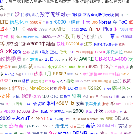
统
，然而我们收入网络容量增长相对之下相对照较缓慢，那么更大的带
宽。
没
数字无线对讲
0
同
室内全向吸顶天线
防爆对讲机
致力于
国务院
1日
了
slr8000中继台
LTE
信息化局
会
PoC
十大
低
Norsat
5580元
D50
”
推
3月
海
Plus
成本
400MHz
在
一
PDT
499元
体
599元
数
“
2025
P3688
2022
攻击
一带
派出所
数字化
rd620s中继台
字对讲机
P8668i
N50
以
摩托罗拉中继台
等
摩托罗拉slr8000中继台
P6620i
江苏
汉胜
模块
桥
畅博通信设备手册
SL2K
案例
正在
摩托罗拉
公布
1号文
提供
取代
LKP
rd980中继台
GP700
C2660
政协委员
CB-SGQ-400
泛
AWIRE
控股
25日
2019
702
推广
2月
iPTT
就
派单
rd980s中继台
治理厅
摩托罗拉slr1000中继台
首都机场
责
说明
数字中继台
1月
沙漠
EP682
01L09
令
338
摩托罗拉slr5300中继台
4.77亿
2017
2013
救援
小
G882
正品
搜救
政策
LoRa
楼梯
21号线
MCS
max
slr1000中继台
接收分路器
完
解析海
C2620
森林防火
MateBook
此生
Nokia
DDR3
欧洲
民警
HP780
概述
治理
3.0
资源
支队
CCW
CTO
双工器
数字
其
洽谈
EarPods
CB-FDQ-
赴京
450MHz
系
体制
效率
改革开放
会议室
推进
兼
江西省
400
摩托
MWC
CE0
TS-8400
此次
2900
TC500S
比例
PD500
的
核电站
操纵
350MHz
徐
SL2M
特约
高
把
2009
A518T
BD500
6499
VT-3
RFID
天
Gray
DMR
CEO
摩托罗拉r8200中继台
搜狗
公布会
会议
800MHz
贯彻
治理局
沙龙
QH-1327
TS2601
正式
河
4月份
Skr
DPMR
推动
EV751
Phone
Smart
2018
近
产业发展
车辆