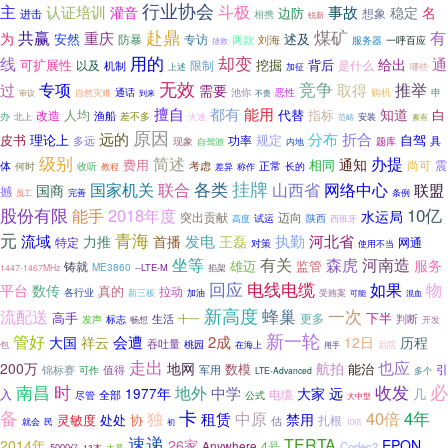
行业协会
主
认证培训
斗极
事故
灌音
稳定
名
边防
想象
进击
相携
锐新
赴鼎
煤矿
共赢
重庆
有
为
安然
述及
防暴
专访
两款
刘海
服务器
一呼百应
拯救
用的
却变
线
通
给出
可扩展性
挖掘
背后
以及
限制
是什么
机制
哪些
上述
加征
无效
竞争
推举
专项
取得
过
需要
购机
申
通话
池你
恶性
审议
自然灾难
到来
不贵
都有
擅自
能用
知道
人均
代替
指标
白
改造
办
渔船
北上
差不多
火速
范畴
安装
素有
原因
远的
折合
分布
皮书
规定
自驾
理论上
功率
多远
现象
具
自驾游
内地
题库
级别
简述
办提
通知
费用
相同
尚可
震
考虑
正常
体
何时
收听
称作
长的
教程
差异
挂牌
国家机关
联合
各类
山西省
网络中心
联盟
国商
撼
条例
员工
完善
10亿
股份有限
能手
2018年度
水运局
突出贡献
迈向
试运
陕西
西班牙
高度
元
青海
河北省
流域
发电
执勤
力推
首播
王磊
特定
网通
对策
使用不当
坐等
有关
森虎
河南造
服务
监管
铸就
雄迈
ME3860
--LTE-M
1447-1467MHz
掐架
回应
电线电缆
如果
物
平台
数传
真的
拉动
各行业
新三板
加油
受贿案
可能
混血
新高度
一次
蜂巢
流配送
高手
下半
更多
十一
判断
生活
发声
标志
畅想
开发
新一轮
管好
会遭
2成
历程
大国
祥云
12日
吞吐量
桃园
在海上
包
后院
用手
走出
也应
200万
地网
航拍
数模
能治
引
值得
军用
锦标赛
可作
多个
LTE-Advanced
时
必
南昌
地外
收发
中学
远
1977年
大家
几
入
电缆
全部
公式
尽管
大中型
备
卡
独
40倍
4年
租赁
中原
禁用
灵敏度
协
处处
估
扎根
就会
民
初
10倍
速递
TERTA
2014年
26家
EPON
Anywhere
4号
Codec2
5000亿
13本
大幕