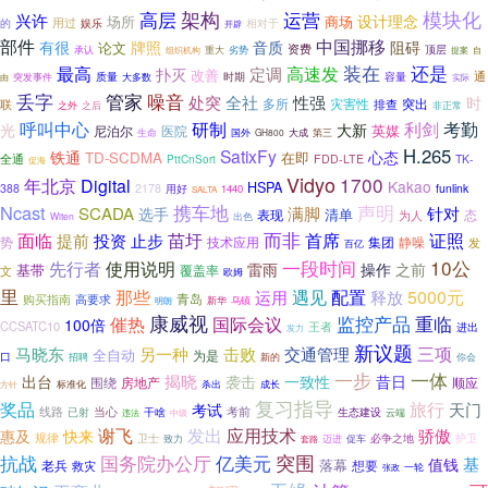
架构
模块化
高层
运营
兴许
设计理念
场所
商场
用过
的
娱乐
相对于
开辟
部件
中国挪移
有很
牌照
音质
阻碍
论文
资费
顶层
承认
重大
组织机构
劣势
提案
自
高速发
装在
还是
最高
定调
扑灭
改善
通
质量
时期
容量
突发事件
大多数
由
实际
丢字
管家
噪音
处突
全社
性强
时
多所
灾害性
排查
突出
联
之外
非正常
之后
研制
利剑
考勤
呼叫中心
光
大新
尼泊尔
医院
英媒
大成
生命
国外
GH800
第三
H.265
SatixFy
心态
铁通
TD-SCDMA
在即
全通
PttCnSort
FDD-LTE
TK-
促海
Vidyo
1700
年北京
Digital
Kakao
HSPA
388
2178
用好
funlink
1440
SALTA
声明
Ncast
携车地
SCADA
满脚
针对
选手
清单
表现
为人
态
出色
Witen
而非
面临
苗圩
首席
投资
证照
提前
止步
技术应用
集团
静噪
势
发
百亿
一段时间
10公
先行者
使用说明
雷雨
操作
之前
基带
覆盖率
文
欧姆
里
遇见
配置
那些
5000元
运用
释放
青岛
高要求
购买指南
乌镇
新华
明朗
康威视
催热
监控产品
重临
国际会议
100倍
CCSATC10
王者
进出
发力
新议题
交通管理
三项
马晓东
另一种
击败
全自动
为是
口
新的
招聘
你会
一体
一步
揭晓
出台
袭击
一致性
昔日
围绕
房地产
顺应
成长
方针
标准化
杀出
复习指导
奖品
旅行
天门
考试
线路
当心
考前
已射
干啥
生态建设
云端
违法
中级
谢飞
发出
应用技术
骄傲
惠及
快来
规律
卫士
必争之地
致力
迈进
促车
护卫
套路
抗战
国务院办公厅
亿美元
突围
基
值钱
落幕
老兵
想要
救灾
一轮
张政