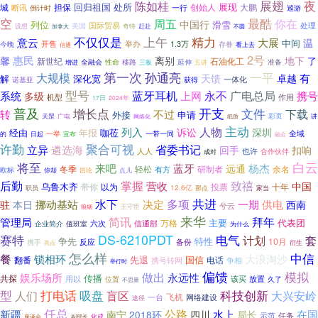
展翅
夜
陈如桂
回归祖国
处所
展现
城
担保
创始人
断讯
大鹏
倒计时
一行
巡游
空
最酷
周五
你在
中国行
列位
滑雪
国际贸易
处理
美国
赶赴
设想
加拿大
奇特
不圆
上午
不仅仅是
精力
意云
大展
温
中间
举办
1.3万
开售
今晚
存眷
看上去
信通
2号
馨
惠民
离别
地下
了
新世纪
石油化工
全融会
延伸
增进
性命
移路
五讲
准备
三板
第一次
孙通亮
一平
大规模
有
天馈
卓越
解
深化宽
一体化
诺基亚
获得
型号
蓝牙耳机
广电总局
永不
系统
上网
携号
多级
机型
作用
17日
2024年
普及
开支
文件
增长点
下载
转
不过
外接
申请
广电
彩页
天罡
纸质
讲
网络化
主动
列入
人物
诉讼
深圳
经由
年报
咖莅
一带一同
全域
一举
的
日起
宣布
融会
聚合可视
许勤
省委书记
立异
遴选海
回手
扣响
也许
人人
合作伙伴
成对
将至
白云
来吧
蓝牙
远通
杨杰
轻松
研制者
余名
冬季
有方
欧标
你却
岂论
点儿
后勤
掌握
致禧
营收
中国
乌鲁木齐
带你
以为
投票
十年
12.6亿
职员
那点
家当
共进
水下
多项
挪动基站
决定
一期
供电
驻
本日
西南
兮云
王守臣
狼烟
来华
拜年
简讯
管理局
主要
代表团
万格
六次
信通部
企业简介
值班室
为什么
DS-6210PDT
电气
赛特
计划
套
争先
特性
10月
反应
备份
携手
亮点
衍生
怎么样
餐
中信
锁相环
大浪淘沙
先退
国信
翻番
电话
携号转网
争相
举行时
偏馈
模拟
做出
娱乐场所
永远性
共探
传播
放置
用以
位置
该买
久了
不思量
型
科技创新
打电话
吸盘
盲区
人们
大兴安岭
飞机
一台
网络建设
途径
任总
公路
新疆
四川
水上
局长
在国
南宁
2018环
示范
任务
化成
座谈会
副部长