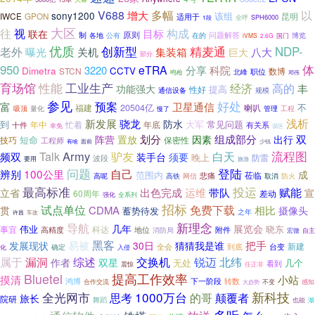
多幅
以
V688
增大
sony1200
IWCE
该组
昆明
GPON
适用于
全呼
SPH6000
1段
大区
往
视
构成
目标
联在
原则
问题解答
制
各地
公有
在的
国门
博览
iVMS
2.6G
优质
老外
创新型
精麦通
NDP-
八大
曝光
关机
集装箱
巨大
部分
体
950
eTRA
3220
分享
科院
Dimetra
CCTV
STCN
数博
职位
北峰
鸣枪
邓伟
育场馆
性能
工业生产
经济
高的
丰
功能强大
提高
性好
通信设备
规模
参见
预案
好处
富
卫星通信
不
20504亿
喇叭
福建
管理
吸顶
量化
工程
慢了
浅析
新发展
骁龙
防水
到
大军
忙着
年底
常见问题
年中
十件
有关系
幸免
误区
划分
组成部分
双
阵营
置放
因素
出行
短命
技巧
工程师
保密性
有啥
面前
少钱
流程图
Talk
Army
驴友
白天
频双
装手台
须要
晚上
防雷
波段
要用
旅游
问题
登陆
100公里
自己
辨别
成
范围内
莅临
高呢
高铁
悲痛
防火
网信
取消
投运
最高标准
赋能
出色完成
运维
带队
立省
宣
60周年
差动
全系列
强化
招标
试点单位
免费下载
CDMA
相比
贯
摄像头
蓄势待发
之年
许昌
车改
新理念
导航
几年
伟业
展览会
晓东
科达
事宜
地位
附件
高精度
消防局
宏微
自主
黑客
把手
易被
发展现状
30日
猜猜我是谁
新建
确定
全会
到底
台变
化
入侵
属于
漏洞
交换机
锐迈
北纬
综述
作者
双星
无处
几个
看到
震惊
任正非
Bluetel
提高工作效率
摸清
小站
转数
鸿博
下一阶段
合作交流
大趋势
不变
感知
1000万台
新科技
全光网市
的哥
颠覆者
思考
旅长
院研
舞蹈
也能
渐