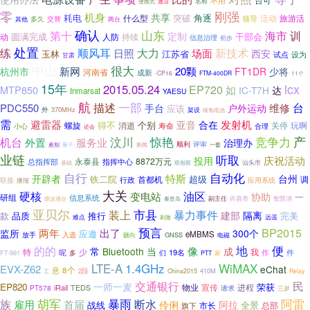
台可
不用
便携式
名称
激活
零
刚强
机身
共享
耗电
突破
角逐
旅游活
什么型
领导
活动
交替
多久
其他
两台
确认
山东
第十
海市
训
定制
圆满完成
干部会
动
人防
持续
信息治理
初步
处置
顺风耳
大力
练
新技术
日照
场面
西安
玉林
江苏省
试点
设为
甘肃
中山
很大
新网
20颗
杭州市
FT1DR
少将
河南省
成新
-CP16
FTM-400DR
11个
15年
lcx
2015.05.24
EP720
如
MTP850
IC-T7H
达
Inmarsat
YAESU
航
描述
一部
维修
台
PDC550
手台
户外运动
应该
外
370MHz
架设
镍氢电池
需
避雷器
合在
发射机
亚音
得不
个别
螺旋
玩啊
消逝
寿命
关停
合理
小心
还会
汶川
竞争力
产
机台
惊艳
外置
服务业
治理办
评审
顺利
量子
一套
差别
新闻
业链
听取
庆祝活动
投用
永泰县
8872万元
总指挥部
指挥中心
汕头市
基础
双创双
自行
自动化
特斯
开辟者
台州
铁二院
首都机
超级
行政
调
联接
应用系统
播报
大关
硬核
油区
变电站
协助
一
研组
信息系统
副主任
许昌市
智慧消
微波通信
秦皇岛
亚贝尔
市县
装上
暴力事件
隔离
建部
推行
完美
款
品质
远遥
难点
刺激
预言
BP2015
两年
出了
监所
300个
应邀
eMBMS
入选
放手
砸向
GNSS
电磁
便
地
的的
像
常
Bluetooth
当
成
特
少
呢
19名
我
件
作
FT-991
多
们
家
PTT
1.4GHz
WiMAX
LTE-A
EVX-Z62
eChat
8个
悬
2段
410M
China2015
Relay
工
交通银行
民
一师一麦
EP820
物业
宣传
进程
荣获
iRail
PT578
TEDS
请求
三岁
胡军
暴雨
阿雷
族
雇用
首届
断水
阿拉
伶俐
战线
全景
市长
旗下
总部