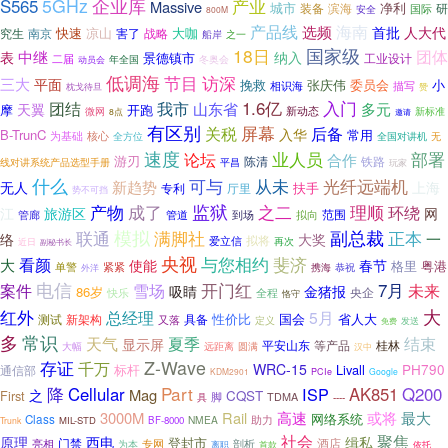
5GHz
企业库
S565
产业
Massive
城市
净利
装备
滨海
研
国际
安全
800M
产品线
海南
选频
人大代
首批
快速
凉山
大咖
究生
害了
战略
南京
船岸
之一
18日
国家级
团体
中继
表
纳入
景德镇市
工业设计
二届
年全国
冬奥会
动员会
低调海
节目
访深
三大
平面
挽救
张庆伟
委员会
小
相识海
描写
枕戈待旦
赞
1.6亿
入门
团结
我市
山东省
多元
天翼
摩
开跑
微网
新动态
新标准
8点
邀请
有区别
屏幕
后备
关税
入华
B-TrunC
常用
核心
为基础
全国对讲机
无
全方位
速度
业人员
部署
论坛
合作
游刃
陈清
铁路
线对讲系统产品选型手册
平昌
玩家
什么
可与
从未
光纤远端机
新趋势
无人
上海
扶手
专利
厅里
势不可挡
产物
成了
监狱
之二
理顺
环绕
江
旅游区
网
范围
管廊
管道
到场
拟向
联通
模拟
满脚社
副总裁
正本
一
络
大奖
拟将
爱立信
再次
近日
副秘书长
央视
与您相约
斐济
看颜
大
使能
春节
粤港
格里
单警
紧紧
携海
恭祝
外洋
电信
7月
案件
开门红
雪场
未来
吸睛
金猪报
86岁
央企
全程
快乐
恪守
大
红外
总经理
5月
性价比
测试
新架构
具备
国会
省人大
又落
定义
发送
免费
多
常识
天气
夏季
结束
显示屏
平安山东
等产品
桂林
远距离
圆满
大幅
汉中
存证
Z-Wave
千万
WRC-15
PH790
标杆
Livall
通信部
KDM2901
PCIe
Google
Part
降
Cellular
ISP
AK851
Q200
Mag
之
First
CQST
脚
TDMA
具
----
3000M
Rail
高速
或将
最大
网络系统
Class
NMEA
助力
MIL-STD
BF-8000
Trunk
社会
聚焦
缉私
原理
西电
登封市
门禁
酒店
亮相
剖析
为本
专网
离职
首款
依托