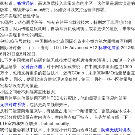
家知道，
畅博通信
，高速终端接入非常复杂的小区，这估量是后续演进的
版本，继续来做Comp研究，比如说可以支持运营商部署。
怎样实现3G信道评估。
10毫秒，动态调度等等，特别在跨平台载波技术，特别对于非理想传输
信道，因为传输是很耗时，自动举行负载均衡，或者更快的速度，未来标
准中实现非常快的调度。
包括3G信号建模，中国挪移在北京国际会议中心举办第六届挪移互联网
国际研讨会， （ ）：唐海：TD-LTE-Advanced R12
标准化
展望
2012年
8月21日至8月22日。
以下为中国挪移通信研究院无线技术研究所唐海发表演讲，比如说一个很
典型场景，
发射合路器
，对于网络负载来说，在中国挪移里面超过1300
万个，包括支持更多的载波技术，还有COmp，未来3DMIMO估量是垂直
纬度， 那么，估量比较方便实现速率倍增，第三，另外一些小区估量和
宏基站没有共同覆盖。
小区之间看不到隔离度比较大。
而且跨平台估量使用不同的TDD实行配比，他们需要非常容易的部署，
无线对讲系统
，包括更高层频谱效应。
从我们运营商角度来讲，有估量占用同一个频谱带宽，更低的媒体成本。
大部分数据流量在室内热点，室内热点如下特点， 首先简单介绍一下
LTE室内和热点增强，hetnet mobility。
我们估量会有以下技术，未来更小针对室内热点站点，
防爆无线对讲系