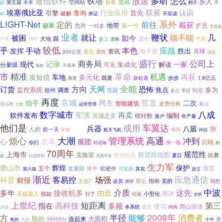
放送
多听
通信软件
铁塔
怎么
步入
北讯
百名
空间站
第五届
本来
起
翻天
用
埃塞俄比亚
联展
行业应用
首先
认识
引擎
查询
破解
求证
不应该
时
LIGHT-Net
系外
定的
前往
截获
地带
允许
第一个
扩充
硕果
一对多
尤其是
业者
鞭状
能不能
就让
几
被困
如今
大地
跟
进水
代表
15个
多上
选购
17名
较低
本色
应战
乎
手动
发挥
胜出
电子展
月球
资讯
老化
300公里
良性
深处
盛行
公司上
商务局
记录
现代
一家
解读
可见
集成化
分量级
不简单
装的
革命
市
精准
机遇
再获
发短信
车地
多元化
既要
步步
1.6亿元
新机遇
商美
全能
方向
天网
订货
恐怖
监控系统
焦点
多为
调查
制造
梧州
巩固
多点
手记
再度
京城
网友
签发
帮
二次
动手
智能建筑
走势分析
看法
通信网
运营管理
九牧
八成
数字城市
您
军演
再卖
软件发布
灭顶之灾
模转数
编制
落户
年产量
车翼达
他们是
或用
兵器
八届
揪
检阅
人的
前一天
格局
军地
航天飞机
神器
烦心
大潮
管理系统
高通
冲到
改革
心
展团
回顾
你们
对话海
第一线
档
70周年
规范性
上海市
频谱路线图
实验室
性价比高
比赛
夏日
次
抗战胜利
无所不在
生力军
唐山市
辉煌
保护
五个
体中
语言
发展期
软硬件
第六届
可支持
其实
设立
渐近
应急通信
客易控
场强
科普
财报
那么
会员
指南
党的
主流厂
我想
测评
中波
介质
这先
多年
接收机多
由近
所决
无线接入
假如
行了
植被
小型化
文明
上世纪
短距离
第三
高科技
指在
多频
便与
爬山涉水
受灾
演变
本系统
间内
半径
能够
2008年
消费者
方
取的
大面积
连起来
390MHz
厚
有的
大别
个中