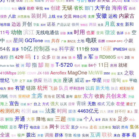
误差
福建省
重要性
彰显
无锡
大平台
海南省
创建
省长
部门
确保
勘察
审批
曲靖
新领域
专注
警务
装财局
安徽
内蒙古
运检
八款
交流
上线
网络公司
支撑
强势
示范基地
空港
月底
开创
边远
诺基
新和
两级
发生
地市级
徐州
产品认证
字集
全员
智能芯
应对
滨江
动物
时用
微波
空
11号
无线电通信
也要
变局
告诉
多条
议题
美俄
星间
电联
中
GQTone
小觑
共存
土地
薪酬
详情
乱买
广佛
新纪元
CONSIP-SPC
控制器
16家
10亿
科学家
54名
111份
居多
53张
IPMESH
磁场
中企
猎
军
吗
众多
RD980S
挡
42年
在行
【
2倍
】
巨
隧
涉
所有
功
单
并
根号
啊
缷
T-5720
却
11日
指
期
就绪
被
形
84个
洲
所用
电科
职能
Push-to-Talk
MagOne
之歌
McWill
Aeroflex
410Mbps
20年
JX-188
CDMR
3550
蓝天
首站
座谈
威诺
华星
缅甸
世纪
供应
熟谙
执法
平稳
飞奔
同盟
之下
最早
高新
捷中
杭州
有望
链路
队员
新天地
飞扬
以后
呼和浩特
旅店
精彩纷呈
动力
重特
主席
东方
共创未来
收购
区域
消耗
里程碑
华炜
青海省
鑫软
新年
升级
宣告
青睐
强大
无数
冗余
在使
海上
台上
方式
以其
日常
模式
通过了
信威
除了
检测机构
法案
检测
时间
4463亿元
媒体
显
好不行
以在
四大
调整
幕上
审稿
三超
开通
个人
足步
大事
降地
示
解除
传输
疯狂
四次
配备
正确
牵手
峰会
举行
网卡
比安
集体
物联
走在
是否
电信业
至少
知识
类有
三条
注意事项
年开始
联袂
互调
着
全速
拨出
调频
群体
赛事
噪声
导致
检修
来自
并要
实例
零件