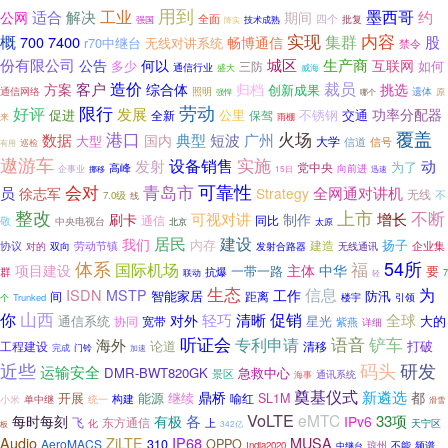
用到
工业
适合
墨西哥
解决
约
公网
期间
全面
四个
强国
批复
降实
技术成熟
实现
内容
概
集群
7400
畅博通信
股
700
r70中继台
无线对讲系统
禁令
份有限公司
城区
生产商
公告
何以
互联网
多少
如何
三防
通信行业
盛大
威海
裁员
造价
客户
归档
方案
综合体
挑选
创新成果
通信网络
照明
遗体
原
强悍
哪个
劳动
限行
好评
发展
功率分配器
促进
公里
不锈钢
交通
全新
保驾
来
雨棚
火场
覆盖
港口
数据
典型
短波
广州
国内
大型
大学
信道
信号
巡检
有用
遨游车
实施
设备销售
动
发射
党中央
为了
高峰
向前进
企事业
15日
挪移
迅速
可靠性
会对
青岛市
员
全网通对讲机
徐志军
Strategy
无线
不
7.0级
线
上市
整改
不断
增长
可视对讲
刷卡
制作
通信
同比
敬
中央电视台
太原
北京
建设
居民
我们
内存
扬子
建造
企业集
协议
劳动节镇
无线通讯
对的
双向
发射合路器
54所
体系
福
国际机场
项目建设
主体
中华
一带一路
要
群
抗爆
7
联动
轻
生态
信息
为
ISDN
MSTP
工作
智能家居
防汛
间
距离
个
Trunked
楼宇
引领
你
山西
轻巧
促销
对外
清晰
全球
通信系统
星光
大的
协同
宽带
紫燕
详细
语音
听证会
铲车
专利申请
海外
论道
打破
工程建设
清移
门铃
完成
加速
近些
研发
码头
运输安全
DMR-BWT820GK
急救中心
景区
通讯系统
海事
奠基仪式
新遴选
鼎桥
都
开展
能源
继续
喻红
SL1M
小米
构建
单中继
统一
滑雪
VoLTE
eMTC
各
33项
每时每刻
有极
IPv6
飞
东方通信
上
天宁区
化
342亿
板
Audio
IP68
MUSA
ZiLTE
AeroMACS
310
OPPO
频谱
India2020
中继台
琼州
不能