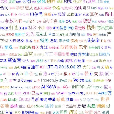
组呼
关闭
探究
须知
行政村
试验
什么区
设置
规划
场景
束缚
搞混
生时
合同
加密
进入
拖延
价格
讲时
盘点
使用技巧
手中
容易
损坏
社会经济
验机
含义
电信号
真伪
路上
接近
什么样
推断
流程
地方
机上
比起
保养
机前
准有
写频
参数
祝贺
咋样
自行车赛
动车
结合
红海
巴蜀
书上
一起
引导
视察
四届
无线技术
拓展
打造
赣州
林区
防汛抗旱
小组
信息中心
新进展
南港
博览会
建成
京津冀
列为
产
石家庄
单位
胡明朗
衡阳市
工程项目
湖南省
最佳
伙伴
实战
道路
推进省
特将
莱芜率
学研
总监
轨交
集成
李天碧
实地
运
今日
扩建
路网
浙江省
巴州
九江
取得实效
情况
民航局
行
投入
伪黑马
智能电网
智慧消防
电务
亟需
军工
牢固耐用
国税局
竞争性
共促
最后一
挪移基站
全过程
交流会
河曲
新篇章
威视
白马湖
级大
增加
混合
写就
要对
蜂窝
生存
以上
入网
育成
新规
2015.06.27
交通车
LTE-R
大门
确
9颗
6个
总机
韦
又
2015年
当好
启航
尼
若
能
且
去
接
必
挪
极
质
内
性
☆
也
信
收
现
好
呼
机
拉
端
设
组
拿
贵
执
什
Voice
Pigeon.ly
车
Canopy
Eric
SVAC
ISatHub
中印
竟
画
隙
头
存
7项
假
ALK838
4G--
INFOPLAY
weme
pl360
TD350
Advanced
本
MIMO
N0.1
已
4289万
UHFVHF
IC-F16
VoWiFi
26日
点
VoWi-Fi
3只
转
反抗
热
承
公用
Q603
世界
号新
珍藏
香港
菜鸟
来袭
Master
你我
到了
祝您
TD360
零点
各地
途聆
新增
共建
调解
浙
热情
十大品牌
照片
担负
晋级
250小时
首支
调试
祝辞
江
周界
演进
累坠
投资规模
诰日
波兰
条记
常见
英雄
重点