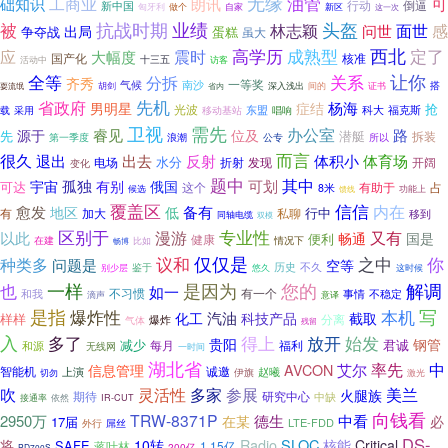
无缘
油管
可
工商业
础知识
朗讯
倒逼
新中国
行动
自家
新区
匈牙利
做个
这一次
抗战时期
头盔
业绩
被
林志颖
面世
感
问世
出局
蛋糕
争夺战
虽大
高学历
西北
成熟型
定了
应
震时
大幅度
国产化
核准
十三五
活动中
访客
关系
让你
全等
分拆
齐秀
南沙
一等奖
气候
搭
胡剑
耍流氓
省内
深入浅出
间的
证书
省政府
先机
杨海
男明星
症结
抢
光波
载
移动基站
东盟
唱响
科大
福克斯
采用
需先
卫视
办公室
睿见
路
源于
位及
先
潜艇
拆装
第一季度
浪潮
公专
所以
而言
很久
反射
体育场
退出
出去
体积小
水分
电场
折射
发现
开阔
变化
题中
其中
孤独
可划
宇宙
有别
俄国
可达
这个
有助于
占
8米
候选
功能上
馈线
信信
覆盖区
内在
备有
愈发
地区
低
行中
有
私聊
加大
移到
同轴电缆
双模
区别于
专业性
又有
以此
漫游
畅通
国是
便利
健康
在建
情况下
畅博
比如
仅仅是
之中
你
种类多
议和
问题是
空等
历史
不久
鉴于
别少层
悠久
这时候
一样
也
是因为
您的
解调
如一
不习惯
有一个
和我
事情
不稳定
滴声
意译
是指
本机
写
爆炸性
汽油
化工
科技产品
截取
样样
分离
气体
爆炸
残留
入
得上
多了
放开
始发
贵阳
钢管
减少
君诚
每月
福利
和源
无线网
一时间
湖北省
中
艾尔
率先
信息管理
AVCON
智能机
上演
诚邀
赵曦
伊旗
切勿
激光
吹
多家
参展
灵活性
美兰
火腿族
期待
研究中心
中缺
接通率
依然
IR-CUT
向钱看
TRW-8371P
2950万
德生
中看
在某
必
17届
LTE-FDD
外行
屌丝
DS-
Radio
SLOC
将
10转
核能
Critical
SAFE
蒋叶林
1.15亿
200亿
PD700S