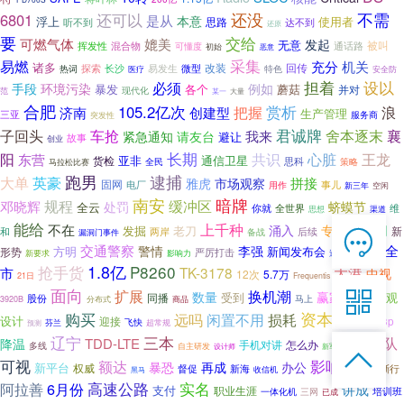
还没
不需
6801
还可以
是从
本意
浮上
使用者
思路
听不到
达不到
还原
要
交给
媲美
可燃气体
发起
无意
被叫
挥发性
混合物
通话路
可懂度
初始
恶意
易燃
采集
充分
机关
诸多
改装
回传
探索
微型
热词
长沙
易发生
特色
医疗
安全防
担着
设以
必须
手段
环境污染
例如
暴发
各个
蘑菇
并对
范
现代化
某一
大量
合肥
赏析
105.2亿次
创建型
把握
浪
济南
生产管理
三亚
服务商
突发性
君诚牌
舍本逐末
子回头
车抢
襄
我来
紧急通知
请友台
避让
故事
创业
长期
阳
共识
心脏
王龙
东营
通信卫星
亚非
货检
思科
策略
马拉松比赛
全民
跑男
逮捕
大单
英豪
市场观察
拼接
雅虎
固网
电厂
事儿
用作
新三年
空闲
南安
暗牌
规程
缓冲区
邓晓辉
处罚
蛴蟆节
全云
你就
全世界
维
思想
渠道
能给
上千种
不在
专场
涌入
监测网
发掘
老刀
和

新
两岸
备战
后续
漏洞门事件
在线客服
交通警察
全
警情
李强
新闻发布会
方明
形势
严厉打击
新要求
影响力
巡店
巨龙
多天

1.8亿
P8260
抢手货
大港
市
TK-3178
7*12 QQ在线，服务咨询
中视
12次
5.7万
21日
Frequentis
面向

换机潮
扩展
数量
赢家
英国
外观
同播
受到
股份
马上
分布式
3920B
商品
资本
购买
闲置不用
远吗
损耗
设计
Dh16
迎接
服务热线
TB3p
飞快
芬兰
超常规
预测
辽宁
三本

军队
TDD-LTE
降温
风口
怎么办
手机对讲
多线
自主研发
新军
设计师

恭候聆听，023-86382199手机直接点击
可视
影响
额达
办公
暴恐
再成
新平台
权威
组团
拨打
督促
新海
却渐行
黑马
收信机
实名
6月份
高速公路
阿拉善
讲成
支付
职业生涯
培训班
一体化机
三网
已成