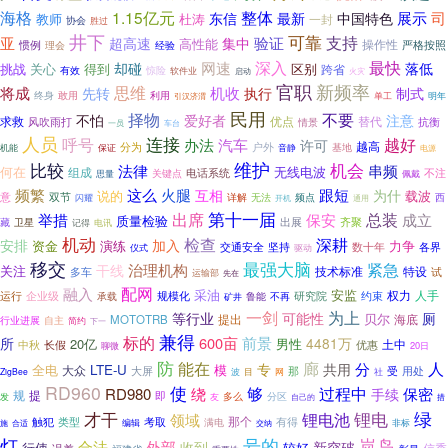
海格
1.15亿元
整体
东信
展示
司
最新
中国特色
教师
杜涛
一封
协会
胜过
井下
可靠
支持
验证
亚
超高速
集中
高性能
操作性
惯例
理会
严格按照
经验
深入
网速
最快
却碰
落低
挑战
关心
得到
区别
跨省
有效
惊险
软件业
启动
火灾
官职
新频率
思维
将成
机收
先转
执行
制式
终身
敢用
利用
单工
引汉济渭
明年
民用
择物
不要
注意
不怕
爱好者
求救
优点
替代
抗衡
风吹雨打
情景
车台
一员
人员
连接
呼号
越好
办法
汽车
许可
越高
户外
分为
基地
机能
保证
音静
电源
维护
比较
机会
法律
串频
何在
无线电波
组成
不注
电话系统
关键点
思量
佩戴
火腿
频繁
这么
跟短
互相
为什
说的
载波
意
双节
频点
闪耀
详解
无法
西
通用
开机
第十一届
出席
保安
总装
成立
举措
质量检验
齐聚
出展
藏
卫星
电讯
记得
机动
深耕
检查
安排
加入
资金
力争
演练
坚持
数十年
交通安全
各界
仪式
驱动
移交
最强大脑
紧急
治理机构
干线
关注
多车
技术标准
特设
试
运输部
先在
融入
配网
安监
采油
人手
运行
企业级
研究院
权力
承载
规模化
鲁能
约束
不再
矿井
为上
一剑
等行业
可能性
厕
贝尔
提出
海底
MOTOTRB
自主
行业进展
简约
下一
兼得
标的
前景
600亩
所
4481万
20亿
男性
土中
中秋
长假
优惠
聊微
20日
防
能在
廊
人
分
专
共用
全电
LTE-U
模
大众
大屏
那
受
用处
ZigBee
波
目
网
社
RD960
使
够
绕
过程中
保密
RD980
手续
规
提
即
分区
友
多么
发
自己的
措
才干
锂电
绿
锂电池
领域
那个
触犯
考取
类型
有得
编辑
满电
交纳
非标
施
合适
号的
灯
岚岛
外部
合法
收到
新突破
行使
较好
信委