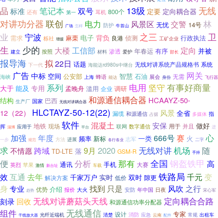
无线
品
笔记本
13级
标准
双号
定要
定向耦合器
800个
还有
耳机
第一
对讲功分器
联创
电力
林
风景区
交警
无忧
14号
防护
广场
牛首山
怎样
卫
业
之三
宁波
电子
背负
需求
麻栗
侦测
行政执法
栎社
良港
工矿企业
增援
生
少的
大楼
工信部
定向
并被
有序
渗透
年春运
按照
建立
爱护
材料
部长
报导海
拟
22日
话题
无线对讲系统产品规格书
系统
下一代
海能达rd980s中继台
广告
网关
中标
空间
智慧
公安部
石油
无需
海峡
蜂语
展会
上海
能达
身份
飞行器
系列
电用
有事好商量
坚守
大于
能及
专用
滥用
调研
孟晚舟
企业
和源通信耦合器
HCAAYZ-50-
结构
巴西
国家
生产厂
无线对讲耦合器
HLCTAYZ-50-12(22)
风景
12（22）
全省
漏缆
指
和源通信
占据
多媒体
软件
混凝土
安保
做好
地铁
现场
用于
并且
挥
联网
数字通信
应用于
进
淄博
平台
心
年度
赛
加强
666号
一类
火
频率
新标
志军
方法
进展
一步
规范
二字
各行各业
求
无线对讲
机场
9月
2020
随
跨域
不情愿
TD-LTE
落
GSM-R
手持
全国
那有
钢盔铁甲
便
分析
高
通讯
手机
大赛
英烈
苹果
车载
激情
新台址
铁路局
去年
变
效
互通
千元
千家万户
实时
双时
隙更
解决方案
低价
身
只是
风吹
专业
找到
之行
介绍
优势
安防
年中国
日夜
报价
大火
宋心军
趋势
定向耦合合路
无线对讲蘑菇头天线
刻录
回收
和源通信功率分配器
组件
无线通信
专家
设计
消防
光纤近端机
清楚
应急
云南
常规
出租车
干线放大器
配件