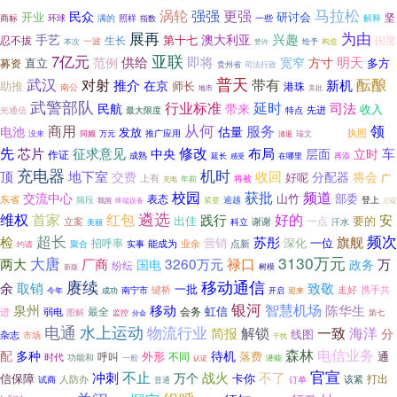
马拉松
涡轮
强强
更强
民众
研讨会
开业
坚
商标
环球
满的
照样
指数
一些
解释
展再
为由
兴趣
手艺
第十七
澳大利亚
忍不拔
生长
国度
一波
本次
赞许
给予
构造
亚联
7亿元
即将
明天
供给
范例
宽窄
方寸
直立
多方
募资
贵州省
司法行政
武汉
普天
对射
酝酿
带有
推介
新机
在京
师长
助推
港珠
南公
地市
美批
武警部队
行业标准
延时
民航
司法
带来
收入
先进
光通信
最大限度
特点
从何
服务
领
商用
代行
电池
估量
发放
推广应用
执照
没来
同频
万元
瑞文
清退
先
修改
布局
芯片
征求意见
车
中央
层面
立时
作证
成熟
延长
再添
在哪里
感受
充电器
机时
顶
地下室
收回
分配器
交费
将会
好呢
上有
广
将被
年前
充电
校园
获批
频道
交流中心
山竹
部委
表态
东省
登上
频段
逾越
终端设备
紧要
我国
启碇
遴选
维权
首家
红包
好的
安
践行
出佳
一点
要的
立案
谢谢
美丽
科立
汗水
超长
频次
检
苏彤
旗舰
深化
一位
招呼率
营销
能成为
业余
实事
点新
约请
聚合
大唐
3130万元
两大
3260万元
禄口
厂商
万
国电
政务
纷纭
树模
新版
赓续
移动通信
余
取销
致敬
一批
键桥
走好
携手共
南宁市
今年
成功
开启
迎来
银河
智慧机场
泉州
移动
陈华生
虹信
最全
会务
进
弱电
图解
监控
第七
分会
电通
水上运动
物流行业
一致
海洋
解锁
简报
分
线图
杂志
市场
干扰
电信业务
森林
多种
配
待机
外形
落费
呼叫
不同
通
时代
功能和
潜能
一般
认证
官宣
冲刺
不止
战火
不了
万个
信保障
卡你
打出
人防办
试商
订单
该紧
普通