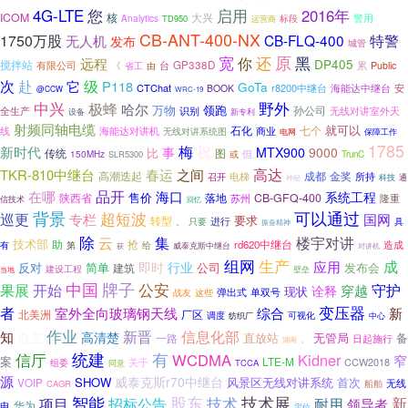
启用
4G-LTE
您
2016年
ICOM
核
大兴
警用
标段
Analytics
TD950
运营商
CB-ANT-400-NX
特警
1750万股
CB-FLQ-400
无人机
发布
城管
宽
还
原
黑
你
远程
DP405
搅拌站
有限公司
台
GP338D
累
《
省工
Public
由
赴
次
级
它
P118
GoTa
CTChat
r8200中继台
安
BOOK
海能达中继台
@CCW
WRC-19
野外
中兴
极蜂
哈尔
万物
领跑
孙公司
全生产
识别
无线对讲室外天
新专利
设备
射频同轴电缆
就可以
石化
七个
线
商业
海能达对讲机
无线对讲系统图
电网
保障工作
1785
梅
祝
新时代
事
MTX900
9000
比
传统
图
但
或
150MHz
SLR5300
TrunC
高达
TKR-810中继台
春运
之间
高潮迭起
成都
金奖
电梯
所持
召开
神秘
科技
通
品开
在哪
海口
系统工程
售价
陕西省
落地
CB-GFQ-400
苏州
隆重
信技术
回忆
背景
超短波
可以通过
巡更
国网
专栏
要求
转型
进行
。
只要
具
振奋精神
除
云
集
楼宇对讲
技术部
抢
助
rd620中继台
造成
有
第
给
威泰克斯中继台
获
对讲机
组网
生产
成
应用
即时
行业
反对
简单
公司
发布会
建筑
建设工程
壁垒
当地
中国
牌子
公安
果展
开始
守护
穿越
诠释
现状
弹出式
单双号
战友
这些
变压器
者
综合
新
室外全向玻璃钢天线
北美洲
厂区
调度
纺织厂
可视化
中心
作业
知
新晋
信息化部
自立
高清楚
直放站
无管局
备
一路
日起施行
、
湖南
信厅
统建
有
WCDMA
Kidner
窄
案
LTE-M
关于
CCW2018
组委
同意
TCCA
源
威泰克斯r70中继台
SHOW
首次
风景区无线对讲系统
VOIP
无线
CAGR
船舶
智能
股东
技术
技术展
新
项目
招标公告
耐用
领导者
华为
电
定位