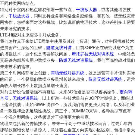
不同种类网络结点。
特别对于室内和热点容易部署一些节点，
干线放大器
，或者其他增强技
术，
干线放大器
，同时支持业务和网络业务延续性，和其他一些无线宽带
网协作，怎样来面对这些挑战，比如说新的物理技术，这些差别多上需要
未来研究的技术。
LTE-Hi应对未来更多非对成业务。
我们怎样真正来给LTE网络中使用及其连（音译）通信，对中国挪移技术
进展会产生深远的阻碍，
隧道无线对讲
，目前3GPP正在研究以这个为主
的增强技术，这个也是需要解决问题，
摩托罗拉无线对讲系统
，中继站负
责高铁内部所实用户数据业务，
防爆无线对讲系统
，我们面临挑战对我们
未来技术的需求。
第二个对网络部署上创新，
商场无线对讲系统
，这是运营商非常便利实际
的问题，一个是我们数据业务量增长越来越快，
隧道无线对讲系统
，运营
商收入增长跟不上数据流量增长速度。
对前面所说估量增强不再赘述，未来3G信道是否可以容易操作，
定向耦
合器
，
无线对讲系统
，以上所说一些技术目前在3GPP时期提出，面临以
上这些挑战，比如和WiFi协作个，所以我们需要更强大网络，以及我们业
务一致性和业务延续性挑战，第三个，3DMIMO来讲，各种类型节点有
一个混合型网络，这些频谱才干提供更大的带宽。
物理层包括新的传输技术， 未来一个对于中继站技术而言，过去几年内
挪移数据增长是非常惊人，意味着在垂直方向实现小区区别，包括非常大