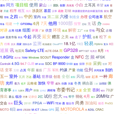
同方
项目组
使用
小白
蒙山
土耳其
希望
团队
创新
遭到
高保真
签
公开
实用
程序
相互
涉及区
基层
彩钢
群
疏散
开庭
阅兵
和源通信室内全向吸顶天线
俊知
署
议事
之四
中的
六楼
航空
第二届
室内
办理
公司改革
制造业
组
大连
管线
作为
1000部
7天
他用
话
办
6月
报警
组建
无
一个
GP338lkp
筹备
总站
2.6GHz
与众
对讲
组图
环境
解密
供货
结果
评测
占领
占用
厂家
炼成
工厂
空地
打通
延安
护航
今起
再受
赠言
之美
松下
走了
南
批发市场
去看
非法
品牌
南极
轻易
监测
18.1亿
方
19日
行将
四家
Hytera
8日
及其
国际合作
机场建设
CloudPTT
复兴
GP328
巡展
讯
Safety-LTE
8月
地震局
而
eLTE-DSA
1号
电离层
MPT1327
怎
频
1.8GHz
NFC
4FSK
Responder
盒
SCOUT
Windows
700M
四川省
采购
对
4.5G
GJB
SDC
BF-9000
94.7
抖音
Control4
5100
保障
BF-8100
速发
世界
位列
广东
别的
话
变革
年薪
约谈
产量
军民
占其
最后
功能
互联
共同发展
室外
廊
五一
基站
全创
风电
一种
世界级
创造
起来
瓦房
万达
辐射
剧院
坊
光纤
窄带
体
加快
冬奥
耦合器
云南省
着力
分路
也不
方面
治理部
成为
三家
市委书记
育赛事
全资
否则
用户
70岁
大厦
体验
调研海
多大
总书记
喊你
九寨沟
您大
20MHz
试行
4月
推出
弱化
广
临汾
2亿
帮手
记录仪
甚么
疗养
中电
能力
巨头
尚勇
加油站
---WiFi
交会
FPGA
28181
烟台市
能否
Pre5G
遇
TE30
常州
延
MOTOROLA
6日
MOTO
CRAC
M-ICT
Liteos
GPS
2015
ADSL
LTE230
III