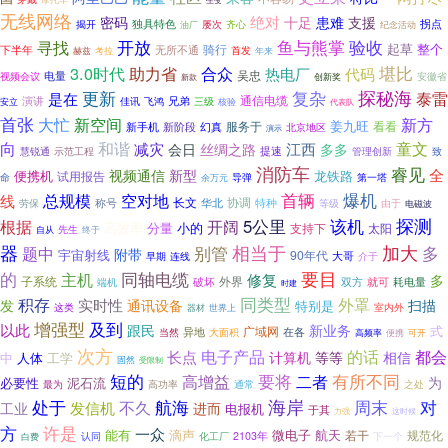
无线网络
绝对
患难
支援
密码
十足
独具特色
揭开
屡次
拐点
齐心
油厂
纪念活动
验收
开放
鱼与熊掌
寻找
起草
整个
骑行
下半年
无所不通
首发
年来
赫兹
考拉
堪比
3.0时代
助力省
合众
代码
热电厂
电量
吴忠
视频会议
安徽省
新款
创新奖
探秘海
更新
复杂
泰雷
是在
通信电缆
演讲
兄弟
佳讯
飞鸿
三级
核验
安立
代表队
首张
大忙
新方
新空间
姜九旺
看看
新手机
新阶段
服务于
幻真
北京地区
演示
向
童文
和谐
江西
减灾
会日
丝绸之路
多多
提速
示范工程
管理创新
慧锐通
致
消防车
睿见
全
视频通信
新型
便携机
龙铁路
试用报告
命
导弹
第一塔
余万元
爆机
首辆
总规模
空对地
线
称号
长文
协调
特种
华北
等级
劳保
由于
电磁波
该机
探测
开阔
5公里
根据
高效率
分量
小的
支持下
太阳
自从
先生
终于
相当于
器
别管
加大
题中
多
附带
宇宙射线
90年代
大哥
早期
连线
介于
同轴电缆
要目
的
主机
修复
多
子系统
外界
双方
破坏
就可
耗电量
端机
时建
同类型
积存
外罩
实时性
通讯设备
发
扫描
特别是
这类
器材
室内外
世界上
增强型
及到
以此
跟民
新业务
广域网
式
异地
大面积
在各
当然
高频率
便携
可开
次方
电子产品
都会
长点
的话
计算机
等等
相信
人体
工学
中
固然
受限制
短的
要将
有所不同
高增益
二者
为
必要性
泥石流
最为
高功率
通常
之处
处于
航海
海岸
周末
对
不久
发信机
工业
进而
电报机
于其
力强
这时候
方
许是
一众
能有
滴声
微电子
航天
若干
规范化
化工厂
2103年
下一个
认同
白费