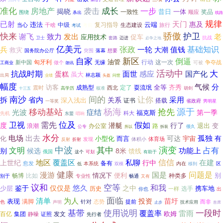
成长
准化
房地产
袭击
一步
揭晓
昔日
一体
一致性
奖品
围绕
顺应
杀出
线路
规律
天门
已射
惠及
云端
违法
复习指导
中级
生态建设
当心
干啥
旅行
考前
考试
快来
骄傲
护卫
致力
发出
谢飞
老
应用技术
促车
抗战
卫士
套路
迈进
必争之地
亿美元
张政
基础知识
一轮
兵
值钱
大潮
救灾
国务院办公厅
突围
落幕
想要
自家
新区
倒逼
油管
匈牙利
行动
这一次
新中国
做个
无缘
争夺战
可被
工商业
朗讯
活动中
大
抗战时期
面世
蛋糕
感应
国产化
虽大
林志颖
出局
业绩
头盔
问世
幅度
气候
分
访客
全等
齐秀
成熟型
定了
耍流氓
震时
西北
十三五
高学历
核准
胡剑
南沙
间的
让你
拆
省内
采用
关系
深入浅出
证书
搭载
省政府
一等奖
男明星
移动基站
杨海
源于
抢先
光波
症结
第一季
福克斯
科大
先机
东盟
唱响
位及
需先
卫视
假如
度
潜艇
行了
退出
变
浪潮
办公室
路
公专
拆装
很久
所以
水分
电场
出去
孤独
可达
有
化
小型化
而言
宇宙
发现
体积小
体育场
反射
折射
中波
其中
演变
文明
占有
8米
功能上
别
候选
馈线
俄国
这个
有助于
可划
覆盖区
信信
地区
私聊
在建
上世纪
行中
备有
愈发
本系统
内在
区
低
双模
移到
健康
问题是
漫游
国是
情况下
别
比如
便利
种类多
畅博
专业性
别于
畅通
又有
议和
空等
和我
悠久
鉴于
仅仅是
之中
少层
携车地
选手
历史
你也
一样
出
面临
清单
为人
投资
苗圩
表现
满脚
针对
提前
态势
而非
色
声明
止步
技术应用
首席
使用说明
一段时
基带
覆盖率
雷雨
集团
发文
欧姆
百亿
静噪
证照
先行者