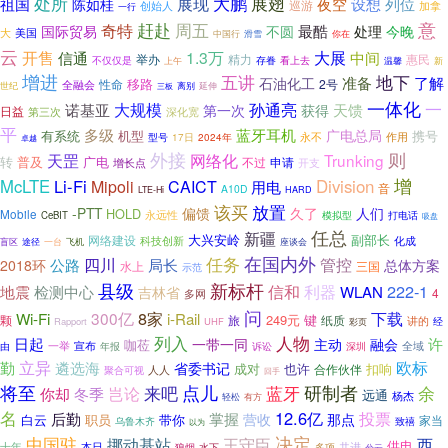
处所
展现
大鹏
展翅
祖国
列位
夜空
设想
陈如桂
巡游
创始人
加拿
一行
意
周五
奇特
赶赴
最酷
国际贸易
不圆
处理
今晚
美国
大
中国行
滑雪
你在
云
开售
大展
信通
1.3万
中间
举办
精力
惠民
不仅仅是
看上去
上午
存眷
温馨
新
增进
五讲
地下
准备
了解
石油化工
移路
性命
2号
全融会
离别
世纪
三板
延伸
一体化
一
大规模
孙通亮
天馈
诺基亚
第一次
获得
日益
第三次
深化宽
平
多级
蓝牙耳机
广电总局
有系统
机型
携号
永不
作用
型号
17日
2024年
卓越
外接
则
天罡
网络化
Trunking
转
普及
广电
不过
申请
开支
增长点
增
McLTE
Li-Fi
Division
Mipoli
CAICT
用电
音
A10D
LTE-Hi
HARD
放置
该买
-PTT
偏馈
久了
人们
HOLD
Mobile
永远性
模拟型
CeBIT
打电话
吸盘
任总
新疆
大兴安岭
副部长
网络建设
科技创新
化成
一台
盲区
途径
飞机
座谈会
在国内外
四川
任务
管控
公路
局长
2018环
总体方案
水上
三国
示范
县级
新标杆
信和
222-1
利器
地震
检测中心
WLAN
吉林省
4
多网
问
8家
300亿
下载
Wi-Fi
i-Rail
249元
键
颗
旅
纸质
讲的
经
Rapport
UHF
彩页
列入
人物
许
日起
主动
一带一同
融会
咖莅
宣布
全域
由
一举
深圳
年报
诉讼
立异
勤
遴选海
欧标
省委书记
成对
也许
扣响
人人
合作伙伴
聚合可视
回手
研制者
将至
来吧
点儿
岂论
蓝牙
余
你却
冬季
远通
杨杰
轻松
有方
名
12.6亿
后勤
投票
掌握
营收
那点
白云
职员
带你
家当
乌鲁木齐
致禧
以为
决定
中国驻
挪动基站
王守臣
西
供电
本日
共进
十年
水下
多项
狼烟
兮云