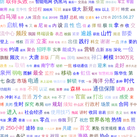
取得实效
防
伪黑马
智能电网
亟需
军工
牢固
河曲
交流会
挪移基站
巴州
最后一
新规
要对
全过程
级大
写就
竞争性
以上
蜂窝
耐用
国税局
共促
增加
新篇章
威视
白马湖
当好
混合
2015.06.27
总机
9颗
生存
交通车
LTE-R
入网
育成
2015年
6个
启航
也
设
拿
特
且
性
交
尼
极
内
挪
组
收
我
信
作
又
能
确
大门
韦
必
拉
逾越
频段
山竹
部委
流中心
终端设备
表态
紧要
频道
我国
校园
获批
立案
首家
践行
谢谢
出佳
登上
科立
要的
一点
维权
汗水
遴选
启碇
美丽
红包
一位
约请
营销
招呼率
聚合
能成为
实事
点新
安检
深化
苏彤
超长
业余
大唐
禄口
树模
频次
厂商
3130万元
旗舰
新版
国电
两大
3260万元
纷纭
取销
走好
南宁市
迎来
一批
政务
移动通信
开启
键桥
今年
赓续
致敬
携手共进
万余
泉州
最全
移动
虹信
弱电
第
监控
图解
陈华生
智慧机场
会务
银河
分会
电通
分配
海洋
时代
七
杂志
市场
解锁
多种
物流行业
干扰
水上运动
一致
不同
森林
通信保障
试商
认证
功能和
人防
外形
待机
一般
落费
潜能
电信业务
官宣
普通
打出
万个
感受
冲刺
不了
束
办
战火
试验
不止
订单
卡你
设置
该紧
规划
行政村
合同
生时
须知
探究
场景
布局
缚
关闭
手中
组呼
什么区
搞混
进入
使用技巧
社会经济
收回
讲时
容易
损坏
含义
拖延
准有
加密
价格
验机
盘点
到了
世界各地
零点
热情
来袭
照
祝您
你我
香港
担负
号新
菜鸟
好的
珍藏
首支
250小时
途聆
共建
片
成功
累坠
投资规模
重点
晋级
十大品牌
新增
调解
海格
协会
条记
祝辞
教师
英雄
演进
常见
1.15亿元
周界
波兰
胜过
调试
诰日
杜