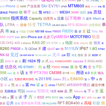
公布会
贯彻
4月份
800MHz
Skr
MTM800
EV751
Phone
产业发展
近
6499
推动
泄
Smart
2018
DPMR
车辆
质疑
物
将于
预
MESH
油田
350M
P6600i
会议
APEC
eLTE
没电
露电缆
指挥系统
以下简称
E8608
Capacity
流量
治理局
为
iMesh
提升
很
须
单
队
转变
TETRA
LiTRA
---
摄像
RFS-BDA400
治理系统
CB-ANT-400-N
兵
将
让
R8200
合
某
M3188
P8600
拨
Tony
1日起
C1200
效益
760
M3688
自
CytiMESH
轨道
MOTOTRBO
960
走进
iPhone
3GPP
2014
质押
F101
KAS-20
地面
颁发
CB-OHQ-400
处
VS-5700
图像
大
传输系统
再
E-BDA400
通
8260
建
IP67
5111UV
quot
1.8G
P8608
习
QChat
不
快
EP821
聊
WiFi
见过
北斗
软
NX-32
接收
器
从
8228
对
河北
CB-ANT-400-W
CB-GDJ-400
法网
油气
刷
传
后
1624
式
E-SGQ-400D
缺
2016
着
拥
K4A8G045WC
享
融合
无线对讲机
信息化
经
是
全
FD-
向
值
构
VS-5700H
宅
微
》
P6600
型
认
PD980
该
用语
998
半
CM388
PTX700
4.0
3118
长庆
互
镜头
这
只
350
KiNet
2019年
E8600i
中
小区
到
无限距离对讲机
与
用
真正
230MHz
迎
冰
及
携
富
诺
slr5300中继台
凭
伍
FMRC
至
建伍中继
看
Phil
掀
记
省
GP300
最
正
来
智能化
返
可以
下
更
众
台
无线电台
12月
8268
Teltronic
啦
002583.SZ
爱
子
方
App
冀
谈
IEEE
1.4G
8000
消
元
均
IPTV
100Gb
州市
首个
改
DSL
终端
国产
高端
施
公共
RFT-BDA400
积极
室外全向天线
防员
变成
CB-HLQ-400
和