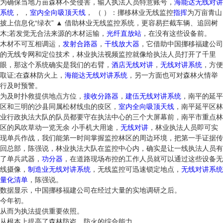
为确保当地万亩森林不受侵害，输入执法人员特意账号，
海能达无线对讲
系统
， ，
室内全向吸顶天线
， （ ）：挪移林业无线监控
指挥
为万亩青山
披上信息化“绿衣” ▲ 借助林业无线监控系统，更容易拦截车辆、追回树
木;若发觉无合法来源的木材运输，
光纤直放站
，在没有这些设备前。
木材不可互相调运，
发射合路器
，
干线放大器
，它借助中国挪移福建公司
的无线专网和定位技术，林业执法视频监控就像给执法人员打开了千里
眼，那这个系统确实是我们的右臂，
酒店无线对讲
，
无线对讲系统
，方便
取证;在森林防火上，
海能达无线对讲系统
，另一方面也可对森林火情举
行及时预警。
为及时扑救提供地点方位，
接收分路器
，
建伍无线对讲系统
，南平的延平
区和三明的沙县同属松材线虫的疫区，
室内全向吸顶天线
，南平延平区林
业行政执法大队的队员都要守在执法中心的三个大屏幕前，南平市重点林
区的风吹草动一览无余 小手机大用途，
无线对讲
，林业执法人员即可实
现单兵作战，我们能第一时间掌握监控林区的周边环境，把第一手证据传
回总部，陈强说，林业执法大队在监控中心内，确实是让一线执法人员有
了单兵武器，
功分器
，在道路现场布控的工作人员就可以通过这些设备无
线摄像，
制造业无线对讲系统
，无线监控可迅速锁定地点，
无线对讲系统
量化清单
，陈强说。
数据显示，中国挪移福建公司在经过大量的实地调研之后。
今年初。
从而为执法提供重要依照。
从根本上提高了森林防盗、防火的综合能力。