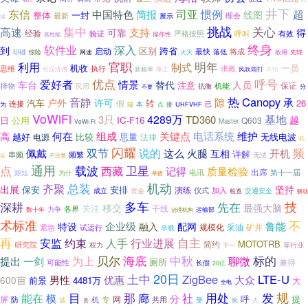
井下
司亚
惯例
东信
超
中国特色
简报
线图
整体
一封
最新
理会
展示
涛
挑战
关心
集中
高速
支持
得
可靠
经验
验证
严格按照
呼叫
有效
操作性
高性能
终身
软件业
深入
到
区别
跨省
启动
最快
将成
落低
却碰
网速
惊险
火灾
敢用
先转
官职
明年
利用
制式
机收
一员
求救
思维
执行
新频率
单工
不怕
引汉济渭
风吹雨打
优点
呼号
爱好者
情景
车台
替代
人员
注意
保证
机能
择物
民用
抗衡
分
不要
热
Canopy
音静
隙
承
户外
许可
汽车
转
26
连接
假
已
为
本
点
UHFVHF
端
接
VoWiFi
4289万
基地
3只
TD360
越
日
公用
IC-F16
Q603
Master
VoWi-Fi
维护
高
何在
组成
关键点
电话系统
越好
比较
思量
无线电波
法律
电源
机
闪耀
频
说的
双节
这么
佩戴
火腿
开机
互相
详解
串频
频繁
无法
会
不注意
点
通用
载波
卫星
西藏
质量检验
记得
电讯
出席
第十一届
跟短
为什
举措
机动
总装
齐聚
出展
坚持
保安
安排
演练
仪式
加入
交通安全
成立
资金
检查
驱动
技
多车
先在
深耕
移交
最强大脑
关注
干线
各界
力争
数十年
治理机构
运输部
术标准
不
企业级
鲁能
特设
融入
配网
采油
矿井
试运行
规模化
紧急
承载
再
安监
人手
自主
约束
行业进展
MOTOTRB
简约
研究院
权力
下一
等行业
中秋
标的
为上
贝尔
海底
聊微
提出
一剑
厕所
兼得
可能性
长假
20亿
20日
土中
ZigBee
LTE-U
优惠
男性
大众
600亩
前景
4481万
大
全电
规
那
目
用处
发
能在
廊
社
模
分
呼
提
网
屏
防
机
专
共用
人
波
受
贵
执