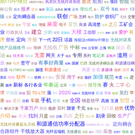
智能
斯r70中继台
首次
船舶
招
风景区无线对讲系统
项目
rd620中继台
华为
双号
技术
13
标公告
弹出式
新品
还有
耳机
股东
定位
标准
800个
耐用
成果展
第一
联创
级
定向耦合器
防护
纺织厂
广场
怎样
无忧
交警
电力
定要
无线对讲功分器
麻栗
背负
工矿企
之三
宁波
高清楚
电子
良港
增援
林业
14号
侦测
需求
栎社
建立
大楼
业
有
少的
爱护
行政执法
工信部
按照
卫生
直放站
渗透
无管局
材料
序
并被
22日
定向
部长
下一代
无线对讲系
话题
海能达rd980s中继台
广告
石
中标
无线电
统产品规格书
能达
海峡
上海
蜂语
公安部
系统
空间
油
无需
滥用
网关
专用
企
笔记本
系列
技术展
大于
孟晚舟
领导者
展会
能及
有事好商量
业
坚守
和源通信耦
国家
巴西
无线对讲耦合器
电用
调研
穿越
结构
风景
全省
和源通信
合器
漏缆
牛首山
多媒体
淄博
风
指挥
HLCTAYZ-50-12(22)
占据
加强
安保
软件
规范
用于
进
地铁
做好
年度
景区
联网
并且
平台
数字通信
方法
年春运
火
赛
心
新标
各行各业
报导海
二字
展
一类
志军
666号
频率
2020
求
英烈
拟
落
苹
不情愿
TD-LTE
机场
无线对讲
手持
9月
跨域
随便
GSM-R
全国
手机
智慧
果
车载
钢盔铁甲
通讯
高效
互通
分析
那有
大赛
去
激情
优势
飞行器
千家万户
千元
趋势
双时
隙更
身份
低价
解决方案
年
变身
专业
介绍
找到
风吹
之行
回收
刻录
生产厂
大火
只是
日夜
宋心军
报价
安防
和源通信功率分配器
定向耦合
无线对讲蘑菇头天线
HCAAYZ-50-12（22）
合路组件
干线放大器
应急
光纤近端机
无线通信
消防
云
现场
清楚
应用于
设计