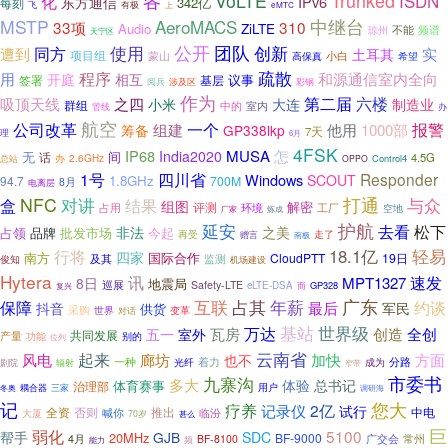
各
Trunked
VoLTE
ISDN
化
IPv6
东方通信
342亿
每刻
飞
有极
上
eMTC
MSTP
AeroMACS
中继台
33项
310
Audio
ZiLTE
频谱
琼州
不能
天宁区
公开
团队
同方
使用
创新
遭到
实
土耳其
项目组
小白
蒙山
希望
高保真
疏散
程序
和源通信室内全向
用
开庭
相互
签署
基层
议事
涉及区
彩钢
阅兵
作为
六楼
吸顶天线
第二届
之四
小米
大连
制造业
群组
中的
室内
管线
办
航空
一个
公司改革
报警
组建
他用
1000部
筹备
GP338lkp
7天
理
6月
4FSK
怎
IP68
MUSA
India2020
无
间
话
4.5G
2.6GHz
总站
办
Control4
OPPO
1号
四川省
Responder
Windows
SCOUT
1.8GHz
94.7
700M
8月
电离层
打通
NFC
与众
对讲
盒
结果
组图
解密
评测
环境
占用
工厂
空地
厂家
炼成
护航
延安
去看
松下
非法
之美
占领
今起
品牌
批发市场
再受
走了
赠言
南极
18.1亿
轻易
行将
四家
南方
国际合作
CloudPTT
19日
监测
俊知
及其
机场建设
Hytera
速发
讯
MPT1327
8日
地震局
巡展
Safety-LTE
eLTE-DSA
而
GP328
复兴
互联
占其
广东
年薪
约谈
保障
抖音
最后
军民
供货
采购
世界
变革
对话
基站
世界级
万达
创造
瓦房
全创
五一
室外
产量
共同发展
功能
别的
位列
云南省
起来
风电
加快
廊坊
方面
也不
一种
着力
分路
光纤
成为
剧院
辐射
窄带
九寨沟
市委书
多大
体验
总书记
体育赛事
治理部
耦合器
三家
用户
调研海
冬奥
记
您大
疗养
记录仪
2亿
试行
全资
否则
推出
中电
喊你
临汾
大厦
70岁
甚么
巨
弱化
5100
帮手
GJB
SDC
20MHz
BF-9000
广交会
常州
4月
BF-8100
频
能力