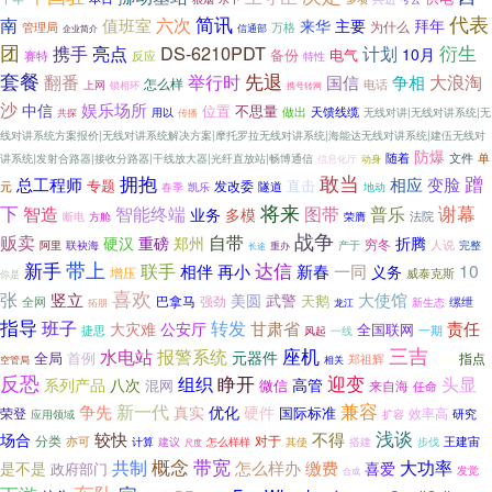
代表
六次
简讯
南
值班室
来华
主要
拜年
管理局
为什么
万格
信通部
企业简介
团
衍生
DS-6210PDT
携手
亮点
计划
10月
备份
电气
反应
赛特
特性
套餐
举行时
先退
大浪淘
翻番
国信
争相
怎么样
电话
上网
锁相环
携号转网
沙
娱乐场所
中信
位置
不思量
做出
用以
天馈线缆
共探
无线对讲|无线对讲系统|无
传播
线对讲系统方案报价|无线对讲系统解决方案|摩托罗拉无线对讲系统|海能达无线对讲系统|建伍无线对
防爆
随着
文件
单
讲系统|发射合路器|接收分路器|干线放大器|光纤直放站|畅博通信
信息化厅
动身
敢当
拥抱
蹭
相应
总工程师
变脸
专题
直击
发改委
元
春季
隧道
地动
凯乐
将来
下
智能终端
普乐
谢幕
智造
图带
业务
多模
法院
断电
方舱
荣膺
战争
贩卖
自带
硬汉
重磅
郑州
折腾
穷冬
人说
产于
完整
阿里
联袂海
长途
重办
新手
带上
达信
联手
10
相伴
再小
新春
一同
义务
增压
威泰克斯
你是
喜欢
张
竖立
美圆
大使馆
武警
天鹅
巴拿马
强劲
全网
缧绁
拓朋
新生态
龙江
指导
班子
转发
甘肃省
责任
大灾难
公安厅
全国联网
一期
捷思
风起
一线
三吉
座机
水电站
报警系统
元器件
全局
首例
郑祖辉
指点
访问
空管局
相关
反恐
迎变
睁开
组织
头显
系列产品
八次
高管
混网
微信
来自海
任命
兼容
新一代
争先
真实
优化
硬件
国际标准
荣登
效率高
研究
应用领域
扩容
浅谈
不得
较快
场合
分类
对于
亦可
计算
建议
怎么样样
步伐
王建宙
其使
搭建
尺度
概念
共制
带宽
大功率
怎么样办
缴费
是不是
喜爱
政府部门
发觉
合成