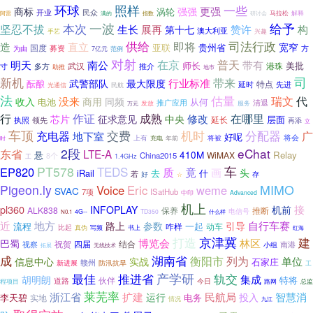
照样
环球
一些
更强
商标
强强
涡轮
开业
民众
指数
研讨会
马拉松
解释
阿雷
满的
本次
一波
给予
坚忍不拔
赞许
生长
展再
构
第十七
澳大利亚
兴趣
手艺
供给
即将
司法行政
造
直立
宽窄
亚联
贵州省
国度
募资
方
为由
7亿元
范例
对射
在京
明天
普天
南公
带有
美批
师长
港珠
寸
多方
武汉
推介
助推
地市
新机
司
带来
最大限度
行业标准
武警部队
酝酿
特点
延时
先进
民航
光通信
法
估量
代
没来
瑞文
收入
商用
同频
电池
从何
推广应用
清退
发放
万元
服务
行
成熟
作证
在哪里
修改
芯片
征求意见
中央
层面
延长
执照
领先
再添
立
车顶
交费
机时
分配器
充电器
广
地下室
好呢
将会
上有
将被
充电
年前
时
2段
eChat
东省
LTE-A
410M
悬
Relay
WiMAX
China2015
8个
1.4GHz
工
PT578
TEDS
车
EP820
质
竟
画
头
iRail
去
什
若
好
存
☆
Pigeon.ly
MIMO
Voice
Eric
weme
SVAC
7项
ISatHub
中印
Advanced
机上
接
pl360
INFOPLAY
机前
ALK838
保养
推断
电信号
4G--
TD350
N0.1
什么样
近
地方
自行车赛
路上
参数
引导
流程
一起
咋样
动车
比起
真伪
写频
书上
红海
京津冀
建
打造
林区
博览会
巴蜀
祝贺
四届
结合
南港
视察
小组
无线技术
拓展
成
湖南省
衡阳市
列为
单位
信息中心
实战
石家庄
赣州
防汛抗旱
新进展
工
产学研
推进省
最佳
轨交
胡明朗
集成
特将
道路
伙伴
今日
路网
程项目
总监
莱芜率
浙江省
民航局
扩建
智慧消
投入
李天碧
运行
电务
实地
情况
九江