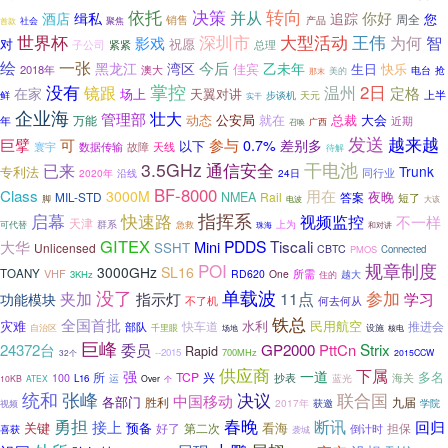
转向
依托
决策
并从
你好
酒店
缉私
追踪
您
周全
销售
社会
聚焦
产品
首款
世界杯
王伟
深圳市
大型活动
为何
智
影戏
对
祝愿
紧紧
总理
子公司
一张
绘
今后
黑龙江
湾区
乙未年
佳宾
生日
快乐
2018年
澳大
电台
抢
美的
那末
没有
掌控
2日
镜跟
温州
定格
在家
场上
天翼对讲
上半
步谈机
天元
鲜
实干
企业海
壮大
管理部
动态
公安局
就在
公众
万能
总裁
大会
年
近期
广西
召唤
发送
越来越
可
参与
巨擘
0.7%
差别多
以下
数据传输
天线
寰宇
故障
待解
3.5GHz
干电池
已来
通信安全
Trunk
专利法
2020年
沿线
同行业
24日
BF-8000
Class
用在
3000M
夜晚
MIL-STD
NMEA
Rail
答案
短了
脚
大该
电波
指挥系
启幕
快速路
视频监控
不一样
天津
群系
急救
上为
可代替
珠海
和对讲
GITEX
PDDS
Tiscali
大华
Mini
SSHT
Unlicensed
CBTC
PMOS
Connected
POI
规章制度
3000GHz
SL16
TOANY
VHF
所需
RD620
One
3KHz
越大
住的
没了
单载波
参加
夹加
11点
指示灯
学习
功能模块
不了机
何去何从
铁总
全国首批
灾难
水利
民用航空
快车道
推进会
部队
自治区
千里眼
场地
设施
核电
巨峰
Strix
24372台
委员
GP2000
PttCn
Rapid
--2015
700MHz
32个
2015CCW
供应商
下属
强
一道
所
TCP
兴
多名
抄表
100
运
蓝光
海关
L16
10KB
ATEX
Over
个
统和
张峰
决议
联合国
中国移动
各部门
胜利
九届
2017年
获邀
学院
视频
春晚
勇担
断讯
回归
接上
看海
关键
预备
好了
第二次
担保
倒计时
喜获
袭城