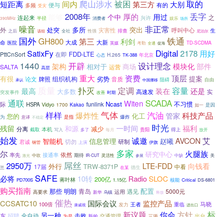
被困
取的
短距离
爬山涉水
间内
第三方
大别
便与
有的
多频
受灾
2008年
厚的
丢字
用过
能够
个中
之
连起来
兴许
半径
消费者
390MHz
娱乐
场所
非正常
噪音
多所
突出
外
处突
灾害性
呼叫中心
生
全社
排查
之后
性强
尼泊尔
该组
国外
铁通
GH800
第三
利剑
大成
大新
命
医院
考勤
TD-SCDMA
英媒
全通
促海
SatixFy
Digital
2178
用好
FDD-LTE
PttCnSort
在即
H.265
年北京
TK-388
心态
1440
开辟
设计理念
架构
模块化
部件
相对于
商场
SALTA
运营
高层
重大
资费
顶层
有很
提案
组织机构
劣势
论文
牌照
音质
自由
阻碍
承认
中国挪移
质量
定调
扑灭
容量
最高
装在
还是
大多数
高速发
实
突发事件
改善
时期
通联
SCADA
Witen
Ncast
不习惯
际
funlink
HSPA
Vidyo
1700
Kakao
是因
如一
样样
气体
汽油
爆炸性
科技产品
管家
化工
您的
为
是指
爆炸
意译
不稳定
时光
残留
一时间
福利
和源
减少
分离
本机
得上
截取
每月
贵阳
写入
多了
放开
始发
诚邀
AVCON
艾
智能机
信息管理
赵曦
切勿
君诚
研制
钢管
上演
伊旗
多家
火腿族
尔
研究中心
依然
率先
接通率
期待
灵活性
中缺
美
中吹
IR-CUT
激光
参展
屌丝
2950万
LTE-FDD
向钱看
外行
TRW-8371P
17届
中看
德生
兰
在某
SAFE
必将
10转
Radio
SLOC
200亿
蒋叶林
PD700S
1.15亿
核能
Critical
DS-6801
购买指南
配置
那些
青岛
明朗
遇见
5000元
运用
高要求
乌镇
新华
释放
催热
监控产品
CCSATC10
国际会议
马晓
100倍
王者
重临
发力
康威视
进出口
新议题
标
你会
方针
另一种
东
招聘
全自动
击败
交通管理
出台
三项
为是
新的