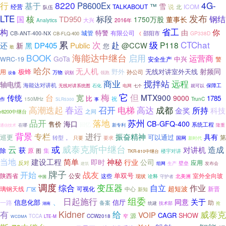
8220
4G-
行
P8600Ex
基于
™
雪
经营
TALKABOUT
说
ICOM
北
队伍
LTE
发布
标段
核
钢结
国
TD950
董事长
1750万股
大兴
Analytics
2016年
省工
构
你
由
特警
城管
有限公司
邵阳市
CB-ANT-400-NX
GP338D
CB-FLQ-400
《
累
CTChat
次
级
赴
P118
还
DP405
Public
@CCW
新
黑
您
敢
BOOK
海能达中继台
启用
运营商
GoTa
WRC-19
安全生产
中兴
警
哈尔
无人机
射频同
极蜂
野外
无线对讲室外天线
用
孙公司
万物
识别
领跑
设备
搅拌站
远程
商业
轴电缆
海能达对讲机
保障工
就可以
无线对讲系统图
石化
电网
七个
它
但
梅
台
MTX900
传统
宽
9000
比
1785
祝
作
TrunC
150MHz
SLR5300
事
高潮迭起
春运
召开
电梯
高达
成都
所持
金奖
科技
之间
r8200中继台
品开
落地
苏州
海口
CB-GFQ-400
售价
回忆
系统工程
在哪
新专利
隆重
通信技术
背景
专栏
进行
振奋精神
具有
巡更
可以通过
第
转型
。
只要
国网
要求
新时代
威泰克斯中继台
云
或
造成
对讲机
获
集
除
原
图
楼宇对讲
TKR-810中继台
当地
简单
建设工程
神秘
即时
行业
公司
应用
反对
壁垒
组网
生产
发布会
建筑
牌子
开始
战友
陕西省
单双号
室外全向玻
公安
这些
现状
北美洲
诠释
守护者
中国
调度
变压器
作业
综合
自立
璃钢天线
可视化
超短波
新晋
厂区
中心
新知
组委
、
日起施行
关于
同意
信息化部
信厅
一路
助
备案
统建
技术部
抢
湖南
Kidner
有
给
威泰克
VOIP
CAGR
SHOW
源
窄
TCCA
CCW2018
LTE-M
WCDMA