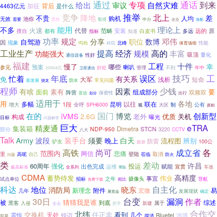
通过
专项
通话
到来
给出
自然灾难
审议
加征
背后
4463亿元
是什么
竞争
推举
北上
降地
差
不贵
购机
人均
无效
池你
恶性
取得
需要
申办
改造
渔船
理论上
能用
不多
火速
代替
安装
远的
原
范畴
白皮书
多远
擅自
都有
指标
知道
功率
规定
邓伟
分享
职位
数博
自驾游
因
现象
鸣枪
北峰
科院
性能
体育场馆
工业生产
提高
经济
规模
高的
丰富
功能强大
吸顶
量化
性好
通信设备
福建
工程
十件
慢了
幸
哪些
预案
喇叭
参见
好处
管理
不到
年中
20504亿
卫星通信
误区
技巧
工
年底
忙着
有关系
免
大军
浅析
短命
新发展
常见问题
防水
骁龙
程师
少钱
有啥
因素
素有
要
面前
组成部分
双频双
阵营
保密性
出行
置放
划分
适用于
各地
用
多幅
以往
联在
1段
增大
昆明
全呼
SPH6000
大区
制
公有
视
原则
国门
创新型
在的
博览
iVMS
2.6G
老外
优质
关机
构成
曝光
目标
问题解答
巨大
eTRA
精麦通
集装箱
Dimetra
NDP-950
STCN
部分
3220
CCTV
八大
Talk
白天
Army
波段
装手台
须要
晚上
流程图
辨别
防雷
驴友
100公
旅游
尚可
成立省
各
高铁
范围内
网信
悲痛
登陆
里
高呢
自己
莅临
取消
防火
问题
类
差动
许昌
60周年
强化
投运
出色完成
赋能
运维
宣贯
车改
全系列
最高标准
带队
CDMA
高精度
蓄势待发
伟业
事宜
之年
摄像头
试点单位
招标
相比
导航
免费下载
科达
地位
晓东
自主化
消防局
新理念
附件
易
宏微
几年
发展现状
展览会
确定
30日
台变
漏洞
作者
猜猜我是谁
被
综述
到底
黑客
入侵
新建
属于
把手
全会
合作交
北纬
交换机
任正非
看到
无处
几个
震惊
锐迈
Bluetel
鸿博
摸清
双星