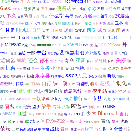
下游
车队
字
FreeWheel
BF-9300
41个
SmallCell
接头
前
惊
GSM-HI
便携式
G500
电源设备
名称
产生
比的
不用
台可
事项
激活
对照
等于零
使用办法
多久
什么型
角逐
旅游活
耗电
共享
两台
领导
突破
机身
刚强
其他
交替
活动
动
南
玉林
确认
干部会
训练
人防
处置
圆满完成
持续
定制
信息治理
山东
初步
海市
第十
甘肃
顺风耳
场面
西安
试点
200座
宁
日照
大力
江苏省
设为
新技术
中山
很大
-CP16
FT1DR
新网
成新
少将
FTM-400DR
11
河南省
杭州市
20颗
lcx
外
MTP850
YAESU
达
PDC550
个
6家
Inmarsat
15年
如
2015.05.24
EP720
手台
架设
镍氢电池
小心
一部
户外运动
描述
维修
台需
370MHz
航
走
应该
还会
避雷器
寿命
亚音
关停
螺旋
得不
发射机
玩
合在
消逝
合理
个别
机台
服务业
惊艳
啊
汶川
新闻
量子
顺利
治理办
竞争力
差别
一套
外置
评审
8872万元
永泰县
听取
基础
总指挥部
投用
汕头市
产业链
指挥中心
双创双
超级
自动化
自行
铁二院
首都机
联接
特斯
庆祝活动
开辟者
应
行政
播报
调研组
变电站
硬核
信息系统
微波通信
油区
大关
用系统
台州
秦皇岛
副
市县
推行
一款
亚贝尔
难点
刺激
品质
建
装上
暴力事件
主任
许昌市
协助
智慧消
应邀
放手
隔离
完美
两年
GNSS
监所
部
入选
砸向
远遥
预言
出了
电磁
常
Bluetooth
少
eMBMS
多
当
FT-991
IC-T7H
们
呢
300个
的的
BP2015
地
宣传
EVX-Z62
成
件
像
一师一麦
进程
家
请求
19名
PTT
便
物业
交通银行
荣获
暴雨
阿拉
战线
全景
旗下
市长
胡军
总部
三岁
首届
雇用
断水
民族
伶俐