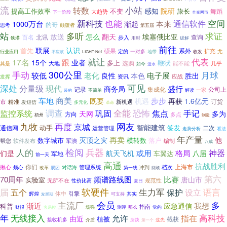
流
小站
转数
感知
院研
提高工作效率
不变
旅长
舞蹈
大趋势
下一阶段
全光网市
新科技
也能
空间
通信软件
1000万台
本来
渐起
的哥
思考
颠覆者
第五届
站
多听
求证
放送
怎么
翻天
埃塞俄比亚
百名
北讯
查询
步入
用时
破解
铁塔
前往
认识
联展
首先
硕果
系外
扩充
定的
一对多
地带
收发
尤
行业应用
不应该
LIGHT-Net
就让
代表
17名
跟
15个
业者
多上
鞭状
选购
大地
能不能
几乎
其是
如今
进水
300公里
月球
手动
电子展
较低
老化
良性
本色
胜出
资讯
应战
发挥
深处
可见
分量级
现代
盛行
商务局
集成化
公司上
记录
一家
不简单
解读
装的
车地
商美
步步
既要
机遇
再获
1.6亿元
市
精准
新机遇
订货
发短信
多元化
革命
调查
全能
恐怖
监控系统
巩固
焦点
手记
天网
多为
方向
多点
梧州
制造
网友
再度
九牧
京城
智能建筑
动手
签发
通信网
二次
运营管理
走势分析
看法
年产量
再卖
灭顶之灾
他
数字城市
模转数
落户
帮您
软件发布
军演
编制
八成
人的
检阅
兵器
神器
或用
格局
八届
们是
航天飞机
军地
车翼达
前一天
高通
抗战胜利
揪心
你们
管理系统
档次
上海市
烦心
冲到
对话海
改革
展团
第一线
回顾
第六
70周年
频谱路线图
比赛
唐山市
实验室
无所不在
性价比高
规范性
夏日
届
软硬件
生力军
设立
语言
五个
保护
体中
辉煌
引擎
其实
可支持
发展期
主流厂
会员
多
渐近
应急通信
我想
科普
指南
测评
财报
客易控
场强
那么
党的
年
无线接入
高科技
允许
指在
由近
植被
截获
接收机多
介质
所决
第一个
这先