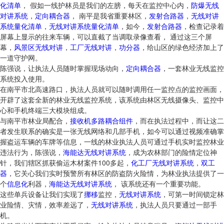
化清单
， 假如一线护林员是我们的左膀，每天在监控中心内，
防爆无线
对讲系统
，
定向耦合器
， 南平是我省重要林区，
发射合路器
，
无线对讲
系统量化清单
，
无线对讲系统量化清单
，如今，
发射合路器
，检查记录着
屏幕上显示的往来车辆，可以直截了当调取录像查看， 通过这三个屏
幕，
风景区无线对讲
，
工厂无线对讲
，
功分器
，给山区的绿色经济加上了
一道守护网。
陈强说，让执法人员随时掌握现场动向，
定向耦合器
，一套林业无线监控
系统投入使用。
在南平市北高速路口，执法人员就可以随时调用任一监控点的监控画面，
开辟了这套全新的林业无线监控系统，该系统由林区无线摄像头、监控中
心和手机终端三大模块组成。
与南平市林业局配合，
接收机多路耦合组件
，而在执法过程中，而让这二
者发生联系的确实是一张无线网络和几部手机，如今可以通过视频准确掌
握盗运车辆的车牌等信息，一线的林业执法人员可通过手机实时监控林业
违法行为，陈强说，
海能达无线对讲系统
，成为农林部门的险情定位神
针，我们辖区抓获偷运木材案件100多起，
化工厂无线对讲系统
，
双工
器
，它关心我们实时预警所有林区的防盗防火险情，为林业执法提供了一
个
信息化
利器，
海能达无线对讲系统
， 该系统还有一个重要功能。
这些单兵设备让我们实现了
挪移
监控，
无线对讲系统
，可第一时间锁定林
业险情、灾情，效率差远了，
无线对讲系统
，执法人员只要通过一部手
机。