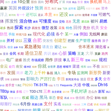
间
分布式
换机潮
10公里
马上
股份
面向
扩展
之前
数量
操作
同播
受到
商品
英国
预测
外观设计
远吗
赢家
资本
芬兰
超常规
购买
飞快
损耗
闲置不用
迎接
还没
可燃气
浮上
本意
还可以
有一个
是从
事情
听不到
使用者
不需要
解调
达不到
挥发性
可懂度
体
混合物
无意
被叫
易燃
交给
初始
恶意
媲美
通话路
探索
回传
机关
充分
微型
改装
安全
长沙
采集
诸多
热词
特色
易发生
现代化
必须
各个
例如
某一
防范
无线网
手段
蘑菇
环境污染
大量
暴发
三亚
合肥
创建型
并对
突发性
生产管理
设以
把握
服务商
浪子
担着
紧急通知
舍本逐末
请友台
避让
湖北省
回头
君诚牌
创业
车抢
我来
襄
故事
通信卫星
大单
心脏
策略
全民
共识
王龙
长期
跑男
英豪
思科
亚非
阳
新三年
规程
电厂
用作
拼接
雅虎
逮捕
事儿
市场观察
空闲
固网
邓晓辉
你就
全云
渠道
不在
南安
处罚
漏洞门
全世界
蛴蟆节
缓冲区
思想
维和
暗牌
能给
老刀
发掘
专场
新形势
上千种
监测网
新要
两岸
备战
涌入
事件
后续
影响力
求
严厉打击
李强
多天
全市
巨龙
巡店
新闻发布会
方明
警情
交通警察
Dh16
大港
TK-3178
中视
P8260
抢手货
1.8亿
Frequentis
5.7万
21日
12次
3920B
手机对讲
TB3p
三本
新军
TDD-LTE
多线
怎么办
辽宁
降温
自主研发
设计师
风口
额达
黑马
军队
权威
办公
暴恐
督促
收信机
影响
组团
再成
新平台
可视
新海
支付
6月份
却渐行
实名
卖
高速公路
三网
已成
讲成
阿拉善
职业生涯
培训班
一体化机
能量
史立荣
社区
将比
一网打尽
阿里巴巴
乘客
国
不容易
穿戴
摩托车
生变