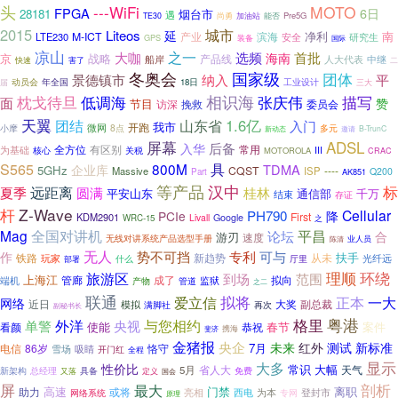
头
MOTO
---WiFi
FPGA
6日
28181
烟台市
遇
尚勇
加油站
能否
Pre5G
TE30
2015
城市
Liteos
延
净利
南
M-ICT
滨海
LTE230
产业
安全
研究生
GPS
装备
国际
凉山
之一
大咖
选频
首批
海南
京
战略
产品线
船岸
人大代表
中继
快速
害了
二
冬奥会
国家级
团体
景德镇市
纳入
平
年全国
工业设计
动员会
18日
届
三大
枕戈待旦
低调海
相识海
张庆伟
描写
面
赞
节目
访深
委员会
挽救
天翼
团结
1.6亿
山东省
入门
我市
开跑
小摩
微网
8点
多元
B-TrunC
新动态
邀请
ADSL
屏幕
后备
入华
全方位
有区别
常用
为基础
III
关税
核心
MOTOROLA
CRAC
S565
800M
具
TDMA
企业库
5GHz
CQST
----
Massive
ISP
Q200
Part
AK851
等产品
汉中
标
远距离
夏季
圆满
桂林
平安山东
通信部
千万
结束
存证
杆
Z-Wave
Cellular
PH790
降
PCIe
First
KDM2901
Livall
Google
WRC-15
之
Mag
全国对讲机
平昌
论坛
合
游刃
速度
无线对讲系统产品选型手册
业人员
陈清
无人
势不可挡
专利
可与
作
铁路
新趋势
从未
扶手
玩家
光纤远
什么
厅里
部署
环绕
理顺
旅游区
到场
范围
上海江
管廊
成了
拟向
端机
监狱
产物
管道
之二
联通
拟将
爱立信
正本
一大
网络
近日
大奖
副总裁
模拟
满脚社
再次
副秘书长
格里
粤港
外洋
与您相约
央视
单警
使能
春节
案件
看颜
恭祝
斐济
携海
金猪报
央企
未来
红外
测试
新标准
7月
电信
86岁
恪守
雪场
吸睛
开门红
全程
显示
大多
性价比
大幅
省人大
常识
天气
5月
新架构
具备
总经理
免费
又落
定义
国会
剖析
屏
最大
高速
门禁
离职
或将
助力
亮相
西电
为本
登封市
网络系统
专网
原理