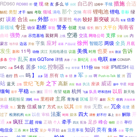
措施
自己的
合适
RD960
现
多么
使
绕
友
够
手续
RD980
即
分区
过程中
那个
锂电池
锂电
有得
绿
类型
领域
非标
满电
交纳
触犯
才干
考取
编辑
误差
合法
外部
新突破
较好
灯
重要性
岚岛
号的
信委
收到
福建省
彰显
专注
勘察
警务
海南省
新领域
大平台
创建
确保
审批
省长
无锡
部门
强势
空港
支撑
曲靖
装财局
交流
示范基地
网络公司
内
上线
安徽
八款
运检
徐州
应对
两级
全员
字集
智能芯
月底
蒙古
边远
地市级
开创
诺基
产品认证
发生
美俄
也要
告诉
11号
新和
滨江
无线电通信
议题
时用
动物
微波
变局
乱买
电联
GQTone
多条
空中
详情
新纪元
星间
土地
薪酬
CONSIP-
共存
广佛
居多
控制器
54名
IPMESH
111份
磁
10亿
16家
SPC
科学家
53张
小觑
中企
军
首
】
吗
所有
场
隧
挡
功
啊
猎
被
洲
在行
Push-to-Talk
单
并
涉
42年
众多
2倍
之下
威诺
站
世纪
飞奔
高新
蓝天
座谈
执法
华星
之歌
捷中
同盟
供应
熟谙
平稳
缅甸
杭州
以后
重特
有望
链路
队员
呼和浩特
新天地
最早
浙江
动力
飞扬
主席
新年
里程碑
精彩纷呈
区域
东方
青海省
旅店
消耗
鑫软
收购
华炜
共创未来
无数
冗余
信威
以其
宣告
升级
方式
除了
通
日常
青睐
在使
强大
海上
模式
法案
四大
开
以在
解除
过了
审稿
检测机构
媒体
好不行
时间
调整
幕上
检测
显示
疯狂
通
三超
牵手
足步
峰会
正确
举行
个人
传输
配备
物联
是否
四次
大事
知识
类有
集体
电信业
比安
零件
年开始
注意事项
三条
至少
网卡
走在
全速