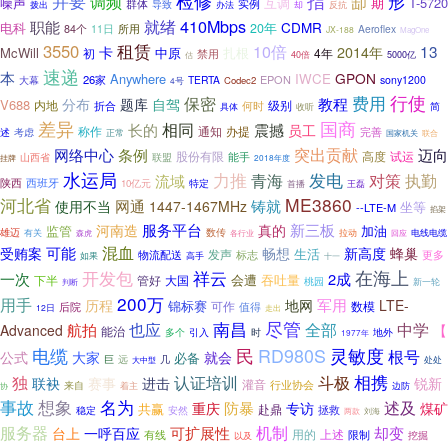
检修
并要
指
调频
缷
形
期
T-5720
噪声
互调
群体
导致
实例
反抗
拨出
办法
却
410Mbps
就绪
职能
CDMR
电科
20年
所用
84个
11日
Aeroflex
JX-188
MagOne
3550
租赁
10倍
13
卡
2014年
McWill
中原
扎根
4年
初
禁用
40倍
5000亿
估
速递
本
GPON
Anywhere
IWCE
26家
EPON
大幕
TERTA
sony1200
Codec2
4号
费用
行使
保密
教程
分布
题库
自驾
V688
级别
内地
折合
何时
收听
简
具体
差异
国商
长的
相同
震撼
员工
通知
办提
称作
完善
述
考虑
正常
国家机关
联合
突出贡献
网络中心
条例
迈向
股份有限
高度
试运
能手
山西省
联盟
2018年度
挂牌
水运局
力推
发电
执勤
流域
青海
对策
陕西
西班牙
10亿元
特定
王磊
首播
河北省
ME3860
网通
铸就
使用不当
1447-1467MHz
坐等
--LTE-M
掐架
新三板
服务平台
河南造
真的
监管
加油
数传
雄迈
电线电缆
有关
森虎
拉动
各行业
回应
混血
可能
受贿案
畅想
新高度
蜂巢
发声
生活
物流配送
标志
更多
如果
高手
十一
祥云
在海上
开发包
一次
2成
会遭
吞吐量
管好
大国
下半
桃园
新一轮
判断
200万
用手
军用
历程
地网
LTE-
锦标赛
数模
后院
可作
值得
12日
走出
南昌
尽管
全部
也应
中学
航拍
Advanced
【
能治
引入
时
多个
地外
1977年
灵敏度
电缆
民
RD980S
根号
公式
大家
就会
必备
巨
远
几
处处
大中型
相携
认证培训
斗极
独
联袂
赛事
进击
锐新
灌音
行业协会
来自
协
着主
边防
事故
想象
名为
述及
防暴
煤矿
重庆
专访
共赢
赴鼎
稳定
安然
拯救
两款
刘海
机制
服务器
可扩展性
却变
台上
一呼百应
用的
有线
上述
限制
挖掘
以及