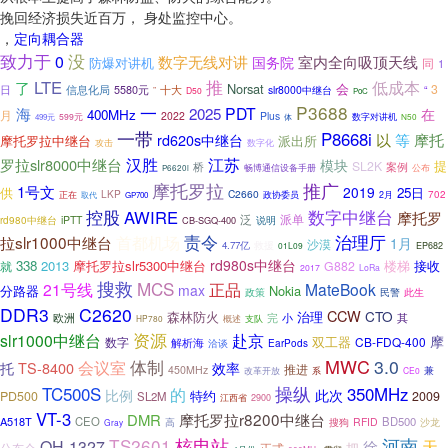
挽回经济损失近百万， 身处监控中心。
，
定向耦合器
致力于
没
0
数字无线对讲
室内全向吸顶天线
国务院
防爆对讲机
同
1
推
LTE
低成本
了
Norsat
会
3
日
十大
信息化局
5580元
slr8000中继台
“
”
D50
PoC
P3688
一
海
PDT
2025
在
400MHz
月
2022
Plus
599元
体
数字对讲机
499元
N50
一带
P8668i
rd620s中继台
以
等
摩托
摩托罗拉中继台
派出所
攻击
数字化
汉胜
江苏
罗拉slr8000中继台
模块
提
SL2K
案例
桥
畅博通信设备手册
公布
P6620i
摩托罗拉
推广
1号文
2019
供
25日
LKP
C2660
正在
702
政协委员
2月
取代
GP700
数字中继台
控股
AWIRE
摩托罗
泛
派单
iPTT
rd980中继台
CB-SGQ-400
说明
责令
治理厅
拉slr1000中继台
首都机场
1月
沙漠
4.77亿
救援
01L09
EP682
rd980s中继台
338
2013
摩托罗拉slr5300中继台
楼梯
接收
就
G882
2017
LoRa
搜救
MCS
21号线
正品
MateBook
max
分路器
Nokia
政策
民警
此生
DDR3
C2620
CCW
CTO
森林防火
治理
完
其
欧洲
小
HP780
概述
支队
资源
slr1000中继台
赴京
摩
双工器
数字
CB-FDQ-400
解析海
EarPods
洽谈
MWC
体制
3.0
会议室
TS-8400
托
效率
推进
450MHz
兼
系
改革开放
CE0
操纵
TC500S
350MHz
的
比例
此次
特约
PD500
2009
SL2M
江西省
2900
VT-3
摩托罗拉r8200中继台
DMR
A518T
CEO
BD500
搜狗
RFID
沙龙
高
Gray
河南
TS2601
核电站
天
QH-1327
徐
把
正式