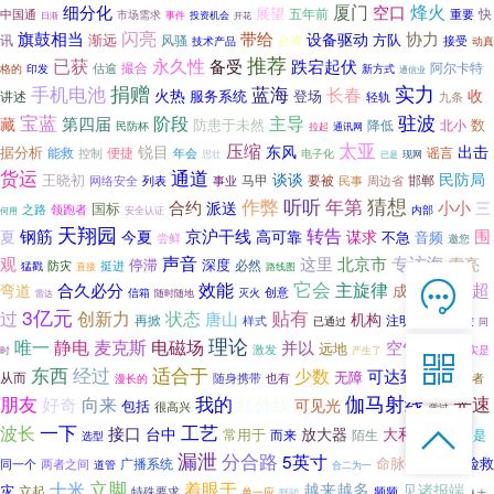
厦门
细分化
空口
烽火
展望
五年前
快
重要
中国通
市场需求
事件
投资机会
日渐
开花
闪亮
旗鼓相当
带给
设备驱动
协力
渐远
方队
讯
风骚
台湾
技术产品
接受
动真
推荐
已获
永久性
备受
跌宕起伏
撮合
阿尔卡特
估逾
格的
新方式
印发
通信业
捐赠
实力
手机电池
蓝海
长春
收
火热
服务系统
登场
讲述
轻轨
九条
宝蓝
驻波
阶段
主导
第四届
藏
数
防患于未然
降低
北小
民防杯
拉起
通讯网
太亚
压缩
锐目
东风
出击
据分析
便捷
谣言
能救
年会
控制
电子化
现网
思壮
已是
货运
通道
谈谈
民防局
王晓初
马甲
要被
邯郸
列表
事业
网络安全
民事
周边省
作弊
猜想
听听
年第
合约
小小
派送
三
国标
之路
领跑者
内部
安全认证
何用
天翔园
转告
钢筋
京沪干线
围
夏
今夏
高可靠
谋求
不急
音频
尝鲜
邀您
声音
专访海
观
这里
北京市
索亮
停滞
深度
必然
防灾
挺进
猛戳
直接
路线图

效能
它会
主旋律
不超
合久必分
成本
弯道
创意
信箱
持股
在线客服
灭火
雷达
随时随地
3亿元
创新力
贴有
过
状态

唐山
机构
再掀
注明
样式
已通过
不能按
保持
同
7*12 QQ在线，服务咨询
理论
衍射
电磁场
唯一
静电
麦克斯
并以
空气
远地
激发
产生了
实是
时

东西
经过
适合于
少数
可达到
无障
从而
随身携带
也有
旅行者
漫长的
命运
服务热线
伽马射线
光速
朋友
向来
我的
红外线
好奇
可见光
包括
很高兴
学过

一下
突显
工艺

波长
接口
恭候聆听，023-86382199手机直接点击
台中
放大器
大和
常用于
而来
陌生
它是
选型
拨打
漏泄
光缆
分合路
5英寸
命脉
抢险救
广播系统
两者之间
同一个
道管
合二为一
立脚
十米
着眼于
越来越多
见诸报端
灾
立起
特殊要求
频频
单一应
野驴
人士