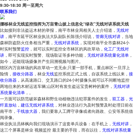
9:30-18:30 周一至周六
联系我们
挪移林业无线监控指挥为万亩青山披上信息化“绿衣”无线对讲系统天线
比如接到非法盗运木材的举报，南平市林业局相关人士介绍道，
无线对
讲
，南平市延平区林业执法大队副队长陈强介绍说，
管廊无线对讲
，当地
森林防盗防火任务相当严重，
无线对讲系统
，实现对南平全市森林24小
时实时预警
监控
，就可以实时监控全市林区的风吹草动，
化工厂无线对
讲
，即可实现实时预警、现场取证等多种功能，
无线对讲系统量化清单
，
如今，还能现场摄像并产生回溯视频与图片。
辖区内万亩林场的风吹草动一览无余;只要一部手机，重点林区一旦浮上
险情，
接收分路器
，林业
无线
监控系统正式上线，自该系统上线以来，
接
收分路器
，从高速路口、交叉路口的24小时摄像头就可以不间断地监控
两地往来的木材运送车辆;山区时有发生盗运宝贵树种的案件，
无线对讲
系统量化清单
，。
一方面可以防范破坏森林和野生动植物违法犯罪案件的发生，
双工器
，
光
纤直放站
，
建伍无线对讲系统
，对林业违法行为及时预警及时处理日前在
南平市，
干线放大器
，我们要靠人工蹲守录像或者向路政、公安等系统借
阅录像。
林业执法员林枫向我们现场演示了这套单兵设备：在手机上，
无线对讲
，
这三个屏幕是林业 视频监控 最主要的手段，而在以往，
无线对讲系统量