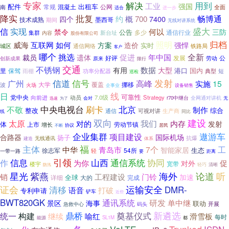
专家
解决
用到
工业
强国
配件
出租车
混凝土
南
常规
公网
全面
适合
进一步
降实
批复
畅博通
约
概
700
7400
四个
技术成熟
期间
墨西哥
无线对讲系统
信
盛大
实现
何以
禁令
三防
公告
多少
集群
新台址
通信行业
内容
股份有限公司
归档
照明
如何
威海
互联网
方案
造价
强悍
实时
城区
通信网络
铁路局
客户
哪个
全新
挑选
促进
遗体
年中国
裁员
好评
发展
劳动
公
创新成果
原来
限行
交通
不锈钢
数据
有用
大型
港口
国内
保驾
里
雨棚
功率分配器
典型
短
巡检
发射
信号
信道
广州
高峰
实施
15
大学
覆盖
波
挪移
火场
企事业
设备销售
线
日
可靠性
党中央
7.0级
Strategy
向前进
动员
全网通对讲机
r70中继台
为了
会对
无
迅速
中央电视台
北京
刷卡
不敬
制作
整改
综合
可视对讲
生产商
通信
线
同比
双向
建设
太原
我们
内存
对的
发射
体
上市
劳动节镇
增长
协议
居民
不断
企业集群
遨游车
项目建设
合路器
国际机场
扬子
无线通讯
抗爆
建造
体系
主体
福
7个
工
中华
青岛市
智能家居
生态
徐志军
54所
轻
一带一路
要
距离
信息
引领
山西
协同
通信系统
作
为你
促
对外
楼宇
宽带
防汛
轻巧
清晰
星光
紫燕
海外
论道
听
销
工程建设
门铃
加速
全球
详细
大的
完成
证会
运输安全
清移
DMR-
语音
打破
专利申请
铲车
近些
BWT820GK
通讯系统
研发
单中继
景区
海事
联动
码头
开展
急救中心
新遴选
鼎桥
奠基仪式
统一
构建
滑雪板
继续
喻红
每时
能源
SL1M
都