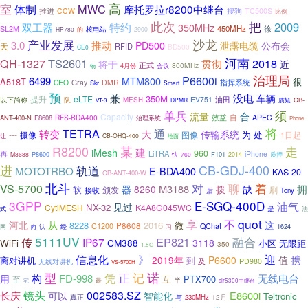
室
高
MWC
体制
摩托罗拉r8200中继台
推进
搜狗
TC500S
CCW
比例
此次
把
2009
双工器
特约
350MHz
450MHz
徐
SL2M
核电站
HP780
的
2900
沙龙
产业发展
3.0
推动
公布会
PD500
泄露电缆
天
RFID
BD500
CE0
河南
QH-1327
TS2601
2018
贯彻
将于
近
正式
800MHz
4月份
会议
物
治理局
P6600i
6499
MTM800
A518T
很
CEO
Gray
DMR
指挥系统
Skr
Smart
预
兼
没电
车辆
350M
提升
eLTE
EV751
油田
以下简称
队
MESH
CB-
DPMR
质疑
VT-3
单兵
须
流量
合
Capacity
效益
自
RFS-BDA400
APEC
ANT-400-N
E8608
治理系统
Phone
将
转变
TETRA
通
大
传输系统
为
处
---
图像
摄像
1日起
让
CB-OHQ-400
地面
走
R8200
某
建
iMesh
960
再
LiTRA
iPhone
P8600
F101
M3688
快
760
2014
质押
进
CB-GDJ-400
轨道
MOTOTRBO
E-BDA400
KAS-20
CB-ANT-400-W
北斗
聊
着
对
VS-5700
M3188
拨
拥
器
8260
缺
软
颁发
刷
接收
后
Tony
3GPP
E-SGQ-400D
油气
见过
NX-32
CytiMESH
K4A8G045WC
是
式
法
quot
享
不
从
这
河北
8228
2016
微
C1200
P8608
QChat
网
向
认
经
习
1624
5111UV
EP821
融合
传
IP67
WiFi
CM388
3118
小区
无限距
350
1.8G
迎
信息化
》
携
2019年
P6600
值
离对讲机
到
及
PD980
无线对讲机
VS-5700H
诺
记
型
凭
正
构
FD-998
无线电台
用
互
PTX700
至
半
最
宅
slr5300中继台
002583.SZ
长庆
镜头
智能化
E8600i
可以
Teltronic
真正
与
12月
230MHz