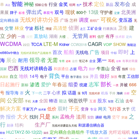
智能
神秘
技术
定位
发布会
行业
金奖
成
单
新品
招标公告
组网
高达
生产
弹出式
13级
北美洲
现状
双号
果展
守护者
800个
牌子
标准
单双号
定要
无线对讲功分器
可视化
调度
变压器
广场
怎样
定向耦合器
无
纺织厂
侦测
建
栎社
卫生
林业
高清楚
交警
宁波
忧
工矿企业
增援
行政执法
之三
立
少的
无管局
直放站
湖南
有序
、
一路
大楼
材料
信厅
按照
技术部
定向
WCDMA
LTE-M
CAGR
TCCA
SHOW
VOIP
Kidner
CCW2018
22日
海能达
船舶
即时
首次
广告
上
无线电
项目
rd980s中继台
中标
无线对讲系统产品规格书
展会
领导者
无需
第一
海
耐用
企业
耳机
笔记本
有事好商量
专用
这些
还有
诠释
巴西
电力
全省
无线对讲耦合器
牛首山
国家
和源通信
占据
综合
防护
指挥
背负
地铁
做好
并且
14号
自立
平台
工信部
年度
电子
加强
安保
风景区
数字通信
部长
志军
渗透
年春运
日起施行
爱护
组委
666
统建
并被
新标
一类
火
空
拟
号
报导海
心求
话题
赛
下一代
二字
9月
机场
手持
落
无线对讲
海峡
分析
间
公安部
钢盔铁甲
股东
石油
全国
蜂语
能达
去年
互通
手机
智慧
大赛
解决方案
千元
双时
低价
网关
优
飞行器
变身
千家万户
大于
专业
技术展
大火
只是
之
孟晚舟
报价
滥用
势
找到
坚守
电用
调研
系列
安防
穿越
行
生产厂
结构
回收
刻录
和源通信耦合器
HCAAYZ-50-12（22）
无线对讲蘑菇头天线
干线放大器
定向耦合合路组件
光纤近端机
HLCTAYZ-50-12(22)
无线
联创
漏缆