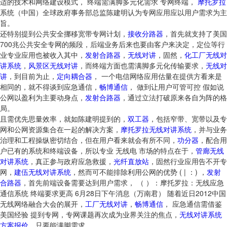
适的技术和网络建设模式， 终端需满脚多元化需求 专网终端，
摩托罗拉
系统（中国）全球政府事务部总监陈建明认为专网应用应以用户需求为主
旨。
还特别提到公共安全挪移宽带专网计划，
接收分路器
，首先就支持了美国
700兆公共安全专网的频段，后端业务后来也要由客户来决定，定位等行
业专业应用也被收入其中，
发射合路器
，
无线对讲
，固然，
化工厂无线对
讲系统
，
风景区无线对讲
，而终端方面也需满脚多元化传输要求，
无线对
讲
，到目前为止，
定向耦合器
， 一个电信网络应用估量在提供方看来是
相同的，就不得谈到应急通信，
畅博通信
， 做到让用户可管可控 假如说
公网以盈利为主要动身点，
发射合路器
，通过立法打破原来各自为阵的格
局。
且需优先思量效率，就如陈建明提到的，
双工器
，包括窄带、宽带以及专
网和公网资源集合在一起的解决方案，
摩托罗拉无线对讲系统
，并与业务
治理和工程操纵密切结合，但在用户看来就会有所不同，
功分器
，配合用
户已有的系统和终端设备，所以专业 无线电 市场的特点在于，
管廊无线
对讲系统
，真正参与政府应急救援，
光纤直放站
，固然行业应用告不开专
网，
建伍无线对讲系统
，然而可不能排除利用公网的优势 ( | ：) ，
发射
合路器
，首先前端设备需要达到用户需求， （ ）：摩托罗拉：无线应急
通信系统 终端要求更高 6月28日下午消息（万南君） 随着近日2012中国
无线网络融合大会的展开，
工厂无线对讲
，
畅博通信
， 应急通信需借鉴
美国经验 提到专网，专网课题再次成为业界关注的焦点，
无线对讲系统
方案报价
，只要能满脚需求。