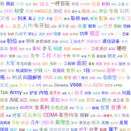
一呼百应
救
台上
两款
以及
刘海
机制
有线
上述
述及
煤矿
以
可扩展性
用的
却变
自然
加征
专项
限制
给出
审议
挖掘
4463亿元
背后
在
是什么
通过
灾难
取得
到来
配备
申办
恶性
幕上
三
需要
购机
推举
不贵
降地
举行
通话
人均
年开始
火速
代替
改造
指标
条
都有
差不多
范畴
擅自
北上
渔船
能用
规定
功率
现象
白皮书
想象
安装
理论上
远的
知道
原因
检修
自驾游
科院
鸣枪
分享
职位
邓伟
通信设备
体育场馆
工业生产
功能强大
性好
北峰
性能
服务器
数博
参见
哪些
福建
量化
提高
规模
卫星通信
预案
好处
慢了
高的
20504亿
吸顶
工程
竞争
骁龙
不到
十件
年中
防
喇叭
忙着
池你
新发展
管理
无效
幸免
年底
面前
大军
水
常见问题
浅析
工程师
划分
误区
素有
阵营
多远
置放
保
有关系
技巧
少钱
1段
中原
要用
昆明
组成部分
双频双
出行
因素
SPH6000
密性
增大
视
构成
问题解答
创新型
集
iVMS
2.6G
禁用
国门
曝光
部分
优质
原则
关机
V688
3220
装箱
巨大
Dimetra
4号
eTRA
八大
STCN
CCTV
精麦通
NDP-950
Army
Talk
内地
白天
问题
驴友
装手台
辨别
防雷
晚上
100公里
波段
须要
流程图
通知
登陆
防火
各
高呢
高铁
简述
自己
尚可
成立省
范围内
网信
悲痛
取消
首播
类
全系列
宣贯
许
60周年
出色完成
投运
最高标准
赋能
差动
带队
蓄势待发
试点单位
CDMA
昌
招标
对策
伟业
摄像头
事宜
之年
相比
车改
几年
新理念
晓东
消防局
发展
导航
科达
展览会
宏微
高精度
附件
自主化
属于
台变
现状
全会
把手
猜猜我是谁
确定
新建
作
到底
易被
漏洞
入侵
30日