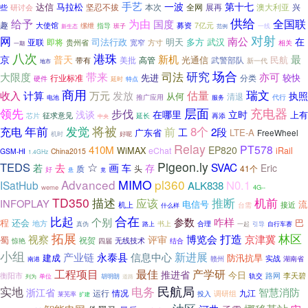
手艺
一波
第十七
达信
马拉松
坚忍不拔
全网
澳大利亚
兴
些
本次
展再
研讨会
供给
给予
为由
全国联
国度
趣
募资
7亿元
大使馆
指导
缧绁
班子
一线
新生态
范例
对射
网
南公
在
司法行政
明天
多方
武汉
亚联
即将
贵州省
宽窄
方寸
相关
一期
八次
港珠
新机
最
京
普天
光通信
民航
美批
高管
武警部队
带有
新一代
地市
研究
场合
司法
大限度
带来
亦可
先进
较快
行业标准
分类
硬件
特点
延时
商用
瑞文
万元
发放
估量
收入
计算
执照
从何
清退
推广应用
代行
电池
服务
充电器
层面
领先
步伐
浅谈
在哪里
立时
上有
征求意见
芯片
延长
再添
中央
将被
充电
年前
发觉
8个
前
2段
工
广东省
LTE-A
FreeWheel
机时
好呢
Relay
PT578
410M
EP820
WiMAX
eChat
iRail
GSM-HI
China2015
1.4GHz
Pigeon.ly
TEDS
☆
SVAC
去
画
存
若
车
Eric
质
头
41个
好
悬
竟
Advanced
MIMO
pl360
N0.1
ISatHub
ALK838
weme
4G--
TD350
描述
应该
推断
机前
INFOPLAY
电信号
流
机上
台需
接近
什么样
合在
比起
参数
个别
咋样
还会
巴
程
地方
合理
书上
一起
引导
真伪
路上
自行车赛
拓展
林区
博览会
打造
视察
京津冀
评审
蜀
祝贺
惊艳
四届
无线技术
结合
小组
新进展
产业链
永泰县
信息中心
建成
防汛抗旱
实战
赣州
湖南省
南港
产学研
工程项目
最佳
推进省
今日
衡阳市
路网
李天碧
轨交
单位
胡明朗
列为
道路
民航局
实地
电务
浙江省
智慧消防
九江
运行
情况
调研组
投入
莱芜率
扩建