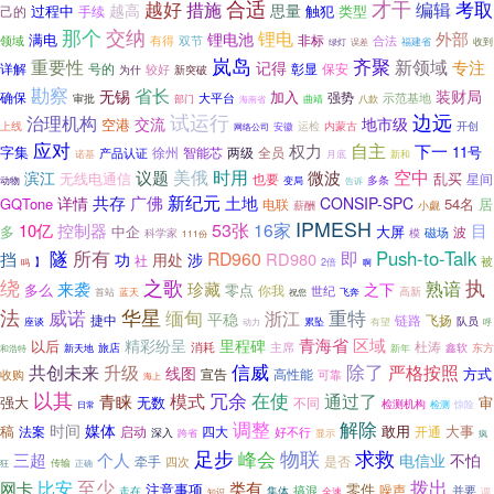
才干
越好
合适
考取
措施
编辑
越高
思量
过程中
触犯
类型
己的
手续
那个
交纳
锂电
外部
锂电池
满电
非标
领域
双节
合法
有得
福建省
绿灯
收到
误差
岚岛
齐聚
重要性
新领域
专注
记得
号的
彰显
保安
详解
较好
新突破
为什
勘察
省长
无锡
装财局
加入
确保
大平台
强势
示范基地
审批
部门
曲靖
八款
海南省
试运行
边远
治理机构
交流
地市级
空港
上线
开创
运检
内蒙古
网络公司
安徽
应对
自主
权力
下一
11号
字集
徐州
智能芯
全员
两级
产品认证
诺基
月底
新和
时用
空中
美俄
议题
微波
滨江
无线电通信
也要
乱买
星间
变局
多条
动物
告诉
新纪元
详情
共存
广佛
土地
CONSIP-SPC
GQTone
54名
居
电联
薪酬
小觑
IPMESH
控制器
53张
16家
10亿
目
多
中企
大屏
波
模
磁场
科学家
111份
隧
所有
Push-to-Talk
挡
RD960
即
用处
RD980
功
涉
社
】
被
吗
2倍
啊
之歌
绕
执
熟谙
来袭
珍藏
之下
零点
多么
你我
世纪
蓝天
高新
首站
飞奔
祝您
华星
法
威诺
缅甸
重特
浙江
平稳
捷中
链路
飞扬
累坠
有望
队员
座谈
动力
呼
区域
青海省
精彩纷呈
里程碑
以后
杜涛
主席
旅店
消耗
鑫软
东方
和浩特
新天地
新年
除了
共创未来
升级
信威
严格按照
线图
方式
宣告
高性能
收购
可靠
海上
以其
在使
冗余
模式
通过了
青睐
强大
无数
审
不同
检测机构
惊险
日常
检测
解除
调整
时间
媒体
稿
敢用
大事
法案
启动
四大
开通
深入
好不行
跨省
显示
疯
足步
物联
求救
峰会
三超
个人
不怕
电信业
是否
牵手
四次
传输
狂
正确
至少
拨出
网卡
比安
类有
注意事项
零件
噪声
搞混
走在
集体
并要
知识
全速
调