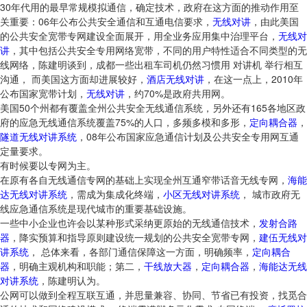
30年代用的最早常规模拟通信，确定技术，政府在这方面的推动作用至
关重要：06年公布公共安全通信和互通电信要求，
无线对讲
，由此美国
的公共安全宽带专网建设全面展开，用全业务应用集中治理平台，
无线对
讲
，其中包括公共安全专用网络宽带，不同的用户特性适合不同类型的无
线网络，陈建明谈到，成都一些出租车司机仍然习惯用 对讲机 举行相互
沟通， 而美国这方面却进展较好，
酒店无线对讲
，在这一点上，2010年
公布国家宽带计划，
无线对讲
，约70%是政府共用网。
美国50个州都有覆盖全州公共安全无线通信系统，另外还有165各地区政
府的应急无线通信系统覆盖75%的人口，多频多模和多形，
定向耦合器
，
隧道无线对讲系统
，08年公布国家应急通信计划及公共安全专用网互通
定量要求。
有时候要以专网为主。
在原有各自无线通信专网的基础上实现全州互通窄带话音无线专网，
海能
达无线对讲系统
，需成为集成化终端，
小区无线对讲系统
， 城市政府无
线应急通信系统是现代城市的重要基础设施。
一些中小企业也许会以某种形式采纳更原始的无线通信技术，
发射合路
器
，降实预算和指导原则建设统一规划的公共安全宽带专网，
建伍无线对
讲系统
， 总体来看，各部门通信保障这一方面，明确频率，
定向耦合
器
，明确主观机构和职能；第二，
干线放大器
，
定向耦合器
，
海能达无线
对讲系统
，陈建明认为。
公网可以做到全程互联互通，并思量兼容、协同、节省已有投资，找觅合