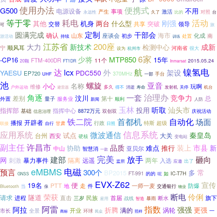
使用办法
便携式
G500
不用
电源设备
事项
产生
激活
对照
永远性
久了
比的
台
等于零
耗电
活动
刚强
什么型
其他
机身
两台
突破
交替
共享
领导
可
旅
定制
干部会
圆满完成
确认
海市
山东
座谈会
化成
初步
南
处置
游活动
持续
训练
江苏省
200座
大力
成新
新技术
检测中心
宁
顺风耳
河南省
很大
设为
杭州市
6家
少将
MTP850
15年
-CP16
FTM-400DR
11个
2015.05.24
20颗
FT1DR
Inmarsat
镍氢电
达
lcx
航
外
架设
YAESU
PDC550
EP720
370MHz
手台
UHF
一部
池
螺旋
亚音
名称
小心
维修
玩啊
户外运动
多久
得不
机台
避雷器
消逝
寿命
发射机
关停
治理办
角逐
一套
竞争力
汶川
总
差别
第十
量子
服务业
外置
新闻
顺利
人防
玉林
听取
汕头市
投用
指挥部
指挥中心
基础
8872万元
双创双
信息治理
庆祝活动
铁二院
首都机
自动化
场面
开辟者
播报
行政
特斯
超级
自行
甘肃
联接
日照
信息系统
应用系统
微波通信
秦皇岛
试点
台州
大关
西安
硬核
变电站
副主任
许昌市
协助
品质
难点
装上
市县
推行
新
中山
亚贝尔
智慧消
一款
完美
放手
建部
砸向
网
暴力事件
隔离
远遥
两年
刺激
入选
出了
监所
应邀
eMBMS
电磁
预言
常
300个
多
BP2015
FT-991
的的
如
IC-T7H
呢
GNSS
EVX-Z62
宣传
19名
便
PTT
一师一麦
防爆
地
走
件
Bluetooth
当
交通银行
像
物业
断电
伶俐
荣获
隧道
请求
直击
首届
旗下
进程
民族
断水
三岁
战线
暴雨
雇用
智造
指数
阿雷
阿拉
强强
折腾
更强
满的
涡轮
开业
全景
一
市长
环球
商标
民众
照样