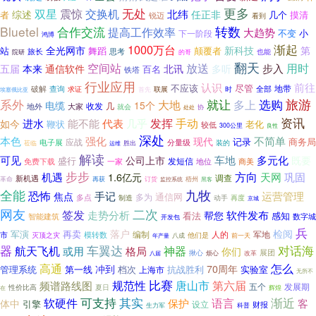
更多
双星
无处
震惊
交换机
综述
北纬
任正非
者
几个
摸清
锐迈
看到
Bluetel
合作交流
转数
提高工作效率
大趋势
不变
小
下一阶段
鸿博
1000万台
渐起
全光网市
新科技
第
站
舞蹈
颠覆者
旅长
思考
也能
院研
的哥
翻天
空间站
用时
放送
多听
步入
五届
本来
通信软件
北讯
百名
铁塔
行业应用
认识
前往
不应该
尽管
破解
查询
地带
联展
全部
求证
时
埃塞俄比亚
首先
系外
旅游
大地
就让
选购
多上
电缆
15个
几
大家
收发
地外
就会
协
处处
资讯
发挥
手动
进水
能不能
代表
几乎
如今
老化
鞭状
较低
300公里
良性
深处
强化
不简单
本色
现代
记录
商务局
应战
分量级
电子展
莅临
胜出
装的
运维
解读
可见
车地
多元化
公司上市
既要
盛行
免费下载
发短信
一家
地位
商美
步步
方向
机遇
1.6亿元
天网
巩固
调查
新机遇
革命
再获
订货
监控系统
梧州
黑客
全能
九牧
恐怖
手记
运营管理
焦点
多为
通信网
多点
制造
再度
动手
京城
网友
二次
签发
走势分析
软件发布
帮您
看法
感知
智能建筑
数字城
开发包
兵
落户
检阅
军演
再卖
编制
模转数
人的
军地
市
他们是
灭顶之灾
八成
前一天
年产量
器
车翼达
航天飞机
对话海
格局
神器
或用
你们
展团
揪心
烦心
改革
八届
高通
怎么
冲到
70周年
第一线
档次
抗战胜利
实验室
管理系统
上海市
无所不
规范性
比赛
唐山市
第六届
频谱路线图
五个
发展期
性价比高
夏日
辉煌
在
可支持
其实
渐近
软硬件
保护
语言
客
体中
引擎
设立
财报
生力军
科普