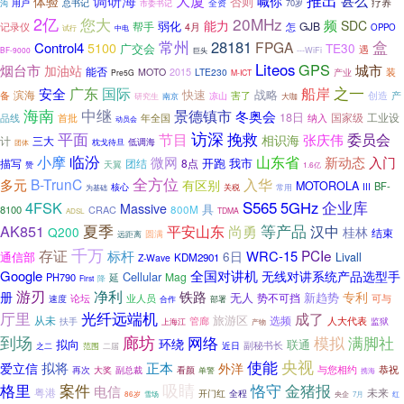
推出
调研海
大厦
甚么
体验
喊你
否则
疗养
沟
用户
总书记
全资
70岁
市委书记
2亿
您大
20MHz
频
能力
SDC
弱化
帮手
GJB
记录仪
4月
怎
OPPO
试行
中电
常州
盒
28181
FPGA
Control4
5100
TE30
广交会
遇
---WiFi
BF-9000
巨头
Liteos
GPS
城市
烟台市
加油站
能否
装
MOTO
2015
LTE230
产业
Pre5G
M-ICT
之一
国际
安全
广东
船岸
快速
战略
滨海
备
害了
创造
产
凉山
研究生
南京
大咖
海南
中继
景德镇市
冬奥会
18日
国家级
工业设
首批
品线
年全国
纳入
动员会
访深
平面
挽救
节目
委员会
张庆伟
相识海
计
三大
低调海
枕戈待旦
团体
小摩
临汾
微网
山东省
新动态
入门
开跑
我市
描写
团结
8点
天翼
赞
1.6亿
全方位
入华
多元
B-TrunC
有区别
MOTOROLA
BF-
核心
关税
常用
III
为基础
S565
企业库
4FSK
5GHz
Massive
具
8100
CRAC
800M
TDMA
ADSL
等产品
AK851
夏季
平安山东
尚勇
汉中
Q200
桂林
结束
远距离
圆满
千万
存证
PCIe
标杆
WRC-15
6日
通信部
Livall
KDM2901
Z-Wave
Google
全国对讲机
无线对讲系统产品选型手
Cellular
Mag
PH790
延
降
First
游刃
净利
铁路
册
专利
无人
新趋势
业人员
势不可挡
可与
论坛
速度
合作
部署
厅里
光纤远端机
成了
旅游区
从未
管廊
选频
人大代表
监狱
扶手
上海江
产物
廊坊
到场
网络
模拟
满脚社
环绕
拟向
联通
副秘书长
近日
之二
范围
二届
央视
使能
拟将
正本
爱立信
外洋
与您相约
恭祝
大奖
看颜
再次
副总裁
单警
携海
吸睛
案件
金猪报
格里
恪守
电信
未来
粤港
全程
开门红
86岁
雪场
央企
7月
红