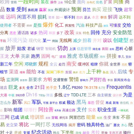
一段时间
商
同播
欧姆
装在
面向
扩展
10公里
操作
出色
雷雨
之前
分布式
品
受到
预测
迎接
飞快
数量
购买
超常
芬兰
赢家
外观设计
换机潮
英国
远吗
解调
闲置不用
损耗
规
达不到
本意
资本
如一
听不到
您的
是从
事情
爆炸
是指
化工
交给
不需要
汽油
科技产品
使用者
可懂度
挥发性
样样
媲美
改装
充分
回传
安全防范
分离
热词
通话路
诸多
恶意
和源
多了
特色
采集
创建型
环境污染
担着
并对
设以
现代化
某一
无线网
减少
把
手段
例如
切勿
放开
始发
心脏
君诚
思科
握
钢管
智能机
信息管理
上演
襄阳
湖北省
全民
市场观察
拼接
雅虎
大单
固网
王龙
英豪
跑男
电厂
逮捕
事儿
艾尔
用作
规程
南安
空闲
你就
新三年
邓晓辉
全云
缓冲区
蛴
暗牌
全世界
处罚
思想
能给
上千种
专
渠道
后续
蟆节
不在
漏洞门事件
发掘
老刀
备战
涌入
维和
两岸
场
警情
方明
新要求
监测网
严厉打击
交通警察
新闻发布会
影响力
李强
新形势
1.8亿
Frequentis
巨龙
21日
巡店
抢手货
P8260
TK-3178
全市
多天
5.7万
为是
Dh16
多线
三本
大港
TDD-LTE
自主研发
降温
中视
3920B
设计师
TB3p
辽宁
新军
军队
黑马
督促
额达
怎么办
权威
暴恐
风口
再成
收信机
可视
新平台
新海
办
阿拉善
支付
职业生涯
组团
却渐行
影响
实名
高速公路
公
6月份
一体化机
三网
培训班
能量
不容
已成
讲成
阿里巴巴
生变
乘客
穿戴
摩托车
社区
卖国
将比
一网打尽
易
绝
独具特色
密码
无线网络
史立荣
揭开
油厂
屡次
齐心
纪念活动
对
下半年
考拉
患难
骑行
支援
赫兹
十足
开放
拐点
无所不通
寻找