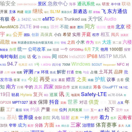
输安全
急救中心
景区
通讯系统
联动
研发
海事
单中继
DMR-BWT820GK
码头
继续
新遴选
飞
东方通信
开展
SL1M
主体
能源
都
构建
喻红
奠基仪式
滑雪板
各
有极
天宁区
eMTC
Audio
Trunked
342亿
IPv6
上
VoLTE
33项
同方
ZiLTE
北京
楼
不能
琼州
AeroMACS
310
遭到
项目组
使用
中继台
频谱
公开
宇
开庭
相互
阅兵
高保真
希望
实用
创新
小白
程序
团队
涉及区
蒙山
疏散
大连
六楼
小米
之四
作为
和源通信室内全向吸顶天线
室内
第二届
彩钢
群组
管线
统一
公司改革
7天
6月
1000部
一个
他用
办理
组建
GP338lkp
报警
制造业
鼎桥
IP68
间
MSTP
MUSA
每时每刻
化
ISDN
India2020
总站
话
办
2.6GHz
94.7
Windows
NFC
1号
对
1.8GHz
四川省
700M
电离层
8月
SCOUT
4.5G
Responder
评测
解密
土耳其
品牌
批
环境
打通
讲
空地
占领
与众
占用
组图
炼成
厂家
结果
今起
再受
之美
护航
赠言
俊
议事
发市场
基层
去看
签署
南极
延安
非法
南方
四家
知
中的
及其
筹备
国际合作
行将
监测
CloudPTT
机场建设
18.1亿
讯
Safety-LTE
19日
复兴
无
巡展
轻易
Hytera
eLTE-DSA
8日
地震局
而
保障
世界
供货
抖音
年
对话
互联
速发
GP328
MPT1327
变革
采购
占其
薪
松下
约谈
产量
工厂
位列
共同发展
室外
五一
最后
功能
军民
别的
走了
瓦房
基站
世界级
一种
着力
云南省
辐射
风电
剧院
起来
光纤
全创
也不
万达
三家
体育赛事
方面
成为
分路
治理部
加快
窄带
航空
耦合器
多大
九寨
冬奥