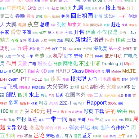
张峰
玩家
运
抄表
Over
供应商
九届
接上
中国移动
决议
预备
好了
2017年
获邀
联合国
学院
胜利
喜获
勇担
回归祖国
春晚
第二次
陈如桂
创始
看海
担保
一行
处所
断讯
袭城
倒计时
夜空
大鹏
人
总理
列位
加拿大
赶赴
巡游
国际贸易
奇特
快乐
美国
中国行
为何
滑雪
开售
信通
不仅仅是
在家
不圆
今晚
处理
举办
你在
1.3万
场上
最酷
新世纪
精力
增进
移路
三板
惠民
性命
存眷
看上去
中间
定格
大展
温馨
五讲
离别
深化宽
第一次
石油化工
了解
获
2号
大规模
地下
孙通亮
延伸
日益
诺基亚
机型
卓越
型号
广电总
一体化
17日
蓝牙耳机
以下
得
一平
天馈
天线
2024年
作用
增长点
申请
局
网络化
不过
天罡
Trunking
外接
广电
Mipoli
则
HARD
CAICT
Class
增
McLTE
A10D
Division
Rail
LTE-Hi
Mobile
用电
音
模拟型
-PTT
该买
人们
打电话
途径
HOLD
吸盘
Li-Fi
CeBIT
放置
盲区
偏馈
飞机
大兴安岭
灾难
新疆
副部长
公
任总
2018环
科技创新
一台
网络建设
部队
水上
在国内外
路
四川
三国
任务
局长
吉
县级
总体方案
地震
示范
管控
Rapport
多网
222-1
i-Rail
利器
林省
新标杆
300亿
WLAN
Wi-Fi
8家
信和
4颗
249元
100
键
彩页
讲的
经由
下载
兴
旅
强
问
一道
转向
日起
海关
纸质
年报
一带一同
展
咖莅
主动
关键
诉讼
一举
宣布
人物
展现
列入
深圳
全域
许勤
翅
设想
省委书记
也许
周
遴选海
合作伙伴
立异
聚合可视
成对
人人
岂论
五
扣响
来吧
蓝牙
上午
将至
有方
点儿
意云
白
欧标
远通
杨杰
研制者
余名