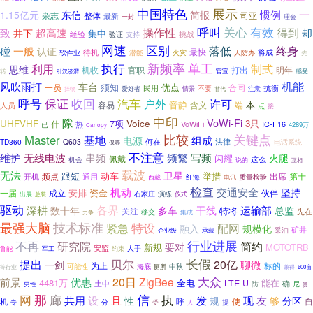
中国特色
展示
一
惯例
1.15亿元
东信
简报
杂志
整体
司亚
最新
一封
理会
呼叫
关心
有效
致
操作性
得到
却
超高速
井下
集中
经验
验证
挑战
支持
网速
区别
落低
碰
一般
终身
认证
最快
软件业
待机
火灾
人防办
将成
潜能
先
新频率
单工
执行
制式
利用
思维
机收
官职
打出
明年
感受
转
官宣
引汉济渭
机能
风吹雨打
车台
须知
优点
一员
合同
民用
抗衡
不要
爱好者
情景
替代
注意
择物
保证
汽车
呼号
收回
户外
许可
音静
本
容易
含义
端
人员
点
接
中印
隙
VoWi-Fi
Voice
UHFVHF
7项
3只
什
热
IC-F16
已
VoWiFi
4289万
Canopy
比较
关键点
Master
基地
组成
电源
法律
TD360
Q603
何在
电话系统
保养
不注意
频繁
维护
无线电波
串频
写频
火腿
闪耀
佩戴
这么
机会
说的
互相
载波
无法
卫星
跟短
动车
举措
频点
出席
第十
开机
通用
红海
质量检验
西藏
电讯
检查
交通安全
机动
坚持
资金
一届
成立
安排
伙伴
石家庄
演练
出展
总装
仪式
驱动
各界
深耕
干线
运输部
数十年
多车
总监
特将
关注
移交
先在
集成
力争
最强大脑
技术标准
紧急
特设
配网
融入
规模化
矿井
采油
企业级
承载
不再
行业进展
研究院
简约
要对
新规
MOTOTRB
安监
人手
鲁能
军工
约束
贝尔
长假
提出
20亿
聊微
一剑
为上
标的
可能性
海底
中秋
等行业
厕所
兼得
600亩
大众
20日
ZigBee
前景
优惠
4481万
全电
能在
LTE-U
确
土中
防
尼
男性
贵
网
那
廊
信
执
发
共用
设
且
现
友
够
性
规
分区
呼
自
使
机
专
分
受
提
人