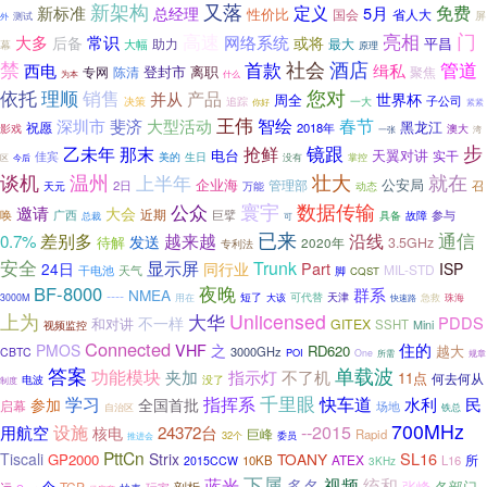
新架构
又落
免费
定义
新标准
5月
总经理
性价比
国会
省人大
屏
测试
外
门
高速
亮相
大多
常识
网络系统
后备
或将
平昌
大幅
助力
最大
幕
原理
禁
酒店
社会
管道
首款
西电
缉私
登封市
离职
专网
陈清
聚焦
为本
什么
理顺
您对
依托
销售
并从
产品
世界杯
周全
决策
追踪
子公司
一大
你好
紧紧
王伟
春节
深圳市
智绘
斐济
大型活动
黑龙江
祝愿
2018年
影戏
澳大
一张
湾
步
镜跟
乙未年
那末
抢鲜
电台
天翼对讲
实干
佳宾
生日
美的
没有
掌控
今后
区
谈机
温州
上半年
壮大
就在
公安局
企业海
管理部
2日
召
天元
万能
动态
数据传输
寰宇
公众
邀请
大会
近期
唤
广西
参与
巨擘
具备
故障
总裁
可
已来
越来越
沿线
通信
差别多
0.7%
发送
待解
3.5GHz
2020年
专利法
安全
显示屏
Trunk
24日
同行业
Part
ISP
MIL-STD
干电池
天气
脚
CQST
BF-8000
夜晚
群系
NMEA
----
短了
天津
大该
可代替
3000M
用在
急救
珠海
快速路
上为
大华
Unlicensed
PDDS
不一样
和对讲
GITEX
SSHT
视频监控
Mini
Connected
VHF
住的
PMOS
之
RD620
越大
3000GHz
CBTC
POI
One
所需
规章
答案
单载波
功能模块
指示灯
夹加
不了机
11点
何去何从
电波
没了
制度
千里眼
快车道
学习
指挥系
水利
民
参加
全国首批
启幕
场地
自治区
铁总
700MHz
设施
--2015
用航空
24372台
核电
巨峰
Rapid
32个
委员
推进会
PttCn
SL16
Tiscali
Strix
TOANY
GP2000
ATEX
所
10KB
L16
2015CCW
3KHz
下属
蓝光
统和
视频
多名
个
各部门
TCP
剖析