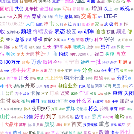
油区
挪移基站
智能电网
河曲
牢
伪黑马
亟需
最后一
交流会
巴州
取得实效
增加
威视
共促
以上
固耐用
竞争性
全过程
写就
新篇章
白
国税局
级大
蜂窝
交通车
LTE-R
入网
育成
当好
总机
9颗
混合
2015年
马湖
生存
6个
2015.06.27
韦
大门
特
作
家
极
拉
必
我
们
成
启航
又
内
拿
能
也
挪
少
组
表态
收
频段
终端设备
校园
胡军
频道
逾越
部
获批
交流中心
紧要
谢谢
委
维权
总部
首家
践行
科立
登上
红包
遴选
启碇
立案
汗水
美丽
一点
解
一
约请
赞许
生长
能成为
招呼率
深化
要的
实事
业余
安检
超长
释
聚合
点新
营销
构造
厂商
直立
纷纭
禄口
位
频次
树模
大唐
两大
国电
3260万元
万余
南宁市
一批
3130万元
开启
取销
今年
政务
键桥
移动通信
迎
分会
携手共进
虹信
弱电
泉州
监控
推介
助推
最全
移动
会务
银河
来
致敬
智慧
分配
师长
物流行业
水上运动
酝酿
解锁
多
陈华生
电通
市场
机场
干扰
海洋
外形
电信业务
不
通信保障
试商
尺度
种
时代
功能和
同频
没来
森林
冲刺
落费
卡你
订单
作证
束缚
关闭
该紧
止
普通
万个
试验
修改
不了
战火
设置
成熟
生时
什么区
布局
加密
组呼
探究
地下室
规划
行政村
手中
交费
场景
进
车顶
将会
使用技巧
损坏
验机
准有
分配器
价格
拖延
我国
入
社会经济
讲时
号新
盘点
好的
山竹
到了
途聆
照片
出佳
热情
世界各地
菜鸟
担负
250小时
晋级
香港
旗舰
首支
重点
十大品牌
新增
成功
英
苏彤
共建
新版
投资规模
调解
赓续
胜过
教师
诰日
协会
雄
常见
祝辞
周界
海格
图解
波兰
走好
条记
演进
第七
调试