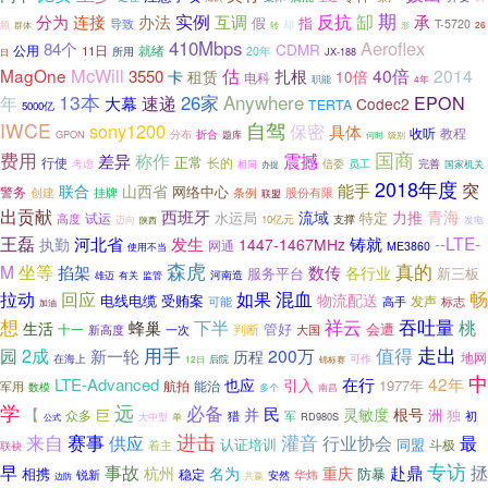
反抗
缷
期
实例
分为
连接
办法
互调
承
假
指
导致
T-5720
却
频
群体
转
26
形
410Mbps
Aeroflex
84个
CDMR
公用
就绪
11日
所用
20年
日
JX-188
McWill
估
MagOne
40倍
2014
3550
扎根
卡
租赁
10倍
电科
职能
4年
13本
Anywhere
26家
年
速递
EPON
大幕
Codec2
TERTA
5000亿
IWCE
自驾
sony1200
保密
具体
收听
教程
分布
GPON
折合
题库
级别
何时
国商
费用
称作
震撼
差异
正常
行使
长的
信委
员工
考虑
相同
完善
国家机关
办提
2018年度
能手
突
联合
山西省
网络中心
警务
挂牌
创建
条例
股份有限
联盟
出贡献
西班牙
青海
流域
力推
水运局
试运
特定
高度
迈向
10亿元
支撑
发电
陕西
王磊
发生
铸就
--LTE-
河北省
执勤
1447-1467MHz
网通
ME3860
使用不当
森虎
坐等
真的
M
掐架
数传
各行业
服务平台
新三板
河南造
雄迈
有关
监管
畅
回应
混血
拉动
如果
物流配送
受贿案
电线电缆
发声
高手
标志
可能
加油
想
祥云
吞吐量
下半
桃
蜂巢
生活
管好
会遭
十一
一次
判断
新高度
大国
用手
值得
走出
2成
园
200万
新一轮
历程
地网
可作
在海上
后院
12日
锦标赛
中
在行
42年
LTE-Advanced
也应
引入
1977年
航拍
能治
军用
数模
多个
南昌
远
学
必备
民
并
灵敏度
【
根号
巨
洲
众多
独
军
初
猎
单
RD980S
大中型
公式
进击
来自
赛事
灌音
最
供应
行业协会
认证培训
同盟
着主
斗极
联袂
专访
早
事故
拯
杭州
赴鼎
名为
重庆
相携
防暴
稳定
华炜
锐新
安然
共赢
边防