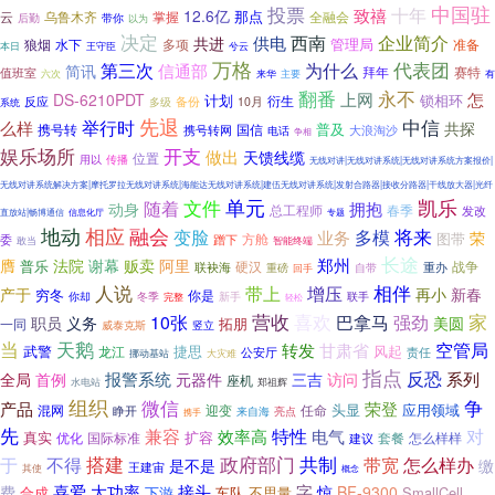
投票
中国驻
十年
致禧
12.6亿
那点
云
掌握
全融会
乌鲁木齐
后勤
带你
以为
决定
企业简介
西南
供电
共进
管理局
狼烟
多项
水下
准备
王守臣
兮云
本日
万格
代表团
第三次
信通部
为什么
简讯
值班室
拜年
赛特
主要
六次
来华
有
翻番
永不
怎
上网
DS-6210PDT
计划
锁相环
备份
衍生
反应
多级
10月
系统
先退
中信
举行时
么样
共探
普及
携号转
携号转网
国信
大浪淘沙
电话
争相
娱乐场所
开支
做出
天馈线缆
位置
用以
传播
无线对讲|无线对讲系统|无线对讲系统方案报价|
无线对讲系统解决方案|摩托罗拉无线对讲系统|海能达无线对讲系统|建伍无线对讲系统|发射合路器|接收分路器|干线放大器|光纤
文件
单元
凯乐
随着
拥抱
动身
总工程师
春季
发改
直放站|畅博通信
信息化厅
专题
地动
相应
融会
变脸
将来
多模
业务
荣
图带
委
蹭下
方舱
敢当
智能终端
长途
阿里
郑州
膺
法院
谢幕
贩卖
普乐
硬汉
战争
联袂海
重办
重磅
自带
回手
相伴
人说
带上
增压
产于
再小
新春
穷冬
你是
冬季
新手
联手
你却
完整
轻松
喜欢
营收
强劲
家
10张
巴拿马
职员
义务
美圆
拓朋
一同
威泰克斯
竖立
天鹅
当
转发
空管局
甘肃省
武警
捷思
风起
龙江
公安厅
责任
大灾难
挪动基站
指点
反恐
报警系统
访问
系列
全局
首例
元器件
三吉
座机
郑祖辉
水电站
组织
微信
争
产品
荣登
头显
应用领域
混网
睁开
迎变
任命
亮点
来自海
携手
先
对
兼容
效率高
特性
电气
真实
扩容
优化
国际标准
套餐
怎么样样
建议
搭建
于
不得
政府部门
共制
怎么样办
带宽
是不是
缴
王建宙
其使
概念
接头
喜爱
大功率
字
费
惊
BF-9300
合成
下游
车队
不思量
SmallCell