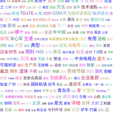
需求
应用于
专家
常规
混凝
良港
淄博
云南
通信
多媒体
麻栗
软件
风景
应急
方法
技术成熟
土
频率
用于
公网
进一步
规范
强国
进展
联网
四个
工业
批
期间
GSM-R
TD-LTE
无线对讲系统
畅博通信
跨域
概
2020
系
不情愿
约
复
随便
通讯
多少
通信行业
内容
公告
统
股份有限公司
何以
英烈
车载
激情
新台址
那有
客户
铁路局
三防
方案
身份
强悍
高效
通信网络
如何
实时
趋势
归档
威海
哪个
年中国
促进
能及
风吹
全新
原来
劳动
介绍
挑选
日夜
公里
发展
好评
保驾
交通
有用
宋心军
巡检
清楚
和源通信功率分配器
功率分配器
设计
典型
大型
出租车
信道
消防
发射
挪移
适合
数据
国内
大学
配件
解决
现场
用到
降实
动员
设备销售
15日
7.0级
全面
会对
700
实施
各行各业
线
实现
整改
中央电视台
盛大
无线
集群
不敬
r70中继台
苹果
刷卡
7400
禁令
生产商
可视对讲
互联网
隙更
造价
城区
照明
综合体
制作
创新成果
上市
同比
裁员
遗体
劳动节镇
增长
居民
不断
我们
限行
对的
雨棚
双向
协议
无线通讯
企业集群
发射合路器
内存
建设
港口
建造
扬子
项目建设
不锈钢
国际机场
遨游车
短波
信号
广州
体系
覆盖
企事业
火场
一带一路
抗爆
高峰
党
要
青岛市
可靠性
7
中华
轻
向前进
为了
Strategy
徐志军
墨西哥
中央
迅速
福
54所
个
通信
引领
防汛
山西
通信系
全网通对讲机
信息
智能家居
为你
生态
工作
距离
太原
详细
星光
全球
大的
协同
宽带
工程建
统
紫燕
促销
轻巧
清晰
对外
语音
运
铲车
专利申请
打破
设
完成
听证会
清移
海外
近些
加速
门铃
论道