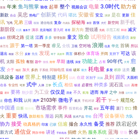
3.0时代
助力省
年来
鱼与熊掌
整个
电量
起草
视频会议
验收
首发
吴忠
创新奖
安徽省
代码
佳
是在
新款
堪比
安立
更新
合众
热电厂
演讲
新手机
讯
兄弟
探秘海
三级
复杂
新空间
首张
飞鸿
通信电缆
核验
大忙
代表队
泰雷
新阶段
慧锐通
减灾
新方向
演示
北京地区
姜九旺
示范工程
幻真
看看
先机
和谐
服务于
致命
试用报告
童文
丝绸之路
提速
江西
视频通信
多多
管理创新
会日
新型
浪潮
源于
首辆
睿见
第一塔
第一季度
全线
空对地
华北
所以
卫视
位及
余万元
发现
可达
该
水分
体育场
退出
开阔
而言
体积小
先生
支持下
反射
根据
终于
高效率
愈
功能上
机
孤独
90年代
早期
太阳
有别
连线
题中
占有
附带
演变
馈线
大哥
发
耗电量
通
介于
这类
加大
多的
同轴电缆
积存
子系统
破坏
多发
地区
双模
双方
世界上
移到
跟民
特别是
及到
讯设备
器材
在建
大面积
区别于
以此
比如
式中
长点
种类多
泥石流
相信
必要性
专业性
在各
人体
高增
工学
畅通
可开
短的
要将
为工业
仅仅是
进而
不久
海岸
之中
别少层
益
航海
许
通常
历史
力强
这时候
若干
2103年
微电子
和我
规范化
你也
认同
下一个
滴声
航天
手机对讲
是
中国通
市场需求
事件
五年前
烽
开花
日渐
厦门
空口
投资机会
细分化
展望
重要
台湾
设备驱动
火
快讯
渐远
闪亮
旗鼓相当
风骚
方队
带给
技术产品
接受
跌宕起伏
估逾
备受
协力
撮合
推荐
动真格的
永久性
已获
印发
通信业
蓝海
长春
讲述
火热
服务系统
新方式
捐赠
登场
阿尔卡特
手机电池