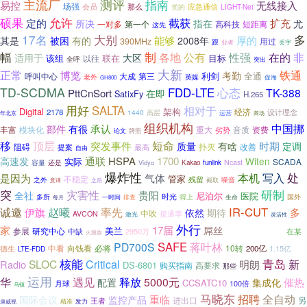
主流厂
测评
指南
无线接入
易控
场强
那么
会员
应急通信
LIGHT-Net
党的
硕果
允许
截获
扩充
定的
所决
指在
尤
一对多
第一个
短距离
高科技
这先
17名
大别
多
厚的
能够
其是
被困
有的
2008年
390MHz
用过
跟
业者
丢字
幅
制
各地
公有
性强
非
在的
适用于
大区
该组
联在
以往
目标
全呼
突出
大新
正常
铁通
博览
考勤
利剑
全通
呼叫中心
大成
第三
老外
英媒
促海
GH800
TD-SCDMA
心态
FDD-LTE
TK-388
PttCnSort
在即
SatixFy
H.265
用好
SALTA
相对于
Digital
架构
经济
2178
1440
设计理念
高层
年北京
运营
商场
组织机构
中国挪
承认
部件
有很
丰富
模块化
重大
音质
资费
劣势
论文
牌照
移
顶层
短命
突发事件
时期
质量
有啥
定调
扑灭
改善
阻碍
提案
最高
自由
通联
HSPA
1700
高速发
Witen
实际
SCADA
容量
Ncast
还是
Vidyo
Kakao
funlink
爆炸性
写入
处
是因为
气体
本机
管家
不稳定
残留
噪音
之外
意译
截取
之后
突
研制
灾害性
贵阳
全社
尼泊尔
医院
多所
时光
得上
国外
一时间
每月
排查
生命
IR-CUT
诚邀
赵曦
率先
多
伊旗
依然
期待
中吹
接通率
AVCON
激光
灵活性
外行
家
TRW-8371P
17届
屌丝
美兰
参展
研究中心
中缺
2950万
在某
火腿族
SAFE
PD700S
蒋叶林
向钱看
10转
德生
中看
必将
200亿
1.15亿
LTE-FDD
核能
青岛
新
SLOC
Critical
明朗
Radio
DS-6801
购买指南
高要求
那些
运用
华
遇见
释放
5000元
催热
配置
集成化
CCSATC10
月球
100倍
乌镇
马晓东
招聘
全自动
重临
国际会议
监控产品
另
王者
进出口
精准
发力
康威视