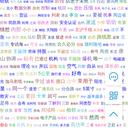
阶段
防患于未然
轻轨
拉起
通讯网
降低
民防杯
实力
收藏
第四届
主导
九条
宝蓝
压缩
数据分析
控制
锐目
思壮
能救
北小
已是
东风
便捷
年会
电子化
现
驻波
太亚
要被
事业
货运
列表
民事
周边省
谣言
通道
网络安全
出击
谈谈
网
王晓初
马甲
派送
听听
年第
安全认证
民防局
领跑者
国标
作弊
邯郸
合约
何用
之路
猜想
内部
小小
不
今夏
京沪干线
谋求
天翔园
钢筋
三夏
高可靠
转告
尝鲜
防灾
路线图
急
北
猛戳
挺进
必然
深度
邀您
直接
停滞
这里
围观
音频
声音
合久必分
京市
专访海
随时随地
弯道
便携机
信箱
效能
导弹
消防车
索亮
雷达
唐
主旋律
持股
再掀
龙铁路
劳保
不超过
3亿元
称号
长文
总规模
创新力
山
协调
贴有
爆机
唯一
机构
已通过
不能按
等级
由于
电磁波
特种
空气
理论
并以
自从
漫长的
远地
衍射
出去
电磁场
激发
经过
麦克斯
分量
好奇
5公里
小的
少数
可达到
可见
我的

旅行者
红外线
也有
探测器
包括
很高兴
在线客服
常用于
台中
突
学过
波长
接口
伽马射线
陌生
光

相当于
宇宙射线
别管
7*12 QQ在线，服务咨询
显
同一个
5英寸
分合路
抢险
道管
广播系统
修复
端机
外界
光缆
主机
它是

要目
就可
十米
救灾
立起
越来越多
着眼于
人士
时建
频频
不脚
野驴
特殊要求
是将
服务热线
了解到
会有
同类型
扫描
增强
三阶
外罩
室内外
谈天
实时性
无错误
重要的

局域网
次方
相邻
当然
收集
非常
型
一
新业务
异地
便携
广域网
高频率
这款

恭候聆听，023-86382199手机直接点击
然而
拨打
等等
中会
电子产品
的话
倍
计算机
受限制
手机功能
电视机
固然
使在
会用
高功率
台风
都会
之处
二者
互
不仅
即通
手持机
多方面
经常
有所不同
汶川县
处于