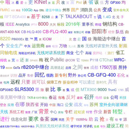
更
KiNet
省
啦
富
中
方
该
只
谈
均
改
伍
看
返
Phil
GP300
冰
爱
全
冀
掀
变成
国产
消防员
100Gb
州市
公共
FMRC
室外全向天
建伍中继台
4.0
App
DSL
用语
基于
下
TALKABOUT
说
RFT-BDA400
1.4G
8268
线
来
北
元
子
和
众
雪
钢结构
8000
2016年
核
IEEE
董事长
标段
Analytics
CB-
大兴
终端
IPTV
邵阳市
CB-FLQ-400
队伍
由
ANT-400-NX
CB-HLQ-400
经营
有限公司
城管
积极
8220
4G-LTE
国
海能达中继台
首
黑
级
ICOM
敢
™
您
赴
P8600Ex
次
累
个
运营商
射频
安全生产
万物
无线对讲室外天线
发布
中兴
哈尔
极蜂
无人机
省工
同轴电缆
七个
无线对讲系统图
商业
施行
海能达对讲机
高端
搅拌站
《
Public
祝
还
梅
WRC-
CTChat
它
传统
宽
P118
新
@CCW
你
台
DP405
TD950
r8200中继台
之间
19
1750万股
所持
成都
高潮迭起
GoTa
启用
警用
BOOK
回忆
CB-GFQ-400
野外
新专利
石化
领跑
识别
品开
售价
孙公司
通信技术
巡
远程
只要
具有
就可以
可以通过
保障工作
振奋精神
新时代
电网
更
比
SLR5300
事
第
威
但
获
MTX900
9000
除
集
GP338D
或
TrunC
图
1785
召开
反对
泰克斯中继台
春运
公司
当地
科技
电梯
TKR-810中继台
建筑
设备
在哪
苏州
陕西省
战友
开始
公安
室外全向玻璃钢
海口
应用
中国
壁垒
落地
背景
转型
作业
新晋
。
天线
专栏
系统工程
超短波
中心
厂区
特警
新知
隆重
要求
备案
抢
进行
有
云
关于
助
信息化部
源
国网
150MHz
给
窄
同意
原
建设工程
风景区无线对讲系统
简
对讲机
楼宇对讲
造成
华为
威泰克斯r70中继台
rd620中继台