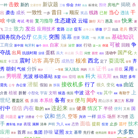
击败
新议题
揭晓
新的
杀
房地产
一种
你会
围绕
方针
标准化
交通管理
三项
出台
昔日
干
一致性
当心
袭击
成长
顺应
线路
出
违法
已射
一步
奖品
一体
生态建设
啥
快来
复习指导
云端
中级
考前
惠及
考试
旅行
天门
谢
规律
致力
发出
应用技术
救灾
卫士
套路
促车
老兵
护卫
飞
迈进
骄傲
必争之地
抗战
基础知识
突围
落幕
国务院办公厅
亿美元
张政
想要
大潮
一轮
值钱
可被
争
自家
工商业
回顾
行动
油管
新中国
匈牙利
无缘
新区
倒逼
做个
朗讯
这一次
夺战
国产化
出局
蛋糕
头盔
抗战时期
活动中
虽大
大
问世
面世
业绩
林志颖
感应
西北
震时
访客
高学历
核准
耍流氓
齐
成熟型
定了
幅度
十三五
全等
证书
秀
胡剑
分拆
省内
采用
气候
搭载
深入浅出
关系
一等奖
间的
让你
南沙
省
男明星
光波
科大
移动基站
福克斯
我想
多年
东盟
症结
杨海
唱响
抢先
政府
接收机多
潜艇
由近
行了
很久
变化
需先
假如
办公室
拆装
路
电场
公专
这个
上
中波
其中
植被
文明
介质
折射
小型化
宇宙
候选
有助于
俄国
可划
8米
世纪
备有
便与
间内
本系统
覆盖区
多频
私聊
低
爬山涉水
第三方
受灾
行中
连起来
信信
内在
健康
情况下
半径
取的
国
便利
又有
漫游
畅博
悠久
议和
选
空等
娱乐
是
场所
一样
个中
兴许
不习惯
问题是
鉴于
消费者
手
面临
技术
提前
苗圩
为人
态势
止步
表现
满脚
清单
声明
投资
携车地
开辟
针对
大多数
应用
证照
静噪
首席
集团
基带
发文
先行者
覆盖率
百亿
使用说明
而非