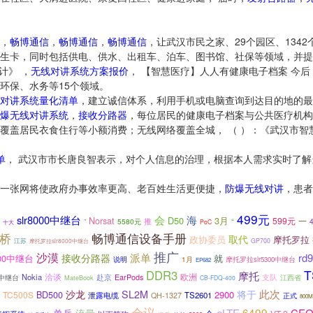
，
畅博通信
，
畅博通信
，
畅博通信
，让武汉市民之家、29个园区、134
生卡，同时包括供电、供水、出租车、泊车、图书馆、社保等领域，并提
计》 ，
无线对讲系统方案报价
， 【智慧医疗】人人有健康电子档案 今
环保、水务等15个领域。
对讲系统量化清单
，建立诚信体系，利用手机或电脑查询到达目的地的最
爆无线对讲系统
，
接收分路器
，每位居民的健康电子档案与公共医疗机构
覆盖居民衣食住行等小额消费；无线网络覆盖全城， （ ）：《武汉市智
单
， 武汉市市长唐良智表示，对个人信息的治理，根据本人需求实时了
一张网将使政府办事效率更高、老百姓生活更便捷，
防爆无线对讲
，患者
499元
会
slr8000中继台
海
Norsat
D50
3月
599元
推
“
一
5580元
”
PoC
十大
桥
畅博通信设备手册
取代
政协委员
摩托罗拉
江苏
摩托罗拉slr8000中继台
GP700
推广
沙漠
派单
rd
接收分路器
000中继台
就
说明
1月
摩托罗拉slr5300中继台
EP682
T
DDR3
摩托
洽谈
Nokia
EarPods
欧洲
支队
赴京
00中继台
MateBook
江西省
CB-FDQ-400
SL2M
此次
沙龙
将于
BD500
2900
TC500S
泄露电缆
TS2601
QH-1327
正式
800
会议
6499
eLTE
CE