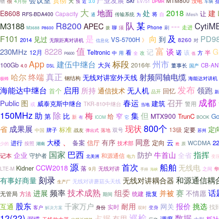
贯彻
产业发展
Skr
MTM800
很
天
物
4月份
没电
3.0
预
近
EV751
DPMR
车辆
大
地面
2018
建
处
E8608
让
Capacity
RFS-BDA400
传输系统
将
通
自
iMesh
为
某
R8200
队
---
M3188
CytiM
APEC
聊
Phone
走进
须
刷
M3688
拨
P8600
是
及
F101
向
PD9
见过
到
VS-5700H
2014
8260
》
无限距离对讲机
信息化
对
值
富
8228
谈
G
230MHz
记
12月
Teltronic
看
诺
该
方
半
中
改
用
全
P6600
伍
App
标段
州市
建伍中继台
100Gb
大兴
2016年
董事长
CB-AN
4.0
国产
DSL
终端
真正
射频同轴电缆
哈尔
无线对讲室外天线
钢结构
海能达对讲机
极蜂
发布
海能达中继台
启用
领跑
所持
通信技术
无人机
首个
回忆
品开
新
成都
图
春运
召开
Public
建筑
威泰克斯中继台
警用
TKR-810中继台
或
当地
150MHz
除
梅
助
集
但
比
窄
MTX900
第
给
TrunC
Go
新
有
ICOM
它
BOOK
800个
成果展
现状
省
定
标准
13级
定要
牌子
战友
落地
双号
中国
弹出式
苏州
、
有序
同意
大楼
云
备案
信厅
定向
2
进行
WCDMA
技术部
按照
湖南
少的
原
抢
国家
巴西
指挥
防护
牛首山
企业
全省
记本
守护者
和源通信
北美洲
电力
变
源
首次
船舶
CCW2018
无线电
Kidner
落
LTE-M
9月
无线对讲
之间
华
海峡
手持
刻录
和源通信耦
有事好商量
无线对讲耦合器
无线对讲蘑菇头天线
生产厂
频率
技术成熟
组委
话
并被
赛
进展
不情愿
方法
统建
批复
无管局
期间
股东
千家万户
耐用
报价
挑选
互通
网关
实时
找
客户
身份
变身
解决方案
双时
12(22)
巡检
数据
占据
有用
漏缆
调度
栎社