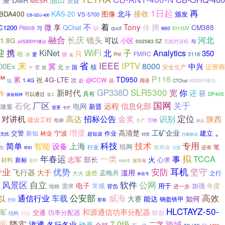
DMR
质疑
MESH
1日起
再
接收
-BDA400
KAS-20
图像
北斗
颁发
VS-5700
CB-GDJ-400
着
不
Tony
微
拥
享
传
CM388
C1200
QChat
P8608
习
quot
缺
960
5111UV
融合
长庆
河北
镜头
可以
1.8G
小区
002583.SZ
无线对讲机
与
slr5300中继台
迎
WiFi
携
KiNet
子
北
Analytics
350
只
啦
FMRC
3118
掀
冰
爱
Phil
返
来
省
IEEE
IPTV
8000
00Ex
冀
中兴
核
运营商
安全生产
元
国
雪
黑
您
下
™
P118
累
4G-LTE
TD950
祝
次
@CCW
1.4G
级
赴
用语
r8200中继台
说
CTChat
SLR5300
GP338D
宽
新时代
你
还
获
作
具有
可以通过
DP405
振奋精神
省工
国网
关于
石化
厂区
远程
信息化部
电网
新晋
隆重
巡更
专栏
定位
对讲机
招标公告
金奖
识别
高达
陕西
建设工程
电梯
生产
万物
新品
。
增援
高清楚
工矿企业
交警
宁波
建立
新知
林业
作业
无忧
超短波
行政执法
转型
科技
技术
专用
简单
智能
上海
设备
组网
笔
发布会
行业
告
还有
即时
无需
拟
年春运
一类
事
TCCA
志军
部长
火
心求
材料
新标
报导海
爱护
666号
专业
耳机
坚守
优势
安防
飞行器
大于
滥用
孟晚舟
这些
之行
大火
单双号
风景区
自立
公网
软件
电子
常规
用于
加强
需求
年度
地铁
背负
进一步
通信行业
公安部
威海
高效
以
车载
大赛
能达
如何
钢盔铁甲
空间
那有
HLCTAYZ-50-
军
和源通信功率分配器
交通
功率分配器
联创
结构
回收
降实
面
7.0级
跨域
渗透
各行各业
二字
动员
会对