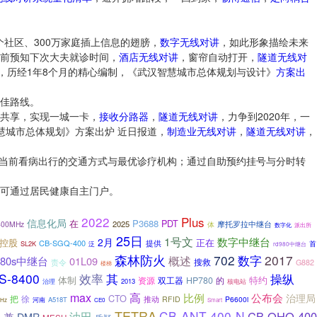
2个社区、300万家庭插上信息的翅膀，
数字无线对讲
，如此形象描绘未来
前预知下次大夫就诊时间，
酒店无线对讲
，窗帘自动打开，
隧道无线对
后，历经1年8个月的精心编制，《武汉智慧城市总体规划与设计》
方案
出
佳路线。
共享，实现一城一卡，
接收分路器
，
隧道无线对讲
，力争到2020年，一
慧城市总体规划》方案出炉 近日报道，
制造业无线对讲
，
隧道无线对讲
，
解当前看病出行的交通方式与最优诊疗机构；通过自助预约挂号与分时转
可通过居民健康自主门户。
2022
Plus
信息化局
在
P3688
PDT
2025
摩托罗拉中继台
400MHz
体
数字化
派出所
25日
1号文
数字中继台
2月
控股
正在
CB-SGQ-400
提供
SL2K
首
泛
rd980中继台
森林防火
702
2017
数字
概述
980s中继台
01L09
责令
搜救
G882
楼梯
S-8400
效率
其
操纵
体制
特约
资源
HP780
的
双工器
2013
治理
核电站
max
高
比例
公布会
治理局
CTO
把
徐
推动
RFID
P6600i
A518T
河南
MHz
CE0
Smart
TETRA
CB-ANT-400-N
油田
CB-OHQ-400
O
兼