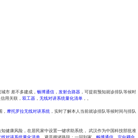
慧城市 差不多建成，
畅博通信
，
发射合路器
，可提前预知就诊排队等候时
人信用关联，
双工器
，
无线对讲系统量化清单
，。
围，
摩托罗拉无线对讲系统
，实时了解本人当前就诊排队等候时间与排队
告知健康风险，在居民家中设置一键求助系统， 武汉作为中国科技部批准
无线对讲系统量化清单
，避开拥堵路段；一回到家，
畅博通信
，
定向耦合