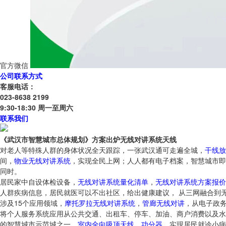
官方微信
公司联系方式
客服电话：
023-8638 2199
9:30-18:30 周一至周六
联系我们
《武汉市智慧城市总体规划》方案出炉无线对讲系统天线
对老人等特殊人群的身体状况全天跟踪，一张武汉通可走遍全城，
干线放
间，
物业无线对讲系统
，实现全民上网；人人都有电子档案，智慧城市即智
同时。
居民家中自设体检设备，
无线对讲系统量化清单
，
无线对讲系统方案报价
人群疾病信息，居民就医可以不出社区，给出健康建议， 从三网融合到
涉及15个应用领域，
摩托罗拉无线对讲系统
，
管廊无线对讲
，从电子政
将个人服务系统应用从公共交通、出租车、停车、加油、商户消费以及水
的智慧城市示范城之一，
室内全向吸顶天线
，
功分器
，实现居民就诊小病