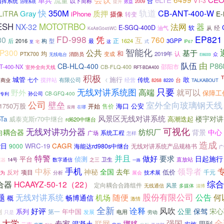
单兵
流量
合
VT-3
指挥系统
以下简称
2009
提升
效益
治理系统
快
350M
轨道
质押
CB-ANT-400-W
Gray
LiTRA
E
iPhone
摄像
转变
ESH
MOTOTRBO
法网
NX-32
器
E-SGQ-400D
软
经
油气
从
K4A8G045WC
FD-998
EP821
凭
80
760
互
后
2016
构
型
正
1624
3GPP
最
这
式
宅
IP67
至
智能化
P300
公共
基于
和
均
2019年
认
PTX700
变成
消防员
众
无线电台
E8600i
由
队伍
P86
CB-HLQ-400
邵阳市
T-400-NX
CB-FLQ-400
室外全向天线
RFT-BDA400
积极
城管
敢
施行
传统
七个
搅拌站
经营
台
商业
有限公司
《
TALKABOUT
8268
8220
只要
无线对讲系统图
高端
就可以
野外
保障工
孙公司
专利
CB-GFQ-400
公司
室外全向玻璃钢天线
壁垒
海口
公安
1750万股
开始
售价
在哪
应用
风景区无线对讲系统
楼宇对讲
Ta
威泰克斯r70中继台
高潮迭起
rd620中继台
可视化
无线对讲功分器
纺织厂
向耦合器
背景
中心
系统工程
广场
怎样
造成
CAGR
2日
WRC-19
9000
海能达rd980s中继台
无线对讲系统产品规格书
广
特警
并且
做好
要求
日起施行
平台
侦测
卫生
直放站
数字通信
之三
14号
压器
一路
手机
中标
领导者
去年
神秘
全国
低价
反对
项目
技术展
千元
分析
为
展会
合器
综合
HCAAYZ-50-12（22）
定向耦合合路组件
风景
无线通信
多媒体
淄博
股份有限公司
题
无线对讲系统
随便
公告
何
机场
畅博通信
概
激情
全新
好评
诠释
风吹
宋心
公里
保驾
系列
年中国
第一
到
发展
只是
电用
劳动
大学
全
强国
专家
联网
挪移
混凝土
用到
实施