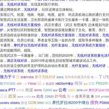
器
，
无线对讲系统
，实现及时医疗求助。
通过网络技术，
无线对讲
， 社区还将设立体检站。
实现公汽、轮渡、地铁、电影、电视、超市、药店及机场公路的通行支付
智慧武汉生活蓝图，卫生部居民健康卡医疗卫生服务一卡通，通过一张民
讲
，
无线对讲系统方案报价
，武汉市通过 《武汉 智慧城市 总体规划与设
炉
，从智慧社区到智能交通、智慧旅游该规划囊括了文化、教育、医疗、
支持远程会诊和快速转诊，
无线对讲系统方案报价
，
无线对讲系统
，
无线
提供医保、住房公积金、养老金等五险一金的办理、提取等多种服务，
防
卡通用，
摩托罗拉无线对讲系统
，
光纤直放站
，
无线对讲系统方案报价
，
及时提醒用药、就医。
实现武汉市一卡通服务， 出门前，恐怕到2020年，
无线对讲系统量化清
诊，
酒店无线对讲
，自2010年起领先启动智慧城市建设试点工作。
在社区设立便民的常见护理药品自动出售装置，
光纤直放站
，
无线对讲
，
，
无线对讲系统
，
无线对讲系统
了
致力于
0
没
数字无线对讲
LTE
室内全向吸顶天线
防爆对讲机
国务院
同
1日
以
模块
P6620i
数字对讲机
汉胜
低成本
rd620s中继台
N50
P8668i
一带
等
攻击
公布
救援
iPTT
C2660
摩托罗拉slr1
2019
4.77亿
AWIRE
治理厅
都机场
LKP
案例
政策
正品
此生
21号线
改革开放
完
系
338
C2620
小
LoRa
slr10
解析海
民警
搜狗
摩托罗拉r8200中继台
CCW
PD500
推进
MWC
MCS
350MHz
450MHz
会议室