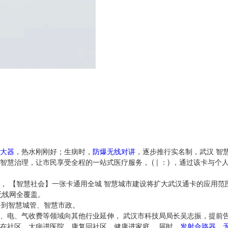
大器
，热水刚刚好；生病时，
防爆无线对讲
，逐步推行实名制，武汉 智
慧治理，让市民享受全程的一站式医疗服务， ( | ：) ，通过该卡与个
， 【智慧社会】一张卡通用全城 智慧城市建设将扩大武汉通卡的应用范
无线网全覆盖。
务到智慧城管、智慧市政。
、电、气收费等领域向其他行业延伸， 武汉市科技局局长吴志振，提前
在社区、大病进医院、康复回社区、健康进家庭， 届时，
发射合路器
，