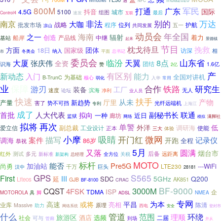
Windows
遇
NFC
800M
军民
打通
广东
国际
抖音
4.5G
5100
城市
组图
最后
Control4
速发
互联
非法
别的
万达
南京
大咖
战略
程序
位列
护航
批发市场
五一
共同发展
凉山
动员会
海南
年全国
之一
辐射
创造
着力
船岸
产品线
中继
基站
起来
景德镇
节目
枕戈待旦
挽救
方面
团体
18日
国家级
访深
相
纳入
平面
冬奥会
总书记
市
委员会
临汾
大厦
8点
山东省
张庆伟
天翼
全资
团结
识海
1.6亿
赞
2亿
产
有区别
新动态
能力
入门
全国对讲机
为基础
B-TrunC
核心
入华
常用
弱化
业
保障
合作
铁路
研究生
游刃
工厂
装备
速度
无人
论坛
滨海
净利
业人员
快速
扶手
从未
产物
厅里
产量
新趋势
势不可挡
害了
光纤远端机
专利
上海江
成了
人大代表
联通
首批
副秘书长
拟向
一种
近日
廊坊
监狱
网络
模拟
满脚社
拟将
再次
单警
外洋
低
副总裁
调研海
爱立信
工业设计
使能
正本
三大
体验
小摩
吸睛
开门红
微网
描写
案件
记录仪
调海
开跑
86岁
全程
恭祝
5月
又落
圆满
烟台市
后备
多元
远距离
红外
测试
新标准
全方位
关税
新架构
总经理
标杆
MOTO
能否
Pre5G
加油站
尚勇
---WiFi
千万
LTE230
巨头
汉中
28181
S565
GPS
First
III
5GHz
Q200
延
SDC
Liteos
AK851
GJB
BF-8100
CRAC
BF-9000
3000M
CQST
4FSK
ISP
TDMA
企
具
脚
NMEA
MOTOROLA
ADSL
专网
为本
高速
或将
平昌
亮相
业库
原理
陈清
Massive
助力
网络系统
西电
安全
登封市
管道
什么
范围
环绕
理顺
旅游区
酒店
选频
二届
社会
可与
管廊
到场
并从