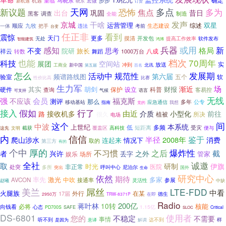
1.6亿元
重临
步步
马晓东
新机遇
机遇
宏微
晓东
订货
天网
多点
多为
新议题
恐怖
焦点
出台
巩固
昔日
调查
黑客
制造
全能
发声
京城
干啥
双星
运营管理
综述
九牧
生态建设
一体
顺应
把手
违法
考前
台变
任正非
看到
震惊
天门
更多
摸清
开发包
提高工作效率
无处
软件发布
智能建筑
鸿博
兵器
感知
或用
新
格局
不变
思考
院研
旅长
祥云
八成
转数
舞蹈
1000万台
档次
70周年
科技
也能
展团
空间站
实
放送
工商业
冲到
新中国
北讯
第五届
百名
怎么
发展期
活动中
规范性
第六届
频谱路线图
验室
五个
软
性价比高
比赛
生力军
场
渐近
其实
胡剑
硬件
保护
设立
科普
财报
查询
客易控
语言
可支持
气候
无线
强
会员
福克斯
不应该
测评
那么
多年
公专
移动基站
应急通信
我想
指南
党的
假如
行了
接入
由近
接收机多
介质
小型化
前往
路
植被
所决
很久
电场
这个
间
中波
本系统
上世纪
低
多频
短距离
高科技
受灾
便与
截获
覆盖区
这先
文明
内
信信
鉴于
半径
2008年
爬山涉水
消费
连起来
情况下
取的
第三方
有的
厚的
个中
爆炸性
不习惯
之后
截
者
兴许
之外
丢字
管家
娱乐
场所
全社
诚邀
取
研制
伊旗
时光
医院
非正常
处突
多所
呼叫中心
尼泊尔
突出
生命
国外
研究中心
依然
期待
率先
激光
多家
中吹
AVCON
参展
接通率
灵活性
中缺
赵曦
美兰
屌丝
LTE-FDD
中看
火腿族
在某
17届
外行
在即
德生
2950万
TRW-8371P
Radio
200亿
蒋叶林
10转
核能
必将
向钱看
1.15亿
心态
SAFE
PD700S
Critical
SLOC
DS-6801
使用者
不稳定
您的
不需要
事情
样
听不到
是因为
达不到
意译
解调