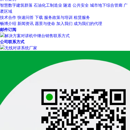
智慧数字建筑群落
石油化工制造业
隧道
公共安全
城市地下综合管廊
广
袤区域
技术合作
快速问答
下载
服务政策与培训
租赁服务
畅博介绍
新闻资讯
愿景与使命
加入我们
成为我们的代理
邮件订阅
公司联系方式