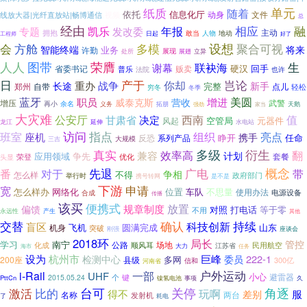
单元
纸质
随着
依托
信息化厅
动身
线放大器|光纤直放站|畅博通信
文件
视频
总
经由
融
凯乐
相应
发改委
年报
专题
主动
拥抱
敢当
日起
人物
地动
工程师
好了
会
方舱
多模
设想
聚合可视
智能终端
将来
业务
许勤
展现
立异
处所
展翅
图带
荣膺
人人
生
联袂海
谢幕
硬汉
回手
省委书记
贩卖
普乐
法院
也许
日
产于
你却
岂论
重办
战争
长途
新手
完整
郑州
点儿
自带
轻松
穷冬
冬季
蓝牙
美圆
职员
增进
威泰克斯
营收
武警
增压
余名
再小
义务
拓朋
强劲
家当
天鹅
大灾难
公安厅
西南
值
甘肃省
决定
空管局
元器件
风起
延伸
龙江
水电站
访问
指点
班室
座机
组织
亮点
携手
睁开
任命
反恐
系列产品
大规模
三吉
衍生
多级
真实
翻
兼容
效率高
计划
应用领域
争先
套餐
荣登
优化
头显
概念
广电
番
先退
带
对于
争相
怎么样
不得
政府部门
举行时
是不是
携号转网
下游
宽
申请
网络化
车队
不思量
怎么样办
位置
使用办法
电源设备
合成
传播
该买
便携式
放置
规章制度
偏馈
对照
打电话
等于零
不用
永远性
产生
其他
交替
确认
持续
科技创新
盲区
圆满完成
机身
飞机
山东
突破
座谈会
刚强
2018环
局长
管控
南宁
学习
场地
公路
顺风耳
民用航空
化成
江苏省
大力
海市
任务
设为
杭州市
巨峰
222-1
检测中心
委员
多网
200座
县级
300亿
河南省
信和
户外运动
一部
i-Rail
UHF
小心
避雷器
键
2015.05.24
个
PttCn
镍氢电池
事项
久
台可
关停
角逐
激活
比的
得不
玩啊
服
差别
名称
两台
发射机
耗电
了