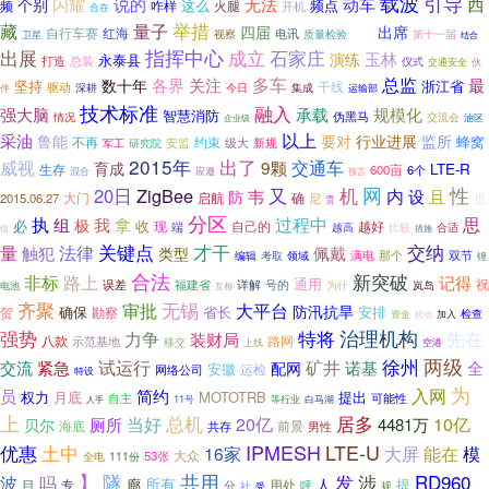
载波
引导
闪耀
动车
西
说的
无法
个别
这么
频点
频
咋样
火腿
开机
合在
举措
藏
量子
四届
出席
自行车赛
红海
电讯
质量检验
评审
第十一届
视察
卫星
结合
指挥中心
成立
石家庄
出展
玉林
演练
永泰县
总装
打造
仪式
伙
交通安全
多车
总监
各界
关注
最
数十年
坚持
浙江省
驱动
干线
深耕
今日
集成
伴
运输部
技术标准
融入
强大脑
承载
规模化
智慧消防
伪黑马
情况
交流会
企业级
油区
以上
采油
鲁能
要对
行业进展
监所
蜂窝
不再
约束
安监
级大
新规
军工
研究院
2015年
威视
出了
交通车
9颗
育成
LTE-R
生存
600亩
6个
混合
应邀
预言
又
机
网
性
20日
ZigBee
内
韦
设
且
防
大门
启航
确
2015.06.27
也
尼
贵
分区
过程中
执
拿
思
组
我
极
收
必
现
自己的
越好
端
越高
比较
合适
信
措施
关键点
才干
交纳
量
法律
触犯
佩戴
类型
满电
那个
双节
编辑
考取
领域
锂
合法
非标
新突破
路上
记得
通用
祝
误差
福建省
详解
号的
岚岛
为什
电池
互相
齐聚
审批
无锡
大平台
防汛抗旱
确保
省长
安排
贺
勘察
检查
资金
机动
加入
强势
特将
治理机构
先在
力争
装财局
八款
路网
示范基地
移交
上线
空港
徐州
两级
交流
试运行
矿井
诺基
紧急
全
配网
安徽
网络公司
运检
特设
为
入网
员
简约
权力
月底
MOTOTRB
提出
自主
可能性
11号
人手
等行业
白马湖
上
当好
总机
居多
10亿
20亿
厕所
4481万
贝尔
前景
海底
共存
男性
IPMESH
优惠
LTE-U
土中
16家
大屏
能在
模
大众
53张
111份
全电
】
隧
共用
涉
RD960
吗
发
波
所有
廊
人
目
专
用处
提
分
呼
规
社
受