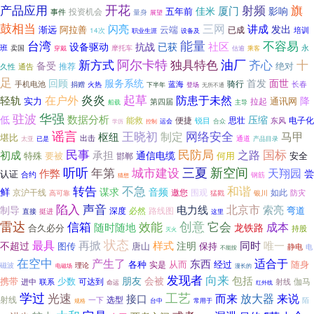
产品应用
开花
旗
射频
厦门
佳米
影响
五年前
投资机会
事件
量身
展望
鼓相当
三网
闪亮
讲成
发出
渐远
阿拉善
云端
已成
培训
14次
职业生涯
设备及
能量
不容易
台湾
社区
设备驱动
抗战
已获
班
永
卖国
穿戴
摩托车
估逾
乘客
阿尔卡特
新方式
独具特色
油厂
齐心
十
备受
绝对
推荐
久性
通告
足
回顾
服务系统
首发
面世
骑行
蓝海
长春
手机电池
捐赠
火热
下半年
登场
无所不通
在户外
炎炎
起草
防患于未然
轻轨
降
实力
通讯网
拉起
第四届
船载
主导
华强
驻波
数据分析
低
压缩
能救
思壮
电子化
便捷
锐目
东风
运会
合众
学历
控制
谣言
网络安全
王晓初
制定
马甲
枢纽
堪比
出击
已是
通道
太亚
产品目录
民防局
民事
之路
国标
初成
承担
通信电缆
特殊
要被
何用
安全
邯郸
听听
三夏
新空间
年第
城市建设
天翔园
作弊
尝
认证
合约
钢筋
猜想
不急
和谐
转告
鲜
谋求
音频
京沪干线
围观
如此
邀您
防灾
银川
高可靠
猛戳
陷入
声音
北京市
电力线
索亮
制导
弯道
深度
必然
路线图
直接
挺进
这里
雷达
信箱
创意
它会
效能
成本
随时随地
龙铁路
合久必分
持股
灭火
状态
最具
再掀
不超过
样式
同时
唯一
注明
唐山
保持
图传
静电
电
不能按
在空中
产生了
适合于
东西
各种
从而
经过
随身
实是
磁波
理论
电磁场
漫长的
发现者
向来
包括
朋友
会被
携带
少数
可达到
进中
联系
射线
伽马
命运
红外线
学过
工艺
光速
接口
而来
放大器
来说
选型
射线
一下
台中
陌
常用于
规格