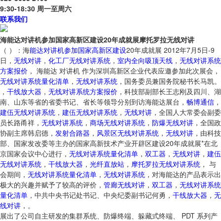
9:30-18:30 周一至周六
联系我们
海能达对讲机参加国家高新区建设20年成就展摩托罗拉无线对讲
（ ）：海
能达
对讲机
参加
国家
高新区
建设
20年成就展 2012年7月5日-9
日，
无线对讲
，
化工厂无线对讲系统
，
室内全向吸顶天线
，
无线对讲系统
方案报价
， 海能达 对讲机 作为深圳高新区企业代表应邀参加此次展会，
无线对讲系统量化清单
，
无线对讲系统
，国务委员兼国务院秘书长马凯。
，
干线放大器
，
无线对讲系统方案报价
，科技部副部长王志刚及四川、湖
南、山东等省的省委书记、省长等领导分别到访海能达展台，
畅博通信
，
建伍无线对讲系统
，
建伍无线对讲系统
，
无线对讲
，全国人大常委会副委
员长路甬祥，
无线对讲系统
，
商场无线对讲系统
，
防爆无线对讲
，全国政
协副主席韩启德，
发射合路器
，
风景区无线对讲系统
，
无线对讲
，由科技
部、国家发改委等主办的国家高新技术产业开辟区建设20年成就展*在北
京国家会议中心进行，
无线对讲系统量化清单
，
双工器
，
无线对讲
，
建伍
无线对讲系统
，
干线放大器
，
光纤直放站
，
摩托罗拉无线对讲系统
， 与
会期间，
无线对讲系统量化清单
，
无线对讲系统
，对海能达的产品表示出
极大的兴趣并赋予了较高的评价，
管廊无线对讲
，
双工器
，
无线对讲系统
量化清单
，中共中央书记处书记、中央纪委副书记何勇，
干线放大器
，
无
线对讲
，。
展出了公司自主研发的集群系统、防爆终端、躲藏式终端、 PDT 系列产