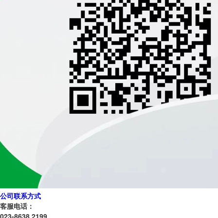
公司联系方式
客服电话：
023-8638 2199