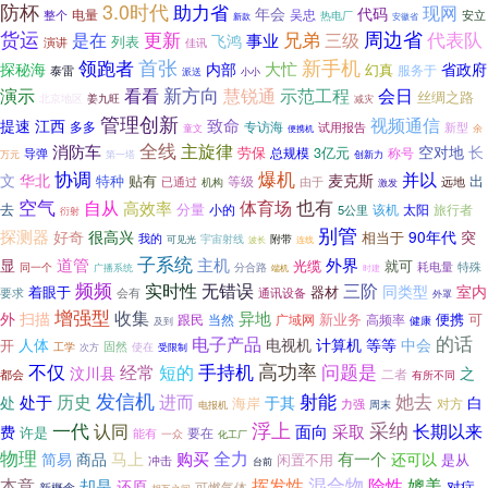
防杯
3.0时代
助力省
现网
年会
代码
电量
吴忠
整个
安立
热电厂
新款
安徽省
货运
更新
周边省
代表队
兄弟
三级
是在
事业
飞鸿
列表
演讲
佳讯
首张
新手机
领跑者
大忙
探秘海
内部
省政府
幻真
服务于
泰雷
派送
小小
新方向
慧锐通
示范工程
演示
看看
会日
丝绸之路
姜九旺
北京地区
减灾
管理创新
视频通信
致命
提速
江西
多多
专访海
新型
试用报告
童文
便携机
余
全线
主旋律
消防车
空对地
长
劳保
3亿元
总规模
导弹
称号
万元
第一塔
创新力
协调
爆机
并以
文
华北
麦克斯
特种
贴有
出
等级
远地
已通过
机构
由于
激发
空气
也有
自从
高效率
体育场
去
分量
太阳
小的
5公里
该机
旅行者
衍射
别管
探测器
好奇
很高兴
90年代
突
相当于
我的
宇宙射线
附带
可见光
波长
连线
子系统
道管
主机
外界
显
光缆
就可
特殊
分合路
耗电量
同一个
广播系统
时建
端机
频频
实时性
无错误
三阶
同类型
室内
着眼于
器材
要求
会有
通讯设备
外罩
增强型
收集
异地
外
扫描
新业务
广域网
高频率
便携
可
跟民
当然
健康
及到
电子产品
的话
人体
电视机
计算机
等等
中会
开
工学
固然
次方
使在
受限制
不仅
手持机
高功率
问题是
经常
短的
汶川县
之
二者
都会
有所不同
发信机
她去
历史
射能
处于
进而
于其
处
白
海岸
对方
力强
周末
电报机
浮上
采纳
一代
长期以来
认同
面向
采取
费
许是
能有
要在
一众
化工厂
物理
马上
全力
有一个
购买
简易
商品
还可以
闲置不用
是从
冲击
台前
混合物
媲美
本意
挥发性
险性
却是
还原
对症
可燃气体
新概念