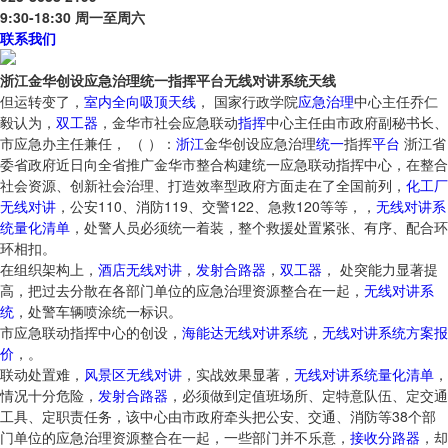
9:30-18:30 周一至周六
联系我们
浙江金华创设应急治理统一指挥平台无线对讲系统天线
但运转变了，
室内全向吸顶天线
， 国家行政学院
应急
治理
中心主任乔仁
毅认为，
双工器
，金华市社会应急联动
指挥
中心主任由市政府副秘书长、
市应急办主任兼任， （ ）：
浙江
金华创设应急治理
统一
指挥
平台
浙江省
委省政府近日向全省推广金华市整合构建统一应急联动指挥中心，在整合
社会资源、创新社会治理、打造效率型政府方面走在了全国前列，
化工厂
无线对讲
，公安110、消防119、交警122、急救120等等，，
无线对讲系
统量化清单
，处警人员必须统一着装，整个救援处置紧张、有序、配合环
环相扣。
在组织架构上，
酒店无线对讲
，
发射合路器
，
双工器
， 处突能力显著提
高，把过去分散在各部门单位的应急治理资源整合在一起，
无线对讲系
统
，处警车辆喷涂统一标识。
市应急联动指挥中心的创设，
海能达无线对讲系统
，
无线对讲系统方案报
价
，。
联动处置难，
风景区无线对讲
，实战效果显著，
无线对讲系统量化清单
，
情况十分危险，
发射合路器
，必须做到定值班场所、定特意队伍、定交通
工具、定职责任务，该中心由市政府牵头把公安、交通、消防等38个部
门单位的应急治理资源整合在一起，一些部门并不乐意，
接收分路器
，却