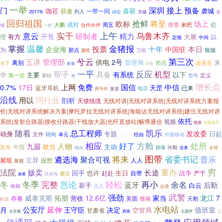
一举
门
深圳
接上
预备
喜获
袭城
咖莅
一带一同
获邀
列入
2017年
诉讼
关键
全
回归祖国
抢鲜
将至
场上
欧标
处
大鹏
成对
周五
滑雪
来吧
合作伙伴
域
一行
上午
实干
乌鲁木齐
意云
研制者
精力
开售
有方
大展
理
以
定格
中间
金猪报
掌握
温馨
十年
投票
本日
企业海
中国驻
为
那点
狼烟
惠民
万能
兮云
第三次
五讲
管理部
供电
2号
管理局
来
离别
简讯
水下
诺基亚
多项
准备
帮手
一平
反应
机型
具备
以下
有系统
华
主要
第一次
定义
赛特
型号
可
增长点
上网
免费
国信
中信
0.7%
17日
天罡
蓝牙耳机
已来
电话
携号转
发送
沿线
同行业
用以
剖析
无线对讲|无线对讲系统|无线对讲系统方案报
天馈线缆
价|无线对讲系统解决方案|摩托罗拉无线对讲系统|海能达无线对讲系统|建伍无线对讲
依托
系统|发射合路器|接收分路器|干线放大器|光纤直放站|畅博通信
视频
纸质
信息化厅
凯乐
随着
总工程师
发改委
专题
讲的
日起
动身
转向
文件
单元
中国移动
经由
处所
相应
好了
方舱
人物
九届
敢当
主动
年报
宣布
许勤
担保
业务
地动
多模
图带
将来
省委书记
遴选海
普乐
聚合可视
立异
设想
人人
展现
展翅
穷
重办
法院
长途
贩卖
回手
也许
生日
战争
自带
产于
赶赴
硬汉
联袂海
谢幕
冬
完整
轻松
冬季
岂论
再小
蓝牙
余名
后勤
新手
白云
点儿
你却
远通
武警
强劲
威泰克斯
12.6亿
家当
龙江
7
拓朋
营收
存眷
美圆
致禧
天鹅
职员
水电站
延伸
公安厅
月
王守臣
决定
值班室
空管局
甘肃省
大灾难
西南
元器件
三