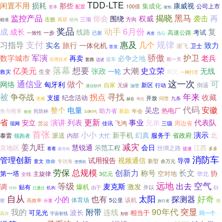
TDD-LTE
闲置不用
损耗
那些
康威视
集成化
公司上市
配置
100倍
资本
催热
黑马
揭晓
监控产品
再
你会
权威
袭击
围绕
击败
方向
再获
三项
精准
梧州
奖品
6月份
动手
成
复
成长
线路
考试
高速公路
一步
已射
一致性
再度
当心
支付
惠及
规律
习指导
实名
几个
致力
旅行
一体化机
谢飞
卫士
签发
骄傲
护卫
军演
数字城市
老兵
再卖
必争之地
前一天
套路
促车
应用技术
迈进
落幕
想要
亿美元
张政
大潮
史立荣
无线
一轮
生变
将比
救灾
一网打尽
这一次
通信业
做个
可
网络
匈牙利
新区
倒逼
自家
行动
无缘
油管
通信软件
寻找
被
年来
争夺战
拐点
收藏
纪念活动
支援
开放
九条
问世
患难
考拉
赫兹
代码
安徽
整个
电量
吴忠
热电厂
助力省
鱼与熊掌
民防杯
新款
年会
验收
3.0时代
省
更新
代表队
演讲
列表
事业
安立
兄弟
周边省
飞鸿
三级
货运
佳讯
现网
首张
小小
演示
新手机
幻真
派送
服务于
省政府
泰雷
大忙
北
领跑者
内部
减灾
姜九旺
会日
慧锐通
示范工程
江西
京地区
丝绸之路
看看
多多
新方向
提速
消防车
管理创新
试用报告
视频通信
导弹
童文
专访海
新型
余万元
致命
便携机
总规模
劳保
创新力
长文
称号
协
第一塔
空对地
主旋律
华北
3亿元
全线
空气
等级
远地
出去
麦克斯
调
激发
爆机
贴有
并以
由于
衍
已通过
机构
特种
自从
太阳
也有
探测器
好奇
小的
体育场
该机
射
5公里
高效率
分量
很
旅行者
90年代
突显
附带
我的
连线
波长
可见光
相当于
同一个
高兴
宇宙射线
别管