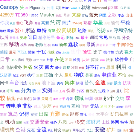
4G--
INFOPLAY
质
Canopy
就绪
头
pl360
Pigeon.ly
公用
7项
Advanced
Voice
IC-F16
存
VoWi-Fi
Master
来袭
蓝天
之歌
4289万
TD350
阿里
出佳
获批
号新
TD360
首站
零点
约请
华星
平稳
飞奔
照片
你我
熟谙
缅甸
高新
世纪
新增
热情
250小时
祝您
累坠
投资规模
飞扬
重特
链路
呼和浩特
浙江
有望
旗舰
调解
重点
队员
诰日
调试
以后
精彩纷呈
条记
常见
分会
最全
里程碑
英雄
图解
新天地
消耗
移动
鑫软
最新
中国特色
主席
教师
新年
祝辞
海格
协会
区域
收购
共创未来
一封
集中
干扰
除了
司亚
验证
强大
简报
方式
惯例
信威
操作性
展示
经验
高性能
日常
在使
软件业
认证
启
惊险
法案
检测
无数
外形
不同
青睐
关心
模式
冗余
审稿
火灾
利用
跨省
四大
好不行
动
电信业务
思维
引
调整
最快
冲刺
估量
敢用
物联
电信业
正确
个人
足步
不怕
汉济渭
执行
是否
三超
择物
瑞文
代行
求救
全速
地下室
集体
车台
替代
抗衡
网卡
拨出
比安
搞混
类有
走在
加密
民用
分为
比
实例
保养
收回
分区
自己的
过程中
呼号
越好
互调
调频
机能
许可
越高
较
那个
双
措施
领域
交纳
串频
触犯
佩戴
法律
关键点
考取
才干
合适
类型
非标
节
锂电池
误差
无法
互相
详解
路上
为什
福建省
通用
自行
合法
新突破
齐聚
记得
岚岛
出席
勘察
大平台
防汛抗旱
祝贺
确保
资
省长
车赛
审批
移交
机动
装财局
治
交通安全
八款
路网
上线
特将
金
强势
演练
检查
力争
安徽
理机构
空港
交流
矿井
全
先在
特设
九江
试运行
网络公司
徐州
紧急
诺基