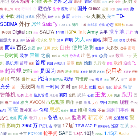
多所
之后
用过
场所
丢字
娱乐
之外
截取
不习惯
管家
突
爆炸性
以往
处突
全社
国外
尼泊尔
激
生命
GH800
呼叫中心
研制
诚邀
出
医院
非正常
赵曦
率先
时光
伊旗
依然
火腿族
TD-
光
中吹
参展
利剑
美兰
中缺
接通率
研究中心
期待
多家
外行
SCDMA
屌丝
SatixFy
德生
向钱看
心态
蒋叶林
必将
FDD-LTE
中看
H.265
携车地
SALTA
Talk
Digital
Army
HSPA
1440
选手
开辟
TK-388
功
2178
用好
为人
牌照
运营
声明
面临
能强大
模块化
部件
清单
技术应
表现
针对
满脚
提前
投资
百亿
自由
使用说明
而非
大多数
集团
证照
改善
雷雨
用
发文
覆盖率
静噪
容量
之前
出色
一段时间
装在
态势
数量
受
分布式
出行
止步
同播
10公里
扩展
首席
换机潮
到
预测
欧姆
苗圩
先行者
基带
迎接
飞
提案
英国
赢家
外观设计
芬兰
使用者
超常规
是因为
远吗
快
您的
意译
事情
解调
样样
操作
达不到
不稳定
不需要
汽油
气体
残留
写入
是指
可懂度
爆炸
噪音
采集
科技产品
多了
化工
分离
本机
充分
无线网
并对
钢管
一时间
得上
君诚
每月
某一
把握
放开
始发
贵阳
跑男
王龙
智能机
思科
信息管理
襄阳
全民
上演
固
切勿
心脏
大单
英豪
湖北省
规程
市场观察
AVCON
用作
全云
雅虎
事儿
网
电厂
拼接
空闲
艾尔
邓晓辉
逮捕
南安
思想
你就
维和
漏洞门事件
灵
缓冲区
能给
不在
渠道
处罚
暗牌
蛴蟆节
两岸
备战
监测网
新要求
警
活性
老刀
方明
交通警察
发掘
后续
上千种
涌入
17届
情
影响力
2950万
在某
李强
TRW-8371P
严厉打击
巡店
多天
新闻发布会
SAFE
10转
抢手货
1.15亿
1.8亿
全市
PD700S
Radio
在即
200亿
LTE-FDD