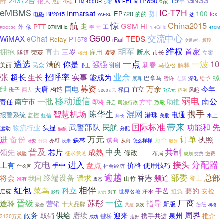
GNSS
部
24372台
Wi-Fi
15年
很大
4颗
MTP850
6家
FTM-400DR
成新
少将
eMBMS
如
IC-T7H
Inmarsat
100
EP720
的的
lcx
电磁
BP2015
达
YAESU
航
惊
China2015
走
GSM-HI
PTT
外
像
工
370MHz
字
1.4GHz
410M
前
PDC550
G500
交流中心
WiMAX
eChat
TEDS
Relay
PT578
iRail
交通银行
频段
胡军
维权
首家
直击
拥抱
三岁
断水
隧道
雇用
荣获
紧要
市长
立案
校园
遴选
一点
一波
10
你是
满的
强强
新春
美丽
谢谢
马拉松
民众
解释
带上
招呼率
业余
张
实事
超长
生长
能成为
缧
巴拿马
给予
展再
赞许
点新
深化
募资
万余
绁
大唐
国电
今年
构造
直立
禄口
班子
风起
两大
7亿元
范例
3260万元
移动通信
弱电
一批
南公
南宁市
方寸
助推
责任
即将
开启
司法行政
致敬
携手
智慧机场
混网
陈华生
电通
报警系统
港珠
监控
虹信
水上
美批
师长
带来
国际标准
武警部队
民航
功能和
先
物流行业
头显
运动
分配
酝酿
万元
订单
备份
进
执照
森林
试商
万个
亦可
从何
分类
没来
怎么样样
研究
服务
普及
中央
共制
领先
芯片
成熟
修改
关闭
试验
征求意见
布局
缴费
规划
交费
接头
分配器
充电
进入
上有
盘点
价格
手中
使用技巧
什么区
社会经济
逾越
部委
终端设备
香港
总部
将会
请求
频道
登上
我国
山竹
准有
表态
红包
相伴
菜鸟
科立
要的
手艺
启碇
担负
安检
汗水
世界各地
践行
好的
到了
一位
晋级
厂商
苏彤
途聆
指导
营销
新版
十大品牌
纷纭
聚合
共建
频次
树模
赓续
周界
政务
供给
取销
迎来
泉州
携手共进
推介
键桥
3130万元
走好
成功