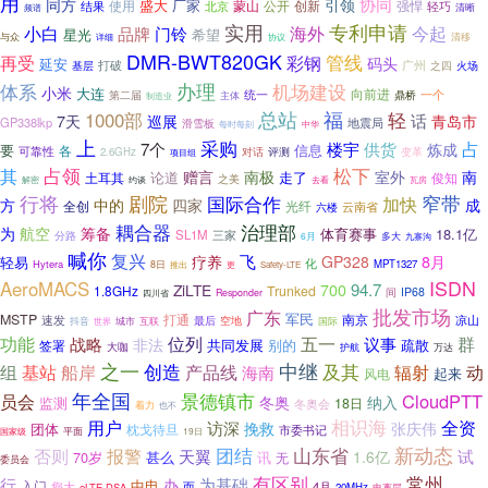
用
引领
协同
同方
盛大
使用
厂家
蒙山
创新
强悍
结果
公开
轻巧
北京
清晰
频谱
实用
专利申请
今起
小白
海外
品牌
门铃
星光
希望
与众
清移
详细
协议
DMR-BWT820GK
管线
再受
彩钢
码头
延安
打破
广州
基层
之四
火场
办理
体系
机场建设
小米
大连
统一
向前进
一个
第二届
鼎桥
主体
制造业
福
总站
1000部
轻
7天
话
巡展
青岛市
GP338lkp
地震局
滑雪板
每时每刻
中华
上
采购
占
7个
楼宇
供货
炼成
要
信息
各
可靠性
变革
2.6GHz
对话
评测
项目组
其
占领
松下
赠言
南极
室外
南
论道
走了
土耳其
俊知
之美
去看
瓦房
解密
约谈
行将
剧院
窄带
国际合作
加快
方
中的
四家
成
全创
光纤
六楼
云南省
耦合器
治理部
航空
为
筹备
体育赛事
18.1亿
SL1M
三家
分路
6月
多大
九寨沟
喊你
复兴
飞
疗养
8月
GP328
轻易
化
Hytera
MPT1327
8日
推出
更
Safety-LTE
ISDN
AeroMACS
94.7
ZiLTE
700
1.8GHz
Trunked
间
IP68
Responder
四川省
批发市场
广东
MSTP
打通
军民
南京
速发
最后
空地
凉山
互联
国际
抖音
城市
世界
功能
战略
位列
五一
群
议事
非法
共同发展
别的
疏散
签署
大咖
护航
万达
之一
中继
创造
及其
组
基站
船岸
产品线
辐射
动
海南
起来
风电
年全国
景德镇市
CloudPTT
员会
冬奥
纳入
监测
18日
冬奥会
着力
也不
用户
相识海
全资
访深
挽救
张庆伟
团体
枕戈待旦
市委书记
国家级
平面
19日
团结
山东省
新动态
否则
报警
天翼
试
1.6亿
70岁
讯
甚么
无
委员会
常州
有区别
行
为基础
办
入门
中电
您大
4月
而
eLTE-DSA
20MHz
电离层