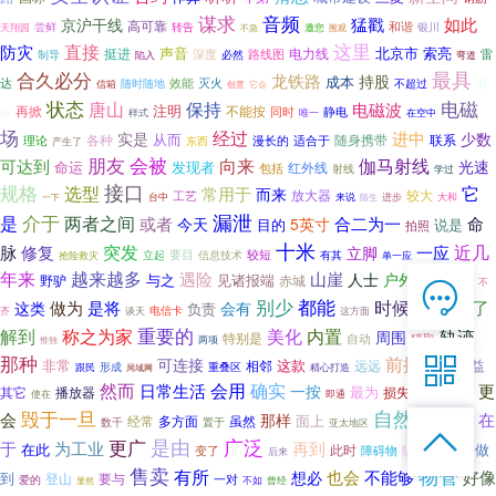
谋求
音频
猛戳
如此
京沪干线
高可靠
转告
和谐
天翔园
尝鲜
银川
邀您
不急
围观
这里
直接
防灾
声音
北京市
索亮
挺进
电力线
制导
深度
必然
路线图
雷
陷入
弯道
合久必分
最具
龙铁路
持股
成本
效能
灭火
达
图
信箱
随时随地
不超过
创意
它会
状态
电磁
保持
唐山
电磁波
注明
再掀
不能按
同时
静电
传
在空中
样式
唯一
场
经过
实是
进中
少数
从而
各种
随身携带
联系
理论
适合于
东西
漫长的
产生了
朋友
会被
向来
伽马射线
可达到
光速
命运
发现者
红外线
包括
射线
学过
接口
规格
选型
它
常用于
而来
放大器
较大
工艺
台中
来说
陌生
进步
大和
一下
漏泄
介于
是
两者之间
或者
今天
合二为一
命
5英寸
目的
说是
拍照
十米
突发
近几
脉
修复
一应
立脚
立起
要目
信息技术
较短
有其
单一应
抢险救灾
年来
越来越多
遇险
山崖
人士
户外探险
与之
见诸报端
野驴
赤城
不脚

不
在线客服
别少
都能
是将
时候
了
做为
这类
会有
负责
少人
下面
电信卡
齐
谈天
这方面

重要的
内置
轨迹
解到
称之为家
7*12 QQ在线，服务咨询
美化
周围
特别是
自动
猎取
两项
惟独

那种
前提
可连接
非常
这款
增益
相邻
条件
远远
形成
跟民
重叠区
精心打造
局域网
会用
然而
确实
日常生活
更
一按
最为
洪水
播放器
其它
损失
台风
服务热线
使在
即通
自然地
毁于一旦
会

那样
在
面上
经常
多方面
虽然
倾向于
数千
置于
亚太地区

恭候聆听，023-86382199手机直接点击
更广
是由
广泛
再到
于
为工业
在此
此时
做
变了
每个人
障碍物
阻挡
拨打
后来
售卖
物管
有所
也会
不能够
好像
想必
到
登山
要与
爱的
一对
曾经
显然
不如