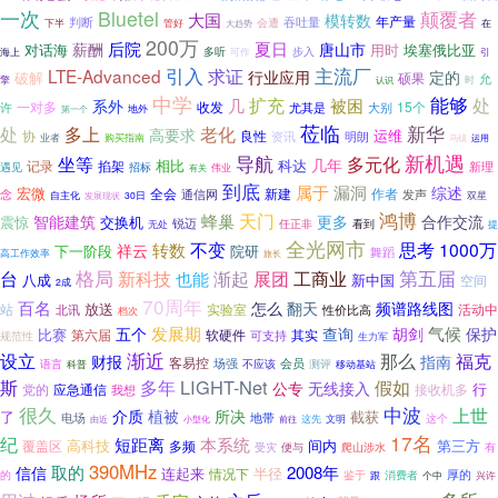
一次
Bluetel
颠覆者
大国
模转数
年产量
判断
会遭
吞吐量
下半
管好
在
大趋势
200万
后院
夏日
薪酬
唐山市
对话海
用时
埃塞俄比亚
多听
步入
海上
可作
引
引入
主流厂
LTE-Advanced
求证
行业应用
定的
破解
硕果
允
擎
认识
时
中学
扩充
能够
处
系外
几
被困
一对多
15个
收发
尤其是
大别
许
地外
第一个
莅临
新华
处
多上
老化
高要求
运维
协
良性
资讯
明朗
购买指南
业者
乌镇
运用
新机遇
导航
坐等
多元化
几年
相比
科达
记录
掐架
新理
遇见
招标
伟业
有关
到底
漏洞
属于
综述
宏微
全会
新建
念
作者
发声
通信网
自主化
发展现状
30日
双星
鸿博
天门
蜂巢
智能建筑
更多
合作交流
震惊
交换机
锐迈
任正非
看到
无处
提
全光网市
不变
思考
1000万
转数
祥云
院研
下一阶段
舞蹈
高工作效率
旅长
第五届
格局
台
新科技
也能
渐起
展团
工商业
八成
新中国
空间
2成
70周年
百名
怎么
翻天
频谱路线图
放送
站
北讯
实验室
性价比高
活动中
档次
发展期
气候
五个
查询
胡剑
保护
比赛
第六届
软硬件
其实
可支持
规范性
生力军
渐近
设立
那么
福克
财报
指南
客易控
场强
会员
语言
不应该
测评
科普
移动基站
多年
LIGHT-Net
斯
假如
公专
无线接入
党的
应急通信
行
我想
接收机多
很久
中波
上世
介质
植被
所决
截获
了
电场
地带
这个
这先
由近
小型化
前往
文明
17名
纪
短距离
本系统
高科技
间内
第三方
覆盖区
多频
受灾
爬山涉水
便与
有
390MHz
取的
2008年
信信
连起来
半径
情况下
厚的
消费者
的
鉴于
跟
个中
兴许