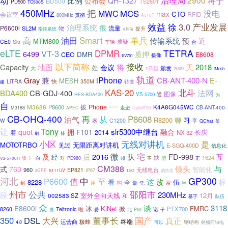
治理局
2900
将于
比例
QH-1327
公布会
BD500
TS2601
PD500
TC500S
450MHz
把
MCS
MWC
没电
max
CTO
会议室
RFID
贯彻
800MHz
A518T
效益
徐
3.0
产业发展
治理系统
很
P6600i
物
流量
SL2M
提升
指挥系统
4月份
单兵
高
油田
Smart
近
传输系统
预
MTM800
质疑
CE0
Skr
车辆
合
eLTE
DPMR
TETRA
VT-3
6499
质押
DMR
CEO
E8608
摄像
EV751
以下简称
接收
将
天
Capacity
地面
2018
会议
处
颁发
大
1日起
2009
iMesh
轨道
iPhone
CB-ANT-400-N
Gray
兼
E-
MESH
快
LiTRA
350M
转变
建
北斗
KAS-20
法网
BDA400
CB-GDJ-400
图像
通
VS-5700
RFS-BDA400
为
自
---
M3688
拨
Phone
K4A8G045WC
P8600
CB-ANT-400-
M3188
走进
APEC
CytiMESH
CB-OHQ-400
再
P8608
从
油气
R8200
聊
习
W
C1200
享
器
QChat
某
让
Tony
quot
slr5300中继台
拥
F101
融合
着
2014
长庆
NX-32
传
刷
小区
无线对讲机
是
MOTOTRBO
无限距离对讲机
见过
E-SGQ-400D
信息化
微
宅
2016
队
FD-998
及
后
互
经
1624
》
缺
对
须
型
正
软
向
PD980
不
VS-5700H
CM388
镜头
与
式
760
智能化
960
无线电台
EP821
IP67
3GPP
5111UV
1.8G
消防员
河北
中
GP300
P6600
值
至
这
改
标
8228
看
全
伍
构
到
最
凭
用
富
半
州市
公共
邵阳市
230MHz
段
室外全向天线
12月
002583.SZ
和
队伍
基于
众
谈
3118
E8600i
冰
KiNet
FMRC
掀
PTX700
8260
Teltronic
啦
诺
爱
携
北
Phil
子
国产
350
DSL
大兴
董事长
真正
终端
运营商
极蜂
可以
钢结构
4.0
射频同轴电