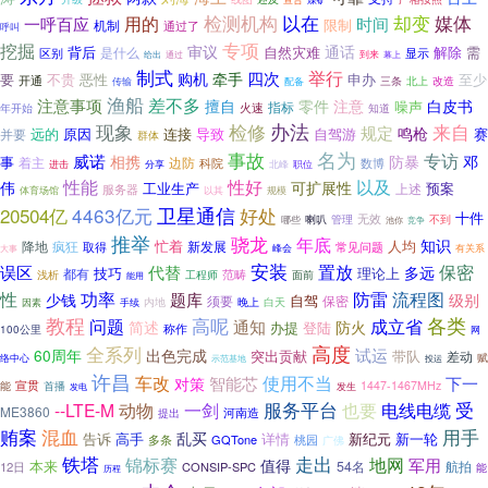
以在
媒体
检测机构
却变
用的
时间
一呼百应
限制
机制
通过了
呼叫
专项
挖掘
审议
通话
背后
自然灾难
解除
需
是什么
显示
区别
给出
到来
幕上
通过
制式
举行
四次
购机
牵手
要
不贵
恶性
申办
至少
开通
三条
北上
改造
传输
配备
渔船
差不多
注意事项
白皮书
擅自
零件
注意
噪声
火速
指标
年开始
知道
办法
现象
检修
来自
规定
鸣枪
远的
原因
连接
导致
赛
并要
自驾游
群体
事故
名为
专访
威诺
相携
防暴
邓
事
边防
着主
科院
数博
进击
职位
分享
北峰
性能
性好
以及
伟
可扩展性
工业生产
预案
上述
服务器
以其
体育场馆
规模
卫星通信
20504亿
4463亿元
好处
十件
管理
无效
喇叭
不到
哪些
池你
竞争
推举
骁龙
年底
人均
知识
忙着
新发展
降地
疯狂
取得
常见问题
有关系
峰会
大事
安装
置放
保密
误区
代替
多远
技巧
理论上
都有
范畴
工程师
浅析
面前
能用
功率
防雷
性
流程图
题库
少钱
自驾
级别
须要
保密
晚上
白天
内地
因素
手续
教程
高呢
各类
问题
通知
成立省
简述
防火
办提
登陆
称作
100公里
网
高度
全系列
试运
60周年
出色完成
突出贡献
带队
差动
赋
络中心
示范基地
投运
许昌
车改
使用不当
智能芯
下一
对策
宣贯
1447-1467MHz
能
首播
发生
发电
服务平台
受
--LTE-M
动物
一剑
也要
电线电缆
ME3860
河南造
提出
用手
贿案
混血
乱买
告诉
高手
详情
新纪元
新一轮
GQTone
多条
桃园
广佛
铁塔
走出
地网
锦标赛
军用
值得
本来
54名
12日
CONSIP-SPC
航拍
能
历程