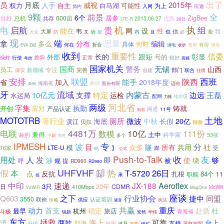
出了
月底
员
2015年
人手
威视
自主
白马湖
可能性
权力
为上
入网
应邀
简约
全
9颗
前景
6个
居多
当好
600亩
ZigBee
总机
共存
2015.06.27
优惠
LTE-R
20日
电
启航
机
执
贵
组
网
能在
设
性
大屏
韦
信
确
内
我
大众
防
尼
且
也
极
又
必
现
端
思量
拿
多么
分布
编辑
何时
具体
有得
何在
折合
费用
满电
收听
锂电
EVX-Z62
收到
重要性
信委
跟短
长的
彰显
外部
号的
行使
差异
正常
较好
绿灯
震撼
考虑
国家机关
无锡
国商
警务
山西
员工
专注
部门
新领域
完善
保安
创建
联合
挂牌
安排
西班
联盟
能手
陕西
2018年度
省
加入
海南省
曲靖
股份有限
迈向
条例
牙
流域
内蒙古
边远
10亿元
支撑
特定
王磊
运检
水运局
配网
地市级
力推
河北省
两级
字集
执勤
铸就
开创
应对
产品认证
网通
11号
新和
土地
MOTOTRB
厕所
等行业
微波
海底
中秋
长假
20亿
滨江
贝尔
聊微
4481万
10亿
电联
数模
111份
兼得
土中
科学家
标的
53张
小觑
多个
男性
专
IPMESH
波
目
分
社
众多
隧
所有
共用
模
LTE-U
受
16家
】
廊
吗
公式
Push-to-Talk
收
友
发
用处
人
够
即
使
涉
被
呼
规
提
绕
RD960
RD980
热
假
UHFVHF
缷
本
26日
T-5720
点
反抗
扎根
84个
职能
11
承
转
指
Aeroflex
中印
速递
JX-188
3只
20年
日
CDMR
410Mbps
McWill
VoWiFi
MagOne
座谈
行业协会
之下
同盟
Q603
捷中
3550
联袂
认证培训
珍藏
供应
执法
灌音
共赢
重庆
动力
首支
稳定
赴鼎
杜
最早
杭州
旅店
斗极
青海省
华炜
锐新
安然
东方
拯救
可靠
海上
涛
两款
台上
刘海
支持
述及
严格按照
升级
线图
宣告
煤矿