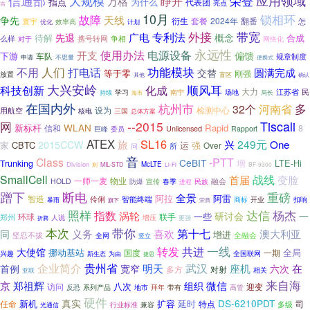
信通部
大规模
应用领域
荣登
睁开
万格
指点
为什么
代表团
亮点
吉
10月
锁相环
故障
天线
争先
衍生
套餐
2024年
寰宇
翻番
效率高
怎
优化
计划
带宽
专利法
外接
先退
广电
概念
待解
合成
争相
么样
对于
携号转网
网络化
永远性
使用办法
电源设备
开支
偏馈
下游
车队
规章制度
不思量
申请
便携式
人们
打电话
功能模块
不用
圆满完成
交替
等于零
刚强
放置
盲区
其他
确认
大兴安岭
顺风耳
科技创新
化成
大力
民
南宁
场地
江苏省
学习
局长
持续
海市
在国内外
多
杭州市
河南省
32个
检测中心
用航空
设为
核电
三国
总体方案
网
--2015
Tiscali
WLAN
新标杆
Rapid
信和
8
Unlicensed
委员
Rapport
巨峰
ATEX
SL16
249元
2015CCW
旅
兴
One
CBTC
运
强
家
Over
所
问
音
Class
-PTT
CeBIT
增
LTE-Hi
Trunking
Division
McLTE
MIL-STD
BF-9300
则
Li-Fi
战线
SmallCell
变脸
首届
一师一麦
物业
HOLD
宣传
春季
民族
融会
防爆
进程
断电
蹭下
重磅
全景
阿拉
阿雷
智造
智能终端
伶俐
开业
商标
扣响
暴雨
旗下
荣膺
达信
照样
指数
杨杰
涡轮
研讨会
一
一些
环球
联手
郑州
人说
增压
折腾
更强
带你
本次
第十七
义务
喜欢
澳大利亚
同
增进
坚忍不拔
全融会
全网
竖立
一线
转发
共进
大使馆
挪动基站
全局
国度
一期
兴趣
全国联网
新生态
为由
捷思
企业简介
贵州省
武汉
宽窄
明天
座机
在
首例
六次
多方
对射
相关
亚联
来自海
郑祖辉
微信
京
组织
八次
访问
迎变
系列产品
拜年
高管
反恐
地市
带有
硬件
真实
DS-6210PDT
新机
扩容
延时
任命
特点
司
多级
行业标准
兼容
光通信