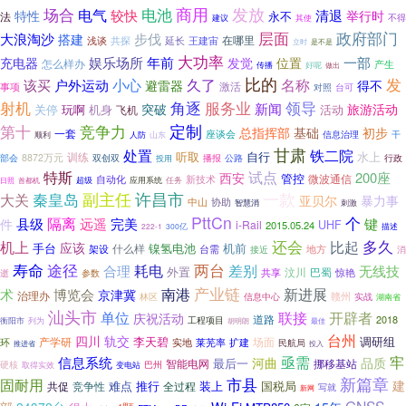
商用
发放
电池
场合
电气
较快
清退
特性
举行时
永不
法
建议
不得
其使
层面
政府部门
大浪淘沙
步伐
搭建
在哪里
浅谈
延长
王建宙
共探
是不是
立时
大功率
娱乐场所
年前
一部
充电器
发觉
位置
怎么样办
产生
传播
好呢
做出
比的
久了
发
该买
小心
名称
户外运动
避雷器
得不
激活
事项
对照
台可
角逐
领导
射机
服务业
新闻
突破
旅游活动
关停
玩啊
机身
飞机
活动
竞争力
定制
第十
初步
总指挥部
基础
一套
座谈会
信息治理
干
顺利
山东
人防
甘肃
处置
铁二院
听取
水上
自行
训练
部会
8872万元
播报
公路
行政
双创双
投用
特斯
试点
200座
西安
管控
微波通信
自动化
新技术
首都机
超级
应用系统
任务
日照
秦皇岛
副主任
许昌市
一款
大关
暴力事
亚贝尔
中山
协助
智慧消
刺激
PttCn
个
隔离
远遥
件
县级
完美
键
i-Rail
UHF
2015.05.24
描述
222-1
300亿
多久
机上
还会
比起
应该
手台
机前
什么样
镍氢电池
架设
台需
地方
消
接近
寿命
途径
两台
合理
耗电
差别
无线技
外置
汶川
巴蜀
逝
参数
共享
惊艳
产业链
南港
博览会
新进展
术
京津冀
治理办
林区
赣州
信息中心
实战
湖南省
汕头市
联接
单位
开辟者
庆祝活动
道路
2018
衡阳市
工程项目
列为
胡明朗
最佳
台州
四川
轨交
李天碧
调研组
产学研
场面
环
实地
莱芜率
扩建
民航局
推进省
投入
亟需
牢
信息系统
河曲
品质
最后一
智能电网
挪移基站
硬核
巴州
取得实效
变电站
新篇章
固耐用
市县
建
难点
国税局
共促
推行
全过程
装上
竞争性
写就
新网