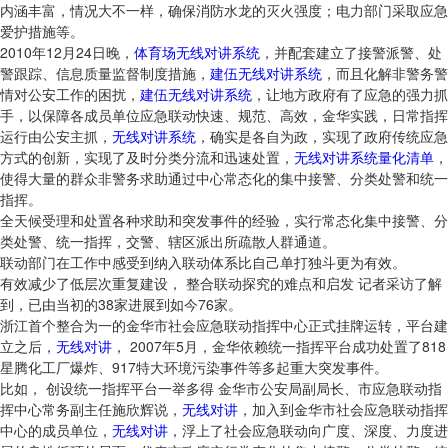
内涵丰富，情况大不一样，确保消防水龙的灭火强度；电力部门采取应急
爱护措施等。
2010年12月24日晚，
体育场无线对讲系统
，并配套建立了接警派警、处
警跟踪、信息质量监督制度措施，
建伍无线对讲系统
，而且化解非警务警
情对公安工作的困扰，
建伍无线对讲系统
，让地方政府有了应急的强力抓
手，以保障各成员单位应急联动快速、规范、高效，金华实践，日常指挥
运行由公安主抓，
无线对讲系统
，确实是各自为政，实现了政府传统应急
方式的创新，实现了及时分类分流和迅速处置，
无线对讲系统量化清单
，
使得大量的群众非警务求助通过中心常态化的集中接警、分类处警和统一
指挥。
全天候受理和处置各种求助和突发事件的经验，实行常态化集中接警、分
类处警、统一指挥，交警、辖区派出所疏散人群通道。
联动部门在工作中感受到纳入联动体系比自己单打独斗更为有效。
有效减少了低层次重复建设， 整合联动探究的难点和启发 记者采访了解
到，已由当初的38家进展到如今76家。
浙江首个整合为一的金华市社会应急联动指挥中心正式挂牌运转，平台建
立之后，
无线对讲
， 2007年5月，金华依赖统一指挥平台成功处置了818
星腾化工厂爆炸、917特大环境污染事件等多起重大突发事件。
比如， 创设统一指挥平台一举多得 金华市公安局副局长、市应急联动指
挥中心常务副主任施欣辉说，
无线对讲
，加入到金华市社会应急联动指挥
中心的成员单位，
无线对讲
，浮上了社会应急联动向广度、深度、力度进