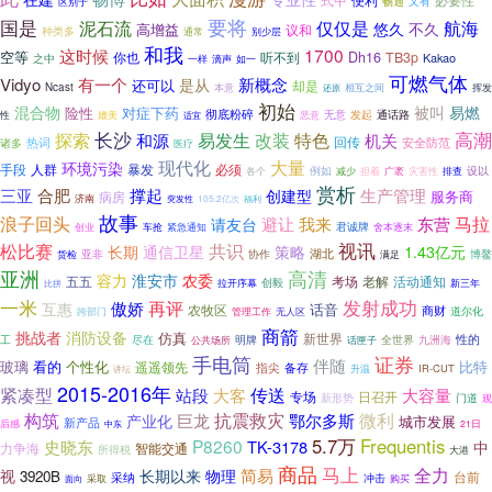
畅通
又有
区别于
要将
国是
泥石流
仅仅是
航海
不久
悠久
高增益
议和
种类多
别少层
通常
和我
这时候
1700
空等
你也
Dh16
TB3p
听不到
Kakao
之中
如一
一样
滴声
可燃气体
有一个
Vidyo
新概念
是从
还可以
却是
Ncast
挥发
本意
还原
相互之间
初始
混合物
被叫
易燃
对症下药
险性
彻底粉碎
无意
发起
性
通话路
媲美
适宜
恶意
高潮
探索
长沙
改装
和源
易发生
特色
机关
回传
热词
安全防范
诸多
医疗
现代化
大量
环境污染
人群
暴发
必须
手段
设以
例如
各个
减少
担着
广袤
灾害性
排查
赏析
三亚
合肥
撑起
生产管理
创建型
服务商
病房
济南
突发性
105.2亿次
福利
故事
浪子回头
马拉
请友台
避让
我来
东营
君诚牌
舍本逐末
创业
车抢
紧急通知
视讯
松比赛
共识
1.43亿元
长期
通信卫星
策略
湖北
亚非
协作
博鳌
满足
货检
亚洲
高清
容力
淮安市
农委
五五
考场
老解
活动通知
拉开序幕
创毅
新三年
比拼
一米
发射成功
再评
傲娇
互惠
话音
农牧区
商财
管理工作
道尔化
跨部门
无人区
商箭
挑战者
消防设备
仿真
新世界
性的
尽在
九洲海
工
明牌
话匣子
全世界
公共场所
证券
手电筒
伴随
看的
个性化
比特
玻璃
遥遥领先
备存
指尖
IR-CUT
升温
讲坛
2015-2016年
紧凑型
传送
大容量
站段
大客
专场
日召开
门道
新形势
观
构筑
抗震救灾
微利
巨龙
鄂尔多斯
产业化
城市发展
新产品
后感
21日
中东
5.7万
Frequentis
史晓东
P8260
TK-3178
中
力争海
智能交通
所得税
大港
商品
马上
全力
简易
视
长期以来
物理
3920B
台前
采纳
冲击
采取
面向
购买