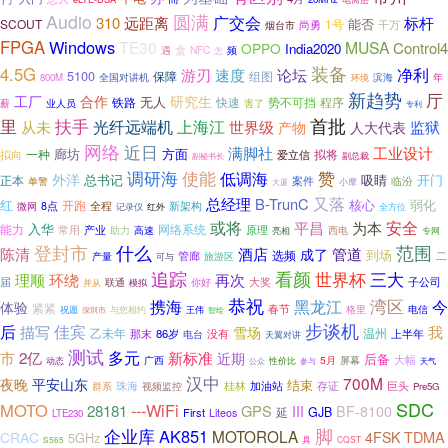
Audio
圆满
广交会
310
远距离
标杆
能否
SCOUT
1号
千万
烟台市
尚勇
FPGA
Windows
TE30
MUSA
Control4
OPPO
India2020
盒
NFC
遇
频
怎
装备
4.5G
净利
游刃
速度
论坛
5100
保障
组图
滨海
年
800M
全国对讲机
环境
新趋势
厅
工厂
合作
研究生
无人
铁路
势不可挡
程序
快速
薪
业人员
害了
专利
里
首批
扶手
从未
光纤远端机
上海江
世界级
监狱
产物
人大代表
网络
近日
工业设计
满脚社
方面
一种
廊坊
拟将
拟向
爱立信
副总裁
副秘书长
调研海
使能
赞
低调海
外洋
吸睛
开门
正本
总书记
案件
单警
临汾
大厦
小摩
又落
总经理
B-TrunC
红
核心
弱化
开跑
全程
8点
新架构
微网
记录仪
红外
全方位
安全
或将
平昌
为本
入华
能力
常用
产业
网络系统
原理
高速
西电
助力
专网
亮相
登封市
什么
范围
酒店
陈清
管道
成了
选频
到场
管廊
二
产量
可与
旅游区
追踪
看颜
世界杯
三大
理顺
环绕
再次
届
子公司
你好
大奖
联通
并从
模拟
恭祝
湾区
今
携海
黑龙江
体验
紧紧
春节
格里
电信
祝愿
王伟
深圳市
与您相约
智绘
步谈机
后
佳宾
我
描写
雪场
乙未年
温州
86岁
没有
上半年
那末
电台
天翼对讲
测试
多元
市
新标准
2亿
近期
后备
大幅
广西
5月
性价比
屏幕
动态
天气
公众
参与
汉中
700M
夜晚
平安山东
结束
珠海
视频监控
桂林
加油站
存证
巨头
群系
Pre5G
SDC
MOTO
---WiFi
28181
GPS
III
BF-8100
延
GJB
First
Liteos
LTE230
脚
企业库
AK851
MOTOROLA
TDMA
CRAC
4FSK
5GHz
具
CQST
S565