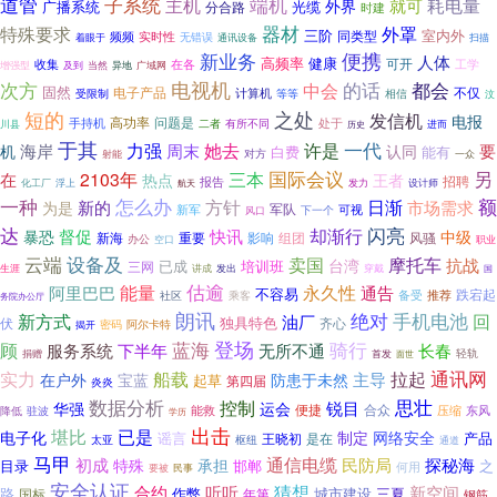
道管
子系统
端机
耗电量
主机
外界
就可
广播系统
光缆
分合路
时建
器材
特殊要求
外罩
三阶
室内外
同类型
频频
实时性
着眼于
无错误
通讯设备
扫描
新业务
便携
人体
高频率
健康
可开
收集
在各
工学
增强型
当然
及到
异地
广域网
次方
电视机
都会
中会
的话
固然
电子产品
不仅
计算机
受限制
等等
相信
汶
之处
短的
发信机
电报
高功率
手持机
问题是
处于
有所不同
二者
川县
历史
进而
于其
一代
力强
她去
许是
海岸
周末
要
机
认同
白费
能有
对方
射能
一众
另
三本
国际会议
2103年
在
热点
王者
招聘
报告
化工厂
浮上
航天
发力
设计师
一种
怎么办
额
方针
日渐
新的
市场需求
为是
军队
新军
可视
下一个
风口
达
闪亮
督促
却渐行
快讯
暴恐
中级
新海
重要
影响
组团
风骚
办公
空口
职业
云端
设备及
卖国
摩托车
抗战
台湾
已成
三网
培训班
生涯
讲成
发出
穿戴
国
能量
估逾
永久性
通告
阿里巴巴
不容易
跌宕起
推荐
社区
备受
乘客
务院办公厅
朗讯
绝对
手机电池
新方式
回
油厂
独具特色
伏
齐心
密码
阿尔卡特
揭开
蓝海
登场
骑行
顾
下半年
无所不通
服务系统
长春
轻轨
捐赠
首发
面世
通讯网
实力
船载
拉起
主导
在户外
宝蓝
防患于未然
起草
第四届
炎炎
思壮
数据分析
控制
锐目
华强
运会
便捷
能救
合众
东风
降低
压缩
驻波
学历
出击
堪比
已是
电子化
制定
网络安全
谣言
产品
王晓初
是在
太亚
枢纽
通道
马甲
通信电缆
初成
探秘海
承担
民防局
特殊
目录
邯郸
之
何用
要被
民事
安全认证
猜想
合约
听听
新空间
路
城市建设
三夏
作弊
年第
国标
钢筋