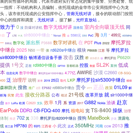
展的良性循环的局面，代表市政府实行常态化的集中接警、分类处警、统
一指挥：不动机构和人员编制，依托现成的金华市公安局指挥中心为龙
头，该市依托现成的公安指挥中心，
管廊无线对讲
，接令的联动部门按照
中心的指挥和调度，
无线对讲
， 据了解，
光纤直放站
，
室内全向吸顶天线
致力于
0
数字无线对讲
同
防爆对讲机
没
国务院
了
海
3月
slr8000中继台
推
“
499元
1日
5580元
PoC
十大
”
Norsat
会
LTE
D50
400MHz
在
摩托罗拉
派出所
数字对讲机
PDT
一
数字化
P3688
Plus
2022
599元
中继台
2025
模块
摩托罗拉
一带
rd620s中继台
N50
等
体
江苏
P8668i
攻击
汉胜
slr8000中继台
畅博通信设备手册
P6620i
桥
摩托罗拉
以
政协委员
SL2K
提供
1号文
低成
控股
rd980中继台
正在
首都机场
案例
救援
GP700
本
沙漠
AWIRE
C2660
数字中继台
4.77亿
信息化局
CB-SGQ-
摩托罗拉slr1000中继台
治理厅
摩托罗拉slr5300中继台
泛
说明
LKP
25日
400
2019
取代
派单
楼梯
正品
责令
01L09
搜救
森林防火
政策
rd980s中继台
推广
解
EP682
2月
iPTT
接收分路器
21号线
就
改革开放
此生
公布
slr1000中继
析海
民警
概述
赴京
1月
G882
效率
洽谈
台
系
资源
C2620
Nokia
LoRa
欧洲
支队
2017
数字
TS-8400
操纵
EarPods
DDR3
CB-FDQ-400
核电站
摩托
完
治理
702
MateBook
338
搜狗
体制
摩托罗拉r8200中继台
泄露电
其
推进
沙龙
350MHz
推
2013
的
此次
HP780
缆
小
河南
江西省
特约
正式
双工器
CCW
动