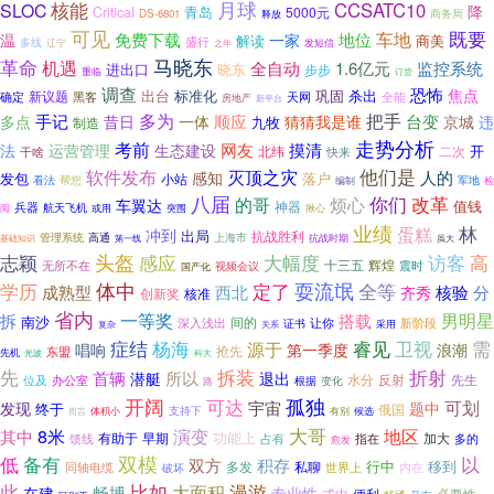
核能
月球
CCSATC10
SLOC
降
Critical
青岛
5000元
DS-6801
商务局
释放
可见
车地
既要
温
免费下载
地位
一家
解读
商美
盛行
多线
辽宁
发短信
之年
马晓东
革命
机遇
全自动
1.6亿元
监控系统
晓东
进出口
步步
重临
订货
调查
恐怖
焦点
出台
标准化
巩固
新议题
杀出
确定
黑客
全能
天网
房地产
新平台
多为
手记
把手
一体
顺应
台变
京城
多点
昔日
猜猜我是谁
违
九牧
制造
走势分析
考前
网友
摸清
法
运营管理
生态建设
开
北纬
二次
干啥
快来
他们是
软件发布
灭顶之灾
人的
感知
发包
落户
小站
看法
帮您
军地
检
编制
八届
你们
改革
的哥
烦心
车翼达
神器
值钱
兵器
航天飞机
阅
或用
突围
揪心
业绩
林
蛋糕
冲到
出局
抗战胜利
高通
上海市
管理系统
抗战时期
虽大
基础知识
第一线
头盔
访客
志颖
感应
大幅度
高
十三五
辉煌
无所不在
视频会议
震时
国产化
体中
耍流氓
学历
定了
全等
分
成熟型
西北
齐秀
核验
核准
创新奖
省内
一等奖
拆
搭载
男明星
南沙
间的
深入浅出
证书
让你
新阶段
采用
复杂
关系
杨海
卫视
需
症结
睿见
源于
唱响
第一季度
浪潮
抢先
东盟
先机
光波
科大
先
折射
拆装
首辆
所以
潜艇
退出
水分
先生
办公室
反射
位及
根据
路
变化
孤独
开阔
可达
可划
宇宙
发现
题中
终于
俄国
支持下
候选
体积小
有别
而言
大哥
地区
8米
演变
其中
有助于
功能上
加大
早期
指在
馈线
占有
多的
愈发
低
备有
双模
以
积存
双方
行中
移到
多发
私聊
世界上
内在
同轴电缆
破坏
此
比如
漫游
畅博
大面积
在建
专业性
式中
便利
必要性