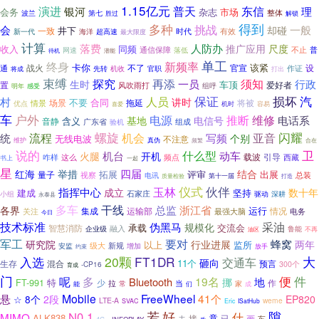
1.15亿元
普天
东信
演进
银河
理
会务
杂志
市场
第七
整体
波兰
解锁
胜过
得到
多种
挑战
会
一般
却碰
井下
一致
时代
有效
新一代
超高速
海洋
最大限度
计算
落费
人防办
推广应用
尺度
同频
收入
不止
通信保障
普
网速
落低
待机
潜能
单工
终身
新频率
卡你
该紧
战火
不了
官宣
设
作证
通
机收
先转
官职
将成
打出
束缚
探究
再添
一员
须知
行政
生时
车顶
置
爱好者
风吹雨打
组呼
明年
感受
损坏
汽
保证
人员
村
讲时
不要
合同
场景
拖延
将被
情景
优点
机时
容易
喜爱
车
户外
推断
电源
维修
电话系
基地
电信号
含义
音静
广东省
组成
验机
螺旋
机会
闪耀
流程
亚音
统
写频
个别
无线电波
不注意
维护
真伪
频繁
合在
说的
什么型
卫
机台
动车
火腿
开机
引导
咋样
频点
载波
这么
西藏
书上
一起
星
四届
结合
红海
举措
拓展
评审
出展
量子
视察
电讯
总装
第十一届
打造
质量检验
仪式
伙伴
玉林
指挥中心
成立
数十年
建成
坚持
小组
石家庄
驱动
深耕
永泰县
多车
干线
浙江省
总监
各界
运行
集成
运输部
情况
电务
关注
最强大脑
今日
技术标准
采油
伪黑马
规模化
承载
智慧消防
交流会
融入
企业级
鲁能
不再
油区
要对
军工
蜂窝
研究院
行业进展
两年
以上
监所
新规
级大
安监
增加
放手
约束
大
入选
20颗
FT1DR
交通车
砸向
11个
生存
混合
预言
300个
-CP16
育成
门
便
呢
件
多
19名
Bluetooth
地
挪
FT-991
特
少
作
拉
当
家
常
能
们
成
Mobile
FreeWheel
41个
悬
8个
2段
EP820
☆
LTE-A
weme
SVAC
Eric
ISatHub
好
隙
若
N0.1
什
MIMO
ALK838
竟
已
去
接
画
车