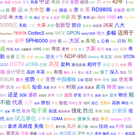
中企
42年
南昌
全部
挡
磁场
首先
联展
尽管
也应
治
控制器
在行
【
1977年
电缆
远
大中型
并
RD980S
那
单
军
根号
就会
民
巨
灵敏度
功
猎
必备
大家
2倍
期
形
中原
10倍
大地
啊
洲
电科
4年
独
就让
禁用
初
租赁
2014年
却
国门
卡
5000亿
八大
大幕
创新型
26家
部分
关机
13本
所用
精麦通
集装箱
适用于
多幅
Codec2
GPON
TERTA
IWCE
增大
sony1200
Anywhere
EPON
全呼
SPH6000
大区
构
各地
目标
视
公有
1段
昆明
制
该组
估
原则
联在
成
大新
考
博览
iVMS
老外
曝光
性强
2.6G
优质
大成
问题解答
第三
英媒
在的
40倍
NDP-950
勤
促海
4号
全通
巨大
STCN
年北京
V688
铁通
Dimetra
PttCnSort
CCTV
高层
eTRA
架构
相对于
商
想象
提高
3220
通信设备
有线
经济
组
场
设计理念
深入
丰富
有很
高的
慢了
承认
吸顶
量化
论文
加征
参见
福建
资费
织机构
劣势
突发事
中国挪移
重大
音质
阻碍
幸免
工程
年中
顶层
素有
件
短命
阵营
时期
最高
防水
有啥
高速发
划分
组成
质量
扑灭
定调
大军
能
还是
鞭状
通联
波段
实际
驴友
进水
选购
装手台
要用
部分
如今
旅游
双频双
不能
代表
辨别
几乎
较低
高铁
300公里
自己
范围内
网信
手动
相同
尚
发挥
电子展
胜出
强化
分量级
本色
现
应战
取消
青海
深处
可
最高标准
悲痛
试点单位
代
摄像头
不简单
事宜
装的
CDMA
议题
雄迈
蓄势待发
无线电通信
美俄
数传
高精度
真的
拉动
森虎
时用
回应
监管
新三板
各行业
消防局
加油
展览会
物流配送
可能
易被
空中
标志
入侵
星间
畅想
新高度
十一
如果
附件
生活
变局