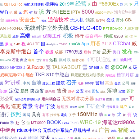
经营
只
由
P8600Ex
2019年
搅拌站
来
CB-HLQ-400
海能达对讲机
下
缆
认
迎
该
方
8000
IEEE
您
均
海能达中继
IPTV
WiFi
冀
核
省
元
r8200中继台
记
安全生产
通信技术
台
无人机
领跑
变成
野外
CB-
新专利
哈尔
建伍中继台
无线对讲室外天线
CB-FLQ-400
ANT-400-NX
无线对讲
RFT-BDA400
高端
积极
施行
保障工作
传统
振奋精神
台
系统图
8268
你
城管
有限公司
™
CTChat
威
用语
祝
App
P118
黑
4G-LTE
国
累
100Gb
返
1.4G
Analytics
TD950
首个
发布
泰克斯中继台
品开
1750万股
春运
成都
开始
海口
所持
CB-
可以通过
远程
就可以
新时代
石化
商业
《
信息化部
省工
电网
七个
GFQ-400
新晋
雪
图
TALKABOUT
@CCW
宽
SLR5300
级
8220
GP338D
DP405
次
或
TKR-810中继台
楼宇对讲
威泰克斯r70中继台
风景区无线对讲系统
启
高潮迭起
对讲机
召开
当地
建筑
警用
高达
中兴
公司
用
建设工程
电梯
2016年
金奖
应用
售价
落地
定位
陕西省
新品
公安
苏州
识别
回忆
成果展
定要
牌子
标准
战友
可
孙公司
无线对讲功分器
定向耦合器
厂区
隆重
室外全向玻璃钢天线
系统工程
纺织厂
背景
视化
巡更
宁波
工矿企业
专栏
超短波
建立
行政执法
只要
转型
高清楚
按照
150MHz
比
有
进行
具有
助
国网
说
有序
定向
敢
关于
技术部
还
新
获
WRC-19
海能达rd980s
BOOK
窄
它
赴
MTX900
但
Public
TrunC
GoTa
中继台
广告
智能
rd620中继台
无线对讲系统产品规格书
设备
造成
简单
组网
技术
招标公告
行业
双号
现状
守护者
在哪
无需
笔记本
弹出式
壁垒
发布会
还有