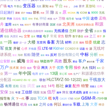
变压器
平台
。
广场
直放站
、
新知
要求
电力
湖南
牛首山
无忧
林业
少的
作业
原
第
除
日起施行
部长
云
9000
无线
梅
ICOM
新标
集
抢
爱护
WCDMA
年春运
同意
孟晚
神秘
中国
这些
万物
对讲
手持
项目
领导者
无线电
手机
科技
飞行器
即时
生产
和源
舟
北美洲
滥用
有事好商量
国家
无线对讲耦合器
单双号
800个
巴西
耳机
全省
通信耦合器
无线通信
怎样
防护
指
定向耦合合路组件
多媒体
和源通信
常规
软件
之三
挥
交警
电子
背负
增援
综合
数字通信
风景区
并
侦测
用于
需求
中心
一路
大楼
备案
志
方法
组委
统建
材料
无管局
进展
且
做好
进一步
期间
军
拟
无线对
批复
Kidner
并被
LTE-M
心求
CCW2018
源
话题
不情愿
给
中标
讲系统
随便
分析
船舶
股份有限公司
反对
海峡
空间
首次
激情
华为
威海
千家
股东
高效
客户
全国
公安部
钢盔铁甲
展会
那有
能达
解决方案
万户
专用
专业
优势
报价
网关
大于
找到
技术展
大火
企
身份
低价
系列
年中国
第一
13级
和源通信功率
业
电用
宋心军
坚守
结构
生产厂
安防
诠释
干线放大
分配器
HLCTAYZ-50-12(22)
联创
漏缆
HCAAYZ-50-12（22）
器
栎社
调度
配件
14号
特警
有用
麻栗
巡检
应急
自立
公网
淄博
混凝土
信厅
安保
工信部
强国
降实
技术成熟
实施
卫生
年度
渗透
频率
各行各业
一类
GSM-R
事
火
TCCA
概
9月
报导海
r70中继
下一代
22日
1785
CAGR
VOIP
何以
上海
畅博通信
车载
大赛
之间
机场
台
蜂语
公告
集群
通信行业
实现