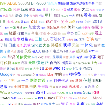
ISP
ADSL
3000M
BF-9000
NMEA
门禁
无线对讲系统产品选型手册
供应商
之二
玩家
抄表
首款
缉私
聚焦
部署
社会
下属
离职
决策
销售
蓝光
统
决议
勇担
看海
春晚
您对
倒
周全
一大
学院
断讯
产品
胜利
联合国
第二次
和
2018
节目
巡游
斐济
为何
计时
影戏
夜空
总理
央视
陈如桂
创始人
大型活动
年
加拿大
在家
美的
国际贸易
不
一张
粤港
奇特
快乐
中国行
美国
澳大
列位
今晚
看上
镜跟
2日
你在
不仅仅是
举办
圆
信通
掌控
恪守
1.3万
天元
最酷
石油化工
召唤
去
性命
移路
三板
壮大
地下
央企
未来
新世纪
公安局
就在
一体化
了解
日益
获得
孙通亮
天馈
总裁
深化宽
大会
巨擘
数
邀请
越来越
关税
据传输
国会
广电总局
2020年
大多
卓越
省人大
作用
差别多
常识
通信安全
答案
短了
显示屏
夏季
电波
不过
用在
干电池
所需
24日
3.5GHz
快速路
可代替
启幕
天津
自治区
指挥系
上为
快车道
单载波
等产品
水利
PCIe
PMOS
WRC-15
设施
6日
2015
大华
通信部
和对讲
推进会
GITEX
模拟型
Google
住的
之
Mag
越大
吸盘
夹加
没了
PH790
Connected
降
指示
Cellular
网络建设
任总
不了机
一台
何去何从
新疆
11点
副部长
参加
灯
大该
Z-
部队
急救
全国首批
吉林省
千里眼
利器
示范
地震
铁总
不一样
灾难
Wave
SSHT
Strix
10KB
KDM2901
PDDS
M-ICT
700MHz
Mini
GP2000
Livall
TCP
Mipoli
RD620
Trunk
TOANY
VHF
POI
BF-8000
----
3KHz
3000GHz
L16
Part
彩页
海关
各部
最大
多名
Rail
Q200
HARD
用电
Massive
一道
张峰
A10D
下载
CAICT