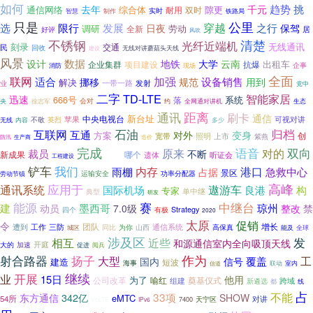
如何
趋势
挑
去年
千元
综合体
隙更
通信网络
耐用
双时
实时
智慧
制作
铁路局
公里
只是
穿越
限行
选
发展
之行
日夜
保驾
调研
劳动
全新
居
好评
风吹
不锈钢
清楚
光纤近端机
刻录
无线通讯
交通
民
回收
无线对讲蘑菇头天线
建设
风景
数据
设计
地铁
大学
云南
出租车
项目建设
抗爆
企业集群
现场
企事
消防
全面
联网
适合
加强
设备销售
挪移
规范
用到
解决
发射
一带一路
业
党中
二字
TD-LTE
智能家居
迅速
666号
系统
落
央
徐志军
会对
约
全网通对讲机
生态
距离
通讯
刷卡
通信
中央电视台
新台址
苹果
可视对讲
英烈
无线
不敬
内容
多少
互联网
石油
归档
互通
对外
变身
方案
创
宽带
照明
上市
紫燕
防汛
生产商
造价
完成
双向
语音
裁员
原来
对的
不断
新成果
介绍
哪个
遗体
听证会
工程建设
铲车
我们
港口
内存
急救中心
雨棚
占据
景区
运输安全
功率分配器
劳动节镇
应用于
高峰
通讯系统
遨游车
良港
国际机场
构
专家
单中继
典型
研发
能源
赛
中继台
建
墨西哥
琼州
动员
7.0级
整改
禁
有极
Strategy
四个
2020
太原
促销
令
团队
三防
通信系统
增长
遭到
工作
同比
为你
山西
高保真
城区
能及
全球
涉及区
相互
发
近些
和源通信室内全向吸顶天线
加速
开庭
大的
阅兵
促进
作为
射合路器
扬子
大型
工
覆盖
国内
信号
建造
短波
海事
联动
室内
信道
开展
继续
业
15日
他用
为了
公司改革
喻红
奠基仪式
组建
新遴选
跨域
都
线
占
不能
33项
342亿
东方通信
SHOW
eMTC
54所
天宁区
对讲
7400
VoLTE
IPv6