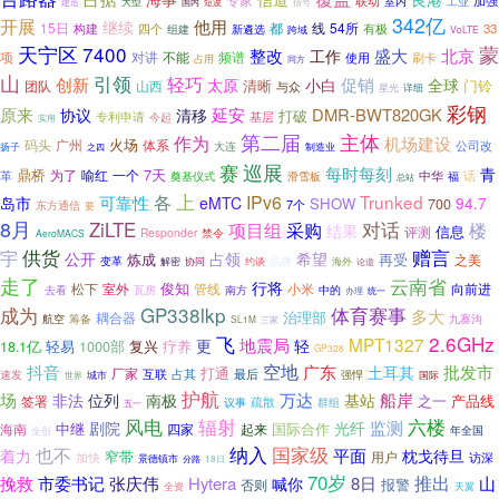
加强
联动
工业
大型
室内
建造
短波
信号
国内
342亿
开展
他用
继续
15日
都
线
54所
构建
四个
33
新遴选
有极
组建
跨域
VoLTE
天宁区
7400
蒙
盛大
整改
北京
工作
不能
频谱
项
对讲
使用
刷卡
占用
同方
山
引领
轻巧
创新
太原
促销
小白
全球
清晰
门铃
山西
团队
与众
详细
星光
彩钢
原来
清移
延安
DMR-BWT820GK
协议
打破
专利申请
基层
今起
实用
主体
第二届
作为
机场建设
火场
码头
广州
体系
大连
公司改
扬子
制造业
之四
巡展
赛
每时每刻
青
鼎桥
7天
一个
为了
喻红
中华
革
奠基仪式
滑雪板
话
福
总站
上
各
IPv6
Trunked
可靠性
岛市
eMTC
94.7
SHOW
700
7个
东方通信
要
8月
ZiLTE
项目组
采购
对话
楼
结果
信息
评测
Responder
禁令
AeroMACS
供货
赠言
宇
希望
公开
占领
炼成
再受
之美
变革
品牌
协同
约谈
海外
解密
论道
走了
云南省
行将
俊知
松下
室外
管线
小米
向前进
瓦房
南方
去看
中的
办理
统一
GP338lkp
成为
体育赛事
多大
治理部
耦合器
航空
筹备
九寨沟
SL1M
三家
飞
2.6GHz
地震局
MPT1327
更
轻
轻易
复兴
疗养
18.1亿
1000部
GP328
空地
抖音
广东
批发市
土耳其
打通
厂家
互联
占其
最后
强悍
速发
国际
城市
世界
护航
船岸
场
南极
万达
非法
位列
基站
之一
产品线
签署
疏散
群组
议事
五一
风电
六楼
辐射
监测
剧院
光纤
中继
海南
四家
起来
国际合作
年全国
全创
也不
纳入
国家级
平面
枕戈待旦
着力
窄带
加快
用户
访深
景德镇市
分路
18日
70岁
推出
挽救
市委书记
张庆伟
Hytera
8日
山
喊你
报警
否则
天翼
全资