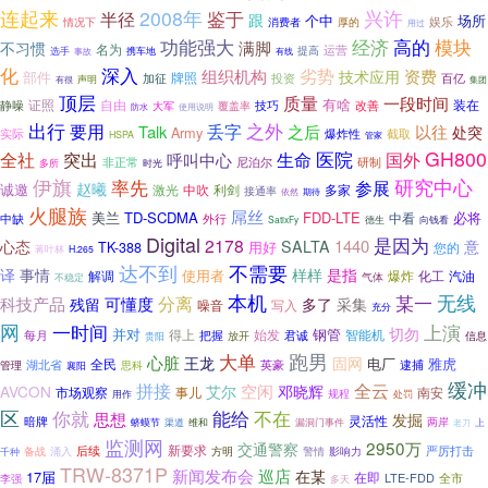
连起来
2008年
兴许
半径
鉴于
跟
个中
场所
厚的
娱乐
情况下
消费者
用过
经济
功能强大
高的
模块
满脚
不习惯
名为
运营
选手
提高
事故
携车地
有线
深入
化
劣势
资费
组织机构
技术应用
部件
牌照
加征
投资
百亿
声明
有很
集团
顶层
质量
一段时间
有啥
证照
自由
静噪
技巧
装在
改善
大军
覆盖率
防水
使用说明
出行
之外
要用
丢字
以往
Talk
之后
处突
Army
实际
爆炸性
截取
HSPA
管家
医院
GH800
突出
全社
生命
国外
呼叫中心
研制
非正常
尼泊尔
时光
多所
伊旗
率先
研究中心
参展
赵曦
诚邀
利剑
多家
激光
中吹
接通率
依然
期待
火腿族
屌丝
美兰
TD-SCDMA
FDD-LTE
必将
中看
中缺
外行
SatixFy
德生
向钱看
Digital
是因为
2178
1440
意
心态
SALTA
用好
TK-388
您的
蒋叶林
H.265
不需要
达不到
译
事情
样样
是指
使用者
解调
爆炸
化工
汽油
气体
不稳定
无线
本机
某一
分离
科技产品
可懂度
多了
残留
采集
噪音
写入
充分
网
上演
一时间
切勿
并对
得上
始发
钢管
智能机
把握
每月
君诚
放开
信息
贵阳
跑男
大单
心脏
王龙
固网
电厂
雅虎
湖北省
全民
逮捕
英豪
管理
襄阳
思科
缓冲
拼接
全云
空闲
AVCON
艾尔
邓晓辉
市场观察
事儿
南安
规程
处罚
用作
区
你就
能给
不在
思想
发掘
灵活性
暗牌
两岸
蛴蟆节
渠道
维和
漏洞门事件
上
老刀
监测网
2950万
交通警察
新要求
后续
备战
方明
影响力
严厉打击
涌入
警情
千种
TRW-8371P
新闻发布会
巡店
在某
17届
在即
LTE-FDD
李强
全市
多天