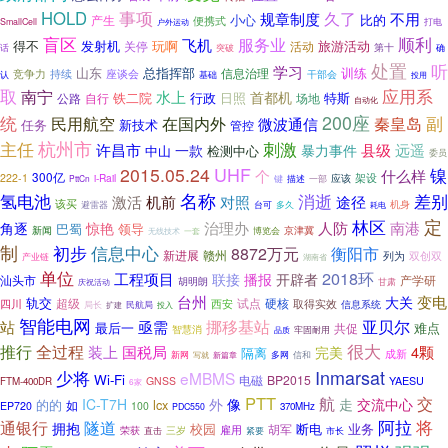
HOLD
事项
久了
规章制度
不用
小心
产生
比的
便携式
打电
SmallCell
户外运动
盲区
顺利
服务业
飞机
得不
发射机
玩啊
旅游活动
关停
活动
话
第十
突破
确
处置
听
学习
山东
总指挥部
训练
信息治理
竞争力
持续
座谈会
干部会
认
基础
投用
取
应用系
南宁
水上
首都机
铁二院
行政
日照
特斯
公路
自行
场地
自动化
200座
副
统
在国内外
秦皇岛
民用航空
微波通信
任务
新技术
管控
主任
杭州市
刺激
远遥
许昌市
一款
县级
暴力事件
中山
检测中心
委员
2015.05.24
UHF
镍
个
什么样
300亿
架设
222-1
i-Rail
应该
描述
一部
PttCn
键
名称
消逝
差别
氢电池
激活
机前
对照
途径
该买
机身
避雷器
台可
多久
耗电
定
林区
人防
惊艳
治理办
南港
角逐
巴蜀
领导
新闻
京津冀
无线技术
一套
博览会
制
信息中心
初步
8872万元
衡阳市
新进展
赣州
列为
双创双
产业链
湖南省
单位
2018环
工程项目
联接
播报
开辟者
汕头市
产学研
胡明朗
庆祝活动
甘肃
台州
变电
大关
轨交
超级
试点
硬核
四川
西安
取得实效
信息系统
局长
民航局
扩建
投入
智能电网
亚贝尔
挪移基站
站
亟需
最后一
难点
共促
智慧消
牢固耐用
品质
推行
全过程
很大
装上
国税局
4颗
完美
隔离
成新
信和
新网
多网
写就
新篇章
Inmarsat
少将
eMBMS
Wi-Fi
电磁
BP2015
GNSS
YAESU
FTM-400DR
6家
PTT
交
航
IC-T7H
外
像
走
交流中心
的的
lcx
如
EP720
100
370MHz
PDC550
通银行
阿拉
将
隧道
拥抱
校园
断电
业务
胡军
荣获
雇用
直击
三岁
紧要
市长