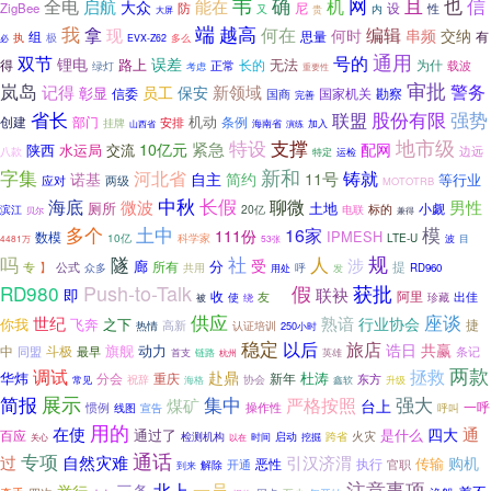
韦
确
也
全电
机
网
且
信
能在
启航
大众
防
尼
设
ZigBee
性
又
内
贵
大屏
端
我
越高
编辑
拿
何在
现
何时
串频
交纳
组
思量
有
执
极
必
EVX-Z62
多么
通用
双节
号的
锂电
误差
路上
无法
长的
为什
得
正常
载波
绿灯
考虑
重要性
审批
岚岛
警务
记得
新领域
员工
保安
彰显
信委
国商
国家机关
勘察
完善
省长
股份有限
强势
联盟
机动
创建
部门
条例
安排
挂牌
海南省
演练
加入
山西省
特设
地市级
支撑
紧急
10亿元
配网
水运局
交流
陕西
边远
八款
运检
特定
新和
字集
河北省
铸就
11号
诺基
自主
简约
等行业
两级
应对
MOTOTRB
中秋
长假
聊微
海底
微波
男性
厕所
土地
小觑
滨江
20亿
标的
电联
贝尔
兼得
多个
土中
模
16家
111份
IPMESH
数模
10亿
科学家
LTE-U
4481万
53张
波
目
规
吗
隧
社
人
涉
受
廊
分
所有
提
专
】
公式
众多
共用
呼
发
RD960
用处
Push-to-Talk
获批
RD980
假
联袂
即
收
够
阿里
使
友
珍藏
出佳
被
绕
供应
座谈
世纪
熟谙
行业协会
你我
飞奔
之下
捷
高新
认证培训
热情
250小时
稳定
以后
旅店
诰日
共赢
旗舰
动力
中
斗极
最早
同盟
条记
链路
首支
杭州
英雄
两款
调试
拯救
赴鼎
华炜
杜涛
重庆
新年
分会
东方
祝辞
协会
鑫软
常见
海格
升级
展示
强大
简报
集中
严格按照
煤矿
台上
一呼
惯例
操作性
线图
宣告
呼叫
用的
在使
通
四大
是什么
百应
通过了
启动
火灾
检测机构
挖掘
跨省
关心
以在
时间
专项
通话
过
自然灾难
引汉济渭
购机
传输
恶性
执行
官职
解除
开通
到来
注意事项
北上
一员
三条