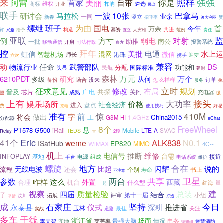
阿雷
你是
照样
强强
来
美丽
首家
自带
商标
维权
扣响
遴选
开业
民众
联手
一波
巴拿马
10张
研讨会
马拉松
一同
业余
新春
竖立
招呼率
澳大利亚
赞
缧绁
班子
为由
国电
首
今年
万余
共进
募资
给予
构造
范例
许
兴趣
大灾难
责任
直立
亚联
监
例
方寸
对射
弱电
助推
一批
南公
移动通信
开启
司法行政
报警系统
多方
控
拜年
水上运
虹信
美批
电通
混网
智慧机场
微信
师长
港珠
携手
迎变
六次
兼容
动
任命
武警部队
物流行业
DS-
分配
功能和
民航
国际标准
头显
延时
森林
万元
万个
6210PDT
研究
从何
多级
备份
场合
没来
怎么样样
订单
服务
执
立时
征求意见
修改
规划
布局
普及
广电
芯片
共探
成熟
关闭
充电器
照
缴
上有
接头
娱乐场所
价格
大功率
社会经济
进入
盘点
好呢
费
充电
使用技巧
410M
准有
前
字
惊
将会
做出
工
China2015
1.4GHz
GSM-HI
分配器
eChat
8个
FreeWheel
悬
PT578
G500
iRail
LTE-A
Mobile
SVAC
TEDS
Relay
☆
2段
Eric
41个
ALK838
N0.1
weme
ISatHub
EP820
WiMAX
MIMO
4G--
机上
电信号
推断
维修
INFOPLAY
台需
基地
电源
组成
接近
手台
电话系统
维护
螺旋
合在
地方
说的
比起
闪耀
无线电波
流程
还会
个别
书上
寿命
不注意
两台
共享
卫星
参数
咋样
这么
外置
西藏
合理
机台
什么型
量
红海
一起
建
视察
四届
质量检验
总装
结合
子
拓展
评审
第十一届
小组
举措
汶川
打造
坚持
成
石家庄
今日
仪式
永泰县
深耕
推进省
玉林
道路
最佳
关注
实战
多车
干线
浙江省
场面
情况
电务
李天碧
莱芜率
最强大脑
实地
智慧消防
调研组