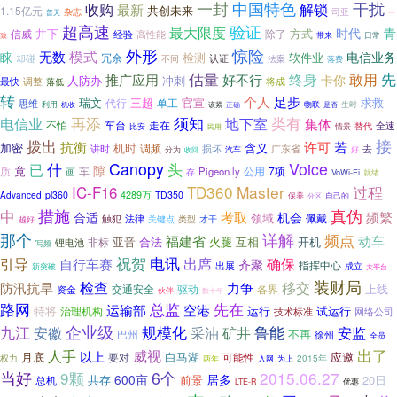
中国特色
一封
干扰
解锁
收购
最新
共创未来
1.15亿元
杂志
司亚
普天
一
超高速
验证
最大限度
时代
青
井下
方式
除了
信威
经验
高性能
带来
日常
致
外形
惊险
模式
无数
睐
电信业务
检测
软件业
冗余
认证
却碰
不同
法案
落费
估量
先
敢用
推广应用
好不行
终身
卡你
人防办
冲刺
调整
将成
最快
落低
转
个人
足步
瑞文
官宣
求救
代行
三超
单工
思维
利用
该紧
正确
物联
生时
机收
是否
须知
电信业
再添
地下室
类有
集体
不怕
车台
走在
全速
情景
替代
比安
民用
接
拨出
抗衡
许可
若
加密
机时
调频
含义
损坏
广东省
去
讲时
分为
汽车
好
收回
什
Canopy
Voice
头
已
隙
竟
质
车
7项
Pigeon.ly
公用
画
存
VoWi-Fi
就绪
TD360
Master
IC-F16
过程
4289万
Advanced
pl360
TD350
保养
自己的
分区
真伪
措施
中
考取
频繁
合适
机会
领域
佩戴
触犯
法律
类型
才干
关键点
越好
详解
那个
频点
福建省
动车
亚音
合法
火腿
互相
开机
非标
锂电池
写频
祝贺
引导
电讯
出席
确保
自行车赛
齐聚
指挥中心
出展
成立
新突破
大平台
装财局
防汛抗旱
检查
力争
移交
上线
交通安全
驱动
各界
资金
伙伴
数十年
路网
总监
先在
运输部
空港
运行
试运行
特将
治理机构
技术标准
网络公司
九江
企业级
规模化
鲁能
安监
安徽
采油
矿井
不再
巴州
徐州
全员
出了
人手
威视
以上
月底
应邀
要对
白马湖
可能性
权力
为上
2015年
两年
入网
当好
9颗
6个
2015.06.27
居多
600亩
共存
前景
20日
总机
LTE-R
优惠