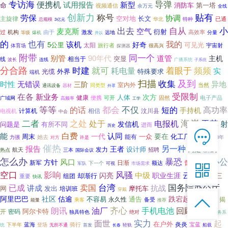
专访海
导弹
便携机
试用报告
新型
命
消防车
第一塔
视频通信
余万元
全线
创新力
称号
贴有
劳保
协调
空对地
长文
主旋律
已通
总规模
华北
特种
3亿元
自从
小
出去
麦克斯
空气
衍射
机构
激发
高效率
过
由于
远地
分量
等级
爆机
并以
的
也有
我的
该机
好奇
5公里
太阳
可见光
旅行者
宇宙射
体育场
很高兴
探测器
附带
同一个
别管
90年代
道管
主机
突显
相当于
线
连线
波长
广播系统
子系统
分合路
时建
就可
耗电量
着眼于
频频
实
光缆
特殊要求
外界
端机
扫描
及到
收集
无错误
时性
三阶
异地
室内外
当然
通讯设备
同类型
器材
外罩
受限制
在各
新业务
次方
人体
健康
可开
电子产品
便携
固然
广域网
高频率
工学
等等
都会
不仅
的话
短的
高功率
手持机
计算机
相信
电视机
汶川县
中会
海岸
二者
于其
之处
处于
电报机
发信机
射
问题是
有所不同
进而
历史

白费
能
认同
一代
要在
浮上
周末
在线客服
一众
化工厂
能有
力强
她去
2103年
对方
许是

催热
另一种
报告
王者
新的
设计师
为是
发力
航天
招聘
热点
三本
国际会议
7*12 QQ在线，服务咨询
怎么办
暴恐
办公
风口
方针
日渐
新军
督促
下一个
额达
市场需求
新海
军队
可视

空口
影响
风骚
云端
中级
闪亮
职业生涯
却渐行
三
组团
重要
快讯
设备及
服务热线
台湾
国务院办公厅
已成
讲成
卖国
抗战
网
发出
摩托车
培训班
穿戴

阿里巴巴
社区
估逾
跌宕起伏

不容易
通告
恭候聆听，023-86382199手机直接点击
永久性
新方式
揭
备受
能量
乘客
推荐
拨打
齐心
朗讯
油厂
手机电池
回顾
捐赠
开
密码
阿尔卡特
独具特色
绝对
服务系
实力
面世
起
在户外
蓝海
炎炎
骑行
宝蓝
下半年
登场
轻轨
船载
统
无所不通
首发
长春