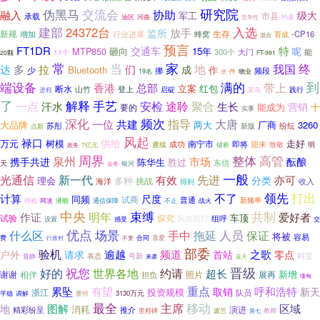
研究院
交流会
伪黑马
协助
融入
级大
军工
承载
市县
河曲
油区
竞争性
约束
建部
入选
24372台
放手
监所
生存
新规
增加
行业进展
蜂窝
-CP16
育成
混合
预言
特
FT1DR
交通车
MTP850
15年
呢
砸向
300个
能
11个
大门
20颗
FT-991
常
当
家
终
地
我国
达
多
拉
们
成
Bluetooth
作
少
挪
频段
件
物业
19名
便
端设备
满的
到
带上
总部
香港
立案
红包
断水
山竹
登上
启碇
进程
菜鸟
践行
了
一点
解释
手艺
聚合
安检
途聆
汗水
生长
营销
能成为
要的
十
实事
深化
频次
共建
指导
大唐
一位
两大
厂商
3260
大品牌
纷纭
苏彤
新版
点新
风起
禄口
供给
万元
树模
走好
南宁市
成功
即将
迎来
赓续
致敬
明
7亿元
键桥
政务
周界
整体
高管
泉州
市场
携手共进
酝酿
陈华生
胜过
东信
天
会务
银河
一般
新一代
先进
光通信
有效
亦可
分类
理会
多种
挑战
海洋
收入
得到
打出
领先
不了
计算
尺度
同频
试商
普通
待机
网速
潜能
新频率
通信保障
不止
战火
中央
束缚
共制
明年
作证
爱好者
车顶
试验
探究
风吹雨打
组呼
设置
感受
交
优点
场景
人员
拖延
什么区
手中
保证
将被
容易
合同
喜爱
费
行政村
不要
部委
验机
户外
逾越
频道
之歌
请求
首站
零点
号新
科立
表态
音静
来袭
蓝天
晋级
好的
祝您
世界各地
约请
超长
新增
谢谢
相伴
展再
担负
照片
缅甸
重点
累坠
有望
呼和浩特
取销
新天
投资规模
浙江
队员
3130万元
平稳
调解
重特
最全
移动
主席
区域
图解
地
消耗
演进
精彩纷呈
推介
里程碑
波兰
教师
第七