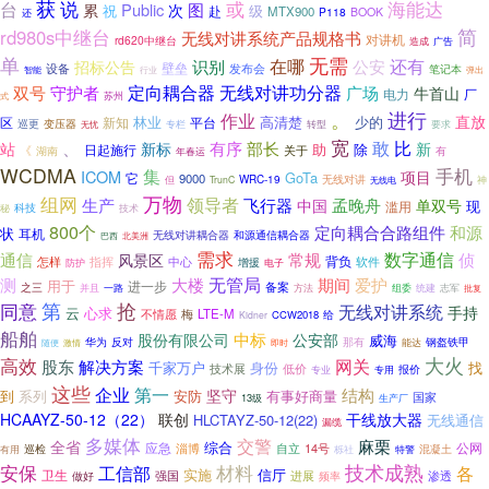
获
说
或
海能达
台
累
Public
图
次
级
祝
赴
MTX900
P118
BOOK
还
简
rd980s中继台
无线对讲系统产品规格书
对讲机
rd620中继台
造成
广告
单
无需
在哪
还有
招标公告
识别
公安
壁垒
设备
发布会
笔记本
弹出
智能
行业
双号
定向耦合器
无线对讲功分器
广场
守护者
牛首山
电力
厂
式
苏州
进行
。
作业
直放
林业
高清楚
少的
区
平台
新知
巡更
变压器
专栏
转型
要求
无忧
宽
敢
、
部长
比
有序
新
站
新标
助
除
日起施行
《
关于
湖南
有
年春运
WCDMA
手机
集
ICOM
项目
GoTa
它
9000
无线对讲
WRC-19
神
但
TrunC
无线电
万物
组网
领导者
生产
飞行器
孟晚舟
中国
单双号
现
滥用
秘
科技
技术
800个
和源
定向耦合合路组件
状
耳机
和源通信耦合器
无线对讲耦合器
巴西
北美洲
需求
数字通信
通信
常规
侦
风景区
指挥
中心
背负
怎样
增援
软件
防护
电子
无管局
测
大楼
期间
爱护
用于
进一步
备案
之三
组委
统建
并且
一路
方法
志军
批复
同意
第
抢
无线对讲系统
手持
心求
云
不情愿
梅
LTE-M
CCW2018
给
Kidner
船舶
中标
股份有限公司
公安部
威海
反对
华为
那有
钢盔铁甲
随便
能达
激情
即时
高效
大火
网关
股东
解决方案
身份
找
千家万户
低价
技术展
专业
专用
报价
这些
第一
企业
结构
坚守
到
系列
安防
有事好商量
国家
13级
生产厂
HCAAYZ-50-12（22）
联创
干线放大器
HLCTAYZ-50-12(22)
无线通信
漏缆
多媒体
交警
麻栗
全省
综合
应急
公网
自立
14号
巡检
淄博
栎社
特警
混凝土
有用
安保
技术成熟
工信部
材料
各
实施
信厅
卫生
进展
渗透
强国
频率
做好