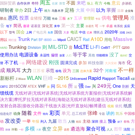
周五
意云
不圆
来吧
国际贸易
有方
奇特
今晚
合作伙伴
滑雪
场上
步谈机
在家
上午
定格
掌握
2日
研制者
大展
中间
以为
举办
温馨
乌鲁木齐
精力
企业海
惠民
管理局
供电
准
投票
五讲
金猪报
万能
三板
管理部
那点
水下
性命
兮云
备
第一次
简讯
主要
深化宽
可
地下
邀请
诺基亚
来华
卓越
反应
一平
有系统
孙通亮
国会
2020年
国信
以下
电话
中信
增长点
广电总局
大多
型号
上网
免费
已来
沿线
24日
Massive
Trunk
CAICT
A10D
Rail
用电
用以
Part
BF-8000
----
Mipoli
同行业
MIL-STD
McLTE
Trunking
则
Li-Fi
-PTT
Division
音
CeBIT
Q200
HARD
电源设备
等于零
没了
使用办法
偏馈
其他
交
永远性
放置
功能模块
人们
指示灯
网络建设
刚强
化
不了机
圆满完成
参加
科技创新
海市
替
大兴安岭
一台
成
不一样
顺风耳
大力
32个
示范
设为
江苏省
河南省
三国
核电
总体方案
WLAN
新标杆
巨峰
--2015
Rapid
Tiscali
Rapport
Unlicensed
Z-Wave
8家
强
249元
所
天
SL16
One
问
兴
2015CCW
VHF
ATEX
剖析
运
CBTC
旅
Over
馈线缆
无线对讲|无线对讲系统|无线对讲系统方案报价|无线对讲系统解
决方案|摩托罗拉无线对讲系统|海能达无线对讲系统|建伍无线对讲系统|
发射合路器|接收分路器|干线放大器|光纤直放站|畅博通信
纸质
视频
依托
彩页
随着
张峰
单元
文件
讲的
动身
中国移
总工程师
凯乐
信息化厅
转向
专题
发改委
敢当
一举
九届
预备
方
主动
动
年报
接上
列入
人物
深圳
春晚
相应
好了
立异
多模
遴选海
聚合可视
夜空
舱
图带
法院
贩
许勤
人人
大鹏
设想
担保
一行