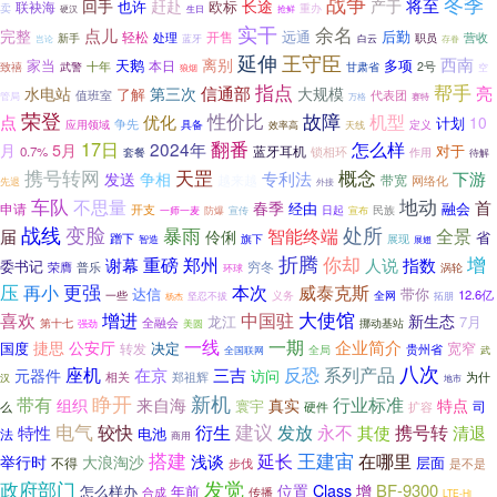
战争
冬季
将至
回手
赶赴
长途
产于
也许
欧标
联袂海
卖
重办
抢鲜
硬汉
生日
实干
余名
点儿
完整
远通
后勤
轻松
开售
处理
营收
新手
职员
岂论
蓝牙
白云
存眷
延伸
王守臣
西南
离别
家当
天鹅
多项
本日
十年
致禧
2号
武警
甘肃省
狼烟
空
指点
帮手
第三次
信通部
亮
水电站
大规模
了解
值班室
代表团
管局
万格
赛特
荣登
性价比
故障
优化
机型
点
10
计划
应用领域
争先
具备
定义
效率高
天线
17日
翻番
2024年
怎么样
5月
月
对于
蓝牙耳机
0.7%
套餐
锁相环
作用
待解
天罡
概念
携号转网
发送
专利法
下游
争相
带宽
越来越
网络化
先退
外接
车队
地动
不思量
首
春季
经由
融会
申请
开支
日起
一师一麦
防爆
民族
宣传
宣布
战线
变脸
处所
暴雨
全景
智能终端
届
伶俐
省
蹭下
智造
旗下
展现
展翅
折腾
你却
增
重磅
郑州
谢幕
人说
指数
委书记
荣膺
普乐
穷冬
涡轮
环球
压
再小
更强
威泰克斯
本次
达信
带你
12.6亿
一些
义务
全网
拓朋
坚忍不拔
杨杰
大使馆
喜欢
增进
中国驻
新生态
龙江
7月
第十七
全融会
挪动基站
强劲
美圆
一期
一线
公安厅
企业简介
捷思
国度
决定
宽窄
转发
贵州省
全国联网
全局
武
八次
反恐
系列产品
座机
元器件
在京
三吉
访问
为什
相关
郑祖辉
汉
地市
新机
睁开
带有
行业标准
来自海
组织
真实
特点
寰宇
司
么
硬件
扩容
电气
建议
发放
较快
衍生
永不
携号转
清退
特性
其使
电池
法
商用
搭建
延长
王建宙
在哪里
大浪淘沙
浅谈
举行时
不得
层面
是不是
步伐
政府部门
发觉
增
BF-9300
位置
Class
年前
怎么样办
合成
传播
LTE-Hi