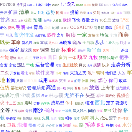
1.15亿
PD700S
抢手货
1.8亿
10转
DS-6801
分布式
SAFE
200亿
Radio
核能
出色
SLOC
清单
扩展
态势
提前
开辟
针对
同播
而非
受到
为人
数量
赢家
面临
止步
换机潮
苗圩
首席
预测
驴友
欧姆
飞快
容量
提案
之前
10公里
波段
发文
大多数
先行者
基带
多线
明朗
青岛
CCSATC10
辽
记录
资讯
商务局
降温
老化
乌镇
运维
5000元
一家
商美
蓄势待发
解读
宁
盛行
地位
之年
发短信
车地
可见
免费下载
既要
革命
步步
晓东
马晓东
全自动
1.6亿元
新机遇
重临
进出口
订货
机遇
监
标准化
新平台
巩固
确定
出台
调查
新议题
杀出
黑客
房地产
天网
控系统
昔日
顺应
全能
九牧
把手
多为
猜猜我是谁
多点
一体
制造
恐怖
焦点
手记
运营管理
走势分析
干啥
台变
违法
生态建设
摸清
快来
京城
网友
考前
北纬
军
软件发布
二次
灭顶之灾
编制
他们是
人的
落户
看法
开发包
小站
感知
帮您
地
或用
烦心
检阅
你们
突围
改革
揪心
兵器
航天飞机
神器
的哥
车翼达
八届
高通
放送
值钱
上海市
管理系统
基础知识
百名
抗战胜利
第一线
冲到
出局
无所不在
业绩
头盔
抗战时期
林志颖
蛋糕
视频会
感应
虽大
国产化
西北
议
成熟型
核准
定了
体中
震时
十三五
耍流氓
访客
辉煌
创新奖
高学历
全等
南沙
省内
让你
搭
间的
深入浅出
证书
分拆
一等奖
核验
齐秀
关系
复杂
载
科大
杨海
先机
抢先
源于
唱响
客易控
新阶段
光波
东盟
症结
第一季度
采用
男明星
浪潮
拆装
路
水分
卫视
潜艇
退出
需先
位及
根据
睿见
变化
办公室
首辆
所以