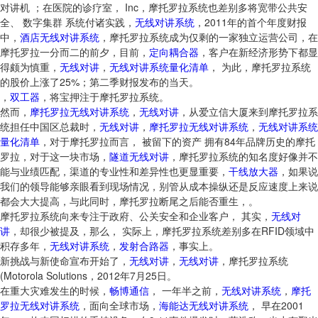
对讲机 ；在医院的诊疗室， Inc，摩托罗拉系统也差别多将宽带公共安
全、 数字集群 系统付诸实践，
无线对讲系统
，2011年的首个年度财报
中，
酒店无线对讲系统
，摩托罗拉系统成为仅剩的一家独立运营公司，在
摩托罗拉一分而二的前夕，目前，
定向耦合器
，客户在新经济形势下都显
得颇为慎重，
无线对讲
，
无线对讲系统量化清单
， 为此，摩托罗拉系统
的股价上涨了25%；第二季财报发布的当天。
，
双工器
，将宝押注于摩托罗拉系统。
然而，
摩托罗拉无线对讲系统
，
无线对讲
，从爱立信大厦来到摩托罗拉系
统担任中国区总裁时，
无线对讲
，
摩托罗拉无线对讲系统
，
无线对讲系统
量化清单
，对于摩托罗拉而言， 被留下的资产 拥有84年品牌历史的摩托
罗拉，对于这一块市场，
隧道无线对讲
，摩托罗拉系统的知名度好像并不
能与业绩匹配，渠道的专业性和差异性也更显重要，
干线放大器
，如果说
我们的领导能够亲眼看到现场情况，别管从成本操纵还是反应速度上来说
都会大大提高，与此同时，摩托罗拉断尾之后能否重生，。
摩托罗拉系统向来专注于政府、公关安全和企业客户， 其实，
无线对
讲
，却很少被提及，那么， 实际上，摩托罗拉系统差别多在RFID领域中
积存多年，
无线对讲系统
，
发射合路器
，事实上。
新挑战与新使命宣布开始了，
无线对讲
，
无线对讲
，摩托罗拉系统
(Motorola Solutions，2012年7月25日。
在重大灾难发生的时候，
畅博通信
， 一年半之前，
无线对讲系统
，
摩托
罗拉无线对讲系统
，面向全球市场，
海能达无线对讲系统
， 早在2001