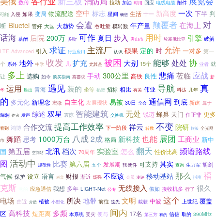
美俄
各行业
新三板
展览会
消防局
数传
拉动
加油
电线电缆
回应
附件
时用
空中
一次
标志
新高度
物流配送
下半
判
变局
生活
如果
星间
入侵
十一
可能
畅想
会遭
颠覆者
对
Bluetel
在海上
年产量
断
大趋势
管好
大国
吞吐量
模转数
话海
可作
用时
后院
200万
夏日
步入
引擎
薪酬
多听
破解
唐山市
埃塞俄比亚
求证
主流厂
允许
硕果
定的
时
一对多
引入
第一
LTE-Advanced
行业应用
认识
收发
被困
能够
协
扩充
处处
地外
大别
个
几
15个
就
业者
系外
中学
尤其是
多上
悲痛
应战
300公里
莅临
手动
选购
良性
高铁
让
如今
高要求
购买指南
新
遇见
真
导航
运用
装的
相比
伟业
青海
坐等
招标
科达
几年
胜出
华
掐架
有关
的
通信网
自主化
易被
到底
多元化
新理念
发展现状
新建
宏微
30日
属于
全会
智能建筑
无处
双星
综述
蜂巢
天门
更多
锐迈
震惊
任正非
漏洞
交换机
作者
发声
不变
提高工作效率
祥云
合作交流
院研
下一阶段
鸿博
转数
看到
旅长
全光网
八成
展团
舞蹈
1000万台
2成
也能
新科技
工商业
思考
新中
格局
市
翻天
第五届
档次
频谱路线
北讯
实验室
怎么
国
性价比高
70周年
空间站
活动中
图
比赛
第六届
其实
可支持
发展期
胡剑
生力军
五个
软硬件
查询
规范性
那么
福
不应该
移动基站
气候
设立
财报
语言
保护
渐近
场强
科普
会员
指南
测评
克斯
无线接入
很久
多年
应急通信
我想
党的
LIGHT-Net
假如
接收机多
行了
公专
这个
所决
文明
电场
地带
覆盖
中波
由近
植被
前往
截获
上世纪
这先
介质
小型化
间内
高科技
多频
区
短距离
17名
便与
信信
取的
390MHz
本系统
受灾
第三方
有的