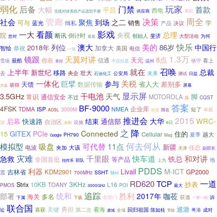
弱化
后备
玩家
门禁
首款
大幅
平昌
西电
供应商
离职
无线对讲系统产品选型手册
管廊
决策
周全
社会
聚焦
到场
之二
可与
销售
学
蓝光
缉私
产品
决议
影戏
看颜
一大
总理
央视
院
断讯
倒计时
斐济
创始人
大型活动
为何
您对
紧紧
快乐
澳大
美的
列位
86岁
中国行
2018年
加拿大
智绘
恭祝
美国
电信
一张
1.3万
镜跟
天翼对讲
8点
天元
信通
最酷
你在
看上
恪守
雪场
温州
不仅仅是
掌控
召唤
就在
上半年
总裁
新世纪
移路
壮大
去
央企
公安局
未来
测试
石油化工
日益
一体化
巨擘
关税
参与
差别多
省人大
天馈
数据传输
获得
屏幕
大会
显示屏
干电池
3.5GHz
天气
脚
常识
通信安全
MOTOROLA
不过
CQST
具
答案
BF-9000
4FSK
TDMA
NMEA
企业库
ISP
短了
3000M
单载
ADSL
用在
所需
推进会
2015
大华
WRC-
启幕
快速路
结束
通信部
自治区
设施
波
水利
6日
之
降
Connected
15
GITEX
PCIe
住的
Cellular
越大
PH790
夏季
Mag
Google
何去何从
模拟型
吸盘
11点
可代替
新疆
电波
大该
任总
夹加
副部长
天津
灾难
快车道
千里眼
和对讲
急救
铁总
等产品
全国首批
地
上为
部队
指挥系
PDDS
利器
M-ICT
Livall
吉林省
KDM2901
GP2000
震
SSHT
700MHz
Mini
一道
RD620
TCP
3KHz
抄表
Strix
10KB
L16
TOANY
PMOS
POI
最大
3000GHz
追踪
胜利
部署
统和
2017年
咖莅
海关
多名
获邀
下属
各部门
诉
下载
一带一同
联合国
勇担
巡游
看海
关键
回归祖国
喜获
第二次
成对
讼
陈如桂
粤港
全域
袭城
节目