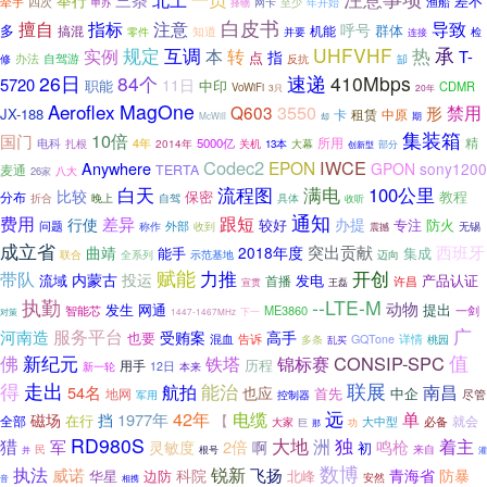
举行
差不
牵手
四次
网卡
至少
渔船
年开始
申办
择物
白皮书
擅自
指标
注意
导致
呼号
多
群体
搞混
机能
知道
零件
并要
检
连接
规定
互调
UHFVHF
承
本
转
热
实例
T-
指
点
办法
自驾游
修
反抗
缷
26日
84个
速递
410Mbps
5720
11日
职能
中印
CDMR
VoWiFi
3只
20年
Aeroflex
MagOne
Q603
3550
形
禁用
JX-188
卡
租赁
中原
期
McWill
却
集装箱
10倍
国门
所用
精
4年
5000亿
电科
扎根
2014年
关机
13本
大幕
创新型
部分
Codec2
IWCE
EPON
Anywhere
GPON
sony1200
麦通
TERTA
26家
八大
白天
流程图
满电
100公里
比较
保密
教程
分布
折合
自驾
晚上
具体
收听
通知
跟短
费用
行使
差异
办提
较好
专注
防火
外部
问题
称作
收到
无锡
震撼
成立省
突出贡献
西班牙
曲靖
2018年度
能手
集成
联合
全系列
示范基地
迈向
赋能
开创
力推
带队
内蒙古
投运
产品认证
流域
首播
发电
许昌
宣贯
王磊
执勤
--LTE-M
动物
网通
提出
发生
智能芯
ME3860
一剑
下一
对策
1447-1467MHz
广
服务平台
河南造
受贿案
高手
也要
混血
告诉
详情
多条
GQTone
乱买
桃园
佛
值
新纪元
铁塔
CONSIP-SPC
锦标赛
历程
用手
12日
本来
新一轮
得
走出
能治
联展
航拍
南昌
54名
也应
首先
中企
地网
尽管
军用
控制器
42年
远
电缆
单
1977年
磁场
挡
在行
【
就会
全部
大中型
必备
大家
巨
功
那
RD980S
大地
洲
独
着主
猎
军
灵敏度
2倍
啊
鸣枪
初
来自
民
根号
并
灌
数博
执法
锐新
威诺
飞扬
科院
青海省
防暴
华星
边防
北峰
安然
相携
音