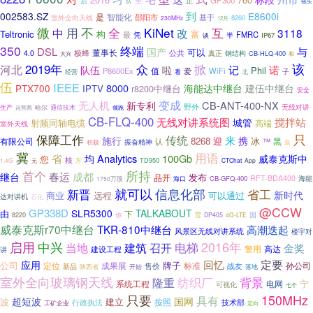
760
至
GP300
后
正
队
镜头
到
002583.SZ
E8600i
智能化
是
邵阳市
室外全向天线
基于
8260
230MHz
12月
微
用
不
KiNet
中
全
改
互
3118
Teltronic
构
富
最
凭
FMRC
半
IP67
谈
350
终端
与
DSL
国产
可以
董事长
极蜂
公共
4.0
真正
钢结构
CB-HLQ-400
大兴
和
众
掀
该
2019年
河北
诺
记
队伍
啦
Phil
值
P8600Ex
爱
WiFi
经营
子
看
北
伍
IEEE
8000
海能达中继台
建伍中继台
PTX700
IPTV
r8200中继台
安全
变成
无人机
CB-ANT-400-NX
新专利
野外
无线对讲
通信技术
生产
运营商
哈尔
领跑
CB-FLQ-400
无线对讲系统图
搅拌站
城管
射频同轴电缆
高端
室外天线
保障工作
只
传统
来
施行
携
8268
迎
有限公司
冰
黑
认
™
振奋精神
积极
返
冀
用语
省
Analytics
100Gb
均
威泰克斯中
您
核
TD950
1.4G
方
CTChat
App
元
所持
首个
春运
成都
继台
发布
品开
RFT-BDA400
海能
CB-GFQ-400
1750万股
海口
新晋
就可以
信息化部
省工
新时代
商业
远程
可以通过
达对讲机
石化
@CCW
GP338D
SLR5300
TALKABOUT
由
下
国
8220
雪
你
DP405
4G-LTE
威泰克斯r70中继台
TKR-810中继台
高潮迭起
风景区无线对讲系统
楼宇对
2016年
启用
中兴
当地
电梯
建筑
召开
金奖
警用
建设工程
高达
讲
定要
回忆
应用
公司
牌子
定位
标准
孙公司
成果展
售价
战友
新品
陕西省
落地
开始
室外全向玻璃钢天线
纺织厂
背景
隆重
宁
电网
系统工程
可视化
七个
只要
150MHz
具有
超短波
国网
波
建立
按照
技术部
行政执法
工矿企业
定向