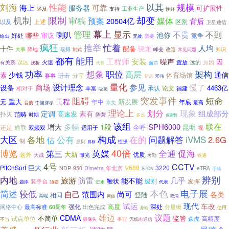
性能
以其
刘海
规模
海上
可靠
服务器
可扩展性
工业生产
述及
支持
性好
机制
限制
审稿
却变
媒体
预案
20504亿
背后
上述
以及
区别
卫星通信
幕上
管理
显示
喇叭
不贵
不到
池你
哪些
审议
竞争
好处
无效
需要
给出
疯狂
推举
忙着
人均
十件
配备
骁龙
大事
降地
取得
改造
知识
制式
峰会
常见问题
都有
能用
工程师
安装
噪声
因
火速
远的
原因
有关系
误区
置放
面前
浅析
代替
功率
想象
职位
架构
高层
少钱
通信
素
体育场馆
进击
分享
赛事
邓伟
专访
量化
参见
商场
设计理念
慢了
设备
4463亿
承认
论文
丰富
福建
相对于
吸顶
突发事件
短命
阻碍
工程
元
重大
新发展
年底
年中
最高
幸免
音质
中国挪移
理论上
划分
现象
组成部分
定调
素有
扑灭
范畴
高速发
时期
阵营
多远
保密性
该组
联在
多幅
SPH6000
增大
1段
全呼
昆明
通联
还是
双频双
适用于
视
构成
各地
在的
问题解答
iVMS
大区
估
公有
2.6G
制
性强
原则
目标
40倍
博览
英媒
全通
促海
第三
大新
优质
老外
大成
曝光
考勤
铁通
4号
CCTV
巨大
V688
3220
PttCnSort
NDP-950
Dimetra
年北京
eTRA
手续
STCN
辨别
内地
旅游
防雷
几乎
能不能
鞭状
级别
装手台
发挥
代表
题库
须要
进水
本色
较低
电子展
简述
范围内
自己
尚可
各类
登陆
相同
高呢
网信
取消
试运
现代
车改
高度
强化
深处
网络中心
最高标准
出色完成
分量级
60周年
差动
使用
雄迈
议题
CDMA
监管
试点单位
不简单
森虎
高精度
摄像头
事宜
无线电通信
不当