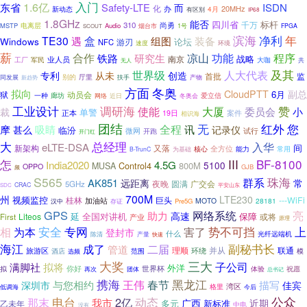
入门
1.6亿
东省
Safety-LTE
ISDN
而
化
20MHz
办
新动态
有区别
4月
IP68
1.8GHz
能否
四川省
标杆
千万
310
尚勇
MSTP
电离层
Audio
烟台市
1号
FPGA
SCOUT
滨海
净利
年
TE30
盒
遇
组图
装备
Windows
论坛
NFC
游刃
速度
环境
薪
功能
合作
凉山
程序
铁路
研究生
战略
南京
军民
业人员
大咖
工厂
无人
共
及其
世界级
人大代表
专利
从未
创造
首批
监
别的
厅里
产物
同发展
扶手
新趋势
冬奥
方面
拟向
CloudPTT
副总
6月
狱
动员会
一种
廊坊
爱立信
网络
近日
冬奥会
调研海
赞
工业设计
使能
大厦
委员会
小
裁
单警
正本
案件
19日
相识海
团结
无
红外
您
全程
摩
甚么
吸睛
讯
记录仪
临汾
微网
试行
开跑
开门红
大
总经理
入华
eLTE-DSA
间
新架构
又落
全方位
核心
能力
常用
B-TrunC
为基础
III
BF-8100
怎
India2020
4.5G
5100
Control4
800M
MUSA
OPPO
GJB
频
S565
珠海
群系
AK851
远距离
常
夜晚
圆满
广交会
5GHz
CRAC
平安山东
SDC
700M
州
LTE230
视频监控
桂林
---WiFi
加油站
巨头
MOTO
28181
Pre5G
汉中
存证
GPS
网络系统
亮
助力
高速
延
全国对讲机
保障
Liteos
First
产业
或将
原理
安全
专网
势不可挡
上
相
为本
害了
登封市
什么
光纤远端机
陈清
产量
快速
海江
二届
副秘书长
成了
管道
理顺
旅游区
环绕
并从
联通
酒店
范围
模
选频
大奖
三大
子公司
满脚社
拟将
外洋
世界杯
你好
体验
拟
团体
祝愿
再次
总书记
黑龙江
携海
王伟
春节
深圳市
与您相约
描写
佳宾
湾区
格里
低调海
今后
电台
公众
2亿
动态
那末
我市
广西
近期
多元
新标准
乙未年
中电
没有