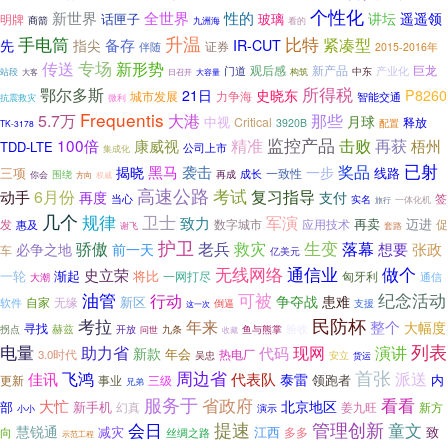
个性化
新世界
全世界
性的
讲坛
遥遥领
话匣子
玻璃
明牌
商箭
九洲海
看的
升温
比特
手电筒
紧凑型
备存
先
指尖
IR-CUT
伴随
证券
2015-2016年
传送
专场
新形势
观后感
新产品
巨龙
门道
产业化
中东
构筑
站段
日召开
大容量
大客
所得税
鄂尔多斯
21日
史晓东
P8260
城市发展
力争海
智能交通
抗震救灾
微利
Frequentis
大港
5.7万
那些
月球
中视
Critical
释放
3920B
配置
TK-3178
监控产品
再获
100倍
精准
击败
康威视
梧州
TDD-LTE
公司上市
集成化
已射
袭击
奖品
揭晓
黑马
一步
线路
三项
一致性
围绕
再成
成长
你会
方向
权威
高速公路
考试
6月份
复习指导
动手
再度
支付
签
当心
实名
一体化机
旅行
几个
卫士
规律
军演
致力
再卖
迈进
发
数字城市
促
惠及
应用技术
谢飞
套路
护卫
骄傲
老兵
救灾
生变
落幕
想要
张政
必争之地
前一天
车
亿美元
做个
无线网络
通信业
史立荣
一轮
渐起
将比
一网打尽
匈牙利
通信
大潮
油管
可被
纪念活动
行动
争夺战
患难
新区
自家
软件
无缘
支援
倒逼
这一次
考拉
民防杯
年来
整个
大幅度
寻找
验收
拐点
赫兹
开放
九条
鱼与熊掌
问世
收藏
电量
列表
现网
助力省
演讲
代码
新款
年会
热电厂
3.0时代
吴忠
安立
货运
首张
周边省
佳讯
飞鸿
派送
代表队
泰雷
领跑者
内
更新
事业
三级
兄弟
服务于
省政府
看看
大忙
北京地区
部
新手机
姜九旺
幻真
新方
演示
小小
提速
管理创新
会日
童文
慧锐通
减灾
江西
致
多多
向
丝绸之路
示范工程