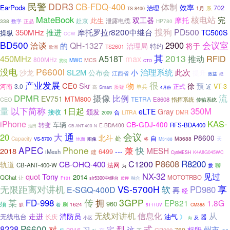
DDR3
民警
CB-FDQ-400
体制
效率
EarPods
702
治理
1月
系
TS-8400
MateBook
核电站
完
双工器
摩托
此生
赴京
泄露电缆
数字
正品
HP780
338
搜狗
摩托罗拉r8200中继台
PD500
350MHz
推进
TC500S
操纵
CCW
BD500
2900
会议室
洽谈
QH-1327
的
治理局
将于
特约
TS2601
欧洲
其
2013
450MHz
A518T
max
推动
RFID
800MHz
MWC
MCS
贯彻
CTO
P6600i
没电
治理系统
SL2M
此次
沙龙
公布会
小
提升
江西省
效益
把
很
产业发展
CE0
Skr
物
徐
预
VT-3
河南
3.0
正式
单兵
质疑
近
高
Smart
4月份
DPMR
摄像
流
比例
EV751
MTM800
TETRA
E8608
CEO
指挥系统
传输系统
量
以下简称
350M
1日起
eLTE
Gray
接收
颁发
DMR
合
LiTRA
2009
iPhone
KAS-
CB-GDJ-400
车辆
转变
RFS-BDA400
E-BDA400
油田
CB-ANT-400-N
通
会议
20
大
P8600
北斗
处
自
Capacity
M3688
天
图像
VS-5700
地面
将
M3188
APEC
Phone
兼
快
MESH
2018
---
6499
iMesh
建
CytiMESH
K4A8G045WC
R8200
C1200
P8608
CB-OHQ-400
轨道
法网
CB-ANT-400-W
聊
为
拨
NX-32
见过
quot
Tony
2014
QChat
MOTOTRBO
让
融合
F101
slr5300中继台
质押
无限距离对讲机
VS-5700H
享
软
PD980
E-SGQ-400D
再
经
传
拥
3GPP
某
FD-998
EP821
1.8G
960
须
刷
1624
缺
着
5111UV
CM388
无线对讲机
信息化
从
走进
消防员
无线电台
油气
长庆
》
器
小区
向
及
P6600
式
8228
对
宅
型
州市
习
这
标段
2016