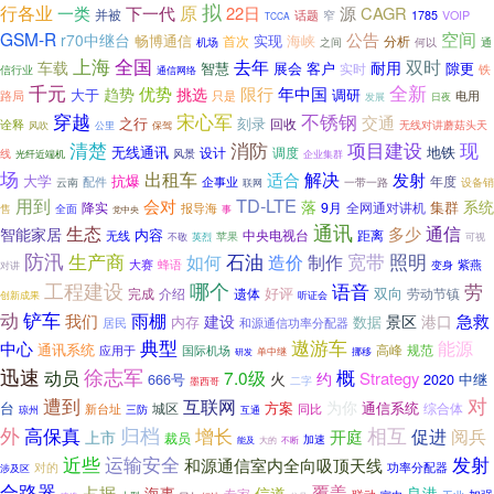
拟
行各业
原
一类
源
下一代
22日
CAGR
并被
话题
窄
1785
VOIP
TCCA
GSM-R
公告
空间
r70中继台
畅博通信
实现
首次
海峡
分析
之间
通
机场
何以
上海
全国
去年
双时
车载
耐用
智慧
展会
客户
隙更
实时
信行业
铁
通信网络
千元
全新
限行
趋势
优势
年中国
挑选
大于
调研
路局
只是
电用
发展
日夜
不锈钢
穿越
宋心军
交通
之行
刻录
诠释
回收
无线对讲蘑菇头天
公里
保驾
风吹
项目建设
现
清楚
消防
无线通讯
地铁
调度
设计
线
风景
企业集群
光纤近端机
场
出租车
解决
适合
发射
大学
抗爆
企事业
年度
配件
一带一路
设备销
云南
联网
用到
TD-LTE
会对
落
系统
集群
9月
全网通对讲机
降实
报导海
售
全面
事
党中央
通讯
生态
通信
多少
智能家居
内容
距离
无线
中央电视台
苹果
可视
不敬
英烈
防汛
生产商
石油
宽带
照明
造价
制作
如何
紫燕
大赛
蜂语
对讲
变身
工程建设
哪个
语音
劳
双向
完成
介绍
好评
遗体
劳动节镇
创新成果
听证会
动
铲车
雨棚
我们
景区
急救
建设
港口
内存
数据
居民
和源通信功率分配器
典型
遨游车
能源
中心
通讯系统
高峰
规范
国际机场
应用于
挪移
单中继
研发
迅速
徐志军
概
动员
7.0级
约
Strategy
火
666号
2020
中继
二字
墨西哥
对
遭到
互联网
为你
台
方案
通信系统
城区
同比
综合体
新台址
三防
琼州
互通
归档
相互
外
高保真
增长
促进
阅兵
开庭
上市
裁员
加速
能及
大的
不断
近些
运输安全
发射
和源通信室内全向吸顶天线
对的
功率分配器
涉及区
合路器
占据
覆盖
海事
信道
良港
专家