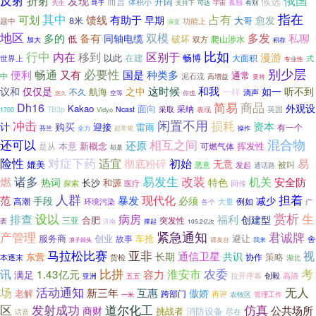
反射
折射
俄国
发现
候选
而言
开阔
体积小
先生
宇宙
孤独
有别
终于
支持下
可达
指在
其中
占有
可划
馈线
有助于
早期
愈发
8米
大哥
题中
功能上
演变
地区
双模
多发
多的
备有
私聊
同轴电缆
低
破坏
爬山涉水
双方
加大
积存
比如
行中
区别于
内在
移到
漫游
以此
在建
畅博
大面积
世界上
式
专业性
必要性
别少层
便利
畅通
又有
国是
种类多
通常
中
泥石流
高增益
要将
这时候
和我
议和
仅仅是
之中
如一
听不到
航海
一样
不久
滴声
空等
你也
悠久
简易
商品
Dh16
外观设
Kakao
面向
采纳
采取
英国
TB3p
Ncast
Vidyo
表现
1700
冲击
闲置不用
损耗
资本
计
购买
迎接
雷雨
有一个
全力
操作
芬兰
超常规
混合物
还可以
相互之间
还原
本意
挥发性
新概念
可燃气体
是从
却是
对症下药
险性
适宜
初始
易
彻底粉碎
无意
媲美
恶意
被叫
发起
通话路
诸多
易发生
改装
机关
燃
特色
安全防
热词
长沙
和源
探索
医疗
回传
人群
担着
现代化
范
暴发
必须
减少
手段
例如
高潮
环境污染
大量
各个
广
赏析
设以
病房
生
排查
福利
创建型
合肥
三亚
突发性
袤
济南
撑起
105.2亿次
紧急通知
产管理
君诚牌
服务商
创业
车抢
避让
故事
舍
浪子回头
请友台
我来
亚非
马拉松比赛
通信卫星
视
长期
共识
东营
策略
协作
本逐末
货检
湖北
考
比拼
农委
讯
1.43亿元
容力
淮安市
满足
高清
五五
拉开序幕
创毅
亚洲
场
无人
活动通知
新三年
互惠
傲娇
老解
跨部门
再评
管理工作
一米
农牧区
区
道尔化工
仿真
发射成功
公共场所
商财
挑战者
消防设备
尽在
话音