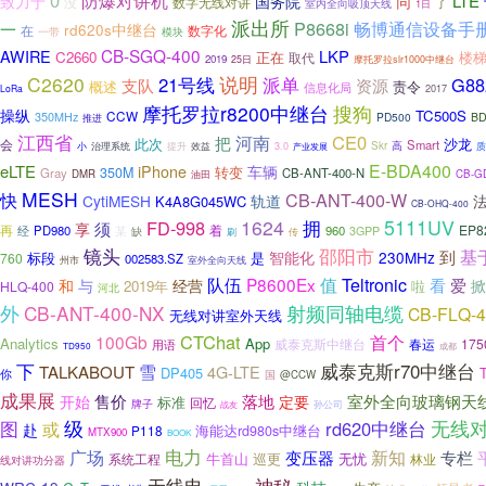
0
防爆对讲机
LTE
致力于
国务院
同
没
数字无线对讲
了
室内全向吸顶天线
1日
派出所
P8668i
畅博通信设备手
一
rd620s中继台
在
数字化
模块
一带
CB-SGQ-400
AWIRE
LKP
C2660
正在
取代
楼
2019
25日
摩托罗拉slr1000中继台
C2620
说明
21号线
派单
G88
支队
资源
责令
概述
信息化局
2017
LoRa
搜狗
摩托罗拉r8200中继台
操纵
TC500S
CCW
350MHz
PD500
BD
推进
江西省
CE0
河南
把
此次
沙龙
会
Smart
高
提升
效益
Skr
小
治理系统
3.0
质
产业发展
E-BDA400
eLTE
iPhone
车辆
转变
350M
Gray
CB-ANT-400-N
DMR
CB-GD
油田
MESH
CB-ANT-400-W
快
CytiMESH
轨道
K4A8G045WC
CB-OHQ-400
1624
5111UV
FD-998
拥
须
享
再
EP8
经
PD980
某
着
960
3GPP
缺
刷
传
镜头
邵阳市
基
到
智能化
230MHz
标段
是
760
002583.SZ
州市
室外全向天线
值
队伍
P8600Ex
Teltronic
爱
与
看
和
经营
掀
2019年
啦
HLQ-400
河北
外
CB-ANT-400-NX
射频同轴电缆
CB-FLQ-4
无线对讲室外天线
CTChat
首个
100Gb
Analytics
App
威泰克斯中继台
春运
17
用语
TD950
成都
威泰克斯r70中继台
下
雪
TALKABOUT
4G-LTE
DP405
你
国
@CCW
成果展
售价
落地
室外全向玻璃钢天
开始
定要
标准
回忆
牌子
战友
孙公司
级
无线
图
或
rd620中继台
赴
P118
海能达rd980s中继台
MTX900
BOOK
广场
电力
新知
变压器
专栏
牛首山
巡更
无忧
系统工程
林业
线对讲功分器
神秘