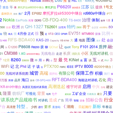
D50
Norsat
推
十大
5580元
499元
“
slr8000中继台
”
会
PoC
3月
P6620i
册
江苏
以
1号文
提供
等
攻击
体
摩托罗拉slr8000中继台
摩托罗拉
政协委员
2月
摩托罗拉slr5300中继台
rd980s中继台
EP682
梯
森林防火
iPTT
推广
搜救
Nokia
CB-FDQ-400
2
治理
体制
TS-8400
EarPods
1月
DDR3
民警
效率
QH-1327
特约
欧洲
将于
TS2601
80
的
500
洽谈
治理局
2900
会议室
450MHz
EV751
比例
徐
预
物
4月份
很
正式
MTM800
摄像
VT-3
CEO
T
疑
单兵
近
DPMR
RFS-BDA400
图像
处
KAS-20
通
地面
会
大
J-400
Capacity
VS-5700
北斗
让
融
P8608
质押
F101
2014
法网
拨
Tony
C1200
quot
聊
QChat
R8200
为
CM388
长庆
小区
无线对讲机
无线电台
信
1.8G
21
走进
消防员
slr5300中继台
8260
凭
互
3
于
最
KiNet
微
型
富
构
12月
用
谈
中
E8600i
改
式
不
全
IP67
半
8000
WiFi
北
PTX700
记
Phil
诺
该
IPTV
子
IEEE
r8200中继台
伍
FMRC
城管
高端
保障工作
有限公司
积极
00
无线对讲系统图
施行
搅拌站
RFT-BDA400
商
海口
石化
海能达对讲机
50万股
品开
CB-GFQ-400
所持
发布
启用
高潮迭起
楼宇对讲
中兴
TKR-810中继台
建设
风景区无线对讲系统
当地
只要
隆重
纺织厂
背景
线
可视化
工矿企业
宁波
七个
建立
电网
行政执法
超短波
对讲系统产品规格书
招标公告
行业
造成
简单
对讲机
广告
智能
设备
新标
转型
《
平台
。
要求
湖南
日起施行
年春运
高清楚
少的
进行
直放站
、
滥用
无线对讲耦合