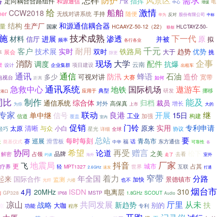
防护
指挥
定向耦合合路组件
和源通信
电
厂区
中心
增援
给
船舶
激情
CCW2018
ner
无线对讲系统
随便
手持
反对
华为
股份有限公司
中标
结构
和源通信耦合器
生产厂
量
国家
HCAAYZ-50-12（22）
HLCTAYZ-50-
联创
施
技术成熟
下一代
渗透
材料
进展
原
信厅
并被
拟
一类
频率
各行各业
千元
耐用
客户
实时
铁路局
技术展
双时
趋势
优势
大于
挑
年
展会
隙更
现场
大学
企事
消防
配件
调度
抗爆
云南
景
企业集群
项目建设
设计
出租车
通讯
通信
石油
蜂语
防汛
造价
多少
可视对讲
宽带
大赛
电视台
如何
距离
急救中心
通讯系统
国际机场
遨游车
地铁
挪移
应用于
典型
研发
港口
同比
制作
能及
综合体
归档
通信系统
裁员
对外
高保真
增长
为你
上市
大的
专家
联动
良港
继
单中继
信号
开展
15日
工业
构建
信道
加强
覆盖
室内
促销
门铃
专利申请
实用
清晰
原来
太原
与众
小白
轻巧
协议
星光
详细
全球
总站
要
每时每刻
巡展
青岛市
赛
滑雪板
福
话
东方通信
奠基仪式
可靠性
天
中华
各
协同
再受
希望
赠言
论道
松下
品牌
之美
解密
占领
去看
约谈
走了
室外
海外
厂家
地震局
抖音
飞
更
城市
占其
疗养
互联
轻
MPT1327
世界
速发
2.6GHz
打通
窄带
着力
起来
年全国
分路
国际合作
景德镇市
监测
加快
也不
光纤
六楼
烟台市
4月
20MHz
ISDN
310
电离层
GP328
MSTP
SCOUT
IP68
1.8GHz
别
Audio
从未
凉山
共同发展
厅里
战略
新趋势
扶
别的
大咖
京
功能
专利
程序