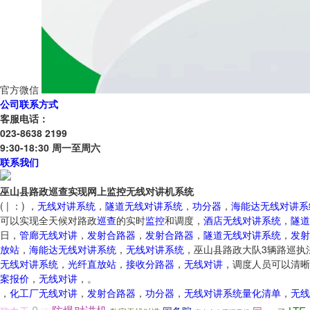
官方微信
公司联系方式
客服电话：
023-8638 2199
9:30-18:30 周一至周六
联系我们
巫山县路政巡查实现网上监控无线对讲机系统
( | ：) ，
无线对讲系统
，
隧道无线对讲系统
，
功分器
，
海能达无线对讲系
可以实现全天候对路政
巡查
的实时
监控
和调度，
酒店无线对讲系统
，
隧道
日，
管廊无线对讲
，
发射合路器
，
发射合路器
，
隧道无线对讲系统
，
发射
放站
，
海能达无线对讲系统
，
无线对讲系统
，巫山县路政大队3辆路巡执
无线对讲系统
，
光纤直放站
，
接收分路器
，
无线对讲
，调度人员可以清晰
案报价
，
无线对讲
，。
，
化工厂无线对讲
，
发射合路器
，
功分器
，
无线对讲系统量化清单
，
无线