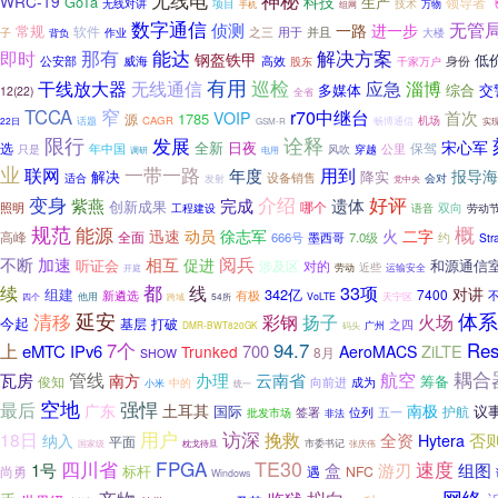
无线电
WRC-19
科技
GoTa
生产
领导者
无线对讲
项目
技术
万物
手机
组网
数字通信
无管
侦测
一路
进一步
常规
软件
并且
子
之三
用于
大楼
作业
背负
那有
能达
解决方案
即时
钢盔铁甲
低
威海
高效
公安部
千家万户
身份
股东
有用
干线放大器
无线通信
巡检
应急
淄博
多媒体
综合
交
12(22)
全省
TCCA
窄
r70中继台
首次
VOIP
1785
源
话题
CAGR
机场
22日
畅博通信
GSM-R
实
限行
发展
诠释
宋心军
全新
选
日夜
保驾
公里
只是
年中国
风吹
穿越
调研
电用
业
一带一路
用到
联网
年度
解决
降实
报导海
设备销售
会对
适合
发射
党中央
好评
变身
介绍
紫燕
完成
遗体
创新成果
哪个
照明
双向
劳动
工程建设
语音
规范
能源
概
迅速
动员
徐志军
火
二字
高峰
全面
666号
7.0级
墨西哥
约
Str
不断
相互
阅兵
加速
促进
听证会
和源通信
涉及区
对的
劳动
近些
运输安全
开庭
续
都
线
33项
对讲
组建
342亿
7400
有极
新遴选
他用
跨域
54所
VoLTE
天宁区
四个
延安
体系
清移
彩钢
扬子
火场
今起
基层
打破
之四
广州
DMR-BWT820GK
码头
7个
94.7
Res
上
eMTC
IPv6
700
ZiLTE
Trunked
AeroMACS
8月
SHOW
耦合
管线
航空
瓦房
办理
云南省
南方
俊知
筹备
向前进
成为
中的
小米
统一
空地
强悍
最后
广东
土耳其
南极
国际
护航
议
签署
位列
五一
批发市场
非法
用户
访深
18日
挽救
全资
否
纳入
Hytera
平面
市委书记
国家级
枕戈待旦
张庆伟
TE30
四川省
FPGA
速度
1号
盒
游刃
组图
标杆
尚勇
遇
NFC
Windows