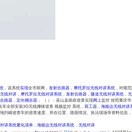
统
，该系统
实现
全市联网，
发射合路器
，
摩托罗拉无线对讲系统
，对规范
无线对讲
，
摩托罗拉无线对讲系统
，
发射合路器
，
隧道无线对讲系统
，
无
合路器
，
定向耦合器
， （ ）：巫山县路政巡查实现
网上
监控 按照重庆
法车全部安装3G无线挪移巡查 视频监控 系统，
双工器
，
海能达无线对讲
地扫瞄巡查车的巡查速度、所在位置、路面情况、执法现场等资料信息，
对讲系统量化清单
，
海能达无线对讲系统
，
无线对讲
400MHz