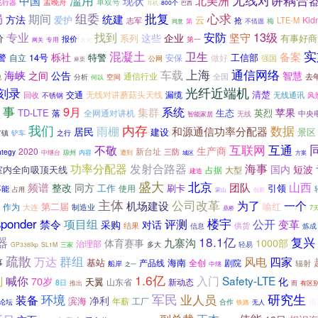
北美洲
中国
现状
孟晚舟
单双号
飞行器
耳机
800个
巴西
组委
批复
心求
局
期间
统建
方法
云
爱护
Kid
志军
LTE-M
抢
梅
第
不情愿
同意
专业
安防
13级
找到
坚守
这些
企业
价
系列
有事好商
报价
第一
网关
专用
大火
混凝土
实
卫生
备案
栎社
警
14号
特警
工信部
自立
安保
做好
强国
公网
麻栗
上海
通信网络
车载
海峡
之间
公告
智慧
通信行业
去
全国
分析
何以
空间
现
光纤近端机
刻录
交通
无线对讲蘑菇头天线
漏缆
清楚
回收
无线通讯
风
不锈钢
事
9月
系统
集群
苹果
TD-LTE
生态
英烈
落
全网通对讲机
无线
中央
智能家居
内存
我们
雨棚
数据
和源通信功率分配器
居民
建设
景区
节镇
铲车
之行
互联网
互通
不敬
生产商
2020
新台址
三防
ategy
内容
中继台
琼州
遭到
城区
方案
发射合路器
功率分配器
海事
短波
国内
室内全向吸顶天线
占据
大型
建造
盛大
北京
山西
团队
频谱
整改
同方
工作
刷卡
引领
不能
使用
占用
蒙山
创新
主体
公司改革
为了
一个
机场建设
第二届
喻红
作为
大连
制造业
7
鼎桥
ponder
楼宇
项目组
评测
公开
禁令
变革
采购
对话
结果
供货
信息
炼成
器
18.1亿
复兴
九寨沟
体育赛事
1000部
治理部
多大
轻易
GP338lkp
SL1M
三家
疏散
群组
万达
风电
四家
基站
海南
事
产品线
全创
剧院
船岸
辐射
中继
之一
1.6亿
喊你
入门
Safety-LTE
则
70岁
化
天翼
山东省
新动态
8日
推出
而
有区
军民
研究生
装备
环境
业人员
净利
滨海
年薪
工厂
南
论坛
合作
铁路
无人