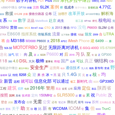
数字对讲机
Plus
PDT
P3688
N50
2022
599元
2025
案例
4.77亿
SL2K
低成本
汉胜
桥
rd980中继台
首都机场
GP700
控股
数字中继台
救援
解析海
泛
改革开放
接收分路器
公布
治理厅
01L09
沙漠
slr1000中继台
政策
系
核电站
数字
赴京
正品
就
此生
MateBook
摩托
完
泄露电缆
双工器
702
338
HP780
没电
0MHz
贯彻
2013
推动
P6600i
SL2M
公布
CTO
其
RFID
MCS
max
A518T
MWC
E8608
流量
LiTRA
指挥系统
颁发
传输系统
合
接收
ETRA
2009
1日起
以下简称
M3188
2018
将
iMesh
Phone
建
6499
自
议
M3688
---
P8600
兼
天
APEC
MOTOTRBO
无限距离对讲机
合
见过
VS-5700H
E-SGQ-400D
NX-32
队
及
P6600
习
至
后
对
息化
向
软
GP300
》
油气
8228
2016
这
正
器
从
宅
118
极蜂
真正
钢结构
DSL
国产
4.0
可以
大兴
CB-
终端
董事长
350
公共
安全生产
野
通信技术
海能达中继台
运营商
新专利
变成
无人机
领跑
建伍中继台
哈尔
1.4G
均
核
众
迎
只
冰
8268
来
冀
携
黑
返
认
传统
元
您
方
振奋精神
™
省
信息化部
业
新晋
就可以
可以通过
由
GP338D
新时代
远程
省工
8220
2016年
建筑
警用
陕西省
定位
应用
工程
召开
高达
金奖
公司
新品
电梯
次
SLR5300
祝
Public
按照
累
150MHz
定向
技术部
获
国网
具有
台
说
还
无需
发布会
公安
弹出式
苏州
壁垒
在哪
双号
还有
无
笔记本
识别
守护者
定向耦合器
助
新
ICOM
集
但
关于
WCDMA
有
宽
比
TrunC
敢
部长
除
它
有序
9000
怎样
器
风景区
需求