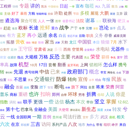
讲的
专题
咖莅
日起
九届
宣布
工程师
张峰
凯乐
敢当
相
中国移动
一举
列入
人物
多模
许勤
大鹏
处所
展现
好了
设
方舱
暴雨
主动
立异
应
智能终端
节目
担保
展翅
遴选海
谢幕
联袂海
法院
硬汉
聚合可视
一张
想
人人
省委书记
图带
贩卖
回
抢鲜
战争
长途
岂论
欧标
点儿
赶赴
产于
重办
完整
冬季
新手
手
生日
滑雪
远通
再小
有方
蓝牙
余名
义务
存眷
白云
职员
后勤
威泰克斯
轻松
坚忍不拔
营收
家当
中国驻
狼烟
水下
拓朋
7月
龙江
天鹅
本日
增进
致禧
全网
强劲
武警
王守臣
元器件
水电站
甘肃省
多项
西南
空管局
公安厅
延伸
值
决定
企业简介
反恐
荣登
万格
主要
效
大规模
获得
代表团
指点
班室
寰宇
信通部
争先
亮点
机型
率高
怎么样
翻番
锁相环
携号
17日
套餐
上网
故障
10月
蓝牙耳机
先退
政府部门
概念
中信
已来
转
下游
携号转网
带宽
网络化
举行时
外接
合成
交通银行
防爆
民族
宣传
转向
不思量
年报
地
位置
经由
车队
开支
春季
融会
断电
荣膺
阿雷
将来
变脸
旗下
首届
蹭下
阿拉
动
全景
智造
战线
伶俐
也许
扣响
你是
折腾
普乐
重磅
环球
人说
郑州
商标
穷冬
你却
自带
一些
竖立
掌握
更强
杨杰
本次
联手
达信
指数
12.6亿
带你
涡轮
增压
兮
第十七
新生态
转发
全融会
美圆
巴拿马
大使馆
国度
挪动基站
喜欢
大灾难
云
一期
司法行政
多方
一线
首例
相关
全国联网
武汉
贵州省
座机
宽窄
六次
三吉
八次
在京
访问
系列产品
地市
带有
组织
睁开
来自
为什么
郑祖辉