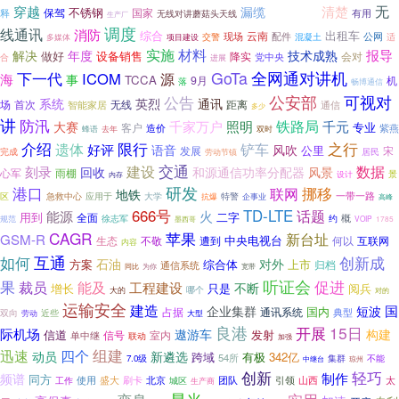
无
清楚
穿越
漏缆
保驾
不锈钢
国家
释
光纤近端机
有用
无线对讲蘑菇头天线
生产厂
调度
线通讯
消防
综合
出租车
现场
云南
配件
公网
交警
适
多媒体
混凝土
项目建设
实施
材料
报导
解决
年度
技术成熟
做好
设备销售
降实
会对
党中央
合
进展
全网通对讲机
下一代
GoTa
ICOM
源
海
事
TCCA
9月
机
落
畅博通信
公安部
公告
可视对
英烈
通讯
系统
无线
距离
场
首次
智能家居
通信
多少
讲
防汛
照明
铁路局
千家万户
千元
大赛
专业
客户
造价
紫燕
蜂语
去年
双时
介绍
之行
限行
铲车
遗体
好评
语音
风吹
公里
发展
宋
居民
完成
劳动节镇
交通
数据
建设
刻录
回收
和源通信功率分配器
风景
雨棚
心军
景
内存
设计
研发
挪移
港口
联网
地铁
区
急救中心
特警
一带一路
应用于
大学
企事业
抗爆
高峰
666号
TD-LTE
话题
能源
火
用到
二字
全面
徐志军
概
规范
约
VOIP
墨西哥
1785
CAGR
苹果
新台址
GSM-R
中央电视台
生态
不敬
互联网
遭到
何以
内容
互通
如何
创新成
石油
对外
方案
综合体
上市
归档
通信系统
为你
同比
宽带
听证会
促进
果
裁员
能及
工程建设
不断
增长
只是
阅兵
哪个
大的
对的
运输安全
建造
国
企业集群
短波
国内
占据
通讯系统
典型
双向
近些
劳动
大型
良港
开展
15日
际机场
遨游车
构建
信道
发射
室内
信号
单中继
联动
加强
迅速
四个
组建
新遴选
动员
跨域
342亿
有极
54所
7.0级
集群
不能
中继台
琼州
创新
轻巧
制作
频谱
同方
刷卡
北京
团队
引领
山西
太
使用
盛大
城区
工作
生产商