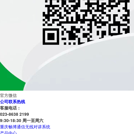
官方微信
公司联系热线
客服电话：
023-8638 2199
9:30-18:30 周一至周六
重庆畅博通信无线对讲系统
产品中心