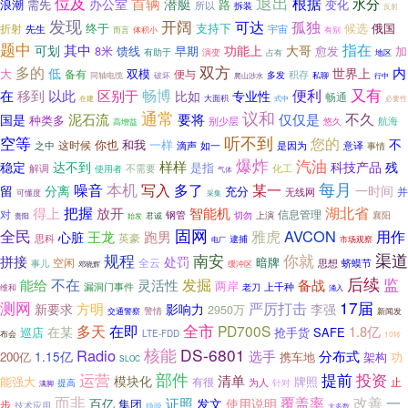
位及
退出
首辆
根据
水分
潜艇
办公室
浪潮
需先
路
变化
所以
拆装
反射
发现
开阔
可达
孤独
终于
支持下
候选
俄国
折射
先生
宇宙
而言
体积小
有别
题中
指在
可划
其中
大哥
功能上
8米
馈线
早期
愈发
加
有助于
演变
占有
地区
双方
多的
内
低
世界上
大
双模
备有
便与
积存
破坏
多发
同轴电缆
爬山涉水
私聊
行中
又有
便利
畅博
在
移到
以此
区别于
比如
专业性
畅通
大面积
式中
必要性
在建
通常
议和
不久
泥石流
要将
仅仅是
国是
种类多
别少层
悠久
航海
高增益
听不到
空等
您的
不
你也
和我
一样
这时候
之中
滴声
如一
意译
是因为
事情
爆炸
汽油
样样
稳定
科技产品
达不到
残
是指
不需要
化工
解调
使用者
气体
每月
本机
写入
多了
噪音
某一
留
分离
一时间
充分
并
无线网
可懂度
采集
湖北省
把握
放开
得上
智能机
对
信息管理
钢管
切勿
襄阳
君诚
上演
贵阳
始发
固网
全民
AVCON
用作
雅虎
王龙
跑男
心脏
英豪
思科
逮捕
市场观察
电厂
渠道
你就
规程
南安
拼接
处罚
暗牌
全云
空闲
思想
蛴蟆节
事儿
缓冲区
邓晓辉
后续
监
能给
不在
发掘
备战
灵活性
两岸
漏洞门事件
老刀
上千种
维和
涌入
测网
17届
方明
严厉打击
新要求
影响力
李强
2950万
交通警察
警情
新闻发
多天
全市
在即
PD700S
1.8亿
在某
巡店
抢手货
SAFE
LTE-FDD
布会
10转
核能
DS-6801
Radio
选手
分布式
1.15亿
200亿
携车地
架构
功
SLOC
部件
提前
运营
投资
清单
模块化
能强大
牌照
有很
止
为人
针对
提高
满脚
而非
覆盖率
改善
一
证照
百亿
发文
使用说明
集团
步
技术应用
静噪
大多数