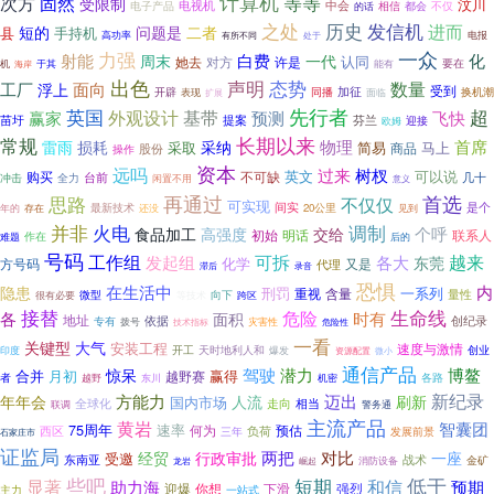
计算机
固然
等等
次方
受限制
汶川
电子产品
电视机
中会
都会
的话
相信
不仅
之处
发信机
历史
进而
短的
问题是
二者
县
手持机
高功率
电报
有所不同
处于
一众
力强
射能
白费
化
周末
一代
认同
她去
对方
许是
要在
机
于其
能有
海岸
出色
声明
态势
数量
工厂
面向
浮上
加征
受到
开辟
同播
换机潮
表现
扩展
面临
英国
先行者
外观设计
超
基带
预测
赢家
飞快
提案
苗圩
芬兰
欧姆
迎接
长期以来
常规
物理
首席
雷雨
损耗
采纳
采取
简易
马上
商品
股份
操作
资本
远吗
过来
树杈
英文
可以说
购买
不可缺
台前
几十
全力
冲击
闲置不用
意义
首选
再通过
思路
不仅仅
可实现
最新技术
间实
是个
存在
20公里
年的
还没
见到
火电
并非
调制
个呼
食品加工
高强度
交给
联系人
初始
明话
作在
难题
后的
号码
工作组
可拆
各大
越来
发起组
东莞
化学
方号码
又是
代理
滞后
录音
恐惧
在生活中
内
隐患
刑罚
含量
一系列
重视
微型
向下
量性
跨区
很有必要
等技术
接替
危险
生命线
各
时有
面积
地址
依据
创纪录
专有
灾害性
拨号
技术指标
危险性
一看
关键型
大气
安装工程
速度与激情
开工
创业
天时地利人和
印度
爆发
资源配置
微小
通信产品
博鳌
驾驶
潜力
惊呆
合并
月初
赢得
越野赛
者
越野
各路
东川
机密
方能力
新纪录
人流
迈出
年年会
刷新
国内市场
全球化
相当
走向
联调
警务通
主流产品
黄岩
智囊团
75周年
速率
何为
预估
西区
负荷
三年
发展前景
石家庄市
证监局
两把
对比
经贸
行政审批
一座
受邀
东南亚
战术
金矿
消防设备
崛起
龙岩
低于
些吧
短期
显著
和信
助力海
预期
迎爆
你想
下滑
强烈
主力
一站式