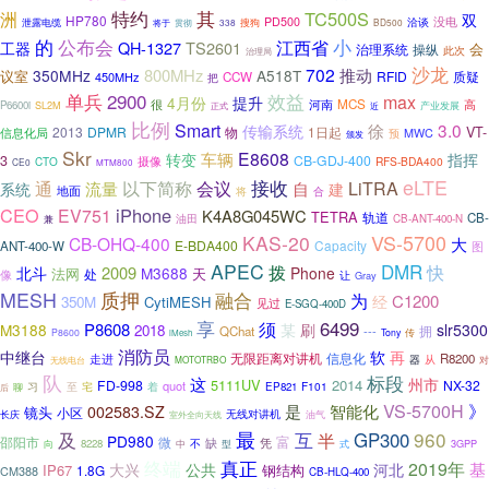
其
特约
TC500S
洲
双
HP780
没电
PD500
洽谈
泄露电缆
将于
贯彻
搜狗
BD500
338
的
公布会
小
江西省
工器
QH-1327
TS2601
会
治理系统
操纵
此次
治理局
沙龙
702
800MHz
推动
350MHz
A518T
议室
CCW
RFID
质疑
450MHz
把
单兵
2900
效益
max
4月份
提升
很
河南
MCS
高
P6600i
SL2M
正式
近
产业发展
比例
Smart
3.0
徐
传输系统
2013
DPMR
1日起
VT-
信息化局
物
预
MWC
颁发
Skr
E8608
转变
车辆
指挥
3
CB-GDJ-400
CTO
摄像
RFS-BDA400
CE0
MTM800
eLTE
通
会议
接收
流量
以下简称
LiTRA
自
系统
建
地面
合
将
CEO
iPhone
EV751
K4A8G045WC
TETRA
轨道
CB-
兼
油田
CB-ANT-400-N
VS-5700
KAS-20
CB-OHQ-400
大
E-BDA400
Capacity
ANT-400-W
图
APEC
DMR
拨
快
2009
北斗
M3688
Phone
法网
天
处
像
让
Gray
MESH
质押
融合
为
C1200
经
350M
CytiMESH
见过
E-SGQ-400D
享
6499
须
P8608
M3188
某
刷
slr5300
2018
拥
QChat
---
P8600
Tony
传
iMesh
消防员
中继台
软
再
无限距离对讲机
信息化
R8200
走进
器
从
无线电台
MOTOTRBO
对
队
标段
这
州市
5111UV
2014
FD-998
NX-32
quot
习
宅
着
F101
至
EP821
聊
后
》
VS-5700H
是
智能化
002583.SZ
镜头
小区
无线对讲机
油气
长庆
室外全向天线
最
960
及
互
半
GP300
PD980
富
邵阳市
微
缺
凭
8228
中
不
3GPP
向
型
式
终端
真正
2019年
公共
河北
基
大兴
IP67
钢结构
1.8G
CM388
CB-HLQ-400