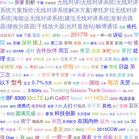
无线对讲|无线对讲系统|无线对讲
部署
剖析
POI
下属
One
天馈线缆
系统方案报价|无线对讲系统解决方案|摩托罗拉无线对讲
系统|海能达无线对讲系统|建伍无线对讲系统|发射合路
器|接收分路器|干线放大器|光纤直放站|畅博通信
依托
视频
2017年
学
诉讼
追踪
下载
一带一同
信息化厅
各部门
胜利
动身
发改委
获邀
联合国
院
接上
深圳
巡
春晚
第二次
紧紧
影戏
一行
关键
看颜
袭城
断讯
全域
喜获
预备
周五
处
合作伙伴
将至
掌控
游
成对
在家
来吧
你在
2018年
夜空
中国行
理
意云
乌鲁木齐
开售
以为
温馨
中间
研制者
那点
惠民
投票
实干
精力
大展
上午
第
供电
日益
金猪报
简讯
离别
准备
了解
万能
2号
管理部
壮大
十年
五讲
管理局
三次
赛特
卓越
帮手
巨擘
具备
反应
诺基亚
有系统
天线
第一次
性价比
来华
一平
型号
0.7%
电话
以下
天罡
国信
5月
作用
发送
定义
免费
2024年
大多
越来越
Trunking
Trunk
Massive
Division
3.5GHz
音
则
增长点
2020年
用以
MIL-STD
沿线
McLTE
BF-9300
CeBIT
HOLD
增
Li-Fi
Mipoli
-PTT
电源设备
Q200
等于零
盲区
人们
其他
便携式
打电话
交替
规章制度
不用
偏馈
放置
永远性
没了
科技创新
圆满完成
参加
确认
刚强
持续
大兴安岭
学习
一台
任总
信息治理
座谈会
南宁
示范
在国内外
设为
32
顺风耳
民用航空
化成
县级
海市
场地
三国
地震
灾难
不一样
委员
i-Rail
个
2015CCW
222-1
河南省
300亿
新标杆
UHF
运
问
所
WLAN
一师一麦
兴
随着
强
一道
文件
统和
单元
键
彩页
Over
总
纸质
个
249元