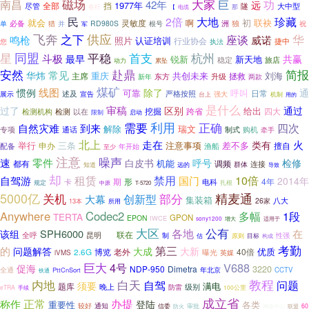
磁场
大家
南昌
巨
功
42年
远
1977年
全部
挡
尽管
隧
大中型
在行
那
【
电缆
民
珍藏
2倍
大地
就会
初
联袂
啊
必备
灵敏度
猎
并
RD980S
洲
独
祝
单
军
根号
供应
飞奔
之下
座谈
华
鸣枪
威诺
照片
认证培训
行业协会
捷中
您
执法
同盟
平稳
首支
星
杭州
斗极
共赢
最早
锐新
新天地
旅店
稳定
动力
累坠
安然
赴鼎
简报
常见
华炜
重庆
共创未来
刘海
主席
拯救
东方
新年
升级
两款
煤矿
线图
通
惯例
除了
可靠
呼叫
日常
展示
述及
严格按照
强大
宣告
台上
机制
用的
是什么
过了
审稿
区别
通过
给出
跨省
四大
挖掘
检测机构
检测
以在
限制
启动
利用
正确
需要
四次
自然灾难
到来
解除
瑞文
专项
通话
制式
购机
牵手
北上
走在
火
类有
举行
三条
注意事项
差不多
申办
擅自
配备
渔船
至少
年开始
注意
噪声
零件
速
白皮书
呼号
检修
机能
都有
调频
连接
群体
知道
远的
导致
却
租赁
禁用
10倍
自驾游
国门
2014年
4年
期
形
电科
卡
扎根
规定
中原
T-5720
5000亿
精麦通
关机
部分
创新型
大幕
集装箱
26家
八大
13本
所用
Anywhere
Codec2
多幅
1段
TERTA
GPON
EPON
IWCE
适用于
sony1200
增大
大区
公有
各地
在
SPH6000
该组
视
联在
全呼
昆明
制
性强
估
原则
目标
构成
考勤
的
第三
问题解答
大成
大新
优质
2.6G
博览
40倍
老外
曝光
iVMS
英媒
巨大
4号
V688
促海
3220
NDP-950
Dimetra
全通
PttCnSort
年北京
CCTV
铁通
内地
教程
白天
问题
自驾
须要
满电
题库
晚上
级别
防雷
eTRA
100公里
手续
成立省
正常
办提
称作
登陆
重要性
各类
通知
较好
审批
信委
防火
联盟
60
网络中心