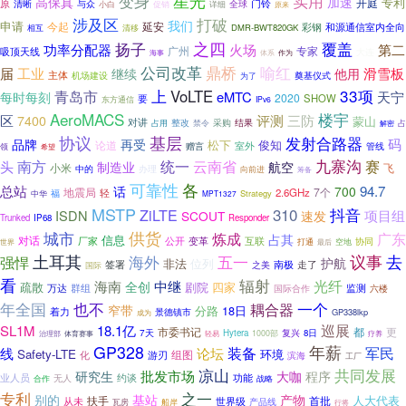
星光
实用
变身
高保真
加速
开庭
专利
原
门铃
清晰
与众
全球
详细
小白
促销
原来
打破
涉及区
我们
申请
今起
延安
彩钢
和源通信室内全向
清移
DMR-BWT820GK
相互
之四
扬子
覆盖
功率分配器
火场
第二
广州
专家
吸顶天线
大连
作为
海事
体系
喻红
公司改革
鼎桥
届
工业
滑雪板
继续
他用
主体
奠基仪式
机场建设
为了
33项
上
VoLTE
青岛市
eMTC
天宁
每时每刻
2020
SHOW
要
东方通信
IPv6
AeroMACS
楼宇
三防
区
评测
7400
蒙山
对讲
整改
采购
结果
占用
禁令
占
解密
协议
基层
发射合路器
品牌
码
再受
松下
俊知
论道
室外
赠言
管线
领
希望
九寨沟
南方
统一
云南省
赛
头
制造业
航空
小米
飞
中的
办理
向前进
筹备
可靠性
各
总站
94.7
话
700
7个
地震局
轻
2.6GHz
福
Strategy
中华
MPT1327
MSTP
310
抖音
ZiLTE
ISDN
项目组
SCOUT
速发
Trunked
IP68
Responder
供货
城市
炼成
广东
占其
对话
信息
公开
变革
互联
厂家
协同
打通
最后
空地
世界
土耳其
海外
五一
议事
去
强悍
护航
非法
位列
签署
南极
走了
之美
国际
看
辐射
光纤
海南
中继
全创
疏散
剧院
四家
万达
群组
国际合作
监测
六楼
年全国
也不
一个
耦合器
窄带
分路
18日
着力
景德镇市
GP338lkp
成为
巡展
SL1M
18.1亿
都
更
市委书记
7天
Hytera
复兴
8日
治理部
轻易
1000部
体育赛事
疗养
GP328
年薪
装备
军民
论坛
线
Safety-LTE
环境
组图
化
游刃
滨海
工厂
凉山
共同发展
批发市场
研究生
大咖
程序
业人员
约谈
功能
合作
无人
战略
之一
专利
别的
基站
产物
人大代表
扶手
从未
世界级
首批
船岸
产品线
瓦房
行将