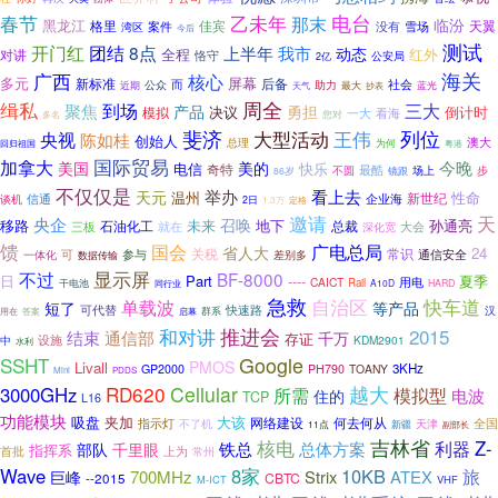
乙未年
电台
春节
那末
临汾
黑龙江
佳宾
天翼
格里
湾区
案件
没有
雪场
今后
测试
开门红
团结
8点
上半年
我市
动态
全程
红外
对讲
恪守
公安局
2亿
广西
海关
核心
多元
屏幕
新标准
而
后备
社会
公众
助力
蓝光
近期
天气
最大
抄表
周全
缉私
到场
聚焦
三大
产品
勇担
决议
倒计时
模拟
一大
看海
您对
多名
斐济
王伟
列位
大型活动
央视
陈如桂
创始人
总理
澳大
回归祖国
为何
粤港
加拿大
国际贸易
今晚
美国
美的
电信
快乐
奇特
最酷
步
不圆
场上
86岁
镜跟
不仅仅是
举办
看上去
天元
温州
性命
新世纪
信通
企业海
谈机
2日
1.3万
定格
邀请
天
央企
召唤
移路
地下
孙通亮
石油化工
未来
三板
就在
总裁
深化宽
大会
馈
国会
广电总局
省人大
24
关税
常识
可
通信安全
参与
一体化
差别多
数据传输
显示屏
不过
BF-8000
日
Part
----
夏季
用电
CAICT
Rail
干电池
A10D
HARD
同行业
急救
自治区
快车道
单载波
短了
等产品
可代替
快速路
汉
用在
启幕
群系
答案
推进会
和对讲
2015
通信部
结束
千万
存证
设施
KDM2901
中
水利
Google
SSHT
PMOS
Livall
3KHz
GP2000
PH790
TOANY
Mini
PDDS
越大
RD620
Cellular
3000GHz
所需
模拟型
电波
住的
TCP
L16
功能模块
吸盘
夹加
大该
何去何从
网络建设
指示灯
天津
全国
不了机
11点
新疆
副部长
核电
吉林省
Z-
利器
千里眼
铁总
总体方案
部队
指挥系
上为
首批
常州
Wave
8家
10KB
旅
700MHz
Strix
ATEX
巨峰
CBTC
--2015
M-ICT
VHF