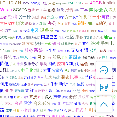
LC110-AN
40GB
funlink
用途
IC-F4008
3000元
12次
HDCVI
Frequentis
Critical
Witen
国际会议
SCADA
热点
报告
航天
三本
发力
那些
2103年
催热
招聘
另一种
下一个
为是
军队
怎么办
方针
可视
王者
日渐
风口
新的
新军
影响
额达
办公
却渐行
市场需求
新海
组团
6月
暴恐
重要
空口
督促
快讯
设备及
惠及
份
闪亮
云端
卖国
迈进
已成
风骚
发出
培训班
中级
三网
讲成
应用技术
台湾
社区
通告
阿里巴巴
乘客
穿戴
国务院办公厅
永久性
抗战
能量
不容易
摩托车
备
揭开
绝对
手机电
新方式
朗讯
齐心
油厂
跌宕起伏
密码
独具特色
推荐
受
服务系统
无所不通
骑行
池
下半年
首发
捐赠
登场
蓝海
面世
长
回顾
患难
炎炎
轻轨
第四届
年来
船载
拉起
实力
春
在户外
起草
防患于未然
宝蓝
主导
通讯网
降低
锐目
运会
学历
控制
3.0时代
合众
数据分析
能救
华强
驻波
便捷

思壮
制
电子化
太亚
王晓初
堪比
在线客服
安徽省
是在
谣言
枢纽
已是
出击
东风
压缩

定
民事
要被
邯郸
特殊
初成
产品目录
马甲
网络安全
民防局
通信电缆
通道
承担
7*12 QQ在线，服务咨询
三夏
新空
听听
何用
猜想
作弊
探秘海
之路
合约
年第

国标
安全认证
城市建设
间
尝鲜
围观
不急
钢筋
高可靠
猛戳
天翔园
京沪干线
音频
邀您
和
转告
谋求
服务热线
陷入
必然
直接
声音
路线图
北京
这里
电力线
防灾
谐
银川
如此
深度
挺进
制导


合久必分
雷达
恭候聆听，023-86382199手机直接点击
龙铁
索亮
弯道
市
随时随地
创意
它会
灭火
效能
信箱
拨打
注明
路
同
不超过
样式
成本
称号
状态
最具
持股
唐山
保持
图传
不能按
再掀
在空中
东西
时
唯一
电磁波
电磁场