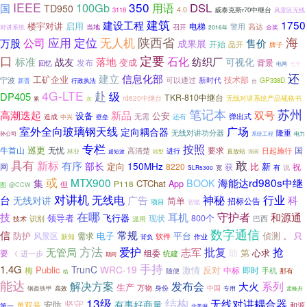
IEEE
350
100Gb
DSL
用语
国
TD950
4.0
3118
威泰克斯r70中继台
风景区无线
建筑
1750
建设工程
楼宇对讲
启用
电梯
警用
当地
高达
召开
对讲系统
金奖
2016年
应用
定位
陕西省
海
无人机
万股
公司
售价
成果展
开始
品开
牌子
定要
口
标准
石化
落地
纺织厂
战友
变成
可视化
发布
背景
回忆
七个
电网
还
建立
信息化部
工矿企业
技术部
宁波
可以通过
新时代
新晋
GP338D
行政执法
台
4G-LTE
赴
级
DP405
TKR-810中继台
rd620中继台
无线对讲系统产品规格书
累
次
笔记本
苏州
双号
高潮迭起
新品
设备
公安
无需
还有
弹出式
造成
中兴
壁垒
室外全向玻璃钢天线
广场
定向耦合器
无线对讲功分器
隆重
孙公司
电力
系统工程
专栏
按照
巡更
牛首山
无忧
国
高清楚
要求
日起施行
进行
林业
超短波
直放站
转型
湖南
具有
敢
新标
有序
部长
150MHz
定向
比
网
8220
获
新
祝
有
说
SLR5300
宽
或
MTX900
海能达rd980s中继
集
BOOK
CTChat
App
P118
但
图
@CCW
对讲机
台
无线电
神秘
行业
科
广告
无线对讲
简单
招标公告
项目
智能
在哪
技
守护者
耳机
和源通
领导者
飞行器
800个
现状
识别
巴西
技术
滥用
数字通信
信
常规
防护
电子
平台
侦测
需求
。
只
风景区
软件
新知
作业
背负
方法
批复
抢
无管局
爱护
志军
助
心求
要
第
组委
进一步
统建
《
期间
手持
1.4G
TrunC
WRC-19
Public
反对
激情
即时
梅
中标
手机
那有
随便
给
能达
解决方案
发布会
系列
大火
生产
万物
身份
中国
高效
专用
钢盔铁甲
孟晚舟
13级
结构
无线对讲耦合器
坚守
有事好商量
安防
单双号
和源
第一
北美洲