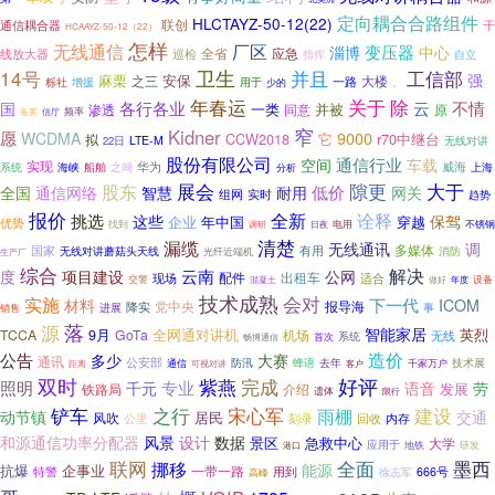
定向耦合合路组件
HLCTAYZ-50-12(22)
联创
干
通信耦合器
HCAAYZ-50-12（22）
怎样
无线通信
厂区
变压器
淄博
中心
应急
线放大器
巡检
全省
自立
指挥
14号
卫生
并且
工信部
强
安保
麻栗
之三
一路
大楼
栎社
用于
增援
少的
、
年春运
关于
除
各行各业
云
不情
国
一类
并被
同意
原
渗透
频率
备案
信厅
窄
Kidner
愿
9000
WCDMA
CCW2018
它
r70中继台
拟
LTE-M
22日
无线对讲
股份有限公司
通信行业
空间
车载
实现
威海
之间
华为
上海
系统
海峡
船舶
分析
展会
隙更
大于
股东
耐用
低价
全国
通信网络
智慧
网关
组网
实时
趋势
报价
全新
诠释
挑选
保驾
这些
企业
年中国
穿越
优势
找到
电用
不锈钢
调研
日夜
清楚
漏缆
无线通讯
调
多媒体
国家
有用
消防
无线对讲蘑菇头天线
光纤近端机
生产厂
综合
云南
解决
度
项目建设
公网
现场
配件
出租车
适合
设备
交警
混凝土
做好
年度
技术成熟
会对
实施
下一代
材料
ICOM
党中央
报导海
进展
降实
事
销售
源
落
智能家居
全网通对讲机
英烈
TCCA
9月
GoTa
机场
无线
系统
畅博通信
首次
公告
造价
多少
大赛
通讯
公安部
防汛
去年
蜂语
千家万户
技术展
通信
客户
距离
可视对讲
双时
紫燕
好评
完成
照明
千元
专业
语音
劳
铁路局
介绍
发展
遗体
限行
之行
宋心军
铲车
建设
雨棚
动节镇
交通
居民
风吹
刻录
内存
公里
回收
设计
和源通信功率分配器
风景
数据
景区
急救中心
大学
应用于
港口
地铁
研发
联网
墨西
挪移
全面
能源
抗爆
企事业
一带一路
特警
用到
666号
徐志军
高峰