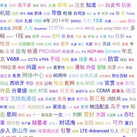
都有
知道
注意
白皮书
抗衡
差不多
火速
渔船
事项
擅自
噪声
类有
零件
机能
导致
检修
形
群体
自驾游
期
远的
连接
卡
租赁
调频
呼号
规定
T-5720
却
中原
2014年
13本
4年
关机
电科
扎根
10倍
部分
国门
5000亿
禁用
大幕
所用
创新型
26家
TERTA
多
八大
sony1200
集装箱
IWCE
增大
Anywhere
EPON
Codec2
GPON
1段
幅
目标
昆明
视
全呼
联在
大区
各地
公有
该组
原则
制
估
构成
适用于
SPH6000
性强
老外
英媒
40倍
考
问题解答
大新
在的
曝光
2.6G
大成
第三
优质
iVMS
博览
促海
年北
铁通
PttCnSort
全通
Dimetra
勤
精麦通
NDP-950
4号
巨大
京
V688
手续
防雷
须要
晚上
内地
自驾
CCTV
eTRA
级别
题库
满电
3220
问题
通知
办提
100公里
登陆
信委
重要性
教程
称作
较好
防火
审批
正常
网络中心
60周年
出色完成
各类
突出贡献
成立省
全系列
联盟
高度
示范基地
宣贯
西班牙
投运
配网
赋能
发电
试运
带队
运检
差动
交流
力推
首播
分量级
许昌
河北省
雄迈
对策
CDMA
现代
摄像头
智能芯
使用不当
发生
新三板
无线电通信
消防局
事宜
美俄
各行业
高精度
数传
加油
议题
拉动
高手
标
也要
物流配送
展览会
电线电缆
变局
时用
空中
回应
附件
如果
入侵
志
管好
吞吐
星间
判断
大国
一次
十一
新高度
畅想
下半
大趋势
会遭
生活
对话海
量
可作
颠覆者
模转数
后院
夏日
200万
薪酬
年产量
在海上
多听
唐山市
求证
行
步入
引擎
LTE-Advanced
埃塞俄比亚
引入
用时
破解