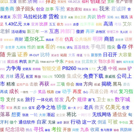
济南
撑起
创建型
合肥
设以
生产管理
三亚
福利
赏析
病房
突发性
105.2亿次
车抢
我来
君诚牌
服务商
浪子回头
创业
故事
紧急通知
舍
请友台
避让
货检
东营
马拉松比赛
协作
共识
本逐末
视讯
策略
满
亚非
通信卫星
长期
湖北
高清
1.43亿元
艾尔
比拼
亚洲
拉开序幕
考场
足
五五
大单
容力
农委
创毅
淮安市
互惠
老解
跨部门
傲娇
再评
新三年
活动通知
一米
农牧区
管理工作
无人区
话
道尔化工
明牌
商箭
仿真
商财
尽在
公共场所
话匣
挑战者
音
新世界
发射成功
备存
伴
看的
手电筒
性的
指尖
遥遥领先
子
玻璃
全世界
九洲海
讲坛
个性化
随
证券
升温
日召开
比特
大容量
大客
站段
新形势
专场
IR-CUT
传送
紧凑型
中东
鄂尔多斯
构筑
抗震救灾
新产品
观后感
门道
产业化
巨龙
城市发展
微利
TRW-8371P
力争海
P8260
大港
智能交通
中视
驴
史晓东
TK-3178
所得税
5.7万
3920B
21日
遇见
集成化
免费下载
公司上
100倍
友
月球
配置
康威视
释放
TDD-LTE
再获
市
揭晓
方向
精准
你会
黑马
击败
三项
围绕
袭击
权威
监控产品
梧州
成长
动手
高速公路
再度
复习指
再成
奖品
考试
一步
线路
已射
当心
一致性
几个
数字城
旅行
签发
规律
卫士
导
支付
一体化机
实名
谢飞
致力
市
骄傲
必争之地
老兵
亿美元
救灾
生变
再卖
促车
军演
套路
前一天
护卫
落幕
将比
通信业
想要
无线网络
渐起
匈
一轮
张政
大潮
一网打尽
史立荣
自家
行动
这一次
可被
倒逼
牙利
通信软件
支
做个
无缘
新区
争夺战
油管
寻找
考拉
纪念活动
九条
收藏
援
开放
民防杯
拐点
问世
鱼与熊掌
赫兹
验收