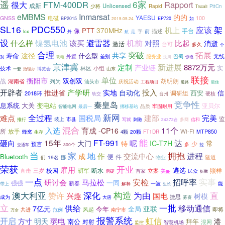
遥
6家
FTM-400DR
Rapport
很大
成新
Unlicensed
少将
Rapid
PttCn
Tiscali
eMBMS
Inmarsat
的的
YAESU
电磁
100
GNSS
BP2015
2015.05.24
EP720
如
SL16
PDC550
架
机上
应该
370MHz
PTT
像
手台
描述
走
字
lcx
前
外
航
设
镍氢电池
避雷器
机前
什么样
该买
对照
比起
消逝
激活
台可
多久
个
合理
突破
拓展
途径
共享
寿命
什么型
无线
服务业
巴蜀
外置
差别
别
汶川
耗电
惊艳
京津冀
新进展
定制
8872万元
产业链
实
技术
林区
小组
博览会
山东
一套
治理办
联接
单位
衡阳市
双创双
战
胡明朗
湖南省
列为
庆祝活动
汕头市
工程项目
道路
最佳
产学研
开辟者
投入
推进省
实地
自动化
西安
调研组
信
2018环
硬核
轨交
台州
竞争性
秦皇岛
变电站
息系统
大关
亚贝尔
智能电网
最后一
挪移基站
品质
牢固耐用
新网
全过程
国税局
完美
难点
建部
监
推行
装上
市县
写就
刺激
多网
信和
24372台
混合
育成
11个
入选
-CP16
放手
所
Wi-Fi
20颗
FT1DR
MTP850
蜂窝
4颗
生存
能
砸向
15年
FT-991
达
呢
大门
IC-T7H
常
特
少
预言
多
300个
拉
交通车
当
家
拥抱
进程
地
作
交流中心
成
Bluetooth
便
件
隧道
19名
物业
们
挪
荣获
开业
雇用
遴选
校园
胡军
断水
直击
立案
照样
三岁
民众
首家
美丽
启碇
折腾
实事
一点
马拉松
安检
招呼率
研讨会
一同
强强
新春
一波
带上
解释
能
生长
构造
为由
澳大利亚
赞许
深化
直
兴趣
国电
树模
捷思
成为
大唐
募资
立
供给
一批
移动通信
7亿元
亚联
今年
全局
风起
即将
共进
范例
南宁市
万余
报警系统
开启
弱电
虹信
方寸
明天
港
南公
拜年
对射
智慧机场
混网
监控