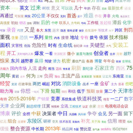
全力
简易
闲置不用
台前
商品
资本
过来
英文
存在
意义
几十
树杈
可以说
最新技术
年的
还没
思路
不可缺
难题
首选
再通过
20公里
不仅仅
并非
作在
火电
可实现
间实
见到
是个
食品加工
后的
滞后
化学
发起组
初始
工作组
高强度
调制
联系人
明话
个呼
方号码
交给
号码
又是
录音
刑罚
跨区
各大
越来
等技术
代理
东莞
在生活中
可拆
很有必要
隐患
微型
向下
重视
一系列
技术指标
恐惧
地址
拨号
依据
量性
专有
接替
含量
内各
安装工
关键型
面积
危险性
时有
生命线
灾害性
危险
创纪录
印度
大气
程
创业者
开工
爆发
一看
微小
越野
速度与激情
资源配置
合并
月初
天时地利人和
惊呆
东川
赢得
机密
越野赛
潜力
博鳌
年年会
驾驶
各路
通信产品
全球化
联调
75
刷新
石家庄市
西区
走向
人流
国内市场
新纪录
方能力
相当
迈出
警务通
周年
主流产品
何为
负荷
东南亚
黄岩
三年
证监局
受邀
发展前景
速率
预估
智囊团
经贸
金矿
对比
消防设备
两把
一座
崛起
些吧
行政审批
战术
主力
显著
龙岩
你想
短期
天津市
下滑
助力海
低于
预期
第二个
和信
放量
强烈
迎爆
一站式
铁道科技奖
2015-2016年
竞赛
数字
产销量
一二厂
有待
系统集成
传言
企业网
天津
汪冀
立讯
电视电话会议
余家
副总经理
京信
工程技术
认定
转投科
博康
评价
中日
决策者
另一面
中获
争夺
留下
会见
金榜
风向标
大战略
东陵区
补充
信用
组合
增资
研祥
亿元
技术改造
交通警
空天
关于海
装备的
查处
毛利
整合资源
2013年
缓慢
中长期
赞比亚
精品网
ISO27001
5届
900MHz
新气象