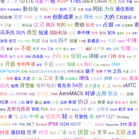
哥
概
VOIP
约
1785
TD-LTE
CAGR
生态
话题
火
内容
二字
GSM-R
不敬
苹果
新台址
同比
为你
通信系统
何以
互通
如何
遭到
互联网
方案
石油
中央电视台
创新成果
增长
大的
宽带
对外
上市
综合体
工程建设
归档
裁员
能及
哪
促进
占据
劳动
通
阅兵
对的
近些
不断
个
只是
听证会
双向
建造
大型
企业集群
典型
短波
讯系统
国内
国际机场
单中继
信道
室内
信号
联动
遨游车
良港
发射
中继
四个
有极
构建
组建
新遴选
加强
规范
动员
迅速
开展
15日
7.0级
跨域
342亿
台
不能
引领
北京
生产商
频谱
使用
城区
团队
创新
集群
工作
盛大
山西
琼州
同方
刷卡
促销
小白
详细
门铃
制作
高保真
原来
加
太原
变身
轻巧
全球
清晰
与众
实用
星光
今起
开庭
专利申请
清移
我们
速
DMR-
涉及区
延安
打破
相互
运输安全
扬子
之四
BWT820GK
广州
功率分配器
海事
火场
体系
彩钢
和源通信室内全向吸顶天线
工业
主体
继续
奠基
鼎桥
大连
专家
覆盖
第二届
喻红
机场建设
为了
公司改革
作为
54所
eMTC
滑雪板
每时每刻
仪式
青岛市
上
他用
东方通信
要
VoLTE
对讲
整改
AeroMACS
占用
天宁区
IPv6
采购
SHOW
7400
33项
禁令
2020
协议
结果
希望
再受
楼宇
室外
三防
蒙山
占领
评测
解密
品牌
基层
论道
赠言
松下
发射合路器
管线
码头
云南省
统一
航空
九
中的
南方
小米
办理
筹备
俊知
制造业
向前进
地震局
轻
中华
各
可靠性
MPT1327
赛
飞
总站
话
寨沟
Strategy
福
IP68
速发
ZiLTE
94.7
ISDN
310
MSTP
700
2.6GHz
7个
Trunked
SCOUT
Responder
供货
世界
变革
互联
项目组
对话
抖音
厂家
占其
信息
城市
公开
炼成