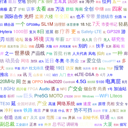
协同
国际
海外
最后
位列
空地
土耳其
五一
打通
广东
强悍
签署
非法
之美
四家
去看
全创
万达
中继
走了
议事
群组
海南
南极
护航
疏散
辐
剧院
年全国
光纤
国际合作
窄带
景德镇市
监测
六楼
也不
分路
射
着力
18
7天
一个
SL1M
轻易
市委书记
治理部
18.1亿
耦合器
GP338lkp
体育赛事
日
疗养
更
游
1000部
8日
Safety-LTE
GP328
Hytera
巡展
都
复兴
线
化
环境
刃
滨海
年薪
合作
研究生
组图
论坛
装备
军民
无人
业人员
工厂
战略
别的
扶手
凉山
基站
船
约谈
大咖
从未
批发市场
共同发展
功能
瓦房
程序
专利
世界级
一种
之一
产品线
首批
拟向
廊
岸
行将
人大代表
风电
产物
起来
动员会
近日
爱立信
多
冬奥
冬奥会
网络
坊
加快
CloudPTT
成为
三家
6月
大
使能
报警
19日
访深
枕戈待旦
挽救
用户
平面
全资
70岁
国家级
张庆伟
委员会
推出
eLTE-DSA
讯
无
4月
入门
办
1.6亿
甚么
山东省
您大
试行
入华
天翼
电离层
20MHz
间
4.5G
怎
India2020
OPPO
频
5100
8月
800M
Control4
广交会
1.8GHz
遇
加油站
烟台市
尚勇
Audio
FPGA
四川省
NFC
1号
盒
巨头
Pre5G
MOTO
---WiFi
Liteos
标杆
能否
Windows
LTE230
28181
700M
产业
延
网络系统
TE30
速度
亮相
安全
全国对讲机
高速
原理
保障
专
或将
铁路
势不可挡
净利
南京
产量
快速
害了
上海江
什么
厅里
旅游
网
登封市
新趋势
创造
联通
范围
副秘书长
选频
及其
并从
监狱
拟将
区
成了
二届
纳入
方面
理顺
副总裁
总书记
低调海
大厦
调研海
正本
外洋
描写
工业设计
单警
相识海
否则