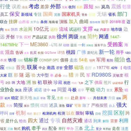
考虑
行使
外部
跟短
震撼
误差
彰显
差异
岚岛
收到
合法
互相
长的
为什
保安
无锡
国商
国家机关
部门
员工
专注
省长
新领域
创建
完善
警务
加入
曲靖
挂牌
演练
联合
迈
山西省
2018年度
条例
能手
海南省
大平台
股份有限
10亿元
支撑
边
水运局
流域
试运行
向
运行
地市级
陕西
内蒙古
集成
特定
徐州
简约
远
两级
网通
开创
1447-
产品认证
字集
应对
执勤
月底
受贿案
下一
ME3860
1467MHz
海
--LTE-M
一剑
动物
提出
服务平台
河南造
新一轮
混血
广佛
桃园
用手
底
告诉
详情
新纪元
乱买
长假
GQTone
12日
多条
能治
锦标赛
军用
也
54名
铁塔
值得
走出
本来
CONSIP-SPC
地网
航拍
历程
联展
首先
应
全部
磁场
南昌
1977年
电缆
在行
中企
尽管
【
42年
控制器
挡
猎
RD980S
远
民
巨
隧
那
功
军
根
大中型
并
单
必备
大家
灵敏度
就会
联袂
行
洲
号
大地
初
珍藏
之下
独
供应
啊
祝您
照片
2倍
鸣枪
认证培训
飞奔
座谈
业协会
同盟
平稳
动力
累坠
斗极
威诺
捷中
锐
最早
执法
首支
华星
两
常见
新天地
稳定
新
赴鼎
共创未来
升级
主席
旅店
新年
杭州
华炜
重庆
东方
拯救
款
强大
简报
惯例
述及
严格按照
线图
除了
煤矿
可靠
台上
刘海
宣告
展示
挖掘
机制
区别
限制
审稿
跨
呼叫
以在
检测机构
检测
启动
日常
用的
通过了
通过
专项
自然灾难
四大
利用
省
是什么
通话
到来
给出
需要
解除
北上
牵手
购机
配备
三条
走在
举行
申办
制式
注意
瑞文
正确
至少
四次
年开始