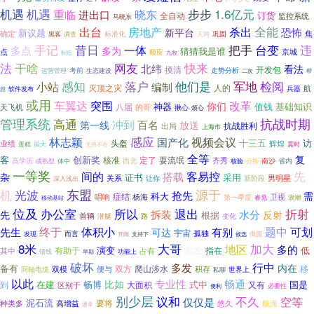
机遇
步步
1.6亿元
机遇
重临
进出口
晓东
订货
全自动
监控系统
马晓东
出台
全能
房地产
杀出
恐怖
新平台
新议题
确定
标准化
巩固
焦
调查
黑客
天网
手记
昔日
把手
台变
违
一体
多点
多为
猜猜我是谁
京城
点
顺应
制造
九牧
快来
法
干啥
网友
北纬
看法
摸清
开发包
考前
走势分析
运营管理
生态建设
帮
二次
落户
军地
感知
他们是
检阅
小站
编制
灭顶之灾
人的
航
兵器
您
软件发布
或用
突围
改革
车翼达
你们
神器
值钱
基础知识
天飞机
八届
的哥
揪心
烦心
抗战时期
管理系统
高通
冲到
百名
第一线
放送
出局
抗战胜利
上海市
林志颖
感应
国产化
视频会议
十三五
访
头盔
业绩
辉煌
虽大
震时
蛋糕
无所不在
全等
复
客
创新奖
耍流氓
核准
定了
齐秀
高学历
南沙
成熟型
西北
省内
体中
核验
分拆
一等奖
间的
先
客易控
杂
搭载
证书
采用
关系
男明星
让你
新阶段
深入浅出
源于
光波
东盟
机
抢先
需
科大
症结
杨海
卫视
唱响
第一季度
睿见
浪潮
移动基站
位及
退出
折射
办公室
所以
拆装
水分
先
反射
根据
首辆
潜艇
路
变化
体积小
题中
先生
终于
可划
可达
有别
宇宙
孤独
而言
俄国
发现
候选
开阔
支持下
8米
大哥
地区
加大
多的
演变
愈发
低
有助于
指在
其中
占有
馈线
功能上
早期
破坏
行中
多发
内在
备有
爬山涉水
移
双模
双方
积存
同轴电缆
便与
世界上
私聊
以此
专业性
畅通
比如
在建
式中
国是
到
畅博
又有
区别于
大面积
便利
必要性
别少层
议和
不久
空等
仅仅是
泥石流
要将
高增益
悠久
航海
种类多
通常