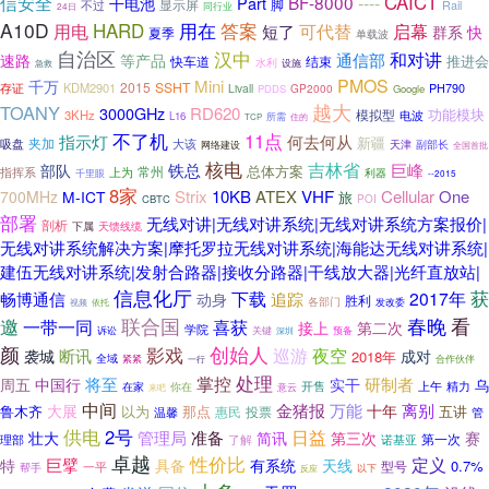
CAICT
信安全
BF-8000
----
Part
干电池
显示屏
脚
不过
Rail
同行业
24日
A10D
HARD
答案
用电
用在
可代替
启幕
短了
群系
快
夏季
单载波
自治区
汉中
和对讲
通信部
速路
等产品
推进会
快车道
结束
水利
急救
设施
PMOS
Mini
千万
2015
SSHT
存证
KDM2901
Livall
GP2000
PH790
PDDS
Google
越大
TOANY
3000GHz
RD620
功能模块
模拟型
3KHz
电波
L16
所需
住的
TCP
不了机
11点
指示灯
何去何从
新疆
夹加
吸盘
大该
天津
副部长
网络建设
全国首批
核电
吉林省
铁总
巨峰
部队
总体方案
常州
指挥系
上为
千里眼
利器
--2015
8家
Strix
10KB
ATEX
VHF
Cellular
One
700MHz
M-ICT
旅
CBTC
POI
部署
无线对讲|无线对讲系统|无线对讲系统方案报价|
剖析
下属
天馈线缆
无线对讲系统解决方案|摩托罗拉无线对讲系统|海能达无线对讲系统|
建伍无线对讲系统|发射合路器|接收分路器|干线放大器|光纤直放站|
信息化厅
下载
获
2017年
畅博通信
追踪
动身
胜利
各部门
依托
发改委
视频
联合国
春晚
看
邀
一带一同
喜获
接上
第二次
学院
诉讼
关键
深圳
预备
颜
影戏
创始人
夜空
巡游
断讯
袭城
成对
2018年
全域
紧紧
合作伙伴
一行
处理
掌控
将至
研制者
周五
实干
中国行
乌
开售
精力
在家
上午
你在
来吧
意云
中间
离别
金猪报
万能
大展
十年
以为
那点
五讲
鲁木齐
惠民
投票
温馨
管
供电
2号
日益
管理局
准备
壮大
简讯
第三次
赛
诺基亚
第一次
理部
了解
卓越
性价比
定义
巨擘
特
具备
有系统
天线
0.7%
型号
一平
帮手
以下
反应