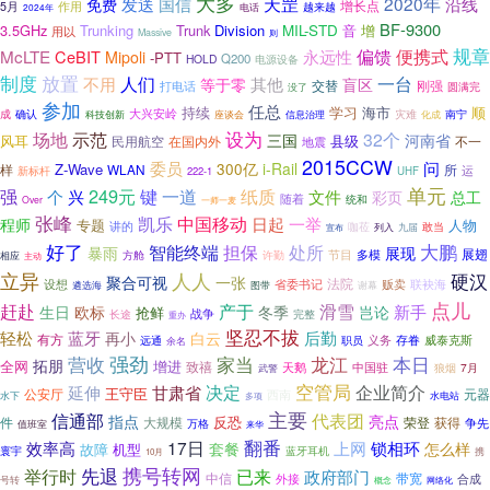
大多
国信
天罡
2020年
发送
沿线
免费
作用
增长点
5月
电话
越来越
2024年
BF-9300
3.5GHz
Trunking
Trunk
Division
MIL-STD
音
增
用以
Massive
则
规章
偏馈
便携式
McLTE
CeBIT
永远性
Mipoli
-PTT
Q200
HOLD
电源设备
制度
放置
一台
不用
人们
其他
等于零
盲区
交替
刚强
打电话
没了
圆满完
参加
任总
持续
学习
海市
顺
大兴安岭
灾难
成
确认
科技创新
座谈会
信息治理
化成
南宁
设为
示范
场地
32个
三国
河南省
县级
风耳
民用航空
在国内外
不一
地震
2015CCW
委员
问
300亿
i-Rail
Z-Wave
样
WLAN
所
新标杆
运
222-1
UHF
单元
强
249元
一道
纸质
键
个
兴
文件
彩页
总工
随着
统和
Over
一师一麦
张峰
凯乐
中国移动
日起
一举
程师
专题
人物
讲的
敢当
咖莅
列入
九届
宣布
好了
智能终端
处所
大鹏
担保
展现
暴雨
展翅
多模
节目
相应
方舱
许勤
主动
立异
人人
硬汉
聚合可视
一张
法院
贩卖
设想
省委书记
联袂海
遴选海
图带
谢幕
点儿
产于
赶赴
滑雪
欧标
新手
生日
冬季
岂论
抢鲜
战争
长途
完整
重办
坚忍不拔
轻松
蓝牙
后勤
再小
白云
有方
义务
远通
存眷
威泰克斯
职员
余名
强劲
龙江
本日
营收
家当
拓朋
全网
增进
致禧
天鹅
中国驻
狼烟
7月
武警
决定
空管局
企业简介
甘肃省
延伸
王守臣
公安厅
西南
元器
水下
多项
水电站
主要
信通部
代表团
指点
亮点
反恐
大规模
荣登
获得
件
争先
万格
值班室
来华
翻番
17日
上网
效率高
锁相环
套餐
怎么样
故障
机型
寰宇
蓝牙耳机
携
10月
携号转网
先退
举行时
已来
政府部门
中信
带宽
外接
合成
号转
网络化
概念