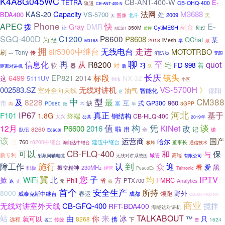
K4A8G045WC
CB-ANT-400-W
E-
TETRA
CB-OHQ-400
轨道
CB-ANT-400-N
法网
Capacity
M3688
KAS-20
BDA400
VS-5700
处
2009
图像
北斗
天
大
Phone
E-
APEC
拨
快
Gray
DMR
融合
CytiMESH
350M
见过
让
质押
MESH
SGQ-400D
C1200
P8600
P8608
为
QChat
某
经
iMesh
2018
享
M3188
须
拥
走进
slr5300中继台
无线电台
MOTOTRBO
刷
Tony
传
消防员
---
无限
再
聊
信息化
至
从
R8200
quot
宅
软
习
FD-998
着
对
器
后
距离对讲机
队
长庆
标段
镜头
6499
EP821
2014
NX-32
这
5111UV
州市
小区
VS-5700H
002583.SZ
无线对讲机
》
室外全向天线
油气
邵阳
智能化
是
中
CM388
型
最
8228
及
互
市
960
缺
式
GP300
富
3GPP
PD980
半
向
微
不
河北
IP67
真正
基于
F101
1.8G
钢结构
终端
CB-HLQ-400
大兴
公共
2019年
值
凭
构
KiNet
改
谈
12月
P6600
2016
啦
用
记
8260
全
队伍
诺
E8600i
该
运营商
国产
伍
哈尔
760
r8200中继台
建伍中继台
董事长
海能达中继台
极蜂
通信技术
可以
CB-FLQ-400
和
保
与
新专利
城管
高端
无线对讲系统图
有限公司
射频同轴电缆
施行
到
障工作
认
众
迎
看
爱
黑
振奋精神
230MHz
积极
Teltronic
经营
P8600Ex
冀
您
子
均
IPTV
WiFi
北
掀
方
Phil
FMRC
省
PTX700
Analytics
返
正
元
核
首个
安全生产
所持
8000
野外
春运
领跑
成都
威泰克斯中继台
CB-ANT-400-NX
商业
无线对讲室外天线
CB-GFQ-400
搅拌
RFT-BDA400
海能达对讲机
来
你
TALKABOUT
站
由
冰
就可以
™
只
8268
携
远程
下
传统
1624
雪
省工