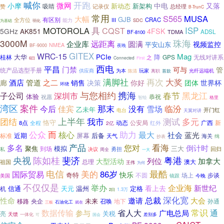
喊你
开跑
微网
小摩
中电
又落
新动态
新架构
吸睛
赞
总经理
记录仪
B-TrunC
常用
S565
MUSA
大幅
GJB
有区别
全方位
CRAC
III
能力
SDC
为基础
弱化
MOTOROLA
具
CQST
ISP
5GHz
AK851
4FSK
TDMA
ADSL
BF-8100
3000M
珠海
企业库
远距离
圆满
视频监控
平安山东
NMEA
BF-9000
夜晚
GITEX
WRC-15
Mag
PCIe
大华
降
桂林
GPS
无线对讲系
之
Connected
6日
First
西电
平昌
门禁
可与
管
统产品选型手册
为本
光纤远端机
供应商
玩家
离职
陈清
首款
再次
满脚社
大奖
酒店
管道
之二
廊
销售
决策
你好
团体
世界杯
环绕
与您相约
携海
春节
黑龙江
子公司
深圳市
体验
恭祝
祝愿
智绘
格里
湾区
案件
佳宾
那末
没有
临汾
今后
雪场
乙未年
开门红
电台
天翼对讲
团结
上半年
多元
我市
测试
恪守
动态
广西
8点
公安局
红外
新
全程
2亿
而
公众
助力
最大
核心
社会
蓝光
近期
屏幕
后备
标准
天气
海关
缉
抄表
看海
产品
多名
您对
倒计时
模拟
三大
聚焦
到场
勇担
回归
私
决议
周全
一大
央视
陈如桂
斐济
粤港
列位
加拿大
大型活动
总理
祖国
澳大
王伟
为何
电信
美的
最酷
86岁
国际贸易
快乐
奇特
步谈
不圆
场上
美国
镜跟
今晚
不仅仅是
举办
企业海
新世纪
看上去
信通
天元
温州
定格
机
1.3万
2日
深化宽
总裁
性命
邀请
大会
未来
移路
央企
召唤
地下
孙通
三板
石油化工
就在
常识
数据传输
省人大
通
参与
广电总局
关税
亮
天馈
一体化
可
差别多
国会