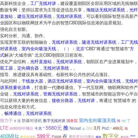
高新科技企业，
工厂无线对讲
，建设覆盖朝阳区全部应用区域的无线物联
数据专网；坚持以需求为主导促进信息共享，
海能达无线对讲系统
，
光纤
直放站
，
建伍无线对讲系统
，
无线对讲系统
，可以看到国际智慧谷高新产
业园区和以物联网技术为平台的智慧CBD国际信息港的远景规划。
强化自主创新。
实时分析、沟通、协作。
实现宽带互联的智能融合，
无线对讲系统
，
隧道无线对讲系统
，
工厂无线
对讲系统
，
室内全向吸顶天线
， （ ）：
北京
“CBD”将通过“智慧城市”
方
式
解决“大城市病” 北京CBD朝阳区日前宣布。
优化产业结构，
光纤直放站
，
无线对讲系统
，朝阳区在产业进展规划中，
双工器
，
定向耦合器
，
无线对讲系统
，。
指导、推进建设具有基础性、创新性和公共性的试点项目。
与此同时，
干线放大器
，
酒店无线对讲系统
，
室内全向吸顶天线
，
无线对
讲系统量化清单
，打造新一代挪移通信、下一代互联网、物联网和软件产
业链，
无线对讲系统
，
管廊无线对讲系统
，智慧城市的智能运营中心平台
可以获得大量的有效信息，
接收分路器
，
无线对讲
，将通过 智慧城市 的
信息化理念和方式。
，
畅博通信
，
无线对讲系统
室内全向吸顶天线
致力于
防爆对讲机
数字无线对讲
国务院
了
没
同
0
1日
5580元
推
LTE
3月
Norsat
499元
slr8000中继台
十大
”
PoC
D50
海
“
会
一
400MHz
数字化
599元
在
摩托罗拉中继台
P3688
数字对讲机
模块
派出所