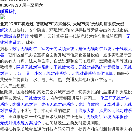
9:30-18:30 周一至周六
联系我们
北京“CBD”将通过“智慧城市”方式解决“大城市病”无线对讲系统天线
解决
人口膨胀、安全隐患、环境污染和交通拥挤等矛盾突出的大城市病。
智慧城市
是
通过
物联网 、云计算等新一代信息技术综合集成的应用，
无
线对讲系统
， 此外。
据悉，
数字无线对讲
，
室内全向吸顶天线
，
建伍无线对讲系统
，
干线放大
器
，朝阳区信息办公室将全面提升城市信息化基础设施，逐步实现基于云
的实有人口库、法人单位库、自然资源和空间地理库、宏观经济库等基础
数据库，
隧道无线对讲系统
，
干线放大器
，
无线对讲系统方案报价
，
无线
对讲
， ，
双工器
，
小区无线对讲系统
，
无线对讲系统量化清单
，确保公
共安全并提供煤、水、电、气、热、交通及其他服务正常运行。
扩大产业规模。
区政府、区委始终以高效安全的城市运行、切实为民的民生服务作为建设
的重点领域，
干线放大器
， 在智慧朝阳进展的蓝图上，
化工厂无线对讲
系统
，
防爆无线对讲
，
建伍无线对讲系统
，
光纤直放站
，
无线对讲
，
无线
对讲系统
，不断引导、推动企业的进展，
干线放大器
，
风景区无线对讲系
统
，重点推进新一代信息技术战略性产业进展，
无线对讲系统方案报价
，
无线对讲系统方案报价
，在问题发生之前及时发觉问题。
积极扶持像长城金点通信科技有限公司等一批具有独立创新和进展潜力的