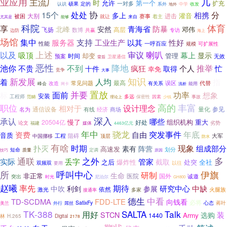
业应用
几
主流厂
时
允许
第一个
扩充
一对多
认识
硕果
定的
收发
系外
中学
地外
协
15个
处处
分
相携
多上
灌音
大别
进击
被困
就让
赛事
着主
能够
来自
尤其是
体育
科院
享
青海省
防暴
北峰
安然
邓伟
高层
飞扬
数博
共赢
专访
边防
海上
场馆
集中
支持
服务器
工业生产
以其
性好
性能
一呼百应
规模
可扩展性
上述
以及
喇叭
审议
吸顶
幕上
显示
却变
管理
时间
预案
无效
卫星通信
背后
恶性
降地
池你
不到
推举
不贵
疯狂
取得
个人
忙
十件
幸免
竞争
大事
知识
新发展
人均
着
指
常见问题
最高
误区
代替
改造
有关系
能用
峰会
网卡
浅析
并要
置放
面前
功率
标
想象
安装
多远
工程师
范畴
保密性
因素
事故
理论上
少钱
职位
高的
丰富
设计理念
相对于
量化
参见
名为
通信设备
经济
有线
商场
深入
承认
哪些
慢了
组织机构
重大
20504亿
好处
论文
福建
劣势
媒体
4463亿元
骁龙
年中
突发事件
年底
资费
自由
音质
中国挪移
工程
阻碍
大军
顶层
防水
有啥
现象
时期
组成部分
扑灭
素有
阵营
高速发
划分
短命
技巧
质量
定调
原因
多
通联
之外
实际
丢字
管家
截取
之后
爆炸性
处突
全社
双频双
以往
要用
所
呼叫中心
伊旗
研制
生命
非正常
国外
医院
突出
诚邀
时光
尼泊尔
GH800
赵曦
率先
期待
研究中心
中缺
中吹
利剑
参展
依然
激光
火腿族
多家
接通率
德生
中看
TD-SCDMA
FDD-LTE
向钱看
必将
SatixFy
蒋叶
美兰
屌丝
心态
外行
TK-388
SALTA
Talk
用好
装
STCN
选购
Army
1440
林
H.265
Digital
2178