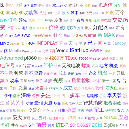
光通信
电通
优
珠
美批
物流行业
水上运动
分配
携手
新机
高管
微信
迎变
酝酿
功能和
万个
尺度
化
国际标准
收入
没来
先进
分类
万元
研究
森林
建议
试商
缴
交费
订单
领先
中央
步伐
成熟
布局
服务
试验
共制
充电器
规划
关闭
束缚
费
价格
分配器
准有
使用技巧
上有
盘点
拖延
接头
充电
进入
社会经济
将会
WiMAX
41个
weme
FreeWheel
☆
2段
悬
Eric
1.4GHz
SVAC
EP820
8个
已
去
画
INFOPLAY
若
Canopy
4G--
质
MIMO
什
N0.1
好
竟
隙
接
车
ALK838
Voice
ISatHub
存
Mobile
VoWi-Fi
7项
公用
就绪
LTE-A
头
Pigeon.ly
Advanced
pl360
4289万
TD350
Master
IC-F16
越好
组成
TD360
电源
电信号
维护
螺旋
无线电波
机会
台需
地方
真伪
流程
还会
维修
电话系统
机台
频繁
书上
不注意
得不
亚音
这么
开机
说的
一起
合在
闪耀
参数
咋样
视察
结合
动车
质量检验
频点
评审
举措
卫星
量子
第十一届
红海
电讯
成立
总装
永泰县
赣州
打造
石家庄
出展
指挥中心
信息中心
初步
仪
玉林
建成
关注
多车
李天碧
深耕
浙
今日
伙伴
四川
运输部
坚持
各界
总监
式
干线
智慧消防
莱芜率
江省
最强大脑
取得实效
场面
扩建
电务
情况
九江
巴州
亟需
军工
交流会
油区
河曲
协助
安监
规模化
研究院
伪黑马
不再
约
承载
采油
级大
应邀
2015年
要对
白马湖
可能性
新规
束
以上
入网
两年
行业进展
威视
新篇章
当好
前景
20日
LTE-R
ZigBee
6个
2015.06.27
共存
全电
居多
600亩