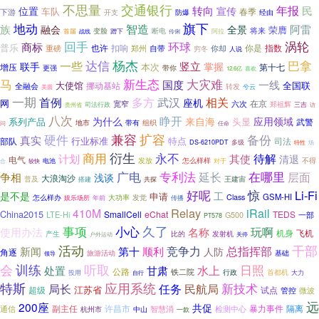
交通银行
不思量
转向
年报
民
位置
宣传
车队
春季
下游
防爆
开支
经由
旗下
地动
智造
族
阿雷
融会
全景
荣膺
变脸
断电
将来
阿拉
首届
战线
蹭下
伶俐
回手
涡轮
商标
环球
普乐
也许
扣响
你是
指数
自带
重磅
郑州
穷冬
你却
人说
杨杰
一些
达信
巴拿
竖立
联手
掌握
本次
第十七
增压
更强
带你
12.6亿
喜欢
大灾难
马
新生态
国度
一线
大使馆
挪动基站
全国联
全融会
转发
兮云
美圆
一期
首例
多方
武汉
相关
座机
网
在京
六次
宽窄
郑祖辉
三吉
贵州省
司法行政
访
八次
睁开
为什么
来自海
应用领域
系列产品
头显
武警
带有
地市
组织
问
任命
兼容
硬件
扩容
备份
真实
行业标准
特点
部队
司法
DS-6210PDT
多级
特性
场
衍生
永不
商用
待解
计划
其使
清退
电气
怎么样样
不得
电池
发放
合
较快
对于
广电
专利法
延长
在哪里
争相
层面
浅谈
大浪淘沙
普及
搭建
王建宙
共探
好呢
惊
Li-Fi
是不是
工
申请
GSM-HI
怎么样办
Class
年前
大功率
发觉
娱乐场所
传播
Relay
410M
iRail
China2015
SmallCell
eChat
TEDS
LTE-Hi
G500
一部
PT578
久了
事项
小心
玩啊
使用办法
名称
飞机
机身
产生
比的
发射机
户外运动
关停
活动
干部
竞争力
新闻
顺利
总指挥部
第十
人防
角逐
旅游活动
基础
领导
训练
会
听取
日照
甘肃
水上
处置
公路
铁二院
行政
首都机
投用
大力
自行
特斯
应用系统
新技术
局长
任务
民航局
江苏省
试点
超级
管控
微波
远
200座
共促
副主任
许昌市
暴力事件
通信
检测中心
隔离
智慧消
杭州市
中山
一款