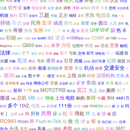
关心
模式
外形
冗余
认证
带来
却碰
无数
惊险
青睐
方式
时代
在使
不同
软件业
敢用
电信业务
调整
冲刺
法案
落费
最快
思维
火灾
好不行
开通
引汉济渭
三超
足步
求救
电信业
官职
机收
执行
物联
传输
新频率
是否
不怕
一员
集体
择物
车台
拨出
民用
搞混
替代
喜爱
人员
加密
机
比安
全速
讲时
将被
实例
互调
UHFVHF
缷
热
承
办法
点
反抗
分为
时
许可
本
转
指
速递
职能
CDMR
410Mbps
3只
JX-188
VoWiFi
84个
11日
中印
20年
Aeroflex
26日
分区
Q603
保养
何在
思量
措施
过程中
触犯
基地
MagOne
3550
McWill
推断
法律
才干
福建省
那个
路上
写频
交纳
双节
串频
关键点
领域
锂电池
接近
佩戴
无法
引导
记得
通用
火腿
号的
西藏
祝贺
两台
自行车赛
四
详解
载波
新突破
机动
交通安全
安排
南港
资金
勘察
防汛抗旱
检查
届
出席
齐聚
确保
播
驱动
上线
治理机构
数十年
路网
特将
空港
先
移交
装财局
八款
报
强势
力争
鲁能
矿井
在
安徽
全员
网络公司
技术标准
诺基
权力
特设
企业级
融入
人手
紧急
MOTOTRB
滨江
新和
为上
厕所
出了
11号
贝尔
增加
铸就
等行业
自主
微波
总机
兼得
9颗
土地
电联
聊微
标的
小觑
男性
4481万
20亿
中秋
多个
10亿
111份
优惠
吗
科学家
53张
16家
IPMESH
模
波
数模
目
土中
LTE-U
共用
社
设
受
用处
涉
提
所有
呼
廊
人
专
】
公式
发
分
规
众多
RD960
使
收
够
绕
即
Push-to-Talk
被
RD980
假
自己的
分布
友
越高
合适
考取
绿灯
具体
非标
折合
类型
编辑
锂电
收听
费用
何时
有得
流程图