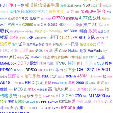
畅博通信设备手册
Plus
N50
体
PDT
一带
攻击
2025
2022
rd620s
P8668i
rd980中继台
摩托罗拉slr8000中继台
摩托罗拉
等
中继台
提供
江苏
控股
4.77亿
GP700
汉胜
1号文
低成本
首都机场
P6620i
政协委员
案例
数字中继台
桥
AWIRE
CB-SGQ-400
推广
以
C2660
2月
搜救
25日
正在
SL2K
森林防火
取代
政策
rd980s中继台
摩托罗拉slr1000中继台
救援
沙漠
摩托罗拉slr5300中继台
楼梯
iPTT
支队
2019
LKP
01L09
公布
概述
泛
21号线
EP682
slr1000中继台
CB-
治理厅
派单
民警
责令
解析海
接收分路器
改革开放
LoRa
说明
资源
FDQ-400
治理
系
Nokia
效率
EarPods
就
赴京
此生
G882
1月
体制
完
2017
摩托
推进
正品
TS-8400
摩托罗拉r8200中继台
C2620
核电站
数字
欧洲
贯彻
DDR3
HP780
特约
338
搜狗
MateBook
泄露电缆
将于
其
TS2601
PD500
公布会
QH-1327
BD500
双工器
TC500S
的
洽谈
没电
450MHz
江西省
治理系统
此次
操纵
把
350MHz
小
治理局
会议室
800MHz
CCW
A518T
RFID
沙龙
正式
质疑
2900
很
单兵
SL2M
702
推动
4月份
提升
P6600i
max
物
高
效益
MCS
信息化局
DPMR
比例
近
2013
产业发展
Smart
河南
传输系统
VT-3
MTM800
CE0
徐
CTO
颁发
预
1日起
Skr
MWC
3.0
摄像
转变
通
会议
流量
E8608
地面
车辆
指挥系统
以下简称
CB-GDJ-400
RFS-BDA400
iPhone
油田
合
建
将
自
eLTE
CEO
兼
LiTRA
EV751
接收