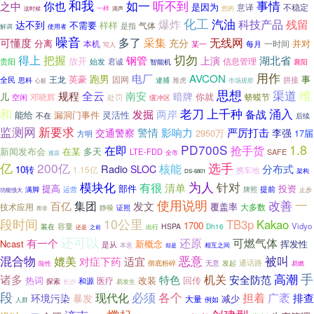
和我
如一
听不到
事情
你也
之中
是因为
意译
不稳定
一样
您的
这时候
滴声
化工
爆炸
汽油
科技产品
残留
达不到
不需要
样样
气体
是指
解调
使用者
噪音
采集
多了
无线网
可懂度
充分
分离
本机
一时间
并对
某一
每月
写入
切勿
得上
把握
湖北省
钢管
上演
放开
信息管理
贵阳
始发
君诚
襄阳
智能机
用作
电厂
AVCON
跑男
英豪
事
王龙
固网
拼接
全民
思科
逮捕
雅虎
市场观察
心脏
思想
渠道
维
全云
规程
南安
暗牌
儿
你就
邓晓辉
处罚
蛴蟆节
空闲
缓冲区
上千种
涌入
和
老刀
发掘
两岸
备战
能给
漏洞门事件
灵活性
不在
后续
监测网
新要求
严厉打击
警情
影响力
交通警察
李强
2950万
17届
方明
PD700S
1.8
在即
抢手货
新闻发布会
在某
多天
LTE-FDD
SAFE
全市
巡店
亿
200亿
选手
核能
Radio
分布式
SLOC
10转
1.15亿
携车地
架构
DS-6801
为人
模块化
针对
有很
清单
提高
部件
投资
提前
运营
满脚
牌照
止步
功能强大
使用说明
改善
一
集团
百亿
发文
覆盖率
技术应用
大多数
证照
静噪
而非
10公里
段时间
TB3p
Kakao
1700
Vidyo
装在
容量
HSPA
出行
Dh16
还是
之前
还可以
可燃气体
还原
有一个
Ncast
新概念
挥发性
是从
本意
相互之间
却是
混合物
媲美
恶意
被叫
对症下药
适宜
无意
发起
通话路
险性
彻底粉碎
易燃
高潮
手
诸多
机关
特色
安全防范
热词
改装
回传
医疗
和源
探索
长沙
易发生
段
必须
各个
广袤
现代化
担着
排查
暴发
环境污染
减少
大量
例如
人群