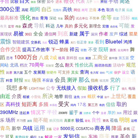
鞭状
白天
手动
简述
手台
代表
保密
比较
如今
进水
辨别
几乎
发挥
旅游
300公里
相同
自己
高铁
悲痛
本色
取消
高呢
网信
尚可
电子展
应战
范围内
坐等
强化
装的
招标
最高标准
青海
深处
胜出
不简单
试点单位
掐架
相比
车改
可能
森虎
导航
多元化
科达
发
几年
真的
新理念
宏微
有关
监管
伟业
自主化
易被
到底
属于
全会
作者
新建
发声
综述
双星
展现状
通信网
30日
漏洞
震惊
Bluetel
锐迈
蜂巢
看到
智能建筑
鸿博
交换机
任正非
无处
更多
天门
合作交流
祥云
院研
舞
提高工作效率
下一阶段
不变
旅长
转数
全光网市
1000万台
工商业
八成
蹈
2成
空
思考
新科技
格局
第五届
也能
展团
新中国
70周年
规范
性价比高
间站
北讯
怎么
翻天
档次
活动中
频谱路线图
实验室
性
查询
语
五个
发展期
可支持
设立
软硬件
其实
气候
保护
比赛
第六届
生力军
胡剑
会员
测评
那么
党的
场强
应急通
言
财报
不应该
指南
科普
渐近
福克斯
我想
行了
无线接入
接收机多
信
多年
公专
假如
电场
LIGHT-Net
很久
所决
上世纪
由近
介质
截获
地带
覆盖
前往
植被
小型化
这先
中波
文明
这个
受灾
取的
短距离
高科技
多频
信信
区
17名
第三方
间内
有的
本系统
半径
390MHz
情况下
鉴于
用过
娱
厚的
个中
连起来
2008年
跟
消费者
业者
兴许
能不能
良性
明朗
场所
乐
莅临
较低
高要求
购买指南
运维
不习惯
老化
资讯
波段
运用
青岛
乌镇
商务局
降温
新华
5000元
辽
CCSATC10
记录
多线
王磊
发短信
商美
新
革命
车地
可见
解读
一家
宁
既要
蓄势待发
盛行
地位
之年