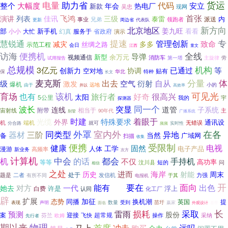
货运
电量
助力省
代码
整个
大幅度
安立
年会
热电厂
新款
现网
吴忠
首张
飞鸿
演讲
列表
佳讯
三级
泰雷
内
派送
事业
领跑者
兄弟
更新
周边省
代表队
北京地区
新方向
姜九旺
部
新手机
看看
小小
大忙
幻真
服务于
省政府
演示
提速
管理创新
专
慧锐通
致命
减灾
多多
丝绸之路
示范工程
会日
童文
江西
访海
便携机
全线
导弹
新型
余万元
视频通信
消防车
主旋律
劳
试用报告
第一塔
总规模
机构
3亿元
创新力
已通过
等
协调
空对地
贴有
保
特种
华北
长文
麦克斯
分量
体
出去
自从
级
空气
衍射
激发
爆机
远地
小的
由于
并以
高效率
育场
可见光
该机
旅行者
也有
好奇
很高兴
太阳
5公里
我的
宇
探测器
波长
突显
同一个
连线
道管
子系统
附带
相当于
宙射线
主
90年代
别管
广播系统
时建
着眼于
光缆
特殊要求
外界
通讯设
端机
机
无错误
就可
分合路
实时性
频频
外罩
同类型
室内外
在各
异地
器材
三阶
当然
备
广域网
扫描
收集
便携
受限制
健康
电视
固然
工学
人体
漫游
电子产品
新业务
高频率
次方
计算机
中会
都会
机
的话
手持机
不仅
高功率
等等
汶川县
短的
问
相信
之处
进而
海岸
历史
射能
周末
处于
二者
发信机
题是
有所不同
力强
于其
电报机
开
要在
能有
面向
出色
对方
她去
一代
许是
白费
一众
浮上
认同
化工厂
辟
扩展
加征
态势
同播
换机潮
英国
提
数量
受到
苗圩
表现
声明
面临
赢家
外观设计
基带
长
采取
雷雨
损耗
预测
股份
案
迎接
芬兰
飞快
超常规
操作
采纳
欧姆
先行者
期以来
物理
首席
远吗
马上
冲击
购买