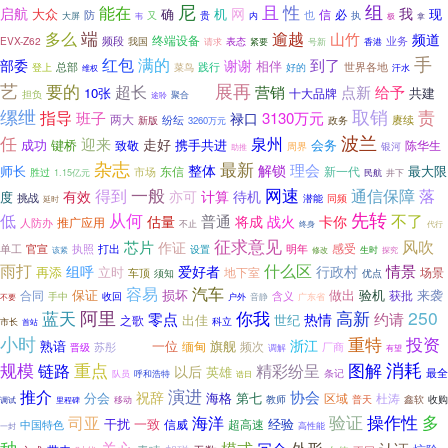
组
尼
且
性
能在
启航
网
我
大众
确
机
现
必
防
也
信
又
贵
执
大屏
韦
内
极
拿
端
多么
逾越
山竹
频道
终端设备
业务
EVX-Z62
频段
表态
我国
紧要
香港
请求
号新
手
满的
红包
到了
部委
谢谢
相伴
践行
世界各地
登上
总部
菜鸟
好的
汗水
维权
艺
展再
要的
超长
营销
点新
给予
10张
共建
十大品牌
担负
聚合
业余
途聆
缧绁
取销
责
指导
班子
3130万元
禄口
两大
赓续
新版
纷纭
3260万元
政务
任
波兰
迎来
泉州
走好
成功
键桥
携手共进
会务
致敬
陈华生
银河
周界
助推
杂志
最新
理会
整体
解锁
师长
最大限
新一代
东信
胜过
市场
1.15亿元
民航
井下
一般
网速
落
得到
通信保障
亦可
有效
计算
待机
度
挑战
潜能
同频
延时
先转
低
从何
不了
普通
战火
将成
卡你
估量
推广应用
人防办
不止
终身
代行
征求意见
风吹
芯片
作证
感受
打出
明年
单工
官宣
执照
设置
生时
探究
该紧
修改
什么区
雨打
情景
组呼
爱好者
行政村
再添
立时
地下室
场景
车顶
优点
须知
容易
汽车
保证
损坏
做出
验机
来袭
合同
获批
含义
手中
收回
音静
户外
广东省
不要
蓝天
阿里
你我
高新
250
约请
零点
热情
世纪
之歌
出佳
科立
市长
首站
小时
重特
投资
新增
浙江
熟谙
一位
旗舰
缅甸
苏彤
频次
晋级
厂商
调解
有望
规模
重点
图解
消耗
精彩纷呈
链路
以后
英雄
最全
条记
呼和浩特
队员
诰日
演进
推介
协会
祝辞
分会
海格
第七
区域
杜涛
收购
教师
普天
鑫软
里程碑
移动
调试
操作性
多
海洋
验证
司亚
干扰
一致
经验
信威
超高速
中国特色
高性能
一封
种