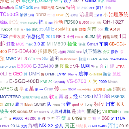
推进
2017
G882
摩托罗拉r8200中继台
数字
Nokia
就
正品
EarPods
特约
贯彻
泄露电缆
MateBook
C2620
搜狗
TS-8400
将于
欧洲
TC500S
治理局
治理系统
小
的
DDR3
洽谈
没电
双工器
HP780
公布会
江西省
此次
把
QH-1327
推动
PD500
操纵
BD500
其
质疑
会议室
800MHz
338
沙龙
河南
近
350MHz
450MHz
效益
A518T
TS2601
正式
提升
单兵
4月份
很
CCW
物
1日
702
信息化局
产业发展
2013
RFID
SL2M
传输系统
比例
P6600i
起
MTM800
摄像
3.0
颁发
高
Smart
车辆
CB-GDJ-
MCS
max
转变
指挥系统
RFS-BDA400
以下简称
400
徐
地面
接收
2900
会议
流量
预
VT-3
Skr
油田
MWC
轨道
CE0
CB-ANT-400-N
K4A8G045WC
CTO
CB-ANT-400-W
E8608
图像
法网
建
E-BDA400
北斗
合
通
将
让
LiTRA
CB-OHQ-400
自
eLTE
DMR
质押
CEO
见过
兼
融合
DPMR
EV751
快
iPhone
CytiMESH
E-SGQ-400D
VS-5700
为
大
KAS-20
2009
M3688
Capacity
TETRA
某
传
APEC
享
Gray
消防员
拨
---
350M
无线电台
刷
须
走进
MESH
slr5300中继台
M3188
经
C1200
P8608
软
再
MOTOTRBO
器
无限距离对讲机
处
从
信息化
队
着
标段
州市
2018
后
QChat
长庆
quot
Tony
对
宅
习
iMesh
这
Phone
智能化
镜头
是
无线对讲机
油气
VS-5700H
002583.SZ
小区
》
邵阳
室外全向天线
型
960
6499
不
5111UV
向
R8200
P8600
聊
拥
中
至
最
互
富
半
市
及
天
终端
NX-32
真正
河北
2014
公共
2019
钢结构
大兴
EP821
CB-HLQ-400