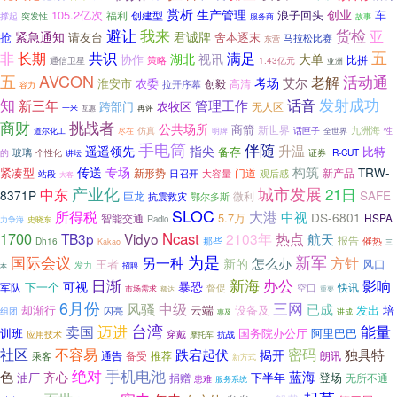
赏析
生产管理
创业
105.2亿次
浪子回头
车
创建型
福利
撑起
突发性
服务商
故事
避让
我来
货检
亚
紧急通知
君诚牌
抢
请友台
舍本逐末
马拉松比赛
东营
五
非
长期
共识
满足
湖北
视讯
大单
协作
比拼
通信卫星
策略
1.43亿元
亚洲
AVCON
五
活动通
老解
考场
艾尔
淮安市
农委
创毅
高清
拉开序幕
容力
发射成功
知
话音
新三年
管理工作
跨部门
农牧区
无人区
一米
互惠
再评
商财
挑战者
公共场所
商箭
新世界
九洲海
尽在
仿真
话匣子
性
道尔化工
明牌
全世界
手电筒
伴随
升温
遥遥领先
指尖
备存
比特
玻璃
证券
IR-CUT
的
个性化
讲坛
构筑
传送
专场
TRW-
紧凑型
新形势
门道
日召开
大容量
观后感
新产品
站段
大客
产业化
城市发展
21日
中东
8371P
SAFE
巨龙
微利
鄂尔多斯
抗震救灾
SLOC
所得税
大港
中视
DS-6801
5.7万
智能交通
HSPA
Radio
力争海
史晓东
1700
Ncast
热点
TB3p
Vidyo
2103年
航天
报告
那些
催热
Dh16
Kakao
三
为是
新军
国际会议
方针
另一种
怎么办
新的
王者
风口
发力
招聘
本
办公
日渐
新海
影响
可视
暴恐
下一个
军队
快讯
督促
空口
市场需求
重要
额达
6月份
三网
风骚
中级
已成
发出
培
却渐行
云端
设备及
闪亮
组团
讲成
惠及
迈进
台湾
能量
卖国
训班
国务院办公厅
阿里巴巴
穿戴
应用技术
抗战
摩托车
不容易
密码
社区
跌宕起伏
独具特
揭开
通告
备受
推荐
朗讯
乘客
新方式
绝对
手机电池
色
蓝海
齐心
油厂
下半年
登场
捐赠
无所不通
患难
服务系统