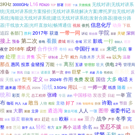
L16
3KHz
无线对讲|无线对讲系
3000GHz
RD620
部署
剖析
天馈线缆
TCP
下属
统|无线对讲系统方案报价|无线对讲系统解决方案|摩托罗拉无线对讲
系统|海能达无线对讲系统|建伍无线对讲系统|发射合路器|接收分路
信息化厅
器|干线放大器|光纤直放站|畅博通信
动身
视频
依托
下载
一带一同
学院
2017年
追踪
获邀
各部门
深圳
关键
胜利
诉讼
联合国
喜获
第二次
接上
看颜
影戏
一行
紧紧
预备
袭城
断讯
巡游
春晚
全域
创始人
中国行
来吧
2018年
成对
合作伙伴
你在
掌
夜空
奇特
将至
周五
在家
实干
处理
上午
意云
开售
大展
以为
控
精力
温馨
乌鲁木齐
研制者
中间
离别
那点
惠民
金猪报
万能
供电
投票
2号
五讲
壮大
管理局
十年
管理部
有系统
准备
巨擘
第一次
反
诺基亚
具备
性价比
简讯
日益
第三次
赛特
一平
卓越
了解
型号
定义
发送
大多
作用
国信
电话
免费
天线
天
应
2024年
以下
5月
沿线
增长点
用以
一师一麦
随着
罡
一道
纸质
越来越
3.5GHz
2020年
文件
统和
张峰
宣
单元
中国移动
发改委
一举
彩页
总工程师
专题
日起
讲的
布
敢当
许勤
多
好了
主动
节目
咖莅
人物
相应
列入
方舱
担保
九届
智能终端
处所
遴选海
图带
省委书记
模
大鹏
人人
一张
立异
法
设想
聚合可视
展现
展翅
重办
战争
冬季
欧标
贩卖
完
赶赴
联袂海
院
生日
长途
产于
谢幕
硬汉
抢鲜
坚忍不拔
余名
轻松
整
远通
再小
职
岂论
有方
滑雪
新手
蓝牙
后勤
点儿
白云
武警
天鹅
中
员
威泰克斯
义务
全网
致禧