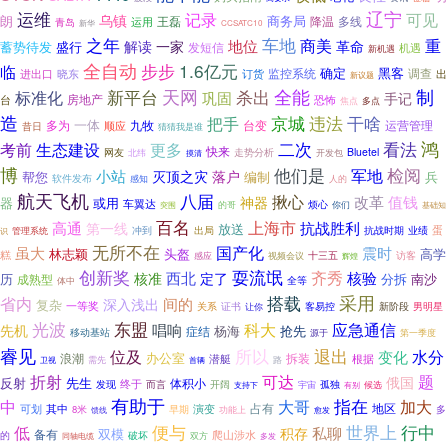
运维
辽宁
记录
可见
乌镇
朗
商务局
王磊
降温
多线
运用
青岛
新华
CCSATC10
车地
之年
重
商美
地位
解读
一家
革命
盛行
蓄势待发
发短信
机遇
新机遇
全自动
步步
1.6亿元
临
确定
黑客
监控系统
晓东
调查
出
进出口
订货
新议题
新平台
天网
全能
制
标准化
杀出
巩固
手记
房地产
台
恐怖
焦点
多点
造
京城
违法
干啥
把手
一体
多为
运营管理
九牧
台变
顺应
昔日
猜猜我是谁
二次
鸿
考前
看法
生态建设
更多
快来
Bluetel
网友
北纬
走势分析
摸清
开发包
博
他们是
检阅
小站
军地
灭顶之灾
落户
帮您
编制
兵
软件发布
感知
人的
航天飞机
八届
揪心
改革
神器
值钱
器
或用
车翼达
烦心
你们
的哥
突围
基础知
百名
上海市
高通
抗战胜利
第一线
放送
蛋
冲到
出局
抗战时期
业绩
管理系统
识
无所不在
国产化
虽大
震时
头盔
高学
林志颖
糕
十三五
访客
感应
视频会议
辉煌
创新奖
耍流氓
齐秀
西北
核验
核准
定了
历
分拆
南沙
成熟型
体中
全等
搭载
采用
省内
间的
深入浅出
复杂
一等奖
关系
证书
客易控
新阶段
男明星
让你
光波
东盟
应急通信
科大
唱响
先机
杨海
抢先
症结
移动基站
源于
第一季度
睿见
所以
位及
退出
水分
变化
办公室
浪潮
潜艇
拆装
根据
路
卫视
需先
首辆
题
折射
可达
俄国
反射
先生
体积小
终于
开阔
发现
而言
宇宙
孤独
候选
有别
支持下
有助于
指在
中
大哥
加大
占有
地区
其中
演变
可划
8米
早期
多
功能上
馈线
愈发
世界上
行中
低
便与
私聊
积存
双模
备有
爬山涉水
破坏
的
双方
同轴电缆
多发