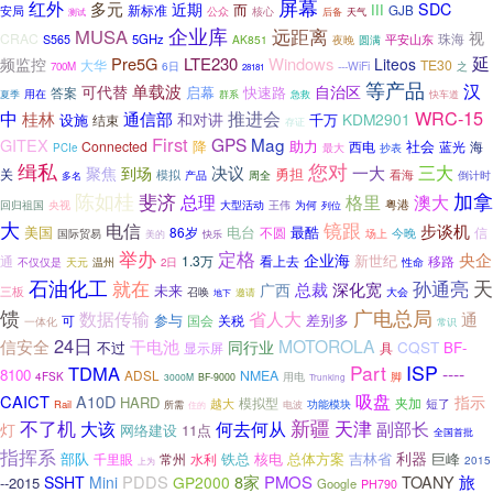
屏幕
红外
多元
近期
SDC
而
III
新标准
安局
GJB
公众
核心
后备
天气
测试
企业库
远距离
MUSA
视
CRAC
珠海
5GHz
平安山东
S565
AK851
夜晚
圆满
延
Pre5G
LTE230
Windows
频监控
Liteos
大华
TE30
6日
---WiFi
700M
之
28181
等产品
汉
单载波
可代替
自治区
快速路
答案
启幕
用在
快车道
夏季
群系
急救
推进会
WRC-15
中
桂林
通信部
和对讲
KDM2901
设施
千万
结束
存证
First
GPS
Mag
GITEX
降
助力
社会
Connected
西电
海
蓝光
PCIe
最大
抄表
缉私
您对
一大
三大
到场
决议
聚焦
勇担
关
模拟
周全
看海
产品
倒计时
多名
陈如桂
斐济
加拿
总理
澳大
格里
粤港
回归祖国
大型活动
央视
王伟
为何
列位
大
电信
镜跟
步谈机
美国
电台
最酷
86岁
不圆
信
国际贸易
今晚
快乐
场上
美的
举办
定格
央企
企业海
1.3万
新世纪
移路
通
看上去
不仅仅是
天元
温州
2日
性命
天
石油化工
就在
孙通亮
总裁
深化宽
广西
未来
三板
召唤
大会
地下
邀请
馈
广电总局
数据传输
省人大
通
参与
差别多
可
关税
国会
一体化
常识
24日
MOTOROLA
信安全
干电池
同行业
CQST
不过
BF-
显示屏
具
Part
ISP
TDMA
----
8100
ADSL
NMEA
4FSK
脚
用电
3000M
BF-9000
Trunking
吸盘
CAICT
A10D
指示
HARD
模拟型
夹加
越大
短了
Rail
所需
功能模块
住的
电波
不了机
新疆
天津
副部长
大该
何去何从
灯
网络建设
11点
全国首批
指挥系
利器
部队
铁总
核电
总体方案
吉林省
巨峰
千里眼
常州
水利
2015
上为
PDDS
8家
PMOS
TOANY
旅
SSHT
Mini
GP2000
--2015
Google
PH790