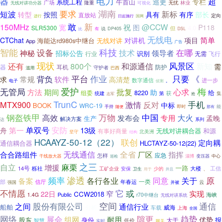
器
电力
超
巡更
专栏
系统工程
牛首山
广场
隆重
林业
无忧
无线对讲功分器
可视化
要求
湖南
短波
新标
转型
按照
部长
具有
有序
直放站
定向
国网
进行
日起施行
新
敢
150MHz
@CCW
祝
宽
图
P118
SLR5300
4.0
但
有
比
说
DP405
DSL
无线电
简单
CTChat
对讲机
项目
海能达rd980s中继台
无线对讲
App
广告
智能
科技
在哪
设备
技术
神秘
领导者
招标公告
行业
识别
无需
飞行
现状
风景区
新知
还有
800个
和源通信
需
耳机
防护
器
守护者
滥用
巴西
只要
《
平台
作业
常规
背负
软件
求
高清楚
数字通信
进一步
电子
。
侦测
爱护
梅
无管局
批复
心求
方法
期间
助
8220
给
组委
获
第
集
统建
志军
抢
TrunC
手机
MTX900
激情
反对
中标
BOOK
WRC-19
即时
手持
随便
能
那有
中国
钢盔铁甲
万物
高效
大火
发布会
专用
孟晚
生产
解决方案
达
系列
单双号
第一
安防
13级
舟
无线对讲耦合器
和源
有事好商量
北美洲
坚守
结构
HCAAYZ-50-12（22）
联创
定向耦
通信耦合器
HLCTAYZ-50-12(22)
无线通信
全省
指挥
合合路组件
厂区
应急
怎样
干线放大器
淄博
变压器
中心
巡检
之三
自立
麻栗
增援
一路
14号
栎社
大楼
工信
工矿企业
安保
少的
、
卫生
用于
并且
渗透
频率
关于
原
各行各业
同意
备案
一类
部
信厅
年春运
云
强国
并被
不情愿
或
它
22日
窄
实现
CCW2018
Public
海峡
1.4G
r70中继台
无线对讲系统
空间
股份有限公司
通信
之间
通信行业
船舶
分析
车载
威海
上海
全国
趋势
网络
隙更
展会
组网
耐用
优势
股东
身份
报
大于
低价
智慧
网关
实时