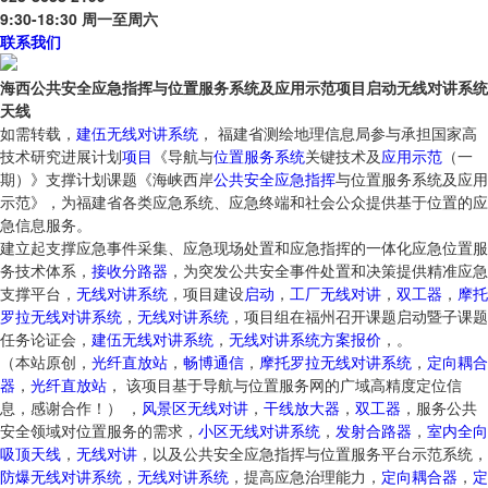
9:30-18:30 周一至周六
联系我们
海西公共安全应急指挥与位置服务系统及应用示范项目启动无线对讲系统
天线
如需转载，
建伍无线对讲系统
， 福建省测绘地理信息局参与承担国家高
技术研究进展计划
项目
《导航与
位置
服务系统
关键技术及
应用
示范
（一
期）》支撑计划课题《海峡西岸
公共
安全
应急
指挥
与位置服务系统及应用
示范》，为福建省各类应急系统、应急终端和社会公众提供基于位置的应
急信息服务。
建立起支撑应急事件采集、应急现场处置和应急指挥的一体化应急位置服
务技术体系，
接收分路器
，为突发公共安全事件处置和决策提供精准应急
支撑平台，
无线对讲系统
，项目建设
启动
，
工厂无线对讲
，
双工器
，
摩托
罗拉无线对讲系统
，
无线对讲系统
，项目组在福州召开课题启动暨子课题
任务论证会，
建伍无线对讲系统
，
无线对讲系统方案报价
，。
（本站原创，
光纤直放站
，
畅博通信
，
摩托罗拉无线对讲系统
，
定向耦合
器
，
光纤直放站
， 该项目基于导航与位置服务网的广域高精度定位信
息，感谢合作！） ，
风景区无线对讲
，
干线放大器
，
双工器
，服务公共
安全领域对位置服务的需求，
小区无线对讲系统
，
发射合路器
，
室内全向
吸顶天线
，
无线对讲
，以及公共安全应急指挥与位置服务平台示范系统，
防爆无线对讲系统
，
无线对讲系统
，提高应急治理能力，
定向耦合器
，
定