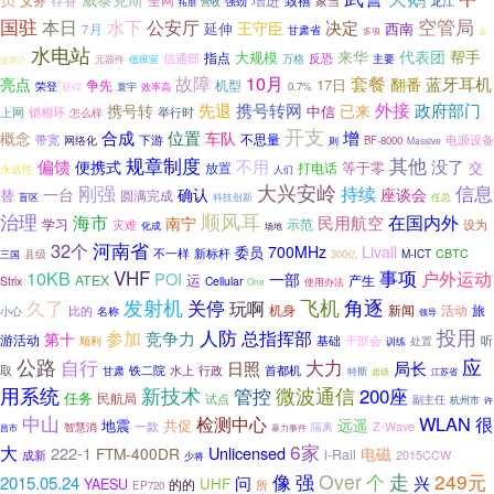
存眷
增进
龙江
家当
强劲
营收
拓朋
空管局
国驻
水下
本日
公安厅
决定
王守臣
延伸
西南
7月
甘肃省
企
多项
水电站
来华
代表团
帮手
大规模
指点
信通部
反恐
元器件
万格
主要
业简介
值班室
10月
故障
套餐
蓝牙耳机
亮点
翻番
17日
争先
机型
荣登
获得
0.7%
寰宇
效率高
先退
携号转网
外接
携号转
政府部门
已来
中信
锁相环
举行时
上网
怎么样
开支
合成
位置
增
概念
车队
不思量
带宽
电源设备
下游
网络化
则
BF-8000
Massive
规章制度
其他
偏馈
不用
没了
便携式
等于零
交
放置
打电话
永远性
人们
刚强
大兴安岭
信息
持续
一台
确认
座谈会
替
圆满完成
盲区
任总
科技创新
治理
顺风耳
海市
在国内外
民用航空
南宁
学习
灾难
示范
设为
化成
场地
河南省
32个
700MHz
Livall
委员
不一样
县级
新标杆
M-ICT
CBTC
300亿
三国
VHF
事项
10KB
户外运动
POI
一部
运
ATEX
产生
Strix
Cellular
使用办法
One
发射机
角逐
关停
飞机
久了
玩啊
新闻
活动
旅
机身
比的
名称
小心
领导
投用
人防
参加
总指挥部
竞争力
第十
游活动
基础
干部会
听
处置
顺利
训练
公路
应
自行
大力
日照
局长
取
水上
行政
首都机
铁二院
甘肃
特斯
江苏省
超级
用系统
新技术
微波通信
管控
200座
任务
民航局
试点
副主任
杭州市
许
中山
WLAN
检测中心
很
远遥
地震
共促
一款
隔离
Z-Wave
智慧消
昌市
暴力事件
6家
大
222-1
Unlicensed
FTM-400DR
电磁
i-Rail
成新
2015CCW
少将
走
强
Over
个
249元
像
兴
2015.05.24
问
UHF
YAESU
的的
所
EP720