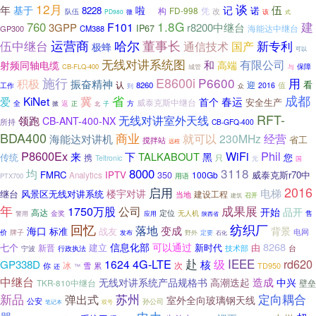
12月
谈
年
伍
基于
啦
记
8228
诺
构
FD-998
凭
改
队伍
缺
微
PD980
该
式
1.8G
760
建
F101
3GPP
r8200中继台
IP67
海能达中继台
GP300
CM388
哈尔
运营商
董事长
新专利
伍中继台
通信技术
国产
极蜂
可以
无线对讲系统图
有限公司
和
射频同轴电缆
高端
CB-FLQ-400
保障
城管
与
施行
E8600i
P6600
用
积极
振奋精神
看
迎
认
8260
值
2016
工作
到
众
成都
冀
省
KiNet
爱
春运
首个
安全生产
威泰克斯中继台
方
全
掀
返
正
子
北
RFT-
无线对讲室外天线
领跑
CB-ANT-400-NX
所持
CB-GFQ-400
BDA400
商业
就可以
230MHz
经营
海能达对讲机
省工
搅拌站
远程
P8600Ex
WiFi
Phil
来
下
TALKABOUT
黑
传统
您
携
Teltronic
只
国
元
3118
8000
均
FMRC
IPTV
350
威泰克斯r70中
100Gb
Analytics
用语
PTX700
2016
启用
电梯
楼宇对讲
继台
风景区无线对讲系统
建设工程
当地
召开
建筑
年
成果展
1750万股
公司
开始
品开
高达
定位
售
金奖
无人机
警用
应用
陕西省
纺织厂
回忆
落地
变成
海口
背景
标准
战友
电网
价
牌子
野外
定要
发布
石化
可以通过
8268
信息化部
七个
建立
新时代
由
新晋
技术部
台
宁波
行政执法
赴
IEEE
4G-LTE
级
rd620
GP338D
1624
核
冰
雪
次
TD950
你
累
还
™
中继台
造成
无线对讲系统产品规格书
高潮迭起
中兴
TKR-810中继台
壁垒
新品
定向耦合
弹出式
苏州
室外全向玻璃钢天线
公安
孙公司
笔记本
双号