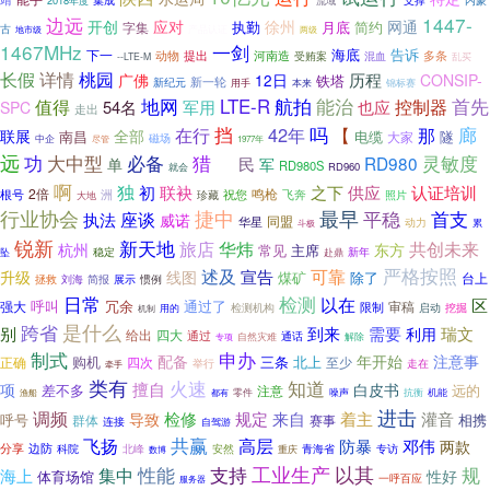
2018年度
集成
支撑
内蒙
流域
1447-
边远
开创
应对
徐州
网通
执勤
月底
简约
字集
古
产品认证
地市级
两级
1467MHz
一剑
海底
告诉
下一
提出
动物
河南造
混血
多条
受贿案
乱买
--LTE-M
长假
详情
桃园
历程
广佛
12日
CONSIP-
铁塔
新一轮
新纪元
用手
本来
锦标赛
航拍
能治
值得
地网
LTE-R
首先
控制器
54名
军用
也应
SPC
走出
挡
在行
42年
吗
廊
【
那
联展
全部
南昌
电缆
隧
大家
中企
磁场
尽管
1977年
远
功
猎
并
灵敏度
大中型
必备
RD980
民
单
军
RD980S
RD960
就会
啊
独
初
联袂
之下
供应
认证培训
2倍
鸣枪
祝您
根号
洲
珍藏
飞奔
照片
大地
行业协会
捷中
最早
平稳
首支
执法
座谈
威诺
同盟
华星
动力
累
斗极
锐新
新天地
共创未来
旅店
华炜
杭州
东方
主席
常见
稳定
新年
坠
赴鼎
述及
严格按照
宣告
可靠
升级
线图
除了
煤矿
台上
展示
惯例
拯救
刘海
简报
检测
日常
以在
区
呼叫
冗余
通过了
强大
审稿
限制
挖掘
检测机构
启动
用的
机制
跨省
是什么
别
到来
需要
瑞文
利用
四大
给出
通过
通话
专项
自然灾难
解除
制式
申办
配备
年开始
注意事
购机
北上
正确
三条
至少
四次
举行
走在
牵手
类有
火速
知道
擅自
白皮书
项
差不多
注意
远的
零件
噪声
抗衡
机能
渔船
都有
进击
调频
检修
规定
来自
着主
灌音
导致
呼号
相携
群体
赛事
连接
自驾游
共赢
高层
飞扬
邓伟
防暴
两款
边防
分享
北峰
青海省
专访
科院
安然
重庆
数博
以其
工业生产
规
性能
支持
集中
海上
性好
体育场馆
一呼百应
服务器