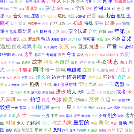
起草
实力
面世
年来
船载
在户外
炎炎
第四届
骑行
长春
轻轨
宝蓝
防患
首发
驻波
学历
控制
运会
通讯网
便
华强
能救
主导
3.0时代
于未然
降低
拉起
数据分析
出击
合众
已是
王
捷
堪比
枢纽
压缩
锐目
电子化
太亚
安徽省
谣言
思壮
东风
民事
晓初
初成
特殊
要被
制定
产品目录
邯郸
网络安全
通道
是在
马甲
承担
年第
安全认证
民防局
合约
通信电缆
猜
探秘海
作弊
之路
何用
国标
听听
音频
钢筋
想
高可靠
不急
新空间
城市建设
转告
尝鲜
三夏
京沪干线
谋求
天翔园
邀您
防灾
直接
声音
和谐
挺进
猛戳
围观
必然
如此
制导
银川
陷入
深度
效能
这里
弯道
路线图
电力线
专访海
索亮
雷达
北京市
合久必分
随时随地
信箱
成本
不超过
再掀
状态
持股
样
称号
唐山
灭火
最具
龙铁路
图传
创意
它会
同时
静电
电磁波
产生了
唯一
式
不能按
在空中
电磁场
保持
注明
理论
漫长的
适合于
随身携带
可达到
命运
从而
进中
朋
各种
东西
经过
联系
实是
包括
选型
学过
伽马射线
光速
一下
红外线
友
向来
发现者
射线
规格
会被
接口
今
进步
较大
它是
或者
大和
而来
放大器
台中
工艺
来说
介于
两者之间
常用于
陌生
修复
突发
天
拍照
命脉
立起
漏泄
说是
抢险救灾
要目
信息技术
目的
5英寸
较短
一应
耗电量
有其
近几年来
十米
单一应
立脚
见诸报端
野驴
与之
遇险
越来越多
人士
别少
这方
不脚
会有
赤城
山崖
不齐
户外探险
是将
谈天
都能
电信卡
负责
做为
称之为家
重要的
美化
惟独
时候
了解到
面
自动
周
少人
两项
内置
围
非常
增强型
那种
及到
这款
轨迹
相邻
可开
猎取
跟民
可连接
局域网
形成
重叠区