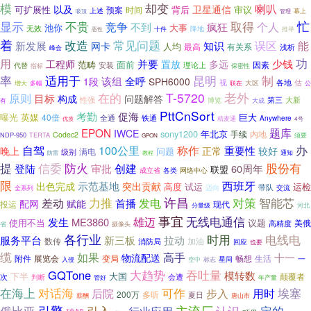
模
却变
喇叭
以及
卫星通信
可扩展性
审议
预案
背后
时间
上述
管理
幕上
吸顶
忙
不贵
取得
显示
竞争
个人
不到
疯狂
大事
池你
无效
降地
恶性
十件
推举
着
改造
常见问题
误区
能
新发展
知识
网卡
人均
有关系
最高
浅析
峰会
功
用
并要
少钱
工程师
置放
多远
范畴
面前
安装
理论上
因素
代替
指标
保密性
率
适用于
昆明
制
该组
全呼
1段
SPH6000
视
各地
估
多幅
联在
大区
公
增大
在的
T-5720
老外
原则
目标
构成
问题解答
性强
第三
大新
有
博览
大成
PttCnSort
考勤
促海
曝光
英媒
40倍
巨大
全通
铁通
Anywhere
精麦通
优质
4号
EPON
题库
IWCE
sony1200
年北京
手续
内地
Codec2
NDP-950
TERTA
须要
GPON
办
自驾
100公里
称作
晚上
重要性
正常
较好
问题
满电
级别
教程
通知
防雷
提
防火
信委
股份有
创建
登陆
审批
60周年
联盟
成立省
网络中心
各类
限
西班牙
示范基地
出色完成
突出贡献
高度
试运
运检
带队
交流
全系列
迈向
力推
许昌
对策
发电
智能芯
差动
配网
首播
赋能
投运
现代
分量级
河北
事宜
无线电通信
雄迈
发生
ME3860
使用不当
议题
美俄
高精度
省
摄像头
各行业
时用
电线电
服务平台
新三板
拉动
加油
数传
消防局
回应
也要
缆
高手
如果
十一
物流配送
附件
展览会
变局
畅想
生活
一
空中
星间
入侵
标志
吞吐量
GQTone
大趋势
模转数
下半
大国
颠覆者
次
会遭
判断
管好
年产量
埃塞
在海上
对话海
可作
后院
步入
用时
200万
多听
夏日
薪酬
唐山市
俄比亚
引擎
引入
主流厂