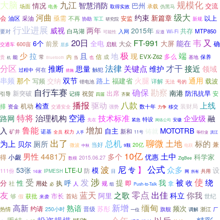
规模化
大脑
九江
智慧消防
情况
巴州
交流
场面
承载
伪黑马
电务
取得实效
河曲
级大
约束
新篇章
亟需
会
采油
不再
以上
油区
安监
协助
军工
新规
研究院
行业进展
威视
两年
2015年
共存
白马湖
要对
入网
MTP850
Wi-Fi
应邀
可能性
20日
韦
又
FT-991
能在
大屏
6个
全电
前景
大众
确
启航
交通车
600亩
居多
极
少
端
拉
且
地
现
多么
信
常
内
EVX-Z62
保养
能
成
基地
贵
当
也
机
Bluetooth
分区
才干
法律
关键点
接近
推断
维护
思量
领域
触犯
过程中
何在
措施
通用
串频
那个
双节
火腿
交纳
路上
福建省
写频
载波
详解
锂电池
号的
无法
自行车赛
确保
勘察
南港
出席
防汛抗旱
新突破
祝贺
安
引导
记得
四届
齐聚
播报
八款
上线
驱动
检查
排
机动
装财局
资金
交通安全
强势
数十年
移交
力争
特将
空港
治理机构
技术标准
路网
企业级
融
特设
先在
紧急
网络公司
安徽
鲁能
增加
入
MOTOTRB
自主
铸就
新和
诺基
矿井
权力
全员
人手
11号
等行业
滨江
出了
聊微
土地
总机
标的
为上
厕所
贝尔
兼
当好
20亿
微波
电联
9颗
中秋
10亿
土中
男性
4481万
多个
优惠
科学家
得
小觑
2015.06.27
数模
ZigBee
公式
波
尼
】
众多
专
设
53张
模
LTE-U
111份
防
IPMESH
目
共用
网
16家
所有
使
受
发
涉
被
绕
提
我
分
性
呼
收
执
即
用处
规
拿
社
人
必
组
Push-to-Talk
友
蓝天
零点
出佳
你我
之歌
科立
阿里
市长
够
获批
首站
世纪
假
来袭
新增
高新
缅甸
熟谙
频次
约请
苏彤
晋级
旗舰
浙江
热情
250小时
调解
厂
一位