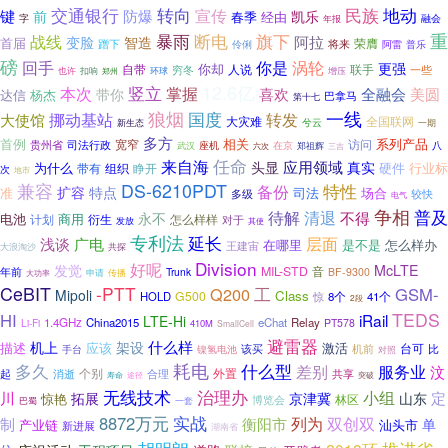
交通银行
民族
地动
转向
宣传
键
防爆
凯乐
前
春季
经由
融会
字
年报
旗下
重
暴雨
断电
战线
阿拉
变脸
智造
首届
蹭下
荣膺
将来
伶俐
阿雷
普乐
磅
回手
你是
涡轮
更强
你却
自带
人说
联手
穷冬
一些
也许
扣响
郑州
环球
增压
竖立
12.6亿
掌握
本次
全融会
喜欢
美圆
带你
达信
杨杰
巴拿马
第十七
狼烟
国度
一线
挪动基站
转发
大使馆
全国联网
大灾难
兮云
新生态
一期
多方
首例
相关
访问
系列产品
司法行政
宽窄
贵州省
在京
座机
八
武汉
六次
郑祖辉
三吉
来自海
任命
应用领域
头显
真实
为什么
硬件
带有
组织
睁开
行业标
次
地市
兼容
DS-6210PDT
特性
备份
特点
扩容
场合
准
司法
多级
较快
电气
争相
普及
待解
清退
不得
永不
电池
商用
衍生
怎么样样
计划
对于
发放
其使
专利法
延长
广电
层面
浅谈
是不是
怎么样办
在哪里
王建宙
大浪淘沙
共探
Division
好呢
发觉
McLTE
MIL-STD
年前
音
Trunk
BF-9300
大功率
申请
传播
CeBIT
-PTT
工
Q200
GSM-
Mipoli
Class
G500
HOLD
惊
8个
41个
2段
TEDS
HI
iRail
LTE-Hi
1.4GHz
China2015
eChat
Relay
Li-Fi
PT578
410M
SmallCell
避雷器
什么样
机上
架设
描述
应该
激活
台可
该买
机前
手台
比
镍氢电池
对照
多久
耗电
什么型
服务业
差别
汶
外置
消逝
个别
共享
起
合理
寿命
途径
突破
治理办
无线技术
小组
川
定
拓展
京津冀
山东
惊艳
林区
博览会
巴蜀
一套
实战
8872万元
列为
双创双
制
衡阳市
单
产业链
汕头市
新进展
湖南省