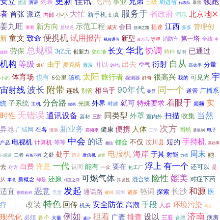
更新
飞鸿
佳讯
安立
领跑
兄弟
事业
列表
三级
周边省
演讲
货运
泰雷
代表队
服务于
者
派送
大忙
省政府
首张
北京地区
新手机
演示
小小
内部
幻真
姜九旺
新方向
示范工程
江西
管理创
会日
提速
减灾
看看
慧锐通
多多
丝绸之路
便携机
童文
试用报告
致命
新
新型
第一塔
导弹
消防车
全线
视频通信
主
余万元
总规模
华北
协调
长文
已通过
劳保
3亿元
创新力
特种
空对地
贴有
旋律
自从
机构
等级
由于
出去
衍射
并以
分量
麦克斯
空气
激发
远地
爆机
高效率
太阳
宇
体育场
旅行者
很高兴
也有
可见光
5公里
该机
探测器
好奇
我的
小的
波长
宙射线
附带
90年代
同一个
相当于
连线
广播系
别管
道管
突显
着眼于
实
分合路
就可
子系统
外界
特殊要求
统
光缆
主机
时建
频频
端机
无错误
时性
当然
通讯设备
同类型
外罩
扫描
收集
器材
室内外
三阶
次方
新业务
便携
人体
异地
健康
广域网
在各
固然
电子
漫游
高频率
工学
受限制
中会
手持机
的话
电视机
不仅
短的
都会
汶川县
计算机
等等
产品
相信
高功率
电报机
海岸
周末
处于
于其
她
之处
射能
二者
历史
问题是
有所不同
发信机
进而
力强
一代
浮上
有一个
许是
白费
能有
要在
去
还可以
认同
是
对方
一众
化工厂
险性
媲美
可燃气体
还原
对症下药
混合物
从
新概念
本意
却是
相互之间
挥发性
发起
和源
恶意
长沙
适宜
热词
医
通话路
探索
诸多
易燃
无意
被叫
彻底粉碎
特色
改装
安全防范
手段
环境污染
回传
疗
高潮
机关
人群
易发生
暴发
例如
担着
济南
设以
现代化
排查
广袤
三亚
病房
必须
各个
大量
合肥
减少