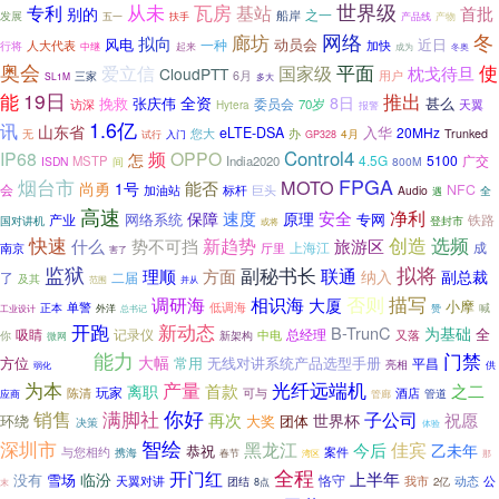
世界级
专利
从未
瓦房
基站
首批
别的
之一
船岸
发展
五一
产品线
扶手
产物
冬
网络
廊坊
拟向
风电
动员会
近日
一种
加快
人大代表
行将
中继
起来
冬奥
成为
奥会
平面
使
爱立信
国家级
枕戈待旦
CloudPTT
三家
6月
用户
SL1M
多大
19日
推出
能
全资
8日
挽救
张庆伟
甚么
访深
委员会
70岁
天翼
Hytera
报警
1.6亿
讯
山东省
入华
eLTE-DSA
20MHz
您大
办
无
4月
Trunked
试行
入门
GP328
Control4
IP68
频
OPPO
怎
4.5G
5100
广交
MSTP
India2020
ISDN
间
800M
FPGA
烟台市
MOTO
能否
尚勇
1号
会
NFC
加油站
标杆
巨头
Audio
全
遇
高速
净利
速度
安全
保障
原理
网络系统
专网
产业
铁路
国对讲机
登封市
或将
选频
快速
创造
新趋势
什么
势不可挡
旅游区
上海江
成
南京
厅里
害了
监狱
副秘书长
拟将
联通
理顺
方面
纳入
副总裁
了
二届
及其
范围
并从
否则
描写
调研海
相识海
大厦
小摩
低调海
单警
正本
赞
喊
工业设计
外洋
总书记
新动态
开跑
B-TrunC
为基础
全
吸睛
记录仪
总经理
中电
又落
新架构
你
微网
能力
门禁
大幅
方位
常用
无线对讲系统产品选型手册
平昌
有区别
亮相
弱化
供
为本
产量
光纤远端机
之二
首款
离职
陈清
玩家
可与
酒店
管道
应商
管廊
满脚社
你好
销售
子公司
祝愿
再次
世界杯
环绕
大奖
团体
决策
体验
智绘
深圳市
佳宾
黑龙江
今后
乙未年
恭祝
与您相约
案件
携海
春节
湾区
那
全程
开门红
上半年
临汾
没有
雪场
恪守
天翼对讲
我市
公
团结
动态
8点
2亿
末