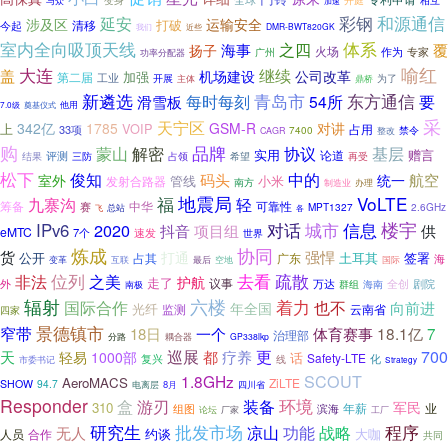
开庭
相互
与众
加速
彩钢
和源通信
延安
涉及区
运输安全
打破
清移
今起
DMR-BWT820GK
我们
近些
室内全向吸顶天线
体系
之四
覆
海事
扬子
火场
作为
专家
功率分配器
广州
大连
喻红
盖
继续
机场建设
公司改革
加强
第二届
工业
开展
主体
为了
鼎桥
新遴选
青岛市
东方通信
滑雪板
每时每刻
54所
要
他用
7.0级
奠基仪式
采
天宁区
342亿
1785
GSM-R
对讲
VOIP
上
占用
33项
禁令
7400
CAGR
整改
购
品牌
蒙山
解密
协议
基层
实用
赠言
论道
评测
结果
三防
占领
希望
再受
松下
中的
俊知
码头
航空
室外
统一
管线
小米
发射合路器
南方
办理
制造业
地震局
VoLTE
九寨沟
福
轻
筹备
中华
可靠性
赛
MPT1327
2.6GHz
总站
飞
各
对话
城市
信息
楼宇
IPv6
2020
抖音
项目组
供
eMTC
7个
速发
世界
炼成
协同
强悍
货
打通
土耳其
签署
公开
占其
广东
海
互联
空地
变革
最后
国际
位列
去看
疏散
非法
之美
护航
走了
议事
万达
全创
剧院
外
海南
群组
南极
辐射
六楼
着力
国际合作
也不
向前进
年全国
光纤
监测
云南省
四家
景德镇市
窄带
一个
18.1亿
18日
体育赛事
7
治理部
耦合器
分路
GP338lkp
巡展
疗养
更
700
天
都
轻易
1000部
话
Safety-LTE
复兴
线
化
市委书记
Strategy
SCOUT
1.8GHz
AeroMACS
ZiLTE
SHOW
94.7
8月
四川省
电离层
Responder
环境
盒
游刃
装备
军民
310
业
组图
滨海
年薪
工厂
论坛
厂家
研究生
批发市场
程序
战略
凉山
功能
无人
约谈
大咖
人员
合作
共同