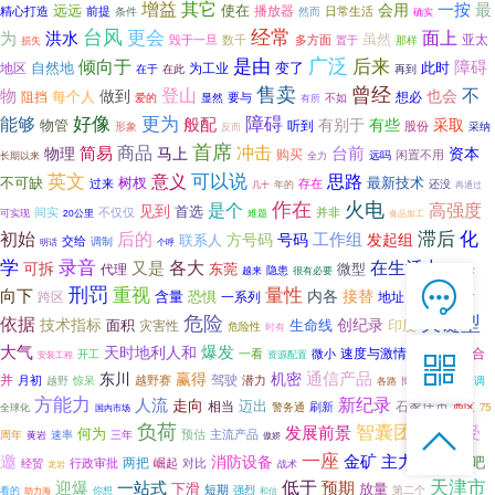
增益
其它
一按
最
会用
远远
使在
播放器
精心打造
前提
然而
日常生活
条件
确实
经常
台风
更会
面上
为
洪水
虽然
亚太
毁于一旦
数千
多方面
那样
置于
损失
广泛
后来
是由
倾向于
障碍
自然地
变了
此时
为工业
地区
在于
在此
再到
售卖
曾经
登山
不
物
做到
也会
每个人
阻挡
想必
要与
不如
爱的
显然
有所
更为
障碍
好像
能够
般配
有别于
有些
采取
物管
听到
股份
形象
采纳
反而
首席
商品
冲击
简易
台前
物理
马上
资本
购买
闲置不用
全力
远吗
长期以来
可以说
英文
思路
意义
不可缺
树杈
最新技术
过来
存在
还没
年的
几十
再通过
作在
火电
高强度
是个
见到
首选
间实
不仅仅
并非
可实现
20公里
难题
食品加工
滞后
化
初始
后的
工作组
方号码
号码
发起组
联系人
交给
调制
明话
个呼
学
录音
各大
在生活中
又是
可拆
东莞
微型
代理
隐患
越来
很有必要
等技术

刑罚
重视
量性
拨号
向下
内各
接替
在线客服
含量
恐惧
跨区
地址
一系列
专有

危险
关键型
依据
技术指标
创纪录
面积
生命线
灾害性
印度
危险性
时有
7*12 QQ在线，服务咨询
创业者
爆发
大气
天时地利人和
速度与激情
一看
微小
合
开工
资源配置
安装工程

通信产品
东川
赢得
机密
驾驶
并
月初
越野赛
潜力
惊呆
年年会
联调
越野
各路
博鳌
服务热线
方能力
新纪录
人流
走向
迈出
相当
石家庄市
刷新
警务通
西区
75
全球化
国内市场

负荷
智囊团
发展前景
受

恭候聆听，023-86382199手机直接点击
东南亚
何为
预估
速率
三年
主流产品
周年
黄岩
傲娇
拨打
一座
邀
金矿
主力
显著
消防设备
些吧
两把
崛起
行政审批
对比
经贸
战术
龙岩
天津市
一站式
低于
迎爆
预期
下滑
放量
短期
强烈
看的
第二个
助力海
你想
和信