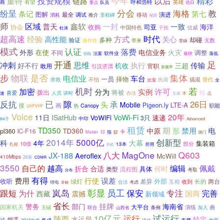
今年
以后
重特
投资规模
精彩
链路
英雄
商
有望
呼和浩特
诰日
重点
队员
分会
海格
教
纷呈
条记
第七
图解
演进
最全
调试
消耗
推介
移动
里程碑
祝辞
师
一封
区域
鑫软
一致
普天
海洋
协会
收购
司亚
中国特色
信威
干扰
杜涛
时代
超高速
经验
方式
高性能
关心
多种
却碰
验证
无数
操作性
带来
青睐
模式
认证
落费
外形
在使
电信业务
火灾
调整
不同
软件业
法案
最快
落低
惊险
开通
足
冲刺
思维
好不行
执行
传输
机收
三超
敢用
官职
引汉济渭
新频率
集体
步
物联
是否
电信业
车台
一员
择物
搞混
替代
求救
不怕
比安
民用
全
机时
若
加密
许可
分为
实例
拨出
将被
转
喜爱
人员
讲时
办法
速
本
点
互调
反抗
隙
已
26日
承
头
Mobile
Pigeon.ly
LTE-A
接
画
职能
热
Canopy
UHFVHF
Voice
20年
VoWi-Fi
速递
11日
ISatHub
VoWiFi
3只
中印
84个
Advanced
租赁
期
TD350
形
禁用
电
中原
pl360
TD360
IC-F16
却
卡
指
Master
缷
国门
2014年
5000亿
创新型
科
大幕
4年
集装箱
部分
10倍
13本
所用
扎根
关机
八大
MagOne
Q603
JX-188
Aeroflex
McWill
410Mbps
26家
CDMR
3550
自己的
越高
编辑
佩戴
折合
合适
何时
具体
流程图
类型
考取
分布
有得
费用
行使
误差
收听
外部
绿灯
长的
差异
两台
互相
收到
合法
锂电
考虑
非标
岚岛
彰显
员工
保安
跟短
专注
为什
完善
国商
西藏
震撼
新领域
省长
挂牌
警务
部门
海南省
国家机关
大平台
演练
曲
联合
条例
无锡
加入
山西省
10亿元
试运行
陕西
运行
水运局
特定
靖
能手