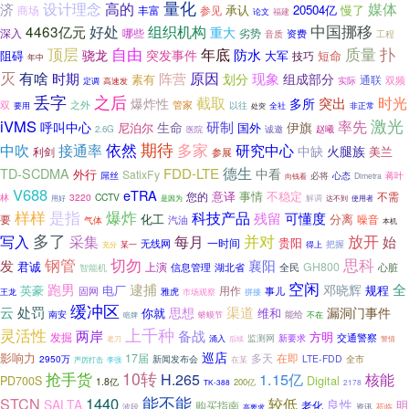
量化
媒体
设计理念
高的
济
承认
20504亿
慢了
商场
丰富
参见
论文
福建
好处
中国挪移
4463亿元
组织机构
重大
哪些
深入
劣势
资费
音质
工程
顶层
自由
扑
质量
年底
突发事件
防水
骁龙
阻碍
大军
短命
技巧
年中
灭
有啥
原因
时期
阵营
现象
组成部分
划分
素有
通联
双频
实际
高速发
定调
之后
丢字
截取
突出
时光
爆炸性
多所
双
之外
管家
以往
非正常
要用
全社
处突
激光
iVMS
率先
研制
呼叫中心
生命
伊旗
尼泊尔
国外
2.6G
诚邀
赵曦
医院
依然
期待
多家
中吹
接通率
研究中心
中缺
火腿族
美兰
利剑
参展
德生
TD-SCDMA
FDD-LTE
中看
外行
SatixFy
屌丝
必将
心态
蒋叶
Dimetra
向钱看
V688
eTRA
意译
事情
不稳定
您的
不需
林
3220
CCTV
解调
使用者
用好
是因为
达不到
样样
是指
爆炸
科技产品
残留
可懂度
化工
分离
噪音
要
汽油
气体
本机
多了
放开
并对
写入
采集
每月
始
贵阳
无线网
一时间
得上
把握
充分
某一
钢管
切勿
思科
发
襄阳
君诚
上演
GH800
湖北省
全民
智能机
信息管理
心脏
空闲
跑男
逮捕
全
邓晓辉
电厂
规程
英豪
用作
固网
事儿
雅虎
王龙
市场观察
拼接
缓冲区
云
处罚
渠道
思想
漏洞门事件
你就
维和
南安
蛴蟆节
能给
不在
暗牌
灵活性
上千种
两岸
备战
方明
发掘
交通警察
监测网
新要求
老刀
涌入
警情
后续
巡店
影响力
17届
多天
在即
2950万
LTE-FDD
全市
新闻发布会
在某
严厉打击
李强
抢手货
10转
1.15亿
H.265
核能
Digital
PD700S
1.8亿
200亿
2178
TK-388
能不能
STCN
1440
较低
SALTA
良性
明
购买指南
老化
波段
高要求
资讯
莅临