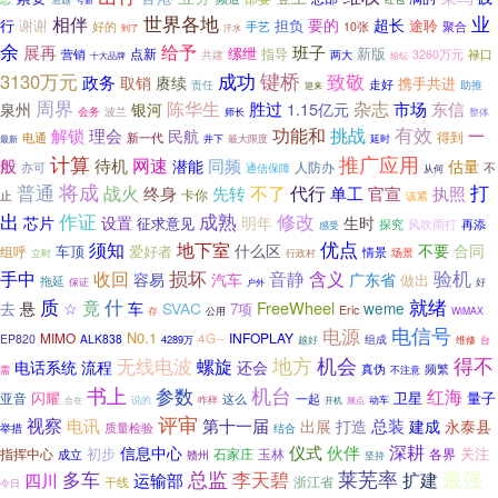
世界各地
业
相伴
超长
要的
谢谢
担负
途聆
行
聚合
好的
手艺
10张
到了
汗水
余
展再
给予
班子
缧绁
新版
营销
点新
指导
禄口
3260万元
共建
两大
十大品牌
纷纭
键桥
3130万元
成功
致敬
政务
取销
赓续
携手共进
走好
责任
助推
迎来
周界
陈华生
杂志
胜过
东信
1.15亿元
市场
泉州
银河
会务
波兰
师长
整体
有效
功能和
挑战
解锁
理会
一
民航
得到
电通
新一代
井下
最大限度
延时
最新
计算
推广应用
网速
般
待机
同频
潜能
估量
人防办
亦可
不
通信保障
从何
普通
将成
打
战火
不了
代行
终身
先转
单工
官宣
执照
卡你
止
该紧
出
作证
成熟
修改
芯片
设置
明年
生时
征求意见
风吹雨打
探究
再添
感受
优点
须知
地下室
什么区
不要
合同
爱好者
车顶
组呼
情景
立时
场景
行政村
验机
手中
损坏
收回
音静
含义
容易
汽车
广东省
做出
拖延
好
保证
户外
质
什
就绪
竟
FreeWheel
去
悬
☆
车
SVAC
weme
7项
Eric
存
公用
WiMAX
电信号
电源
N0.1
MIMO
INFOPLAY
4G--
EP820
ALK838
组成
4289万
越好
维修
台
得不
地方
机会
无线电波
螺旋
电话系统
流程
还会
真伪
频繁
不注意
需
机台
书上
参数
红海
闪耀
卫星
量子
亚音
这么
一起
说的
咋样
动车
合在
开机
频点
评审
视察
电讯
第十一届
总装
出展
打造
建成
永泰县
质量检验
举措
结合
仪式
深耕
伙伴
信息中心
初步
关注
指挥中心
石家庄
玉林
各界
成立
赣州
坚持
总监
李天碧
莱芜率
最强
多车
扩建
四川
运输部
浙江省
干线
今日