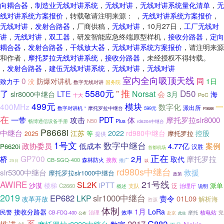
向耦合器
，
制造业无线对讲系统
，
无线对讲
，
无线对讲系统量化清单
，
无
线对讲系统方案报价
，转载敬请注明来源： ，
无线对讲系统方案报价
，
无线对讲
，
发射合路器
，厂商供稿，
无线对讲
，10月27日，
工厂无线对
讲
，
无线对讲
，
双工器
，研发智能应急终端原型样机，
接收分路器
，
定向
耦合器
，
发射合路器
，
干线放大器
，
无线对讲系统方案报价
，请注明来源
和作者，
摩托罗拉无线对讲系统
，
接收分路器
，未经授权不得转载。
，
发射合路器
，
建伍无线对讲系统
，
无线对讲
，
无线对讲
室内全向吸顶天线
0
同
防爆对讲机
1日
没
致力于
数字无线对讲
国务院
推
了
5580元
”
D50
LTE
Norsat
会
slr8000中继台
3月
海
PoC
十大
499元
模块
一
400MHz
数字化
派出所
数字对讲机
“
摩托罗拉中继台
599元
P3688
在
攻击
PDT
体
一带
摩托罗拉slr8000
畅博通信设备手册
N50
Plus
rd620s中继台
P8668i
中继台
控股
江苏
2022
rd980中继台
等
摩托罗拉
2025
提供
1号文
数字中继台
政协委员
低成本
4.77亿
案例
P6620i
汉胜
首都机场
正在
GP700
桥
2月
摩托罗拉
取代
CB-SGQ-400
森林防火
搜救
推广
以
25日
rd980s中继台
slr5300中继台
救援
摩托罗拉slr1000中继台
政策
AWIRE
21号线
SL2K
iPTT
沙漠
楼梯
派单
泛
C2660
支队
治理厅
概述
说明
2019
EP682
slr1000中继台
LKP
责令
01L09
改革开放
解析海
资源
体制
1月
LoRa
接收分路器
民警
治理
效率
核电站
完
CB-FDQ-400
摩托
公布
赴京
此生
系