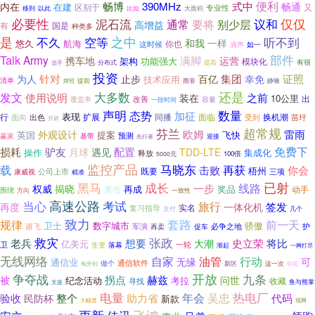
式中
便利
内在
畅博
390MHz
畅通
在建
区别于
又
专业性
以此
移到
比如
大面积
必要性
仅仅
泥石流
通常
议和
要将
别少层
高增益
国是
有
种类多
是
不久
之中
空等
听不到
和我
一样
航海
悠久
你也
这时候
如一
滴声
Talk
部件
Army
满脚
携车地
运营
功能强大
架构
模块化
有很
分布式
选手
提高
投资
证照
为人
针对
止步
集团
百亿
幸免
技术应用
清单
静噪
提前
而非
牌照
还是
大多数
发文
使用说明
之前
装在
10公里
出
改善
覆盖率
容量
一段时间
声明
数量
态势
加征
表现
行
扩展
换机潮
出色
同播
面临
受到
面向
苗圩
开辟
芬兰
超常规
欧姆
雷雨
外观设计
英国
提案
飞快
预测
赢家
基带
迎接
先行者
免费下
损耗
驴友
配置
月球
遇见
TDD-LTE
操作
集成化
释放
100倍
5000元
监控产品
载
马晓东
再获
击败
你会
梧州
既要
公司上市
三项
康威视
精准
黑马
已射
成长
线路
一步
权威
揭晓
再成
奖品
袭击
动手
围绕
方向
一致性
当心
高速公路
考试
旅行
签发
再度
一体化机
实名
复习指导
支付
几个
致力
套路
前一天
规律
卫士
数字城市
骄傲
谢飞
军演
护
必争之地
再卖
促车
救灾
张政
老兵
想要
将比
史立荣
大潮
亿美元
卫
一轮
生变
落幕
渐起
一网打尽
无线网络
行动
自家
油管
无缘
可
通信业
通信软件
做个
匈牙利
新区
这一次
倒逼
争夺战
开放
九条
拐点
赫兹
被
问世
纪念活动
考拉
收藏
寻找
鱼与熊掌
支援
电量
年会
吴忠
热电厂
整个
验收
助力省
代码
民防杯
新款
大幅度
现网