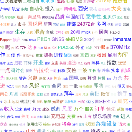
胡明朗
推进省
2018环
位
庆祝活动
工程项目
道路
联接
开辟者
最佳
大关
投入
西安
自动化
调研组
轨交
硬核
变电
产学研
实地
台州
信息系统
竞争性
品质
牢固耐用
秦皇岛
亚贝尔
站
最后一
挪移基站
推行
智能电网
难点
多网
国税局
24372台
市县
建部
新网
完美
全过程
监所
写就
信和
装上
刺激
生存
混合
砸向
20颗
育成
Rapid
蜂窝
入选
-CP16
4颗
放手
FT1DR
11个
PttCn
eMBMS
Inmarsat
GNSS
300个
预言
Rapport
大门
15年
Tiscali
BP2015
370MHz
呢
挪
达
PDC550
外
特
lcx
多
IC-T7H
们
19名
PTT
如
SL16
100
家
作
胡军
便
件
拥抱
直击
校园
雇用
进程
隧道
物业
航
交流中心
荣获
三岁
开业
遴选
指数
启碇
照样
商标
强强
立案
美丽
断水
折腾
全景
首家
民众
带上
马拉松
安检
一波
一点
能成
实事
研讨会
招呼率
解释
生长
新春
一同
兴趣
国电
万余
共
为
募资
赞许
构造
树模
深化
澳大利亚
捷思
大唐
为由
直立
风起
进
全局
即将
一批
明天
南宁市
7亿元
供给
移动通信
弱电
范例
亚联
开启
方寸
携手
拜年
美批
对射
微信
南公
报警系统
监控
智慧机场
混网
港珠
虹信
高管
迎
研究
水上运动
物流行业
光通信
优化
国际标准
酝酿
分配
新机
武警部队
分
变
先进
收入
尺度
万个
订单
试商
领先
万元
服务
试验
没来
建议
森林
搭建
类
充电器
进入
交费
娱乐场所
关闭
上有
充电
步伐
中央
布局
规划
束缚
共制
缴费
终端设备
将会
我国
盘点
使用技巧
接头
请求
价格
分配器
频段
表
准有
社会经济
山竹
维权
香港
业务
菜鸟
紧要
登上
总部
满的
践
频道
部委
态
逾越
红包
号新