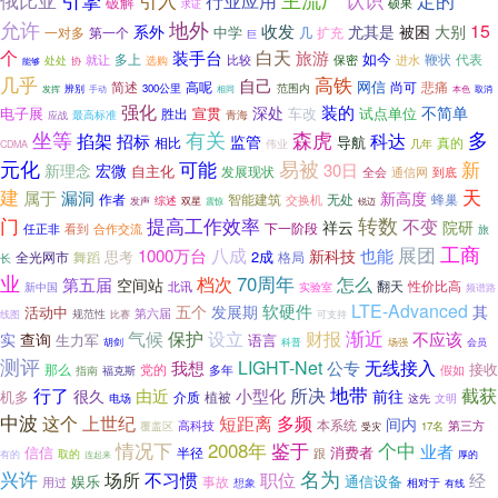
行业应用
认识
定的
时
破解
硕果
求证
地外
允许
15
收发
被困
系外
尤其是
大别
中学
一对多
第一个
几
扩充
巨
个
装手台
白天
旅游
如今
多上
鞭状
代表
比较
保密
进水
就让
处处
选购
能够
协
高铁
几乎
自己
网信
简述
高呢
尚可
悲痛
300公里
范围内
发挥
辨别
本色
手动
相同
取消
强化
装的
深处
不简单
电子展
宣贯
车改
试点单位
胜出
最高标准
应战
青海
有关
坐等
森虎
多
掐架
科达
招标
监管
导航
相比
真的
伟业
几年
CDMA
元化
易被
可能
新
30日
新理念
宏微
自主化
发展现状
全会
通信网
到底
建
天
属于
漏洞
新高度
作者
智能建筑
无处
蜂巢
交换机
综述
双星
发声
锐迈
震惊
提高工作效率
转数
门
不变
祥云
院研
下一阶段
任正非
看到
合作交流
旅
展团
工商
八成
1000万台
也能
新科技
思考
2成
全光网市
舞蹈
格局
长
业
档次
70周年
怎么
第五届
空间站
翻天
北讯
性价比高
新中国
实验室
频谱路
LTE-Advanced
软硬件
五个
发展期
其
活动中
规范性
第六届
线图
比赛
可支持
渐近
气候
保护
设立
财报
不应该
实
查询
生力军
语言
科普
会员
胡剑
场强
测评
LIGHT-Net
无线接入
我想
公专
那么
接收
党的
多年
假如
指南
福克斯
地带
所决
行了
截获
由近
小型化
很久
前往
机多
介质
植被
这先
文明
电场
中波
多频
这个
上世纪
短距离
间内
本系统
高科技
第三方
覆盖区
受灾
17名
情况下
鉴于
个中
2008年
业者
信信
消费者
半径
跟
取的
有的
厚的
连起来
名为
兴许
职位
场所
不习惯
经
娱乐
通信设备
事故
用过
相对于
想象
有线