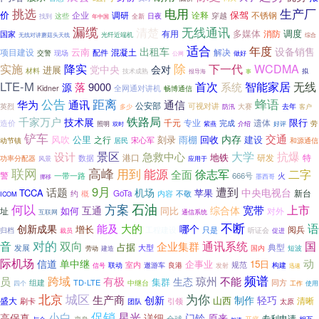
挑选
电用
生产厂
价
调研
诠释
保驾
不锈钢
企业
日夜
穿越
这些
找到
年中国
全新
漏缆
无线通讯
清楚
多媒体
调度
有用
消防
国家
光纤近端机
综合
无线对讲蘑菇头天线
适合
年度
出租车
设备销售
云南
项目建设
混凝土
解决
交警
现场
配件
做好
公网
除
降实
下一代
实施
WCDMA
党中央
会对
进展
材料
技术成熟
拟
报导海
事
LTE-M
智能家居
首次
无线
落
9000
系统
源
全网通对讲机
Kidner
畅博通信
公告
距离
蜂语
华为
通讯
通信
公安部
可视对讲
大赛
去年
英烈
客户
多少
防汛
千家万户
铁路局
技术展
限行
千元
专业
造价
遗体
完成
劳
照明
紫燕
好评
介绍
双时
铲车
交通
内存
风吹
公里
雨棚
回收
建设
刻录
之行
动节镇
居民
宋心军
和源通信
景区
抗爆
大学
设计
急救中心
地铁
研发
数据
港口
特
功率分配器
风景
应用于
联网
高峰
用到
能源
徐志军
二字
全面
警
一带一路
666号
火
挪移
墨西哥
9月
遭到
话题
机场
中央电视台
TCCA
苹果
新台
约
概
GoTa
内容
不敬
ICOM
何以
方案
石油
上市
互通
宽带
综合体
如何
同比
址
对外
互联网
通信系统
不断
语
能及
大的
创新成果
哪个
增长
阅兵
工程建设
只是
归档
听证会
裁员
促进
对的
音
双向
企业集群
通讯系统
国
占据
大型
典型
发展
劳动
国内
短波
建造
际机场
动
信道
单中继
企事业
15日
联动
室内
规范
信号
遨游车
良港
构建
发射
迅速
频谱
跨域
琼州
员
有极
不能
生态
集群
组建
TD-LTE
同方
中继台
四个
工作
使用
城区
为你
北京
生产商
制作
创新
轻巧
盛大
山西
清晰
刷卡
引领
团队
太原
促销
小白
星光
高保真
详细
门铃
原来
专利申请
全球
变身