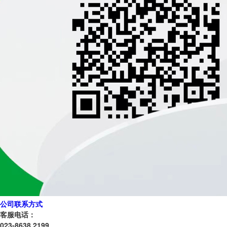
公司联系方式
客服电话：
023-8638 2199