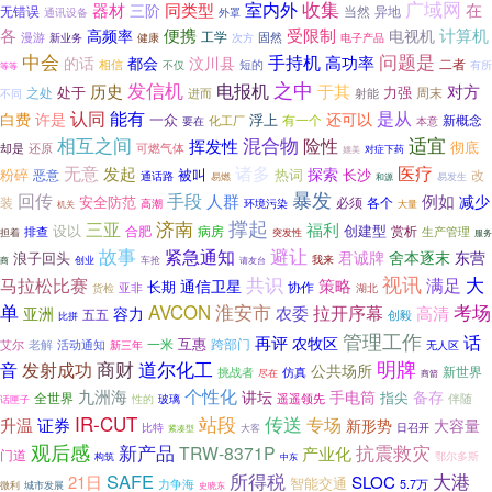
收集
广域网
室内外
在
器材
同类型
三阶
无错误
当然
异地
外罩
通讯设备
各
受限制
便携
计算机
高频率
电视机
工学
漫游
固然
健康
次方
新业务
电子产品
中会
手持机
问题是
的话
高功率
都会
汶川县
二者
相信
短的
有所
不仅
等等
之中
发信机
电报机
历史
于其
对方
处于
力强
之处
周末
进而
不同
射能
能有
是从
认同
白费
许是
还可以
一众
浮上
有一个
新概念
化工厂
要在
本意
相互之间
混合物
险性
适宜
挥发性
彻底
还原
却是
可燃气体
对症下药
媲美
无意
诸多
医疗
发起
探索
粉碎
被叫
热词
恶意
长沙
改
通话路
易燃
易发生
和源
暴发
回传
手段
人群
例如
减少
安全防范
装
必须
各个
高潮
环境污染
大量
机关
济南
撑起
三亚
福利
设以
创建型
合肥
赏析
排查
病房
生产管理
担着
突发性
服务
故事
避让
紧急通知
舍本逐末
君诚牌
东营
浪子回头
我来
商
创业
车抢
请友台
视讯
马拉松比赛
共识
大
策略
满足
通信卫星
长期
亚非
协作
货检
湖北
单
AVCON
淮安市
考场
拉开序幕
高清
农委
亚洲
容力
五五
创毅
比拼
管理工作
话
再评
农牧区
互惠
一米
跨部门
老解
艾尔
活动通知
新三年
无人区
商财
明牌
道尔化工
音
发射成功
公共场所
新世界
挑战者
仿真
尽在
商箭
九洲海
个性化
手电筒
备存
讲坛
指尖
全世界
遥遥领先
伴随
性的
玻璃
话匣子
传送
IR-CUT
站段
专场
升温
证券
新形势
大容量
比特
大客
日召开
紧凑型
观后感
新产品
抗震救灾
TRW-8371P
产业化
门道
鄂尔多斯
构筑
中东
大港
SAFE
所得税
21日
SLOC
智能交通
力争海
5.7万
微利
城市发展
史晓东