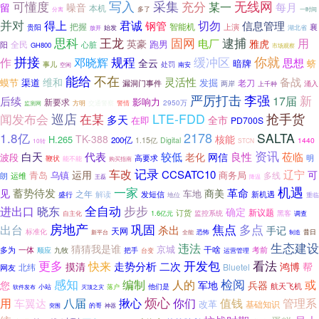
写入
采集
无线网
可懂度
充分
某一
每月
留
噪音
本机
多了
分离
一时间
并对
切勿
得上
君诚
钢管
信息管理
把握
智能机
上演
襄
贵阳
始发
湖北省
放开
思科
王龙
固网
逮捕
用
电厂
英豪
雅虎
全民
跑男
阳
心脏
GH800
市场观察
拼接
规程
你就
作
邓晓辉
缓冲区
思想
全云
暗牌
蛴
处罚
事儿
空闲
南安
不在
能给
灵活性
备战
维和
蟆节
渠道
发掘
漏洞门事件
老刀
两岸
涌入
上千种
严厉打击
李强
新
17届
后续
影响力
新要求
方明
2950万
监测网
交通警察
警情
闻发布会
巡店
在某
LTE-FDD
抢手货
多天
全市
在即
PD700S
2178
1.8亿
SALTA
TK-388
核能
H.265
200亿
1.15亿
Digital
1440
STCN
10转
资讯
代表
白天
较低
良性
莅临
老化
网信
波段
明
鞭状
高要求
能不能
购买指南
记录
车改
CCSATC10
辽宁
运用
可
青岛
乌镇
商务局
多线
朗
运维
降温
王磊
机遇
一家
蓄势待发
革命
见
商美
车地
之年
发短信
新机遇
解读
盛行
地位
重临
步步
进出口
全自动
晓东
确定
订货
新议题
1.6亿元
监控系统
黑客
调查
自主化
房地产
巩固
多点
焦点
出台
杀出
手记
天网
标准化
恐怖
昔日
新平台
制造
全能
生态建设
违法
猜猜我是谁
京城
干啥
多为
一体
考前
九牧
顺应
把手
台变
运营管理
开发包
看法
更多
快来
走势分析
二次
摸清
鸿博
帮
北纬
Bluetel
网友
检阅
感知
或
编制
人的
您
军地
兵器
航天飞机
他们是
落户
小站
灭顶之灾
软件发布
烦心
用
八届
揪心
你们
值钱
管理系
车翼达
改革
基础知识
突围
的哥
神器