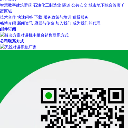
智慧数字建筑群落
石油化工制造业
隧道
公共安全
城市地下综合管廊
广
袤区域
技术合作
快速问答
下载
服务政策与培训
租赁服务
畅博介绍
新闻资讯
愿景与使命
加入我们
成为我们的代理
邮件订阅
公司联系方式