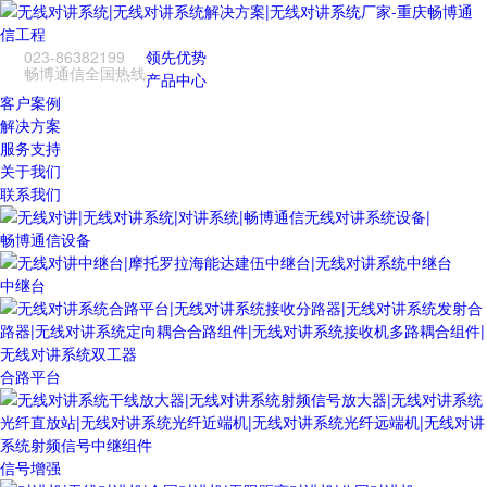
023-86382199
领先优势
畅博通信全国热线
产品中心
客户案例
解决方案
服务支持
关于我们
联系我们
畅博通信设备
中继台
合路平台
信号增强