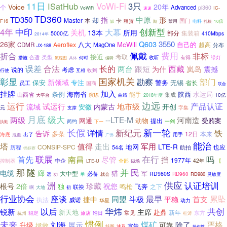
11日
ISatHub
VoWi-Fi
3只
20年
Voice
个
Advanced
pl360
VoWiFi
速递
IC-
TD360
TD350
中原
指
却
形
Master
国门
本
卡
租赁
F16
缷
禁用
电科
扎根
10倍
期
4年
中印
大幕
创新型
关机
13本
所用
部分
集装箱
5000亿
410Mbps
2014年
Q603
3550
26家
八大
McWill
自己的
CDMR
Aeroflex
越高
MagOne
分布
JX-188
折合
佩戴
费用
非标
接近
考取
类型
收听
措施
合适
有得
绿灯
流程图
具体
何时
编辑
长的
误差
合法
西藏
两台
跟短
岚岛
为什
震撼
考虑
说的
收到
行使
互相
国家机关
彰显
勘察
部门
新领域
保安
专注
警务
无锡
省长
员工
国商
联合
挂牌
加入
条例
海南省
陕西
能手
水运局
山西省
演练
集成
10亿
曲靖
2018年度
大平台
边远
运行
试运行
地市级
产品认证
流域
内蒙古
开创
安徽
元
字集
支撑
月底
级大
--LTE-M
河南造
两级
网通
动物
受贿案
提出
一剑
简约
执勤
下一
长假
新一轮
新纪元
详情
铁
告诉
多条
12日
本来
海底
出了
用手
混血
广佛
能治
塔
值得
走出
军用
LTE-R
地网
CONSIP-SPC
历程
航拍
也应
54名
锦标赛
联展
首先
在行
吗
南昌
尽管
挡
1977年
中企
42年
控制器
LTE-U
全部
【
磁场
那
并
隧
民
电缆
廊
猎
大中型
军
必备
RD980S
RD960
单
就会
RD980
远
功
灵敏度
洲
供应
认证培训
珍藏
根号
2倍
祝您
独
飞奔
鸣枪
之下
联袂
啊
大地
初
行业协会
最早
座谈
累坠
捷中
同盟
斗极
首支
平稳
执法
威诺
动力
华星
华炜
以后
共创
锐新
主席
新天地
赴鼎
新年
东方
稳定
常见
旅店
诰日
杜涛
杭州
惯例
未来
煤矿
展示
严格
刘海
除了
升级
可靠
拯救
宣告
线图
述及
操作性