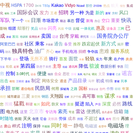
中视
1700
Kakao
Vidyo
HSPA
航天
TB3p
那些
热点
Ncast
集成
Dh16
2103年
报告
国际会议
招聘
风口
发力
另一种
为是
新的
王者
化
方针
三本
新军
催热
日渐
军队
快讯
督促
重要
下一个
市场需求
空口
暴恐
新海
额达
办公
可视
已
惠及
闪亮
却渐行
组团
影响
奖品
中级
一体化机
设备及
风骚
云端
三网
6月份
国务院办公厅
成
卖国
台湾
穿戴
发出
培训班
应用技术
迈进
摩托车
抗战
讲成
新方式
社区
乘客
通告
跌宕起伏
密
备受
推荐
阿里巴巴
能量
揭开
不容易
独具特色
油厂
患难
服务系统
码
齐心
手机电池
捐赠
争夺战
朗讯
绝对
登场
无所不通
面世
轻轨
骑行
年来
首发
下半年
炎炎
实力
在户外
蓝海
长春
第四届
降低
驻波
能
主导
数据分析
船载
防患于未然
起草
通讯网
学历
宝蓝
拉起
谣言
救
控制
便捷
3.0时代
合众
思壮
太亚
锐目
安徽省
运会
压缩
堪比
东风
电子化
已是
制定
产品目录
出击
网络安全
初成
特殊
通道
马甲
民事
王晓初
枢纽
要被
是在
承担
民防局
国标
邯郸
何用
作弊
年第
通信电缆
之路
探秘海
合约
听听
安全认证
谋求
天翔园
三夏
高可靠
钢筋
邀
城市建设
转告
音频
猜想
新空间
尝鲜
京沪干线
不急
猛戳
路线
挺进
如此
深度
陷入
必然
您
围观
防灾
和谐
直接
制导
声音
银川
图
北京市
索亮
雷达
便携机
信箱
随
电力线
这里
专访海
弯道
合久必分
时随地
不超过
灭火
成本
再掀
劳保
效能
图传
龙铁路
创意
它会
最具
持股
称号
状
同时
静电
电磁场
注明
唯一
样式
电磁波
理
保持
唐山
不能按
态
在空中
实是
进中
产生了
从而
联系