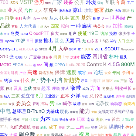
厂家
公开
环境
700
MSTP
游刃
互联
装备
年薪
ISDN
工厂
滨海
组图
凉山
签署
业人员
研究生
合作
功能
战略
无人
非法
程
最后
批发市场
大咖
基站
扶手
世界级
产
从未
再受
瓦房
别的
船岸
之一
序
专利
五一
护航
一种
加快
品线
廊坊
四家
人大代表
拟向
动员会
首批
景德镇
中继
风电
网络
冬奥
使能
19日
CloudPTT
多大
用户
访深
挽救
张庆伟
全
市
SL1M
近日
国家级
70岁
推出
甚么
讯
8日
天翼
无
1.6亿
资
报警
山东省
入门
您大
Hytera
试行
4月
入华
SCOUT
Safety-LTE
20MHz
1.8GHz
ZiLTE
eLTE-DSA
Responder
办
GP328
能否
310
四川省
标杆
盒
1号
广交会
尚勇
巨头
烟台市
加油站
电离层
8月
Control4
4.5G
800M
间
India2020
MOTO
FPGA
频
OPPO
遇
Audio
NFC
高速
保障
速度
论坛
或将
净利
专网
全国对讲机
网络系统
产业
安全
军
原理
势不可挡
新趋势
什么
选
约谈
害了
上海江
旅游区
产物
厅里
快速
民
创造
窄带
方面
起来
频
副秘书长
及其
监狱
理顺
并从
冬奥会
行将
范围
成为
联
外洋
爱立信
6月
正本
三家
总书记
工业设计
平面
低调海
通
纳入
枕戈待旦
调研海
委员会
赞
喊你
记录仪
描写
吸睛
新动态
新架构
否则
大厦
微网
小摩
开跑
相识海
能力
中电
B-TrunC
总经理
为基础
弱化
无线对讲系统产品选
大幅
有区别
为本
首款
玩家
离职
型手册
南京
亮相
平昌
供应商
铁路
共同发展
陈清
登封市
产量
满脚社
成了
可与
光纤远端机
之二
决策
二届
酒店
你好
销售
管廊
管道
环绕
副总裁
祝愿
大奖
恭祝
再次
世界杯
智绘
单警
与您相约
春节
案
团体
子公司
体验