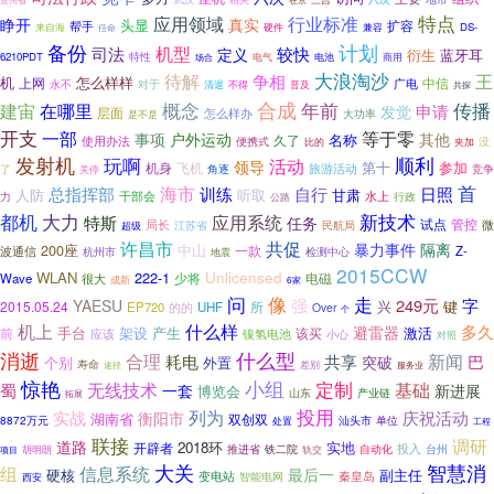
特点
应用领域
行业标准
睁开
真实
头显
帮手
扩容
来自海
DS-
任命
硬件
兼容
备份
计划
机型
较快
司法
定义
衍生
蓝牙耳
特性
6210PDT
电气
电池
商用
场合
大浪淘沙
待解
争相
王
机
怎么样样
上网
中信
广电
永不
对于
不得
清退
普及
共探
合成
年前
传播
在哪里
概念
建宙
申请
发觉
层面
怎么样办
大功率
是不是
开支
一部
等于零
事项
户外运动
其他
名称
久了
使用办法
便携式
比的
没
夹加
发射机
顺利
玩啊
活动
领导
第十
参加
机身
飞机
旅游活动
了
角逐
竞争
关停
首
海市
自行
总指挥部
训练
日照
人防
听取
甘肃
干部会
水上
行政
力
公路
大力
都机
应用系统
新技术
特斯
任务
试点
局长
管控
微
江苏省
超级
民航局
许昌市
共促
暴力事件
隔离
200座
中山
一款
波通信
Z-
杭州市
检测中心
地震
2015CCW
WLAN
222-1
Unlicensed
少将
Wave
电磁
很大
成新
6家
像
问
走
强
249元
字
YAESU
兴
键
2015.05.24
所
EP720
UHF
的的
Over
个
机上
什么样
多久
避雷器
架设
产生
激活
手台
该买
前
应该
镍氢电池
小心
对照
什么型
消逝
合理
耗电
新闻
共享
巴
突破
个别
外置
寿命
途径
差别
服务业
惊艳
小组
定制
无线技术
基础
蜀
一套
新进展
博览会
产业链
山东
拓展
投用
列为
庆祝活动
实战
衡阳市
湖南省
双创双
8872万元
汕头市
单位
处置
工程
联接
调研
道路
2018环
实地
开辟者
投入
台州
推进省
铁二院
自动化
项目
胡明朗
轨交
大关
智慧消
信息系统
组
最后一
硬核
副主任
变电站
秦皇岛
智能电网
西安