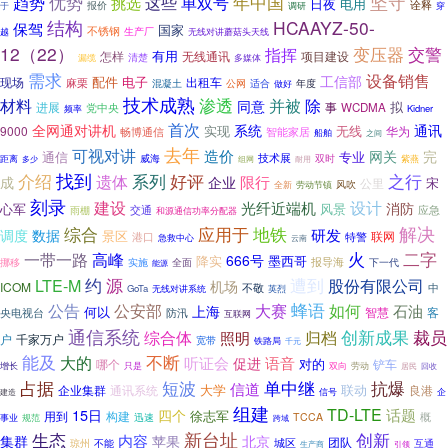
坚守
优势
年中国
趋势
这些
单双号
挑选
日夜
电用
诠释
报价
于
调研
穿
结构
HCAAYZ-50-
保驾
国家
不锈钢
生产厂
越
无线对讲蘑菇头天线
12（22）
变压器
指挥
交警
有用
怎样
无线通讯
项目建设
清楚
漏缆
多媒体
需求
设备销售
工信部
配件
电子
现场
出租车
麻栗
混凝土
公网
适合
年度
做好
技术成熟
渗透
材料
并被
除
同意
拟
进展
事
WCDMA
党中央
Kidner
频率
首次
通讯
全网通对讲机
系统
无线
9000
实现
华为
畅博通信
智能家居
船舶
之间
去年
可视对讲
造价
网关
完
专业
通信
技术展
威海
双时
距离
多少
组网
耐用
紫燕
找到
系列
好评
之行
介绍
遗体
限行
成
企业
宋
公里
劳动节镇
风吹
全新
刻录
设计
建设
光纤近端机
消防
心军
风景
雨棚
交通
应急
和源通信功率分配器
解决
综合
应用于
地铁
调度
研发
数据
景区
联网
特警
港口
急救中心
云南
火
二字
一带一路
高峰
666号
降实
墨西哥
报导海
挪移
全面
下一代
实施
能源
约
源
遭到
LTE-M
股份有限公司
机场
ICOM
中
不敬
GoTa
无线对讲系统
英烈
公告
蜂语
公安部
大赛
如何
石油
上海
何以
智慧
央电视台
防汛
客
互联网
通信系统
裁员
创新成果
综合体
归档
照明
千家万户
户
宽带
铁路局
千元
能及
不断
大的
听证会
语音
促进
对的
哪个
铲车
增长
双向
劳动
只是
居民
回收
抗爆
占据
短波
单中继
信道
联动
通讯系统
大学
良港
企业集群
信号
企
建造
组建
TD-LTE
15日
话题
四个
徐志军
用到
构建
概
迅速
TCCA
规范
事业
跨域
生态
新台址
创新
内容
集群
苹果
北京
团队
城区
琼州
不能
互通
生产商
引领