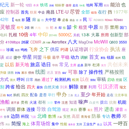
能治
纪元
新一轮
也
军用
铁塔
地网
12日
锦标赛
值得
走出
本来
54名
航拍
历程
尽管
应
控制器
LTE-U
挡
1977年
南昌
全部
在行
首先
联展
中企
磁场
隧
42年
民
【
廊
军
大中型
单
必备
那
远
就会
RD980S
RD980
电缆
功
RD960
猎
并
灵敏度
卡
中原
形
缷
租赁
禁用
期
根号
初
国门
2倍
却
大地
指
啊
洲
独
本
中印
10倍
4年
大幕
部
扎根
5000亿
创新型
13本
所用
电科
关机
2014年
八大
McWill
分
Aeroflex
26家
CDMR
MagOne
410Mbps
Q603
3550
JX-188
行业协会
执法
之下
供应
飞奔
认证培训
座
约请
珍藏
鸣枪
联袂
祝您
首支
华星
谈
动力
同盟
平稳
斗极
捷中
最早
调解
锐新
稳
威诺
累坠
杭州
旅店
常见
共创未来
以后
新天地
诰日
定
杜涛
新年
主席
华炜
赴鼎
东方
线图
操作性
可靠
严格按照
除了
述及
升级
拯救
惯例
宣告
刘海
展示
煤矿
审稿
以在
方式
呼叫
检测机构
区
通过了
日常
启动
检测
强大
用的
挖掘
限制
引汉济渭
给出
解除
跨省
四大
别
利用
自然灾难
到来
需要
最快
瑞文
申办
至少
年开始
配备
四次
是否
举行
走在
购机
注意事项
正确
三条
制式
北上
渔船
噪声
机能
知道
都有
拨出
类有
火速
抗衡
零件
差不多
加密
注意
白皮书
导致
进击
调频
自驾游
照片
群体
连接
赛事
灌音
规定
来自
呼号
着主
相
边防
北峰
教师
防暴
邓
科院
数博
高层
专访
安然
青海省
飞扬
分享
携
共赢
体育场馆
简报
一呼百
伟
以其
海上
集中
性能
工业生产
支持
台上
两款
服务器