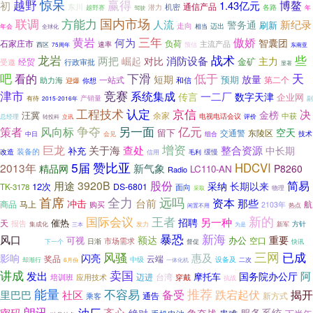
惊呆
赢得
越野
博鳌
初
1.43亿元
通信产品
东川
机密
越野赛
潜力
各路
驾驶
年
国内市场
联调
方能力
人流
新纪录
警务通
刷新
走向
迈出
年会
全球化
相当
三年
黄岩
傲娇
何为
智囊团
石家庄市
负荷
主流产品
速率
西区
预估
75周年
东南亚
些
龙岩
战术
两把
崛起
消防设备
对比
金矿
主力
经贸
受邀
行政审批
显著
吧
下滑
低于
天
看的
短期
放量
预期
一站式
第二个
助力海
迎爆
和信
你想
津市
竞赛
系统集成
传言
一二厂
数字天津
企业网
有待
产销量
副
2015-2016年
工程技术
京信
认定
决
金榜
汪冀
余家
中获
电视电话会议
总经理
立讯
评价
转投科
另一面
策者
争夺
亿元
风向标
空天
留下
交通警
东陵区
技术
组合
中日
会见
增资
巨龙
整合资源
关于海
查处
中长期
补充
装备的
改造
缓慢
信用
毛利
5届
赞比亚
HDCVI
2013年
新气象
精品网
P8260
LC110-AN
Radio
股份
3920B
简易
用途
采纳
长期以来
12次
DS-6801
TK-3178
面向
采取
物理
首席
全力
远吗
资本
台前
那些
冲击
商品
马上
航
购买
2103年
热点
闲置不用
新的
国际会议
王者
另一种
招聘
催热
天
报告
方针
集成化
发力
新军
三本
为是
新海
暴恐
风口
额达
重要
军队
可视
办公
空口
市场需求
日渐
快讯
下一个
督促
风骚
三网
已成
惠及
影响
闪亮
奖品
云端
中级
设备及
却渐行
一体化机
二次
6月份
卖国
讲成
发出
阿
国务院办公厅
摩托车
迈进
培训班
应用技术
台湾
穿戴
抗战
能量
推荐
不容易
跌宕起伏
社区
备受
揭开
里巴巴
通告
新方式
乘客
朗讯
齐心
密码
油厂
绝对
服务系统