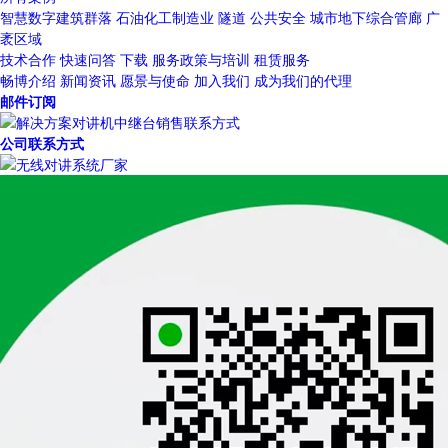
智慧数字建筑群落
石油化工制造业
隧道
公共安全
城市地下综合管廊
广
袤区域
技术合作
快速问答
下载
服务政策与培训
租赁服务
畅博介绍
新闻资讯
愿景与使命
加入我们
成为我们的代理
邮件订阅
公司联系方式