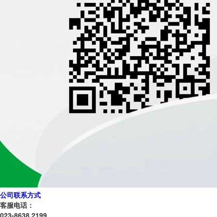
公司联系方式
客服电话：
023-8638 2199