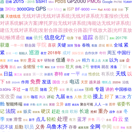
GP2000
2015
PMOS
器
SSHT
PDDS
--2015
Google
巨峰
Mini
PH790
TOANY
GPS
----
3KHz
3000GHz
ISP
下
Mag
BF-9000
旅
TCP
脚
Rail
A10D
部署
剖析
无线对讲|无线对讲系统|无线对讲系统方案报价|无线
属
天馈线缆
对讲系统解决方案|摩托罗拉无线对讲系统|海能达无线对讲系统|
建伍无线对讲系统|发射合路器|接收分路器|干线放大器|光纤直放
信息化厅
追踪
站|畅博通信
依托
各部门
2017年
动身
视频
下载
胜利
学院
获邀
紧
关键
春晚
全域
喜获
联合国
一带一同
预备
深圳
看颜
袭城
断讯
巡游
紧
中国行
周五
2018年
成对
奇特
创始人
合作伙伴
影戏
一行
夜空
国际贸易
信通
以为
意云
精力
企
举办
研制者
掌控
来吧
看上去
大展
将至
实干
上午
温馨
你在
壮大
了解
业海
金猪报
2号
就在
十年
准备
那点
管理局
供电
离别
五讲
管理部
简
惠民
天线
一平
日益
以
赛特
有系统
性价比
第一次
孙通亮
卓越
讯
第三次
诺基亚
巨擘
免费
发送
电话
下
作用
国信
越来越
大多
天罡
沿线
5月
增长点
2020年
2024年
文件
纸质
张峰
专题
不过
讲的
中国移动
单元
3.5GHz
一道
随着
彩页
总工程师
接上
发改委
方
九届
好了
主动
诉讼
咖莅
人物
第二次
宣布
列入
敢当
日起
舱
省委书
智能终端
立异
人人
图带
设想
聚合可视
展翅
担保
许勤
处所
展现
遴选海
一张
法院
硬汉
长途
重办
冬
记
赶赴
贩卖
欧标
生日
抢鲜
谢幕
战争
在家
联袂海
处理
白云
季
点儿
蓝牙
轻松
坚
再小
滑雪
有方
开售
完整
新手
岂论
余名
乌鲁木齐
义务
全网
中间
忍不拔
职员
后勤
存眷
拓朋
威泰克斯
投票
营收