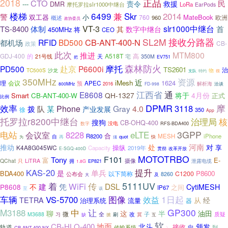
正品
2018
CTO
民
责令
救援
---
DMR
摩托罗拉slr1000中继台
LoRa
EarPods
6499
兼
2014
楼梯
Skr
警
双工器
小
MateBook
760
欧洲
概述
960
政协委员
体制
VT-3
slr1000中继台
TS-8400
首
其
数字中继台
450MHz
将
CEO
接收分路器
SL2M
CB-ANT-400-N
RFID
BD500
都机场
CB-
政策
此次
MTM800
推进
GDJ-400
的
A518T
天
宅
高
21号线
350M
EV751
把
森林防火
摩托
PD500
赴京
P6600i
TS2601
治
TC500S
物
沙龙
支队
特约
很
350MHz
资源
近
iMesh
1624
理
会议
预
APEC
解析海
2016
800MHz
FD-998
洽谈
江西省
通
E8608
QH-1327
将于
4月份
Smart
CB-ANT-400-W
正式
比例
DPMR
摩
效率
3118
队
Phone
Gray
4.0
拨
某
产业发展
徐
350
App
托罗拉r8200中继台
核
治理局
搜狗
CB-OHQ-400
没电
RFS-BDA400
数字
电站
eLTE
3GPP
会议室
8228
合
R8200
MESH
iPhone
自
quot
再
须
快
为
河南
对
推动
处
操纵
享
K4A8G045WC
Capacity
2019年
E-SGQ-400D
贯彻
改革开放
MOTOTRBO
F101
Tony
富
E-
摄像
QChat
LiTRA
泄露电缆
只
拥
EP821
1.8G
提升
KAS-20
单兵
是
BDA400
P8600
以下简称
C1200
公布会
8260
及
大
5111UV
传
着
WiFi
DSL
建
凭
P8608
不
CytiMESH
之间
IP67
至
该
图像
1日起
车辆
VS-5700
效益
从
经
TETRA
治理系统
流量
器
M3188
中
GP300
让
聊
这
半
油田
微
全
改
质疑
M3688
冀
子
习
缺
刷
掀
互
软
地面
CB-HLQ-400
北斗
颁发
接收
向
轨道
传输系统
到
CB-ANT-400-NX
》