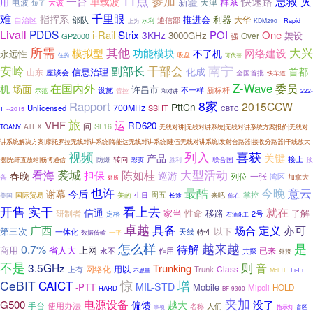
11点
参加
急救
灾
一台
快速路
单载波
新疆
用
群系
电波
天津
短了
大该
千里眼
难
指挥系
推进会
利器
大华
自治区
部队
通信部
水利
上为
KDM2901
Rapid
Livall
PDDS
i-Rail
Strix
POI
One
3KHz
3000GHz
架设
Over
GP2000
强
所需
大兴
其他
模拟型
功能模块
网络建设
不了机
永远性
住的
吸盘
可代替
安岭
南宁
副部长
干部会
化成
首都
信息治理
山东
座谈会
全国首批
快车道
Z-Wave
在国内外
委员
机
场面
许昌市
不一样
设施
新标杆
管控
示范
222-
和对讲
8家
Rapport
2015CCW
PttCn
700MHz
Unlicensed
SSHT
1
--2015
CBTC
旅
VHF
运
RD620
问
ATEX
SL16
TOANY
无线对讲|无线对讲系统|无线对讲系统方案报价|无线对
讲系统解决方案|摩托罗拉无线对讲系统|海能达无线对讲系统|建伍无线对讲系统|发射合路器|接收分路器|干线放大
喜获
视频
列入
关键
产品
转向
联合国
接上
防爆
预
器|光纤直放站|畅博通信
彩页
胜利
看海
袭城
陈如桂
大型活动
担保
春晚
巡游
列位
一张
湾区
备
加拿大
处所
也许
最酷
今晚
意云
谢幕
今后
周五
掌控
国际贸易
美的
生日
长途
来吧
你在
美国
开售
实干
看上去
就在
信通
家当
性命
移路
研制者
了解
2号
定格
石油化工
卓越
具备
亦可
广西
场合
定义
以下
第三次
天线
一体化
特性
数据传输
一平
是
怎么样
越来越
待解
0.7%
商用
省人大
上网
作用
已来
永不
共探
外接
不是
则
3.5GHz
音
Trunking
网络化
Class
上有
用以
Trunk
Li-Fi
不思量
McLTE
CeBIT
CAICT
惊
增
MIL-STD
-PTT
Mobile
Mipoli
HOLD
HARD
BF-9300
夹加
电源设备
G500
没了
偏馈
越大
手台
使用办法
人们
名称
指示灯
盲区
事项