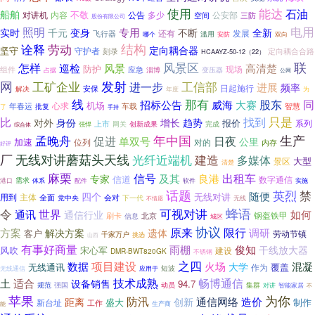
使用
能达
石油
船舶
不敬
内容
公告
对讲机
多少
空间
公安部
三防
股份有限公司
电用
照明
专用
实时
千元
变身
不断
全新
还有
发展
飞行器
哪个
滥用
安防
双向
诠释
结构
劳动
定向耦合器
坚守
守护者
刻录
定向耦合合路
HCAAYZ-50-12（22）
联
风景区
怎样
巡检
风景
高清楚
防护
现场
组件
应急
占据
淄博
变压器
公网
发射
网
工矿企业
进一步
工信部
进展
频率
安保
日起施行
解决
年度
为
线
那有
股东
同
招标公告
威海
大赛
机场
心求
车载
年春运
智慧
批复
了
手持
比
只是
找到
对外
身份
增长
趋势
报价
系列
上市
网关
创新成果
完成
强悍
综合体
生产
年中国
孟晚舟
日夜
促进
单双号
公里
加速
位列
对的
内存
好评
厂
无线对讲蘑菇头天线
建造
光纤近端机
多媒体
大型
景区
清楚
麻栗
信号
良港
出租车
及其
专家
信道
数字通信
港口
需求
软件
实施
体系
配件
话题
英烈
禁
随便
四个
无线对讲
用到
主体
全面
会对
党中央
下一代
不情愿
无线
蜂语
令
可视对讲
世界
通讯
如何
通信行业
钢盔铁甲
刷卡
北京
信息
城区
协议
原来
限行
方案
调研
解决方案
遗体
客户
劳动节镇
千家万户
山西
挑选
有事好商量
雨棚
俊知
干线放大器
风吹
宋心军
建设
DMR-BWT820GK
不锈钢
之四
项目建设
数据
火场
混凝
大学
无线通讯
覆盖
作为
短波
无线通信
应用于
技术成熟
畅博通信
土
适合
设备销售
94.7
规范
强国
动员
集群
对讲
智能家居
不
苹果
为你
防汛
造价
通信网络
距离
创新
盛大
制作
新台址
工作
生产商
能