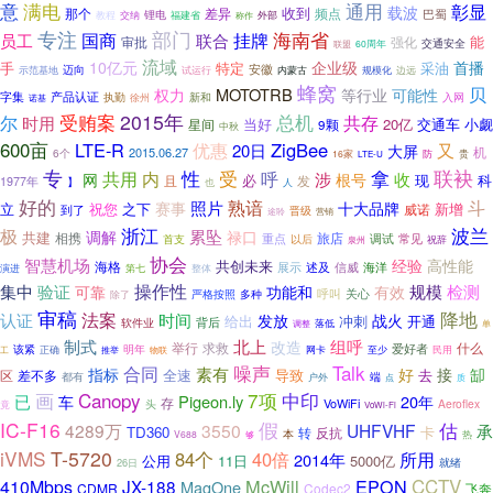
意
满电
通用
彰显
载波
收到
差异
频点
那个
巴蜀
锂电
教程
交纳
福建省
外部
称作
专注
部门
海南省
挂牌
国商
员工
联合
能
审批
强化
交通安全
联盟
60周年
流域
企业级
10亿元
首播
手
特定
采油
安徽
迈向
内蒙古
规模化
示范基地
试运行
边远
蜂窝
贝
MOTOTRB
权力
等行业
可能性
产品认证
字集
新和
入网
执勤
徐州
诺基
受贿案
2015年
总机
共存
尔
时用
当好
20亿
交通车
小觑
星间
9颗
中秋
600亩
LTE-R
ZigBee
优惠
又
20日
大屏
机
2015.06.27
6个
防
16家
贵
LTE-U
专
拿
联袂
共用
性
受
呼
内
涉
收
网
根号
必
现
且
发
科
1977年
】
也
人
好的
熟谙
斗
照片
赛事
十大品牌
祝您
之下
新增
立
到了
威诺
晋级
途聆
营销
波兰
浙江
极
累坠
调解
共建
禄口
相携
旅店
重点
常见
首支
调试
以后
泉州
祝辞
协会
智慧机场
经验
高性能
共创未来
海格
展示
述及
信威
海洋
演进
第七
整体
操作性
规模
集中
验证
检测
可靠
功能和
有效
关心
严格按照
呼叫
除了
多种
审稿
法案
降地
时间
认证
发放
战火
给出
冲刺
开通
背后
软件业
落低
单
调整
制式
北上
组呼
改造
举行
求救
爱好者
什么
明年
该紧
民用
工
正确
网卡
至少
推举
物联
噪声
Talk
合同
素有
指标
好
接
缷
全速
导致
去
差不多
区
端
都有
户外
点
质
Canopy
7项
中印
画
已
Pigeon.ly
20年
车
存
VoWiFi
头
Aeroflex
竟
VoWi-Fi
假
IC-F16
估
4289万
3550
UHFVHF
承
TD360
卡
转
反抗
本
V688
热
够
iVMS
T-5720
84个
40倍
所用
2014年
公用
11日
5000亿
就绪
26日
McWill
EPON
CCTV
410Mbps
JX-188
MagOne
CDMR
Codec2
飞奔