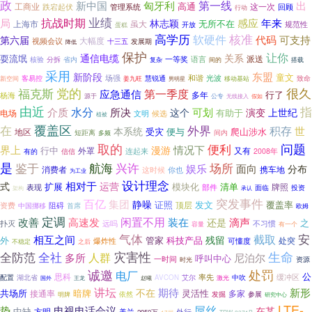
政
新中国
第一线
匈牙利
出
高通
工商业
这一次
跌宕起伏
回顾
管理系统
行动
业绩
抗战时期
感应
局
年来
林志颖
无所不在
虽大
上海市
规范性
开放
蛋糕
高学历
核准
软硬件
代码
可支持
第六届
视频会议
大幅度
十三五
发展期
降低
保护
让你
通信电缆
关系
耍流氓
派送
一等奖
语言
核验
分拆
省内
复杂
搭载
间的
采用
东盟
新阶段
童文
场强
慧锐通
和谐
光波
客易控
致命
新空间
姜九旺
男明星
移动基站
党的
很久
福克斯
第一季度
应急通信
行了
多年
杨海
源于
公专
无线接入
假如
由近
指
水分
介质
所决
可划
这个
演变
上世纪
电场
有助于
文明
候选
植被
覆盖区
在
外界
积存
本系统
世
受灾
便与
爬山涉水
地区
短距离
间内
多频
问题
取的
便利
界上
情况下
漫游
行中
外罩
又有
连起来
信信
2008年
有的
是
鉴于
场所
航海
兴许
娱乐
面向
分布
消费者
携车地
这时候
你也
为工业
设计理念
相对于
式
运营
扩展
模块化
清单
牌照
表现
部件
投资
面临
架构
承认
突发事件
百亿
集团
静噪
证照
发文
覆盖率
顶层
资费
中国挪移
阻碍
首席
欧姆
定调
闲置不用
改善
高速发
装在
滴声
还是
之
扑灭
不习惯
远吗
容量
有一个
气体
截取
安
相互之间
残留
外
管家
科技产品
处突
爆炸性
可懂度
不稳定
之后
全社
灾害性
生命
全防范
人群
多所
尼泊尔
呼叫中心
一时间
资源
时光
诚邀
处罚
电厂
公
思科
率先
配置
湖北省
艾尔
缓冲区
AVCON
中吹
国外
王龙
赵曦
激光
讲坛
期待
新形
不在
共场所
暗牌
灵活性
接通率
多家
依然
参展
发掘
明牌
研究中心
LTE-
屌丝
势
电视电话会议
在某
中缺
方明
美兰
外行