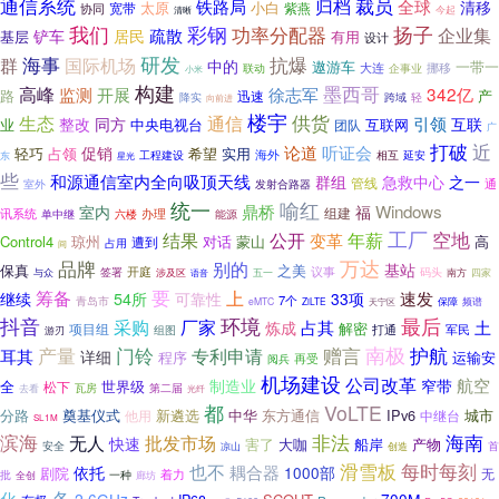
通信系统
裁员
归档
铁路局
全球
清移
太原
小白
宽带
紫燕
协同
清晰
今起
我们
彩钢
功率分配器
扬子
企业集
疏散
铲车
居民
基层
有用
设计
研发
海事
群
抗爆
国际机场
中的
遨游车
一带一
大连
企事业
挪移
联动
小米
构建
墨西哥
高峰
监测
徐志军
342亿
开展
路
产
迅速
轻
降实
跨域
向前进
楼宇
供货
通信
生态
引领
同方
整改
互联
业
中央电视台
互联网
团队
广
近
打破
论道
听证会
促销
占领
希望
实用
轻巧
工程建设
海外
延安
东
相互
星光
些
和源通信室内全向吸顶天线
群组
急救中心
之一
管线
通
发射合路器
室外
喻红
统一
鼎桥
福
Windows
室内
组建
讯系统
单中继
六楼
办理
能源
工厂
结果
年薪
空地
公开
变革
Control4
蒙山
高
琼州
遭到
对话
占用
间
万达
品牌
别的
基站
保真
之美
开庭
议事
签署
五一
码头
南方
四家
与众
涉及区
语音
要
筹备
上
速发
54所
可靠性
继续
33项
7个
青岛市
保障
eMTC
ZiLTE
频谱
天宁区
抖音
环境
最后
采购
厂家
土
占其
炼成
解密
项目组
军民
打通
游刃
组图
门铃
赠言
南极
产量
护航
耳其
专利申请
详细
程序
运输安
阅兵
再受
机场建设
公司改革
航空
制造业
窄带
全
松下
世界级
第二届
瓦房
去看
光纤
都
VoLTE
分路
奠基仪式
新遴选
中华
IPv6
城市
他用
东方通信
中继台
SL1M
非法
海南
滨海
批发市场
无人
快速
害了
大咖
船岸
产物
安全
首
凉山
创造
滑雪板
每时每刻
也不
耦合器
依托
1000部
剧院
无
着力
批
一种
全创
廊坊
各
化