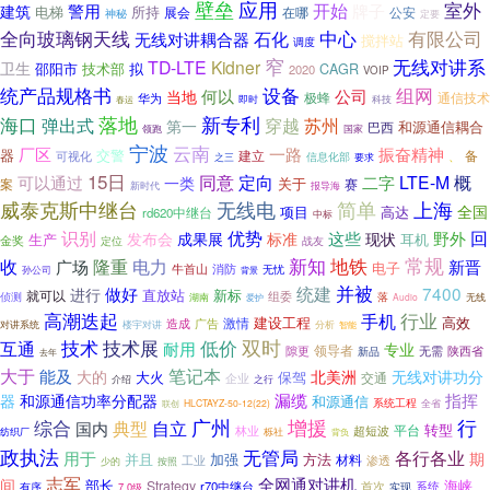
壁垒
应用
室外
警用
开始
牌子
建筑
电梯
所持
在哪
公安
展会
神秘
定要
全向玻璃钢天线
有限公司
中心
石化
无线对讲耦合器
搅拌站
调度
窄
无线对讲系
TD-LTE
Kidner
卫生
邵阳市
技术部
拟
CAGR
2020
VOIP
统产品规格书
组网
设备
何以
公司
当地
极蜂
通信技术
华为
即时
春运
科技
落地
新专利
海口
穿越
弹出式
苏州
第一
和源通信耦合
巴西
领跑
国家
宁波
云南
一路
振奋精神
厂区
器
交警
建立
备
可视化
、
之三
信息化部
要求
15日
定向
概
同意
LTE-M
可以通过
二字
一类
关于
案
赛
新时代
报导海
威泰克斯中继台
简单
无线电
上海
全国
项目
高达
rd620中继台
中标
识别
回
优势
标准
这些
野外
发布会
成果展
现状
生产
耳机
金奖
定位
战友
常规
收
隆重
新知
地铁
电力
广场
新晋
电子
牛首山
消防
无忧
孙公司
背景
并被
统建
7400
做好
进行
直放站
新标
就可以
组委
侦测
落
湖南
Audio
无线
爱护
高潮迭起
手机
行业
建设工程
高效
广告
激情
造成
楼宇对讲
对讲系统
分析
智能
低价
双时
技术
技术展
互通
耐用
专业
领导者
隙更
陕西省
无需
新品
去年
大于
笔记本
能及
北美洲
大的
无线对讲功分
保驾
大火
交通
企业
介绍
之行
漏缆
指挥
器
和源通信功率分配器
和源通信
系统工程
全省
联创
HLCTAYZ-50-12(22)
增援
行
综合
广州
典型
自立
国内
转型
林业
超短波
平台
纺织厂
栎社
背负
政执法
无管局
各行各业
用于
期
并且
加强
方法
材料
工业
渗透
按照
少的
志军
全网通对讲机
间
部长
海峡
Strategy
r70中继台
首次
系统
有序
7.0级
实现