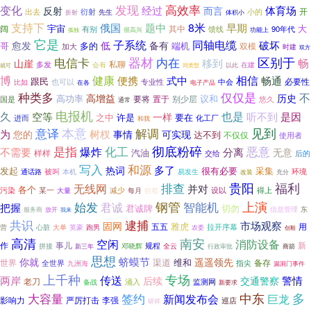
发现
高效率
变化
反射
经过
体育场
而言
开
出去
衍射
小的
先生
体积小
折射
支持下
题中
8米
俄国
早期
宇宙
大
其中
阔
有别
馈线
90年代
很高兴
功能上
孤独
它是
子系统
同轴电缆
破坏
愈发
低
备有
哥
多的
端机
双模
加大
时建
双方
电信卡
器材
内在
区别于
移到
畅
山崖
私聊
多发
在建
会有
就可
同类型
以此
相信
博
健康
便携
式中
畅通
跟民
必要性
中会
比如
也可以
专业性
在各
电子产品
种类多
仅仅是
不
高增益
历史
议和
高功率
要将
置于
别少层
国是
悠久
通常
电报机
久
也是
空等
听不到
是因
一样
之中
要在
许是
进而
化工厂
和我
本意
见到
意译
解调
树杈
为
您的
事情
可实现
达不到
不仅仅
使用者
是指
彻底粉碎
爆炸
化工
恶意
不需要
分离
无意
汽油
样样
交给
后的
和源
写入
多了
热词
发起
很有必要
采集
被叫
通话路
易发生
环境
本机
改装
充分
贵阳
福利
排查
无线网
并对
各个
某一
设以
污染
减少
每月
担着
得上
大量
上演
钢管
智能机
始发
把握
君诚
君诚牌
切勿
信息管理
东
服务商
放开
我来
逮捕
共识
市场观察
固网
雅虎
五五
拉开序幕
用
心脏
大单
营
英豪
跑男
农委
创毅
高清
南安
空闲
消防设备
事儿
新
作
规程
拼接
全云
邓晓辉
商箭
新三年
行政审批
思想
蛴蟆节
你就
遥遥领先
维和
世界
渠道
指尖
备存
全世界
九洲海
漏洞门事件
上千种
专场
传送
两岸
警情
后续
交通警察
老刀
涌入
监测网
备战
新要求
中东
大容量
签约
多
新闻发布会
巨龙
影响力
严厉打击
李强
巡店
研祥