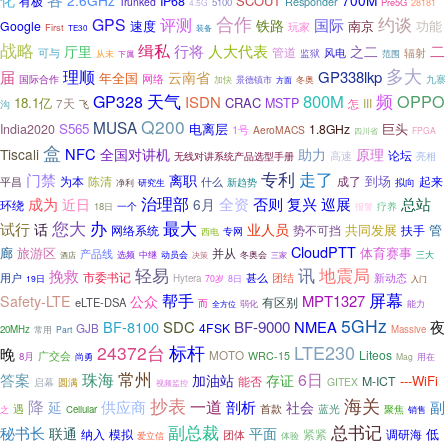
2.6GHz
700M
SCOUT
有极
IP68
Responder
Trunked
5100
Pre5G
4.5G
28181
合作
约谈
GPS
评测
国际
铁路
速度
南京
功能
Google
玩家
First
TE30
装备
战略
缉私
二
行将
人大代表
厅里
之二
管道
风电
辐射
可与
监狱
从未
范围
下属
多大
届
理顺
GP338lkp
云南省
年全国
网络
国际合作
加快
九寨
景德镇市
冬奥
方面
频
天气
800M
OPPO
GP328
ISDN
18.1亿
CRAC
MSTP
7天
怎
III
沟
飞
Q200
MUSA
S565
电离层
巨头
India2020
1.8GHz
1号
AeroMACS
FPGA
四川省
盒
NFC
助力
原理
Tiscali
全国对讲机
论坛
高速
无线对讲系统产品选型手册
亮相
走了
专利
门禁
离职
到场
为本
陈清
成了
起来
平昌
什么
新趋势
净利
拟向
研究生
成为
治理部
全资
否则
复兴
巡展
总站
近日
6月
环绕
一个
疗养
18日
报警
办
您大
最大
试行
话
业人员
共同发展
管
网络系统
势不可挡
扶手
专网
西电
CloudPTT
廊
旅游区
并从
体育赛事
产品线
酒店
选频
中继
动员会
冬奥会
三大
决策
三家
轻易
讯
地震局
挽救
市委书记
团结
新动态
用户
甚么
Hytera
19日
70岁
8日
入门
屏幕
帮手
MPT1327
Safety-LTE
公众
有区别
eLTE-DSA
而
弱化
能力
全方位
5GHz
BF-8100
SDC
BF-9000
NMEA
夜
4FSK
GJB
20MHz
Massive
常用
Part
LTE230
24372台
标杆
晚
Liteos
广交会
MOTO
WRC-15
8月
尚勇
Mag
用在
常州
珠海
6日
答案
加油站
存证
---WiFi
M-ICT
能否
圆满
GITEX
启幕
视频监控
海关
抄表
降
一道
副
供应商
剖析
延
社会
遇
首款
蓝光
Cellular
聚焦
之
销售
总书记
副总裁
秘书长
联通
平面
低
纳入
模拟
紧紧
调研海
团体
爱立信
体验