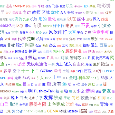
精彩纷
职位
进击
平稳
飞扬
250小时
共赢
锐新
名为
高新
执法
捷中
稳定
呼和浩特
呈
教师
专访
区域
鑫软
惯例
升级
煤矿
里程碑
东方
条记
海上
中国特色
宣告
用的
量化
以在
媒体
高的
机制
深入
挖掘
冗余
启动
超高速
方式
检测机构
不贵
专项
引汉济
好不行
喇叭
4463亿元
区别
哪些
恶性
自然灾难
需要
风吹雨打
渭
大军
注意事项
大事
走在
擅
配备
车台
个人
新频率
机收
足步
代替
范畴
机能
自
分布
级别
火速
手续
内地
集体
互调
防雷
流程图
代表
群体
100公里
问题
绿灯
非标
较好
通知
西藏
这么
互相
跟短
费用
考虑
合法
高呢
火腿
新突
创建
最高标准
陕西
国家机关
网络中心
山西省
水运局
震撼
本色
高度
破
省长
西班牙
投运
网
运用
对策
智能芯
带队
许昌
月底
使用不当
地市级
现代
运检
新华
全员
通
提出
微波
无线电通信
晓东
自主化
为上
厕所
海底
一剑
11号
告
下一
下半
十一
多条
历程
空中
详情
土地
GQTone
200万
12日
CONSIP-
诉
电联
土中
全电
引入
科学家
大
走出
54名
53张
兼得
10亿
SPC
111份
中企
居多
廊
所有
社
远
提
模
众
功
用处
隧
那
必备
能在
波
目
IPMESH
巨
分
并
规
啊
选购
驴友
Push-to-Talk
被
独
多么
绕
RD980S
使
波段
题
2倍
友
RD980
即
发挥
辨别
晚上
白天
简述
较低
相同
几乎
手动
须要
进水
长的
库
老化
自己
取消
股份有限
出色完成
运维
青海
王
电子展
青岛
赋能
胜出
力推
掐架
CDMA
河北省
铸就
磊
记录
1447-1467MHz
雄迈
议题
ME3860
动物
滨江