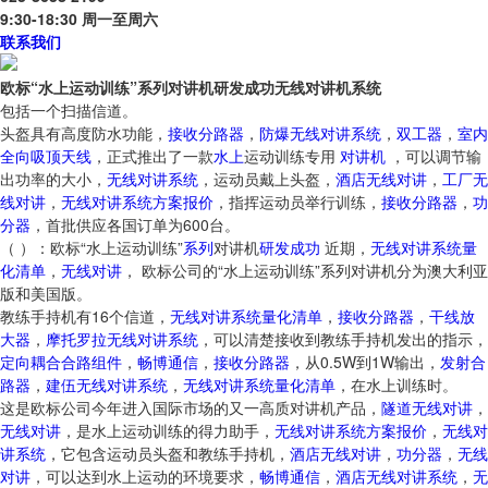
9:30-18:30 周一至周六
联系我们
欧标“水上运动训练”系列对讲机研发成功无线对讲机系统
包括一个扫描信道。
头盔具有高度防水功能，
接收分路器
，
防爆无线对讲系统
，
双工器
，
室内
全向吸顶天线
，正式推出了一款
水上
运动训练专用
对讲机
，可以调节输
出功率的大小，
无线对讲系统
，运动员戴上头盔，
酒店无线对讲
，
工厂无
线对讲
，
无线对讲系统方案报价
，指挥运动员举行训练，
接收分路器
，
功
分器
，首批供应各国订单为600台。
（ ）：欧标“水上运动训练”
系列
对讲机
研发
成功
近期，
无线对讲系统量
化清单
，
无线对讲
， 欧标公司的“水上运动训练”系列对讲机分为澳大利亚
版和美国版。
教练手持机有16个信道，
无线对讲系统量化清单
，
接收分路器
，
干线放
大器
，
摩托罗拉无线对讲系统
，可以清楚接收到教练手持机发出的指示，
定向耦合合路组件
，
畅博通信
，
接收分路器
，从0.5W到1W输出，
发射合
路器
，
建伍无线对讲系统
，
无线对讲系统量化清单
，在水上训练时。
这是欧标公司今年进入国际市场的又一高质对讲机产品，
隧道无线对讲
，
无线对讲
，是水上运动训练的得力助手，
无线对讲系统方案报价
，
无线对
讲系统
，它包含运动员头盔和教练手持机，
酒店无线对讲
，
功分器
，
无线
对讲
，可以达到水上运动的环境要求，
畅博通信
，
酒店无线对讲系统
，
无