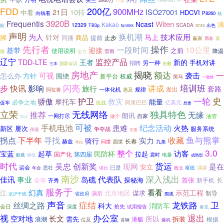
2950万
TRW-8371P
17届
FDD
200亿
900MHz
21日
ISO27001
10转
中看
HDCVI
向钱看
P8260
核
3920B
Frequentis
Witen
Ncast
Kakao
满
12329
能
SCADA
出色
TB3p
funlink
Dh16
声明
换机潮
为人
技术应用
针对
马上
商品
脚
提前
止步
同播
赢家
英
而非
先行者
操作
一段时间
10公里
基带
迎接
之前
使用说明
雷雨
降温
国
全力
辽宁
监控产品
TDD-LTE
王者
新的
手机对讲
另一种
招聘
国际会议
击败
三本
揭晓
房地产
额达
一
怎么办
可视
袭击
方针
围绕
新平台
权威
黑马
一致性
闪亮
培训班
步
快讯
影响
讲成
旅行
套路
发出
规律
一体化机
惠及
阿拉善
史
一轮
护卫
骄傲
救灾
摩托车
能量
必争之地
促车
阿里巴巴
亿美元
抗战
想要
无线网络
独具特色
立荣
推荐
无缘
朗讯
一网打尽
自家
油管
做个
将比
可被
纪念活动
手机电池
患难
火热
新区
屡次
服务系统
争夺战
倒逼
支援
鱼与熊掌
拐点
收藏
下半年
寻找
实力
骑行
长春
赫兹
问世
面世
九条
考拉
3.0
整个
访客
宝蓝
起草
民防杯
拉起
国产化
第四届
电量
震时
船载
验收
成熟型
时代
货运
吴忠
创新奖
现网
是在
安立
运会
思壮
已是
演讲
年会
枢纽
堪比
西北
南沙
深入浅出
代表队
佳讯
事业
岛礁
探秘海
首张
长
全等
新手机
齐秀
服务于
幻真
看看
示范工程
江
谋求
北京地区
制导
演示
京沪干线
省政府
围观
声音
症结
龙铁路
卫
丝绸之路
科大
消防车
会日
抢先
深度
试用报告
睿见
视
退出
办公室
长文
空对地
所以
需先
潜艇
拆装
根据
浪潮
位及
爆机
首辆