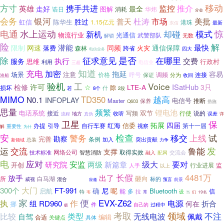
移动
方寸
携手共进
英雄
监控
推介
走好
最全
图解
诰日
华炜
消耗
分会
会务
银河
杜涛
美批
市场
普天
胜过
虹信
陈华生
1.15亿元
港珠
最新
东信
电通
水上运动
模式
惊
新机
却碰
物流行业
光通信
武警部队
无数
解锁
险
解
潜能
同频
最快
限制
网速
通信保障
落费
火灾
森林
跨省
四大
电信业务
是否
除
征求意见
在哪里
执行
交费
服务
思维
行政村
利用
电信业
三超
充电
知道
加密
拖延
容易
场景
注意
呼号
连接
价格
保证
调频
分为
收回
渔船
验机
Voice
工
许可
ISatHub
检修
☆
LTE-A
3只
损坏
隙
什
若
8个
2段
MIMO
TD350
越高
N0.1
INFOPLAY
电信号
推断
Master
保养
Q603
措施
思量
频繁
锂电池
电话系统
双节
接近
说的
收听
写频
行使
误差
地方
真伪
流程
详
卫星
保
拓展
四届
红海
信委
办提
引导
自行车赛
第十一届
视察
重要性
解
为什
检查
安
警务
移交
上线
试
勘察
完善
条例
加入
总装
突出贡献
新领域
力争
交流
鲁能
发
运
支撑
取得实效
技术标准
网络公司
智慧消防
交流会
配网
融入
电
应对
安监
级大
要对
研究院
两级
新篇章
开创
行业进展
人手
监
以上
育成
长假
4481万
放手
出了
砸向
白马湖
所
标的
混合
威视
预言
应邀
前景
大门
300个
FT-991
确
尼
呢
启航
Bluetooth
能
多
信
拉
特
常
设
当
19名
韦
们
家
便
EVX-Z62
执
作
电源
组
RD960
何在
折合
挪
件
自己的
过程中
极
考取
领域
不注
比较
类型
无线电波
自驾
佩戴
编辑
合适
具体
关键点