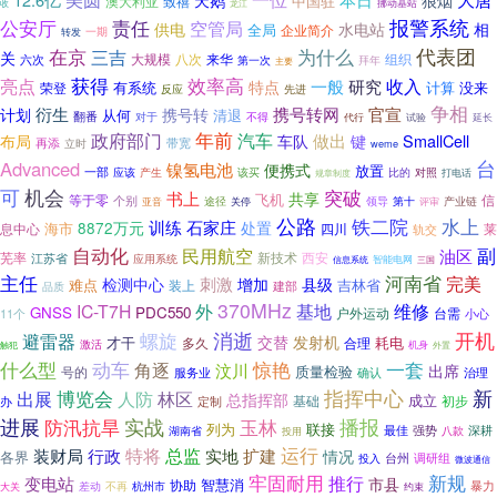
天鹅
狼烟
中国驻
澳大利亚
致禧
收
龙江
挪动基站
报警系统
公安厅
责任
空管局
供电
水电站
相
全局
企业简介
一期
转发
代表团
在京
三吉
为什么
关
八次
组织
大规模
来华
六次
第一次
拜年
主要
效率高
亮点
获得
收入
一般
研究
特点
有系统
没来
荣登
计算
反应
先进
争相
衍生
携号转网
官宣
计划
携号转
从何
清退
翻番
对于
不得
代行
试验
延长
年前
汽车
政府部门
做出
SmallCell
布局
车队
键
再添
立时
带宽
weme
台
Advanced
镍氢电池
便携式
放置
一部
产生
应该
该买
比的
对照
规章制度
打电话
可
机会
突破
书上
共享
飞机
等于零
信
个别
途径
产业链
领导
第十
亚音
关停
评审
公路
铁二院
水上
训练
石家庄
处置
海市
8872万元
息中心
四川
莱
轨交
自动化
副
民用航空
油区
芜率
新技术
西安
江苏省
应用系统
信息系统
智能电网
三国
主任
河南省
完美
刺激
增加
检测中心
县级
难点
吉林省
装上
建部
品质
370MHz
外
维修
IC-T7H
基地
GNSS
PDC550
户外运动
台需
11个
小心
开机
螺旋
消逝
避雷器
交替
发射机
才干
耗电
多久
合理
激活
触犯
机身
外置
惊艳
一套
什么型
动车
角逐
汶川
出席
质量检验
号的
确认
治理
服务业
指挥中心
新
博览会
林区
出展
人防
总指挥部
成立
基础
初步
办
定制
进展
防汛抗旱
实战
玉林
播报
列为
联接
最佳
强势
八款
深耕
湖南省
投用
特将
总监
运行
装财局
扩建
行政
实地
情况
各界
台州
调研组
投入
微波通信
牢固耐用
新规
推行
变电站
市县
智慧消
协助
暴力
差动
杭州市
不再
约束
大关