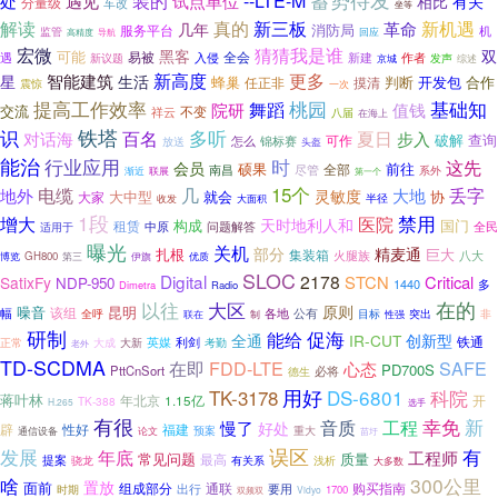
处
遇见
装的
--LTE-M
试点单位
有关
相比
分量级
车改
坐等
真的
解读
新三板
革命
新机遇
几年
服务平台
消防局
机
监管
回应
高精度
导航
宏微
猜猜我是谁
双
黑客
可能
遇
易被
全会
新议题
入侵
新建
作者
发声
京城
综述
新高度
更多
星
智能建筑
生活
开发包
合作
蜂巢
任正非
摸清
判断
震惊
一次
提高工作效率
桃园
基础知
院研
舞蹈
值钱
交流
祥云
不变
八届
在海上
铁塔
识
多听
夏日
百名
步入
对话海
破解
查询
可作
怎么
锦标赛
放送
头盔
能治
行业应用
时
这先
会员
前往
硕果
全部
南昌
尽管
系外
渐近
联展
第一个
电缆
几
15个
丢字
地外
大地
灵敏度
大中型
就会
协
大家
半径
收发
大面积
1段
增大
禁用
医院
天时地利人和
构成
国门
租赁
中原
问题解答
全民
适用于
曝光
关机
部分
精麦通
扎根
巨大
集装箱
火腿族
八大
GH800
伊旗
博览
第三
优质
SLOC
Digital
2178
STCN
Critical
SatixFy
NDP-950
1440
多
Dimetra
Radio
以往
在的
大区
原则
昆明
噪音
该组
幅
各地
公有
全呼
目标
突出
非
联在
制
性强
研制
能给
促海
全通
IR-CUT
创新型
利剑
铁通
大成
大新
英媒
正常
考勤
老外
TD-SCDMA
在即
FDD-LTE
SAFE
心态
PD700S
PttCnSort
必将
德生
用好
TK-3178
DS-6801
科院
蒋叶林
年北京
1.15亿
开
TK-388
H.265
选手
有很
幸免
新
音质
工程
慢了
好处
辟
性好
福建
预案
重大
通信设备
论文
苗圩
误区
发展
有
年底
工程师
常见问题
最高
质量
提案
骁龙
有关系
浅析
大多数
300公里
啥
置放
面前
组成部分
通联
购买指南
出行
要用
时期
1700
Vidyo
双频双