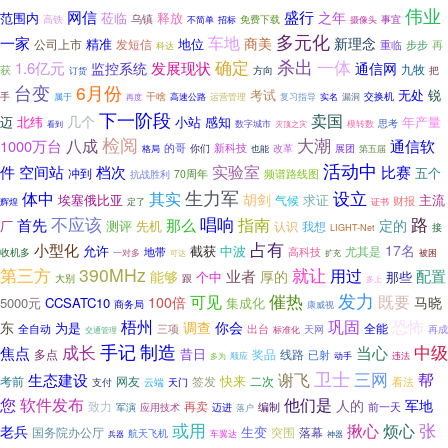
伟业
网信
盛行
之年
范围内
莅临
释放
高铁
乌镇
免费下载
摄像头
事宜
不简单
招标
多元化
车地
一家
商美
新理念
精准
地位
发短信
公司上市
再
重临
步步
科达
确定
杀出
一体
1.6亿元
发展现状
监控系统
通信网
九牧
获
方向
把
订货
台变
6月份
考试
无处
锐
干啥
交换机
手
实名
属于
再度
高速公路
运营管理
复习指导
漏洞
下一阶段
卖国
几个
迈
北纬
小站
感知
年产量
思考
数字城市
灭顶之灾
模转数
看到
检阅
大潮
八成
1000万台
通信软
的哥
新科技
格局
你们
改革
展团
也能
第五届
活动中
实验室
档次
件
空间站
比赛
五个
冲到
抗战胜利
70周年
频谱路线图
生力军
设立
体中
其实
胡剑
求证
主流
埃塞俄比亚
气候
财报
定了
辉煌
证书
不应该
唱响
路
那么
指南
首先
定的
厂
先机
测评
认识
我想
接
LIGHT-Net
占有
小型化
17名
允许
截获
中波
尤其是
收机多
地带
高科技
一对多
可达
被困
扩充
390MHz
第三方
就让
业者
用过
配置
能够
厚的
个中
那些
大别
跟
多上
发力
催热
可见
既要
100倍
马晓
5000元
CCSATC10
集成化
商务局
康威视
巩固
恐怖
梧州
调查
东
你会
为是
全能
全自动
出台
三项
天网
再成
交通管理
标准化
手记
成长
制造
中级
当心
焦点
昔日
多点
线路
奖品
已射
顺应
动手
违法
多为
卫士
谢飞
三网
帮
生态建设
快来
考前
网友
签发
二次
看法
天门
支付
云端
您
软件发布
他们是
人的
军地
致力
再卖
编制
前一天
军演
应用技术
迈进
落户
或用
张
揪心
烦心
老兵
生变
国务院办公厅
落幕
突围
航天飞机
车翼达
神器
兵器