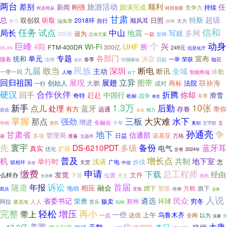
两台
差别
旅游活动
顺利
任
新闻
刚强
圆满完成
持续
竞争力
何去何从
科技创新
甘肃
超级
总
特斯
听取
日照
双创双
2018环
顺风耳
自行
学习
汕头市
路网
大力
任务
试点
信和
局长
中山
地震
多网
写就
设为
200座
一款
新网
总体方案
个
巨峰
动身
兴
4颗
Wi-Fi
UHF
所
FTM-400DR
300亿
249元
WLAN
信息化厅
专题
各部门
单元
宣布
统和
决议
荣获
随着
张峰
日起
一举
春季
中国移动
咖莅
讲的
敢当
民族
九届
深圳
断电
全域
主动
断讯
一带一同
许勤
人物
智能终端
好了
回归祖国
展翅
立异
图带
展现
联袂海
创始人
法院
大鹏
商标
成对
一行
硬汉
合作伙伴
折腾
回手
你却
赶赴
中国行
滑雪
奇特
欧标
战争
冬季
将至
10张
新手
1.3万
后勤
点儿
处理
蓝牙
有方
存眷
带你
远通
精力
岂论
余名
掌握
三板
水下
强劲
大灾难
那点
增进
全融会
中间
十年
离别
王守臣
惠民
五
孙通亮
争
地下
甘肃省
信通部
管理局
日益
诺基亚
万格
多项
准备
元器件
讲
先
寰宇
备份
多级
DS-6210PDT
蓝牙耳
电气
真实
扩容
优化
2024年
套餐
普及
增长点
机
地下室
共制
举行时
浅谈
步伐
怎
锁相环
广电
天罡
其使
中信
申请
缴费
总工程师
下载
经由
发觉
文件
么样办
下游
位置
开支
拥抱
大功率
诉讼
首届
年报
隧道
相应
融会
地动
蹭下
智造
方舱
旗下
变脸
伶俐
凯乐
业务
人说
省委书记
遴选
民众
荣膺
穷冬
贩卖
郑州
环球
人人
阿拉
遴选海
普乐
扣响
增压
完整
轻松
再小
带上
一些
上午
乌鲁木齐
达信
全网
一点
以为
营
温馨
大唐
美圆
一位
12.6亿
本日