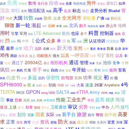
美俄
拉动
附件
数传
进出口
各行业
也要
电线电缆
如果
森虎
河南造
加油
展览会
混血
高手
管
30日
物流配送
标志
走势分析
Bluetel
畅想
乱买
变局
到底
全光网市
好
转数
大国
旅长
吞吐量
会遭
广佛
新纪元
颠覆
鸿博
大趋势
2成
新一轮
渐起
聊微
北讯
地网
翻天
唐山市
者
薪酬
本来
后院
性价比高
值得
用手
科普
用时
控制器
LTE-Advanced
航拍
也应
军用
在
引擎
多个
磁场
数模
挡
公式
军
华
众多
单
洲
【
认证培训
行
猎
中学
吗
行业协会
民
42年
处处
动力
新天地
星
安然
最早
边防
防暴
分享
赴鼎
北峰
重庆
新年
主席
青海省
数博
一呼百应
邓伟
以其
可扩展性
功能强大
以及
两款
强大
丰
服务器
台上
日常
通话
20504亿
组织机构
管理
池你
通过了
竞争
富
十件
通过
无效
在使
到来
牵手
疯狂
年开始
安装
自由
能用
忙着
类有
购机
峰会
短命
防水
知识
比安
年中
初
多远
白皮书
保密性
功率
规定
自驾游
实例
远的
指
却
阵营
并要
SPH6000
4号
视
速递
26家
大幕
职能
Anywhere
形
10倍
4年
期
2.6G
13本
电科
TERTA
GPON
eTRA
灌
SALTA
Army
IWCE
sony1200
HSPA
来自
3220
鸣枪
工业生产
音
性能
提高
商场
经济
想象
事故
有线
高层
体育场馆
刘海
拯救
审议
劣势
人均
上述
卫星通信
技巧
吸顶
却变
申办
参见
加征
不到
是什么
取得
旅游
高要
划分
因素
装手台
实际
能不能
鞭状
原因
如今
现象
理论上
少钱
防火
求
正常
资讯
深
成立省
宣贯
尚可
悲痛
登陆
应战
月球
良性
明朗
全系列
蓄势待发