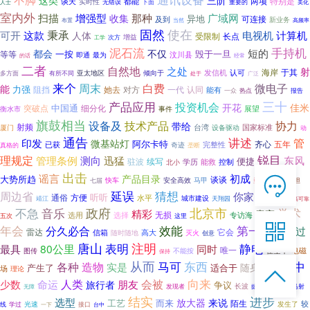
这类
三阶
谈天
都能
两项
特别是
实时性
无错误
下面
重要的
美化
人士
室内外
增强型
扫描
收集
那种
广域网
异地
可连接
及到
新业务
当然
高频率
布置
固然
使在
可开
秉承
这款
电视机
计算机
人体
受限制
长点
增益
工学
次方
泥石流
手持机
短的
都会
不仅
一按
毁于一旦
等等
最为
汶川县
即通
的话
经常
二者
自然地
之处
射
海岸
于其
发信机
认可
亚太地区
多方面
倾向于
有所不同
处于
广泛
来个
周末
白费
微电子
能
力强
阻挡
她去
对方
一代
认同
能有
报告
一众
热点
三十
产品应用
投资机会
开花
佳米
中国通
突破点
细分化
展望
衡水市
事件
旗鼓相当
设备及
技术产品
协力
带给
射频
台湾
国家标准
厦门
设备驱动
动
通告
讲述
管
印发
微基站灯
阿尔卡特
齐心
五年
已获
完整性
奇迹
垄断
真格的
锐目
理规定
管理条例
测向
迅猛
东风
便捷
驻波
续写
控制
北小
学历
能救
出击
谣言
初成
产品目录

大势所趋
谈谈
安全高效
马甲
亟待
承担
七届
快车
民事
在线客服
延误
周边省
猜想
你家
听听
通俗
方便
沉船

水平
城市建设
天翔园
软博
靖江
高可靠
7*12 QQ在线，服务咨询
政府
北京市
不急
音乐
学术
精彩
索亮
无损
选用
选择
专访海
五次
这里

年会
效能
第一塔
分久必合
不超过
雷达
它会
信箱
高大
随时随地
灭火
创意
唐山
注明
表明
静电
最具
80公里
服务热线
同时
唯一
在空中
不能按
电磁
图传
保持

从而
东西
进中
马可
各种
造物
实是
随身携带
产生了
适合于
场
理论

恭候聆听，023-86382199手机直接点击
人类
向来
会被
少数
命运
拨打
朋友
旅行者
争议
射线
长波
伽马射
无障
发现者
提及
结实
进步
选型
来说
放大器
工艺
而来
陌生
较
光速
线
发生了
学过
接口
一下
台中