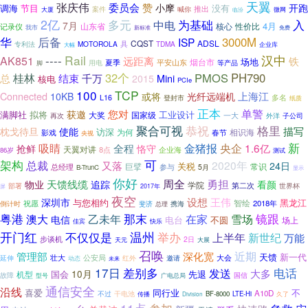
天翼
张庆伟
赞
委员会
小摩
开跑
调海
节目
没有
推出
案件
喊你
大厦
临汾
微网
2亿
多元
为基础
入
中电
7月
4月
山东省
记录仪
核心
性价比
我市
免费
新标准
华
后备
3000M
ISP
CQST
ADSL
专利法
MOTOROLA
具
TDMA
大幅
企业库
汉中
Rail
----
AK851
远距离
铁
场地
烟台市
夏季
平安山东
用电
脚
等产品
桂林
32个
PMOS
PH790
结束
总
千万
Mini
2015
核电
PCIe
100
TCP
Connected
上海江
10KB
或将
光纤远端机
多名
L16
登封市
纸质
正本
单警
您对
获邀
满脚社
拟将
大奖
国家级
工业设计
一大
再次
外洋
子公司
聚合可视
格里
恭祝
使能
描写
枕戈待旦
访深
为何
相识海
影戏
春节
央视
新
吸睛
金猪报
央企
1.6亿
全程
抢鲜
恪守
天翼对讲
8点
企业海
86岁
测试
可
架构
总裁
2020年
又落
24日
关税
巨擘
常识
总经理
参与
5月
B-TrunC
显示
你好
勇担
周全
天馈线缆
物业
追踪
看颜
学院
第二次
部署
世界杯
屏
2017年
夜空
设想
王伟
深圳市
与您相约
黑龙江
智绘
2018年
倒计时
祝愿
携海
斐济
总理
粤港
那末
雪场
镜跟
澳大
乙未年
在家
电信
电台
不圆
场上
快乐
佳宾
开门红
温州
不仅仅是
举办
上半年
新世纪
万能
步谈机
2日
天元
大展
召唤
近期
管理部
深化宽
天馈
新一代
壮大
公安局
延伸
红外
大会
邀请
动态
未来
17日
电话
差别多
发送
大多
10月
先退
国会
机型
故障
国信
型号
广电总局
通信安全
沿线
同行业
不
喜爱
A10D
不过
干电池
BF-8000
LTE-Hi
传播
Division
久了