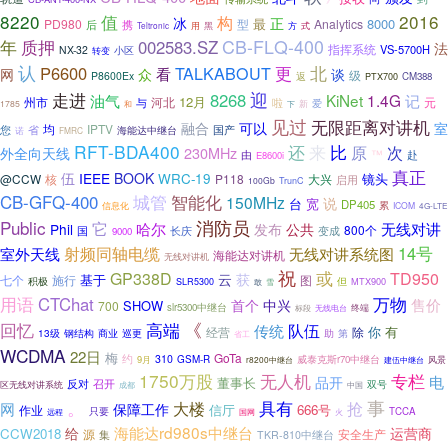
8220
值
2016
构
冰
正
最
8000
PD980
型
Analytics
后
携
式
Teltronic
用
黑
方
年
质押
CB-FLQ-400
002583.SZ
法
指挥系统
VS-5700H
NX-32
小区
转变
认
更
P6600
北
TALKABOUT
看
网
众
谈
级
P8600Ex
返
CM388
PTX700
迎
走进
8268
KiNet
1.4G
油气
记
12月
州市
河北
与
啦
元
爱
1785
和
新
下
见过
无限距离对讲机
可以
融合
室
均
IPTV
省
您
海能达中继台
国产
诺
FMRC
RFT-BDA400
来
还
比
次
原
230MHz
外全向天线
由
™
赴
E8600i
真正
伍
IEEE
BOOK
WRC-19
镜头
@CCW
核
P118
大兴
启用
100Gb
TrunC
CB-GFQ-400
城管
智能化
150MHz
说
台
宽
DP405
累
信息化
ICOM
4G-LTE
Public
消防员
它
哈尔
无线对讲
Phil
发布
公共
800个
国
长庆
变成
9000
14号
射频同轴电缆
室外天线
无线对讲系统图
海能达对讲机
无线对讲机
祝
或
GP338D
TD950
云
获
基于
施行
图
七个
但
积极
MTX900
SLR5300
敢
雪
用语
CTChat
万物
售价
首个
中兴
SHOW
700
slr5300中继台
标段
无线电台
终端
《
回忆
高端
队伍
传统
你
有
除
经营
13级
钢结构
商业
巡更
第
助
省工
WCDMA
22日
梅
GoTa
约
310
9月
GSM-R
威泰克斯r70中继台
r8200中继台
建伍中继台
风景
1750万股
无人机
专栏
品开
电
董事长
反对
召开
双号
区无线对讲系统
成都
中国
事
。
具有
大楼
抢
网
保障工作
信厅
666号
作业
只要
TCCA
远程
国网
火
海能达rd980s中继台
给
运营商
CCW2018
源
安全生产
集
TKR-810中继台