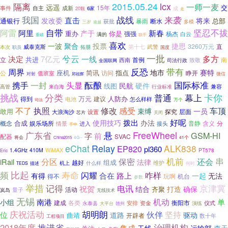
隔离
2015.05.24
lcx
一师一麦
远遥
交
15年
事件
自主
成新
20颗
6家
成
走
我国
来袭
战线
直击
发改委
将来
通银行
总部
暴雨
断水
获批
多模
三岁
逾越
自带
坚忍不拔
阿雷
阿里
产于
新春
重办
你是
杨杰
强强
满的
白云
重磅
联手
喜欢
一波
聚合
投票
捷思
3260万元
直
第十七
威泰克斯
武警
本次
拓朋
职员
国度
一批
兮云
多方
决定
7亿元
一线
共进
立
首例
南
西南
司法行政
致敬
全国联网
带有
反恐
周界
地市
赛特
座机
简讯
指点
公
访问
睁开
值班室
对射
郑祖辉
微信
酝酿
国际标准
携手
一封
头显
硬件
民航
线图
来自海
行业标准
兼容
高管
挑战
分类
卡你
普通
幕上
万元
人防办
建议
得到
电池
怎么样样
司法
万个
执照
不了
修改
感受
车顶
一员
束缚
敢用
探究
层面
设置
大浪淘沙
芯片
关闭
拨出
好呢
使用技巧
办法
合成
概念
娱乐场所
音静
含义
情景
进入
接头
分
手中
FreeWheel
广东省
悬
GSM-HI
前
字
SVAC
配器
将会
41个
China2015
4G--
eChat
Relay
ALK838
EP820
pl360
1.4GHz
410M
WiMAX
PT578
Eric
机前
串
分区
保密
还会
iRail
法律
组成
越好
维护
描述
机上
什么样
TEDS
何时
比起
寿命
频
闪耀
咋样
合在
路上
有得
一起
无法
得不
玩啊
机台
参数
举措
记得
京津冀
电讯
祝贺
打造
结合
确保
齐聚
活动
量子
岚岛
无线技术
无锡
机动
南港
单
小组
各类
建成
资金
衡阳市
永泰县
安排
仪式
大平台
演练
赣州
庆祝活动
胡明朗
伙伴
坚持
位
驱动
曲靖
道路
开辟者
数十年
工程项目
推进省
2018年度
治理机构
集成
李天