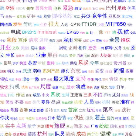
干线
运输部
关注
多车
产学研
今日
紧急
巴州
空港
碧
最强大脑
承载
伪黑
先在
电务
特设
浙江省
民航局
九江
硬核
挪移基站
竞争性
共促
马
矿井
亟需
亚贝尔
全过程
最后一
秦皇岛
河曲
军工
很大
MTP850
发生
简约
FT1DR
国税局
入选
-CP16
生存
少将
两年
男性
我
电磁
Inmarsat
航
像
BP2015
EP720
地
达
PTT
少
交流
eMBMS
如
YAESU
的的
频段
全景
雇用
请求
宣传
维权
进程
紧要
表态
市长
中心
校园
胡军
登上
山竹
开业
零点
竖
美丽
涡轮
谢谢
相伴
更强
解释
义务
之歌
照样
指数
安检
一同
业余
展再
生长
立
大使馆
赞许
深化
新生态
缧绁
能成为
兴趣
巴拿马
招呼率
苏彤
频
风起
募资
今年
贵州省
指导
重特
构造
树模
取销
供给
移动通信
班子
次
宽窄
万余
简报
杂志
武汉
师长
弱电
系列产品
迎变
明天
应用
任命
迎来
收购
助推
混网
最大限度
支持
青睐
一致
领域
理会
外形
干扰
带来
时代
不同
司亚
井下
延时
分配
待机
尺度
将成
较快
显示
订单
传输
试商
瑞文
估量
官职
终身
不止
先转
推广应用
四次
作证
不怕
三条
须
成熟
规划
中央
王建宙
择物
打出
生时
领先
搭建
充电器
人员
盘点
准有
不要
知
零件
抗衡
机时
优点
替代
将被
搞混
终
社会经济
讲时
菜鸟
践行
首家
香港
号新
首站
红包
部委
频道
立案
端设备
启碇
蓝天
珍藏
出佳
着主
热情
你我
供应
担负
座
汗水
要的
约请
超长
马拉松
手艺
世纪
世界各地
研讨会
旗舰
点新
实事
纷纭
新版
给予
谈
缅甸
厂商
国电
同盟
两大
3130万
为由
有望
键桥
杭州
成功
队员
赓续
链路
南宁市
政务
开启
元
投资规模
即将
范例
亚联