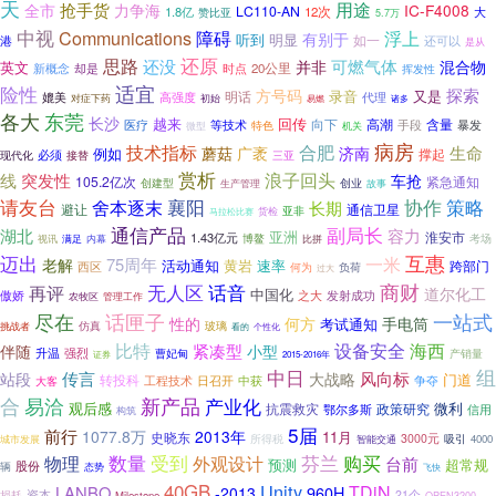
天
用途
抢手货
全市
力争海
IC-F4008
LC110-AN
1.8亿
12次
大
赞比亚
5.7万
中视
Communications
障碍
浮上
有别于
听到
明显
港
如一
还可以
是从
还原
思路
还没
可燃气体
并非
混合物
英文
新概念
却是
时点
20公里
挥发性
适宜
险性
探索
方号码
又是
明话
录音
高强度
媲美
代理
对症下药
初始
诸多
易燃
各大
东莞
长沙
越来
回传
向下
高潮
医疗
等技术
含量
暴发
特色
手段
微型
机关
病房
技术指标
合肥
广袤
生命
蘑菇
济南
例如
撑起
必须
三亚
现代化
接替
赏析
浪子回头
线
突发性
车抢
105.2亿次
紧急通知
创建型
创业
生产管理
故事
请友台
策略
舍本逐末
襄阳
协作
长期
通信卫星
避让
亚非
马拉松比赛
货检
通信产品
副局长
湖北
容力
亚洲
淮安市
1.43亿元
满足
内幕
博鳌
考场
视讯
比拼
互惠
迈出
一米
75周年
老解
活动通知
速率
黄岩
跨部门
西区
何为
负荷
过大
无人区
话音
商财
再评
道尔化工
中国化
傲娇
之大
发射成功
管理工作
农牧区
尽在
一站式
话匣子
手电筒
性的
何方
考试通知
仿真
玻璃
挑战者
看的
个性化
比特
海西
设备安全
伴随
紧凑型
小型
升温
强烈
曹妃甸
产销量
证券
2015-2016年
中日
组
传言
风向标
站段
大战略
门道
转投科
工程技术
日召开
争夺
大客
中获
合
易洽
新产品
产业化
微利
观后感
抗震救灾
政策研究
鄂尔多斯
信用
构筑
5届
前行
1077.8万
2013年
11月
史晓东
所得税
3000元
城市发展
智能交通
吸引
4000
芬兰
购买
物理
数量
受到
外观设计
台前
预测
超常规
股份
辆
态势
飞快
40GB
Unity
TDiN
LANBO
-2013
960H
资本
损耗
21个
Milestone
OPEN3200