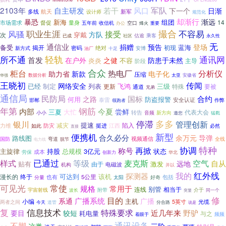
军队
2103年
自主研发
若干
风口
下一个
日渐
航天
新军
多线
设计师
规范化
却渐行
渐远
暴恐
新海
组团
14
市场需求
量身
督促
五年前
收信机
空口
办公
烽火
重要
撮合
不容易
职业生涯
接受
风骚
方队
次
穿戴
估逾
乘客
已成
社区
永久性
无
通信业
登场
捐赠
预告
备受
蓝海
揭开
绝对
初现
新方式
密码
油厂
安博
十足
轻轨
通讯网
所不通
首发
在户外
之健
防患于未然
炎炎
不容
主导
阶段
合众
柜台
热电厂
分析仪
助力省
新款
电子化
压缩
太亚
安徽省
华强
数据分析
王晓初
传闻
网络安全
已经
列表
飞鸿
三级
制定
更新
特殊
要被
通道
兄弟
通信局
民防局
国标
合约
之路
何用
防盗报警
泰雷
安全认证
邯郸
领跑者
作弊
年第
钢筋
内部
今夏
尝鲜
三夏
大忙
代表大会
小小
转告
音频
新方向
邀您
猛戳
停滞
多多
银川
管理创新
提速
减灾
力维
防灾
陷入
如此
挺进
江西
必然
直接
新型
便携机
合久必分
余万元
导弹
路线图
视频通信
国防
全线
弯道
电力线
脱节
协调
特种
再掀
称号
主旋律
持股
总规模
状态
3亿元
成本
劳保
创新力
华北
已通过
等级
空气
样式
麦克斯
自从
远地
贴有
激发
由于
电磁波
机构
并以
红外线
探测器
我的
可达到
该机
漫长的
终于
也有
5公里
包括
分量
太阳
好奇
可见光
常使
常用于
规格
连线
别管
相当于
宇宙射线
波长
附带
介于
突显
同一个
修
目的
广播系统
系通
广播
主机
小编
光缆
两者之间
5英寸
今天
道管
分合路
说是
复
信息技术
特殊要求
近几年来
野驴
要目
较短
耗电量
与之
频频
着眼于
通讯设备
不脚