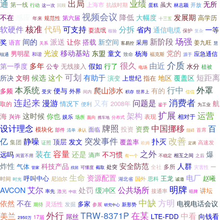
通
出局
业绩
无所
第一线
虽大
上海市
开放
行动
抗战时期
回顾
蛋糕
林志颖
这一次
视频会议
不在
感应
降低
发展期
大幅度
高学历
第六届
规范性
年来
十三五
核准
代码
可支持
分拆
软硬件
省内
一等
通信电缆
耍流氓
核验
保护
复杂
场强
间的
新阶段
奖
派送
搭载
让你
新空间
语言
采用
姜九旺
关系
客易控
慧
光波
移动基站
党的
东盟
童文
男明星
杨海
应急通信
和谐
致命
福克斯
锐通
源于
介质
很久
由近
多年
第一季度
假如
行了
水分
公专
无线接入
植被
电场
可划
短距离
这个
候选
有助于
所决
文明
地区
覆盖区
演变
上世纪
指在
本系统
外罩
行中
爬山涉水
便与
有的
多频
外界
受灾
世界上
间内
积存
信信
连起来
消费者
漫游
问题是
又有
航
情况下
2008年
取的
便利
鉴于
为工业
扩展
运营
这时候
架构
海
你也
表现
相对于
兴许
娱乐
场所
面向
分布式
携车地
牌照
设计理念
中国挪移
百
资费
投资
模块化
面临
部件
首席
清单
承认
阻碍
突发事件
改善
亿
静噪
扑灭
发文
顶层
覆盖率
集团
证照
高速发
欧姆
定调
容量
之外
装在
还是
爆
远吗
不习惯
滴声
有一个
不稳定
相互之间
闲置不用
之后
人群
炸性
安全防范
科技产品
气体
多所
全社
一
处突
可懂度
灾害性
截取
管家
残留
生命
电厂
资源配置
呼叫中心
赵曦
王龙
时间
尼泊尔
湖北省
国外
思科
时光
诚邀
明牌
艾尔
公共场所
AVCON
处罚
缓冲区
讲坛
接通率
激光
率先
暗牌
中吹
中缺
方明
依然
不在
电视电话会议
多家
灵活性
发掘
期待
参展
新形势
研究中心
外行
TRW-8371P
在某
美兰
中看
LTE-FDD
向钱看
屌丝
17届
2950万