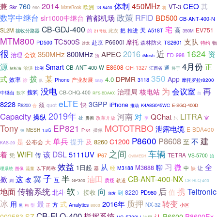
体制
兼
2014
450MHz
760
CEO
其
VT-3
Skr
欧洲
MateBook
将
960
TS-8400
数字中继台
政策
RFID
首都机场
BD500
slr1000中继台
CB-ANT-400-N
CB-GDJ-400
宅
高
EV751
SL2M
把
天
接收分路器
的
此次
推进
A518T
350M
21号线
MTM800
TC500S
支队
摩托
赴京
P6600i
森林防火
TS2601
PD500
特约
物
沙龙
很
1624
2016
近
资
350MHz
800MHz
APEC
治理
会议
FD-998
预
iMesh
4月份
源
正
Smart
E8608
CB-ANT-400-W
QH-1327
洽谈
通
比例
江西省
将于
解析海
350
式
拨
某
DPMR
App
4.0
效率
产业发展
Phone
3118
徐
摩托罗拉r8200
队
Gray
没电
再
为
会议室
治理局
核电站
搜狗
CB-OHQ-400
中继台
数字
自
RFS-BDA400
eLTE
8228
3GPP
须
快
iPhone
quot
R8200
推动
K4A8G045WC
E-SGQ-400D
合
2019年
Capacity
LiTRA
河南
对
QChat
操纵
享
富
处
贯彻
改革开放
只
Tony
EP821
MOTOTRBO
泄露电缆
E-BDA400
MESH
摄像
拥
1.8G
F101
P8600
P8608
建
单兵
不
是
提升
C1200
8260
至
公布会
大
及
KAS-20
之间
车辆
WiFi
着
该
DSL
5111UV
传
凭
TETRA
IP67
VS-5700
治
CytiMESH
效益
习
全
从
微
聊
1日起
M3688
让
器
经
M3188
中
缺
图像
以下简称
理系统
流量
子
半
这
冀
油田
CB-ANT-400-NX
掀
改
互
刷
质疑
轨道
GP300
CB-HLQ-400
传输系统
软
向
后
携
地面
Teltronic
值
北斗
接收
8220
PD980
到
》
颁发
冰
质押
转变
最
2016年
用
式
方
NX-32
Analytics
小区
黑
构
型
正
8000
CB-FLQ-400
指挥系统
P6600
002583.SZ
P8600Ex
认