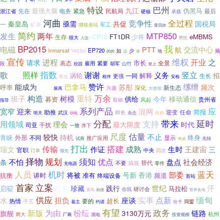
巴州
特设
九江
伪黑马
先在
最强大脑
电务
民航局
紧急
最后
浙江省
承载
硬核
河曲
全过程
竞争性
秦皇岛
国税局
亟需
共促
一
矿井
挪移基站
军工
亚贝尔
简约
MTP850
发生
两年
FT1DR
少将
eMBMS
生存
-CP16
很大
入选
男性
我
电磁
BP2015
PTT
交流中心
航
Inmarsat
EP720
如
少
频
YAESU
达
地
的的
像
宣传
维权
开业
进程
之
请求
市长
表态
全景
雇用
紧要
胡军
段
校园
山竹
登上
指数
歌
照样
谢谢
竖立
义务
涡轮
解释
招
一同
生长
美丽
更强
零点
相伴
安检
缧绁
能成为
赞许
巴拿马
苏彤
频次
呼率
业余
深化
新生态
兴趣
展再
大使馆
重特
万余
构造
班子
树模
移动通信
供给
今年
募资
贵州省
风起
取销
指导
系列产品
应
宽窄
迎来
混网
简报
迎变
助推
任命
师长
明天
武汉
杂志
收购
弱电
分配
支持
带来
延时
用领域
理会
时代
最大限度
司亚
干扰
一致
井下
尺度
估量
不止
较快
待机
青睐
外形
终身
不同
推广应用
显示
试商
先转
将成
打出
搭建
传输
成熟
瑞文
作证
生时
王建宙
三
官职
中央
四次
订单
领先
择物
规划
须知
优点
不怕
盘点
社会经济
条
替代
搞混
不要
零件
充电器
蓝天
人员
机时
部委
将被
号新
香港
讲时
准有
频道
抗衡
终端设备
首站
首家
立案
世纪
汗
启碇
红包
珍藏
践行
马拉松
研讨会
你我
世界各地
菜鸟
出佳
供应
缅甸
实事
点新
水
担负
座谈
超长
要的
热情
手艺
着主
约请
给予
同盟
有望
为由
政务
新版
纷纭
链路
旗舰
3130万元
杭州
两大
厂商
投资规模
国电