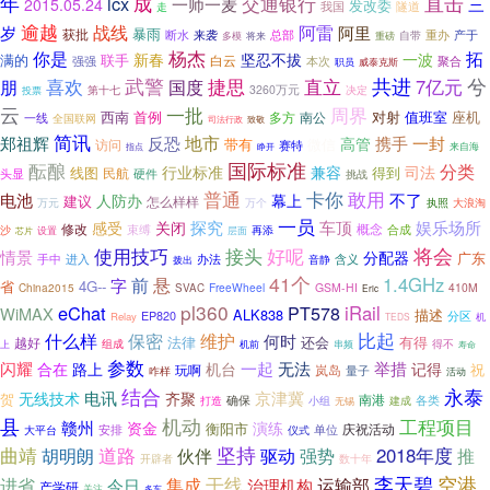
年
成
直击
lcx
交通银行
一师一麦
三
2015.05.24
发改委
我国
走
隧道
逾越
岁
战线
阿雷
阿里
暴雨
获批
断水
重办
来袭
总部
自带
产于
多模
将来
重磅
杨杰
拓
你是
新春
坚忍不拔
一波
满的
联手
白云
强强
本次
聚合
威泰克斯
职员
共进
喜欢
武警
捷思
直立
兮
朋
7亿元
国度
第十七
3260万元
决定
投票
云
一批
周界
西南
首例
对射
值班室
座机
多方
南公
一线
全国联网
司法行政
致敬
简讯
地市
郑祖辉
反恐
高管
携手
一封
带有
微信
访问
赛特
睁开
来自海
指点
国际标准
酝酿
分类
行业标准
兼容
司法
线图
得到
民航
头显
硬件
挑战
敢用
普通
卡你
电池
不了
人防办
幕上
建议
怎么样样
执照
大浪淘
万元
万个
一员
娱乐场所
探究
车顶
感受
关闭
修改
束缚
概念
沙
再添
合成
设置
芯片
层面
将会
使用技巧
接头
好呢
情景
分配器
广东
手中
进入
办法
含义
音静
拨出
41个
悬
1.4GHz
前
字
省
4G--
China2015
FreeWheel
GSM-HI
410M
SVAC
Eric
pl360
eChat
iRail
PT578
WiMAX
ALK838
描述
分区
EP820
Relay
TEDS
机
比起
什么样
保密
维护
何时
法律
还会
有得
越好
组成
得不
串频
上
机前
寿命
参数
闪耀
合在
一起
无法
举措
路上
机台
记得
祝
玩啊
岚岛
咋样
量子
活动
永泰
结合
电讯
京津冀
无线技术
齐聚
贺
南港
各类
确保
建成
打造
小组
无锡
县
机动
工程项目
赣州
资金
演练
衡阳市
安排
单位
庆祝活动
大平台
仪式
坚持
曲靖
道路
伙伴
2018年度
推
胡明朗
驱动
强势
开辟者
数十年
李天碧
空港
干线
进省
集成
运输部
今日
治理机构
产学研
关注
多车