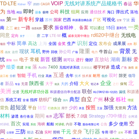
无线对讲系统产品规格书
VOIP
华
TD-LTE
窄
春运
2020
CAGR
Kidner
即时
为
科技
组网
当地
公司
弹出式
落地
应用
通信技术
海口
设备
极蜂
何以
第一
新专利
穿越
可视化
国家
巴西
厂区
云
苏州
宁波
和源通信耦合器
领跑
交警
要求
一类
振奋精神
备案
一路
15日
南
之三
可以通过
、
新时代
建立
信息化部
rd620中继台
同意
概
无线电
LTE-M
定向
赛
二字
报导海
威泰克斯中继台
关于
识别
简单
高达
中标
上海
生产
定位
发布会
成果展
全国
金奖
标
项目
优势
耳机
隆重
背景
现状
无
牛首山
孙公司
准
野外
回收
战友
这些
电力
广场
消防
侦测
新标
忧
新晋
直放站
湖南
爱
电子
常规
进行
就可以
做好
新知
地铁
护
落
组委
造成
7400
楼宇对讲
无线对讲系统
统建
并被
Audio
高潮迭起
广告
建
激情
互通
手机
智能
双时
去年
隙更
耐用
领导
分析
行业
技术展
低价
设工程
高效
技术
企业
北
陕西省
大火
新品
介绍
大于
者
大的
无需
保驾
之行
能及
笔记本
专业
美洲
联创
和源通
无线对讲功分器
交通
和源通信功率分配器
漏缆
HLCTAYZ-50-12(22)
自立
栎社
典型
林业
广州
纺织厂
综合
信
系统工程
指挥
全省
增援
国内
超短波
按照
方法
加强
背负
平台
转型
少的
无管局
行政执法
用于
并且
工业
志军
材料
期间
部长
r70中继台
7.0级
Strategy
渗透
各行各业
有序
全网通
首次
空
多少
使用
海峡
船舶
内容
不敬
对讲机
实现
对讲机
公告
系统
股份有限公司
三防
飞行器
间
变身
千元
滥
石油
不断
能达
实时
专用
哪个
照明
还有
公安部