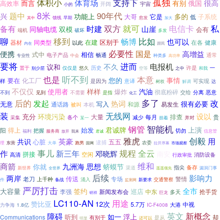
体积小
孤独
体育场
支持下
有别
很高
而言
俄国
高效率
开阔
宇宙
小的
8米
90年代
题中
兴
功能上
多的
大哥
它是
子系统
低
馈线
早期
愈发
其中
加大
就可
私
双方
电信卡
备有
时建
同轴电缆
山崖
双模
会有
端机
破坏
多发
聊
移到
畅博
比如
也可以
在建
区别于
器材
同类型
健康
在各
以此
内在
跟民
必要性
便携
国是
高增益
相信
式中
电子产品
畅通
通常
中会
种类多
专业性
高功率
要将
进而
电报机
不久
议和
一
置于
历史
许是
仅仅是
悠久
别少层
空等
之中
和我
听不到
本意
也是
事情
您的
要在
化工厂
样
是因为
意译
可实现
树杈
解调
达
不仅仅
使用者
样样
汽油
爆炸
彻底粉碎
分离
是指
交给
恶意
不到
见到
不需要
化工
多了
后的
发起
改
热词
很有必要
无意
写入
通话路
和源
易发生
被叫
本机
无线网
装
充分
设以
环境污染
大量
排查
每月
各个
减少
贵
并对
采集
某一
担着
智能机
钢管
君诚牌
上演
得上
始发
阳
把握
切勿
福利
服务商
信息管
放开
我来
君诚
雅虎
创毅
用
英豪
共识
心脏
五五
逮捕
农委
东营
跑男
理
大单
拉开序幕
市场观察
固网
事儿
规程
全云
作
新三年
邓晓辉
南安
拼接
高清
空闲
消防设备
行政审批
维和
商箭
九洲海
思想
你就
蛴蟆节
指尖
备存
渠道
新世界
全世界
漏洞门事
遥遥领先
后续
影响力
两岸
传送
专场
警情
老刀
上千种
涌入
备战
交通警察
件
新要求
监测网
严厉打击
全市
大容量
签约
巡店
李强
新闻发布会
中东
抢手货
多天
研祥
巨龙
LC110-AN
用途
赞比亚
12次
5.7万
中视
大港
1.8亿
力争海
IC-F4008
英文
新概念
障碍
如一
浮上
听到
Communications
有别于
是从
却
明显
还可以