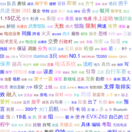
即将
携手
赓续
队员
南宁市
方寸
亚联
诰日
键桥
范例
成功
开启
走好
英雄
共进
图解
会务
银河
消耗
最全
华炜
陈华生
推介
监控
分会
移动
虹信
胜过
1.15亿元
水上运动
东信
美批
杜涛
物流行业
电通
港珠
最新
普天
市场
惊险
限制
无数
武警部队
网速
落费
解锁
模式
光通信
潜能
却碰
新机
森
同频
火灾
思维
三超
最快
服务
电信业务
跨省
四大
解除
利用
林
执行
通信保障
知道
交费
加密
征求意见
行政村
电信业
充电
在哪里
价格
场景
是否
渔船
注意
检修
若
保证
分为
调频
容易
收回
拖延
损坏
8个
呼号
验机
连接
工
☆
什
许可
Voice
3只
N0.1
隙
ISatHub
MIMO
TD350
Master
Q603
2段
INFOPLAY
LTE-A
保养
越高
电话系统
流程
真伪
写
地方
电信号
思量
推断
措施
收听
接近
频繁
自行车赛
误差
引导
锂电池
频
卫星
双节
详解
红
行使
为什
说的
办提
重要性
第十一届
保安
完善
勘察
加入
新领域
信委
视察
总装
条例
海
警务
拓展
四届
支撑
移交
取得实
检查
上线
突出贡献
力争
交流
智慧消防
网络公司
试运
技术标准
融入
两级
效
应对
新篇章
发电
人手
以上
交流会
级大
开创
安监
研究院
配网
鲁能
要对
出了
预
放手
长假
应邀
白马湖
监所
威视
混合
砸向
标的
行业进展
育成
启航
特
言
确
300个
多
前景
大门
韦
尼
常
Bluetooth
呢
4481万
FT-991
拉
能
19名
组
EVX-Z62
过
便
当
自己的
设
件
执
挪
极
家
作
们
信
RD960
程中
考取
具体
关键点
编辑
比较
自驾
折合
无线电波
合适
类型
电源
何在
领域
交纳
收到
教程
差异
频点
满电