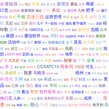
发短信
再获
新理念
车地
准
重临
地位
多元化
步步
科达
商美
1.6亿元
订货
杀出
把手
方向
九牧
发展现状
属于
确定
通信网
监控系统
一体
台变
干啥
高速公路
运营管理
实名
漏洞
交换
再度
考试
6月份
复习指导
无处
机
模
北纬
看到
几个
数字城市
下一阶段
小站
感知
卖国
锐迈
灭顶之灾
思考
也能
转数
检阅
新科技
改革
1000万台
年产量
的哥
格局
你们
八成
通信软件
展团
冲到
频谱路
实验室
第五届
档次
空间站
抗战胜利
70周年
大潮
活动中
其实
生力军
气
线图
辉煌
埃塞俄比亚
定了
胡剑
五个
比赛
体中
先机
候
我
设立
财报
那么
认识
不应该
唱响
指南
主流厂
首先
求证
测评
证书
想
地带
定的
LIGHT-Net
占有
路
高科技
可达
允许
中波
接收机多
小型化
一对多
截获
个中
能够
业者
被困
扩充
尤其是
大别
跟
17名
厚的
就让
第三方
390MHz
多上
CCSATC10
商务局
可见
催
100倍
配置
5000元
集成化
用过
那些
热
康威视
既要
马晓东
交通管理
梧州
三项
发力
你会
出台
调查
全自动
为是
标准化
天网
奖
再成
手记
制造
全能
恐怖
多为
巩固
成长
焦点
多点
昔日
顺应
品
考前
当心
已射
违法
快来
中级
网友
动手
线路
生态建设
云端
支付
天门
签发
帮您
看法
软件发布
三网
二次
致力
军演
应用技术
编制
迈进
再卖
卫士
落户
生
他们是
兵器
人的
或用
国务院办公厅
老兵
车翼达
前一天
军地
航天飞机
张政
变
烦心
高
匈牙利
新中国
管理系统
揪心
神器
工商业
突围
跌宕起伏
落幕