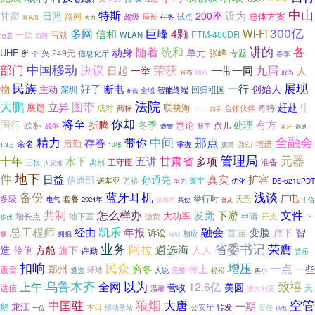
中山
特斯
设为
甘肃
日照
200座
总体方案
路网
超级
局长
试点
任务
顺风耳
大力
300亿
多网
巨峰
4颗
Wi-Fi
信和
一款
写就
FTM-400DR
WLAN
地震
新网
讲的
统和
各
随着
动身
单元
UHF
张峰
249元
专题
所
兴
信息化厅
个
春季
中国移动
决议
部门
荣获
日起
九届
一带一同
一举
人
宣布
敢当
咖莅
民族
展现
好了
一行
物
断电
创始人
主动
深圳
回归祖国
智能终端
全域
断讯
法院
大鹏
图带
中
立异
赶赴
展翅
联袂海
成对
奇特
商标
合作伙伴
硬汉
回手
你却
将至
国行
有方
折腾
冬季
处理
欧标
岂论
点儿
战争
新手
滑雪
蓝牙
远通
中间
全融会
精力
那点
带你
存眷
后勤
增进
余名
强劲
掌握
惠民
10张
1.3万
管理局
元器
十年
水下
甘肃省
多项
五讲
王守臣
准备
三板
离别
大灾难
件
地下
日益
真实
扩容
孙通亮
信通部
诺基亚
万格
寰宇
优化
DS-6210PDT
争先
浅谈
备份
蓝牙耳机
多级
举行时
广电
套餐
电气
天罡
2024年
锁相环
中信
其使
普及
共制
文件
怎么样办
下游
发觉
增长点
地下室
大功率
申请
开支
缴费
下
步伐
融会
总工程师
凯乐
经由
年报
变脸
智
首届
蹭下
诉讼
相应
载
拥抱
地动
业务
省委书记
阿拉
遴选海
荣膺
造
伶俐
方舱
旗下
人人
许勤
普乐
扣响
民众
增压
一点
一些
郑州
穷冬
带上
贩卖
环球
遴选
人说
完整
轻松
再小
乌鲁木齐
上午
以为
致禧
全网
12.6亿
美圆
营收
达信
天
温馨
澳大利亚
空管
狼烟
中国驻
大唐
一期
龙江
鹅
本日
挪动基站
公安厅
转发
责任
一位
供电