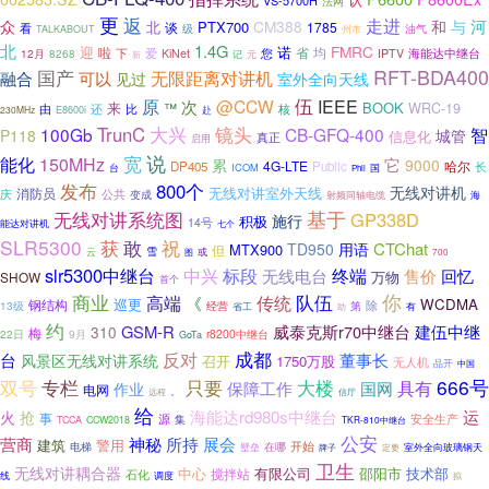
VS-5700H
法网
更
返
走进
河
众
CM388
和
北
PTX700
与
谈
1785
看
级
油气
州市
TALKABOUT
北
1.4G
FMRC
迎
诺
啦
省
您
均
海能达中继台
下
爱
KiNet
IPTV
12月
8268
元
新
记
RFT-BDA400
国产
可以
无限距离对讲机
融合
见过
室外全向天线
伍
原
次
@CCW
IEEE
来
BOOK
™
WRC-19
由
核
还
比
赴
230MHz
E8600i
镜头
TrunC
大兴
智
100Gb
CB-GFQ-400
P118
城管
信息化
真正
启用
说
宽
能化
150MHz
它
累
9000
4G-LTE
哈尔
DP405
Public
长
台
ICOM
国
Phil
发布
800个
无线对讲机
无线对讲室外天线
消防员
庆
公共
变成
射频同轴电缆
海
无线对讲系统图
基于
GP338D
施行
积极
14号
能达对讲机
七个
SLR5300
获
祝
敢
CTChat
TD950
用语
MTX900
但
雪
云
或
图
700
slr5300中继台
中兴
标段
终端
无线电台
售价
回忆
万物
SHOW
首个
你
商业
队伍
高端
传统
《
巡更
WCDMA
钢结构
除
13级
经营
第
省工
助
有
约
GSM-R
威泰克斯r70中继台
建伍中继
310
梅
22日
9月
r8200中继台
GoTa
成都
反对
台
董事长
风景区无线对讲系统
1750万股
召开
无人机
品开
中国
专栏
大楼
666号
双号
只要
具有
保障工作
作业
国网
电网
。
远程
信厅
给
海能达rd980s中继台
运
火
抢
事
源
安全生产
集
TCCA
CCW2018
TKR-810中继台
公安
营商
神秘
所持
展会
建筑
警用
电梯
开始
在哪
壁垒
定要
室外全向玻璃钢天
牌子
卫生
无线对讲耦合器
中心
有限公司
邵阳市
技术部
搅拌站
石化
调度
线
拟