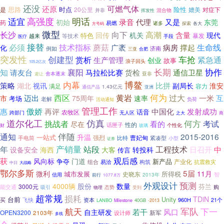
还没
可燃气体
还原
时点
思路
20公里
险性
媲美
对症下
是
并非
混合物
挥发性
适宜
高强度
明话
初始
录音
代理
又是
东莞
药
易燃
诸多
方号码
探索
各大
微型
长沙
向下
高潮
含量
机关
现代
特色
回传
暴发
越来
等技术
医疗
手段
必须
接替
技术指标
生命线
蘑菇
广袤
病房
撑起
化
例如
济南
三亚
合肥
突发性
创建型
车抢
紧急通
赏析
生产管理
创业
故事
浪子回头
105.2亿次
知
长期
协作
襄阳
货检
请友台
马拉松比赛
通信卫星
舍本逐末
亚非
避让
内幕
博鳌
策略
比拼
湖北
视讯
副局长
淮安
满足
容力
1.43亿元
通信产品
亚洲
黄岩
何为
迈出
西区
过大
一米
互
市
75周年
速率
考场
老解
负荷
活动通知
管理工作
傲娇
中国化
惠
再评
发射成功
农牧区
话音
跨部门
无人区
之大
商
道尔化工
仿真
何方
挑战者
考试
看的
尽在
性的
话匣子
个性化
财
玻璃
伴随
通知
2015-2016
升温
一站式
曹妃甸
强烈
比特
紧凑型
手电筒
小型
证券
产销量
年
站段
工程技术
中
日召开
设备安全
大客
转投科
海西
传言
获
观后感
风向标
门道
新产品
争夺
产业化
组合
易洽
抗震救灾
构筑
大战略
中日
鄂尔多斯
5届
微利
11月
城市发展
史晓东
所得税
智
信用
2013年
前行
1077.8万
预测
外观设计
4000辆
股份
数量
芬兰
3000元
能交通
购
态势
吸引
物理
受到
超常规
损耗
TDiN
台前
Unity
买
飞快
资本
960H
21个
LANBO
40GB
Milestone
-2013
军队
下一
航天
若干
风口
自主研发
OPEN3200
2103年
新军
设计师
多线