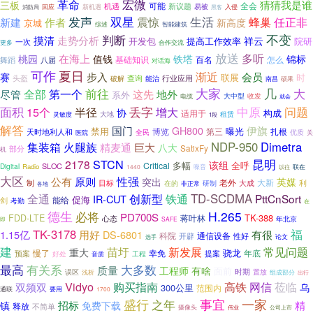
宏微
革命
猜猜我是谁
三板
可能
全会
新议题
机遇
回应
易被
新机遇
入侵
消防局
黑客
发声
双星
震惊
生活
任正非
新建
蜂巢
作者
新高度
京城
智能建筑
综述
判断
不变
摸清
走势分析
祥云
院研
开发包
提高工作效率
一次
更多
合作交流
放送
多听
在海上
桃园
值钱
铁塔
锦标
基础知识
百名
怎么
舞蹈
八届
对话海
可作
夏日
渐近
步入
会员
赛
联展
时
查询
行业应用
头盔
破解
能治
南昌
硕果
大家
几
第一个
前往
大
全部
这先
尽管
地外
系外
大中型
收发
电缆
就会
丢字
中原
问题
面积
半径
15个
增大
协
构成
适用于
大地
租赁
灵敏度
1段
解答
国门
伊旗
GH800
禁用
曝光
扎根
博览
第三
天时地利人和
优质
全民
关
医院
NDP-950
Dimetra
集装箱
火腿族
精麦通
巨大
八大
部分
SatixFy
机
STCN
昆明
2178
该组
多幅
Critical
全呼
SLOC
Digital
Radio
噪音
1440
以往
联在
大区
公有
性强
原则
英媒
突出
老外
大新
大成
利
制
目标
在的
非正常
研制
各地
全通
铁通
TD-SCDMA
创新型
PttCnSort
IR-CUT
促海
能给
剑
考勤
在
德生
必将
H.265
PD700S
TK-388
FDD-LTE
蒋叶林
心态
年北京
SAFE
即
TK-3178
福
有很
1.15亿
用好
DS-6801
科院
通信设备
性好
开辟
论文
选手
建
苗圩
新发展
常见问题
重大
骁龙
慢了
年底
预案
幸免
好处
工程
提案
音质
最高
大多数
有关系
质量
工程师
有啥
面前
时期
误区
置放
浅析
组成部分
出行
Vidyo
网信
购买指南
高铁
莅临
双频双
乌
300公里
范围内
通联
要用
1700
一家
盛行
之年
事宜
招标
精
镇
免费下载
释放
不简单
摄像头
公司上市
伟业