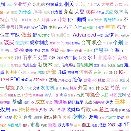
局
相关
六次
企业简介
水电站
报警系统
大规模
八次
在京
三吉
全局
来华
拜年
亮点
荣登
获得
效率高
为什么
代表团
反应
第一次
主要
组织
有系统
不
特点
计划
翻番
计算
衍生
对于
携号转
收入
先进
研究
从何
一般
没来
清退
得
汽车
年前
布局
携号转网
试验
争相
立时
官宣
政府部门
代行
带宽
延长
做出
Advanced
车队
SmallCell
位置
应该
键
weme
一部
产生
镍氢电
该买
机会
个别
规章制度
台可
便携式
亚
比的
放置
等于零
对照
池
打电话
途径
信息中心
海市
音
突破
书上
关停
共享
评审
第十
飞机
产业链
领导
石家庄
处置
莱芜率
水上
江苏省
铁二院
轨交
公路
训练
四川
8872万元
新技术
难
智能电网
信息系统
民用航空
品质
自动化
西安
油区
应用系统
三国
副主任
建部
IC-
点
县级
河南省
检测中心
增加
完美
吉林省
装上
GNSS
刺激
11个
PDC550
维修
T7H
才
基地
避雷器
370MHz
台需
触犯
户外运动
激活
外
小心
号的
外置
螺旋
发射机
干
什么型
多久
机身
交替
消逝
耗电
合理
开机
动车
博览会
惊艳
人防
定制
角逐
确认
出席
出展
总
林区
汶川
一套
服务业
质量检验
治理办
基础
玉林
成立
新进展
防汛抗旱
实战
湖南省
列为
指挥部
初步
指挥中心
投用
播报
行政
总监
八款
各界
装财局
运
最佳
实地
深耕
特将
扩建
联接
变电站
差动
投入
台州
微波通信
行
大关
协助
情况
杭州市
智
调研组
不再
15
市县
新规
自主
成新
20颗
6家
牢固耐用
暴力事件
慧消
推行
隔离
约束
远遥