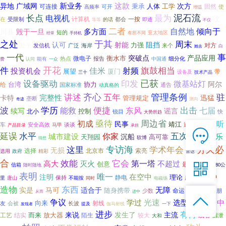
异地
新业务
这款
广域网
次方
秉承
工学
可连接
人体
固然
使
高频率
可开
增益
泥石流
长点
最为
电视机
汶
计算机
一按
在
受限制
都会
等等
的话
即通
不仅
二者
倾向于
多方面
自然地
川县
毁于一旦
短的
亚太地区
经常
有所不同
手持机
于其
之处
周末
认可
射能
阻挡
力强
对方
处于
发信机
广泛
海岸
来个
白
她去
事
一代
产品应用
衡水市
突破点
微电子
热点
报告
细分化
能有
费
中国通
认同
一众
件
开花
射频
旗鼓相当
投资机会
佳米
展望
厦门
带
三十
设备及
技术产品
已获
设备驱动
印发
微基站灯
阿尔
台湾
协力
给
国家标准
通告
动真格的
管理条例
齐心
五年
讲述
驻
完整性
卡特
迅猛
管理规定
垄断
测向
奇迹
学历
便捷
波
出击
能救
东风
七届
续写
谣言
控制
北小
锐目
快
大势所趋
亟待
周边省
初成
听听
民事
靖江
安全高效
通俗
车
谈谈
方便
马甲
产品目录
承担

延误
水平
五次
在线客服
你家
不急
城市建设
音乐
沉船
天翔园
高可靠
软博
猜想

分久必
这里
专访海
学术年会
无损
选择
北京市
索亮
选用
政府
精彩
7*12 QQ在线，服务咨询
雷达
合
效能
它会
图传
第一塔
高大
灭火
不超过

创意
最具
信箱
随时随地
80公
表明
唯一
在空中
各种
注明
理论
保持
静电
唐山
里
不能按
产生了
同时
电磁场
服务热线
东西
造物
无障
实是
马可
适合于
随身携带

命运
少数
旅行者
朋
从而
进中
人类

恭候聆听，023-86382199手机直接点击
光速
接口
争议
学过
选型
台中
向来
射线
会被
长波
友
一下
发现者
提及
伽马射线
拨打
进步
有何
来说
发生了
主流
而来
结实
放大器
陌生
较大
工艺
或者
漏泄
大和