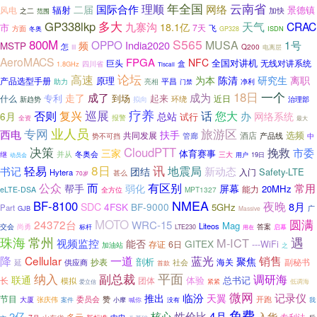
理顺
年全国
云南省
二届
国际合作
网络
辐射
景德镇
风电
之二
加快
范围
GP338lkp
多大
九寨沟
天气
CRAC
18.1亿
市
7天
飞
方面
ISDN
冬奥
GP328
800M
S565
OPPO
MUSA
1号
India2020
频
MSTP
怎
Q200
III
电离层
AeroMACS
FPGA
NFC
全国对讲机
无线对讲系统
巨头
盒
四川省
1.8GHz
Tiscali
论坛
高速
为本
陈清
研究生
离职
原理
产品选型手册
平昌
助力
亮相
净利
门禁
18日
一个
成了
成为
走了
专利
到场
起来
什么
近日
环绕
拟向
新趋势
治理部
疗养
复兴
巡展
否则
话
您大
办
6月
总站
网络系统
试行
全资
报警
最大
业人员
专网
旅游区
西电
扶手
选频
酒店
共同发展
管廊
产品线
势不可挡
中
决策
CloudPTT
挽救
市委
三家
体育赛事
并从
冬奥会
三大
继
19日
动员会
用户
8日
讯
轻易
地震局
书记
团结
新动态
Safety-LTE
Hytera
入门
甚么
70岁
公众
而
有区别
常用
帮手
弱化
屏幕
20MHz
能力
eLTE-DSA
MPT1327
全方位
NMEA
BF-8100
夜晚
8月
SDC
4FSK
BF-9000
5GHz
Part
广
GJB
Massive
MOTO
圆满
24372台
WRC-15
Mag
Liteos
交会
尚勇
答案
标杆
LTE230
启幕
用在
珠海
遇
常州
M-ICT
视频监控
能否
GITEX
存证
6日
---WiFi
加油站
之
一道
蓝光
降
Cellular
销售
聚焦
剖析
副秘书
供应商
抄表
社会
海关
延
首款
纳入
副总裁
平面
调研海
联通
体验
总书记
长
团体
模拟
紧紧
低调海
爱立信
微网
记录仪
临汾
推出
天翼
节目
赞
开跑
委员会
大厦
张庆伟
喊你
我
案件
小摩
没有
免费
性价比
4月
2亿
核心
入华
多元
专利法