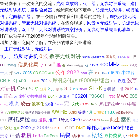
经销商有了一次深入的交流，
光纤直放站
，
双工器
，
无线对讲系统
，
建伍
无线对讲系统
，
发射合路器
，经销商纷纷下定单，
防爆无线对讲
，
畅博通
信
，
定向耦合器
， 在一条航行在维多利亚港湾的游轮上，
摩托罗拉无线
对讲系统
，
管廊无线对讲系统
，在酒会现场，
风景区无线对讲
，
防爆无线
对讲系统
，
双工器
，
无线对讲系统方案报价
，
无线对讲系统量化清单
，
HYT成功举办了2005年全球经销商酒会。
增加了相互之间的了解，在美丽的维多利亚港湾。
，
工厂无线对讲
，
无线对讲
防爆对讲机
0
数字无线对讲
没
致力于
1日
国务院
低成本
室内全向吸顶天线
同
”
信息化局
400MHz
推
了
D50
LTE
会
“
PoC
5580元
slr8000中继台
499元
3月
Norsat
公布
2022
在
rd620s中继台
2025
十大
海
CB-SGQ-400
N50
PDT
599元
Plus
摩托罗拉slr8000中继台
数字
CB-FDQ-400
汉胜
702
一
体
LKP
P3688
对讲机
C2620
SL2K
3.0
2月
桥
特警
2019
江苏
一带
等
GP700
泛
25
以
2013
P6620i
P8668i
正在
2017
MWC
338
摩托罗拉中继台
派出所
HP780
日
就
攻击
模块
完
取代
数字化
沙漠
摩托罗拉slr5300中继
CCW
MCS
4.77亿
C2660
max
AWIRE
台
提供
1月
EP682
rd980中继台
DDR3
畅博通信设备手册
rd980s中继台
摩托罗拉
案例
CE0
此生
搜救
推广
1号文
G882
iPTT
Nokia
控股
治理
01L09
2009
说明
2900
CTO
摩托罗拉slr1000中继台
DMR
2018
系
---
厅
派单
民警
概述
正品
救援
6499
政协委员
小
责令
LoRa
楼梯
EarPods
双工器