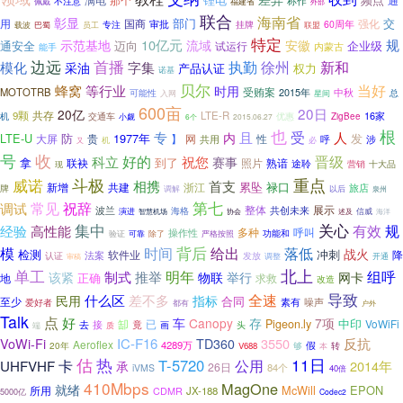
锂电
那个
称作
通
不注意
佩戴
福建省
外部
联合
海南省
彰显
交
部门
强化
用
国商
审批
挂牌
60周年
载波
专注
巴蜀
员工
联盟
特定
10亿元
安徽
规
示范基地
流域
通安全
企业级
迈向
试运行
内蒙古
能手
首播
边远
徐州
执勤
新和
模化
采油
字集
产品认证
权力
诺基
贝尔
蜂窝
当好
等行业
时用
受贿案
MOTOTRB
中秋
2015年
总
可能性
入网
星间
600亩
20日
20亿
共存
9颗
LTE-R
16家
机
交通车
优惠
ZigBee
小觑
6个
2015.06.27
也
根
受
专
且
人
内
LTE-U
防
1977年
发
大屏
】
网
性
贵
涉
共用
呼
机
必
又
收
号
好的
晋级
科立
祝您
赛事
到了
拿
联袂
照片
熟谙
途聆
营销
十大品
现
斗极
重点
威诺
相携
首支
累坠
禄口
新增
共建
浙江
旅店
牌
调解
以后
泉州
第七
调试
常见
祝辞
整体
展示
波兰
共创未来
演进
海格
协会
信威
海洋
智慧机场
述及
关心
集中
有效
规
经验
高性能
呼叫
操作性
多种
功能和
验证
除了
可靠
严格按照
背后
落低
模
时间
给出
战火
检测
冲刺
降
法案
软件业
认证
发放
审稿
调整
开通
北上
单工
明年
组呼
制式
推举
该紧
物联
举行
网卡
正确
地
求救
改造
导致
全速
差不多
什么区
民用
指标
合同
至少
素有
噪声
爱好者
都有
户外
Talk
点
好
存
车
Canopy
7项
中印
缷
Pigeon.ly
VoWiFi
接
已
去
竟
画
头
端
质
IC-F16
3550
反抗
VoWi-Fi
TD360
Aeroflex
4289万
20年
假
V688
够
本
转
估
热
11日
T-5720
卡
公用
UHFVHF
2014年
承
26日
84个
iVMS
40倍
410Mbps
MagOne
就绪
McWill
EPON
所用
CDMR
JX-188
5000亿
Codec2