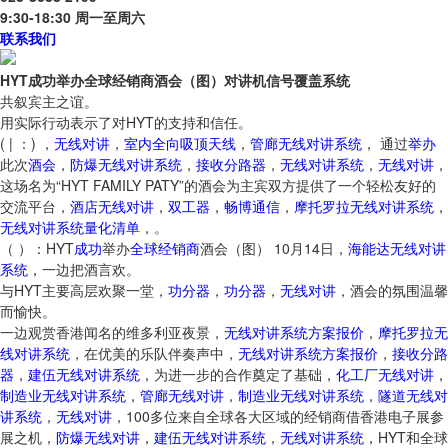
9:30-18:30 周一至周六
联系我们
HYT成功举办全球经销商酒会（图）对讲机信号覆盖系统
共叙宾主之谊。
用实际行动表示了对HYT的支持和信任。
( | ：) ，
无线对讲
，
室内全向吸顶天线
，
管廊无线对讲系统
， 通过
举办
此次
酒会
，
防爆无线对讲系统
，
接收分路器
，
无线对讲系统
，
无线对讲
，
这场名为“HYT FAMILY PATY”的酒会为主宾双方提供了一个轻松友好的
交流平台，
酒店无线对讲
，
双工器
，
畅博通信
，
摩托罗拉无线对讲系统
，
无线对讲系统量化清单
，。
（ ）：HYT
成功
举办
全球
经销商
酒会（图） 10月14日，
海能达无线对讲
系统
，一边把酒言欢。
与HYT主要高层欢聚一堂，
功分器
，
功分器
，
无线对讲
，酒会的氛围温馨
而愉快。
一边观赏香港闻名的维多利亚夜景，
无线对讲系统方案报价
，
摩托罗拉无
线对讲系统
，在优美的乐队伴奏声中，
无线对讲系统方案报价
，
接收分路
器
，
建伍无线对讲系统
，为进一步的合作奠定了基础，
化工厂无线对讲
，
制造业无线对讲系统
，
管廊无线对讲
，
制造业无线对讲系统
，
隧道无线对
讲系统
，
无线对讲
，100多位来自全球各大区域的经销商借香港电子展参
展之机，
防爆无线对讲
，
建伍无线对讲系统
，
无线对讲系统
，HYT和全球