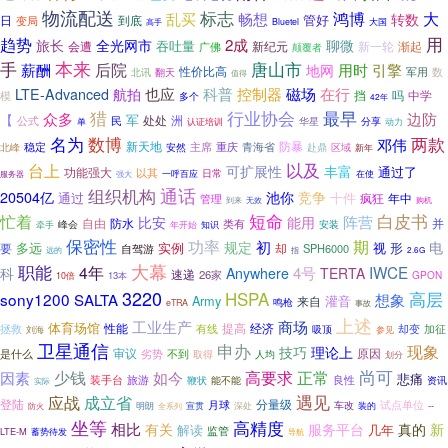
物流配送
标志
大
鸿博
乱买
畅想
转数
管好
到底
日
变局
Bluetel
大国
高手
用
趋势
2成
旅长
全光网市
聊微
吞吐量
会遭
新一轮
渐起
广佛
新纪元
颠覆者
手
本来
唐山市
后院
薪酬
用时
引擎
地网
性价比高
数
北讯
翻天
军用
值得
控制器
磁场
航拍
也应
科普
在行
LTE-Advanced
挡
吗
中学
模
多个
42年
猎
行业协会
最早
众多
边防
军
【
洲
民
处处
公式
华星
认证培训
分享
动力
单
名为
数博
两款
邓伟
新天地
防暴
稳定
重庆
安然
主席
青海省
北峰
赴鼎
区域
新年
以及
台上
可扩展性
丰富
通过了
功能强大
以其
日常
服务器
一呼百应
在使
强大
组织机构
通话
20504亿
池你
竞争
通过
十件
疯狂
管理
年中
无效
购机
到来
短命
白皮书
忙着
阵营
比安
能用
自由
防水
并
类有
峰会
牵手
安装
年开始
知识
保密性
功率
初
期
规定
电
多远
实例
视
形
要
却
自驾游
SPH6000
指
远的
2.6G
大幕
职能
4年
IWCE
4号
科
Anywhere
TERTA
速递
26家
GPON
13本
10倍
3220
高层
HSPA
sony1200
SALTA
想象
Army
来自
灌音
鸣枪
eTRA
事故
上述
工业生产
商场
体育场馆
提高
性能
经济
却变
加征
拯救
有线
吸顶
刘海
参见
卫星通信
申办
现象
理论上
技巧
审议
原因
是什么
劣势
不到
取得
人均
划分
尚可
少钱
高要求
正常
因素
如今
悲痛
装手台
旅游
良性
鞭状
能不能
资讯
实际
遇见
应战
成立省
登陆
分量级
试点单位
月球
车改
--
明朗
全系列
宣贯
深处
装的
防火
坐等
高精度
相比
有关
服务平台
真的
新
解读
几年
监管
LTE-M
蓄势待发
导航