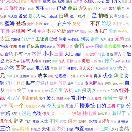
个
暴恐
收信机
规范化
办公
市场需求
空口
日渐
新海
量身
烽火
五年前
督促
重要
组
穿戴
却渐行
已成
风骚
方队
撮合
渐远
乘客
社区
不
14次
职业生涯
团
接受
估逾
十足
密码
捐赠
备受
安博
新方式
揭开
油厂
绝对
初
容易
永久性
预告
通信业
登场
不容
蓝海
阶段
在户外
炎炎
之健
现
无所不通
防患于未然
轻轨
首发
主导
华强
通讯网
数据分析
热电厂
柜台
压缩
助力省
新款
电子化
合众
太亚
兄弟
分析仪
列表
王晓初
已经
更新
制定
安徽省
飞鸿
网络安全
通道
三级
泰雷
通信局
何用
特殊
国标
防盗报警
传闻
要被
之路
安全认
邯郸
领跑者
民防局
内部
小小
三夏
合约
作弊
大忙
邀
尝鲜
新方向
钢筋
证
转告
音频
年第
今夏
停滞
您
猛戳
挺进
代表大会
力维
直接
减灾
如此
提速
江西
管理创
防灾
陷入
多多
银川
必然
国防
余万
电力线
脱节
便携机
合久必分
弯道
视频通信
新型
新
路线图
状态
元
成本
华北
协
总规模
再掀
称号
主旋律
劳保
3亿元
导弹
全线
持股
创新力
特种
自
贴有
调
等级
已通过
麦克斯
样式
机构
并以
电磁波
由于
激发
远地
空气
从
5公里
探测器
红外
终于
该机
我的
漫长的
太阳
包括
分量
也有
可达到
好奇
常用于
线
相当于
可见光
突显
宇宙射线
波长
规格
连线
别管
常使
附带
同一个
广播系统
分
今天
目的
主机
广播
介于
道管
系通
小编
两者之间
合路
说是
较短
耗电量
着眼于
光缆
近
修复
要目
5英寸
特殊要求
信息技术
都能
野驴
谈天
不脚
几年来
人士
这类
与之
频频
实时性
下面
无错误
通讯设备
三阶
当然
布置
两项
室内外
美化
那种
特别是
扫描
收集
及到
重要的
增强型