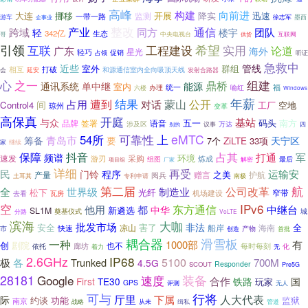
高峰
构建
向前进
大连
挪移
开展
降实
迅速
一带一路
监测
游车
徐志军
企事业
墨西
整改
通信
产业
同方
跨域
团队
轻
楼宇
342亿
生态
哥
中央电视台
互联网
供货
引领
希望
互联
工程建设
实用
论道
广东
海外
星光
轻巧
占领
促销
听证
急救中
近些
管线
室外
群组
相互
打破
和源通信室内全向吸顶天线
发射合路器
会
延安
之一
组建
心
鼎桥
通讯系统
单中继
能源
室内
统一
福
办理
喻红
六楼
Windows
年薪
结果
公开
遭到
对话
蒙山
占用
间
Control4
工厂
空地
琼州
变革
高保真
开庭
基站
与众
五一
码头
品牌
签署
语音
南方
涉及区
万达
议事
四
别的
eMTC
54所
可靠性
上
青岛市
筹备
要
天宁区
ZiLTE
33项
7个
继续
家
保障
抖音
占其
打通
军
频谱
环境
速发
游刃
采购
炼成
最后
组图
厂家
解密
项目组
详细
再受
民
运输安
门铃
程序
产量
之美
赠言
护航
阅兵
土耳其
专利申请
南极
航
第二届
公司改革
世界级
制造业
全
松下
光纤
窄带
瓦房
机场建设
去看
空
IPv6
东方通信
都
中继台
他用
中华
新遴选
SL1M
城
奠基仪式
分路
VoLTE
滨海
大咖
批发市场
非法
安全
害了
全
凉山
船岸
快速
海南
市
产物
首批
创造
耦合器
滑雪板
一种
1000部
有
创
剧院
也不
廊坊
每时每刻
依托
化
着力
无
2.6GHz
IP68
各
5100
700M
极
Trunked
4.5G
Responder
SCOUT
Pre5G
28181
Google
速度
装备
合作
First
TE30
铁路
国
玩家
GPS
评测
无人
行将
可与
厅里
人大代表
下属
际
约谈
功能
监狱
南京
管道
战略
从未
缉私