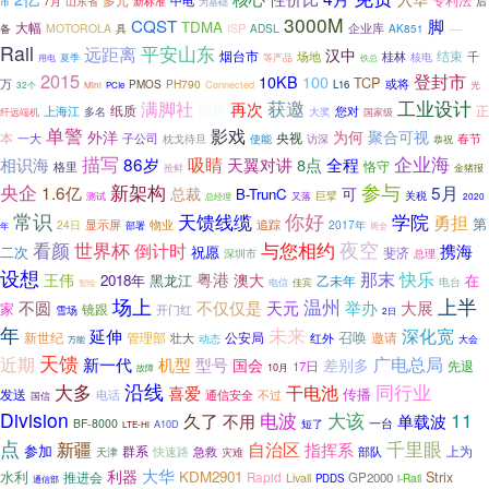
7月
山东省
中电
后
市
新标准
为基础
3000M
CQST
脚
TDMA
大幅
ISP
企业库
备
MOTOROLA
具
ADSL
----
AK851
Rail
平安山东
远距离
汉中
烟台市
桂林
结束
千
场地
核电
夏季
等产品
铁总
用电
2015
登封市
10KB
100
TCP
万
PH790
或将
PMOS
Connected
L16
光
32个
Mini
PCIe
工业设计
获邀
满脚社
再次
拟将
正
上海江
纸质
多名
您对
大奖
国家级
纤远端机
单警
影戏
外洋
为何
聚合可视
本
央视
一大
子公司
访深
春节
枕戈待旦
使能
恭祝
企业海
描写
相识海
86岁
吸睛
全程
天翼对讲
8点
恪守
格里
抢鲜
金猪报
参与
央企
新架构
1.6亿
5月
总裁
可
B-TrunC
巨擘
又落
关税
测试
总经理
2020
你好
常识
天馈线缆
学院
勇担
第
显示屏
物业
追踪
24日
2017年
部署
年
周全
世界杯
夜空
看颜
与您相约
倒计时
携海
二次
祝愿
斐济
总理
深圳市
设想
粤港
那末
快乐
王伟
澳大
2018年
黑龙江
在
乙未年
电台
佳宾
智绘
电信
场上
上半
温州
不圆
不仅仅是
天元
举办
大展
家
镜跟
雪场
开门红
2日
年
未来
深化宽
延伸
新世纪
公安局
召唤
邀请
管理部
壮大
红外
动态
大会
万能
天馈
近期
广电总局
新一代
机型
型号
国会
差别多
先退
17日
10月
故障
沿线
大多
同行业
干电池
喜爱
传播
发送
电话
不过
通信安全
国信
Division
电波
11
久了
大该
不用
单载波
BF-8000
一台
A10D
短了
LTE-Hi
点
新疆
千里眼
自治区
指挥系
参加
群系
上为
部队
快速路
急救
天津
灾难
大华
利器
水利
KDM2901
Strix
推进会
Rapid
GP2000
Livall
i-Rail
PDDS
通信部