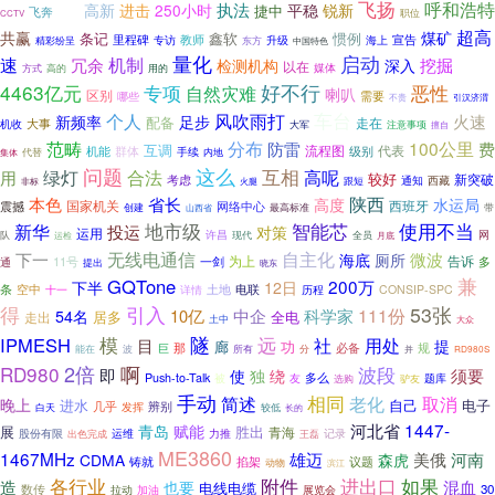
飞扬
执法
呼和浩特
高新
进击
250小时
平稳
锐新
捷中
飞奔
之下
职位
CCTV
超高
共赢
煤矿
条记
鑫软
惯例
里程碑
教师
宣告
专访
升级
海上
精彩纷呈
东方
中国特色
量化
启动
速
机制
挖掘
冗余
检测机构
深入
以在
媒体
方式
用的
高的
4463亿元
专项
好不行
恶性
自然灾难
喇叭
区别
需要
哪些
引汉济渭
不贵
车台
个人
风吹雨打
火速
新频率
足步
配备
走在
大事
机收
大军
注意事项
擅自
范畴
分布
100公里
防雷
费
互调
群体
流程图
级别
代表
机能
手续
代替
集体
内地
问题
这么
互相
绿灯
合法
高呢
用
较好
新突破
考虑
西藏
通知
非标
火腿
跟短
陕西
本色
省长
高度
水运局
西班牙
震撼
国家机关
网络中心
创建
最高标准
带
山西省
地市级
智能芯
新华
使用不当
投运
对策
运用
许昌
网
现代
队
运检
全员
月底
自主化
无线电通信
下一
微波
海底
厕所
为上
告诉
11号
一剑
通
多
提出
晓东
兼
GQTone
200万
下半
12日
土地
电联
条
空中
CONSIP-SPC
十一
详情
历程
得
引入
53张
科学家
111份
10亿
中企
54名
居多
全电
走出
土中
大众
隧
模
IPMESH
远
社
用处
目
提
廊
功
那
必备
规
巨
分
能在
波
所有
并
RD980S
2倍
RD980
啊
波段
即
须要
使
独
绕
多么
Push-to-Talk
被
友
题库
选购
驴友
手动
相同
老化
简述
取消
晚上
进水
自己
电子
几乎
辨别
发挥
较低
白天
长的
1447-
河北省
青岛
赋能
胜出
展
青海
记录
股份有限
运维
力推
出色完成
王磊
ME3860
1467MHz
雄迈
美俄
河南
CDMA
森虎
议题
铸就
掐架
动物
滨江
各行业
附件
进出口
如果
造
混血
也要
电线电缆
数传
30
拉动
加油
展览会