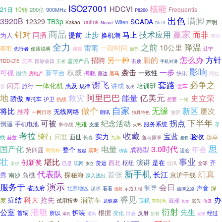
ISO27001
核能
HDCVI
21日
10转
Frequentis
200亿
900MHz
P8260
出色
满脚
3920B
12329
TB3p
SCADA
funlink
Witen
声明
Kakao
Ncast
Dh16
赢家
商品
针对
止步
技术应用
而非
同播
马上
提前
为人
换机潮
英国
全力
之前
降温
10公里
雷雨
一段时间
基带
先行者
迎接
辽宁
使用说明
操作
怎么办
另一种
方针
新的
招聘
三本
监控产品
TDD-LTE
国际会议
王者
击败
手机对讲
影响
权威
袭击
一步
可视
新平台
一致性
揭晓
快讯
围绕
房地产
额达
黑马
阿拉
套路
谢飞
必争之
一体化机
讲成
培训班
闪亮
旅行
惠及
规律
促车
善
发出
阿里巴巴
亿美元
地
救灾
能量
史立荣
骄傲
摩托车
护卫
抗战
想要
一轮
做个
自家
无缘
新区
将比
屡次
推荐
无线网络
一网打尽
油管
朗讯
独具特色
下半年
可被
拐点
纪念活动
倒逼
手机电池
患难
服务系统
支援
寻
争夺战
火热
考拉
收藏
宝蓝
骑行
实力
验收
问世
面世
起草
找
赫兹
九条
长春
鱼与熊掌
船载
思
国产化
电量
3.0时代
年会
第四届
整个
成熟型
震时
民防杯
运会
拉起
访客
壮
事业
堪比
创新奖
演讲
是在
齐
西北
枢纽
现网
货运
全等
吴忠
已是
佳讯
安立
代表队
新手机
幻真
首张
长江
秀
岛礁
探秘海
京沪干线
南沙
深入浅出
演示
服务于
会日
制导
省政府
深
声音
北京地区
看看
谋求
示范工程
丝绸之路
围观
睿见
科大
办
症结
抢先
消防车
度
卫视
浪潮
试用报告
龙铁路
空对地
需先
位及
长文
潜艇
衍射
公室
先生
拆装
根据
首辆
变化
经过
所以
出去
反射
退出
折射
爆机
发现