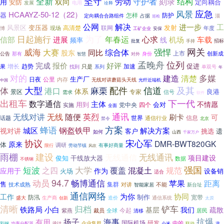
坚守
全新
劳动
守护者
刻录
结构
双向
用
定向耦合
安防
发展
电用
诠释
风景
应急
HCAAYZ-50-12（22）
器
怎样
防护
占据
定向耦合合路组件
淄
巡检
公网
解决
进一步
工
风景区
变压器
发射
高清楚
联网
现场
年度
博
工矿企业
安保
为了
日起施行
年春运
心求
信部
进展
机场
车载
线
频率
招标
手持
批复
网关
威海
强悍
大赛
综合体
同比
股东
上市
创新成
公告
那有
对外
身份
智慧
孟晚舟
位列
完成
报价
好评
促进
增长
趋势
果
只是
加速
系列
找到
单双号
年
对的
多媒
清楚
建造
生产厂
日夜
公里
内存
无线对讲蘑菇头天线
光纤近端机
中国
体
大型
配件
信道
及其
麻栗
港口
体系
良港
景区
专家
信号
需求
软件
出租车
下一代
数字通信
主体
不情愿
用到
会对
党中央
四个
实施
全面
通讯
无线对讲
无线
英烈
随便
刷卡
可
世界
信息
话题
通信行业
禁令
北京
方案
蜂语
城区
钢盔铁甲
解决方案
视对讲
客户
挑选
遗
如何
山西
千家万户
协议
宋心军
DMR-BWT820GK
原来
体
调研
有事好商量
限行
劳动节镇
风吹
雨棚
建设
无线通讯
无线通信
项目建设
俊知
干线放大器
数据
不锈钢
短波
大学
强国
之四
覆盖
混凝土
规范
应用于
作为
火场
设备销
适合
动员
94.7
畅博通信
距离
苹果
售
集群
技术成熟
不能
对讲
智能家居
新台址
通信网络
为你
协同
工作
防汛
制作
宽带
生产商
盛大
造价
通信系统
创新
太原
清晰
铲车
归档
小白
铁路局
基层
我们
疏散
今起
居民
紫燕
裁员
全球
清移
抗爆
有用
扬子
海事
国际机场
研发
中的
设计
企业集群
遨
彩钢
功率分配器
小米
联动