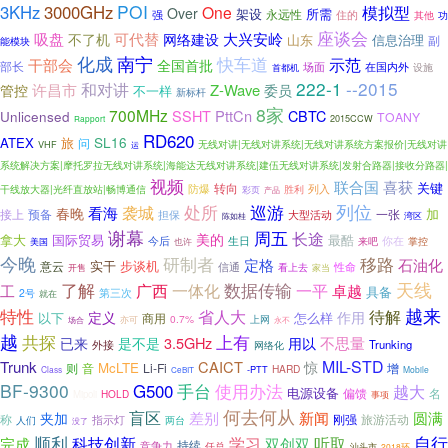
POI
3KHz
3000GHz
模拟型
One
Over
架设
所需
强
永远性
住的
其他
功
座谈会
吸盘
可代替
大兴安岭
不了机
网络建设
山东
信息治理
副
能模块
化成
南宁
快车道
示范
干部会
全国首批
部长
场面
在国内外
设施
首都机
222-1
--2015
和对讲
许昌市
Z-Wave
管控
委员
不一样
新标杆
8家
700MHz
SSHT
PttCn
CBTC
Unlicensed
TOANY
2015CCW
Rapport
RD620
SL16
ATEX
旅
问
VHF
无线对讲|无线对讲系统|无线对讲系统方案报价|无线对讲
运
系统解决方案|摩托罗拉无线对讲系统|海能达无线对讲系统|建伍无线对讲系统|发射合路器|接收分路器|
视频
联合国
喜获
关键
防爆
转向
列入
干线放大器|光纤直放站|畅博通信
彩页
胜利
产品
处所
列位
袭城
巡游
看海
春晚
加
接上
预备
一张
担保
大型活动
陈如桂
湾区
谢幕
周五
长途
美的
拿大
国际贸易
最酷
你在
今后
生日
来吧
掌控
也许
美国
今晚
研制者
移路
石油化
定格
实干
步谈机
意云
信通
性命
开售
看上去
家当
了解
天线
数据传输
一平
工
广西
一体化
卓越
具备
2号
第三次
就在
越来
特性
省人大
待解
定义
作用
以下
怎么样
商用
0.7%
上网
亦可
场合
永不
越
共探
上有
3.5GHz
不思量
已来
是不是
用以
Trunking
外接
网络化
MIL-STD
Trunk
CAICT
惊
McLTE
则
Li-Fi
增
音
HARD
-PTT
Class
Mobile
CeBIT
BF-9300
手台
G500
使用办法
越大
电源设备
名
偏馈
HOLD
Mipoli
事项
何去何从
盲区
差别
新闻
圆满
夹加
称
刚强
旅游活动
指示灯
人们
两台
没了
自行
顺利
科技创新
学习
听取
完成
双创双
持续
竞争力
任总
汕头市
2018环