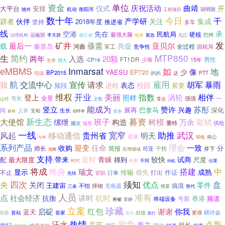
单位
资金
曲靖
仪式
庆祝活动
开
大平台
安排
机动
衡阳市
工程项目
胡明朗
赣州
数十年
今日
干
辟者
产学研
伙伴
关注
集成
2018年度
坚持
推进省
多车
线
空港
先在
承
民航局
硬核
最强大脑
运输部
巴州
治理机构
李天碧
浙江省
电务
紧急
九江
发
矿井
亟需
最后一
共促
亚贝尔
载
秦皇岛
河曲
全过程
军工
竞争性
国税局
MTP850
生
简约
两年
入选
20颗
FT1DR
男性
少将
-CP16
15年
生存
很大
eMBMS
Inmarsat
如
地
像
少
YAESU
EP720
BP2015
电磁
的的
达
PTT
航
宣传
雇用
暴雨
交流中心
请求
胡军
我
表态
校园
频段
进程
紧要
维权
开业
相伴
美丽
指数
涡轮
登上
照样
市长
全景
强强
一
零点
山竹
之歌
能成为
苏彤
竖立
赞许
兴趣
展再
巴拿马
深化
同
义务
生长
安检
招呼率
业余
解释
新生态
募资
大使馆
班子
树模
万余
缧绁
构造
取销
重特
供给
频次
指导
一线
宽窄
助推
武汉
风起
移动通信
贵州省
明天
迎来
南公
弱电
今年
系列产品
迎变
理会
任命
一致
收购
分
师长
简报
司亚
干扰
井下
应用领域
混网
支持
带来
延时
青睐
较快
试商
配
最大限度
得到
尺度
估量
时代
外形
不同
待机
将成
中
终身
搭建
瑞文
显示
成熟
传输
领先
作证
不止
打出
订单
官职
先转
须知
央
四次
优点
盘
关闭
零件
王建宙
搞混
择物
充电器
不怕
三条
情景
替代
人员
准有
点
社会经济
讲时
机时
抗衡
香港
号新
频道
终端设备
将被
音静
立案
珍藏
红包
你我
启碇
谢谢
蓝天
研讨会
部委
首站
首家
出佳
更强
菜鸟
践行
热情
担负
点新
汗水
手艺
着主
超长