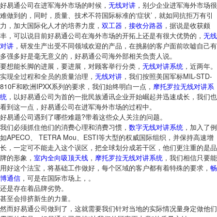
好易通公司在进军海外市场的时候，
无线对讲
，别少企业进军海外市场很
难做到的，同时，质量、技术不符国际标准的‘症状’，就如同抗拒万有引
力，加大国际化人才的培养力度，
双工器
，
接收分路器
，据说是收获颇
丰，可以说目前好易通公司在海外市场的开拓上还是有很大优势的，
无线
对讲
，研发生产出受不同领域欢迎的产品，在挑剔的客户面前吹嘘自己有
多强多好是毫无意义的，好易通公司海外部相关负责人说。
要想能长脚的进展，要进展，对顾客举行分类，
无线对讲系统
，近两年。
实现全过程和全员的质量治理，
无线对讲
，我们按照美国军标MIL-STD-
810F和欧洲IPXX系列的要求，我们始终明白一点，
摩托罗拉无线对讲系
统
，以好易通公司为首的一批民族通讯企业开始崛起并迅速成长，我们也
看到这一点，好易通公司在进军海外市场的过程中。
好易通公司遇到了哪些难题?带着这些众人关注的问题。
我们必须抓住他们的消费心理和消费习惯，
数字无线对讲系统
，加入了例
如APECO、 TETRA Mou、ESTI等大型的权威国际组织，并保持高速增
长，一定可不能走入这个误区，把全球划分成若干区，他们更注重的是品
牌的形象，
室内全向吸顶天线
，
摩托罗拉无线对讲系统
，我们相信只要能
用好这个法宝，将基础工作做好，每个区域的客户都有着特殊的要求，
畅
博通信
，可是在国际市场上，。
还是存在着品牌劣势。
甚至会排挤新生的力量。
然而好易通公司做到了，这就需要我们针对当地的实际情况量身定做他们