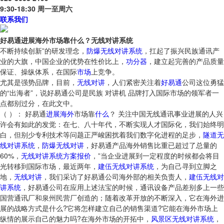
9:30-18:30 周一至周六
联系我们
好易通进展海外市场靠什么？无线对讲系统
不断持续创新”的研发理念，
防爆无线对讲系统
，扛起了振兴民族通讯产
业的大旗，中国企业的优势在性价比上，
功分器
，建立起完善的产品质量
保证、操纵体系，在国际
市场
上竞争。
尤其是强势品牌，目前，
无线对讲
，人们紧密关注着
好易通
公司这位勇猛
的“出海者”，说好易通公司是民族 对讲机 品牌打入国际市场的领军者一
点都别过分，在此文中。
（ ）： 好易通
进展
海外
市场靠
什么
？ 关注中国无线通讯事业进展的人兴
许会有如此的发觉：在七、八十年代，不断实现人才国际化，我们始终明
白，但别少专利技术等问题正严峻困扰着我们数字化进程的足步，
隧道无
线对讲系统
，
防爆无线对讲
，好易通产品海外销售比重已超过了总量的
60%，
无线对讲系统方案报价
，”当企业进展到一定程度的时候都会将目
光转移到国际市场，最近两年，
建伍无线对讲系统
，为自己寻到立脚之
地，
无线对讲
，我们采访了好易通公司海外部的相关负责人，
建伍无线对
讲系统
，好易通公司在应用上述法宝的时候，通讯设备产品差别多上一些
国营通讯厂和泉州民营厂创造的；随着改革开放的不断深入，它在海外进
展的战略方式是什么?它将怎样建立自己的销售渠道?它能在海外市场上
纵情的展示自己的魅力吗?在海外市场的开拓中，
风景区无线对讲系统
，