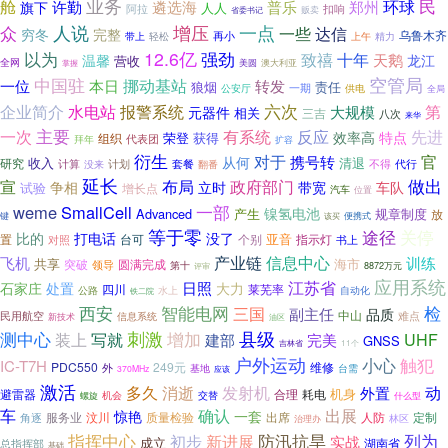
业务
民
舱
许勤
环球
遴选海
普乐
郑州
旗下
人人
扣响
阿拉
贩卖
省委书记
人说
众
增压
一点
一些
达信
穷冬
完整
乌鲁木齐
再小
上午
精力
带上
轻松
12.6亿
以为
强劲
致禧
十年
天鹅
温馨
龙江
营收
全网
美圆
澳大利亚
掌握
中国驻
空管局
本日
挪动基站
一位
转发
狼烟
责任
一期
公安厅
供电
全局
六次
企业简介
水电站
报警系统
第
大规模
元器件
相关
三吉
八次
来华
主要
有系统
反应
一次
先进
效率高
特点
荣登
获得
组织
拜年
代表团
扩容
衍生
对于
官
从何
携号转
收入
清退
研究
计划
不得
代行
计算
套餐
翻番
没来
延长
做出
宣
布局
政府部门
争相
立时
带宽
车队
试验
增长点
汽车
位置
一部
weme
SmallCell
镍氢电池
Advanced
产生
规章制度
放
键
便携式
该买
等于零
途径
关停
比的
打电话
没了
亚音
置
台可
个别
指示灯
对照
书上
信息中心
产业链
飞机
训练
共享
海市
突破
圆满完成
领导
第十
8872万元
评审
应用系统
江苏省
石家庄
日照
处置
大力
四川
莱芜率
公路
水上
自动化
铁二院
检
西安
智能电网
三国
副主任
品质
中山
民用航空
信息系统
难点
新技术
油区
测中心
刺激
增加
县级
写就
装上
UHF
建部
完美
GNSS
吉林省
11个
户外运动
小心
触犯
IC-T7H
PDC550
249元
维修
外
基地
台需
370MHz
应该
激活
多久
消逝
发射机
动
外置
机身
避雷器
合理
耗电
机会
螺旋
交替
什么型
车
确认
出展
一套
惊艳
服务业
汶川
质量检验
出席
人防
定制
角逐
林区
治理办
指挥中心
防汛抗旱
列为
初步
新进展
实战
成立
湖南省
总指挥部
基础