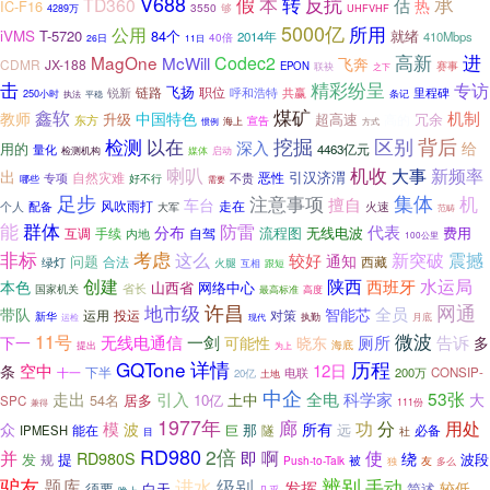
承
V688
假
转
反抗
本
TD360
估
热
IC-F16
3550
够
UHFVHF
4289万
5000亿
所用
公用
iVMS
T-5720
84个
就绪
2014年
410Mbps
40倍
26日
11日
高新
进
MagOne
McWill
Codec2
飞奔
CDMR
JX-188
EPON
赛事
联袂
之下
击
精彩纷呈
专访
飞扬
链路
职位
呼和浩特
共赢
里程碑
锐新
250小时
条记
执法
平稳
鑫软
煤矿
教师
机制
中国特色
升级
超高速
冗余
高的
东方
宣告
海上
方式
惯例
挖掘
区别
背后
检测
以在
深入
给
用的
4463亿元
量化
检测机构
媒体
启动
机收
喇叭
大事
新频率
出
自然灾难
恶性
引汉济渭
专项
好不行
不贵
哪些
需要
足步
注意事项
集体
机
擅自
车台
走在
风吹雨打
火速
个人
配备
大军
范畴
能
群体
防雷
代表
分布
流程图
无线电波
费用
互调
手续
自驾
内地
100公里
考虑
非标
这么
新突破
较好
震撼
通知
问题
西藏
绿灯
合法
火腿
互相
跟短
创建
陕西
水运局
西班牙
本色
山西省
网络中心
省长
国家机关
最高标准
高度
许昌
网通
地市级
全员
带队
智能芯
投运
对策
运用
新华
执勤
运检
月底
现代
微波
11号
告诉
下一
无线电通信
一剑
厕所
可能性
晓东
多
海底
提出
为上
历程
GQTone
详情
空中
12日
条
下半
十一
电联
200万
CONSIP-
20亿
土地
中企
53张
走出
引入
全电
科学家
土中
大
54名
居多
10亿
SPC
兼得
111份
1977年
廊
功
分
用处
模
众
波
所有
那
远
能在
隧
必备
IPMESH
巨
社
目
RD980
2倍
使
并
啊
即
RD980S
绕
发
提
规
波段
被
Push-to-Talk
友
独
多么
辨别
驴友
级别
题库
进水
手动
发挥
较低
白天
简述
须要
几乎