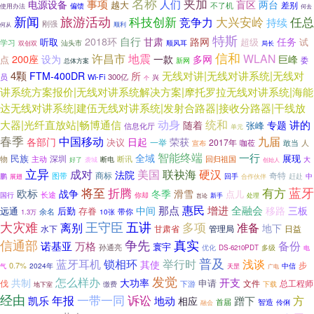
名称
夹加
事项
人们
电源设备
盲区
两台
越大
差别
不了机
偏馈
使用办法
何去
新闻
旅游活动
大兴安岭
科技创新
任总
竞争力
持续
刚强
何从
顺利
特斯
自行
任务
2018环
甘肃
路网
听取
超级
试
学习
顺风耳
汕头市
局长
双创双
信和
许昌市
地震
WLAN
200座
设为
一款
多网
巨峰
点
委
总体方案
新网
无线对讲|无线对讲系统|无线对
4颗
FTM-400DR
所
Wi-Fi
300亿
员
兴
个
讲系统方案报价|无线对讲系统解决方案|摩托罗拉无线对讲系统|海能
达无线对讲系统|建伍无线对讲系统|发射合路器|接收分路器|干线放
统和
大器|光纤直放站|畅博通信
动身
讲的
随着
专题
张峰
信息化厅
单元
春季
中国移动
九届
各部门
日起
荣获
决议
一举
2017年
咖莅
人
敢当
宣布
智能终端
一行
全域
民族
展现
深圳
物
断讯
主动
回归祖国
袭城
断电
大
好了
创始人
立异
成对
美国
联袂海
硬汉
法院
商标
奇特
图带
回手
赶赴
中
鹏
展翅
合作伙伴
蓝牙
将至
折腾
有方
欧标
战争
冬季
滑雪
点儿
长途
国行
你却
新手
处理
岂论
那点
惠民
增进
全融会
中间
移路
三板
远通
后勤
存眷
余名
带你
1.3万
10张
大灾难
王守臣
五讲
多项
离别
准备
地下
水下
日益
甘肃省
管理局
信通部
争先
真实
万格
备份
诺基亚
寰宇
孙通亮
优化
DS-6210PDT
多级
电
普及
蓝牙耳机
锁相环
举行时
浅谈
其使
步
0.7%
2024年
中信
气
天罡
广电
发觉
怎么样办
开支
共制
大功率
申请
伐
文件
下游
总工程师
缴费
下载
地下室
经由
一带一同
诉讼
年报
凯乐
方
地动
蹭下
相应
智造
首届
融会
伶俐