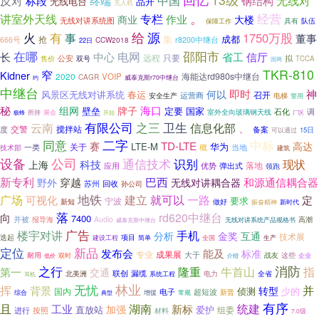
反对
无线对
中国
钢结构
标段
终端
无线电台
品开
无人机
。
讲室外天线
经营
专栏
作业
商业
大楼
无线对讲系统图
具有
队伍
保障工作
给
有
源
火
1750万股
事
董事
集
成都
抢
666号
r8200中继台
CCW2018
22日
邵阳市
在哪
电网
长
中心
省工
信厅
远程
公安
只要
拟
售价
双号
TCCA
国网
TKR-810
窄
Kidner
2020
海能达rd980s中继台
VOIP
CAGR
威泰克斯r70中继台
约
中继台
即时
神
何以
春运
风景区无线对讲系统
召开
运营商
安全生产
电梯
警用
秘
海口
组网
牌子
壁垒
定要
国家
石化
调
室外全向玻璃钢天线
所持
展会
开始
厂区
极蜂
有限公司
卫生
之三
信息化部
、
云南
交警
搅拌站
备案
度
可以通过
15日
二字
中标
同意
TD-LTE
赛
高达
LTE-M
华为
关于
概
当地
一类
技术部
建筑
设备
公司
通信技术
识别
现状
科技
上海
落地
应用
弹出式
优势
领跑
新专利
巴西
和源通信耦合器
穿越
无线对讲耦合器
野外
苏州
回收
孙公司
地铁
建立
就可以
广场
一路
可视化
定
要求
宁波
新知
做好
新时代
振奋精神
落
rd620中继台
向
7400
并被
报导海
Audio
高潮
无线对讲系统产品规格书
威泰克斯中继台
广告
楼宇对讲
手机
分析
金奖
互通
技术展
迭起
项目
全国
建设工程
简单
生产
新品
定位
发布会
能及
标准
专业
成果展
大于
耐用
战友
这些
双时
介绍
企业
低价
消防
之行
牛首山
隆重
指
第一
交通
北美洲
联创
漏缆
电力
全省
系统工程
耳机
林业
无忧
挥
并
背景
转型
侦测
少的
国内
电子
超短波
新晋
增援
常规
综合
典型
有序
且
工业
湖南
统建
新标
加强
直放站
爱护
组委
进行
按照
材料
7.0级