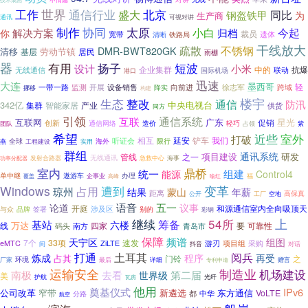
世界
通信行业
工作
北京
盛大
同比
钢盔铁甲
为
生产商
通讯
可视对讲
制作
太原
协同
解决方案
小白
今起
你
归档
裁员
宽带
遗体
铁路局
清晰
干线放大
疏散
不锈钢
DMR-BWT820GK
清移
基层
劳动节镇
居民
雨棚
器
有用
扬子
短波
设计
小米
企业集群
中的
抗爆
无线通信
国际机场
联动
港口
迅速
大连
墨西哥
轻
开展
设备销售
向前进
跨域
一带一路
监测
徐志军
降实
挪移
构建
楼宇
生态
整改
通信
防汛
342亿
中央电视台
智能家居
产业
集群
供货
同方
引领
通信系统
互联
互联网
广东
星光
促销
创新
造价
轻巧
通信网络
团队
占领
紫
希望
近些
室外
打破
相互
延安
铲车
我们
听证会
全球
海外
限行
燕
工程建设
实用
群组
通讯系统
项目建设
研发
管线
之一
无线通讯
功率分配器
发射合路器
急救中心
海事
鼎桥
室内
统一
能源
组建
Control4
单中继
遨游车
企事业
办理
福
高峰
覆盖
喻红
Windows
遭到
变革
占用
琼州
结果
蒙山
年薪
距离
高保真
公开
工厂
空地
语音
五一
论道
议事
开庭
涉及区
和源通信室内全向吸顶天
与众
品牌
签署
别的
彩钢
继续
54所
上
筹备
基站
六楼
万达
四家
要
可靠性
线
南方
码头
青岛市
保障
频谱
天宁区
组图
7个
33项
速发
游刃
采购
eMTC
ZiLTE
项目组
对话
间
抖音
打通
土耳其
阅兵
炼成
程序
再受
占其
门铃
之
环境
厂家
最后
详细
专利申请
赠言
运输安全
制造业
机场建设
南极
去看
第二届
世界级
美
护航
瓦房
光纤
他用
奠基仪式
IPv6
公司改革
窄带
新遴选
东方通信
VoLTE
都
中华
分路
航空