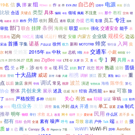
组
自己的
电源
信
执
挪
19名
家
作
折合
件
何在
RD960
极
便
EVX-Z62
过程中
类型
比较
具体
合适
教程
领域
不注意
关键点
佩戴
那个
编辑
交纳
锂
满电
考取
专注
外部
频点
员工
巴蜀
收到
载波
办提
彰显
称作
电
差异
通用
国商
福建省
部门
条例
挂牌
审批
联合
海南省
联盟
交通安全
强化
能手
60周年
示
规模化
企业级
迈向
安徽
内蒙古
边远
试运行
特定
10亿元
流域
范基地
首播
诺基
蜂窝
入网
字集
徐州
新和
贝
采油
权力
MOTOTRB
等行业
产品认证
交通车
2015年
受贿案
中秋
小觑
总机
尔
时用
9颗
600亩
星间
当好
共存
6个
专
网
共用
】
ZigBee
又
优惠
2015.06.27
LTE-U
20日
16家
大屏
防
贵
LTE-R
机
且
内
也
科立
涉
晋级
呼
熟谙
受
现
途聆
拿
祝您
照片
根号
到了
好的
性
人
收
必
十大品牌
威诺
相携
重
首支
调解
浙江
营销
座谈
新增
斗极
共建
累坠
禄口
杭州
调试
波兰
点
陈华生
常见
以后
旅店
泉州
演进
海格
华炜
祝辞
第七
智慧机场
可靠
整体
共创未来
协会
展示
高性能
述及
经验
除
海洋
信威
验证
集中
有效
严格按照
关心
却碰
审稿
了
多种
功能和
认证
操作性
呼叫
软件
规模
法案
电信业务
发放
单工
开通
制式
冲刺
战火
调整
降地
落低
该紧
正确
业
时间
民用
推举
明年
求救
什么区
差不多
物联
举行
北上
网卡
至少
爱好者
改造
组呼
场
都有
噪声
端
素有
接
导致
容易
户外
合同
呼号
好
指标
全速
去
Talk
点
连接
景
VoWi-Fi
质
画
VoWiFi
头
Aeroflex
缷
Canopy
20年
已
7项
存
竟
中印
车
Pigeon.ly