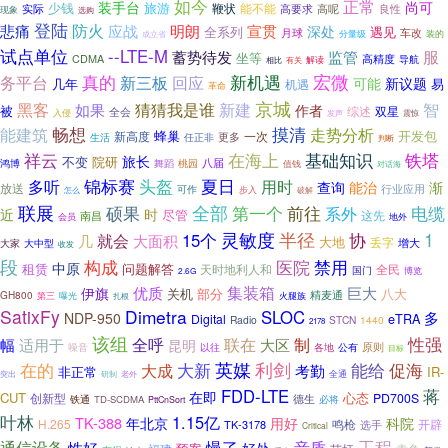
如今
正常
装手台
尚可
少钱
旅游
能不能
鞭状
高要求
高呢
良性
实际
现象
选购
登陆
悲痛
防火
应战
明朗
宣贯
深处
全系列
遇见
车改
月球
分量级
装的
成立省
试点单位
--LTE-M
服
蓄势待发
监管
坐等
CDMA
高精度
导航
相比
有关
解读
真的
新机遇
宏微
务平台
新三板
回应
可能
新议题
易
几年
机遇
革命
京城
猜猜我是谁
黑客
新建
智
如果
作者
被
综述
双星
全会
入侵
发声
震惊
摸清
畅想
能建筑
走势分析
蜂巢
开发包
新高度
一次
生活
更多
任正非
判断
祥云
在海上
基础知识
铁塔
旅长
不变
院研
舞蹈
桃园
八届
鸿博
值钱
对话海
锦标赛
夏日
多听
头盔
用时
查询
能治
渐
放送
行业应用
可作
步入
怎么
破解
联展
全部
前往
硕果
第一个
电缆
系外
时
近
尽管
这先
南昌
会员
地外
半径
1
灵敏度
协
15个
几
就会
大面积
大地
丢字
增大
大家
大中型
收发
段
构成
禁用
医院
中原
租赁
问题解答
天时地利人和
全民
国门
博览
2.6G
集装箱
优质
巨大
伊旗
关机
部分
八大
GH800
精麦通
第三
曝光
扎根
火腿族
SatixFy
Dimetra
SLOC
多
NDP-950
eTRA
Digital
Radio
STCN
1440
2178
该组
联在
性强
幅
全呼
制
适用于
大区
昆明
原则
公有
噪音
以往
各地
目标
利剑
大新
英媒
在的
大成
能给
促海
考勤
非正常
IR-
全通
研制
老外
突出
蒋
FDD-LTE
在即
CUT
心态
创新型
PD700S
德生
必将
铁通
TD-SCDMA
PttCnSort
叶林
1.15亿
TK-388
科院
年北京
用好
H.265
鸣枪
开辟
TK-3178
选手
Critical
工程
通信设备
性好
慢了
音质