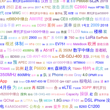
SL2K
汉胜
P8668i
3.0
2019
LKP
泛
江苏
一带
就
摩托罗拉slr8000中继台
2013
C2660
攻击
派出所
取
25日
2月
正在
4.77亿
2017
HP780
338
P6620i
GP700
代
完
max
MWC
MCS
摩托罗拉中继台
CCW
特警
摩托罗拉slr5300中
模块
数字化
1月
AWIRE
rd980中继台
rd980s中继台
CE0
沙漠
畅博通信
继台
EP682
派单
2009
案例
设备手册
提供
DDR3
2018
1号文
iPTT
摩托罗拉
控股
治理厅
01L09
楼梯
双
摩托罗拉slr1000中继台
救援
Nokia
CTO
DMR
正品
此生
G882
工器
LoRa
6499
兼
2900
推广
760
系
说明
EarPods
责令
小
政协委员
搜救
960
概述
体制
欧洲
---
EV751
MateBook
CEO
接收分路
VT-3
其
RFID
民警
2014
Skr
数字中继台
将
TS-8400
A518T
350M
首都机
高
450MHz
器
的
天
宅
CB-GDJ-400
物
场
CB-ANT-400-N
支队
会
BD500
21号线
沙龙
SL2M
政策
预
议
APEC
2016
slr1000中继台
1624
MTM800
PD500
近
解析海
推进
把
iMesh
特约
比例
赴京
P6600i
森林防火
此次
摩托
TC500S
TS2601
很
洽谈
治理
350MHz
队
Phone
Gray
4.0
800MHz
某
DPMR
FD-998
效率
拨
3118
徐
核电站
App
E8608
CB-ANT-400-W
通
QH-1327
将于
资源
数字
Smart
治理局
江西省
4月份
为
eLTE
再
8228
合
3GPP
摩托罗拉
R8200
正式
会议室
须
产业发展
操纵
自
r8200中继台
处
搜狗
Capacity
CB-OHQ-400
推动
RFS-BDA400
改革开放
DSL
没
1.8G
QChat
快
iPhone
F101
LiTRA
MESH
对
EP821
quot
只
Tony
350
电
C1200
公布会
提升
及
K4A8G045WC
8260
贯彻
大
2019年
河南