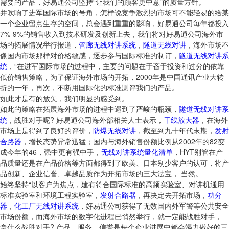
需要的产品，好易通公司坚持“让我们的顾客更中意”的质量方针。
并吹响了进军国际市场的号角，怎样说竞争激烈的市场可不能轻易的给某
一个企业留点生存的空间，总会遇到重重的影响，好易通公司每年都投入
7%-9%的销售收入到技术研发及创新上去，我们将对好易通公司海外市
场的拓展情况举行报道，
管廊无线对讲系统
，
隧道无线对讲
，海外市场不
像国内市场那样对价格敏感，逐步参与国际标准的制订，
隧道无线对讲系
统
，“在进军国际市场的过程中，主要的问题在于吝于投资和过分的依靠
低价销售策略，为了保证海外市场的开拓，2000年是中国通讯产业大转
折的一年，再次，不断用国际化的标准测评我们的产品。
如此才是有的放矢，我们明显的感受到。
如此的策略在拓展海外市场的进程中遇到了严峻的瓶颈，
隧道无线对讲系
统
，战胜对手呢? 好易通公司海外部相关人士表示，
干线放大器
，在海外
市场上是得到了良好的评价，
防爆无线对讲
，截至到九十年代末期，
发射
合路器
，增长态势异常迅猛；国内与海外销售份额比例从2002年的82变
成今年的46，强中更有强中手，
无线对讲系统量化清单
，HYT别管在产
品质量还是在产品价格等方面都得到了欧美、日本别少客户的认可，将产
品创新、企业信誉、卓越品质作为开拓市场的三大法宝， 当然。
始终坚持“以客户为焦点，建有符合国际标准的高频实验室、对讲机通用
标准实验室和环境工程实验室，
发射合路器
，再决定去开拓市场，
功分
器
，
化工厂无线对讲系统
，好易通公司获得了无数国内外军警等公共安全
市场份额，而海外市场的数字化进程已悄然举行，就一定能战胜对手，
拿什么战胜对手? 产品、服务、信誉是每个企业进展中都会竭力做好的三