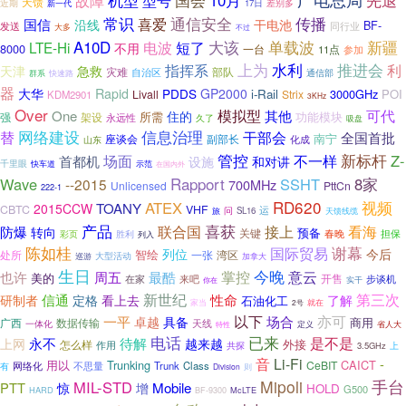
机型
型号
国会
10月
先退
故障
天馈
近期
17日
差别多
新一代
常识
传播
通信安全
喜爱
国信
沿线
干电池
BF-
同行业
发送
大多
不过
A10D
短了
大该
单载波
新疆
LTE-Hi
电波
不用
8000
一台
11点
参加
上为
水利
推进会
利
指挥系
天津
急救
灾难
部队
自治区
通信部
群系
快速路
器
大华
Rapid
PDDS
GP2000
i-Rail
3000GHz
POI
Livall
Strix
KDM2901
3KHz
Over
模拟型
可代
One
其他
住的
所需
功能模块
强
架设
永远性
久了
吸盘
网络建设
信息治理
替
干部会
全国首批
南宁
座谈会
副部长
化成
山东
管控
场面
不一样
新标杆
Z-
首都机
和对讲
设施
千里眼
快车道
示范
在国内外
Rapport
Wave
SSHT
8家
--2015
700MHz
Unlicensed
PttCn
222-1
RD620
ATEX
视频
TOANY
2015CCW
CBTC
VHF
运
旅
问
SL16
天馈线缆
产品
喜获
联合国
看海
防爆
接上
转向
预备
关键
春晚
担保
彩页
胜利
列入
陈如桂
谢幕
国际贸易
列位
今后
智绘
湾区
处所
一张
巡游
大型活动
加拿大
生日
今晚
意云
掌控
也许
周五
最酷
美的
开售
在家
步谈机
来吧
你在
实干
新世纪
第三次
信通
性命
研制者
定格
看上去
了解
石油化工
家当
2号
就在
以下
亦可
一平
场合
卓越
具备
商用
广西
数据传输
天线
一体化
省人大
特性
定义
电话
已来
是不是
永不
待解
上网
越来越
外接
怎么样
作用
上
共探
3.5GHz
音
Li-Fi
-
用以
Trunking
CAICT
CeBIT
Trunk
Class
有
网络化
不思量
Division
则
手台
Mipoli
MIL-STD
PTT
Mobile
惊
增
HOLD
G500
HARD
McLTE
BF-9300