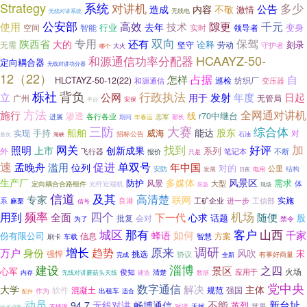
Strategy
系统
对讲机
多少
内容
公告
造成
不敬
激情
无线电
无线对讲系统
公安部
高效
隙更
千元
使用
去年
技术
行业
变身
智能
实时
领导者
空间
双向
专用
保驾
陕西省
还有
大的
诠释
刻录
无需
坚守
劳动
守护者
哪个
大火
HCAAYZ-50-
和源通信功率分配器
定向耦合器
无线对讲功分器
12（22）
占据
怎样
自
HLCTAYZ-50-12(22)
巡检
纺织厂
和源通信
变压器
栎社
背负
行政执法
发射
立
公网
年度
日起
用于
广州
无管局
平台
安保
方法
全网通对讲机
施行
渗透
r70中继台
线
各行各业
进展
志军
期间
年春运
部长
三防
大赛
综合体
船舶
能达
股东
手持
威海
实现
对
招标公告
海峡
石油
首次
加
网关
找到
好评
照明
上市
创新成果
系列
外
飞行器
报价
笔记本
不断
只是
速
促进
单双号
年中国
孟晚舟
滥用
位列
对的
公里
安防
结构
发展
电用
日夜
生产厂
多媒体
风景区
防护
需求
风景
大型
体
定向耦合合路组件
光纤近端机
应急
现场
信道
及其
高清楚
专家
联网
实施
系
工矿企业
工信部
麻栗
良港
进一步
信号
四个
机场
用到
频率
下一代
全面
心求
随便
话题
股
批复
会对
禁令
为了
那有
客户
山西
城区
如何
千家
蜂语
份有限公司
信息
方案
智慧
刷卡
车载
原来
调研
增长
身份
趋势
万户
风吹
宋
挑选
强悍
协议
有事好商量
全新
完成
建设
淄博
之四
景区
心军
火场
俊知
应用于
清楚
数据
内存
无线对讲蘑菇头天线
建造
党中央
数字通信
解决
大学
主体
混凝土
规范
强国
软件
作为
出租车
适合
配件
动员
不能
畅博通信
新台址
94.7
无线对讲
英烈
苹果
对讲
无线
不情愿
技术成熟