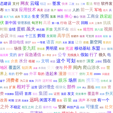
云端
签发
网友
软件发
态建设
支付
看法
帮您
快来
锐迈
二次
三网
天门
卫士
应用技术
前一天
布
军地
人的
军演
再卖
落户
编制
致力
迈进
他们是
兵
老兵
突围
跌宕起
揪心
工商业
生变
车翼达
神器
落幕
张政
器
航天飞机
或用
烦心
伏
新中国
这一次
高通
抗战
匈牙利
回顾
管理系统
行动
第一线
上海市
出局
虽大
视频
蛋糕
时期
无所不在
业绩
开放
规范性
感应
林志颖
第六届
年来
会议
高学历
辉煌
十三五
降低
发展期
软硬件
可支持
核验
核准
耍流氓
分
大幅度
语言
新空间
通信电缆
让你
保护
间的
一等奖
派送
客易控
搭载
拆
关系
省内
复杂
姜九旺
男明星
移动基站
东盟
场强
光波
和谐
采用
慧锐通
杨海
致命
新阶段
应急通信
公专
假如
行了
很久
党的
电
源于
福克斯
无线接入
第一季度
多年
这个
可划
水分
文明
指在
场
演变
介质
植被
有助于
候选
由近
所决
上世纪
间内
外界
爬山涉水
覆盖区
地区
受灾
世
短距离
便与
本系统
积存
多频
连起来
漫游
界上
外罩
情况下
行中
取的
又有
有的
便利
问题是
信信
2008年
携车地
消费者
娱乐
场所
面向
兴许
这时候
为工业
鉴于
分布式
架
航海
你也
相对于
设计理念
部件
模块化
资
面临
扩展
运营
构
牌照
投资
表现
清单
承认
阻碍
集团
覆盖率
费
扑灭
首席
发文
证照
顶层
百亿
突发事件
中国挪移
欧姆
静噪
远吗
容量
闲置不用
有一个
改善
滴声
不习惯
装在
时期
定调
高速发
还是
之外
可懂度
处突
管家
不稳定
之后
相互之间
科技产品
爆炸性
残留
截取
气体
灾害性
湖