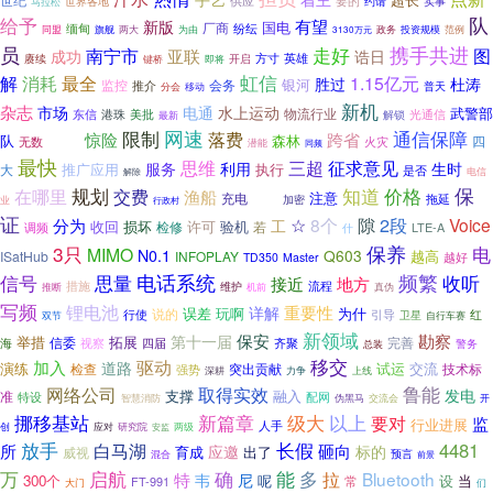
世纪
供应
要的
约请
实事
马拉松
世界各地
队
给予
有望
新版
国电
厂商
纷纭
缅甸
旗舰
范例
同盟
两大
为由
政务
投资规模
3130万元
携手共进
员
走好
南宁市
图
亚联
成功
诰日
方寸
英雄
赓续
开启
键桥
即将
解
虹信
消耗
最全
1.15亿元
胜过
杜涛
银河
监控
会务
推介
普天
分会
移动
新机
杂志
市场
电通
水上运动
武警部
港珠
物流行业
光通信
东信
美批
解锁
最新
限制
网速
通信保障
模式
惊险
落费
跨省
队
森林
四
无数
火灾
潜能
同频
最快
三超
征求意见
思维
服务
利用
生时
推广应用
执行
大
是否
电信
解除
规划
保
知道
价格
在哪里
交费
渔船
充电
不要
注意
拖延
加密
业
行政村
证
隙
2段
☆
8个
Voice
分为
工
损坏
许可
验机
收回
检修
若
LTE-A
调频
什
保养
3只
电
MIMO
N0.1
Q603
越高
ISatHub
INFOPLAY
越好
TD350
Master
信号
思量
电话系统
频繁
收听
地方
接近
措施
流程
推断
维护
机前
真伪
写频
锂电池
详解
重要性
误差
玩啊
为什
行使
说的
引导
红
双节
卫星
自行车赛
新领域
保安
勘察
第十一届
举措
拓展
完善
信委
四届
海
视察
齐聚
警务
总装
移交
驱动
加入
道路
演练
试运
交流
突出贡献
技术标
检查
强势
深耕
力争
上线
取得实效
鲁能
网络公司
发电
支撑
融入
准
特设
配网
智慧消防
开
伪黑马
交流会
挪移基站
新篇章
级大
以上
要对
监
行业进展
人手
创
两级
应对
研究院
安监
放手
长假
4481
白马湖
所
砸向
应邀
标的
育成
出了
威视
预言
混合
前景
能
多
万
启航
确
拉
特
Bluetooth
韦
尼
300个
呢
设
当
常
FT-991
大门
们