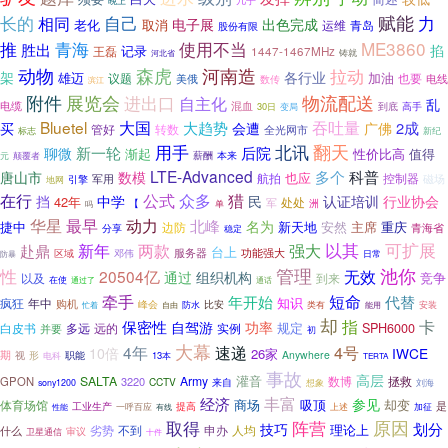
晚上
赋能
力
长的
相同
自己
电子展
出色完成
老化
取消
运维
青岛
股份有限
推
使用不当
ME3860
青海
胜出
掐
记录
王磊
1447-1467MHz
河北省
铸就
动物
河南造
森虎
拉动
架
各行业
雄迈
议题
加油
也要
美俄
电线
数传
滨江
附件
展览会
进出口
物流配送
自主化
乱
电缆
混血
30日
到底
高手
变局
Bluetel
大国
吞吐量
大趋势
广佛
2成
买
会遭
管好
转数
全光网市
标志
新纪
用手
北讯
翻天
新一轮
后院
聊微
渐起
性价比高
值得
薪酬
本来
元
颠覆者
LTE-Advanced
数模
多个
科普
唐山市
也应
航拍
控制器
磁场
引擎
军用
地网
公式
众多
在行
猎
挡
认证培训
中学
民
行业协会
42年
处处
军
【
单
洲
吗
华星
动力
最早
北峰
名为
捷中
安然
主席
重庆
边防
新天地
青海省
分享
稳定
以其
可扩展
强大
新年
两款
赴鼎
台上
服务器
邓伟
功能强大
区域
日常
防暴
池你
性
管理
20504亿
无效
通过
组织机构
竞争
以及
到来
在使
通过了
通话
短命
牵手
年开始
代替
知识
年中
疯狂
购机
峰会
比安
类有
安装
忙着
防水
自由
能用
却
指
卡
保密性
自驾游
功率
SPH6000
多远
远的
规定
白皮书
实例
并要
初
大幕
速递
4号
4年
10倍
IWCE
26家
期
视
形
职能
Anywhere
13本
电科
TERTA
事故
高层
灌音
SALTA
Army
数博
拯救
GPON
3220
CCTV
来自
sony1200
想象
刘海
丰富
经济
参见
商场
吸顶
却变
体育场馆
是
工业生产
一呼百应
提高
上述
有线
加征
性能
取得
阵营
原因
划分
技巧
理论上
劣势
不到
申办
人均
什么
审议
卫星通信
十件