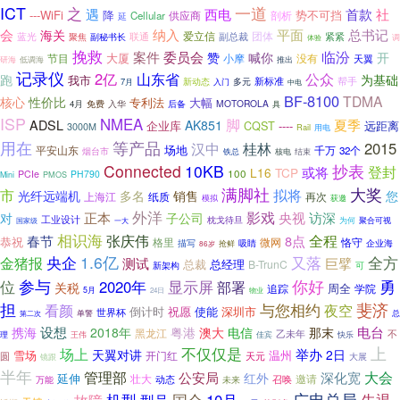
ICT
一道
之
遇
西电
首款
社
---WiFi
降
势不可挡
供应商
剖析
Cellular
延
会
纳入
平面
总书记
海关
爱立信
团体
联通
蓝光
副总裁
紧紧
聚焦
副秘书长
调
体验
挽救
临汾
案件
委员会
开
赞
喊你
大厦
节目
小摩
没有
天翼
研海
低调海
推出
记录仪
2亿
山东省
公众
跑
为基础
我市
新标准
新动态
帮手
7月
入门
多元
中电
BF-8100
TDMA
核心
性价比
专利法
大幅
MOTOROLA
4月
免费
入华
后备
具
ISP
NMEA
脚
ADSL
夏季
AK851
企业库
CQST
----
远距离
3000M
Rail
用电
用在
等产品
汉中
2015
桂林
场地
平安山东
千万
32个
烟台市
结束
铁总
核电
Connected
10KB
抄表
或将
登封
L16
TCP
100
PCIe
PH790
Mini
PMOS
满脚社
大奖
市
拟将
您
光纤远端机
多名
销售
上海江
纸质
再次
模拟
获邀
外洋
影戏
正本
央视
对
访深
子公司
工业设计
枕戈待旦
为何
一大
聚合可视
国家级
相识海
全程
张庆伟
春节
8点
恭祝
格里
微网
恪守
企业海
描写
吸睛
抢鲜
86岁
央企
1.6亿
又落
金猪报
全方
测试
巨擘
总裁
总经理
B-TrunC
新架构
可
你好
参与
勇
位
2020年
显示屏
部署
关税
周全
追踪
学院
5月
24日
物业
担
与您相约
斐济
夜空
看颜
倒计时
祝愿
使能
深圳市
世界杯
总
第二次
单警
设想
电台
携海
2018年
粤港
澳大
电信
那末
黑龙江
乙未年
不
理
佳宾
王伟
快乐
不仅仅是
上
场上
举办
天翼对讲
2日
雪场
温州
圆
开门红
天元
大展
镜跟
半年
管理部
大会
公安局
深化宽
红外
延伸
壮大
邀请
动态
召唤
万能
未来
广电总局