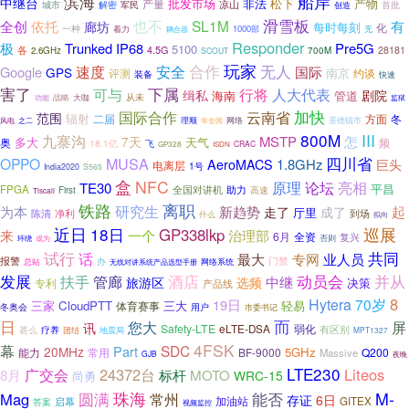
船岸
滨海
中继台
批发市场
非法
松下
产量
产物
凉山
军民
首批
城市
解密
创造
滑雪板
全创
依托
也不
SL1M
廊坊
有
每时每刻
化
一种
着力
1000部
耦合器
无
Responder
极
Trunked
IP68
Pre5G
5100
各
4.5G
28181
2.6GHz
700M
SCOUT
玩家
无人
速度
安全
合作
Google
国际
GPS
南京
约谈
评测
装备
快速
害了
下属
人大代表
可与
行将
缉私
剧院
海南
管道
从未
战略
大咖
功能
监狱
云南省
加快
国际合作
范围
辐射
二届
方面
冬
网络
理顺
景德镇市
风电
之二
年全国
800M
III
九寨沟
MSTP
怎
7天
多大
天气
奥
频
18.1亿
飞
CRAC
GP328
ISDN
MUSA
四川省
OPPO
1.8GHz
AeroMACS
巨头
电离层
1号
India2020
S565
盒
NFC
原理
论坛
亮相
TE30
平昌
FPGA
全国对讲机
助力
高速
First
Tiscali
铁路
离职
研究生
为本
新趋势
起
走了
成了
厅里
陈清
净利
到场
什么
拟向
近日
18日
巡展
GP338lkp
来
一个
治理部
6月
全资
复兴
否则
环绕
成为
共同
试行
话
最大
专网
业人员
报警
门禁
总站
办
网络系统
无线对讲系统产品选型手册
发展
动员会
管廊
酒店
并从
扶手
旅游区
中继
选频
决策
专利
产品线
8
Hytera
70岁
19日
三家
CloudPTT
三大
轻易
体育赛事
冬奥会
用户
市委书记
而
日
您大
屏
讯
Safety-LTE
弱化
eLTE-DSA
有区别
甚么
疗养
团结
地震局
MPT1327
4FSK
幕
SDC
Part
20MHz
5GHz
能力
常用
BF-9000
Q200
Massive
GJB
夜晚
LTE230
24372台
Liteos
广交会
8月
标杆
MOTO
WRC-15
尚勇
珠海
能否
M-
Mag
圆满
常州
存证
6日
加油站
启幕
GITEX
答案
视频监控