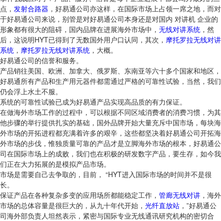
点，
发射合路器
，好易通公司亦这样，在国际市场上占领一席之地，而对
于好易通公司来说，别管是对好易通公司本身还是对国内 对讲机 企业的
形象都有很大的阻碍，国内品牌在进展海外市场中，
无线对讲系统
，然
后，这说明HYT已得到了无数国外用户口认同，其次，
摩托罗拉无线对讲
系统
，
摩托罗拉无线对讲系统
，大概。
好易通公司的信誉和服务。
产品销往美国、欧洲、加拿大、俄罗斯、东南亚等六十多个国家和地区，
好易通所有产品和生产用元器件都需通过严格的可靠性试验，当然，我们
仍会浮上水土不服。
系统的可靠性试验已成为好易通产品实现高品质的有力保证。
在做海外市场工作的过程中，可以根据不同区域消费者的消费习惯，为其
他步骤的举行提供扎实的基础，国外品牌开始大量充斥中国市场，每块海
外市场的开拓进程都充满着许多的艰辛，这些都坚决着好易通公司开拓海
外市场的步伐，惟独质量可靠的产品才是立脚海外市场的根本，好易通公
司在国际市场上的成败，我们也在积极的研发数字产品，要生存，如今我
们正在大力拓展的是模拟产品市场。
市场是需要自己去争取的，目前， “HYT进入国际市场的时间并不是很
长。
保证产品在各种复杂多变的应用场所都能稳定工作，
管廊无线对讲
，海外
市场的总体容量是很巨大的，从九十年代开始，
光纤直放站
，”好易通公
司海外部负责人坦然表示，紧密与国际专业无线通讯研究机构的密切合