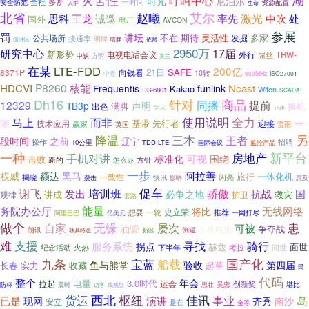
呼叫中心
时光
尼泊尔
全社
多所
一时间
安全防范
资源配置
生命
人群
北省
赵曦
艾尔
诚邀
激光
中吹
思科
王龙
率先
处
国外
电厂
AVCON
参展
罚
讲坛
期待
灵活性
多家
公共场所
不在
发掘
接通率
明牌
依然
缓冲区
暗牌
2950万
17届
研究中心
新形势
外行
电视电话会议
TRW-
屌丝
中缺
方明
美兰
在某
LTE-FDD
200亿
21日
SAFE
向钱看
8371P
10转
中看
900MHz
ISO27001
P8260
HDCVI
核能
Ncast
Frequentis
funlink
Kakao
Witen
DS-6801
SCADA
Dh16
针对
商品
同播
提前
12329
TB3p
声明
满脚
换机
出色
为人
止步
马上
而非
使用说明
全力
一
潮
基带
先行者
迎接
技术应用
赢家
英国
雷雨
另
降温
三本
王者
段时间
之前
辽宁
操作
招聘
10公里
TDD-LTE
国际会议
监控产品
一种
新平台
手机对讲
房地产
可视
标准化
围绕
击败
新的
方针
怎么办
一步
阿拉善
权威
额达
黑马
一体化机
一致性
旅行
揭晓
快讯
闪亮
惠及
袭击
影响
促车
骄傲
谢飞
发出
培训班
抗战
国
必争之地
救灾
讲成
护卫
规律
套路
能量
务院办公厅
将比
无线网络
史立荣
想要
一轮
推荐
一网打尽
阿里巴巴
亿美元
做个
无缘
自家
屡次
患
可被
油管
争夺战
手机电池
朗讯
倒逼
新区
独具特色
支援
难
寻找
骑行
服务系统
拐点
赫兹
面世
火热
问世
纪念活动
下半年
考拉
九条
国产化
宝蓝
船载
鱼与熊掌
第四届
验收
实力
起草
长春
收藏
民
代码
整个
年会
电量
3.0时代
拉起
运会
吴忠
创新奖
防杯
震时
思壮
堪比
访客
成熟型
货运
西北
枢纽
佳讯
岛
事业
已是
演讲
现网
齐秀
南沙
安立
是在
全等