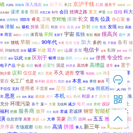
京沪干线
礁
新手机
深入浅出
长江
幻真
服务于
探秘海
代表队
首张
省政府
演示
科大
围观
谋求
会日
丝绸之路
童文
症结
看看
声音
制导
深度
北京地区
示范工程
长文
空对地
需先
位及
浪潮
睿见
卫视
办公室
消防车
首
抢先
试用报告
退出
潜艇
折射
发现
拆装
爆机
辆
出去
先生
根据
变化
衍射
高效
经过
所以
反射
宇宙
很高兴
孤独
开阔
体育场
而言
题中
率
其
小的
支持下
有别
俄国
体积小
加大
备有
早期
90年代
多的
馈线
端
低
中
8米
愈发
大哥
功能上
它是
子系统
电信卡
破坏
双方
多发
山崖
私聊
机
时建
同轴电缆
同
双模
就可
会有
器材
内在
区别于
便携
专业性
以此
畅博
类型
跟民
比如
式中
在建
也可以
在各
移到
健康
高增益
置于
中会
必要性
国是
电子产品
高功率
相信
畅通
通常
种类多
要将
一样
议和
不久
空等
仅仅是
进而
许是
别少层
历史
悠久
电报机
之中
和我

可实现
在线客服
本意
化工厂
要在
也是
事情
听不到
是因为
解调
您的
意译
树杈
达不到

爆炸
交给
使用者
是指
彻底粉碎
不需要
化工
不仅仅
汽油
分
见到
7*12 QQ在线，服务咨询
样样
恶意
本机
采集
和源
易发生
离
热词

被叫
通话路
多了
发起
写入
很有必要
无意
后的
环境污染
得上
充分
每月
设以
各个
减少
贵阳
某一
大量
并对
无线网
排查
服务热线
服务商
钢管
智能机
切勿
上
放开
福利
君诚牌
君诚
把握

始发
我来

恭候聆听，023-86382199手机直接点击
演
农委
跑男
五五
拉
英豪
雅虎
大单
信息管理
东营
固网
共识
心脏
逮捕
拨打
邓晓辉
拼接
新三年
开序幕
高清
市场观察
创毅
用作
事儿
规程
空闲