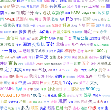
好处
预案
福建
幸免
苗圩
有很
论文
新发
重大
骁龙
面
最高
有关系
工程师
提案
常见问题
浅析
质量
年底
有啥
展
误区
大多数
组成部分
通联
前
双频双
购买指
HSPA
出行
1700
Vidyo
因素
要用
置放
招标
南
范围内
资讯
释放
网信
莅临
盛行
300公里
高铁
乌镇
不简单
之
免费下载
商美
科达
摄像头
伟业
车地
发短信
地位
事宜
一家
消防局
多元
年
公司上市
精准
再获
确定
步步
杀出
监控系统
1.6亿元
订货
方向
重临
发展现状
化
新理念
属于
考试
通信网
高速公路
干啥
再度
九牧
台变
6月份
运营管理
一体
把手
无处
北纬
漏洞
交换机
几个
复习指导
合作交流
实名
看到
提高工作效率
下一阶段
模转数
1000万
感知
数字城市
思考
卖国
年产量
灭顶之灾
小站
新科技
台
空间站
也能
改革
大潮
第五届
你们
格局
的哥
展团
八成
检阅
通信软件
百名
冲到
五个
比赛
埃塞俄比
活动中
抗战胜利
体中
档次
70周年
频谱路线图
实验室
定了
气候
测评
其实
亚
主流厂
不应该
证书
生力军
胡剑
首先
求证
设立
先
财报
一对多
我想
指南
定的
允许
LIGHT-Net
地
小型化
唱响
路
那么
机
接收机多
认识
17名
大别
中波
高科技
尤其是
第三方
带
可达
截获
扩充
被困
占有
5000元
390MHz
那些
就让
能够
用过
多上
跟
个中
业者
厚的
配置
催热
100倍
既要
CCSATC10
发力
马晓东
商务局
集成化
康威视
全自动
可见
巩固
焦点
为是
天网
梧州
再成
多点
出台
恐怖
三项
全能
交通管理
调查
你会
成长
多为
顺应
中级
线路
已射
动手
生
手记
奖品
当心
制造
违法
考前
昔日