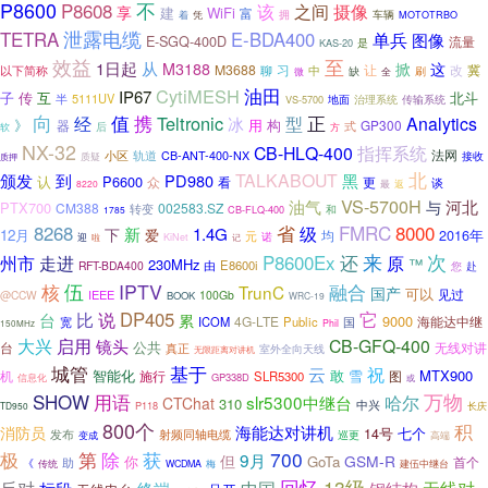
P8600
不
P8608
该
之间
摄像
享
建
WiFi
富
车辆
着
拥
凭
MOTOTRBO
泄露电缆
TETRA
E-BDA400
单兵
图像
E-SGQ-400D
流量
是
KAS-20
效益
至
从
1日起
这
M3188
掀
M3688
习
改
冀
以下简称
聊
让
中
刷
微
缺
全
油田
CytiMESH
IP67
子
传
互
北斗
半
5111UV
地面
VS-5700
治理系统
传输系统
向
正
经
值
携
Teltronic
型
Analytics
冰
》
用
构
器
GP300
式
后
软
方
NX-32
指挥系统
CB-HLQ-400
小区
轨道
CB-ANT-400-NX
法网
接收
质押
质疑
北
到
TALKABOUT
颁发
PD980
黑
认
P6600
看
众
更
谈
返
8220
最
VS-5700H
河北
油气
与
PTX700
CM388
002583.SZ
转变
和
1785
CB-FLQ-400
省
FMRC
8268
级
8000
新
1.4G
下
12月
爱
均
2016年
元
诺
迎
KiNet
啦
记
次
P8600Ex
来
州市
走进
还
原
230MHz
™
E8600i
RFT-BDA400
由
赴
您
伍
IPTV
核
融合
TrunC
国产
可以
见过
IEEE
@CCW
100Gb
BOOK
WRC-19
说
DP405
它
比
台
累
9000
4G-LTE
海能达中继
宽
ICOM
Public
国
Phil
150MHz
大兴
启用
镜头
CB-GFQ-400
公共
台
无线对讲
真正
室外全向天线
无限距离对讲机
城管
基于
云
祝
智能化
敢
雪
MTX900
机
施行
SLR5300
图
GP338D
信息化
或
SHOW
用语
万物
slr5300中继台
哈尔
CTChat
310
中兴
P118
TD950
长庆
800个
积
海能达对讲机
消防员
七个
14号
射频同轴电缆
发布
变成
巡更
高端
极
第
获
700
除
9月
但
GSM-R
你
GoTa
首个
助
《
传统
梅
WCDMA
建伍中继台
回忆
13级