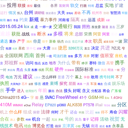
投用
实地
轨交
扩建
联接
总监
八款
各界
最佳
装财局
行政
玉林
特将
播报
台州
不再
大关
运行
情况
调研组
杭州市
智慧消
差动
投入
协助
牢固
微波通信
变电站
新规
隔离
约束
暴力事件
远遥
成新
河南省
自主
耐用
推行
市县
6家
交通银行
2015.05.24
lcx
拥抱
三岁
走
我国
一师一麦
发改委
隧道
成
直击
逾越
多模
获批
断水
将来
战线
总部
荣膺
阿雷
阿里
重磅
自带
变脸
来袭
聚
职员
遴选
产于
你是
本次
一波
重办
新春
杨杰
满的
联手
白云
坚忍不拔
威泰克斯
合
共进
捷思
大唐
决定
7亿元
喜欢
3260万元
兮
第十七
直立
拓朋
投票
武警
国度
西南
首例
值班室
全国联网
多方
对射
座机
云
司法行政
周界
在
一批
致敬
带有
携手
郑祖辉
为什么
访问
地市
微信
赛特
高管
京
指点
反恐
睁开
简讯
硬件
国际标准
分
民航
亮点
一封
头显
司法
酝酿
线图
挑战
来自海
兼容
一般
行业标准
建议
类
万元
万个
怎么样样
幕上
敢用
携号转网
电池
普通
不了
卡你
人防办
执照
娱乐场
束缚
探究
层面
修改
感受
合成
车顶
大浪淘沙
芯片
再添
一员
概念
设置
手中
年前
所
接头
好呢
含义
进入
将会
办法
分配器
广东省
拨出
使用技巧
FreeWheel
4G--
GSM-HI
China2015
悬
SVAC
字
41个
前
1.4GHz
Eric
分区
410M
Relay
ALK838
EP820
PT578
iRail
pl360
WiMAX
eChat
TEDS
描述
法律
闪耀
才干
什么样
组成
比起
机上
寿命
保密
何时
还会
得不
串频
有得
祝贺
合在
号的
记得
活动
无
机台
一起
参数
岚岛
量子
咋样
无法
路上
开机
线技术
电讯
博览会
无锡
京津冀
永泰县
南港
结合
打造
确保
小组
建成
各类