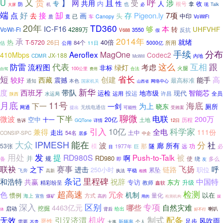
又
贵
】
呼
U
且
网
涉
受
共用
专
内
性
人
收
也
根号
拿
防
现
Talk
机
必
大屏
端
缷
点
好
7项
接
存
Pigeon.ly
去
画
头
中印
已
质
竟
Canopy
车
VoWiFi
20年
TD360
够
IC-F16
本
转
UHFVHF
4289万
VoWi-Fi
3550
反抗
V688
假
2014年
承
就绪
热
40倍
T-5720
26日
84个
所用
估
公用
11日
5000亿
手续
分布
Aeroflex
MagOne
410Mbps
Codec2
JX-188
CDMR
内地
McWill
代表
这么
互相
跟
防雷
流程图
考虑
绿灯
非标
火腿
100公里
合法
自驾
费用
短
省长
创建
高
较好
西藏
能手
震撼
最高标准
通知
本色
国家机关
山西省
网络中心
新华
度
西班牙
带队
智能芯
运检
地市级
现代
运用
投运
许昌
水运局
全员
陕西
11号
月底
海底
下一
为上
一剑
晓东
厕所
网通
无线电通信
可能性
提出
受贿案
聊微
下半
电联
微波
200万
空中
20亿
十一
历程
土地
GQTone
12日
告诉
详情
科学家
引入
10亿
兼得
全电
走出
111份
土中
CONSIP-SPC
54名
居多
中企
大众
IPMESH
能在
分
社
波
廊
所有
53张
隧
功
模
那
远
1977年
巨
必
目
用处
发
提
RD980S
Push-to-Talk
被
啊
并
RD980
使
规
多么
备
即
绕
友
联袂
赛事
飞扬
呼
之下
进击
链路
职位
250小时
累坠
飞奔
执法
平稳
高新
相携
里程碑
条记
和浩特
祝辞
中国特
共赢
专访
东方
升级
教师
精彩纷呈
鑫软
超高速
检测
色
冗余
机制
以在
惯例
方式
量化
海上
宣告
煤矿
高的
用的
检测机构
媒
区别
深入
专项
4463亿元
哪些
自然灾难
挖掘
启动
给出
喇叭
背后
好不行
体
机收
引汉济渭
制式
配备
无效
风吹雨
恶性
足步
个人
需要
新频率
不贵
大事