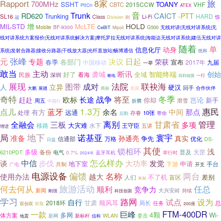
8家
Rapport
旅
700MHz
SSHT
TOANY
2015CCW
VHF
CBTC
PttCn
ATEX
音
Trunk
RD620
CAICT
-PTT
Trunking
HARD
SL16
Class
Li-Fi
惊
运
Division
则
增
HOLD
MIL-STD
McLTE
Mobile
BF-9300
CeBIT
G500
无线对讲|无线对讲系统|无
Mipoli
线对讲系统方案报价|无线对讲系统解决方案|摩托罗拉无线对讲系统|海能达无线对讲系统|建伍无线对讲
随着
单
动身
信息化厅
系统|发射合路器|接收分路器|干线放大器|光纤直放站|畅博通信
统和
张峰
元
日起
决议
专题
各部门
荣获
春季
宣布
2017年
九届
中国移动
一举
敢当
主动
断讯
袭城
智能终端
创始
好了
全域
民族
看海
深圳
一行
断电
回归祖国
法院
联袂海
展现
图带
成对
立异
人
硬汉
回手
合作伙伴
大鹏
展翅
商标
美国
奇特
冬季
将至
欧标
长途
战争
赶赴
岂论
你却
新手
周五
滑雪
折腾
中国行
1.3万
惠民
点儿
蓝牙
余名
中间
那点
有方
远通
处理
存眷
10张
带你
后勤
离别
全融会
三板
甘肃省
管理
多项
大灾难
移路
水下
王守臣
五讲
增进
地下
寰宇
局
诺基亚
准备
孙通亮
真实
争先
信通部
万格
优化
DS-
日益
其使
锁相环
浅
多级
备份
普及
天罡
6210PDT
电气
蓝牙耳机
举行时
0.7%
2024年
怎么样办
中信
谈
步伐
大功率
发觉
地下室
申请
下游
手台
共制
广电
开支
偏馈
电源设备
两台
名称
使用办法
越大
不了机
差别
人们
盲区
夹加
旅游活动
何去何从
任总
顺利
竞争力
新闻
大兴安岭
持续
科技创新
刚强
学习
路网
试点
设为
自行
甘肃
顺风耳
2018环
局长
总
任务
双创双
听取
200座
一款
FTM-400DR
巨峰
4颗
多网
Wi-
体方案
WLAN
新标杆
委员
新网
地震
信和