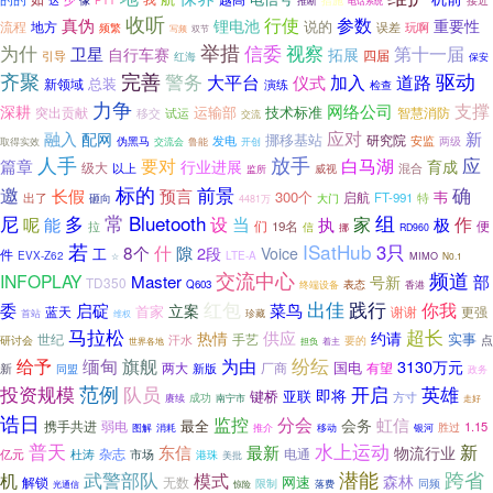
达
像
PTT
推断
措施
接近
电话系统
收听
参数
行使
真伪
锂电池
重要性
说的
流程
地方
误差
玩啊
频繁
写频
双节
举措
信委
视察
为什
第十一届
卫星
自行车赛
拓展
引导
四届
红海
保安
齐聚
完善
警务
驱动
大平台
道路
加入
仪式
总装
新领域
演练
检查
力争
支撑
网络公司
深耕
运输部
突出贡献
技术标准
智慧消防
试运
移交
交流
应对
融入
新
配网
挪移基站
研究院
安监
发电
两级
取得实效
伪黑马
鲁能
交流会
开创
人手
放手
要对
白马湖
应
篇章
行业进展
育成
级大
以上
混合
监所
威视
标的
邀
前景
确
长假
预言
300个
韦
启航
FT-991
出了
砸向
特
大门
4481万
多
常
Bluetooth
组
尼
设
当
作
能
家
呢
执
极
便
拉
们
19名
信
挪
RD960
若
ISatHub
3只
8个
什
隙
2段
Voice
工
件
LTE-A
EVX-Z62
☆
MIMO
N0.1
交流中心
频道
INFOPLAY
Master
部
号新
TD350
表态
Q603
终端设备
香港
红包
践行
出佳
启碇
你我
委
菜鸟
立案
首家
蓝天
谢谢
更强
首站
维权
珍藏
马拉松
超长
供应
热情
约请
实事
世纪
汗水
手艺
要的
点
研讨会
世界各地
担负
着主
纷纭
缅甸
给予
旗舰
为由
3130万元
国电
两大
厂商
有望
新版
新
同盟
政务
范例
队员
英雄
投资规模
开启
即将
键桥
亚联
方寸
成功
赓续
南宁市
走好
诰日
分会
监控
虹信
会务
最全
携手共进
弱电
1.15
图解
推介
移动
胜过
消耗
银河
普天
水上运动
东信
新
最新
物流行业
电通
亿元
杂志
市场
杜涛
港珠
美批
武警部队
潜能
跨省
机
模式
森林
网速
解锁
无数
限制
落费
同频
光通信
惊险