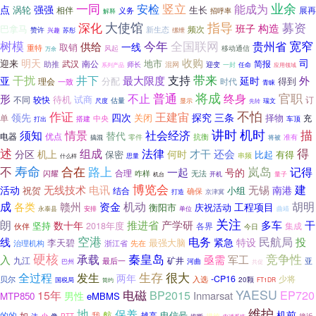
一同
竖立
业余
安检
能成为
点
强强
涡轮
生长
展再
相伴
义务
招呼率
解释
指导
深化
大使馆
募资
构造
班子
巴拿马
频次
新生态
赞许
缧绁
兴趣
苏彤
今年
树模
全国联网
宽窄
贵州省
供给
一线
取销
重特
风起
移动通信
万余
明天
收购
司
迎来
地市
武汉
南公
助推
简报
师长
混网
迎变
任命
系列产品
一封
应用领域
带来
干扰
井下
支持
最大限度
外
亚
延时
得到
理会
分配
时代
一致
青睐
将成
官职
不止
普通
终身
形
待机
试商
不同
较快
订
尺度
估量
显示
瑞文
先转
不怕
作证
王建宙
领先
四次
探究
三条
关闭
择物
单
充
中央
车顶
搭建
打出
讲时
机时
社会经济
描
须知
情景
替代
电器
优点
抗衡
零件
将被
准有
搞混
得
述
组成
法律
才干
还会
分区
机上
何时
保密
比起
有得
思量
串频
什么样
不
寿命
合在
路上
岚岛
记得
一起
号的
合理
咋样
闪耀
无法
机台
开机
量子
博览会
建
活动
无线技术
电讯
无锡
南港
祝贺
小组
结合
确保
打造
京津冀
成
机动
胡明
赣州
资金
各类
工程项目
衡阳市
庆祝活动
永泰县
单位
曲靖
安排
关注
朗
推进省
产学研
数十年
多车
干
坚持
2018年度
各界
集成
伙伴
今日
空港
民航局
电务
线
投
紧急
特设
李天碧
最强大脑
治理机构
先在
浙江省
硬核
承载
秦皇岛
竞争性
入
亟需
军工
九江
矿井
亚
最后一
河曲
巴州
共促
很大
发生
生存
全过程
两年
-CP16
少将
贝尔
入选
国税局
20颗
简约
FT1DR
电磁
YAESU
EP720
15年
BP2015
Inmarsat
男性
MTP850
eMBMS
维护
地
保养
机前
航
电信号
的的
如
我
越高
少