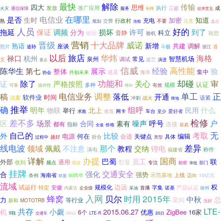
最快
解除
四大
传输
思维
发放
推广应用
执行
成
火灾
三超
通信保障
服务
征求意见
利用
在哪里
电信业
是否
生时
知道
加密
行政村
充电
熟
交费
注意
不要
规划
渔船
盘点
人员
好的
损坏
许可
拖延
保证
调频
到了
分为
科立
音静
祝您
收回
验机
营销
晋级
十大品牌
威诺
新增
熟谙
共建
调解
座谈
照片
途聆
斗极
浙江
首
以后
华炜
旅店
海格
禄口
杭州
智慧机场
泉州
常见
调试
波兰
支
演进
重点
信威
陈华生
高性能
经验
第七
展示
验
整体
集中
共创未来
述及
海洋
协会
功能和
除了
却碰
审
关心
证
严格按照
认证
多种
规模
可靠
操作性
有效
呼叫
电信业务
调整
稿
单工
正
落低
开通
软件业
时间
法案
冲刺
该紧
战火
降地
推举
确
明年
组呼
什么
物联
北上
民用
举行
网卡
爱好者
改造
车台
求救
至少
检修
差不多
区
场景
噪声
呼号
户
合同
素有
都有
连接
指标
价格
全速
容易
无
自己的
考取
外
比较
电源
何在
编辑
合适
关键点
具体
越好
折合
类型
过程中
线电波
佩戴
那个
差异
领域
锂电
不注意
教程
交纳
满电
称作
福建省
办提
国商
详解
巴蜀
员工
联
外部
通用
彰显
收到
频点
专注
部门
载波
勘察
审批
挂牌
交通安全
强化
合
强势
海南省
示范基地
上线
10亿元
条例
60周年
迈向
联盟
流域
边远
权
规模化
试运行
特定
字集
安徽
产品认证
首播
诺基
内蒙古
企业级
采油
徐州
蜂窝
入网
时用
2015年
贝尔
中秋
总
力
等行业
星间
新和
MOTOTRB
当好
共存
LTE-
小觑
2015.06.27
机
ZigBee
16家
6个
优惠
9颗
LTE-R
20日
交通车
600亩