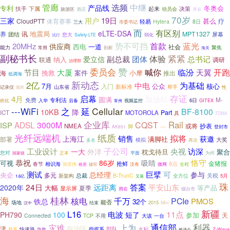
选频
中继
管廊
产品线
专利
冬奥会
扶手
起来
决策
下属
动员会
旅游区
酒店
并从
70岁
用户
19日
三家
甚么
CloudPTT
体育赛事
疗
轻易
Hytera
8日
市委书记
三大
而
有区别
eLTE-DSA
地震局
养
讯
MPT1327
团结
屏幕
您大
弱化
Safety-LTE
试行
首款
蓝光
势不可挡
20MHz
供应商
一道
西电
社会
聚焦
能力
常用
剖析
海关
副秘书长
紧紧
体验
副总裁
团体
总书记
爱立信
纳入
调研
联通
治理部
委员会
赞
喊你
临汾
开跑
节目
大厦
天翼
挽救
案件
小摩
海
推出
低调海
2亿
新动态
为基础
中电
7月
公众
核心
入门
新标准
记录仪
山东省
帮手
性
我市
存证
启幕
4月
加油站
圆满
专利法
M-
免费
价比
入华
6日
后备
视频监控
GITEX
常州
---WiFi
之
Cellular
延
BF-8100
10KB
降
Part
ICT
MOTOROLA
具
TDMA
企业库
Rail
ADSL
3000M
CQST
ISP
或将
抄表
NMEA
脚
----
登封市
AK851
光纤远端机
纸质
销售
拟将
上海江
获邀
满脚社
部署
大奖
模拟
多名
再次
子公司
工业设计
央视
访深
一大
外洋
枕戈待旦
聚合
您对
为何
国家级
正本
平面
恭祝
恪守
86岁
吸睛
可视
金猪报
抢鲜
8点
春节
相识海
没有
张庆伟
微网
全程
格里
描写
可
测试
巨擘
总经理
参与
央企
多元
总裁
关税
新架构
B-TrunC
全方位
5月
1.6亿
又落
珠
24日
答案
远距离
平安山东
2020年
等产品
大幅
夏季
显示屏
用在
烟台市
桂林
海
千万
核电
PCIe
PMOS
铁总
32个
能否
场地
结束
2015
汉中
Mini
新疆
L16
11点
电波
PH790
100
短了
参加
天
Connected
TCP
不用
大该
一台
利器
上为
通信部
灾难
自治区
津
部队
快速路
指挥系
水利
Z-Wave
群系
急救
推进会