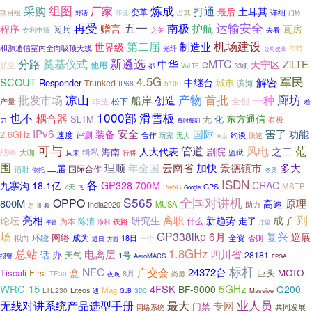
组图
炼成
采购
厂家
打通
土耳其
最后
变革
详细
项目组
对话
环境
占其
门铃
运输安全
再受
五一
南极
护航
程序
赠言
瓦房
阅兵
专利申请
之美
去看
机场建设
第二届
制造业
世界级
和源通信室内全向吸顶天线
光纤
窄带
公司改革
新遴选
分路
奠基仪式
中华
eMTC
ZiLTE
天宁区
他用
航空
33项
都
VoLTE
军民
4.5G
SCOUT
解密
中继台
Responder
Trunked
城市
滨海
IP68
5100
凉山
产物
首批
批发市场
廊坊
船岸
一种
创造
全创
非法
松下
产量
着
也不
1000部
滑雪板
耦合器
东方通信
SL1M
无
化
有极
力
每时每刻
IPv6
安全
国际
害了
功能
装备
2.6GHz
速度
评测
合作
玩家
约谈
快速
无人
南京
可与
管道
风电
范
之二
人大代表
剧院
海南
战略
缉私
监狱
大咖
从未
行将
围
年全国
云南省
理顺
加快
景德镇市
多大
二届
国际合作
辐射
依托
冬奥
各
ISDN
九寨沟
18.1亿
GP328
700M
CRAC
MSTP
7天
GPS
Pre5G
飞
Google
S565
全国对讲机
OPPO
原理
800M
高速
India2020
MUSA
助力
频
怎
III
到
亮相
离职
成了
论坛
研究生
新趋势
走了
陈清
什么
为本
铁路
平昌
净利
厅里
场
GP338lkp
6月
复兴
巡展
网络
成为
全资
拟向
环绕
18日
否则
一个
近日
方面
总站
1.8GHz
办
电离层
四川省
话
天气
28181
1号
报警
AeroMACS
FPGA
标杆
NFC
盒
广交会
24372台
Tiscali
First
巨头
MOTO
TE30
8月
尚勇
夜晚
5GHz
WRC-15
4FSK
BF-9000
Q200
Mag
LTE230
Liteos
Massive
遇
GJB
SDC
无线对讲系统产品选型手册
业人员
最大
专网
门禁
共同发展
网络系统