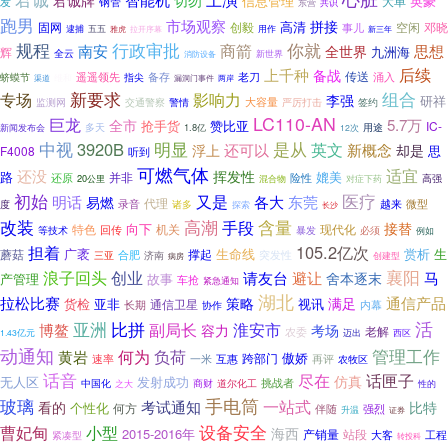
君诚牌
切勿
英豪
信息管理
大单
发
钢管
东营
共识
跑男
市场观察
高清
拼接
创毅
空闲
固网
事儿
邓晓
逮捕
用作
五五
雅虎
拉开序幕
新三年
你就
规程
行政审批
南安
商箭
思想
全世界
九洲海
辉
全云
消防设备
新世界
上千种
后续
备战
传送
遥遥领先
备存
老刀
涌入
蛴蟆节
指尖
维和
漏洞门事件
渠道
两岸
新要求
组合
专场
影响力
李强
研祥
警情
大容量
严厉打击
监测网
交通警察
签约
LC110-AN
巨龙
5.7万
全市
抢手货
赞比亚
IC-
多天
1.8亿
用途
新闻发布会
12次
中视
3920B
明显
是从
英文
还可以
新概念
浮上
却是
思
F4008
听到
可燃气体
适宜
还没
挥发性
路
媲美
并非
还原
险性
高强
20公里
混合物
对症下药
医疗
初始
又是
各大
明话
东莞
易燃
代理
越来
度
录音
诸多
微型
探索
长沙
改装
高潮
含量
手段
接替
向下
现代化
特色
回传
机关
等技术
必须
暴发
例如
105.2亿次
担着
广袤
生命线
生
蘑菇
撑起
赏析
合肥
济南
突发性
三亚
病房
创建型
襄阳
浪子回头
创业
请友台
避让
舍本逐末
马
产管理
故事
车抢
紧急通知
湖北
通信产品
拉松比赛
策略
满足
货检
亚非
视讯
通信卫星
内幕
长期
协作
活
亚洲
比拼
博鳌
副局长
淮安市
考场
容力
老解
农委
迈出
1.43亿元
西区
动通知
管理工作
何为
负荷
黄岩
傲娇
跨部门
速率
一米
互惠
再评
农牧区
话音
尽在
话匣子
仿真
无人区
发射成功
挑战者
中国化
道尔化工
商财
之大
性的
玻璃
手电筒
一站式
看的
考试通知
比特
个性化
何方
强烈
伴随
升温
证券
设备安全
曹妃甸
小型
海西
2015-2016年
产销量
站段
大客
紧凑型
工程
转投科