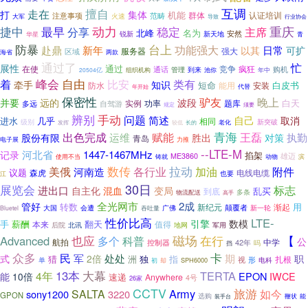
互调
走在
擅自
打
集体
机能
群体
注意事项
范畴
认证培训
大军
火速
行业协会
导致
最早
动力
重庆
捷中
分享
稳定
主席
北峰
名为
锐新
新天地
安然
华星
青
防暴
台上
新年
功能强大
日常
赴鼎
可扩
以其
服务器
强大
区域
海省
两款
通过了
忙
展性
通过
在使
竞争
疯狂
通话
管理
到来
购机
20504亿
组织机构
池你
年中
峰会
自由
比安
着
类有
牵手
知识
短命
白皮书
防水
能用
安装
代替
年开始
保密性
驴友
晚上
并要
远的
波段
白天
实例
题库
多远
自驾游
功率
规定
须要
辨别
手动
问题
简述
自己
取消
进水
几乎
相同
级别
老化
新突破
发挥
较低
长的
青海
出色完成
赋能
王磊
运维
执勤
股份有限
胜出
对策
青岛
力推
电子展
--LTE-M
河北省
1447-1467MHz
记录
掐架
雄迈
ME3860
使用不当
铸就
动物
滨
数传
拉动
美俄
各行业
加油
附件
河南造
议题
森虎
电线电缆
也要
江
30日
展览会
标志
进出口
自主化
混血
变局
乱买
到底
多条
物流配送
高手
2成
全光网市
管好
转数
用
新纪元
渐起
颠覆者
广佛
大国
会遭
新一轮
Bluetel
吞吐量
性价比高
LTE-
引擎
数模
手
薪酬
翻天
本来
值得
后院
地网
北讯
军用
磁场
【
Advanced
也应
在行
多个
科普
公
航拍
中学
控制器
42年
吗
挡
众多
卡
民
军
处处
期
式
2倍
职
洲
独
指
猎
扎根
视
形
电科
单
SPH6000
初
却
大幕
13本
TERTA
4年
EPON
IWCE
能
10倍
速递
Anywhere
4号
26家
CCTV
旅游
Army
SALTA
如今
sony1200
3220
GPON
选购
装手台
鞭状
能