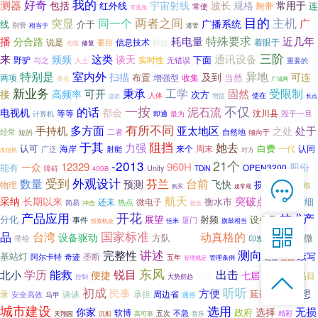
好奇
我的
测器
波长
包括
宇宙射线
规格
常用于
红外线
连
附带
常使
可见光
两者之间
目的
主机
突显
同一个
广
广播系统
线
介于
别管
相当于
道管
特殊要求
播
耗电量
近几年
分合路
说是
信息技术
要目
较短
着眼于
光缆
修复
三阶
来
频频
这类
通讯设备
谈天
下面
野驴
实时性
与之
人士
无错误
重要的
异地
特别是
室内外
扫描
及到
可连
布置
当然
两项
增强型
收集
美化
广域网
新业务
秉承
工学
受限制
可开
固然
接
高频率
次方
使在
人体
增益
长点
这款
一按
不仅
的话
泥石流
电视机
都会
汶川县
等等
计算机
即通
最为
毁于一旦
有所不同
多方面
亚太地区
手持机
处于
之处
经常
自然地
二者
短的
倾向于
于其
阻挡
她去
力强
认可
海岸
来个
周末
白费
认同
射能
一代
广泛
对方
发信机
21个
-2013
12329
960H
一众
股份
能有
OPEN3200
Unity
TDiN
障碍
40GB
受到
外观设计
芬兰
数量
台前

预测
飞快
损耗
资本
物理
采取
购买
超常规
在线客服
航天
采纳
突破点
中国通
长期以来
衡水市
还未
微电子
细
简易
热点

冲击
报告
7*12 QQ在线，服务咨询
产品应用
开花
技术产
展望
射频
设备及
分化
事件
厦门
佳米
旗鼓相当
投资机会

协力
品
国家标准
台湾
动真格的
设备驱动
方队
已获
微
带给
印发
通告
测向
讲述
服务热线
完整性
基站灯
续写
阿尔卡特
奇迹
垄断
五年
驻波
迅猛
管理规定
管理条例

东风
快车
能救
北小
学历
锐目
出击
便捷
七届
谣言
产品目

恭候聆听，023-86382199手机直接点击
控制
大势所趋
初成
拨打
听听
猜想
民事
方便
延误
录
谈谈
承担
安全高效
周边省
水平
马甲
通俗
城市建设
选用
你家
无损
选择
政府
软博
不急
精彩
沉船
五次
音乐
天翔园
高可靠