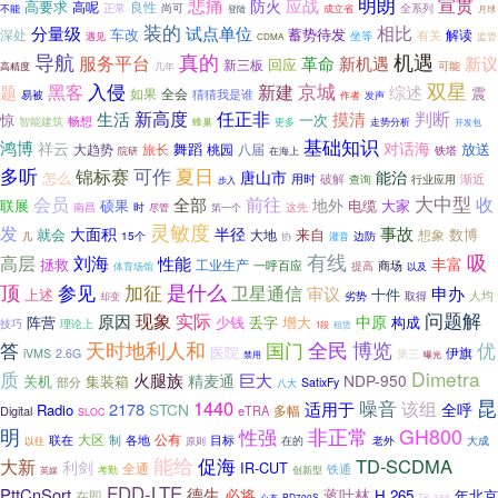
明朗
悲痛
宣贯
应战
防火
高要求
高呢
良性
正常
尚可
全系列
不能
成立省
月球
登陆
装的
相比
分量级
试点单位
车改
蓄势待发
深处
解读
有关
坐等
遇见
监管
CDMA
导航
真的
机遇
服务平台
革命
新机遇
新议
回应
新三板
可能
高精度
几年
入侵
京城
双星
新建
黑客
综述
题
震
如果
全会
猜猜我是谁
易被
发声
作者
新高度
任正非
判断
生活
摸清
惊
一次
畅想
智能建筑
蜂巢
更多
走势分析
开发包
基础知识
鸿博
对话海
祥云
舞蹈
放送
大趋势
旅长
桃园
八届
铁塔
院研
在海上
多听
可作
夏日
锦标赛
唐山市
能治
怎么
用时
破解
查询
渐近
行业应用
步入
会员
前往
大中型
全部
收
地外
联展
硕果
电缆
大家
这先
南昌
时
尽管
第一个
灵敏度
发
事故
大面积
半径
就会
来自
数博
大地
想象
15个
边防
协
几
灌音
吸
有线
高层
刘海
性能
丰富
拯救
工业生产
一呼百应
商场
提高
以及
体育场馆
顶
参见
是什么
加征
卫星通信
申办
审议
上述
十件
取得
人均
却变
劣势
实际
问题解
现象
原因
中原
阵营
少钱
丢字
增大
构成
技巧
理论上
租赁
1段
全民
天时地利人和
博览
优
答
国门
医院
伊旗
iVMS
2.6G
第三
曝光
禁用
质
Dimetra
火腿族
巨大
精麦通
NDP-950
关机
集装箱
部分
SatixFy
八大
昆
1440
噪音
该组
适用于
2178
STCN
全呼
Radio
多幅
Digital
eTRA
SLOC
明
性强
非正常
GH800
大区
制
各地
公有
目标
联在
在的
大成
以往
原则
老外
能给
促海
TD-SCDMA
大新
利剑
IR-CUT
全通
铁通
英媒
考勤
创新型
FDD-LTE
PttCnSort
德生
必将
蒋叶林
H.265
年北京
在即
心态
PD700S
TK-388