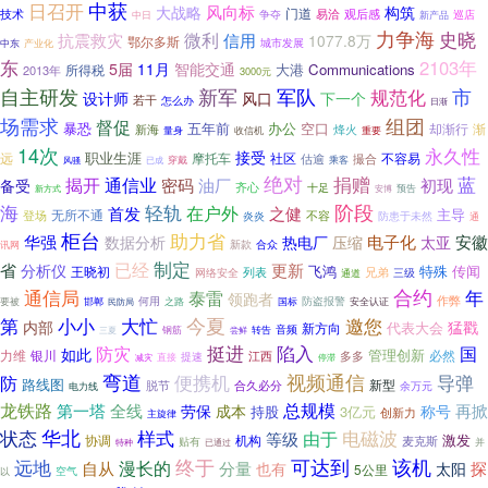
中获
日召开
风向标
大战略
构筑
门道
易洽
观后感
技术
中日
争夺
巡店
新产品
力争海
史晓
微利
抗震救灾
信用
1077.8万
鄂尔多斯
中东
城市发展
产业化
东
2103年
5届
11月
智能交通
Communications
大港
2013年
所得税
3000元
自主研发
市
新军
军队
规范化
设计师
风口
下一个
若干
怎么办
日渐
场需求
组团
督促
暴恐
五年前
办公
空口
却渐行
渐
新海
烽火
量身
收信机
重要
14次
永久性
接受
职业生涯
远
摩托车
不容易
社区
估逾
撮合
已成
穿戴
乘客
风骚
绝对
蓝
捐赠
揭开
通信业
密码
油厂
初现
备受
齐心
十足
预告
新方式
安博
海
轻轨
阶段
在户外
之健
首发
主导
无所不通
登场
不容
炎炎
防患于未然
通
柜台
助力省
华强
电子化
安徽
数据分析
热电厂
压缩
太亚
讯网
新款
合众
制定
已经
省
更新
分析仪
飞鸿
特殊
传闻
王晓初
兄弟
网络安全
列表
通道
三级
合约
通信局
年
泰雷
领跑者
何用
防盗报警
作弊
之路
国标
要被
邯郸
安全认证
民防局
今夏
邀您
第
小小
大忙
内部
猛戳
代表大会
新方向
转告
音频
三夏
钢筋
尝鲜
挺进
陷入
防灾
国
如此
管理创新
力维
银川
必然
江西
多多
提速
直接
减灾
停滞
弯道
便携机
视频通信
导弹
防
路线图
新型
脱节
合久必分
余万元
电力线
总规模
龙铁路
再掀
第一塔
全线
劳保
成本
称号
持股
3亿元
创新力
主旋律
状态
华北
电磁波
样式
由于
等级
协调
机构
激发
贴有
麦克斯
特种
并
已通过
终于
该机
可达到
远地
漫长的
自从
分量
探
也有
太阳
5公里
空气
以