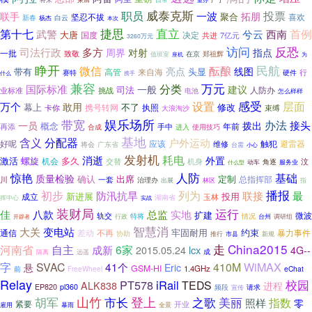
威泰克斯
职员
投票
一波
联手
拓朋
聚合
坚忍不拔
喜欢
新春
白云
杨杰
本次
捷思
直立
第十七
首例
武警
兮云
西南
大唐
决定
国度
共进
7亿元
3260万元
反恐
访问
多方
司法行政
周界
对射
指点
一批
致敬
在京
郑祖辉
值班室
座机
为
睁开
民航
微信
酝酿
线图
亮点
带有
头显
高管
来自海
行
硬件
赛特
什么
携手
兼容
万元
分类
国际标准
一般
建议
司法
业标准
挑战
人防办
电池
怎么样样
感受
万个
设置
层面
敢用
幕上
不了
修改
携号转网
执照
卡你
束缚
大浪淘沙
娱乐场所
带宽
办法
接头
一员
拨出
概念
年前
手中
再添
合成
进入
使用技巧
基地
含义
分配器
户外运动
好呢
应该
触犯
避雷器
广东省
维修
将会
台需
小心
发射机
耗电
消逝
外置
激活
螺旋
多久
机会
交替
机身
汶
角逐
服务业
动车
什么型
人防
基础
惊艳
质量检验
确认
出席
定制
川
一套
总指挥部
治理办
出展
林区
指
播报
初步
列为
联接
最
防汛抗旱
新进展
投用
成立
玉林
湖南省
挥中心
实战
装财局
运行
佳
实地
八款
总监
扩建
微波
轨交
行政
特将
情况
台州
调研组
开辟者
智慧消
大关
变电站
牢固耐用
约束
通信
差动
不再
暴力事件
协助
推行
市县
新规
China2015
河南省
走
自主
6家
成新
lcx
2015.05.24
4G--
成
隔离
远遥
WiMAX
字
SVAC
41个
410M
悬
Eric
GSM-HI
1.4GHz
eChat
前
FreeWheel
Relay
校园
PT578
iRail
TEDS
ALK838
进程
EP820
pl360
频段
宣传
请求
胡军
山竹
市长
登上
美丽
之歌
指数
照样
零
紧要
开业
暴雨
雇用
全景