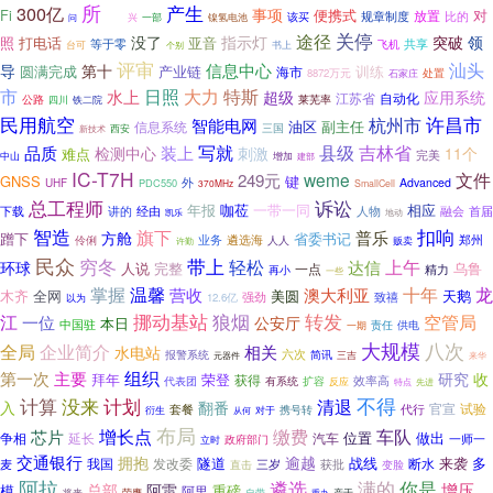
所
产生
300亿
个
事项
Fi
便携式
放置
对
规章制度
比的
镍氢电池
该买
问
兴
一部
途径
关停
没了
指示灯
突破
领
打电话
亚音
照
共享
等于零
飞机
台可
个别
书上
评审
汕头
信息中心
导
第十
圆满完成
产业链
训练
海市
8872万元
石家庄
处置
市
日照
大力
特斯
水上
超级
应用系统
江苏省
自动化
公路
四川
莱芜率
铁二院
许昌市
民用航空
杭州市
智能电网
副主任
信息系统
油区
三国
新技术
西安
写就
县级
吉林省
品质
装上
检测中心
刺激
11个
难点
完美
中山
增加
建部
IC-T7H
文件
weme
249元
GNSS
键
外
Advanced
UHF
PDC550
370MHz
SmallCell
总工程师
诉讼
年报
咖莅
一带一同
相应
下载
讲的
经由
人物
融会
首届
地动
凯乐
智造
扣响
旗下
普乐
方舱
蹭下
省委书记
郑州
业务
遴选海
伶俐
人人
许勤
贩卖
民众
穷冬
带上
轻松
达信
上午
环球
人说
完整
乌鲁
一点
精力
再小
一些
掌握
十年
温馨
龙
营收
澳大利亚
木齐
天鹅
全网
美圆
强劲
致禧
12.6亿
以为
狼烟
挪动基站
转发
江
空管局
一位
公安厅
本日
中国驻
一期
责任
供电
八次
大规模
全局
企业简介
相关
水电站
六次
报警系统
简讯
三吉
元器件
来华
主要
组织
第一次
研究
收
拜年
荣登
获得
代表团
有系统
扩容
效率高
反应
特点
先进
不得
没来
计划
计算
清退
入
翻番
官宣
试验
套餐
携号转
代行
对于
衍生
从何
布局
增长点
车队
缴费
芯片
做出
延长
汽车
位置
争相
一师一
政府部门
立时
交通银行
拥抱
逾越
隧道
来袭
多
我国
发改委
战线
断水
获批
麦
三岁
直击
变脸
阿拉
满的
遴选
你是
增压
总部
阿雷
模
重磅
阿里
自带
产于
将来
荣膺
重办