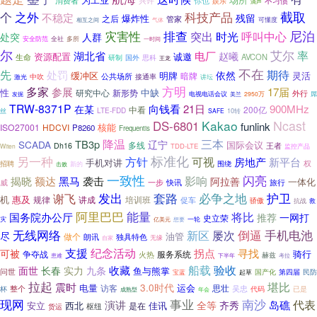
兴许
不习惯
消费者
你也
娱乐
滴声
之外
截取
个
科技产品
不稳定
残留
爆炸性
之后
管家
可懂度
相互之间
气体
尼泊
灾害性
排查
突出
时光
呼叫中心
处突
人群
全社
安全防范
多所
一时间
尔
艾尔
率
湖北省
电厂
赵曦
资源配置
诚邀
AVCON
生命
研制
国外
思科
王龙
不在
先
期待
处罚
依然
明牌
缓冲区
暗牌
灵活
公共场所
中吹
接通率
激光
讲坛
多家
方明
参展
17届
中缺
性
研究中心
新形势
外行
发掘
电视电话会议
2950万
屌
美兰
TRW-8371P
向钱看
21日
900MHz
在某
中看
200亿
LTE-FDD
丝
SAFE
10转
Kakao
Ncast
DS-6801
funlink
ISO27001
HDCVI
核能
P8260
Frequentis
降温
三本
TB3p
SCADA
辽宁
国际会议
多线
Dh16
王者
TDD-LTE
Witen
监控产品
另一种
标准化
方针
可视
房地产
新平台
手机对讲
招聘
围绕
权
击败
新的
一致性
闪亮
袭击
影响
揭晓
额达
黑马
阿拉善
一体化
旅行
威
一步
快讯
发出
必争之地
套路
护卫
谢飞
机
惠及
培训班
规律
讲成
促车
骄傲
抗战
救
能量
阿里巴巴
将比
国务院办公厅
推荐
一网打
史立荣
灾
亿美元
想要
一轮
手机电池
无线网络
屡次
倒逼
新区
尽
油管
做个
朗讯
独具特色
自家
无缘
支援
纪念活动
拐点
寻找
可被
骑行
争夺战
服务系统
火热
赫兹
下半年
考拉
患难
船载
验收
收藏
面世
长春
实力
九条
鱼与熊掌
问世
国产化
第四届
宝蓝
民防
起草
拉起
震时
堪比
3.0时代
电量
访客
运会
思壮
吴忠
整个
代码
已是
杯
成熟型
年会
现网
南沙
事业
代表
岛礁
演讲
全等
齐秀
安立
西北
佳讯
是在
枢纽
货运