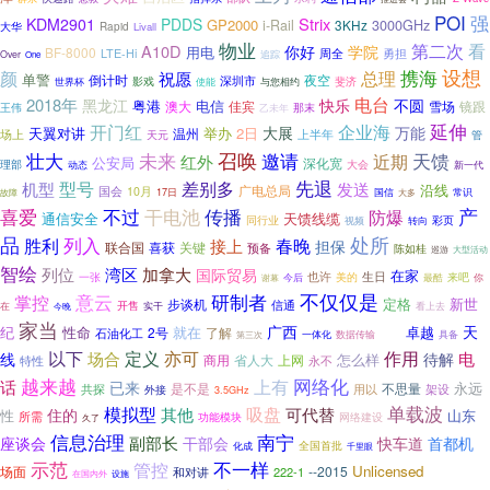
POI
强
Strix
KDM2901
PDDS
GP2000
3000GHz
i-Rail
3KHz
大华
Rapid
Livall
物业
第二次
看
A10D
你好
学院
用电
BF-8000
周全
勇担
LTE-Hi
追踪
Over
One
携海
设想
颜
总理
祝愿
单警
倒计时
夜空
深圳市
影戏
斐济
与您相约
世界杯
使能
电台
2018年
黑龙江
不圆
快乐
粤港
电信
澳大
佳宾
雪场
镜跟
王伟
那末
乙未年
延伸
开门红
企业海
大展
万能
天翼对讲
2日
举办
温州
上半年
场上
天元
管
召唤
壮大
未来
邀请
近期
天馈
红外
公安局
深化宽
理部
大会
动态
新一代
先退
机型
型号
差别多
发送
沿线
广电总局
国会
10月
常识
故障
17日
国信
大多
喜爱
不过
产
干电池
传播
防爆
通信安全
天馈线缆
彩页
同行业
视频
转向
品
处所
列入
胜利
春晚
接上
担保
关键
联合国
喜获
预备
陈如桂
巡游
大型活动
智绘
列位
湾区
加拿大
国际贸易
在家
也许
生日
来吧
一张
美的
最酷
谢幕
今后
你
意云
不仅仅是
研制者
掌控
定格
步谈机
新世
信通
开售
在
实干
看上去
今晚
家当
广西
天
性命
就在
卓越
纪
2号
了解
石油化工
一体化
数据传输
一平
第三次
具备
亦可
以下
定义
作用
电
场合
待解
线
怎么样
商用
上网
特性
省人大
永不
越来越
网络化
话
上有
已来
永远
共探
是不是
不思量
用以
架设
外接
3.5GHz
吸盘
单载波
模拟型
其他
可代替
住的
山东
性
所需
网络建设
功能模块
久了
信息治理
南宁
副部长
快车道
座谈会
干部会
首都机
全国首批
化成
千里眼
示范
管控
不一样
Unlicensed
场面
--2015
222-1
和对讲
设施
在国内外