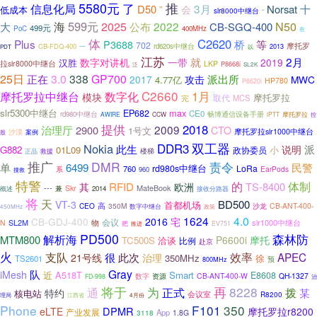
5580元
推
了
信息化局
3月
D50
Norsat
十
”
会
低成本
slr8000中继台
“
599元
N50
海
2025
2022
大
公布
CB-SGQ-400
499元
PoC
400MHz
在
体
C2620
Plus
桥
等
P3688
702
摩托罗
CB-FDQ-400
rd620s中继台
2013
一
以
PDT
江苏
2月
一带
就
数字对讲机
2019
汉胜
拉slr8000中继台
LKP
P8668i
泛
SL2K
25日
3.0
338
GP700
派出所
正在
攻击
2017
MWC
4.77亿
HP780
P6620i
C2660
1月
数字化
摩托罗拉中继台
模块
摩托罗拉
取代
完
MCS
slr5300中继台
max
EP682
CE0
畅博通信设备手册
rd980中继台
AWIRE
CCW
iPTT
摩托罗拉
控
提供
2018
2009
治理厅
2900
CTO
1号文
沙漠
摩托罗拉slr1000中继台
股
案例
双工器
Nokia
DDR3
此生
派
说明
G882
01L09
小
政协委员
楼梯
正品
救援
推广
DMR
责令
单
6499
民警
rd980s中继台
LoRa
760
系
EarPods
960
搜救
特警
RFID
的
体制
欧洲
TS-8400
其
---
MateBook
Skr
兼
2014
概述
接收分路器
将
天
BD500
VT-3
首都机场
CEO
高
350M
沙龙
CB-ANT-400-
数字中继台
政策
450MHz
1624
4.0
CB-GDJ-400
2016
宅
会议
SL2M
物
slr1000中继台
N
把
EV751
推进
PD500
森林防
解析海
MTM800
P6600i
摩托
TC500S
洽谈
比例
赴京
火
支队
效率
APEC
很
此次
21号线
治理
350MHz
徐
TS2601
800MHz
预
Gray
队
iMesh
近
A518T
Smart
E8608
资源
CB-ANT-400-W
QH-1327
数字
FD-998
治
将于
再
8228
为
正式
通
拨
某
特约
核电站
会议室
R8200
理局
江西省
4月份
Phone
F101
350
DPMR
eLTE
摩托罗拉r8200
产业发展
App
3118
1.8G