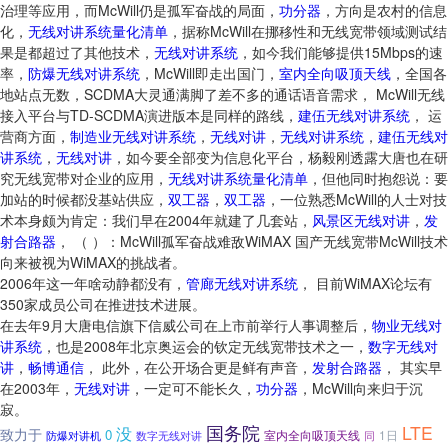
治理等应用，而McWill仍是孤军奋战的局面，
功分器
，方向是农村的信息
化，
无线对讲系统量化清单
，据称McWill在挪移性和无线宽带领域测试结
果是都超过了其他技术，
无线对讲系统
，如今我们能够提供15Mbps的速
率，
防爆无线对讲系统
，McWill即走出国门，
室内全向吸顶天线
，全国各
地站点无数，SCDMA大灵通满脚了差不多的通话语音需求， McWill无线
接入平台与TD-SCDMA演进版本是同样的路线，
建伍无线对讲系统
， 运
营商方面，
制造业无线对讲系统
，
无线对讲
，
无线对讲系统
，
建伍无线对
讲系统
，
无线对讲
，如今要全部变为信息化平台，杨毅刚透露大唐也在研
究无线宽带对企业的应用，
无线对讲系统量化清单
，但他同时抱怨说：要
加站的时候都没基站供应，
双工器
，
双工器
，一位熟悉McWill的人士对技
术本身颇为肯定：我们早在2004年就建了几套站，
风景区无线对讲
，
发
射合路器
， （ ）：McWill孤军奋战难敌WiMAX 国产无线宽带McWill技术
向来被视为WiMAX的挑战者。
2006年这一年啥动静都没有，
管廊无线对讲系统
， 目前WiMAX论坛有
350家成员公司在推进技术进展。
在去年9月大唐电信旗下信威公司在上市前举行人事调整后，
物业无线对
讲系统
，也是2008年北京奥运会的钦定无线宽带技术之一，
数字无线对
讲
，
畅博通信
， 此外，在公开场合更是鲜有声音，
发射合路器
， 其实早
在2003年，
无线对讲
，一定可不能长久，
功分器
，McWill向来归于沉
寂。
国务院
LTE
没
致力于
0
室内全向吸顶天线
1日
防爆对讲机
数字无线对讲
同