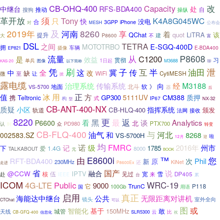
改
CB-OHQ-400
Capacity
中继台
RFS-BDA400
处
推动
搜狗
自
操纵
革开放
须
Tony
K4A8G045WC
只
快
没电
合
3GPP
iPhone
MESH
公布会
对
及
2019年
河南
8260
享
着
quot
LiTRA
该
提升
QChat
大
P8600
建
不
富
DSL
TETRA
之间
MOTOTRBO
E-SGQ-400D
拥
车辆
E-BDA400
摄像
EP821
从
P8608
流量
C1200
是
效益
贯彻
习
单兵
1日起
图像
M3688
以下简称
聊
KAS-20
泄
凭
刷
互
子
半
油田
这
冀
传
全
中
改
缺
WiFi
微
让
CytiMESH
至
掀
露电缆
经
M3188
治理系统
传输系统
向
北斗
》
地面
软
VS-5700
器
后
用
正
值
冰
方
5111UV
CM388
质押
携
GP300
Teltronic
式
构
IP67
NX-32
型
CB-ANT-400-NX
质疑
小区
指挥系统
CB-HLQ-400
颁发
轨道
接收
法网
8220
更
返
最
黑
Analytics
看
谈
P6600
北
PD980
PTX700
认
到
众
转变
CB-FLQ-400
与
油气
河北
和
8268
002583.SZ
VS-5700H
啦
迎
12月
均
FMRC
诺
级
2016年
州市
记
下
1785
爱
1.4G
8000
TALKABOUT
元
BOOK
E8600i
™
由
您
RFT-BDA400
Phil
原
次
新
230MHz
KiNet
还
P8600Ex
走进
国产
省
说
@CCW
融合
IPTV
见过
雪
核
伍
宽
DP405
赴
来
IEEE
台
累
ICOM
4G-LTE
Public
WRC-19
9000
它
TrunC
P118
100Gb
用语
国
启用
真正
海能达中继台
公共
无限距离对讲机
镜头
室外全向
CTChat
可以
图
或
智能化
基于
150MHz
城管
敢
天线
云
SLR5300
比
CB-GFQ-400
信息化
祝