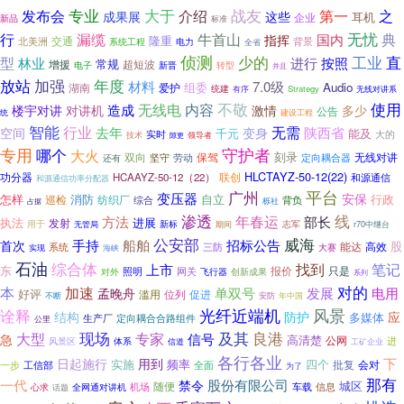
专业
战友
大于
之
发布会
介绍
第一
成果展
这些
耳机
企业
新品
标准
无忧
行
漏缆
牛首山
典
指挥
国内
隆重
北美洲
交通
背景
系统工程
电力
全省
侦测
少的
直
工业
型
林业
进行
按照
常规
增援
超短波
电子
转型
新晋
并且
放站
年度
加强
材料
7.0级
组委
Audio
湖南
爱护
统建
有序
Strategy
无线对讲系
使用
内容
不敬
无线电
造成
激情
楼宇对讲
对讲机
多少
公告
统
建设工程
智能
行业
无需
去年
陕西省
空间
变身
千元
能及
实时
大的
技术
领导者
隙更
专用
哪个
守护者
大火
刻录
保驾
无线对讲
双向
坚守
定向耦合器
还有
劳动
HLCTAYZ-50-12(22)
功分器
联创
HCAAYZ-50-12（22）
和源通信
和源通信功率分配器
广州
平台
变压器
安保
怎样
消防
自立
行政
巡检
纺织厂
综合
背负
占据
栎社
线
渗透
方法
年春运
部长
进展
执法
发射
新标
用于
志军
r70中继台
无管局
期间
威海
公安部
手持
招标公告
船舶
首次
股
能达
高效
三防
系统
大赛
实现
海峡
石油
综合体
找到
笔记
上市
东
报价
照明
只是
网关
对外
飞行器
创新成果
系列
对的
本
加速
单双号
发展
电用
孟晚舟
好评
滥用
位列
促进
不断
安防
年中国
光纤近端机
风景
诠释
防护
结构
多媒体
应
定向耦合合路组件
生产厂
公里
及其
良港
现场
专家
大型
信号
急
高清楚
公网
进
风景区
体系
工矿企业
信道
各行各业
下
日起施行
用到
频率
四个
实施
批复
会对
一步
全面
工信部
为了
那有
一代
股份有限公司
禁令
城区
机场
随便
车载
信息
心求
话题
全网通对讲机