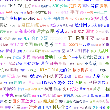
300公里
范围内
用好
网信
TK-3178
资讯
高铁
购买指南
Critical
1.15亿
事宜
乌镇
招标
盛行
伟业
免费下载
公司上市
摄像头
一家
莅临
释放
不简单
之年
步步
精准
发短信
商美
消防局
宏微
多元化
地位
车地
科达
新理念
重临
监控系统
九牧
通信网
再获
确定
台变
杀出
方向
一体
把手
订货
发展现状
1.6亿元
运营管理
考试
高速公路
漏洞
实名
无
属于
复习指导
交换机
再度
干啥
不变
合作交流
下一阶段
几个
处
锐迈
数
提高工作效率
北纬
看到
小站
感知
思考
卖国
年产量
八成
的哥
灭顶之灾
1000万台
字城市
模转数
检阅
格局
空间站
抗战胜
新科技
冲到
百名
展团
也能
大潮
档次
第五届
值钱
通信软件
你们
头盔
五个
利
活动中
埃塞俄比亚
定了
实验室
其
体中
频谱路线图
70周年
比赛
证书
不应该
气候
设立
生力军
先
求证
财报
首先
胡剑
实
测评
主流厂
唱响
LIGHT-Net
机
定的
路
接收机多
允许
一对多
我想
指南
那么
认识
可达
扩充
大别
中波
能够
高科技
占有
地带
被困
尤其是
截获
17名
系外
第三方
Vidyo
科院
HSPA
厚的
鸣枪
1700
邓伟
用过
多上
就让
跟
个中
业者
选手
开
预案
好处
工程
福建
通信设备
苗圩
性好
慢了
重大
有很
论文
音质
辟
经济
幸免
提案
常见问题
有关系
误区
质量
工程
新发展
最高
浅析
不到
骁龙
年底
大多数
置放
有啥
面前
组成部分
架
划分
师
出行
双频双
要用
面向
通联
分布式
因素
扩展
运营
模块化
构
设计理念
资
表现
部件
面临
牌照
投资
清单
相对于
承认