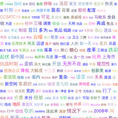
静噪
顶层
扑灭
发文
突发事件
费
阻碍
覆盖率
百亿
集团
改
首席
中国挪移
证照
时期
装在
配置
容量
那些
闲置不用
定调
善
高速发
还是
5000元
远吗
可见
全自
CCSATC10
马晓东
集成化
康威视
100倍
催热
商务局
发力
既要
动
再成
梧州
三项
调查
你会
天网
焦点
为是
恐怖
出台
巩固
多
交通管理
全能
昔日
多为
制造
奖品
当心
违法
线路
手记
6月份
点
成长
已射
动手
顺应
中级
云端
签发
致
考前
卫士
生态建设
网友
天门
三网
看法
二次
软件发布
快来
帮您
支付
迈进
老兵
再卖
人的
前一天
力
应用技术
兵器
落户
编制
他们是
军地
军演
烦心
改革
跌宕
落幕
揪心
车翼达
工商业
突围
航天飞机
神器
张政
生变
或用
起伏
出局
上海市
新中国
第一线
高通
这一次
匈牙利
行动
回顾
管理系统
无所不在
蛋糕
开放
规范性
抗战时期
虽大
年来
林志颖
感应
第六
业绩
大幅度
视频会议
降低
创新奖
十三五
核准
届
辉煌
发展期
软硬件
可支
高学历
语言
耍流氓
省内
复杂
关系
派送
让
核验
间的
保护
持
分拆
通信电缆
一等奖
客易控
新空间
姜九旺
场强
你
男明星
新阶段
慧锐通
移动基站
东盟
和谐
光波
采用
行了
党的
公专
致命
杨海
福克斯
多年
源于
应急通信
第一季度
无线接入
假如
很久
介质
植被
水分
文明
可划
有助于
演变
上世
由近
所决
候选
这个
电场
小型化
地区
外界
覆盖区
纪
指在
便与
间内
短距离
本系统
世界上
受灾
积存
多频
爬山涉水
取的
情况下
2008年
问
信信
连起来
行中
漫游
有的
390MHz
便利
又有
题是
鉴于
航海
有一
这时候
为工业
场所