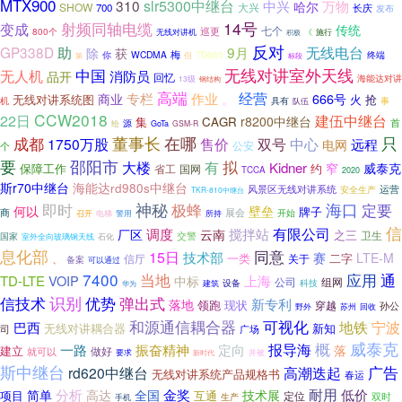
MTX900
310
slr5300中继台
中兴
万物
哈尔
SHOW
大兴
700
长庆
发布
射频同轴电缆
14号
变成
传统
七个
巡更
800个
无线对讲机
积极
《
施行
反对
GP338D
助
9月
无线电台
除
获
梅
WCDMA
TD950
终端
你
但
标段
第
中国
无线对讲室外天线
无人机
消防员
品开
回忆
海能达对讲
13级
钢结构
高端
经营
专栏
作业
。
商业
666号
无线对讲系统图
火
抢
机
具有
事
队伍
CCW2018
建伍中继台
22日
r8200中继台
集
CAGR
首
给
源
GoTa
GSM-R
董事长
在哪
只
成都
双号
1750万股
售价
中心
远程
电网
公安
个
要
邵阳市
拟
有
大楼
Kidner
窄
威泰克
保障工作
约
省工
国网
TCCA
2020
斯r70中继台
海能达rd980s中继台
风景区无线对讲系统
安全生产
运营
TKR-810中继台
神秘
海口
定要
即时
极蜂
何以
壁垒
牌子
商
展会
开始
所持
召开
电梯
警用
信
有限公司
调度
搅拌站
厂区
云南
之三
交警
卫生
国家
石化
室外全向玻璃钢天线
息化部
同意
15日
技术部
赛
LTE-M
一类
二字
、
信厅
关于
备案
可以通过
7400
当地
应用
通
TD-LTE
VOIP
上海
中标
公司
组网
设备
科技
华为
建筑
识别
优势
信技术
弹出式
新专利
落地
领跑
现状
穿越
孙公
回收
野外
苏州
和源通信耦合器
可视化
地铁
宁波
巴西
无线对讲耦合器
新知
司
广场
威泰克
概
定向
报导海
一路
振奋精神
落
建立
就可以
做好
要求
新时代
并被
斯中继台
广告
rd620中继台
高潮迭起
无线对讲系统产品规格书
春运
分析
耐用
高达
金奖
低价
简单
全国
技术展
互通
项目
定位
双时
手机
生产