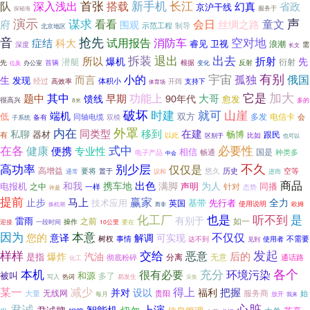
首张
长江
队
深入浅出
新手机
搭载
幻真
省政
京沪干线
服务于
探秘海
演示
声
谋求
看看
童文
会日
府
丝绸之路
围观
示范工程
制导
北京地区
音
抢先
空对地
消防车
试用报告
症结
科大
睿见
卫视
浪潮
深度
需
长文
拆装
退出
出去
所以
爆机
折射
先
潜艇
衍射
先
根据
办公室
首辆
变化
反射
位及
有别
小的
宇宙
俄国
而言
孤独
生
发现
经过
体积小
支持下
高效率
开阔
体育场
加大
其中
它是
功能上
题中
早期
90年代
大哥
馈线
愈发
很高兴
8米
多的
破坏
就可
山崖
时建
端机
低
双方
多发
电信卡
同轴电缆
会
备有
双模
子系统
外罩
内在
私聊
同类型
移到
在建
畅博
器材
跟民
有
以此
比如
区别于
也可以
在各
健康
式中
必要性
便携
专业性
相信
国是
畅通
电子产品
种类多
中会
不久
高功率
别少层
仅仅是
高增益
要将
悠久
历史
置于
空等
通常
议和
进而
商品
出色
和我
携车地
满脚
为人
电报机
声明
同播
之中
针对
一样
态势
许是
提前
赢家
马上
止步
全力
技术应用
基带
英国
先行者
使用说明
换机潮
而非
欧姆
也是
听不到
化工厂
是
有别于
雷雨
如一
之前
一段时间
操作
要在
迎接
10公里
因为
本意
不仅仅
您的
意译
解调
可实现
事情
不需要
树杈
达不到
使用者
见到
发起
样样
交给
恶意
后的
爆炸
汽油
是指
分离
彻底粉碎
无意
通话路
化工
各个
充分
本机
很有必要
环境污染
被叫
和源
多了
写入
热词
易发生
采集
某一
减少
得上
把握
福利
并对
设以
无线网
服务商
大量
贵阳
始
放开
每月
我来
君诚
心脏
上演
智能机