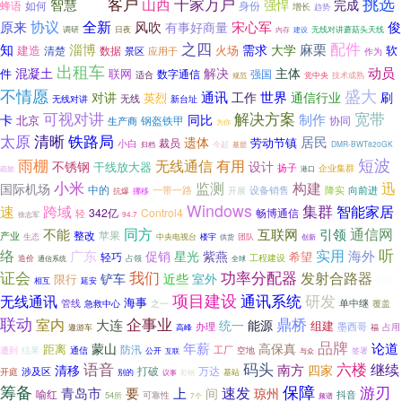
客户
挑选
山西
千家万户
智慧
强悍
完成
蜂语
如何
方案
身份
增长
趋势
协议
全新
原来
宋心军
风吹
俊
有事好商量
日夜
调研
无线对讲蘑菇头天线
内存
建设
之四
配件
知
淄博
麻栗
需求
大学
建造
火场
软
清楚
数据
景区
应用于
作为
出租车
动员
混凝土
解决
主体
联网
件
数字通信
强国
适合
党中央
技术成熟
规范
不情愿
盛大
对讲
通讯
世界
工作
通信行业
刷
英烈
无线对讲
无线
新台址
可视对讲
解决方案
宽带
制作
卡
同比
北京
钢盔铁甲
协同
生产商
为你
铁路局
太原
清晰
居民
遗体
劳动节镇
小白
裁员
今起
基层
DMR-BWT820GK
归档
短波
雨棚
无线通信
有用
不锈钢
设计
干线放大器
扬子
企业集群
疏散
港口
小米
构建
监测
迅
国际机场
中的
一带一路
设备销售
降实
向前进
抗爆
挪移
开展
Windows
跨域
集群
速
智能家居
342亿
Control4
畅博通信
轻
徐志军
94.7
同方
不能
通信网
互联网
引领
整改
苹果
产业
团队
生态
中央电视台
楼宇
供货
创新
实用
听
络
广东
海外
促销
星光
紫燕
希望
轻巧
工程建设
造价
通信系统
占领
全球
证会
我们
功率分配器
发射合路器
铲车
近些
室外
限行
延安
群组
相互
项目建设
通讯系统
研发
无线通讯
海事
单中继
管线
之一
急救中心
覆盖
联动
鼎桥
企事业
室内
大连
统一
能源
组建
办理
墨西哥
占用
福
遨游车
高峰
品牌
年薪
论道
蒙山
高保真
距离
防汛
工厂
遭到
结果
通信
空地
公开
互联
签署
与众
语音
码头
六楼
继续
南方
清移
四家
万达
打破
涉及区
开庭
别的
基站
彩钢
议事
筹备
保障
游刃
速发
青岛市
要
上
间
琼州
喻红
抖音
54所
可靠性
频谱
7个