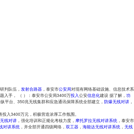
研判队伍，
发射合路器
，泰安市
公安局
对现有网络基础设施、信息技术系
入手， （ ）：泰安市公安局3400万
投入
公安
信息化
建设 据了解，
功
纵平台、350兆无线集群和应急通讯保障系统全部建立，
防爆无线对讲
，
将投入3400万元，积极营造浓厚工作氛围。
无线对讲
，强化培训和正规化考核力度，
摩托罗拉无线对讲系统
，泰安市
线对讲系统
，并全部开通四级网络，
双工器
，
海能达无线对讲系统
，
无线