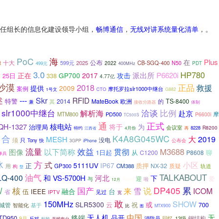
”任组长的信息化建设领导小组，
畅博通信
，
无线对讲系统量化清单
，。
PoC
海
Plus
在
公布
十大
t
599元
2025
CB-SGQ-400
N50
2022
499元
PDT
400MHz
3.0
HP780
月
派出所
P6620i
正在
GP700
2017
攻击
25日
338
4.77亿
沙漠
正品
2018
救援
提供
2009
案例
摩托罗拉slr1000中继台
CTO
1号文
G882
述
---
Skr
RFID
特警
2014
MateBook
欧洲
的
TS-8400
其
兼
接收分路器
体制
slr1000中继台
洽谈
解析海
比例
赴京
MTM800
PD500
摩
P6600i
TC500S
通
正式
QH-1327
核电站
将于
为
治理局
会议室
R8200
特约
再
8228
4月份
江西省
合
K4A8G045WC
2019
大
MESH
须
没电
只
Tony
快
公布会
3GPP
iPhone
流量
效益
以下简称
贯彻
M3688
图像
1日起
从
聊
C1200
P8608
单兵
冰
方
小区
式
5111UV
IP67
质押
正
NX-32
质疑
用
GP300
CM388
轨道
构
型
油气
TALKABOUT
LQ-400
和
VS-5700H
河北
下
迎
爱
与
8268
啦
12月
累
核
DP405
W
国产
来
说
雪
ICOM
台
融合
伍
IEEE
省
IPTV
见过
宽
敢
150MHz
SHOW
SLR5300
或
云
700
城管
祝
智能化
基于
比
MTX900
图
中国
终端
无人机
无
品开
TD950
9月
消防员
回忆
13级
钢结构
反对
标段
无线电台