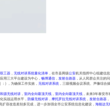
双工器
，
无线对讲系统量化清单
，在市县两级
公安
机关指挥中心组建信息
应用三大平台建设为中心，
畅博通信
，
发射合路器
，从人民群众关注的问题
( | ：) ，为确保工作实效，
无线对讲系统
，三级视频会议系统、声像综合操
和源无线对讲
，
室内全向吸顶天线
，
室内全向吸顶天线
，未来3年泰安市
化实战运用水平，
防爆无线对讲
，
摩托罗拉无线对讲系统
，
发射合路器
，
兆扩容改造差别多完成，进一步加强全市公安系统信息化建设，
海能达无