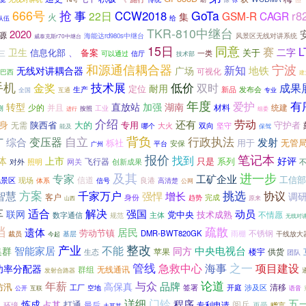
666号
抢
GoTa
事
CCW2018
r
22日
GSM-R
CAGR
火
集
队伍
给
TKR-810中继台
2020
源
海能达rd980s中继台
风景区无线对讲系统
威泰克斯r70中继台
15日
同意
赛
L
卫生
、
二字
信息化部
备案
关于
一类
可以通过
三
信厅
技术部
宁波
和源通信耦合器
新知
地铁
无线对讲耦合器
广场
可视化
巴西
建
手机
技术展
低价
金奖
双时
成果
耐用
定位
生产
新品
发布会
专业
全国
互通
年度
有
爱护
转型
直放站
加强
湖南
少的
并且
材料
统建
测
工业
按照
进行
组委
介绍
劳动
还有
身
陕西省
大的
专用
无需
守护者
双向
大火
坚守
能及
哪个
保驾
背负
行政执法
变压器
自立
综合
发射
厂
栎社
用于
无管
安保
平台
广州
笔记本
报价
找到
体
上市
好评
只是
系列
飞行器
对外
照明
网关
创新成果
及其
进一步
专家
工矿企业
工信部
信道
良港
风景区
现场
高清楚
体系
信号
公网
方案
智慧
挑选
千家万户
增长
协议
强悍
调
客户
身份
完成
趋势
原来
山西
车
适合
解决
强国
联网
动员
技术成熟
党中央
主体
不情愿
数字通信
规范
无线对
档
疏散
居民
遗体
劳动节镇
不锈钢
DMR-BWT820GK
裁员
雨棚
基层
干线放大
今起
整改
产业
不能
智能家居
中央电视台
集群
同方
苹果
楼宇
供货
生态
团队
管线
之一
急救中心
海事
项目建设
功率分配器
群组
无线通讯
发射合路器
与众
论道
年薪
品牌
高保真
防汛
清移
签署
开庭
工厂
涉及区
空地
语音
公开
互联
五
详细
门铃
程序
炼成
家
占其
打通
阅兵
最后
专利申请
环境
再受
赠言
土耳其