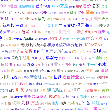
首个
售价
8200中继台
1750万股
公安
建伍中继台
双号
在哪
成都
董事长
壁垒
运营商
召开
安全生产
展会
牌子
所持
何以
即时
电梯
极蜂
开始
警用
神秘
VOIP
华为
TE-M
组网
科技
应用
当地
中标
上海
公司
TD-LTE
7400
建筑
设备
报导海
就可以
并被
一路
新时代
定向
威泰克斯
做好
振奋精神
概
落
立
要求
北美洲
展
这些
大于
漏缆
隆重
电
企业
第一
系统工程
耳机
之行
战友
交通
标准
序
内容
Audio
不敬
楼宇对讲
7.0级
无线电
Strategy
对讲机
无线对讲系统
造成
激情
和源通信功率分配器
无线对讲功分器
HCAAYZ-50-
刻录
定向耦合器
渗透
志军
实现
年春运
进展
局
方法
新标
期间
r70中继台
首次
线
系统
部长
单双号
滥用
对的
诠释
孟晚舟
公
加速
促进
位列
安防
电用
不断
年中国
发展
各行各业
心求
频率
日起施行
四个
会对
下一代
批复
全面
用到
为了
实施
俊知
清楚
日夜
风吹
宋心军
建设
研
有事好商量
建造
内存
无线对讲蘑菇头天线
全新
对讲
新台址
世界
通信行业
无线
可视对讲
禁令
英烈
工作
盛大
讲
刷卡
通讯
北京
设计
一带
有用
港口
扬子
短波
国际机场
小米
企业集群
挪移
器
抗爆
中的
无线通信
引领
轻巧
通信系统
紫燕
造价
广东
星光
通信网络
创新
促销
互联网
占领
遨游车
室内
大连
高峰
覆盖
联动
单中继
企事业
办理
能源
鼎
研发
通讯系统
统一
议事
彩钢
万达
筹备
喻红
六楼
南方
四家
打破
码头
别的
基站
继续
青岛市
去看
第二届
一
南极
光纤
之美
运输安全
瓦房
世界级
和源通信室内全向吸顶天线