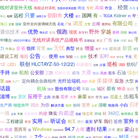
经营
线对讲室外天线
高端
海能达对讲机
商业
专栏
作业
具有
。
无线对讲系统图
只要
远程
大楼
国网
邵阳市
有
Kidner
窄
TCCA
电网
约
中心
省工
拟
保障工作
调度
有限公司
云南
海口
室外全向玻璃钢天线
国家
石化
厂区
交警
搅拌站
之
定要
领跑
优势
通信技术
野外
穿越
现状
回收
落地
苏州
新专利
识别
弹出式
孙公司
无线对讲系统产品规格书
广告
中继台
分析
rd620中继台
高潮迭起
春运
简单
高达
无忧
新晋
增援
全省
背景
力
指挥
典型
超短波
林业
侦
牛首山
国内
电子
常规
公告
技术
实时
建设工程
使用
项目
变
千元
智能
去年
多少
空间
行业
隙更
领导者
巡检
联创
HLCTAYZ-50-12(22)
12（22）
纺织
和源通信
消防
占据
怎样
船舶
大赛
手持
公安部
石油
综合
三防
招标公告
威海
股东
海峡
高效
能达
多媒体
定向耦合合路组件
光纤近端机
应急
里
大型
风景
结构
生产厂
防护
话题
机场
那有
股份有限公司
城区
蜂语
全网通对讲机
如何
车载
随便
信息
出租
淄博
应用于
麻栗
景区
混凝土
需求
火场
之四
作为
大学
数据
配件
软件
归
为你
同比
宽带
清晰
小白
生产商
钢盔铁甲
协同
解决方案
铁路局
制作
太原
向前进
一路
342亿
构建
降实
轻
徐志军
跨域
设备销售
畅博通信
监测
开展
迅速
听证会
室外
实用
工程建设
相互
铲车
我们
近些
延安
限行
希望
海外
全球
结果
94.7
Windows
遭到
蒙山
墨西哥
占用
组建
桥
距离
福
通信
Control4
7个
上
对话
可靠性
54所
厂
保障
频谱
抖音
采购
琼州
项目组
速发
要
游刃
组图