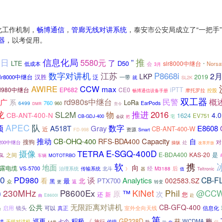
化工作机制，
畅博通信
，
管廊无线对讲系统
，泰安市公安局成立了“一把手
器
，以考促用。
信息化局
1日
”
推
5580元
了
LTE
D50
slr8000中继台
低成本
会
Norsa
3月
“
数字对讲机
P8668i
江苏
2
LKP
汉胜
泛
2019
r8000中继台
一带
就
SL2K
AWIRE
CCW
max
d980中继台
EP682
CE0
iPTT
摩托罗拉
控股
畅博通信设备手册
双工器
概
rd980s中继台
民警
广
系
LoRa
760
6499
EarPods
960
责令
DMR
龙
SL2M
推进
2016
物
CB-ANT-400-N
4.0
1624
EV751
CB-GDJ-400
会议
把
宅
APEC
队
数字
预
A518T
Gray
E8608
CB-ANT-400-W
近
资源
FD-998
Smart
推动
CB-OHQ-400
Capacity
RFS-BDA400
自
搜狗
对
200中继台
处
操纵
改革开放
E-SGQ-400D
摄像
TETRA
E-BDA400
KAS-20
是
之间
SL
车辆
MOTOTRBO
软
携
地面
向
露电缆
经
后
VS-5700
M3188
治理系统
传输系统
北斗
》
器
值
Teltronic
0
PD980
谈
CB-F
Analytics
看
002583.SZ
北
PTX700
最
黑
众
返
更
转变
230MHz
P8600Ex
KiNet
Phil
™
@CC
原
0
次
新
您
还
赴
E8600i
由
无限距离对讲机
公共
CB-GFQ-400
真正
信息化
启用
镜头
可以
室外全向天线
台
第
巡更
积极
GP338D
梅
七个
《
获
WCDMA
缆
无线对讲机
施行
传统
14号
助
除
但
你