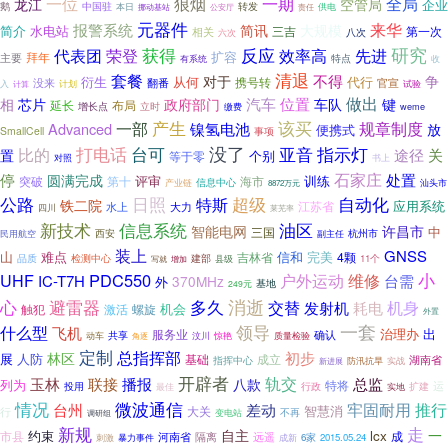
全局
一位
狼烟
一期
龙江
空管局
企业
鹅
中国驻
转发
本日
公安厅
责任
供电
挪动基站
元器件
来华
报警系统
简讯
大规模
简介
水电站
三吉
第一次
相关
八次
六次
获得
研究
代表团
荣登
反应
先进
效率高
扩容
拜年
主要
有系统
特点
收
清退
套餐
不得
对于
争
衍生
从何
代行
携号转
没来
翻番
官宣
入
计算
计划
试验
做出
芯片
汽车
位置
相
政府部门
车队
键
延长
布局
增长点
立时
缴费
weme
产生
该买
一部
规章制度
Advanced
镍氢电池
放
便携式
SmallCell
事项
打电话
没了
指示灯
台可
亚音
比的
途径
关
置
个别
等于零
书上
对照
石家庄
停
处置
圆满完成
评审
训练
突破
海市
第十
信息中心
产业链
汕头市
8872万元
公路
日照
特斯
超级
自动化
铁二院
江苏省
应用系统
大力
水上
四川
莱芜率
新技术
信息系统
油区
智能电网
许昌市
中
三国
西安
杭州市
民用航空
副主任
装上
GNSS
山
难点
完美
吉林省
信和
4颗
品质
检测中心
建部
11个
县级
写就
增加
小
PDC550
UHF
户外运动
维修
IC-T7H
台需
370MHz
外
基地
249元
消逝
心
避雷器
多久
交替
机身
发射机
耗电
机会
激活
螺旋
触犯
外置
领导
一套
什么型
飞机
出
治理办
服务业
共享
确认
汶川
惊艳
动车
角逐
质量检验
定制
总指挥部
初步
林区
展
人防
基础
成立
湖南省
指挥中心
防汛抗旱
实战
新进展
开辟者
播报
轨交
玉林
联接
总监
列为
八款
特将
运
投用
行政
扩建
最佳
实地
情况
微波通信
牢固耐用
推行
台州
差动
智慧消
大关
行
不再
变电站
调研组
新规
走
自主
一
约束
lcx
市县
成
河南省
隔离
远遥
6家
2015.05.24
刺激
暴力事件
成新