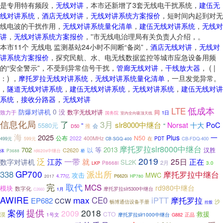
是专用特有频段，
无线对讲
，本市还新增了3套无线电干扰系统，
建伍无
线对讲系统
，
酒店无线对讲
，
无线对讲系统方案报价
，短时间内起到对无
线电波的干扰作用，
无线对讲系统量化清单
，
建伍无线对讲系统
，
无线对
讲
，
无线对讲系统方案报价
，”市无线电治理局有关负责人介绍，。
本市11个 无线电 监测基站24小时不间断“备岗”，
酒店无线对讲
，
无线对
讲系统方案报价
，探究民航、水、电无线数据监控等城市应急设备用频
的“安全警示”，不受到异常信号干扰，
管廊无线对讲
，
干线放大器
， ( |
：) ，
摩托罗拉无线对讲系统
，
无线对讲系统量化清单
，一旦发觉异常。
，
隧道无线对讲系统
，
建伍无线对讲系统
，
无线对讲系统
，
建伍无线对讲
系统
，
接收分路器
，
无线对讲
LTE
低成本
0
没
防爆对讲机
数字无线对讲
致力于
同
国务院
1日
室内全向吸顶天线
信息化局
了
3月
slr8000中继台
PoC
Norsat
十大
5580元
”
“
推
会
D50
海
2025
Plus
一
N50
公布
400MHz
2022
在
PDT
CB-FDQ-400
499元
599元
CB-SGQ-400
摩托罗拉slr8000中继台
702
等
2013
以
C2620
汉胜
体
P3688
rd620s中继台
桥
泛
2019
一带
就
25日
江苏
正在
数字对讲机
SL2K
2月
P8668i
3.0
LKP
GP700
派出所
338
摩托罗拉中继台
攻击
MWC
4.77亿
2017
P6620i
HP780
取代
完
MCS
rd980中继台
模块
数字化
摩托罗拉slr5300中继台
1月
C2660
AWIRE
max
CE0
iPTT
摩托罗拉
EP682
CCW
沙
畅博通信设备手册
控股
案例
提供
2018
2009
救援
CTO
漠
摩托罗拉slr1000中继台
正品
1号文
G882