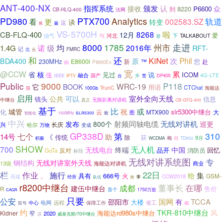
ANT-400-NX
指挥系统
认
颁发
接收
众
8220
P6600
到
CB-HLQ-400
法网
PTX700
PD980
Analytics
轨道
002583.SZ
看
更
谈
转变
返
最
黑
VS-5700H
啦
8268
CB-FLQ-400
12月
爱
油气
与
河北
下
TALKABOUT
迎
走进
8000
1785
州市
均
2016年
1.4G
诺
级
RFT-
记
北
FMRC
元
和
还
KiNet
Phil
原
次
BDA400
您
230MHz
E8600i
™
新
赴
由
P8600Ex
宽
@CCW
累
省
核
见过
说
伍
ICOM
4G-LTE
融合
来
IEEE
国产
雪
DP405
IPTV
台
Public
9000
P118
WRC-19
它
BOOK
用语
CTChat
TrunC
海能达
国
100Gb
启用
公共
室外全向天线
可以
镜头
信息
无限距离对讲机
中继台
真正
CB-GFQ-400
基于
比
或
城管
祝
化
slr5300中继台
云
MTX900
大
图
150MHz
敢
智能化
SLR5300
中兴
射频同轴电缆
无线对讲机
发布
800个
巡更
兴
长庆
哈尔
万物
变成
GP338D
第
310
七个
14号
《
助
传统
除
你
获
9月
梅
但
积极
WCDMA
TD950
SHOW
700
无人机
无线电台
终端
中国
品开
反对
回忆
GoTa
消防员
标段
无线对讲系统图
专
无线对讲室外天线
钢结构
13级
海能达对讲机
商业
栏
施行
22日
作业
。
集
给
具有
666号
火
GSM-
高端
CCW2018
经营
抢
事
队伍
r8200中继台
董事长
在哪
成都
建伍中继台
售价
R
首个
1750万股
CAGR
只要
公安
国网
TCCA
邵阳市
大楼
有
省工
中心
电网
远程
保障工作
拟
双号
约
TKR-810中继台
风
海能达rd980s中继台
Kidner
窄
2020
威泰克斯r70中继台
源