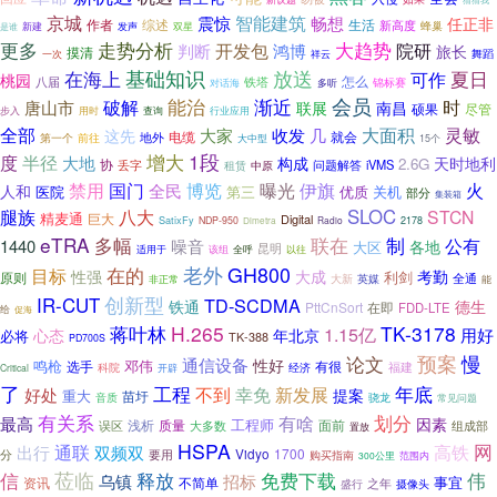
京城
智能建筑
震惊
畅想
任正非
作者
综述
生活
新高度
发声
双星
蜂巢
新建
是谁
更多
走势分析
大趋势
判断
开发包
院研
鸿博
旅长
摸清
舞蹈
祥云
一次
基础知识
放送
夏日
在海上
可作
桃园
怎么
八届
铁塔
多听
锦标赛
对话海
渐近
会员
能治
时
破解
唐山市
联展
南昌
硕果
尽管
行业应用
步入
用时
查询
灵敏
全部
几
大面积
大家
收发
这先
电缆
就会
地外
第一个
前往
大中型
15个
1段
度
增大
半径
大地
构成
天时地利
2.6G
协
iVMS
丢字
问题解答
租赁
中原
博览
伊旗
火
禁用
国门
全民
曝光
人和
医院
第三
优质
关机
部分
集装箱
腿族
八大
SLOC
STCN
精麦通
巨大
Digital
SatixFy
NDP-950
Radio
2178
Dimetra
eTRA
联在
多幅
制
公有
1440
噪音
各地
大区
昆明
适用于
该组
全呼
以往
老外
在的
GH800
目标
大成
性强
考勤
利剑
原则
全通
大新
英媒
非正常
能
创新型
IR-CUT
TD-SCDMA
铁通
德生
PttCnSort
在即
FDD-LTE
给
促海
蒋叶林
H.265
TK-3178
1.15亿
用好
心态
年北京
必将
TK-388
PD700S
慢
论文
预案
通信设备
性好
鸣枪
邓伟
有很
选手
经济
福建
科院
Critical
开辟
了
年底
工程
不到
新发展
好处
幸免
提案
重大
苗圩
音质
骁龙
常见问题
划分
有关系
有啥
最高
因素
工程师
浅析
质量
面前
误区
大多数
组成部
置放
HSPA
通联
高铁
网
出行
双频双
1700
分
要用
Vidyo
购买指南
300公里
范围内
莅临
免费下载
信
释放
伟
乌镇
招标
事宜
资讯
不简单
之年
盛行
摄像头