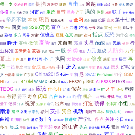
直击
拥抱
逾越
师一麦
发改委
隧道
来袭
交通银行
我国
断水
获批
战线
变脸
三岁
满的
联手
阿雷
自带
多模
重磅
重办
产于
你是
阿拉
将来
荣膺
增压
杨杰
阿里
新春
职员
坚忍不拔
本次
全网
第十七
武
一波
投票
喜欢
威泰克斯
拓朋
聚合
白云
直立
3260万元
国度
首例
警
共进
一批
7亿元
司法行
捷思
决定
兮云
西南
大唐
指点
反恐
值班室
在京
为什么
致敬
多方
对射
周界
座机
访问
政
郑祖辉
带有
高管
睁开
微信
头显
来自海
酝酿
行
亮点
赛特
民航
硬件
组织
携手
线图
一般
分类
人防办
业标准
万元
万个
兼容
建议
国际标准
挑战
司法
电池
修改
幕上
执照
再
不了
大浪淘沙
层面
卡你
携号转网
感受
设置
束缚
敢用
添
进入
接头
合成
好呢
一员
手中
概念
含
娱乐场所
带宽
年前
办法
拨出
使用技巧
China2015
4G--
前
悬
41个
GSM-
SVAC
义
分配器
将会
广东省
FreeWheel
字
410M
pl360
eChat
PT578
HI
EP820
ALK838
WiMAX
iRail
Eric
1.4GHz
Relay
应该
保密
TEDS
什么样
才干
串频
何时
还会
法律
机上
组成
描述
思量
分区
有得
得不
寿命
闪耀
咋样
合在
机台
岚岛
开机
号的
路上
无法
比起
一起
合理
祝贺
打造
确保
小组
出席
记得
量子
京津冀
电讯
活动
博览会
结合
无锡
无线技术
南港
安排
资金
机动
赣州
建成
衡阳市
庆祝活动
单位
各类
永泰县
工程项目
产学研
曲靖
各界
关注
数十年
今日
推进省
胡明朗
坚持
伙伴
装财局
2018年度
浙江省
李天碧
集成
电务
多车
先在
紧急
特设
空港
干线
治理机构
最强大脑
民
承载
最后一
军工
巴州
共促
河曲
亟需