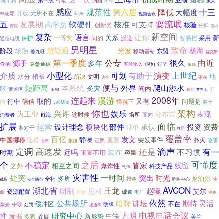
业绩
匈牙利
行动
第一线
回顾
虽大
出局
感应
规范性
第六届
十三
降低
大幅度
开放
无所不在
林志颖
年来
视频会议
耍流氓
五
发展期
高学历
软硬件
核准
可支持
核验
创新奖
分拆
辉煌
省内
复杂
新空间
语言
关系
让你
新
一等奖
间的
派送
客易控
采用
保护
通信电缆
男明星
和谐
致命
慧锐通
杨海
场强
光波
阶段
东盟
移动基站
姜九旺
福克斯
很久
第一季度
公专
由近
源于
多年
应急通信
党的
假如
无线接入
行了
电场
上世纪
小型化
有助于
演变
介质
可划
水分
地
植被
所决
文明
指在
这个
本系统
便与
爬山涉水
短距离
外界
受灾
区
间内
覆盖区
有
多频
世界上
积存
连起来
漫游
2008年
取的
又有
行中
信信
问题是
情况下
的
鉴于
390MHz
你也
架构
兴许
娱乐
为工业
分布式
表现
场所
航海
这时候
面向
消费者
扩展
面临
运营
设计理念
模块化
部件
承认
投资
资费
清单
相对于
牌照
覆盖率
百亿
发文
静噪
中国挪移
顶层
突发事件
阻碍
扑灭
改善
证照
首席
集团
定调
高速发
滴声
还是
有一
不习惯
远吗
装在
时期
闲置不用
容量
之后
可懂度
个
不稳定
管家
残留
相互之间
之外
爆炸性
科技产品
气体
灾害性
处突
一时间
突出
时光
多所
尼泊尔
全社
排查
呼叫中心
生
安全防范
截取
AVCON
湖北省
研制
王龙
赵曦
思科
艾尔
资源配置
诚邀
国外
电厂
命
率先
依然
公共场所
暗牌
期待
讲坛
灵活
缓冲区
不在
中吹
明牌
激光
处罚
接通率
研究中心
方明
电视电话会议
性
中缺
发掘
新形势
参展
多家
美兰