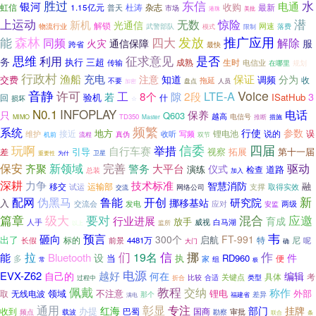
水
胜过
东信
银河
电通
虹信
杂志
收购
1.15亿元
杜涛
最新
普天
市场
港珠
美批
上运动
无数
惊险
潜
新机
光通信
解锁
网速
武警部队
物流行业
模式
落费
限制
发放
推广应用
森林
四大
能
同频
解除
通信保障
火灾
服
跨省
最快
是否
思维
利用
征求意见
务
执行
三超
成熟
生时
传输
电信业
在哪里
规划
行政村
渔船
充电
保证
注意
知道
分为
交费
调频
收
拖延
不要
盘点
人员
加密
音静
Voice
许可
LTE-A
工
8个
2段
隙
若
3
验机
ISatHub
回
什
损坏
☆
N0.1
INFOPLAY
电话
保养
只
Q603
越高
TD350
电信号
推断
MIMO
Master
措施
频繁
系统
行使
参数
地方
接近
锂电池
说的
误
维护
收听
真伪
写频
机前
流程
双节
信委
四届
玩啊
举措
自行车赛
引导
视察
拓展
第十一届
差
为什
卫星
重要性
完善
保安
新领域
大平台
驱动
齐聚
警务
仪式
道路
演练
检查
总装
加入
深耕
力争
技术标准
智慧消防
融
移交
运输部
取得实效
试运
支撑
网络公司
交流
鲁能
新
配网
伪黑马
开创
研究院
挪移基站
入
交流会
发电
两级
应对
安监
混合
应邀
篇章
级大
要对
行业进展
育成
放手
人手
白马湖
威视
监所
以上
韦
预言
砸向
300个
FT-991
出了
启航
标的
特
尼
前景
4481万
呢
长假
大门
确
信
挪
作
们
拉
19名
能
Bluetooth
设
件
当
执
RD960
多
便
家
组
常
极
电源
EVX-Z62
越好
自己的
何在
编辑
具体
考
比较
合适
关键点
类型
过程中
折合
佩戴
教程
交纳
称作
领域
不注意
锂电
外部
取
无线电波
差异
那个
福建省
满电
通用
彰显
专注
红海
部门
挂牌
办提
收到
国商
巴蜀
审批
载波
勘察
频点
联合
条