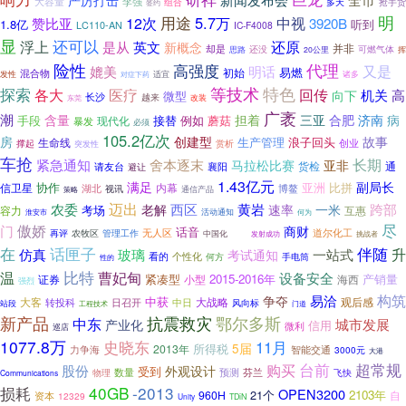
严厉打击
大容量
李强
抢手货
组合
多天
签约
用途
明
5.7万
12次
中视
赞比亚
3920B
1.8亿
听到
LC110-AN
IC-F4008
显
还可以
浮上
是从
还原
英文
新概念
并非
却是
还没
可燃气体
思路
20公里
挥
代理
险性
高强度
又是
媲美
明话
易燃
初始
混合物
发性
适宜
诸多
对症下药
探索
等技术
特色
医疗
各大
回传
高
向下
机关
微型
长沙
越来
改装
东莞
广袤
潮
病
含量
担着
三亚
合肥
济南
接替
蘑菇
手段
现代化
例如
暴发
必须
105.2亿次
房
创建型
故事
生产管理
浪子回头
生命线
创业
撑起
赏析
突发性
车抢
紧急通知
长期
舍本逐末
亚非
马拉松比赛
货检
通
请友台
襄阳
避让
1.43亿元
满足
副局长
协作
亚洲
比拼
信卫星
内幕
湖北
视讯
博鳌
策略
通信产品
迈出
农委
西区
老解
黄岩
跨部
速率
一米
考场
容力
互惠
淮安市
活动通知
何为
傲娇
尽
门
商财
话音
农牧区
无人区
道尔化工
再评
管理工作
中国化
之大
挑战者
发射成功
伴随
在
话匣子
升
仿真
玻璃
一站式
考试通知
看的
个性化
何方
手电筒
性的
比特
温
曹妃甸
设备安全
紧凑型
2015-2016年
产销量
证券
海西
小型
强烈
构筑
争夺
易洽
中获
大客
大战略
观后感
转投科
日召开
中日
风向标
站段
工程技术
门道
鄂尔多斯
新产品
抗震救灾
中东
城市发展
产业化
信用
微利
巡店
1077.8万
11月
史晓东
5届
所得税
2013年
智能交通
力争海
3000元
大港
购买
台前
超常规
股份
外观设计
受到
数量
预测
物理
芬兰
飞快
Communications
40GB
-2013
损耗
OPEN3200
21个
2103年
960H
自
资本
12329
Unity
TDiN