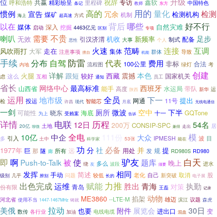
升级
位
祝辞
共赢
专访
精彩纷呈
里程碑
鑫软
呼和浩特
中国特色
教师
条记
东方
用的
量化
惯例
高的
检测
宣告
冗余
检测机构
煤矿
机制
海上
方式
超高速
背后
哪些
好不行
以在
媒体
自然灾难
深入
挖掘
启动
4463亿元
专项
区别
需要
不贵
喇叭
足步
新频率
无效
机收
引汉济渭
配备
制式
大事
恶性
个人
范畴
连接
火速
互调
风吹雨打
走在
大军
集体
群体
注意事项
导致
擅自
机能
手续
防雷
分布
自驾
代表
费用
非标
100公里
合法
绿灯
内地
流程图
考
创建
详解
跟短
本色
火腿
西藏
震撼
较好
这么
国家机关
互相
虑
员工
通知
省长
网络中心
西班牙
最高标准
山西省
能手
水运局
带队
高度
运
新华
陕西
运用
全员
地市级
下一
提出
网通
11号
投运
检
智能芯
许昌
现代
月底
无线电通信
一剑
厕所
微波
空中
下半
可能性
海底
GQTone
晓东
十一
为上
受贿案
告诉
电联
详情
历程
12日
54名
200万
CONSIP-SPC
20亿
土地
居
兼得
走出
聊微
模
全电
111份
10亿
中企
大众
引入
IPMESH
波
目
多
土中
53张
科学家
能在
功
社
必备
1977年
分
并
提
巨
规
远
用处
那
隧
所有
发
廊
RD980S
RD980
驴友
即
白天
啊
被
使
题库
Push-to-Talk
晚上
多么
进水
绕
波段
友
须要
相同
发挥
简述
手动
自己
取消
问题
较低
老化
新突破
股
级别
几乎
辨别
长的
电子展
力推
出色完成
赋能
胜出
青海
执勤
运维
对策
青岛
份有限
王磊
记录
动物
ME3860
掐架
--LTE-M
雄迈
议题
河北省
滨江
使用不当
森虎
1447-1467MHz
铸就
拉动
美俄
展览会
30日
附件
也要
进出口
变
数传
各行业
电线电缆
加油
混血