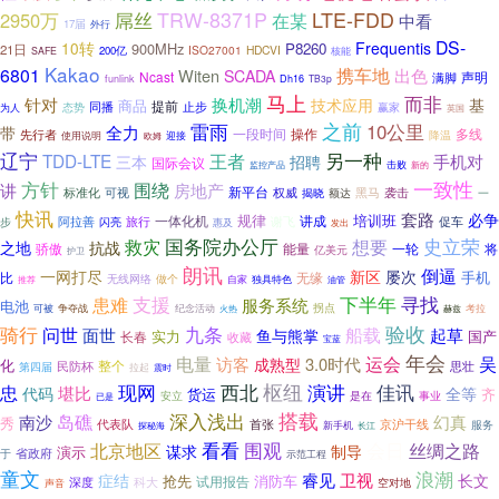
TRW-8371P
LTE-FDD
屌丝
2950万
在某
中看
向钱看
17届
外行
DS-
10转
Frequentis
900MHz
P8260
21日
ISO27001
HDCVI
200亿
SAFE
核能
Kakao
携车地
6801
出色
Witen
SCADA
Ncast
声明
满脚
funlink
Dh16
TB3p
马上
而非
换机潮
针对
技术应用
基
商品
提前
同播
态势
止步
赢家
为人
英国
雷雨
之前
10公里
全力
带
一段时间
先行者
操作
多线
降温
迎接
使用说明
欧姆
辽宁
另一种
TDD-LTE
王者
手机对
三本
招聘
国际会议
监控产品
击败
新的
方针
一致性
围绕
讲
房地产
新平台
黑马
标准化
可视
权威
揭晓
袭击
额达
一
快讯
套路
必争
规律
培训班
一体化机
讲成
旅行
谢飞
促车
阿拉善
步
闪亮
惠及
发出
国务院办公厅
史立荣
救灾
想要
之地
抗战
骄傲
能量
一轮
将
亿美元
护卫
朗讯
倒逼
屡次
一网打尽
新区
手机
比
无缘
无线网络
做个
推荐
自家
独具特色
油管
支援
下半年
患难
寻找
服务系统
电池
拐点
争夺战
考拉
可被
纪念活动
火热
赫兹
验收
骑行
问世
九条
船载
面世
起草
鱼与熊掌
实力
国产
长春
收藏
宝蓝
年会
吴
电量
运会
访客
3.0时代
成熟型
化
整个
思壮
民防杯
第四届
拉起
震时
西北
枢纽
演讲
忠
现网
佳讯
堪比
代码
全等
货运
齐
是在
事业
安立
已是
搭载
深入浅出
南沙
岛礁
幻真
秀
首张
代表队
京沪干线
新手机
服务
探秘海
长江
围观
北京地区
看看
会日
丝绸之路
谋求
制导
演示
省政府
于
示范工程
童文
浪潮
睿见
症结
卫视
长文
抢先
试用报告
消防车
深度
科大
空对地
声音