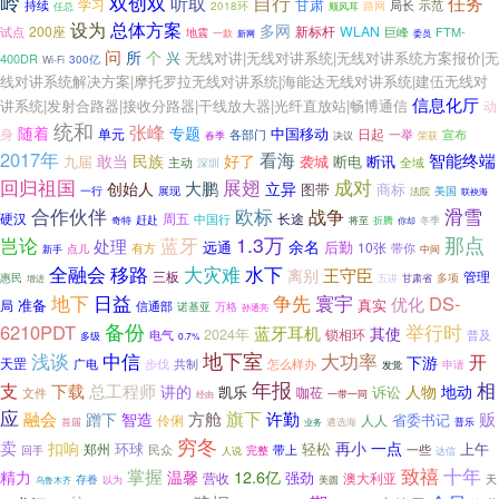
岭
双创双
自行
任务
听取
甘肃
持续
学习
局长
示范
2018环
顺风耳
路网
任总
设为
总体方案
多网
200座
新标杆
WLAN
FTM-
试点
巨峰
地震
一款
委员
新网
问
所
个
兴
无线对讲|无线对讲系统|无线对讲系统方案报价|无
400DR
300亿
Wi-Fi
线对讲系统解决方案|摩托罗拉无线对讲系统|海能达无线对讲系统|建伍无线对
信息化厅
讲系统|发射合路器|接收分路器|干线放大器|光纤直放站|畅博通信
动
统和
张峰
随着
专题
中国移动
身
单元
日起
各部门
一举
宣布
春季
决议
荣获
2017年
看海
智能终端
敢当
民族
好了
九届
袭城
断电
断讯
主动
深圳
全域
回归祖国
成对
展翅
大鹏
创始人
立异
图带
商标
一行
美国
展现
法院
联袂海
欧标
滑雪
合作伙伴
战争
周五
长途
硬汉
中国行
赶赴
奇特
将至
折腾
你却
冬季
那点
1.3万
岂论
蓝牙
处理
余名
远通
后勤
10张
有方
带你
新手
点儿
中间
全融会
大灾难
移路
水下
王守臣
离别
管理
三板
惠民
多项
增进
五讲
甘肃省
地下
日益
争先
寰宇
DS-
优化
准备
真实
局
信通部
诺基亚
万格
孙通亮
备份
举行时
6210PDT
蓝牙耳机
其使
2024年
锁相环
电气
普及
多级
0.7%
浅谈
中信
地下室
大功率
开
下游
天罡
共制
怎么样办
广电
步伐
发觉
申请
年报
相
支
下载
总工程师
讲的
人物
地动
凯乐
诉讼
咖莅
文件
一带一同
经由
应
旗下
融会
方舱
许勤
贩
蹭下
智造
省委书记
伶俐
人人
首届
遴选海
普乐
业务
穷冬
卖
扣响
再小
一点
环球
轻松
上午
郑州
民众
带上
一些
回手
人说
完整
达信
十年
掌握
致禧
精力
12.6亿
温馨
强劲
营收
澳大利亚
天
存眷
乌鲁木齐
以为
美圆