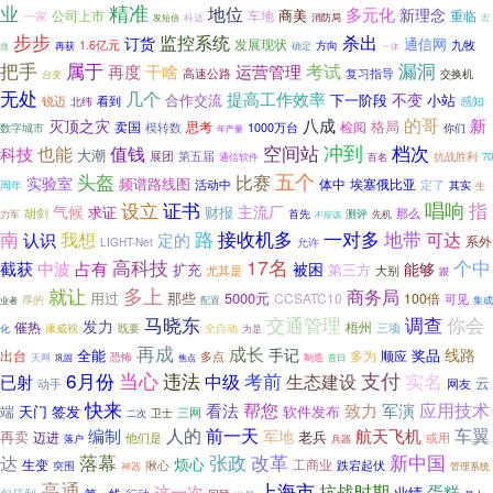
精准
业
地位
多元化
新理念
商美
重临
一家
公司上市
车地
消防局
科达
发短信
宏
步步
监控系统
杀出
订货
发展现状
通信网
九牧
1.6亿元
方向
再获
确定
微
一体
漏洞
把手
属于
考试
再度
干啥
运营管理
高速公路
复习指导
交换机
台变
无处
几个
提高工作效率
不变
合作交流
下一阶段
小站
锐迈
看到
感知
北纬
的哥
八成
新
灭顶之灾
格局
思考
检阅
卖国
模转数
1000万台
你们
数字城市
年产量
冲到
空间站
档次
也能
值钱
科技
大潮
展团
第五届
抗战胜利
70
通信软件
百名
五个
头盔
比赛
实验室
频谱路线图
体中
埃塞俄比亚
定了
活动中
其实
周年
生
设立
证书
唱响
指
气候
主流厂
求证
财报
那么
胡剑
首先
力军
测评
不应该
先机
路
一对多
南
我想
接收机多
地带
认识
可达
定的
系外
LIGHT-Net
允许
高科技
17名
个中
截获
中波
占有
被困
能够
扩充
第三方
尤其是
大别
跟
就让
多上
商务局
用过
那些
5000元
CCSATC10
100倍
可见
厚的
配置
业者
集成
马晓东
交通管理
调查
你会
发力
催热
梧州
既要
全自动
三项
康威视
为是
化
再成
成长
手记
线路
全能
奖品
出台
顺应
多为
恐怖
多点
天网
巩固
焦点
制造
昔日
6月份
当心
违法
考前
支付
中级
生态建设
实名
已射
云
动手
网友
快来
帮您
军演
应用技术
看法
致力
端
天门
软件发布
签发
三网
二次
卫士
人的
前一天
车翼
编制
军地
航天飞机
老兵
再卖
迈进
或用
他们是
落户
兵器
落幕
张政
改革
新中国
达
烦心
生变
工商业
跌宕起伏
突围
揪心
神器
管理系统
高通
上海市
抗战时期
蛋糕
这一次