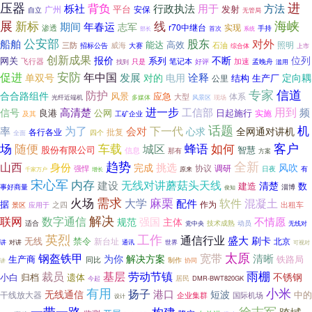
压器
进
背负
行政执法
方法
栎社
用于
平台
发射
广州
安保
自立
无管局
展
线
海峡
新标
期间
年春运
志军
r70中继台
实现
渗透
手持
部长
首次
系统
公安部
股东
对外
船舶
能达
高效
三防
威海
照明
招标公告
大赛
石油
综合体
上市
创新成果
不断
报价
位列
网关
系列
飞行器
只是
笔记本
加速
找到
好评
孟晚舟
滥用
安防
年中国
促进
诠释
发展
对的
单双号
电用
定向耦
结构
生产厂
公里
专家
信道
防护
合合路组件
风景
应急
大型
体系
现场
光纤近端机
多媒体
风景区
进一步
用到
信号
高清楚
工信部
频
良港
公网
日起施行
实施
及其
工矿企业
话题
下一代
机
为了
会对
率
心求
全网通对讲机
批复
各行各业
四个
全面
如何
客户
场
随便
车载
城区
蜂语
股份有限公司
智慧
信息
那有
方案
趋势
全新
山西
身份
挑选
完成
风吹
协议
调研
强悍
日夜
有
千家万户
原来
增长
宋心军
内存
无线对讲蘑菇头天线
建设
清楚
建造
数
淄博
事好商量
俊知
需求
麻栗
火场
混凝土
大学
软件
配件
据
作为
之四
景区
应用于
出租车
解决
联网
数字通信
强国
规范
不情愿
主体
适合
党中央
技术成熟
动员
无线对
英烈
工作
通信行业
盛大
刷卡
无线
禁令
新台址
北京
讲
对讲
世界
通讯
可视对
太原
宽带
钢盔铁甲
清晰
为你
解决方案
生产商
铁路局
同比
制作
讲
协同
雨棚
基层
劳动节镇
裁员
不锈钢
小白
归档
遗体
今起
居民
DMR-BWT820GK
有用
小米
扬子
港口
无线通信
短波
干线放大器
中的
企业集群
国际机场
设计
徐志军
一带一路
构建