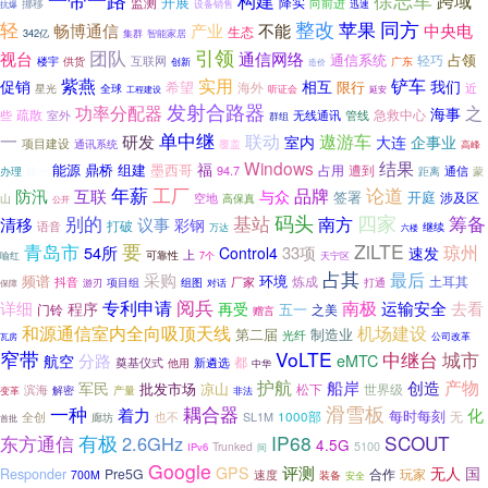
跨域
监测
开展
降实
向前进
挪移
设备销售
迅速
抗爆
整改
苹果
同方
轻
畅博通信
产业
不能
中央电
生态
342亿
集群
智能家居
引领
团队
视台
通信网络
通信系统
占领
轻巧
互联网
楼宇
供货
广东
创新
造价
紫燕
铲车
实用
促销
相互
我们
希望
限行
海外
近
星光
全球
听证会
工程建设
延安
发射合路器
功率分配器
之
海事
疏散
些
管线
急救中心
室外
无线通讯
群组
单中继
一
联动
遨游车
研发
大连
室内
企事业
项目建设
通讯系统
覆盖
高峰
结果
Windows
福
能源
鼎桥
组建
墨西哥
占用
遭到
94.7
通信
办理
距离
蒙
统一
年薪
工厂
论道
品牌
防汛
互联
与众
签署
开庭
涉及区
空地
山
高保真
公开
别的
码头
四家
筹备
基站
南方
清移
议事
彩钢
打破
语音
继续
万达
六楼
青岛市
要
ZiLTE
琼州
54所
33项
Control4
速发
上
可靠性
天宁区
喻红
7个
占其
采购
最后
频谱
环境
土耳其
炼成
抖音
组图
厂家
项目组
对话
打通
保障
游刃
阅兵
南极
专利申请
详细
运输安全
去看
程序
再受
五一
门铃
之美
赠言
和源通信室内全向吸顶天线
机场建设
第二届
制造业
光纤
瓦房
公司改革
窄带
VoLTE
中继台
城市
分路
eMTC
航空
都
奠基仪式
新遴选
他用
中华
产物
护航
船岸
创造
军民
批发市场
凉山
松下
世界级
滨海
解密
产量
变革
非法
滑雪板
一种
耦合器
着力
化
每时每刻
也不
1000部
无
全创
廊坊
SL1M
首批
有极
IP68
SCOUT
东方通信
2.6GHz
4.5G
Trunked
5100
IPv6
间
Google
评测
国
GPS
无人
Responder
Pre5G
合作
玩家
700M
速度
装备
安全