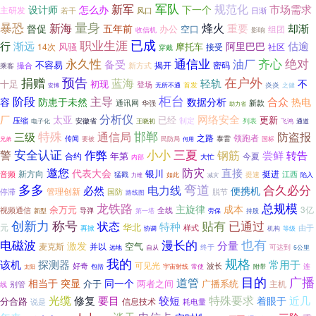
军队
新军
规范化
市场需求
设计师
怎么办
下一个
主研发
风口
若干
日渐
量身
暴恐
新海
烽火
重要
却渐
督促
五年前
办公
空口
组团
收信机
影响
职业生涯
已成
行
渐远
估逾
阿里巴巴
风骚
摩托车
14次
接受
社区
穿戴
通信业
齐心
永久性
油厂
绝对
备受
不容易
揭开
密码
撮合
新方式
乘客
预告
在户外
捐赠
蓝海
轻轨
不
初现
十足
登场
首发
炎炎
安博
无所不通
之健
柜台
阶段
主导
合众
热电
容
防患于未然
数据分析
通讯网
新款
华强
助力省
分析仪
厂
网络安全
太亚
已经
更新
压缩
制定
安徽省
列表
飞鸿
通道
电子化
王晓初
特殊
邯郸
防盗报
通信局
三级
之路
领跑者
泰雷
传闻
国标
兄弟
要被
民防局
何用
安全认证
小小
警
三夏
钢筋
作弊
尝鲜
转告
年第
合约
今夏
大忙
内部
邀您
防灾
直接
代表大会
银川
新方向
挺进
江西
音频
猛戳
提速
如此
陷入
力维
减灾
多多
弯道
合久必分
电力线
必然
便携机
停滞
管理创新
国防
脱节
路线图
龙铁路
总规模
主旋律
成本
余万元
3亿
全线
视频通信
新型
导弹
第一塔
持股
劳保
创新力
称号
贴有
已通过
状态
特种
华北
元
样式
由于
再掀
协调
机构
等级
也有
电磁波
漫长的
分量
激发
空气
麦克斯
并以
远地
自从
终于
可达到
5公里
规格
我的
该机
探测器
常用于
可见光
好奇
波长
连
宇宙射线
包括
常使
附带
太阳
目的
广播
道管
相当于
突显
同一个
介于
两者之间
广播系统
别管
主机
线
光缆
特殊要求
近几
修复
要目
较短
着眼于
分合路
信息技术
说是
耗电量