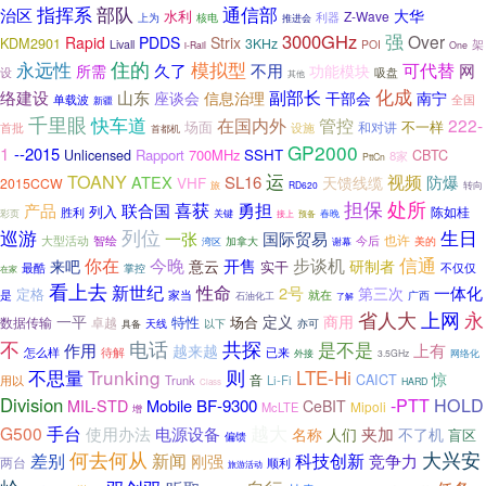
指挥系
部队
通信部
治区
大华
水利
Z-Wave
利器
上为
核电
推进会
3000GHz
强
Over
Rapid
PDDS
Strix
KDM2901
3KHz
架
Livall
POI
i-Rail
One
永远性
住的
模拟型
可代替
久了
不用
网
所需
功能模块
设
吸盘
其他
副部长
化成
络建设
山东
座谈会
信息治理
干部会
南宁
单载波
全国
新疆
千里眼
快车道
在国内外
管控
222-
场面
不一样
和对讲
首批
设施
首都机
GP2000
1
--2015
Rapport
700MHz
SSHT
CBTC
Unlicensed
8家
PttCn
运
TOANY
视频
ATEX
SL16
防爆
VHF
天馈线缆
2015CCW
转向
旅
RD620
担保
处所
喜获
勇担
产品
联合国
列入
陈如桂
胜利
彩页
关键
预备
春晚
接上
巡游
列位
生日
一张
国际贸易
也许
今后
大型活动
智绘
加拿大
美的
湾区
谢幕
信通
你在
今晚
步谈机
开售
来吧
意云
研制者
实干
最酷
不仅仅
掌控
在家
看上去
性命
新世纪
2号
一体化
第三次
定格
是
家当
就在
广西
石油化工
了解
省人大
上网
永
一平
定义
商用
特性
场合
数据传输
卓越
天线
以下
亦可
具备
电话
不
共探
是不是
上有
作用
越来越
怎么样
待解
已来
外接
3.5GHz
网络化
Trunking
则
LTE-Hi
不思量
惊
音
CAICT
Trunk
Li-Fi
用以
HARD
Class
Division
-PTT
HOLD
MIL-STD
Mobile
BF-9300
CeBIT
Mipoli
McLTE
增
越大
G500
手台
使用办法
电源设备
人们
夹加
名称
不了机
盲区
偏馈
何去何从
大兴安
科技创新
差别
新闻
刚强
竞争力
两台
顺利
旅游活动