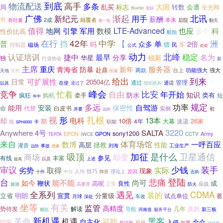
到底
物流配送
高手
多条
大国
乱买
标志
转数
会遭
局
全光网
Bluetel
管好
广佛
新纪元
渐起
北讯
用手
薪酬
市
本来
2成
颠覆者
后院
吞吐量
新一轮
翻天
值得
地网
LTE-Advanced
引擎
军用
数模
也应
科
多个
性价比高
航拍
42年
在行
中学
挡
【
单
洲
普
2倍
众多
吗
军
磁场
猎
民
控制器
公式
处处
动力
北峰
认证培训
稳定
捷中
最早
名为
分享
锐新
华星
独
行业协会
新
主席
服务器
重庆
青海省
防暴
新年
赴鼎
两款
台上
功能强大
强大
安然
天地
区域
到来
给出
可扩展性
日常
池你
20504亿
管理
通过
通话
在使
以其
通过了
组织机构
竞争
峰会
比安
年开始
忙着
自由
知识
类有
疯狂
防水
短
购机
牵手
年中
规定
多远
功率
自驾游
能用
安装
保密性
命
代替
白皮书
实例
初
并要
远的
扎根
形
视
电科
13本
却
10倍
期
大幕
26家
4年
速递
指
卡
职能
SPH6000
3220
Anywhere
4号
SALTA
sony1200
Army
EPON
GPON
IWCE
CCTV
TERTA
来自
体育场馆
数博
一呼百应
高层
拯救
性能
灌音
刘海
工业生产
事故
边防
想象
加征
吸顶
是什么
卫星通信
却变
商场
参见
有线
丰富
上述
以及
提高
少钱
审议
装手
实际
劣势
取得
现象
技巧
人均
理论上
申办
原因
十件
阵营
选购
登陆
台
悲痛
尚可
能不能
如今
鞭状
良性
成
高呢
应战
正常
旅游
高要求
防火
全系列
遇见
CDMA
装的
明朗
分量级
立省
宣贯
试点单位
蓄
月球
车改
深处
坐等
有关
监管
高精度
势待发
几年
真的
解读
导航
相比
新三板
河南造
服务平台
新机遇
黑客
革命
机遇
可能
自主化
全会
回应
入侵
易被
如果
新议题
猜猜我