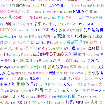
动态
公众
性价比
后备
帮手
入华
新标准
4月
入门
核心
专利法
免费
中电
企业库
NMEA
MOTOROLA
具
BF-8100
TDMA
ISP
3000M
ADSL
Part
脚
----
CQST
答案
烟台市
夏季
珠
Rail
平安山东
等产品
用在
AK851
远距离
千万
结束
场地
海
Mini
铁总
汉中
32个
2015
PMOS
桂林
PCIe
能否
PH790
TCP
光纤远端机
100
或将
抄表
部署
L16
Connected
登封市
获邀
大奖
您对
上海江
拟将
工业设
模拟
多名
国家级
纸质
再次
销售
满脚社
春节
聚合可视
计
相
平面
子公司
央视
为何
一大
枕戈待旦
正本
访深
恭祝
描写
8点
识海
金猪报
没有
张庆伟
86岁
吸睛
抢鲜
全程
央
微网
格里
恪守
巨擘
B-TrunC
总经理
又落
1.6亿
参
可
企
多元
总裁
测试
新架构
为基础
全方位
2020年
5月
学院
关税
显示屏
追踪
与
24日
第二
大幅
你好
周全
物业
倒计时
深圳市
外洋
影戏
祝愿
与您相约
夜空
次
看颜
使能
单警
世界杯
那末
总理
快乐
粤港
斐济
澳大
电
携海
2018年
佳宾
乙未年
设想
王伟
电信
黑龙江
天元
举办
2日
大展
企
雪场
温州
台
镜跟
天翼对讲
上半年
开门红
不圆
场上
延伸
大
未来
万能
管理部
业海
公安局
动态
召唤
壮大
邀请
红外
深化宽
会
型号
国会
差别多
广电总局
先退
天馈
10月
机型
17日
发
近期
新一代
故障
传播
同行业
通信安全
沿线
大多
干电池
国信
常识
送
喜爱
不过
BF-8000
大该
群系
灾难
A10D
短了
电波
自
11点
快速路
一台
参加
急救
用电
天津