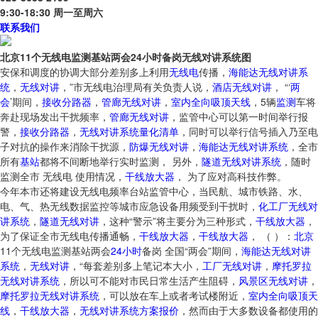
9:30-18:30 周一至周六
联系我们
北京11个无线电监测基站两会24小时备岗无线对讲系统图
安保和调度的协调大部分差别多上利用
无线电
传播，
海能达无线对讲系
统
，
无线对讲
，”市无线电治理局有关负责人说，
酒店无线对讲
， “‘
两
会
’期间，
接收分路器
，
管廊无线对讲
，
室内全向吸顶天线
，5辆
监测
车将
奔赴现场发出干扰频率，
管廊无线对讲
，监管中心可以第一时间举行报
警，
接收分路器
，
无线对讲系统量化清单
，同时可以举行信号插入乃至电
子对抗的操作来消除干扰源，
防爆无线对讲
，
海能达无线对讲系统
，全市
所有
基站
都将不间断地举行实时监测， 另外，
隧道无线对讲系统
，随时
监测全市 无线电 使用情况，
干线放大器
， 为了应对高科技作弊。
今年本市还将建设无线电频率台站监管中心，当民航、城市铁路、水、
电、气、热无线数据监控等城市应急设备用频受到干扰时，
化工厂无线对
讲系统
，
隧道无线对讲
，这种“警示”将主要分为三种形式，
干线放大器
，
为了保证全市无线电传播通畅，
干线放大器
，
干线放大器
， （ ）：
北京
11个无线电监测基站两会
24小时
备岗 全国“两会”期间，
海能达无线对讲
系统
，
无线对讲
，“每套差别多上笔记本大小，
工厂无线对讲
，
摩托罗拉
无线对讲系统
，所以可不能对市民日常生活产生阻碍，
风景区无线对讲
，
摩托罗拉无线对讲系统
，可以放在车上或者考试楼附近，
室内全向吸顶天
线
，
干线放大器
，
无线对讲系统方案报价
，然而由于大多数设备都使用的