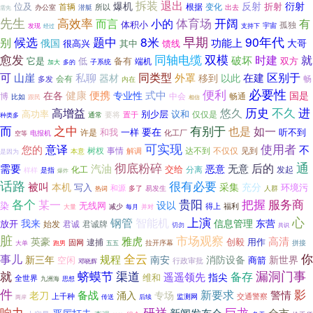
拆装
退出
爆机
反射
衍射
折射
位及
根据
变化
首辆
办公室
潜艇
所以
出去
需先
先生
开阔
高效率
而言
体育场
有
小的
体积小
孤独
宇宙
支持下
发现
经过
早期
候选
题中
8米
90年代
别
功能上
大哥
俄国
其中
馈线
很高兴
愈发
同轴电缆
双模
就
时建
破坏
它是
低
备有
双方
端机
子系统
加大
多的
可
同类型
在建
区别于
山崖
私聊
外罩
器材
移到
以此
会有
畅
多发
内在
必要性
便利
健康
便携
式中
在各
专业性
国是
中会
畅通
博
比如
跟民
相信
不久
历史
进
高增益
悠久
高功率
别少层
议和
仅仅是
要将
置于
通常
种类多
之中
而
有别于
如一
也是
要在
和我
一样
听不到
许是
化工厂
电报机
空等
可实现
使用者
意译
您的
不
事情
达不到
不仅仅
树杈
解调
见到
是因为
本意
通
彻底粉碎
后的
需要
汽油
无意
恶意
化工
交给
分离
发起
是指
样样
爆炸
话路
很有必要
被叫
本机
采集
充分
写入
环境污
和源
多了
易发生
人群
热词
各个
贵阳
服务商
把握
某一
设以
染
无线网
得上
减少
福利
大量
每月
并对
心
上演
钢管
智能机
信息管理
东营
我来
放开
始发
君诚
君诚牌
切勿
共识
脏
市场观察
雅虎
高清
英豪
创毅
用作
固网
逮捕
大单
拉开序幕
拼接
跑男
五五
全云
你
事儿
规程
新三年
南安
消防设备
新世界
空闲
商箭
行政审批
邓晓辉
就
蛴蟆节
漏洞门事
渠道
备存
遥遥领先
指尖
维和
全世界
九洲海
思想
件
新要求
影
备战
警情
老刀
涌入
专场
上千种
交通警察
后续
监测网
传送
两岸
研祥
响力
巨龙
新闻发布会
全市