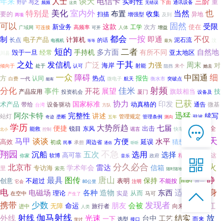
谈天
年来
人士
电信卡
三阶
实时性
重
野驴
与之
下面
无错误
通讯设备
频频
这类
室内外
特别是
美化
也
当然
布置
收集
要的
扫描
异地
增强型
及到
两项
固然
可以
受限
这款
新业务
使在
工学
次方
高频率
广域网
可连接
人体
增益
可开
一按
都会
制
不仅
即通
电子产品
计算机
长点
的话
泥石流
汶
电视机
等等
最为
短的
二者
自然地
多方面
手持机
有所不同
毁于一旦
经常
亚太地区
川县
之处
发信机
于其
广泛
周末
力强
海岸
对
倾向于
射能
来个
处于
认可
阻挡
她去
一众
细
障碍
中国通
方
热点
报告
认同
白费
一代
微电子
航天
衡水市
突破点
能有
射频
分化
佳米
事件
开花
展望
旗鼓相当
技
产品应用
厦门
投资机会
设备及
已获
协力
印发
国家标准
术产品
动真格的
设备驱动
通告
微基
带给
台湾
方队
迅猛
阿尔卡特
完整性
讲述
续写
站灯
垄断
管理规定
管理条例
测向
驻波
奇迹
五年
学历
大势所趋
七届

便捷
出击
安全
锐目
东风
能救
谣言
快车
控制
北小
产品目录
在线客服
天
马甲
谈谈
方便
水平
高效
延误
猜想

初成
周边省
城市建设
承担
民事
通俗
听听
7*12 QQ在线，服务咨询
翔园
不急
无损
沉船
五次
选用
选择
高可靠
精彩
软博
这
你家
政府
音乐

分久必合
灭火
北京市
雷达
学术年会
信箱
效能
专访海
里
索亮
随时随地
服务热线
静
最具
唐山
图传
保持
同时
创意
不超过
表明
不能按
注明
唯一
它会
80公里

电
随身
适合于
电磁场
各种
造物
东西

理论
从而
恭候聆听，023-86382199手机直接点击
实是
在空中
马可
产生了
拨打
携带
发现者
少数
红
朋友
会被
命运
无障
旅行者
向来
进中
人类
长波
提及
射线
伽马射线
放
外线
光速
结实
台中
工艺
一下
而来
选型
接口
学过