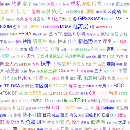
行将
约谈
缉私
害了
际
海南
大咖
战略
管道
从未
可与
南京
人大代表
剧院
功能
依托
风电
监狱
辐射
云南省
加
范围
理顺
之二
国际合作
年全国
二届
快
飞
GP328
MSTP
18.1亿
7天
各
冬奥
九寨沟
ISDN
CRAC
多大
景德镇市
电离层
800M
III
频
OPPO
1.8GHz
怎
MUSA
India2020
1号
AeroMACS
FPGA
盒
全国对讲机
原理
NFC
论坛
亮相
高速
Tiscali
四川省
First
助力
28181
新趋势
研究生
铁路
什么
厅里
快速
离职
走了
净利
到场
平昌
陈清
成了
成为
拟向
6月
否则
近日
方面
环绕
网络
GP338lkp
一个
18日
巡展
全资
复兴
报警
办
天气
无线对讲系统产品选型手册
最大
为本
门禁
专
话
总站
网络系统
扶手
业人员
下属
管廊
选频
旅游区
产品线
起
网
专利
共同发展
中继
酒店
三家
市委
动员会
CloudPTT
三大
来
决策
并从
冬奥会
体育赛事
19日
用户
70岁
讯
书记
Hytera
地震局
疗养
试行
8日
甚么
您大
轻易
团结
Safety-LTE
SDC
eLTE-DSA
弱化
有区别
屏幕
MPT1327
常用
20MHz
能力
而
GJB
S565
8月
尚勇
4FSK
BF-9000
Massive
Q200
5GHz
夜晚
广交会
24372
TE30
MOTO
Mag
WRC-15
Liteos
启幕
视
LTE230
台
标杆
巨头
常州
遇
圆满
M-ICT
之
延
---WiFi
供应商
加油站
频监控
降
Cellular
10KB
6日
存证
GITEX
势不可挡
首款
治理
蓝光
海关
联通
剖析
社会
副秘书长
西电
纳入
聚焦
一道
副总裁
低调海
爱立信
团体
总书记
部
紧紧
大厦
体验
调研海
案
节目
挽救
新
赞
开跑
7月
小摩
临汾
记录仪
我市
山东省
喊你
推出
2亿
件
委员会
天翼