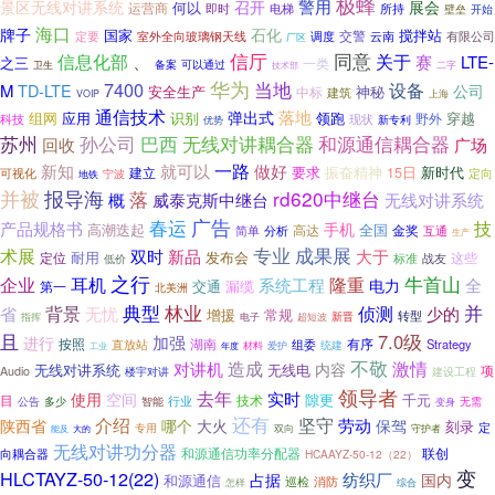
极蜂
警用
景区无线对讲系统
召开
展会
何以
运营商
即时
电梯
所持
壁垒
开始
海口
牌子
石化
国家
搅拌站
定要
交警
云南
室外全向玻璃钢天线
调度
有限公司
厂区
同意
信厅
关于
信息化部
、
赛
LTE-
之三
一类
备案
可以通过
二字
卫生
技术部
华为
当地
7400
设备
M
TD-LTE
公司
神秘
安全生产
中标
建筑
VOIP
上海
通信技术
落地
弹出式
应用
识别
领跑
穿越
组网
野外
科技
现状
优势
新专利
苏州
无线对讲耦合器
和源通信耦合器
孙公司
巴西
回收
广场
一路
就可以
新知
做好
要求
振奋精神
新时代
建立
15日
定向
可视化
地铁
宁波
报导海
并被
落
rd620中继台
概
威泰克斯中继台
无线对讲系统
广告
春运
技
产品规格书
手机
高潮迭起
全国
高达
金奖
分析
互通
简单
生产
专业
成果展
术展
双时
新品
大于
耐用
发布会
定位
标准
战友
这些
低价
之行
牛首山
企业
隆重
耳机
全
系统工程
电力
交通
漏缆
第一
北美洲
典型
并
背景
林业
侦测
省
无忧
少的
增援
常规
转型
电子
新晋
指挥
超短波
且
7.0级
加强
进行
按照
直放站
湖南
组委
有序
Strategy
爱护
统建
工业
材料
年度
不敬
对讲机
造成
激情
内容
无线对讲系统
无线电
项
Audio
楼宇对讲
建设工程
领导者
去年
实时
使用
空间
隙更
千元
技术
目
行业
公告
多少
智能
无需
变身
介绍
还有
坚守
劳动
陕西省
哪个
大火
保驾
刻录
定
专用
双向
守护者
能及
大的
无线对讲功分器
联创
向耦合器
和源通信功率分配器
HCAAYZ-50-12（22）
变
HLCTAYZ-50-12(22)
纺织厂
占据
国内
和源通信
消防
巡检
怎样
综合