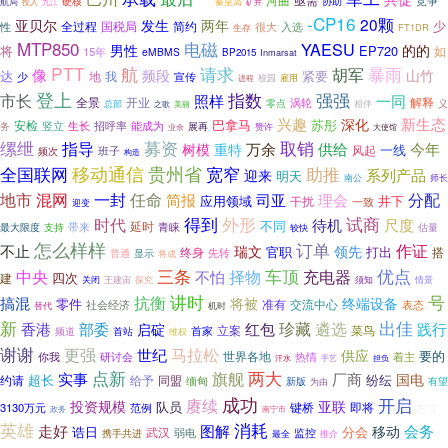
竞争
硬核
协助
航局
投入
秦皇岛
矿井
九江
-CP16
20颗
亚贝尔
发生
两年
少
简约
性
全过程
国税局
很大
入选
生存
FT1DR
MTP850
电磁
YAESU
男性
的的
将
EP720
如
15年
eMBMS
BP2015
Inmarsat
PTT
航
请求
暴雨
胡军
像
频段
山竹
达
紧要
我
少
地
宣传
校园
雇用
进程
登上
指数
强强
市长
照样
一同
全景
开业
涡轮
解释
零点
义
总部
之歌
美丽
相伴
兴趣
新生态
深化
巴拿马
苏彤
安检
竖立
生长
能成为
招呼率
展再
务
赞许
大使馆
业余
募资
缧绁
指导
取销
今年
万余
供给
树模
重特
一线
风起
班子
频次
构造
移动通信
贵州省
全国联网
宽窄
助推
迎来
系列产品
明天
南公
师长
地市
一封
分配
混网
任命
简报
司亚
理会
应用领域
井下
干扰
一致
迎变
外形
试商
得到
时代
尺度
待机
不同
延时
带来
最大限度
青睐
估量
支持
较快
怎么样样
订单
作证
不止
瑞文
领先
官职
打出
搭
终身
先转
普通
显示
将成
三条
车顶
优点
中央
择物
充电器
不怕
四次
建
探究
关闭
王建宙
须知
情景
讲时
号
抗衡
搞混
将被
终端设备
零件
准有
交流中心
社会经济
表态
替代
机时
出佳
新
珍藏
部委
遴选
践行
香港
启碇
红包
立案
菜鸟
首家
频道
首站
维权
谢谢
马拉松
更强
世纪
供应
要的
研讨会
世界各地
热情
着主
你我
手艺
汗水
担负
点新
两大
旗舰
实事
厂商
国电
超长
纷纭
给予
同盟
约请
缅甸
新版
为由
有望
成功
开启
赓续
投资规模
亚联
队员
键桥
即将
3130万元
范例
方寸
政务
南宁市
消耗
英雄
走好
图解
移动
会务
诰日
分会
武汉
弱电
监控
携手共进
推介
最全