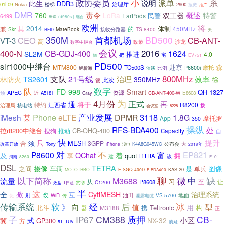
政协委员
小
派单
系
说明
此生
DDR3
治理厅
01L09
Nokia
楼梯
2900
搜救
推广
DMR
责令
概述
760
LoRa
双工器
特警
民警
EarPods
6499
960
---
rd980s中继台
欧洲
将
2014
其
体制
兼
450MHz
的
MateBook
TS-8400
Skr
接收分路器
RFID
天
350M
首都机场
BD500
CEO
CB-ANT-
VT-3
高
沙龙
政策
数字中继台
会议
400-N
2016
1624
CB-GDJ-400
SL2M
推进
4.0
把
宅
物
EV751
PD500
slr1000中继台
森
MTM800
赴京
TC500S
P6600i
摩托
比例
解析海
洽谈
800MHz
支队
21号线
效率
治理
徐
林防火
TS2601
350MHz
此次
很
数字
队
Smart
FD-998
QH-1327
APEC
近
资源
预
A518T
CB-ANT-400-W
E8608
Gray
为
4月份
正式
再
通
将于
江西省
R8200
特约
治理局
核电站
拨
会议室
8228
产业发展
Phone
3118
iMesh
eLTE
DPMR
1.8G
某
摩托罗
App
350
操纵
RFS-BDA400
处
拉r8200中继台
CB-OHQ-400
搜狗
推动
Capacity
自
快
提升
只
须
MESH
合
3GPP
公布会
大
改革开放
Tony
K4A8G045WC
iPhone
没电
2019年
不
对
EP821
P8600
QChat
富
及
着
拥
享
quot
LiTRA
建
该
8260
河南
F101
DSL
TETRA
摄像
图像
之间
车辆
是
单兵
KAS-20
MOTOTRBO
E-SGQ-400D
E-BDA400
聊
缺
微
中
以下简称
M3688
流量
习
至
让
从
P8608
C1200
贯彻
效益
1日起
半
这
掀
全
CytiMESH
治理系统
改
互
地面
刷
油田
WiFi
传
VS-5700
凭
泄露电缆
软
经
冰
传输系统
后
向
型
》
值
用
构
北斗
携
Teltronic
器
M3188
正
IP67
CM388
质押
CB-
子
小区
式
NX-32
冀
方
GP300
质疑
5111UV