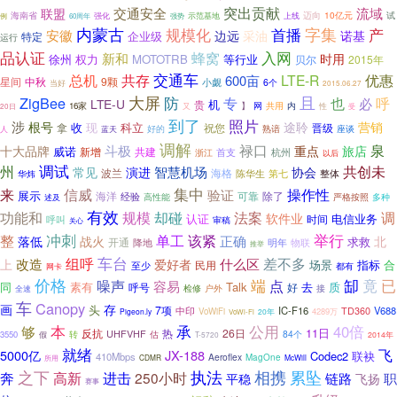
交通安全
突出贡献
流域
联盟
海南省
迈向
10亿元
试
强化
示范基地
例
上线
60周年
强势
内蒙古
首播
字集
产
规模化
安徽
边远
采油
诺基
企业级
特定
运行
品认证
入网
蜂窝
新和
时用
徐州
权力
MOTOTRB
等行业
贝尔
2015年
总机
交通车
优惠
共存
LTE-R
600亩
星间
中秋
9颗
小觑
6个
当好
2015.06.27
大屏
防
且
ZigBee
也
专
呼
必
LTE-U
机
贵
】
内
16家
又
网
共用
性
20日
受
到了
照片
涉
根号
途聆
营销
收
现
科立
拿
祝您
晋级
好的
人
熟谙
座谈
蓝天
调解
禄口
泉
斗极
十大品牌
重点
旅店
威诺
新增
共建
首支
杭州
浙江
以后
州
调试
共创未
智慧机场
协会
常见
演进
波兰
海格
华炜
陈华生
第七
整体
集中
信威
来
操作性
验证
展示
海洋
除了
经验
可靠
多种
高性能
严格按照
述及
有效
法案
功能和
规模
却碰
调
软件业
认证
电信业务
时间
呼叫
审稿
关心
举行
冲刺
单工
整
该紧
正确
落低
战火
北
求救
开通
降地
明年
物联
推举
车台
差不多
组呼
什么区
改造
上
爱好者
场景
指标
合
民用
至少
都有
网卡
价格
已
噪声
端
缷
竟
容易
点
同
素有
Talk
去
质
呼号
好
户外
检修
接
全速
车
Canopy
画
存
头
7项
中印
IC-F16
TD360
V688
VoWiFi
4289万
Pigeon.ly
20年
VoWi-Fi
公用
本
承
40倍
够
11日
反抗
热
26日
UHFVHF
估
84个
3550
转
假
T-5720
2014年
就绪
飞
JX-188
5000亿
Codec2
联袂
410Mbps
Aeroflex
MagOne
CDMR
McWill
所用
执法
相携
之下
累坠
奔
高新
进击
250小时
链路
职
平稳
飞扬
赛事