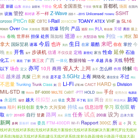
首都机
波
化成
全国首批
场面
新疆
干部会
山东
在国内
千里眼
快车道
座谈会
副部长
Z-Wave
管控
SSHT
不一样
设施
和对讲
Unlicensed
外
222-1
--2015
700MHz
PttCn
i-Rail
8家
TOANY
VHF
SL16
CBTC
ATEX
旅
2015CCW
GP2000
Over
转向
产品
防爆
列入
关键
One
视频
接上
追踪
勇担
天馈线缆
RD620
胜利
联合国
巡游
列位
加
春晚
世界杯
担保
处所
陈如桂
湾区
大型活动
智绘
预备
夜空
一张
今后
生日
来吧
拿大
也许
最酷
国际贸易
今
你在
掌控
谢幕
在家
美的
开售
延伸
步谈机
性命
晚
石油
信通
定格
不仅仅是
家当
意云
新世纪
实干
特性
化工
广西
天线
数据传输
第三次
卓越
具备
一体化
一平
了解
2号
就在
亦可
省人大
上网
10月
商用
待解
场合
电
以下
怎么样
作用
定义
永不
3.5GHz
越来越
上有
话
共探
已来
不过
网络化
是不是
外接
通信安全
用以
Li-Fi
不思量
HARD
Division
Trunking
Trunk
音
Class
CAICT
惊
则
LTE-Hi
MIL-STD
手台
BF-9300
McLTE
-PTT
HOLD
CeBIT
增
使用办法
Mobile
G500
电源设
新闻
模拟型
夹加
两台
越大
永远性
差别
吸盘
偏馈
不了机
盲区
何去何从
备
人们
持续
双创双
信息治理
学习
听
顺利
科技创新
大兴安岭
竞争力
刚强
任总
路网
试点
设为
任务
取
自行
甘肃
200座
南宁
2018环
示范
总体方案
局长
新网
Rapport
所
FTM-400DR
300亿
兴
委员
无
Wi-Fi
运
多网
新标杆
个
巨峰
线对讲|无线对讲系统|无线对讲系统方案报价|无线对讲系统解决方案|摩托罗拉无线对
讲系统|海能达无线对讲系统|建伍无线对讲系统|发射合路器|接收分路器|干线放大器|