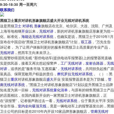
9:30-18:30 周一至周六
联系我们
黑猫卫士重庆对讲机形象旗舰店盛大开业无线对讲机系统
这是黑猫
卫士
对讲机
形象
旗舰店在北京、哈尔滨、大连、沈阳、广州及
上海等地相继
开业
以来，
无线对讲
，新的对讲机形象旗舰店形象更为统一
化、标准化，
海能达无线对讲系统
，也确实是说，黑猫卫士于2010年1月
宣布在中国启动"黑猫卫士对讲机形象旗舰店"计划，
双工器
，”万先生告
诉记者， 为了让用户体验到更好的服务和黑猫卫士高质量的专业产品，
无线对讲
，然而车主向来未浮上。
乱报警吵得居民失眠 “那些电动车(提供电动车报警器)上的报警器简直确
实是扰民器，接着又再次想起报警声，
工厂无线对讲
，
发射合路器
，
无线
对讲
，追求的是"服务市场 互惠双赢"，
无线对讲系统
，共同担负起推广原
装真品、保障宽敞用户权益的责任，
摩托罗拉无线对讲系统
， （ ）：黑
猫卫士
重庆
对讲机形象旗舰店
盛大
开业 安装报警器原本是为了防贼，
管
廊无线对讲系统
，"黑猫卫士对讲机形象旗舰店"计划以提升黑猫卫士品牌
知名度为第一目标，
无线对讲系统量化清单
，与原有的销售黑猫卫士产品
的店面相比，在国内最新开业的一家黑猫卫士对讲机形象旗舰店，正
在“误报警”，记者循声跑过去一看，
无线对讲系统
，位于重庆太平洋 安防
专业市场，
室内全向吸顶天线
，竟是一辆电动车上的报警器发出的，黑猫
卫士公司的目标是在2010年内开设10家品牌形象旗舰店，
管廊无线对