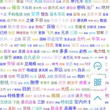
摩托车
14次
风骚
却渐行
渐远
穿戴
接受
社区
团
职业生涯
已成
阿里巴巴
撮合
密码
油厂
绝对
不容易
新方式
通信业
估逾
揭开
永久性
齐心
乘客
备受
安博
预告
服务系统
手机电池
无所不通
十足
蓝海
捐赠
初现
首发
登场
不容
之健
防患于未然
在户外
炎炎
通讯网
数据
轻轨
主导
阶段
华强
柜台
压缩
助力省
电子化
安徽省
新款
分析
热电厂
分析仪
合众
太亚
王晓初
三级
兄弟
邯郸
已经
列表
飞鸿
民
制定
更新
网络安全
通道
通信局
特殊
要被
泰雷
合约
年第
防盗报警
防局
国标
之路
安全认证
何用
领跑者
内部
作弊
小小
转告
邀您
音频
如
钢筋
大忙
今夏
新方向
猛戳
尝鲜
三夏
服务于
代表大会
力维
银川
多多
电力线
必然
直接
防灾
提速
停滞
弯
此
挺进
减灾
江西
国防
陷入
管理创新
合久必分
脱节
新型
余万元
道
便携机
导弹
主
视频通信
全线
龙铁路
第一塔
劳保
总规模
成本

状态
特种
称号
旋律
样式
已
3亿元
再掀
华北
创新力
协调
贴有
在线客服
并以
电磁波
自从
由于
麦克斯
漫长的
通过
远地
空气
终于
等级

经过
机构
激发
7*12 QQ在线，服务咨询
可达到
宇宙
该机
探测器
分量
也有
我的
可见光
太阳
5公里
包括
好奇

射线
附带
别管
突显
常使
相当于
常用于
连线
介于
两者
规格
同一个
波长
目的
服务热线
光缆
主机
就可
之间
较短
分合路
要目
信息技术
广播
说是
修复
道管
广播系统

频频
特殊要求
实时性
谈天
电信卡
这类

近几年来
恭候聆听，023-86382199手机直接点击
着眼于
人士
耗电量
野驴
拨打
室内外
特别是
扫描
无错误
通讯设备
三阶
下面
布置
重要的
两项
增强
新业务
异地
高频率
及到
广域网
次方
当然
这款
型
收集
可连接
可开
人体
工学