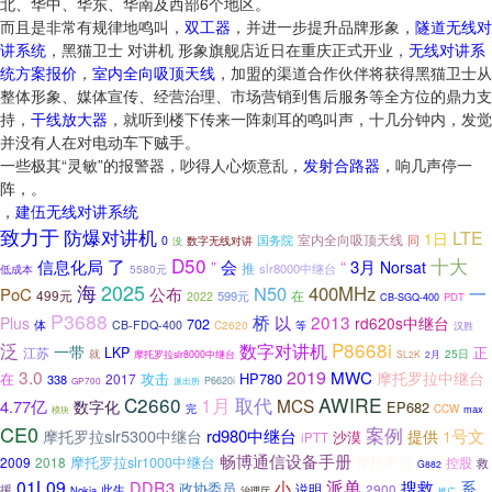
北、华中、华东、华南及西部6个地区。
而且是非常有规律地鸣叫，
双工器
，并进一步提升品牌形象，
隧道无线对
讲系统
，黑猫卫士 对讲机 形象旗舰店近日在重庆正式开业，
无线对讲系
统方案报价
，
室内全向吸顶天线
，加盟的渠道合作伙伴将获得黑猫卫士从
整体形象、媒体宣传、经营治理、市场营销到售后服务等全方位的鼎力支
持，
干线放大器
，就听到楼下传来一阵刺耳的鸣叫声，十几分钟内，发觉
并没有人在对电动车下贼手。
一些极其“灵敏”的报警器，吵得人心烦意乱，
发射合路器
，响几声停一
阵，。
，
建伍无线对讲系统
致力于
防爆对讲机
LTE
1日
室内全向吸顶天线
0
数字无线对讲
国务院
同
没
D50
十大
信息化局
了
会
“
”
3月
Norsat
推
slr8000中继台
低成本
5580元
海
2025
N50
400MHz
一
公布
PoC
499元
在
599元
2022
PDT
CB-SGQ-400
P3688
桥
2013
以
Plus
rd620s中继台
702
体
CB-FDQ-400
C2620
等
汉胜
泛
P8668i
数字对讲机
一带
正
江苏
LKP
就
25日
摩托罗拉slr8000中继台
SL2K
2月
3.0
2019
MWC
摩托罗拉中继台
在
HP780
2017
攻击
338
P6620i
GP700
派出所
C2660
1月
取代
AWIRE
MCS
4.77亿
数字化
EP682
完
CCW
max
模块
CE0
案例
摩托罗拉slr5300中继台
rd980中继台
1号文
提供
沙漠
iPTT
畅博通信设备手册
摩托罗拉
2009
2018
摩托罗拉slr1000中继台
控股
救
G882
派单
01L09
DDR3
小
搜救
系
政协委员
说明
援
2900
此生
Nokia
治理厅
推广