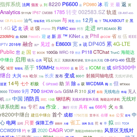
P6600
指挥系统
8220
看
返
最
PD980
冰
更
法网
颁发
到
冀
众
认
转变
002583.SZ
轨道
Analytics
1785
IP67
CM388
5111UV
CB-ANT-400-
12月
与
油气
TALKABOUT
黑
河北
CB-FLQ-400
传输系统
VS-5700H
下
爱
NX
接收
啦
记
谈
走进
级
1.4G
均
和
北
诺
FMRC
州市
RFT-BDA400
8000
PTX700
Phil
™
KiNet
省
迎
伍
新
原
230MHz
次
核
8268
还
IEEE
由
P8600Ex
@CCW
元
融合
宽
DP405
累
E8600i
4G-LTE
见过
说
IPTV
2016年
台
来
国产
Public
国
CTChat
海能达
您
P118
100Gb
WRC-19
赴
它
TrunC
BOOK
用语
启用
信息
中继台
可以
镜头
CB-GFQ-400
真正
室外全向天线
公共
无限距离对讲机
slr5300中
化
基于
150MHz
比
或
ICOM
城管
祝
SLR5300
云
敢
智能化
雪
继台
变成
大兴
长庆
射频同轴电缆
哈尔
发布
无线对讲机
800个
中兴
万物
14号
但
第
除
《
助
WCDMA
七个
积极
获
巡更
梅
GP338D
图
你
MTX900
700
9月
GSM-R
310
无人
TD950
SHOW
反对
无线电台
9000
GoTa
标段
终端
中国
消防员
钢结构
无线对
机
无线对讲室外天线
海能达对讲机
品开
回忆
13级
作业
专栏
火
讲系统图
具有
666号
集
。
经营
给
施行
商业
高端
传统
r8200中继台
首个
中
成都
建伍中继台
公安
在哪
1750万股
董事长
双号
售价
省工
拟
心
电网
只要
保障工作
抢
事
远程
队伍
22日
大楼
国网
有
TCCA
邵阳市
源
CAGR
CCW2018
风景区无线对
2020
约
VOIP
窄
海能达rd980s中继台