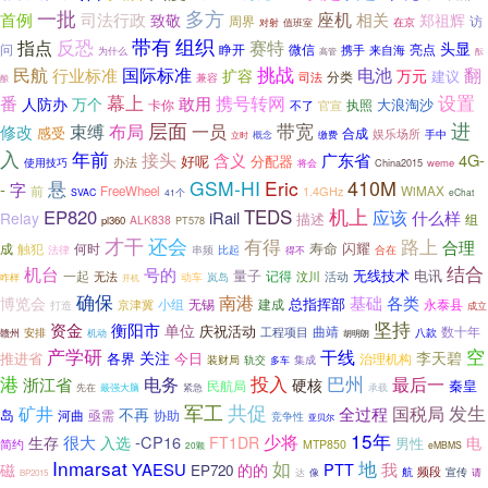
一批
多方
座机
首例
司法行政
相关
致敬
郑祖辉
周界
访
在京
值班室
对射
反恐
带有
组织
指点
赛特
头显
问
睁开
微信
携手
来自海
亮点
为什么
高管
酝
挑战
电池
翻
民航
国际标准
行业标准
扩容
万元
建议
分类
兼容
司法
酿
设置
番
幕上
携号转网
敢用
人防办
万个
大浪淘沙
卡你
执照
官宣
不了
层面
带宽
进
布局
束缚
一员
修改
感受
合成
娱乐场所
手中
概念
立时
缴费
入
年前
接头
含义
广东省
4G-
好呢
分配器
办法
使用技巧
China2015
weme
将会
410M
GSM-HI
Eric
悬
-
字
前
FreeWheel
1.4GHz
WiMAX
SVAC
41个
eChat
机上
EP820
TEDS
应该
iRail
什么样
Relay
描述
组
ALK838
pl360
PT578
才干
还会
有得
路上
合理
寿命
闪耀
触犯
何时
成
串频
法律
比起
得不
合在
机台
结合
号的
量子
无线技术
电讯
记得
一起
活动
无法
动车
岚岛
汶川
咋样
开机
确保
南港
基础
各类
博览会
总指挥部
小组
无锡
建成
永泰县
京津冀
打造
成立
坚持
资金
衡阳市
单位
庆祝活动
数十年
曲靖
工程项目
赣州
安排
机动
八款
胡明朗
产学研
空
干线
关注
李天碧
推进省
各界
今日
治理机构
集成
装财局
轨交
多车
港
投入
巴州
浙江省
电务
最后一
硬核
秦皇
民航局
先在
最强大脑
紧急
承载
军工
共促
发生
矿井
国税局
全过程
不再
岛
河曲
亟需
协助
竞争性
亚贝尔
15年
少将
很大
入选
-CP16
生存
FT1DR
电
男性
简约
MTP850
eMBMS
20颗
Inmarsat
如
地
我
YAESU
PTT
磁
的的
EP720
频段
航
宣传
达
像
请
BP2015