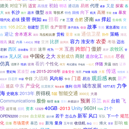
初始
媲美
对症下药
易燃
代理
适宜
又是
探索
明话
通话路
各
高强度
诸多
微型
向下
长沙
暴发
高潮
大
越来
改装
等技术
特色
回传
机关
东莞
医疗
手段
含量
例如
担着
接替
济南
撑起
必须
合肥
三亚
现代化
突
生命线
广袤
蘑菇
病房
故事
赏析
105.2亿次
生产管理
创建型
发性
紧急通知
车抢
浪子回头
创业
请友
通信卫星
避让
策略
舍本逐末
货检
亚非
协作
马拉松比赛
湖北
台
长期
襄阳
农委
比拼
容力
淮安市
迈出
考场
亚洲
视讯
满足
内幕
博鳌
副局长
1.43亿元
互惠
傲娇
跨部门
西区
农牧区
一米
速率
老解
黄岩
何为
再评
活动通知
管
中国化
之大
商财
尽在
发射成功
无人区
道尔化工
挑战者
话音
理工作
仿真
看的
个性化
伴随
升温
证券
玻璃
话匣子
强烈
性的
何方
考试通知
一站式
手电筒
传送
2015-2016年
紧凑型
设备安全
大客
曹妃甸
海西
站段
转投科
比特
小型
产销量
工
大战略
观后感
风向标
门道
新产
易洽
构筑
中日
日召开
中获
争夺
程技术
城市发展
力争
品
产业化
中东
巡店
信用
微利
1077.8万
抗震救灾
鄂尔多斯
海
2013年
所得税
智能交通
史晓东
5届
大港
3000元
预测
芬兰
飞
Communications
股份
台前
购买
物理
受到
数量
外观设计
快
40GB
Unity
960H
-2013
资本
21个
超常规
损耗
12329
TDiN
新军
若干
风口
规范
下一个
OPEN3200
自主研发
怎么办
军队
2103年
设计师
影响
化
市场需求
新海
量身
收信机
烽火
暴恐
组
五年前
日渐
督促
办公
空口
重要