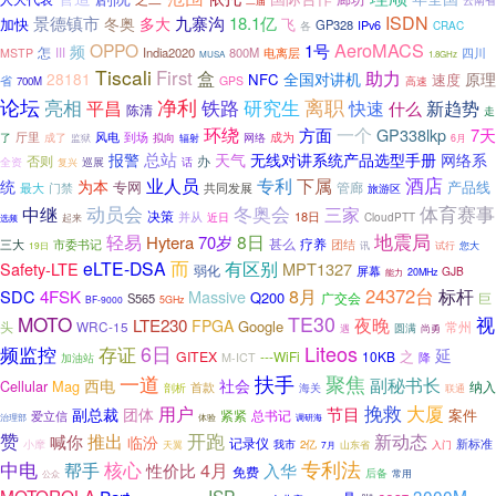
云南省
二届
ISDN
景德镇市
多大
九寨沟
18.1亿
冬奥
加快
飞
GP328
各
IPv6
CRAC
AeroMACS
OPPO
1号
频
怎
III
India2020
800M
四川
MSTP
电离层
MUSA
1.8GHz
Tiscali
First
盒
助力
28181
全国对讲机
原理
NFC
速度
省
GPS
高速
700M
论坛
离职
净利
亮相
平昌
铁路
研究生
快速
什么
新趋势
陈清
走
环绕
一个
方面
GP338lkp
7天
厅里
风电
到场
成为
拟向
网络
了
成了
辐射
监狱
6月
总站
报警
天气
无线对讲系统产品选型手册
网络系
办
否则
话
全资
巡展
复兴
下属
酒店
业人员
专利
统
为本
专网
产品线
管廊
门禁
最大
共同发展
旅游区
冬奥会
动员会
体育赛事
中继
三家
决策
并从
18日
近日
起来
CloudPTT
选频
地震局
轻易
8日
Hytera
70岁
三大
市委书记
甚么
疗养
团结
讯
试行
19日
您大
而
有区别
eLTE-DSA
Safety-LTE
MPT1327
弱化
屏幕
GJB
能力
20MHz
24372台
4FSK
8月
标杆
SDC
Massive
Q200
广交会
巨
S565
BF-9000
5GHz
MOTO
TE30
视
夜晚
LTE230
FPGA
Google
头
WRC-15
常州
圆满
遇
尚勇
Liteos
频监控
6日
存证
延
之
GITEX
---WiFi
10KB
降
加油站
M-ICT
一道
扶手
聚焦
副秘书长
西电
社会
Cellular
Mag
纳入
首款
剖析
海关
联通
大厦
挽救
用户
节目
副总裁
团体
案件
紧紧
总书记
爱立信
治理部
体验
调研海
赞
推出
开跑
新动态
喊你
临汾
记录仪
新标准
我市
小摩
2亿
山东省
天翼
7月
入门
核心
专利法
中电
帮手
4月
性价比
入华
免费
后备
常用
公众