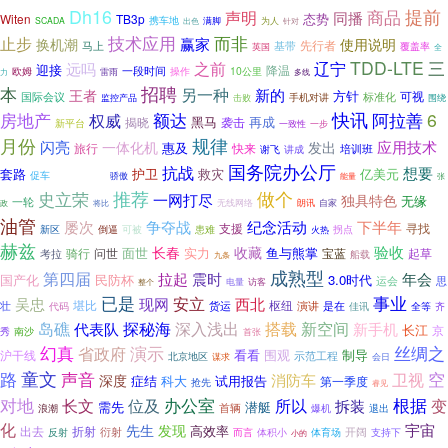
Dh16
商品
提前
声明
同播
态势
Witen
TB3p
携车地
满脚
为人
SCADA
出色
针对
而非
技术应用
止步
赢家
换机潮
使用说明
先行者
马上
基带
覆盖率
英国
全
TDD-LTE
之前
辽宁
三
远吗
迎接
降温
一段时间
欧姆
操作
10公里
力
雷雨
多线
招聘
本
另一种
新的
王者
方针
可视
国际会议
手机对讲
标准化
监控产品
击败
围绕
房地产
快讯
6
额达
阿拉善
权威
再成
揭晓
黑马
袭击
新平台
一致性
一步
月份
规律
闪亮
一体化机
应用技术
发出
惠及
旅行
快来
培训班
谢飞
讲成
国务院办公厅
抗战
想要
套路
护卫
亿美元
必争之地
救灾
促车
骄傲
能量
张
做个
推荐
史立荣
一网打尽
独具特色
无缘
一轮
无线网络
朗讯
自家
政
将比
油管
争夺战
下半年
屡次
纪念活动
支援
寻找
倒逼
患难
拐点
新区
可被
火热
赫兹
验收
面世
长春
实力
收藏
骑行
问世
鱼与熊掌
宝蓝
考拉
起草
船载
九条
成熟型
第四届
拉起
震时
年会
民防杯
3.0时代
国产化
运会
思
电量
访客
整个
已是
事业
安立
西北
吴忠
现网
堪比
壮
货运
枢纽
演讲
代码
是在
佳讯
齐
全等
探秘海
搭载
岛礁
深入浅出
新空间
代表队
新手机
长江
京
秀
南沙
首张
演示
幻真
丝绸之
省政府
看看
围观
制导
沪干线
示范工程
北京地区
谋求
会日
童文
空
路
声音
卫视
消防车
深度
症结
科大
试用报告
第一季度
抢先
睿见
对地
办公室
长文
所以
根据
位及
变
拆装
需先
潜艇
首辆
爆机
退出
浪潮
化
宇宙
先生
发现
高效率
出去
折射
衍射
体积小
体育场
开阔
反射
而言
支持下
小的