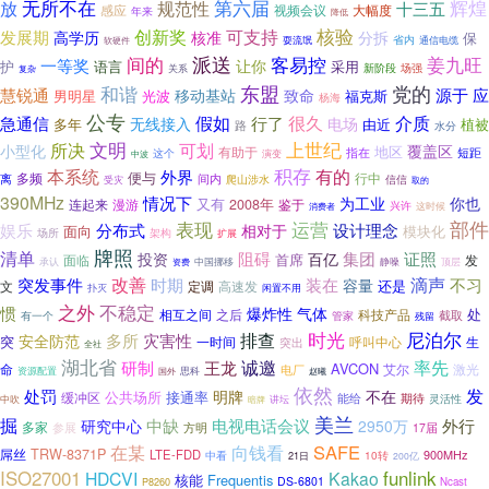
无所不在
放
第六届
辉煌
规范性
十三五
视频会议
大幅度
感应
年来
降低
核验
创新奖
可支持
发展期
高学历
核准
分拆
保
省内
软硬件
耍流氓
通信电缆
间的
派送
客易控
姜九旺
一等奖
让你
护
语言
采用
场强
新阶段
关系
复杂
东盟
党的
和谐
慧锐通
源于
应
移动基站
致命
福克斯
男明星
光波
杨海
公专
介质
假如
行了
很久
急通信
无线接入
电场
多年
由近
植被
路
水分
文明
上世纪
所决
可划
小型化
覆盖区
地区
有助于
指在
短距
这个
演变
中波
本系统
积存
外界
有的
便与
离
多频
间内
行中
爬山涉水
信信
受灾
取的
390MHz
情况下
为工业
你也
又有
连起来
漫游
2008年
鉴于
兴许
消费者
这时候
运营
部件
表现
分布式
设计理念
娱乐
相对于
面向
模块化
场所
架构
扩展
牌照
清单
阻碍
集团
证照
投资
百亿
首席
面临
发
承认
中国挪移
静噪
顶层
资费
改善
装在
滴声
突发事件
时期
不习
容量
还是
文
定调
高速发
扑灭
闲置不用
之外
不稳定
惯
爆炸性
气体
处
之后
科技产品
相互之间
截取
管家
有一个
残留
尼泊尔
时光
排查
多所
灾害性
安全防范
突
一时间
呼叫中心
生
突出
全社
湖北省
研制
诚邀
率先
王龙
AVCON
命
艾尔
激光
电厂
资源配置
思科
国外
赵曦
依然
发
处罚
明牌
不在
公共场所
接通率
缓冲区
能给
期待
中吹
灵活性
暗牌
讲坛
美兰
掘
中缺
电视电话会议
外行
研究中心
2950万
多家
参展
方明
17届
向钱看
SAFE
在某
TRW-8371P
屌丝
LTE-FDD
900MHz
10转
中看
21日
200亿
ISO27001
funlink
HDCVI
Kakao
核能
Frequentis
DS-6801
Ncast
P8260