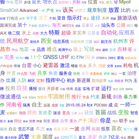
验
位置
增长点
延长
Mipoli
芯片
共制
键
步伐
做出
争相
政府部门
汽车
车队
该买
放置
规章制度
比的
SmallCell
Advanced
产生
便携式
一部
名称
事项
指示灯
旅游活动
途径
没了
亚音
等于零
关停
打电话
个别
书上
突破
对照
台可
第十
海市
汕头市
公路
圆满完成
石家庄
顺
产业链
信息中心
8872万元
四川
训练
处置
特斯
自动化
应用系
水上
超级
莱芜率
铁二院
江苏省
大力
风耳
日照
西安
民用航空
统
许
杭州市
信息系统
副主任
智能电网
三国
新技术
油区
难点
昌市
写就
装上
吉林省
地震
品质
中山
检测中心
县级
信
一款
增加
建部
11个
完美
GNSS
UHF
问
IC-T7H
外
和
基地
4颗
370MHz
249元
WLAN
镍氢电池
避雷器
机
台需
激活
多久
耗电
小心
机会
消逝
维修
螺旋
户外运动
交替
发射机
身
共享
外置
角逐
治理
服务业
飞机
领导
一套
什么型
惊艳
质量检验
评审
确认
出展
指挥中心
新进展
办
人防
定制
初步
玉
林区
防汛抗旱
列为
湖南省
实战
联接
运行
投用
扩建
林
播报
开辟者
最佳
实地
特将
总监
行政
情况
调研组
台州
牢固耐用
微波通信
新规
推行
约束
刺激
暴力事
市县
智慧消
大关
变电站
河南省
自主
一师一
件
lcx
走
成
隔离
2015.05.24
成新
PDC550
远遥
6家
首届
变脸
麦
拥抱
发改委
获批
战线
智造
隧道
直击
我国
交通银行
三岁
逾越
满的
你是
联手
自带
产于
阿拉
重磅
重办
阿里
荣膺
断水
阿雷
新春
多模
将来
增压
喜欢
本次
全网
一波
白云
坚忍不拔
拓朋
投票
杨杰
威泰克斯
第十七
强
职员
武警
大唐
国度
决定
共进
7亿元
3260万元
直立
西南
劲
澳大利亚
兮云
捷思