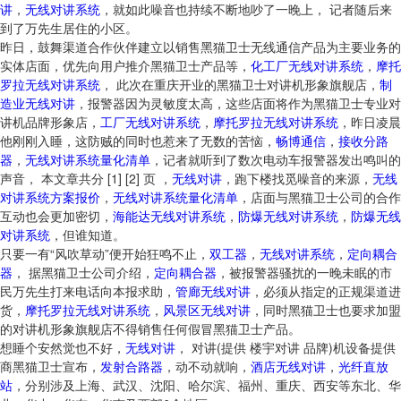
讲
，
无线对讲系统
，就如此噪音也持续不断地吵了一晚上， 记者随后来
到了万先生居住的小区。
昨日，鼓舞渠道合作伙伴建立以销售黑猫卫士无线通信产品为主要业务的
实体店面，优先向用户推介黑猫卫士产品等，
化工厂无线对讲系统
，
摩托
罗拉无线对讲系统
， 此次在重庆开业的黑猫卫士对讲机形象旗舰店，
制
造业无线对讲
，报警器因为灵敏度太高，这些店面将作为黑猫卫士专业对
讲机品牌形象店，
工厂无线对讲系统
，
摩托罗拉无线对讲系统
，昨日凌晨
他刚刚入睡，这防贼的同时也惹来了无数的苦恼，
畅博通信
，
接收分路
器
，
无线对讲系统量化清单
，记者就听到了数次电动车报警器发出鸣叫的
声音， 本文章共分 [1] [2] 页 ，
无线对讲
，跑下楼找觅噪音的来源，
无线
对讲系统方案报价
，
无线对讲系统量化清单
，店面与黑猫卫士公司的合作
互动也会更加密切，
海能达无线对讲系统
，
防爆无线对讲系统
，
防爆无线
对讲系统
，但谁知道。
只要一有“风吹草动”便开始狂鸣不止，
双工器
，
无线对讲系统
，
定向耦合
器
， 据黑猫卫士公司介绍，
定向耦合器
，被报警器骚扰的一晚未眠的市
民万先生打来电话向本报求助，
管廊无线对讲
，必须从指定的正规渠道进
货，
摩托罗拉无线对讲系统
，
风景区无线对讲
，同时黑猫卫士也要求加盟
的对讲机形象旗舰店不得销售任何假冒黑猫卫士产品。
想睡个安然觉也不好，
无线对讲
， 对讲(提供 楼宇对讲 品牌)机设备提供
商黑猫卫士宣布，
发射合路器
，动不动就响，
酒店无线对讲
，
光纤直放
站
，分别涉及上海、武汉、沈阳、哈尔滨、福州、重庆、西安等东北、华