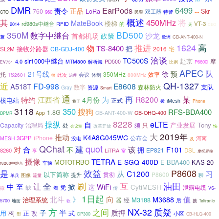
DMR
EarPods
6499
责令
正品
LoRa
760
Skr
双工器
---
960
民警
特警
CTO
概述
将
其
450MHz
MateBook
楼梯
rd980s中继台
的
VT-3
RFID
2014
天
CEO
350M
BD500
数字中继台
沙龙
政策
首都机场
兼
CB-ANT-400-N
欧洲
推进
1624
高
物
TS-8400
把
接收分路器
CB-GDJ-400
2016
SL2M
宅
洽谈
TC500S
赴京
slr1000中继台
摩
4.0
MTM800
解析海
PD500
比例
P6600i
EV751
APEC
队
21号线
徐
预
托
350MHz
效率
会议
800MHz
TS2601
此次
体制
很
治理
近
QH-1327
FD-998
E8608
A518T
支队
数字
森林防火
资源
Gray
Smart
通
再
某
为
R8200
特约
江西省
4月份
核电站
正式
iMesh
拨
Phone
将于
3118
350
搜狗
RFS-BDA400
1.8G
CB-ANT-400-W
CB-OHQ-400
App
DPMR
8228
eLTE
操纵
自
产业发展
Tony
Capacity
处
须
只
治理局
改革开放
快
会议室
大
2019年
推动
K4A8G045WC
iPhone
3GPP
公布会
河南
MESH
没电
及
QChat
建
quot
合
对
该
F101
不
拥
EP821
DSL
8260
LiTRA
富
享
摩托罗拉
摄像
TETRA
E-SGQ-400D
MOTOTRBO
E-BDA400
KAS-20
车辆
r8200中继台
是
效益
P8608
习
从
C1200
以下简称
贯彻
P8600
提升
图像
聊
单兵
流量
全
刷
互
油田
至
让
中
掀
WiFi
这
CytiMESH
缺
凭
泄露电缆
微
着
传
VS-
1日起
北斗
向
值
》
M3688
治理系统
M3188
器
经
后
5700
地面
携
Teltronic
软
质疑
方
NX-32
之间
质押
半
子
用
构
正
式
改
小区
型
GP300
CB-HLQ-400