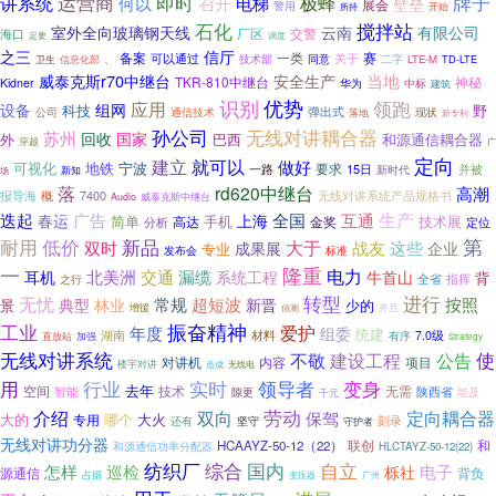
即时
牌子
运营商
讲系统
何以
极蜂
召开
电梯
壁垒
展会
警用
开始
所持
石化
搅拌站
有限公司
室外全向玻璃钢天线
云南
厂区
海口
交警
定要
调度
信厅
之三
备案
一类
赛
可以通过
关于
二字
信息化部
、
技术部
同意
LTE-M
TD-LTE
卫生
威泰克斯r70中继台
当地
安全生产
TKR-810中继台
神秘
Kidner
中标
华为
建筑
优势
识别
领跑
应用
设备
组网
科技
野
弹出式
公司
通信技术
现状
落地
新专利
孙公司
无线对讲耦合器
苏州
回收
国家
外
和源通信耦合器
巴西
穿越
广
定向
建立
就可以
做好
可视化
地铁
宁波
要求
15日
并被
一路
新时代
场
新知
落
rd620中继台
高潮
概
7400
无线对讲系统产品规格书
报导海
Audio
威泰克斯中继台
生产
迭起
广告
上海
全国
互通
春运
简单
手机
技术展
高达
金奖
分析
定位
低价
新品
第
耐用
大于
战友
这些
双时
成果展
企业
专业
发布会
标准
一
隆重
交通
电力
北美洲
漏缆
系统工程
耳机
牛首山
背
指挥
全省
之行
转型
进行
无忧
常规
超短波
按照
典型
林业
新晋
景
少的
增援
并且
侦测
工业
振奋精神
爱护
年度
组委
统建
湖南
材料
7.0级
直放站
有序
加强
Strategy
无线对讲系统
不敬
使
建设工程
公告
对讲机
内容
项目
楼宇对讲
造成
无线电
行业
实时
领导者
用
变身
去年
空间
技术
无需
陕西省
智能
能及
隙更
千元
劳动
介绍
双向
定向耦合器
保驾
大的
大火
哪个
专用
还有
刻录
坚守
守护者
无线对讲功分器
联创
HCAAYZ-50-12（22）
和
和源通信功率分配器
HLCTAYZ-50-12(22)
国内
纺织厂
综合
自立
怎样
巡检
电子
栎社
背负
源通信
占据
变压器
广州