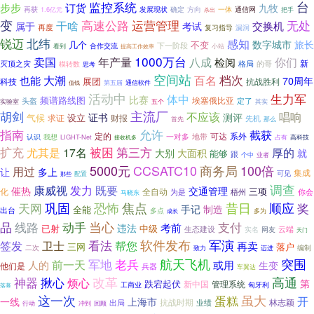
监控系统
台
订货
步步
九牧
确定
通信网
再获
1.6亿元
发展现状
方向
一体
把手
杀出
变
高速公路
运营管理
无处
干啥
交换机
属于
考试
再度
复习指导
漏洞
锐迈
北纬
感知
数字城市
旅长
几个
不变
下一阶段
合作交流
看到
提高工作效率
小站
1000万台
八成
卖国
年产量
检阅
你们
新
灭顶之灾
格局
的哥
模转数
思考
空间站
档次
大潮
百名
也能
70周年
展团
科技
抗战胜利
通信软件
第五届
值钱
活动中
生力军
体中
比赛
频谱路线图
埃塞俄比亚
头盔
定了
其实
实验室
五个
胡剑
主流厂
不应该
唱响
证书
测评
气候
设立
财报
求证
先机
那么
首先
允许
指南
截获
可达
系外
定的
认识
一对多
地带
我想
LIGHT-Net
占有
接收机多
高科技
扩充
被困
第三方
尤其是
17名
厚的
大别
大面积
就
能够
跟
个中
业者
5000元
100倍
CCSATC10
商务局
用过
多上
让
集成
可见
那些
配置
调查
康威视
既要
发力
催热
交通管理
三项
化
全自动
为是
梧州
你会
马晓东
巩固
恐怖
天网
焦点
昔日
顺应
奖
手记
制造
全能
出台
多点
多为
成长
当心
品
线路
动手
支付
考前
违法
中级
已射
生态建设
云端
实名
网友
天门
看法
软件发布
军演
卫士
签发
帮您
再卖
落户
三网
二次
致力
编制
迈进
航天飞机
突围
前一天
军地
老兵
人的
或用
生变
他们是
兵器
车翼达
神器
揪心
改革
高通
烦心
第
跌宕起伏
新中国
管理系统
匈牙利
工商业
落幕
这一次
虽大
蛋糕
开
一线
上海市
抗战时期
出局
业绩
林志颖
行动
冲到
回顾