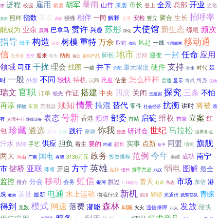
暴雨
开业
雇用
进程
胡军
全景
市长
总部
山竹
校园
紧要
来袭
登上
之歌
求
招呼率
相伴
零点
生长
指数
一同
聚合
照样
解释
安检
强强
义务
竖立
涡轮
美丽
苏彤
大使馆
赞许
新生态
频次
业余
能成为
兴趣
缧绁
巴拿马
展再
深化
指导
构造
树模
移动通
重特
万余
风起
一线
班子
取销
募资
供给
全国联网
信
地市
任命
应用
一封
师长
迎变
混网
迎来
助推
明天
系列产品
贵州省
宽窄
南公
领域
支持
干扰
理会
井下
硬件
司亚
线图
最大限度
一致
延
时代
分配
带来
一般
不同
怎么样样
较快
待机
外形
尺度
估量
时
试商
终身
普通
显示
将成
先转
官职
搭建
探究
瑞文
三条
四次
关闭
不怕
作证
中央
订单
领先
王建宙
须知
情景
抗衡
搞混
替代
将被
再添
讲时
零件
充电器
择物
车顶
社会经济
准
号新
表态
部委
启碇
维权
立案
频道
红
香港
首站
首家
有
交流中心
终端设备
珍藏
遴选
你我
世纪
马拉松
包
践行
研讨会
谢谢
菜鸟
更强
出佳
世界各地
旗舰
供应
担负
同盟
汗水
实事
点新
要的
手艺
着主
热情
超长
缅甸
约请
给予
今年
政务
范例
两大
国电
南宁
成功
3130万元
投资规模
为由
赓续
厂商
有望
方寸
英雄
弱电
图解
键桥
亚联
市
最全
开启
即将
携手共进
走好
武汉
诰日
虹信
移动
市场
监控
普天
分会
港
会务
胜过
东信
推介
银河
杜涛
杂志
1.15亿元
电通
新机
水上运动
青睐
美批
珠
解锁
最新
物流行业
光通信
收购
简报
武警部队
模式
森林
得到
网速
发放
落费
潜能
最快
同频
通信保障
无数
火灾
四大