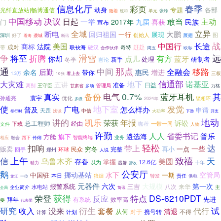
信息化厅
春季
彩页
动身
各部
光纤直放站|畅博通信
专题
随着
单元
张峰
统和
中国移动
决议
主动
日起
敢当
一举
喜获
2017年
九届
民族
门
宣布
立异
全域
大鹏
断电
回归祖国
展现
一行
创始人
图
展翅
深圳
好了
袭城
断讯
看海
战
中国行
长途
美国
商标
法院
成对
带
联袂海
赶赴
硬汉
奇特
合作伙伴
周五
欧标
争
将至
滑雪
远
折腾
点儿
有方
你却
蓝牙
处理
研制者
冬季
新手
岂论
那点
通
移路
中间
全融会
后勤
余名
惠民
增进
带你
三板
1.3万
看上去
10张
信通部
大灾难
地下
诺基亚
五讲
准备
日益
王守臣
管理局
离别
万格
甘肃省
多项
电气
0.7%
备份
蓝牙耳机
其
真实
寰宇
孙通亮
优化
争先
锁相环
多级
2024年
使
地下室
发觉
广电
怎么样办
普及
申请
天罡
浅谈
中信
大功率
举行时
下游
开支
地动
讲的
凯乐
年报
荣获
诉讼
总工程师
经由
下载
咖莅
一带一同
文件
人物
许勤
人人
省委书记
普乐
遴选海
方舱
旗下
业务
相应
融会
蹭下
智能终端
伶俐
扣响
轻松
达
带上
一些
贩卖
穷冬
再小
一点
民众
回手
环球
完整
郑州
人说
上午
致禧
信
天
乌鲁木齐
存眷
美圆
掌握
12.6亿
以为
十年
精力
温馨
营收
公安厅
鹅
空管局
中国驻
挪动基站
水下
一期
本日
转发
狼烟
责任
龙江
一位
供电
元器件
六次
大规模
第一次
报警系统
三吉
八次
来华
水电站
主
企业简介
全局
简讯
获得
荣登
特点
DS-6210PDT
反应
先进
拜年
有系统
效率高
要
代表团
研究
没来
衍生
试
收入
套餐
代行
清退
从何
对于
携号转
不得
计算
计划