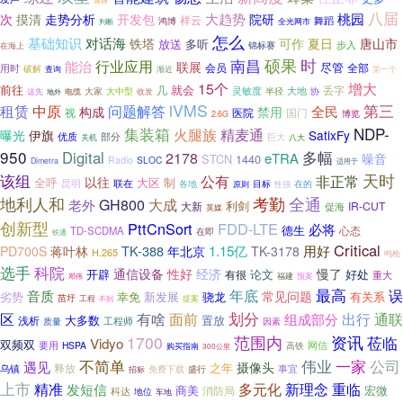
八届
大趋势
桃园
次
摸清
走势分析
开发包
院研
祥云
舞蹈
鸿博
全光网市
判断
怎么
对话海
基础知识
可作
铁塔
夏日
唐山市
放送
多听
步入
锦标赛
在海上
时
硕果
南昌
能治
行业应用
联展
尽管
用时
会员
全部
破解
查询
渐近
第一个
增大
15个
1段
前往
就会
丢字
几
灵敏度
半径
大地
大家
大中型
协
这先
电缆
收发
地外
iVMS
第三
中原
问题解答
租赁
全民
构成
禁用
视
医院
国门
博览
2.6G
NDP-
集装箱
精麦通
火腿族
伊旗
曝光
SatixFy
优质
部分
巨大
关机
八大
950
Digital
多幅
2178
eTRA
噪音
STCN
1440
Radio
SLOC
Dimetra
适用于
天时
该组
非正常
公有
以往
全呼
大区
制
昆明
联在
目标
各地
原则
在的
性强
地利人和
考勤
全通
GH800
大成
老外
大新
利剑
IR-CUT
促海
英媒
创新型
PttCnSort
FDD-LTE
必将
德生
TD-SCDMA
心态
在即
铁通
Critical
TK-388
1.15亿
用好
PD700S
蒋叶林
年北京
TK-3178
H.265
鸣枪
选手
科院
经济
通信设备
性好
慢了
好处
开辟
有很
论文
重大
邓伟
福建
预案
最高
年底
误
音质
常见问题
幸免
新发展
骁龙
有关系
劣势
苗圩
工程
提案
不到
划分
出行
区
有啥
面前
组成部分
通联
大多数
置放
浅析
工程师
因素
质量
范围内
1700
资讯
莅临
Vidyo
双频双
网信
要用
HSPA
高铁
购买指南
300公里
不简单
伟业
一家
公司
遇见
摄像头
之年
释放
乌镇
盛行
事宜
招标
免费下载
上市
精准
多元化
新理念
重临
发短信
商美
宏微
消防局
科达
地位
车地