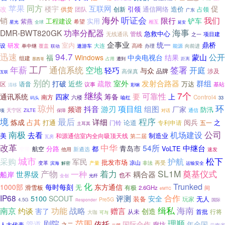
苹果
同方
互联网
促
楼宇
引领
改
团队
通信网络
造价
占领
供货
创新
广东
海外
听证会
我们
销
限行
铲车
工程建设
实用
紫燕
希望
星光
全球
相互
延安
功率分配器
海事
DMR-BWT820GK
急救中心
无线通讯
管线
项目建
之一
企事业
统一
鼎桥
室内
研发
设
大连
单中继
遨游车
高峰
向前进
覆盖
办理
能源
联动
迅速
94.7
公开
蒙山
福
Windows
中央电视台
结果
组建
遭到
占用
距离
墨西哥
年薪
工厂
空地
通信系统
签署
开庭
轻巧
与众
品牌
涉及
高保真
互联
别的
疏散
室外
发射合路器
群组
打破
近些
万达
区
语音
基站
议事
清移
彩钢
继续
7个
可靠性
要
通讯系统
四家
筹备
上
南方
六楼
Control4
码头
喻红
33
琼州
项目组
环
抖音
游刃
组图
频谱
厂家
防汛
通信
项
天宁区
ZiLTE
保障
对话
程序
境
最后
详细
炼成
占其
阅兵
打通
之
论道
专利申请
五一
门铃
土耳其
公司
南极
机场建设
去看
美
制造业
和源通信室内全向吸顶天线
第二届
瓦房
改革
中华
54所
中继台
青岛市
分路
VoLTE
航空
都
窄带
新遴选
他用
速发
城市
松下
采购
护航
军民
批发市场
凉山
再受
变革
产量
非法
滨海
解密
运输安全
产物
着力
SL1M
奠基仪式
一种
世界级
耦合器
船岸
也不
光纤
全创
化
Trunked
1000部
每时每刻
东方通信
无
滑雪板
有极
2.6GHz
间
eMTC
IP68
合作
5100
评测
SCOUT
安全
装备
无人
玩家
Pre5G
4.5G
国际
Responder
缉私
海南
南京
功能
战略
约谈
赠言
害了
创造
从未
行将
首批
大咖
可与
范围
理顺
剧院
管道
依托
国际合作
年全国
廊坊
人大代表
之二