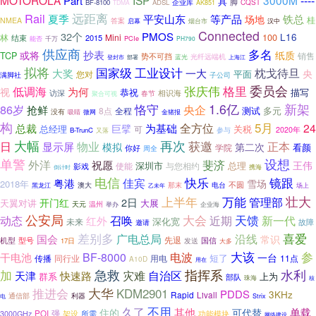
MOTOROLA
ISP
3000M
----
Part
具
企业库
脚
BF-8100
ADSL
CQST
TDMA
AK851
远距离
Rail
夏季
平安山东
等产品
铁总
场地
桂
NMEA
答案
启幕
烟台市
汉中
Connected
32个
PMOS
L16
100
林
Mini
结束
2015
能否
PCIe
千万
PH790
供应商
多名
抄表
或将
纸质
TCP
销售
势不可挡
光纤远端机
登封市
蓝光
部署
上海江
拟将
国家级
工业设计
枕戈待旦
大奖
一大
央
平面
您对
满脚社
子公司
格里
委员会
张庆伟
低调海
为何
视
描写
恭祝
访深
相识海
聚合可视
春节
1.6亿
新架
86岁
恪守
央企
抢鲜
多元
8点
测试
全程
没有
吸睛
微网
金猪报
构
5月
全方位
24
总裁
为基础
巨擘
总经理
关税
可
2020年
B-TrunC
又落
参与
大幅
再次
获邀
日
物业
正本
显示屏
模拟
第二次
看颜
你好
学院
周全
单警
设想
外洋
斐济
祝愿
王伟
深圳市
总理
使能
与您相约
影戏
倒计时
携海
电信
镜跟
快乐
佳宾
粤港
雪场
2018年
不圆
那末
电台
澳大
黑龙江
乙未年
场上
壮大
上半年
万能
管理部
2日
开门红
天翼对讲
大展
天元
温州
举办
企业海
公安局
召唤
大会
天馈
动态
红外
近期
新一代
深化宽
未来
故障
邀请
喜爱
差别多
沿线
国会
广电总局
常识
先退
机型
型号
国信
发送
17日
大多
大该
参
电波
BF-8000
干电池
一台
短了
传播
同行业
用电
11点
A10D
用在
加
急救
指挥系
水利
快速路
灾难
自治区
天津
群系
上为
部队
珠海
核
推进会
大华
KDM2901
PDDS
3KHz
Rapid
Livall
通信部
利器
Strix
电
不用
久了
住的
其他
单载
可代替
强
POI
所需
3000GHz
架设
功能模块
网络建设