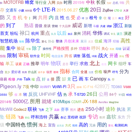
中秋
长假
共
蜂窝
MOTOTRB
时用
等行业
入网
2015年
贝尔
总机
9颗
和
当好
20日
LTE-R
优惠
存
6个
2015.06.27
交通车
ZigBee
小觑
LTE-U
600亩
大屏
防
又
内
机
共用
受
好
性
贵
专
网
且
必
根号
也
拿
收
现
】
涉
呼
蓝天
科立
威诺
到了
浙江
的
熟谙
新增
晋级
新版
座谈
祝您
营销
十大品牌
斗极
共建
调解
禄口
华炜
重点
以后
消耗
首支
纷纭
杭州
演进
泉州
波兰
调试
旅店
队员
常见
高性
陈华生
智慧机场
海洋
共创未来
信威
协会
整体
经验
展示
海格
第七
述及
能
除了
集中
呼叫
验证
严格按照
功能和
多种
关心
认证
却碰
操作性
有效
可靠
限制
审稿
战火
时间
开通
落低
传
跨省
调整
软件业
惊险
电信业务
冲刺
降地
北上
物联
网卡
举行
单工
推举
明年
求救
组呼
输
车
该紧
正确
是否
改造
指标
分为
合同
价格
噪声
台
全速
爱好者
什么区
场景
呼号
至少
都有
民用
差不多
注意
已
点
质
画
Canopy
缷
车
Talk
好
接
竟
检修
容易
端
头
存
户外
去
Pigeon.ly
3只
4289万
7项
中印
VoWi-Fi
TD360
VoWiFi
IC-F16
V688
20年
够
26日
估
公用
反抗
承
UHFVHF
转
T-5720
84个
本
热
假
11日
3550
40倍
所用
就绪
5000亿
JX-188
410Mbps
2014年
CDMR
Aeroflex
MagOne
250小时
途聆
联袂
McWill
赛事
执法
累
Codec2
之下
进击
飞奔
高新
照片
链路
共赢
专访
鑫软
升
坠
呼和浩特
东方
里程碑
祝辞
飞扬
条记
教师
职位
惯例
中国特色
用的
级
高的
海上
宣告
冗余
方式
检测机构
规模
量化
超高速
哪些