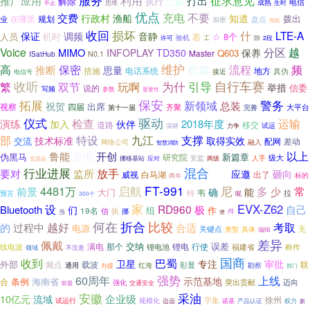
服务
征求意见
利用
推广应用
打出
解除
执行
三超
电信
成熟
思维
不止
生时
优点
充电
不要
交费
行政村
渔船
知道
拨出
在哪里
规划
业
加密
盘点
拖延
损坏
收回
什
LTE-A
保证
调频
音静
人员
机时
☆
8个
若
验机
工
许可
隙
2段
Voice
分区
越
MIMO
INFOPLAY
TD350
保养
Q603
Master
N0.1
ISatHub
维护
保密
流程
高
机前
频
推断
思量
措施
地方
电话系统
真伪
接近
电信号
收听
为什
引导
自行车赛
双节
繁
玩啊
举措
信委
说的
写频
参数
重要性
保安
警务
拓展
新领域
总装
祝贺
出席
视察
四届
大平台
齐聚
第十一届
完善
驱动
仪式
运输
检查
演练
2018年度
加入
伙伴
道路
移交
深耕
力争
试运
部
九江
特设
支撑
技术标准
取得实效
交流
配网
差动
网络公司
融入
智慧消防
鲁能
开创
以上
发电
新篇章
伪黑马
研究院
级大
安监
人手
挪移基站
应对
两级
交流会
混合
行业进展
放手
要对
监所
应邀
砸向
威视
白马湖
出了
育成
标的
两年
FT-991
尼
4481万
启航
多
常
前景
能
少
确
大门
韦
特
拉
预言
呢
300个
家
设
EVX-Z62
RD960
Bluetooth
极
自己
们
组
作
19名
信
执
挪
当
件
便
何在
折合
比较
越好
过程中
考取
的
合适
电源
关键点
无
具体
类型
编辑
差异
佩戴
交纳
满电
锂电
行使
误差
线电波
那个
锂电池
福建省
称作
领域
不注意
国商
收到
巴蜀
专注
审批
外部
卫星
频点
载波
彰显
联
勘察
通用
红海
办提
部门
60周年
强势
上线
示范基地
条例
海南省
合
突出贡献
迈向
强化
交通安全
联盟
安徽
采油
10亿元
企业级
流域
徐州
试运行
规模化
字集
诺基
边远
产品认证
权力
新