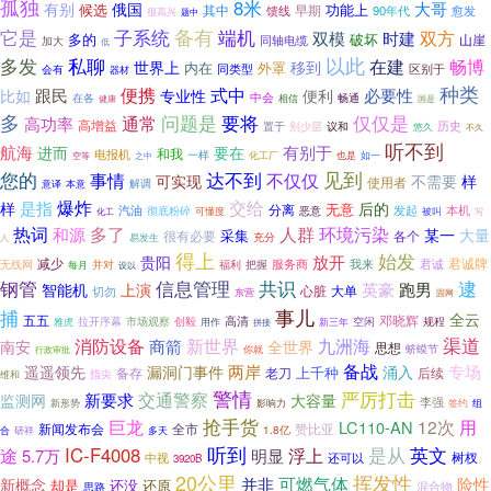
孤独
8米
大哥
有别
俄国
候选
功能上
其中
早期
馈线
90年代
愈发
很高兴
题中
备有
它是
端机
子系统
双方
双模
时建
多的
破坏
山崖
同轴电缆
加大
低
多发
以此
私聊
在建
畅博
世界上
移到
内在
外罩
同类型
区别于
会有
器材
种类
便携
式中
跟民
必要性
比如
专业性
便利
中会
在各
相信
畅通
健康
国是
多
问题是
仅仅是
通常
要将
高功率
高增益
置于
别少层
历史
议和
悠久
不久
听不到
航海
进而
有别于
要在
和我
电报机
一样
如一
空等
化工厂
也是
是因为
之中
您的
达不到
见到
事情
不仅仅
可实现
不需要
样
使用者
解调
意译
本意
爆炸
是指
交给
样
后的
无意
分离
汽油
本机
恶意
发起
彻底粉碎
被叫
化工
可懂度
写
多了
环境污染
热词
和源
人群
某一
大量
采集
很有必要
各个
充分
易发生
入
得上
始发
放开
贵阳
减少
君诚牌
服务商
我来
君诚
无线网
每月
并对
福利
把握
设以
钢管
信息管理
共识
逮
上演
英豪
跑男
智能机
心脏
大单
切勿
东营
固网
事儿
捕
全云
五五
邓晓辉
高清
创毅
空闲
拉开序幕
市场观察
用作
规程
雅虎
拼接
新三年
消防设备
渠道
新世界
九洲海
商箭
南安
全世界
思想
蛴蟆节
行政审批
你就
两岸
备战
漏洞门事件
专场
遥遥领先
涌入
上千种
备存
后续
老刀
指尖
维和
警情
严厉打击
交通警察
监测网
新要求
大容量
李强
新形势
签约
影响力
组
巨龙
抢手货
用
12次
LC110-AN
全市
赞比亚
新闻发布会
研祥
1.8亿
合
多天
听到
是从
途
IC-F4008
浮上
英文
5.7万
明显
树杈
中视
还可以
3920B
20公里
挥发性
可燃气体
并非
险性
新概念
却是
还没
还原
混合物
思路