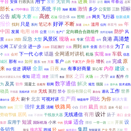
用于
进展
平台
无管局
发射
年春运
行政执法
安保
新标
渗透
志军
方法
期间
系统
部长
首次
激情
招标
手持
多少
公安部
三防
r70中继台
船舶
海峡
线
威海
高效
公告
大赛
飞行器
网关
综合体
照明
石油
创新成果
能达
对外
上市
报价
好评
只是
不断
年
笔记本
滥用
找到
单双号
系列
加速
位列
安防
孟晚舟
中国
电用
防护
发展
定向耦合合路组件
风
诠释
结构
公里
生产厂
光纤近端机
应急
现场
信道
良港
高清楚
风景区
景
大型
专家
消防
多媒体
体系
信号
为了
进一步
工矿企业
用到
公网
各行各业
日起施行
全面
频率
四
实施
工信部
车载
全网通对讲机
下一代
心求
话题
实现
机场
个
会对
信息
批复
随便
原
完成
如何
客户
身份
增长
那有
城区
股东
方案
千家万户
蜂语
山西
智慧
趋势
全新
来
有事好商量
内存
建设
调研
日夜
促进
宋心军
风吹
无
协议
对的
建造
之四
淄博
大学
俊知
景区
火场
配件
作
清楚
线对讲蘑菇头天线
麻栗
需求
数据
数字通信
及其
解决
为
软件
混凝土
联网
规范
强国
技术成熟
出租车
党中央
主体
工作
世界
动员
无线
英烈
禁令
股份有限公司
通讯
对讲
不情愿
无线对讲
新台址
生产商
同比
盛大
北京
为你
可视对讲
刷卡
解决方案
钢盔铁甲
通信行业
铁路局
强悍
裁员
宽带
太原
清晰
挑选
归档
今起
小白
制作
遗体
协同
基层
设计
有用
居民
无线通信
扬子
劳动节镇
干线放大器
港口
不锈钢
企业
雨棚
适合
短波
设
应用于
小米
抗爆
开展
国际机场
挪移
一带一路
监测
集群
中的
备销售
集群
轻
徐志军
跨域
生态
整
智能家居
构建
降实
产业
不能
342亿
畅博通信