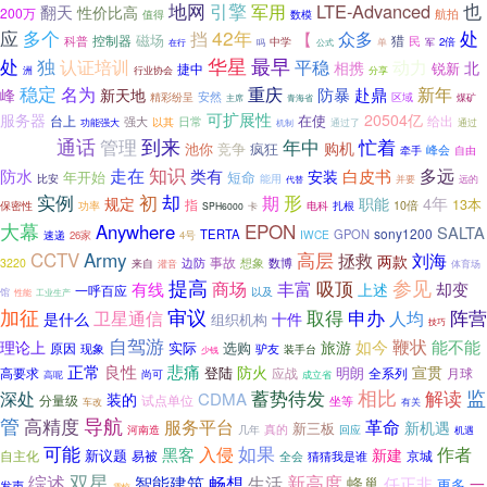
地网
引擎
也
军用
LTE-Advanced
翻天
性价比高
200万
航拍
值得
数模
应
42年
多个
挡
处
众多
【
磁场
控制器
猎
民
科普
中学
2倍
吗
公式
单
军
在行
独
华星
最早
处
动力
认证培训
平稳
相携
北
锐新
捷中
洲
分享
行业协会
稳定
新年
名为
重庆
防暴
赴鼎
峰
新天地
安然
区域
精彩纷呈
青海省
煤矿
主席
可扩展性
服务器
20504亿
在使
给出
台上
日常
强大
以其
功能强大
机制
通过了
通过
通话
到来
年中
忙着
管理
购机
竞争
疯狂
自然灾难
池你
峰会
牵手
自由
知识
走在
多远
防水
类有
白皮书
安装
年开始
短命
比安
能用
并要
代替
远的
初
形
实例
却
期
4年
规定
职能
13本
指
电科
10倍
保密性
功率
扎根
SPH6000
卡
大幕
EPON
Anywhere
SALTA
sony1200
TERTA
GPON
速递
IWCE
26家
4号
Army
CCTV
高层
拯救
刘海
两款
事故
边防
3220
来自
想象
数博
灌音
体育场
提高
参见
丰富
吸顶
有线
商场
却变
上述
一呼百应
馆
以及
性能
工业生产
审议
加征
申办
阵营
取得
人均
卫星通信
是什么
十件
组织机构
技巧
自驾游
如今
鞭状
能不能
理论上
旅游
实际
选购
原因
现象
驴友
装手台
少钱
正常
良性
悲痛
防火
宣贯
登陆
明朗
高要求
全系列
月球
应战
尚可
成立省
高呢
蓄势待发
相比
监
深处
解读
装的
CDMA
试点单位
分量级
坐等
车改
有关
管
高精度
导航
服务平台
革命
新机遇
新三板
真的
河南造
几年
回应
机遇
可能
如果
入侵
作者
黑客
新建
自主化
新议题
易被
全会
猜猜我是谁
京城
双星
综述
新高度
畅想
智能建筑
生活
蜂巢
任正非
一
更多
发声
震惊