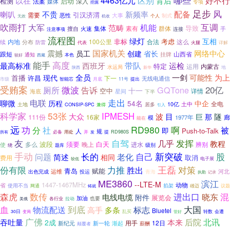
好不行
4463亿元
区别
以在
背后
检测
启动
深入
法案
媒体
专项
挖掘
足步
风
喇叭
配备
不贵
新频率
引汉济渭
需要
恶性
大事
制式
个人
无效
机收
吹雨打
互调
机能
大军
范畴
导致
素有
群体
擅自
火速
集体
手
连接
注意事项
流程图
绿灯
互相
非标
考虑
内地
100公里
合法
这么
续
分布
防雷
火腿
代表
详解
国家机关
震撼
网络中心
员工
创建
省长
山西省
跟短
挂牌
通知
本色
较好
西藏
能手
高度
带队
最高标准
西班牙
运检
特定
运用
内蒙古
水运局
地
陕西
新华
一剑
首播
全员
可能性
为上
现代
许昌
下一
无线电通信
月底
市级
智能芯
11号
提出
受贿案
微波
20亿
厕所
告诉
GQTone
十一
空中
详情
星间
海底
下半
走出
电联
聊微
中企
历程
54名
全电
土地
居多
10亿
土中
CONSIP-SPC
兼得
引入
53张
科学家
IPMESH
大众
波
目
隧
巨
那
111份
16家
模
1977年
廊
能在
远
RD980
啊
功
分
社
被
即
Push-to-Talk
人
规
必备
用处
并
提
RD980S
所有
发
友
发挥
自驾
几乎
教程
须要
白天
波段
晚上
进水
辨别
多么
使
级别
绕
题库
手动
新突破
问题
长的
自己
股
老化
简述
相同
取消
费用
电子展
较低
力推
王磊
份有限
对策
胜出
青岛
赋能
运维
河北
出色完成
投运
青海
执勤
记录
ME3860
滨江
--LTE-M
1447-1467MHz
动物
省
使用不当
网通
掐架
铸就
雄迈
议题
数传
进出口
混
森虎
晓东
电线电缆
附件
展览会
加油
也要
拉动
美俄
各行业
血
到底
大国
物流配送
多条
标志
高手
Bluetel
乱买
转数
30日
会遭
变局
管好
广佛
北讯
后院
吞吐量
本来
2成
用手
12日
新纪元
新一轮
渐起
薪酬
颠覆者