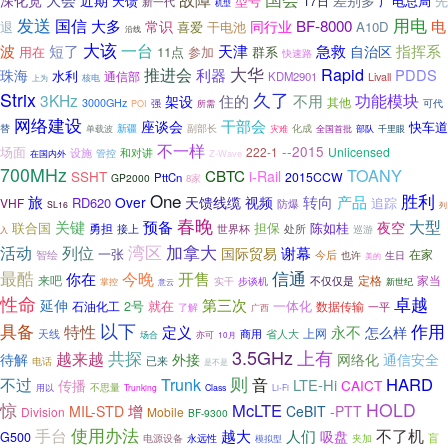
深化宽
近期
差别多
天馈
型号
广电总局
先
17日
新一代
机型
发送
用电
国信
BF-8000
电
大多
同行业
常识
退
喜爱
干电池
A10D
沿线
大该
一台
波
短了
天津
急救
指挥系
自治区
用在
11点
参加
群系
快速路
大华
Rapid
推进会
利器
PDDS
珠海
水利
通信部
KDM2901
Livall
核电
上为
Strix
久了
3KHz
不用
功能模块
住的
架设
其他
3000GHz
强
可代
POI
所需
网络建设
座谈会
干部会
快车道
新疆
替
单载波
副部长
灾难
化成
全国首批
千里眼
部队
不一样
--2015
场面
222-1
Unlicensed
设施
和对讲
管控
Z-Wave
在国内外
700MHz
TOANY
CBTC
i-Rail
ATEX
SSHT
2015CCW
PttCn
GP2000
8家
One
胜利
旅
转向
产品
Over
天馈线缆
视频
RD620
追踪
VHF
防爆
SL16
列
春晚
大型
关键
预备
夜空
联合国
担保
陈如桂
勇担
接上
世界杯
处所
巡游
入
湾区
加拿大
活动
列位
谢幕
国际贸易
一张
智绘
今后
在家
也许
生日
美的
最酷
信通
开售
今晚
你在
来吧
家当
不仅仅是
定格
实干
步谈机
掌控
新世纪
意云
性命
卓越
第三次
延伸
2号
就在
一体化
石油化工
数据传输
一平
了解
广西
以下
具备
作用
特性
永不
定义
怎么样
上网
省人大
天线
商用
亦可
场合
10月
3.5GHz
共探
上有
越来越
待解
外接
网络化
通信安全
已来
电话
是不是
则
音
HARD
不过
Trunk
LTE-Hi
传播
CAICT
不思量
用以
Trunking
Class
Li-Fi
惊
HOLD
McLTE
增
MIL-STD
CeBIT
-PTT
Division
Mobile
BF-9300
使用办法
不了机
手台
人们
越大
吸盘
G500
盲
电源设备
永远性
夹加
模拟型