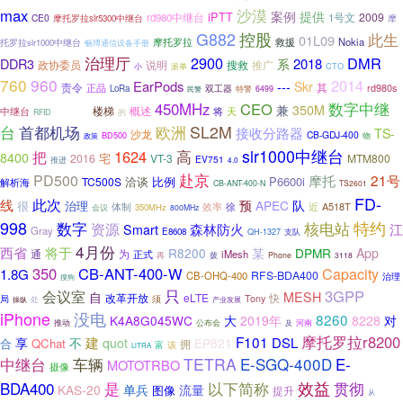
沙漠
max
案例
提供
iPTT
2009
rd980中继台
1号文
CE0
摩托罗拉slr5300中继台
摩
控股
G882
此生
01L09
摩托罗拉
救援
Nokia
托罗拉slr1000中继台
畅博通信设备手册
治理厅
2900
DMR
DDR3
2018
系
政协委员
说明
搜救
推广
派单
CTO
小
760
960
2014
EarPods
---
Skr
责令
其
正品
rd980s
LoRa
双工器
民警
特警
6499
数字中继
450MHz
CEO
兼
350M
概述
楼梯
将
天
中继台
的
RFID
MateBook
台
SL2M
首都机场
欧洲
接收分路器
TS-
沙龙
CB-GDJ-400
BD500
物
政策
slr1000中继台
1624
高
把
8400
宅
2016
VT-3
MTM800
EV751
推进
4.0
赴京
PD500
21号
摩托
洽谈
比例
P6600i
TC500S
解析海
CB-ANT-400-N
TS2601
FD-
线
此次
预
APEC
队
很
治理
近
A518T
体制
效率
徐
会议
350MHz
800MHz
998
特约
数字
核电站
资源
森林防火
江
Smart
Gray
E8608
QH-1327
支队
4月份
西省
将于
R8200
某
DPMR
App
通
为
正式
iMesh
再
拨
Phone
3118
350
CB-ANT-400-W
Capacity
1.8G
RFS-BDA400
CB-OHQ-400
治理
搜狗
只
3GPP
会议室
自
MESH
改革开放
eLTE
快
局
Tony
须
处
操纵
产业发展
iPhone
没电
8260
对
K4A8G045WC
大
2019年
8228
推动
公布会
及
河南
摩托罗拉r8200
建
F101
不
DSL
享
quot
EP821
QChat
合
拥
该
富
LiTRA
车辆
TETRA
E-SGQ-400D
E-
中继台
MOTOTRBO
摄像
效益
BDA400
以下简称
是
贯彻
KAS-20
单兵
流量
图像
提升
从