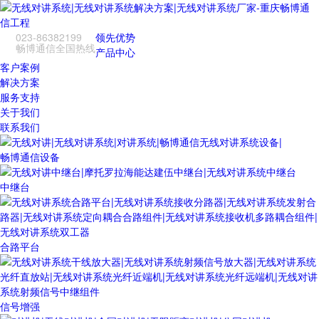
023-86382199
领先优势
畅博通信全国热线
产品中心
客户案例
解决方案
服务支持
关于我们
联系我们
畅博通信设备
中继台
合路平台
信号增强