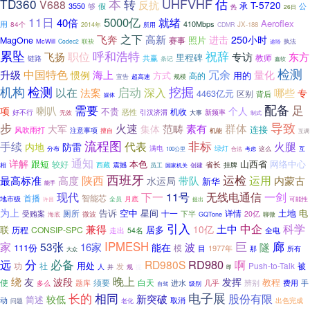
UHFVHF
估
TD360
本
转
V688
反抗
T-5720
承
3550
公
够
假
热
26日
11日
5000亿
就绪
40倍
Aeroflex
用
410Mbps
84个
所用
JX-188
2014年
CDMR
之下
高新
飞奔
250小时
进击
照片
MagOne
赛事
McWill
联袂
执法
Codec2
途聆
累坠
祝辞
呼和浩特
职位
飞扬
专访
东方
里程碑
共赢
教师
链路
条记
鑫软
检测
中国特色
海上
冗余
升级
量化
惯例
用的
方式
高的
超高速
宣告
规模
机构
检测
挖掘
以在
启动
深入
哪些
法案
专
4463亿元
区别
背后
媒体
配备
足
需要
喇叭
项
个人
不贵
机收
恶性
引汉济渭
新频率
好不行
无效
大事
制式
步
导致
火速
范畴
群体
素有
大军
集体
连接
风吹雨打
注意事项
擅自
机能
互调
流程图
手续
非标
代表
火腿
内地
防雷
分布
满电
绿灯
合法
考虑
这么
互
100公里
通知
详解
跟短
本色
山西省
较好
网络中心
西藏
震撼
省长
挂牌
相
员工
国家机关
创建
西班牙
运检
陕西
高度
带队
运用
最高标准
内蒙古
水运局
新华
能手
现代
下一
11号
无线电通信
一剑
首播
智能芯
地市级
月底
可能性
许昌
全员
提出
为上
告诉
空中
星间
土地
电
厕所
十一
详情
受贿案
下半
20亿
微波
GQTone
聊微
海底
引入
中企
科学
兼得
土中
10亿
联
居多
CONSIP-SPC
历程
全电
走出
54名
巨
廊
家
IPMESH
53张
16家
波
隧
能在
111份
模
目
1977年
所有
那
大众
分
必备
RD980
啊
远
RD980S
用处
社
Push-to-Talk
被
功
发
人
并
规
提
即
绕
晚上
友
波段
发挥
使
须要
白天
教程
几乎
费用
手
题库
进水
辨别
多么
自驾
级别
电子展
长的
相同
股份有限
新突破
较低
简述
动
取消
出色完成
老化
问题