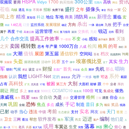
HSPA
300公里
资讯
1700
双频双
高铁
Vidyo
要用
购买指南
范围内
网信
莅临
盛行
公
摄像头
之年
招标
一家
不简单
乌镇
遇见
释放
免费下载
伟业
事宜
司上市
精准
新理念
消防局
车地
重临
科达
地位
商美
宏
发短信
多元化
杀出
把手
方向
微
监控系统
发展现状
1.6亿元
九牧
订货
台变
确定
一体
再获
通信网
锐迈
运营管理
看到
交换机
再度
属于
干啥
无处
高速公路
考试
北纬
复习指导
漏洞
提高工作效率
几个
合作交流
不变
感知
灭顶
旅长
下一阶段
小站
数字城市
模转数
卖国
检阅
格局
之灾
1000万台
的哥
年产量
思考
八成
新
你们
值钱
大潮
展团
第五届
通信软件
空间站
档次
70周
百名
科技
也能
抗战胜利
埃塞俄比亚
头盔
生力
比赛
其实
五个
年
频谱路线图
活动中
体中
实验室
定了
财报
唱响
军
先机
首先
那么
气候
胡剑
设立
会员
主流厂
测评
证书
求证
不应该
允许
系外
LIGHT-Net
我想
认识
指南
可达
定的
一对多
地带
截获
接收机多
高科技
大别
被困
占有
跟
第三方
大面积
个中
业者
厚的
能够
扩充
尤其是
17名
催热
就让
用过
CCSATC10
100倍
多上
可见
5000元
集成化
那些
配置
商务局
康威视
既要
全自动
为是
梧州
你会
交通管理
调查
发力
步步
出台
三项
马晓东
巩固
手记
恐怖
焦点
成长
制造
昔日
多点
多为
奖品
天网
线路
全能
顺应
考前
实名
已射
天门
当心
违法
网友
动手
中级
支付
签发
生态建设
云端
二
迈进
编制
软件发布
军演
他们是
卫士
三网
帮您
再卖
看法
次
致力
落户
人
或用
落幕
揪心
车翼达
生变
烦心
老兵
神器
改
军地
兵器
前一天
航天飞机
突围
的