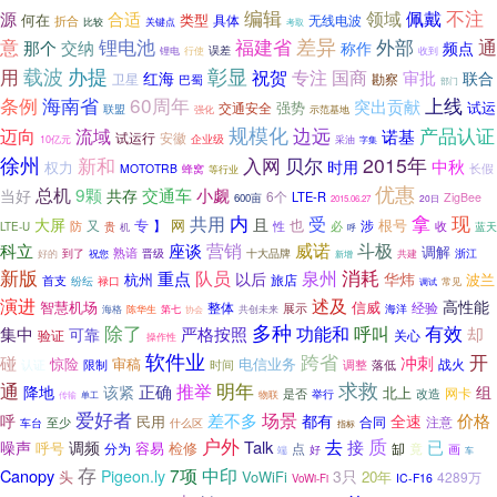
编辑
不注
领域
佩戴
源
合适
何在
类型
无线电波
折合
具体
比较
关键点
考取
意
锂电池
福建省
差异
外部
通
那个
交纳
称作
频点
锂电
行使
误差
收到
办提
载波
彰显
用
祝贺
专注
国商
审批
红海
联合
勘察
卫星
巴蜀
部门
60周年
上线
条例
海南省
突出贡献
试运
交通安全
强势
联盟
强化
示范基地
规模化
产品认证
边远
迈向
流域
诺基
试运行
安徽
企业级
10亿元
采油
字集
徐州
新和
入网
贝尔
2015年
时用
中秋
权力
长假
MOTOTRB
蜂窝
等行业
优惠
总机
9颗
交通车
小觑
当好
共存
6个
LTE-R
ZigBee
600亩
20日
2015.06.27
内
拿
现
共用
受
大屏
且
专
网
也
】
涉
根号
又
必
防
贵
性
收
蓝天
LTE-U
机
呼
营销
威诺
斗极
科立
座谈
调解
到了
熟谙
晋级
好的
祝您
十大品牌
浙江
新增
共建
新版
泉州
消耗
重点
队员
以后
华炜
杭州
旅店
波兰
首支
纷纭
禄口
调试
常见
演进
述及
高性能
智慧机场
信威
经验
整体
展示
陈华生
共创未来
海洋
海格
第七
协会
多种
有效
除了
集中
功能和
呼叫
严格按照
却
可靠
验证
关心
操作性
软件业
跨省
开
碰
冲刺
惊险
审稿
电信业务
时间
调整
落低
战火
认证
限制
通
求救
推举
明年
正确
降地
该紧
组
北上
网卡
是否
改造
举行
物联
传输
单工
爱好者
场景
价格
差不多
都有
呼
民用
全速
合同
至少
注意
什么区
车台
指标
户外
质
去
接
Talk
已
噪声
调频
呼号
容易
检修
分为
点
缷
竟
画
好
端
车
存
中印
7项
Canopy
Pigeon.ly
3只
头
VoWiFi
20年
4289万
IC-F16
VoWi-Fi