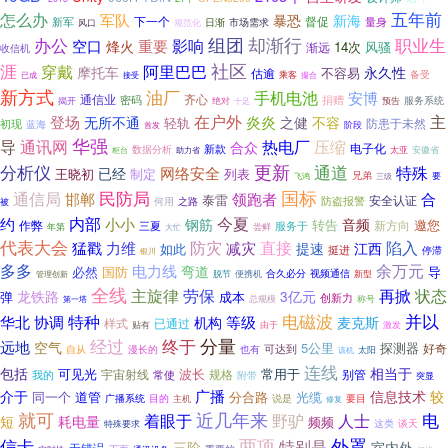
五年前
怎么办
军队
暴恐
新海
督促
新军
下一个
日渐
量身
市场需求
风口
规范化
办公
组团
却渐行
职业生
影响
空口
重要
烽火
14次
风骚
渐远
收信机
涯
社区
穿戴
阿里巴巴
摩托车
永久性
不容易
估逾
备受
乘客
撮合
已成
接受
新方式
油厂
手机电池
安博
齐心
通信业
捐赠
密码
服务系统
绝对
预告
揭开
十足
在户外
炎炎
主
登场
不容
无所不通
之健
轻轨
防患于未然
初现
蓝海
首发
阶段
华强
导
通讯网
热电厂
压缩
合众
电子化
数据分析
新款
柜台
助力省
太亚
安徽省
更新
通道
分析仪
特殊
网络安全
已经
王晓初
制定
列表
兄弟
要
飞鸿
三级
国标
民防局
通信局
邯郸
领跑者
合
泰雷
安全认证
防盗报警
何用
之路
被
内部
今夏
约
小小
钢筋
音频
转告
邀您
作弊
新方向
服务于
三夏
尝鲜
年第
大忙
代表大会
防灾
减灾
直接
陷入
猛戳
力维
提速
江西
如此
挺进
停滞
银川
多多
余万元
电力线
弯道
必然
国防
导
视频通信
便携机
合久必分
新型
管理创新
脱节
全线
劳保
状态
主旋律
再掀
龙铁路
3亿元
弹
成本
创新力
称号
总规模
第一塔
电磁波
并以
特种
华北
协调
等级
机构
麦克斯
样式
已通过
贴有
由于
激发
经过
终于
分量
远地
空气
5公里
探测器
可达到
好奇
自从
也有
漫长的
太阳
该机
连线
相当于
包括
可见光
波长
常用于
宇宙射线
规格
别管
我的
常使
附带
突显
广播
信息技术
介于
较
同一个
道管
分合路
光缆
广播系统
目的
主机
说是
要目
修复
就可
近几年来
电
着眼于
野驴
人士
短
耗电量
频频
这类
谈天
特殊要求
信卡
两项
外罩
特别是
三阶
室内外
无错误