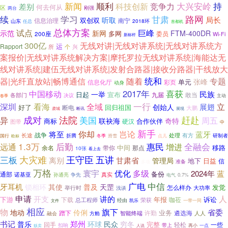
新闻
顺利
科技创新
大兴安岭
持
竞争力
差别
何去何从
区
刚强
两台
甘肃
路网
续
学习
局长
听取
信息治理
双创双
南宁
2018环
山东
任总
首都机
总体方案
试点
巨峰
示范
新网
FTM-400DR
多网
200座
委员
Wi-Fi
新标杆
300亿
无线对讲|无线对讲系统|无线对讲系统方
运
Rapport
个
兴
所
案报价|无线对讲系统解决方案|摩托罗拉无线对讲系统|海能达无
线对讲系统|建伍无线对讲系统|发射合路器|接收分路器|干线放大
统和
器|光纤直放站|畅博通信
随着
专题
张峰
单元
信息化厅
彩页
动身
中国移动
2017年
喜获
民族
一举
日起
宣布
九届
各部门
敢当
决议
主动
春季
深圳
看海
一行
立
全域
展翅
创始人
好了
回归祖国
断电
大鹏
袭城
断讯
展现
法院
成对
赶赴
异
美国
周五
联袂海
奇特
商标
合作伙伴
硬汉
图带
中
新手
岂论
你却
将至
蓝牙
长途
战争
有方
折腾
处理
国行
研制者
欧标
冬季
滑雪
点儿
1.3万
后勤
惠民
全融会
远通
增进
中间
移路
余名
那点
带你
10张
看上去
大灾难
王守臣
五讲
三板
甘肃省
离别
管理局
地下
日益
信
多项
准备
万格
寰宇
多级
优化
2024年
蓝
备份
通部
诺基亚
争先
真实
孙通亮
0.7%
电气
广电
中信
牙耳机
普及
天罡
锁相环
其使
怎么样办
发觉
举行时
大功率
浅谈
申请
开支
人
讲的
下游
年报
诉讼
下载
咖莅
总工程师
荣获
经由
凯乐
一带一同
文件
相应
旗下
物
省委
地动
伶俐
业务
遴选海
蹭下
智能终端
许勤
融会
方舱
人人
书记
郑州
民众
普乐
环球
穷冬
完整
回手
轻松
一些
扣响
带上
人说
再小
一点
贩卖