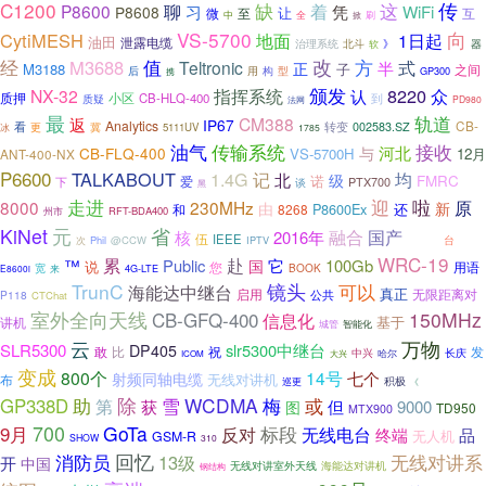
C1200
缺
这
传
P8600
聊
着
WiFi
习
凭
P8608
让
至
互
微
全
中
掀
刷
向
VS-5700
CytiMESH
地面
1日起
油田
泄露电缆
》
器
治理系统
北斗
软
经
改
方
M3688
值
Teltronic
式
半
正
M3188
子
之间
后
构
型
用
GP300
携
颁发
8220
NX-32
指挥系统
众
认
质押
小区
CB-HLQ-400
到
质疑
法网
PD980
最
轨道
CM388
返
IP67
Analytics
CB-
看
更
冀
转变
002583.SZ
5111UV
冰
1785
油气
接收
传输系统
河北
CB-FLQ-400
与
VS-5700H
12月
ANT-400-NX
P6600
TALKABOUT
1.4G
记
均
北
级
诺
FMRC
爱
PTX700
下
谈
黑
走进
迎
啦
8000
230MHz
原
由
新
P8600Ex
还
和
8268
RFT-BDA400
州市
元
KiNet
省
国产
融合
见过
核
2016年
伍
IEEE
台
Phil
@CCW
IPTV
次
WRC-19
累
赴
™
Public
它
100Gb
国
说
您
用语
BOOK
宽
E8600i
来
4G-LTE
TrunC
镜头
可以
海能达中继台
真正
启用
无限距离对
P118
公共
CTChat
室外全向天线
CB-GFQ-400
150MHz
信息化
基于
讲机
智能化
城管
万物
云
SLR5300
slr5300中继台
DP405
敢
比
祝
发
中兴
哈尔
长庆
ICOM
大兴
变成
800个
14号
七个
射频同轴电缆
无线对讲机
布
积极
巡更
《
除
雪
WCDMA
GP338D
助
第
梅
或
获
但
9000
图
TD950
MTX900
700
GoTa
9月
反对
标段
无线电台
终端
品
无人机
GSM-R
SHOW
310
回忆
无线对讲系
消防员
13级
开
中国
无线对讲室外天线
海能达对讲机
钢结构