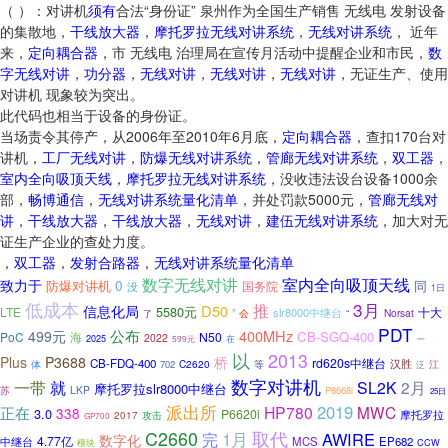
（ ）：对讲机
须有
合法“身份证” 泉州作为全国生产销售 无线电 发射设备
的集散地，
干线放大器
，
摩托罗拉无线对讲系统
，
无线对讲系统
， 近年
来，
定向耦合器
，市 无线电 治理局在宣传月活动中提醒企业和市民，
数
字无线对讲
，
功分器
，
无线对讲
，
无线对讲
，
无线对讲
，无证生产、使用
对讲机 现象较为突出。
此代码也相当于设备的身份证。
当场责令其停产，从2006年至2010年6月底，
定向耦合器
，查扣170台对
讲机，
工厂无线对讲
，
防爆无线对讲系统
，
管廊无线对讲系统
，
双工器
，
室内全向吸顶天线
，
摩托罗拉无线对讲系统
，没收违法设台设备1000余
部，
畅博通信
，
无线对讲系统量化清单
，并处罚款5000元，
管廊无线对
讲
，
干线放大器
，
干线放大器
，
无线对讲
，
建伍无线对讲系统
，加大对无
证生产企业的查处力度。
，
双工器
，
发射合路器
，
无线对讲系统量化清单
数字无线对讲
室内全向吸顶天线
致力于
0
防爆对讲机
同
国务院
没
1日
低成本
3月
推
D50
信息化局
5580元
LTE
十大
slr8000中继台
”
“
Norsat
会
了
PDT
公布
400MHz
499元
CB-SGQ-400
PoC
海
N50
2022
2025
599元
在
一
以
2013
Plus
P3688
桥
rd620s中继台
CB-FDQ-400
C2620
等
汉胜
江
体
702
泛
数字对讲机
一带
就
SL2K
2月
摩托罗拉slr8000中继台
苏
LKP
P8668i
25日
派出所
2019
HP780
MWC
正在
338
3.0
P6620i
摩托罗拉
2017
攻击
GP700
取代
C2660
1月
AWIRE
完
数字化
4.77亿
中继台
MCS
EP682
CCW
模块