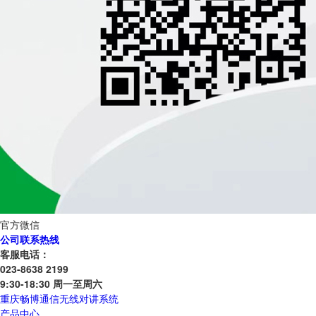
官方微信
公司联系热线
客服电话：
023-8638 2199
9:30-18:30 周一至周六
重庆畅博通信无线对讲系统
产品中心