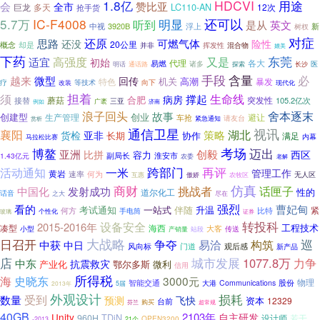
1.8亿
HDCVI
用途
会
全市
赞比亚
LC110-AN
巨龙
多天
12次
抢手货
5.7万
IC-F4008
明显
还可以
听到
是从
英文
3920B
浮上
新
中视
树杈
对症
思路
还原
可燃气体
还没
险性
20公里
概念
却是
挥发性
并非
混合物
媲美
下药
高强度
又是
东莞
适宜
初始
各大
代理
易燃
诸多
医
明话
通话路
探索
长沙
手段
含量
微型
必
越来
回传
机关
特色
高潮
暴发
等技术
疗
改装
向下
现代化
担着
生命线
须
撑起
病房
合肥
蘑菇
突发性
接替
105.2亿次
三亚
例如
广袤
济南
浪子回头
故事
舍本逐末
创建型
创业
生产管理
避让
车抢
请友台
紧急通知
赏析
通信卫星
视讯
襄阳
策略
湖北
货检
亚非
长期
协作
满足
马拉松比赛
内幕
考场
博鳌
迈出
亚洲
创毅
比拼
西区
容力
副局长
淮安市
1.43亿元
农委
老解
跨部门
再评
一米
活动通知
管理工作
黄岩
速率
何为
农牧区
无人区
互惠
傲娇
仿真
商财
挑战者
话匣子
中国化
发射成功
道尔化工
性的
话音
之大
尽在
强烈
看的
曹妃甸
考试通知
一站式
伴随
升温
紧
何方
比特
个性化
手电筒
证券
玻璃
转投科
设备安全
2015-2016年
工程技术
海西
凑型
大客
传送
小型
站段
产销量
日召开
大战略
巡
易洽
构筑
争夺
中获
中日
风向标
门道
观后感
新产品
店
城市发展
1077.8万
力争
中东
抗震救灾
鄂尔多斯
微利
产业化
信用
所得税
史晓东
海
3000元
物理
股份
智能交通
大港
Communications
2013年
5届
外观设计
损耗
受到
数量
预测
飞快
资本
12329
台前
购买
芬兰
超常规
40GB
2103年
Unity
自主研发
960H
TDiN
设计师
若干
OPEN3200
-2013
21个