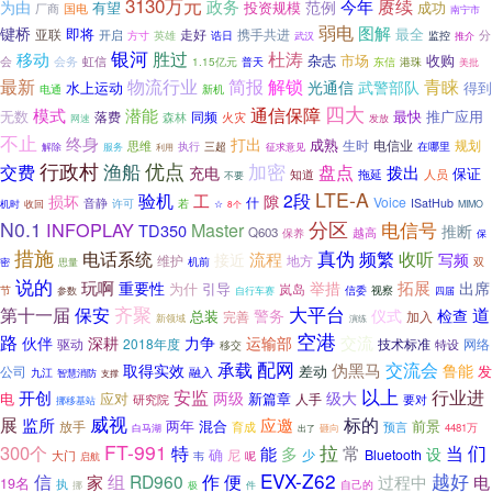
3130万元
赓续
政务
今年
为由
范例
有望
投资规模
成功
厂商
国电
南宁市
弱电
图解
键桥
即将
最全
亚联
走好
携手共进
开启
分
方寸
英雄
监控
诰日
武汉
推介
银河
移动
胜过
杜涛
杂志
市场
收购
会
虹信
会务
普天
港珠
1.15亿元
东信
美批
解锁
青睐
最新
物流行业
简报
光通信
武警部队
水上运动
得到
电通
新机
四大
通信保障
模式
潜能
无数
最快
推广应用
同频
落费
森林
火灾
网速
发放
不止
终身
打出
成熟
生时
规划
电信业
思维
服务
执行
三超
征求意见
在哪里
解除
利用
行政村
优点
渔船
加密
盘点
交费
拨出
充电
保证
知道
拖延
人员
不要
LTE-A
验机
2段
工
损坏
隙
什
Voice
音静
若
ISatHub
许可
☆
机时
收回
MIMO
8个
分区
N0.1
INFOPLAY
电信号
Master
TD350
推断
Q603
越高
保养
保
措施
真伪
收听
电话系统
流程
频繁
接近
写频
维护
地方
机前
双
密
思量
说的
玩啊
拓展
重要性
举措
出席
为什
引导
岚岛
信委
视察
节
参数
自行车赛
四届
大平台
第十一届
齐聚
保安
道
警务
仪式
检查
总装
完善
加入
新领域
演练
空港
路
交流
伙伴
深耕
力争
运输部
驱动
2018年度
技术标准
网络
特设
移交
配网
交流会
承载
伪黑马
取得实效
鲁能
发
公司
差动
融入
九江
智慧消防
支撑
以上
安监
行业进
开创
两级
级大
电
应对
新篇章
人手
研究院
要对
挪移基站
威视
展
标的
监所
应邀
混合
前景
两年
放手
育成
预言
砸向
4481万
白马湖
出了
FT-991
拉
们
300个
常
特
当
能
多
设
确
Bluetooth
尼
少
大门
韦
呢
启航
EVX-Z62
信
便
越好
组
RD960
作
过程中
家
电
19名
执
自己的
极
件
挪